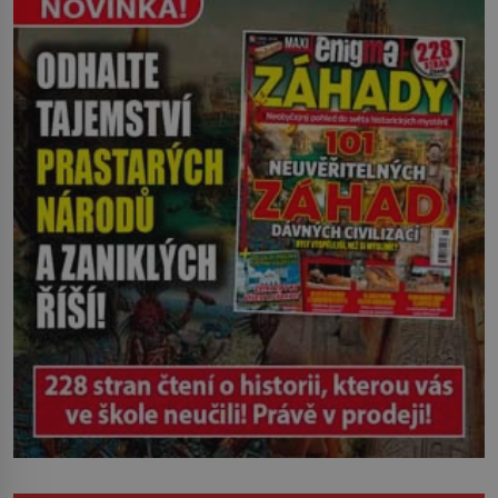
zasáhl dříve, než si vůbec uvědomil
pohyb: tiše, nelidsky přesně. „Odkud…?“
zachrčel starší student, ale v houštině
na břehu nebyl nikdo, kdo by po nich
mohl cokoliv házet. A když se […]