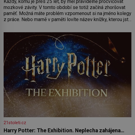
Každý, komu je přes 25 let, by měl pravidelně procvičovat
mozkové závity. V tomto období se totiž začíná zhoršovat
paměť. Možná máte problém vzpomenout si na jméno kolegy
z práce. Nebo marně v paměti lovíte název knížky, kterou jste
nedávno přečetli. Je to opravdu tak, s věkem jako kdyby se
paměť rozhodla stávkovat. Cvičte
21stoleti.cz
Harry Potter: The Exhibition. Neplecha zahájena…