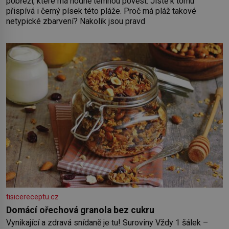
pobřeží, které má hodně temnou pověst. Jistě k tomu
přispívá i černý písek této pláže. Proč má pláž takové
netypické zbarvení? Nakolik jsou pravd
tisicereceptu.cz
Domácí ořechová granola bez cukru
Vynikající a zdravá snídaně je tu! Suroviny Vždy 1 šálek –