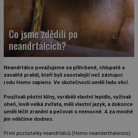
Co jsme zdědili po
neandrtálcích?
Neandrtálce považujeme za přihrbené, chlupaté a
zavalité pralidi, kteří byli zaostalejší než zástupci
rodu Homo sapiens. Ve skutečnosti uměli řadu věcí.
Používali pěstní klíny, vyráběli vlastní lepidlo, vyžívali
oheň, lovili velká zvířata, měli vlastní jazyk, a dokonce
uměli léčit zranění a pečovat o nemocné. A za mnohé
jim vděčíme dodnes.
První pozůstatky neandrtálců (Homo neanderthalensis)