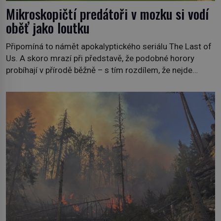
Mikroskopičtí predátoři v mozku si vodí
oběť jako loutku
Připomíná to námět apokalyptického seriálu The Last of
Us. A skoro mrazí při představě, že podobné horory
probíhají v přírodě běžně – s tím rozdílem, že nejde
pouze o infekce parazitickou houbou a že predátor
dokáže ovládat jen vývojově nesrovnatelně jednodušší
živočichy, než je člověk. Najít skutečné zombie není nic
nemožného ani v naší přírodě. […]