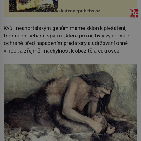
na chalupě se pro mě vlastní vinou
změnil v děsivý zážitek, na kt...
skutecnepribehy.cz
Kvůli neandrtálským genům máme sklon k plešatění,
trpíme poruchami spánku, které pro ně byly výhodné při
ochraně před napadením predátory a udržování ohně
v noci, a zřejmě i náchylnost k obezitě a cukrovce.