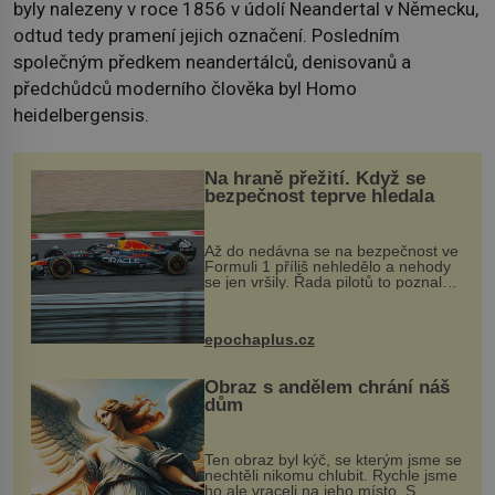
byly nalezeny v roce 1856 v údolí Neandertal v Německu,
odtud tedy pramení jejich označení. Posledním
společným předkem neandertálců, denisovanů a
předchůdců moderního člověka byl Homo
heidelbergensis.
Na hraně přežití. Když se
bezpečnost teprve hledala
Až do nedávna se na bezpečnost ve
Formuli 1 příliš nehledělo a nehody
se jen vršily. Řada pilotů to poznala
na vlastní kůži, často s trvalými
následky nebo bohužel i ztrátou
života. Dnes nepochopiteln...
epochaplus.cz
Obraz s andělem chrání náš
dům
Ten obraz byl kýč, se kterým jsme se
nechtěli nikomu chlubit. Rychle jsme
ho ale vraceli na jeho místo. S