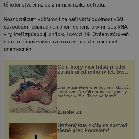
těhotenství, čímž se zmírňuje riziko potratu.
Neandrtálcům vděčíme i za naši větší odolnost vůči
původcům respiračních onemocnění, jakými jsou RNA
viry, kteří způsobují chřipku i covid-19. Ovšem zároveň
nám to přináší vyšší riziko rozvoje autoimunitních
onemocnění.
Gen, který naši lidští předci
ztratili před miliony let, by
mohl pomoci s léčbou
„nemoci králů“
Dna je zánětlivé onemocnění kloubů,
které vzniká kvůli nadbytku kyseliny
močové v těle. Ta se ve formě
krystalků ukládá v blízkosti kloubů,
nejčastěji přitom postihuje palce na
nohou, a způsobuje bole...
21stoleti.cz
Utržený kus skály se zastavil
těsně před kostelem!
Ochránila ho boží síla?