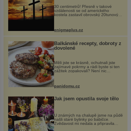
30 centimetrů! Přesně v takové
vzdálenosti se od amerického
kostela zastavil obrovský 20tunový
balvan, který se v květnu 2014
nečekaně odtrhl od nedaleké skály
při její demolici. Podle místních stojí
enigmaplus.cz
...
Balkánské recepty, dobroty z
dovolené
Měli jste se krásně, ochutnali jste
zajímavé pokrmy a rádi byste si ten
zážitek zopakovali? Není nic
snazšího. Pljeskavica (10 porcí)
Možná jste ji ochutnali na dovolené v
bývalé Jugoslávii, lze ji vi...
panidomu.cz
Jak jsem opustila svoje tělo
U známých na chalupě jsme na půdě
našli staré bylinky po babičce.
Zvědavost mi nedala a připravila
jsem si z nich lektvar… Zimní pobyt