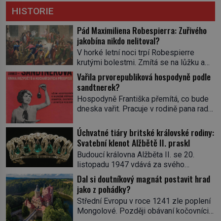
HISTORIE
Pád Maximiliena Robespierra: Zuřivého
jakobína nikdo nelitoval?
V horké letní noci trpí Robespierre
krutými bolestmi. Zmítá se na lůžku a
hlavou mu víří kolotoč myšlenek. Když
Vařila prvorepubliková hospodyně podle
se probere z mdlob, vzpomene si na
sandtnerek?
jednu z pařížských jasnovidek, kterou
Hospodyně Františka přemítá, co bude
před lety navštívil. Prorokovala mu
dneska vařit. Pracuje v rodině pana rady
tragický osud. Tehdy se jí vysmál.
a ten má mlsný jazýček. Zalistuje proto
„Robespierre to dotáhne hodně daleko,“
rychle v jedné ze „sandtnerek“.
Úchvatné tiáry britské královské rodiny:
prohlásil o něm jiný významný
„Zaplaťpánbůh, že už nemusíme chodit
Svatební klenot Alžbětě II. praskl
francouzský revolucionář, Honoré de
s lístky,“ povzdechne si směrem ke
Mirabeau […]
Budoucí královna Alžběta II. se 20.
služce, kterou má v kuchyni k ruce.
listopadu 1947 vdává za svého
Ještě v prvních letech nové republiky
vyvoleného Filipa Mountbattena. Aby
Dal si doutníkový magnát postavit hrad
fungoval kvůli nedostatku zboží
měla na obřad ve Westminsteru podle
jako z pohádky?
přídělový systém. […]
tradice „něco vypůjčeného“, její matka jí
Střední Evropu v roce 1241 zle poplení
věnuje jedinečný šperk ze své
Mongolové. Později obávaní kočovníci
soukromé kolekce – diamantovou tiáru
sice odtáhnou, všichni ale počítají s