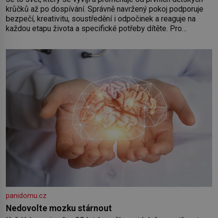
krůčků až po dospívání. Správně navržený pokoj podporuje
bezpečí, kreativitu, soustředění i odpočinek a reaguje na
každou etapu života a specifické potřeby dítěte. Pro
nejmenší je klíčová jednoduchost, měkkost a bezpečí, proto
by pokoj miminka měl působit především klidně a útulně.
Předškolní věk je
panidomu.cz
Nedovolte mozku stárnout