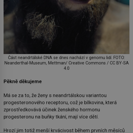
Část neandrtálské DNA se dnes nachází v genomu lidí. FOTO:
Neanderthal-Museum, Mettman/ Creative Commons / CC BY-SA
4.0
Pěkně děkujeme
Má se za to, že ženy s neandrtálskou variantou
progesteronového receptoru, což je bílkovina, která
zprostředkovává účinek ženského hormonu
progesteronu na buňky tkání, mají více dětí.
Hrozí jim totiž menší krvácivost během prvních měsíců