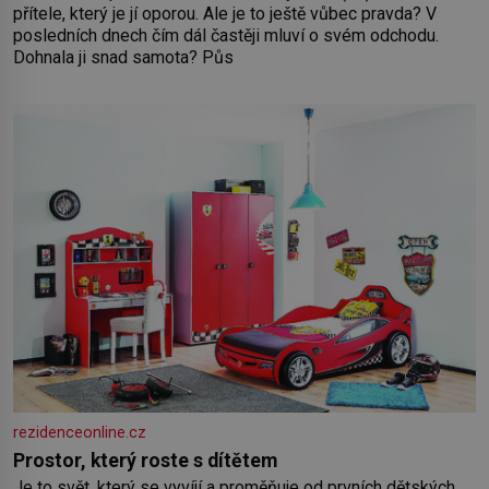
přítele, který je jí oporou. Ale je to ještě vůbec pravda? V
posledních dnech čím dál častěji mluví o svém odchodu.
Dohnala ji snad samota? Půs
rezidenceonline.cz
Prostor, který roste s dítětem
Je to svět, který se vyvíjí a proměňuje od prvních dětských