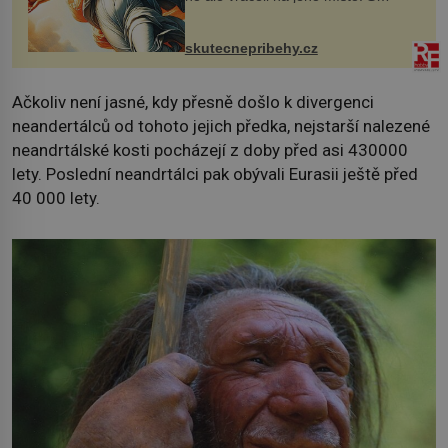
manželem Vaškem jsme si pořídili
chaloupku, takový domek na severu
Čech, kde jsme si naplánova...
skutecnepribehy.cz
Ačkoliv není jasné, kdy přesně došlo k divergenci
neandertálců od tohoto jejich předka, nejstarší nalezené
neandrtálské kosti pocházejí z doby před asi 430000
lety. Poslední neandrtálci pak obývali Eurasii ještě před
40 000 lety.