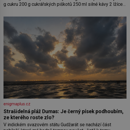
g cukru 200 g cukrářských piškotů 250 ml silné kávy 2 lžíce
amaretta kakao na posypání Postup: Oddělte žloutky od
bílků. Žloutky vyšlehejte s cukrem do světlé pěny a postupně
do nich vmíchejte mascarpone, aby vznikl hladký
enigmaplus.cz
Strašidelná pláž Dumas: Je černý písek podhoubím,
ze kterého roste zlo?
V indickém svazovém státu Gudžarát se nachází část