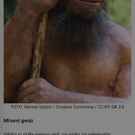
FOTO: Werner Ustorf / Creative Commons / CC BY-SA 2.0
Mísení genů
Vědci si stále nejsou jistí, co stálo za vyhynutím