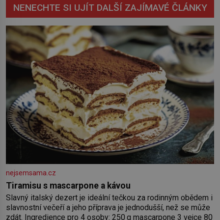
NENECHTE SI UJÍT DALŠÍ ZAJÍMAVÉ ČLÁNKY
nejsemsama.cz
Tiramisu s mascarpone a kávou
Slavný italský dezert je ideální tečkou za rodinným obědem i
slavnostní večeří a jeho příprava je jednodušší, než se může
zdát. Ingredience pro 4 osoby: 250 g mascarpone 3 vejce 80