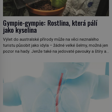
Gympie-gympie: Rostlina, která pálí
jako kyselina
Výlet do australské přírody může na věci neznalého
turistu působit jako idyla – žádné velké šelmy, možná jen
pozor na hady. Jenže také na jedovaté pavouky a štíry a
co už tuší málokdo, i na nenápadný keř se srdčitými listy.
Stačí letmý dotyk a ozve se pronikavá bolest, která
přetrvává i týdny. Nenápadný tento […]