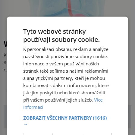
Tyto webové stránky
používají soubory cookie.
Vědci vytvořili funkční umělý jícen
K personalizaci obsahu, reklam a analýze
Když se narodí dítě s těžkou vrozenou vadou jícnu,
návštěvnosti používáme soubory cookie.
neodvratně ho čeká série náročných operací a dlouhé
Informace o vašem používání našich
roky zdravotních komplikací. Britští vědci nyní představili
stránek také sdílíme s našimi reklamními
technologii, která by jednou mohla nabídnout jiné řešení.
a analytickými partnery, kteří je mohou
V laboratoři se jim podařilo vypěstovat funkční náhradu
kombinovat s dalšími informacemi, které
DALŠÍ ČLÁNKY Z RUBRIKY
části jícnu, která úspěšně obstála v testech na zvířatech.
jste jim poskytli nebo které shromáždili
Jícen je svalová trubice, spojující […]
při vašem používání jejich služeb.
Více
informací
ZOBRAZIT VŠECHNY PARTNERY
(1616)
→
reklama