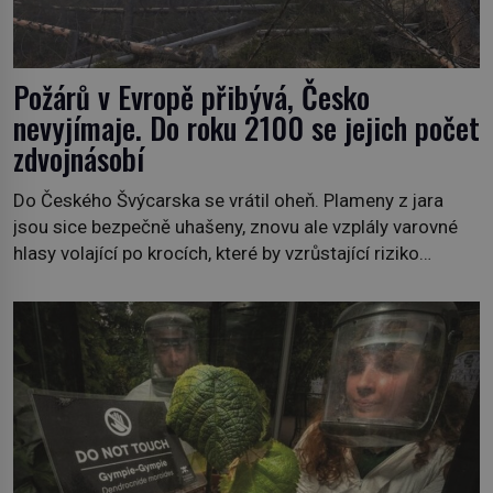
Požárů v Evropě přibývá, Česko
nevyjímaje. Do roku 2100 se jejich počet
zdvojnásobí
Do Českého Švýcarska se vrátil oheň. Plameny z jara
jsou sice bezpečně uhašeny, znovu ale vzplály varovné
hlasy volající po krocích, které by vzrůstající riziko
lesních požárů do budoucna minimalizovaly. Lesní
požáry už nejsou problémem pouze vzdáleného
Středomoří. S oteplujícím se klimatem, vysušenou
krajinou a desetiletími lidských zásahů se z nich stává
nový evropský normál […]