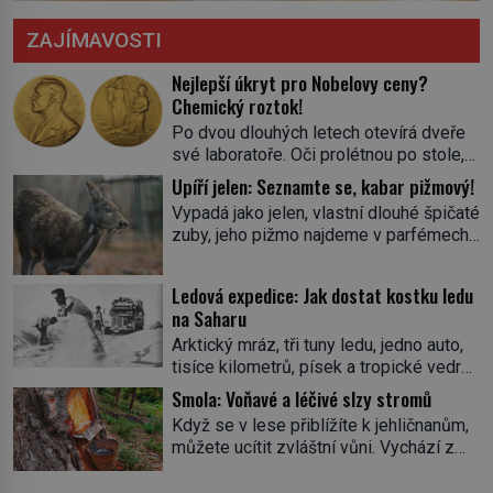
ZAJÍMAVOSTI
Nejlepší úkryt pro Nobelovy ceny?
Chemický roztok!
Po dvou dlouhých letech otevírá dveře
své laboratoře. Oči prolétnou po stole,
aby pak ulpěly na regálu, kde se nachází
Upíří jelen: Seznamte se, kabar pižmový!
všemožné látky. Hledá žluto-oranžovou
Vypadá jako jelen, vlastní dlouhé špičaté
tekutinu, jakmile ji zahlédne, nesmírně
zuby, jeho pižmo najdeme v parfémech
se mu uleví. Teď může svůj plán
celého světa a narazit na něj je velice
dokončit. Pod termínem aqua regia se
těžké. Tato charakteristika sedí na
skrývá směs s názvem lučavka
Ledová expedice: Jak dostat kostku ledu
jediného zástupce zvířecí říše – kabara
královská. Svůj přídomek nemá pro nic
na Saharu
pižmového. V Evropě ho jako první
za nic, […]
Arktický mráz, tři tuny ledu, jedno auto,
popíše švédský botanik Carl Linné
tisíce kilometrů, písek a tropické vedro.
(1707–1778), jenže v Asii o něm ví už
To je ve zkratce zdánlivě nesplnitelná
celá staletí. Zvíře připomíná jelena,
Smola: Voňavé a léčivé slzy stromů
výzva, která se promění v úžasné
v kohoutku dosahuje […]
Když se v lese přiblížíte k jehličnanům,
dobrodružství a důkaz, že nic není
můžete ucítit zvláštní vůni. Vychází z
nemožné. Vše začíná na podzim 1958
lepkavé látky, která vytéká z
jako hec. Rádio Luxembourg přichází s
poraněného kmene. Kdysi lidé věřili, že