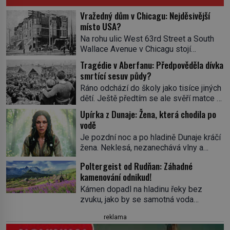
Vražedný dům v Chicagu: Nejděsivější
místo USA?
Na rohu ulic West 63rd Street a South
Wallace Avenue v Chicagu stojí
nenápadná pošta. Nemá žádný speciální
Tragédie v Aberfanu: Předpověděla dívka
nápis ani pamětní desku. A přesto prý
smrtící sesuv půdy?
místní zaměstnanci neradi chodí do
Ráno odchází do školy jako tisíce jiných
sklepa. Právě tady totiž sídlil sériový
dětí. Ještě předtím se ale svěří matce s
vrah H. H. Holmes a také
podivným snem. Ve škole, kterou dobře
nejpropracovanější past na lidi
Upírka z Dunaje: Žena, která chodila po
zná, tentokrát nevidí budovu ani
v dějinách americké kriminalistiky.
vodě
spolužáky. Místo nich se před ní tyčí
Herman Webster Mudgett (1861–1896)
Je pozdní noc a po hladině Dunaje kráčí
cosi temného. O několik hodin později je
přijíždí […]
žena. Neklesá, nezanechává vlny a
mrtvá. Mohla devítiletá Zahlédla vlastní
pohybuje se tiše, jako by černá voda
osud? Dne 21. října 1966 se velšská
Poltergeist od Rudňan: Záhadné
pod ní byla dlažbou. Muž, který ji z
vesnice Aberfan […]
kamenování odnikud!
břehu pozoruje, ji údajně poznává, jenže
Ruža Vlajna má být v tu chvíli mrtvá celé
Kámen dopadl na hladinu řeky bez
století. Vesnice Kisiljevo v
zvuku, jako by se samotná voda
severovýchodním Srbsku má s upíry
rozhodla mlčet. Mladší z chlapců
reklama
nevyřízené účty. […]
bolestně strhl ruku, ale další úder ho