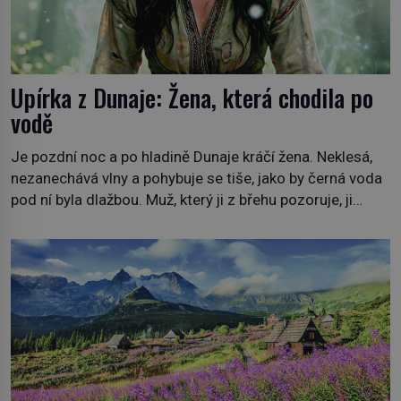
Upírka z Dunaje: Žena, která chodila po
vodě
Je pozdní noc a po hladině Dunaje kráčí žena. Neklesá,
nezanechává vlny a pohybuje se tiše, jako by černá voda
pod ní byla dlažbou. Muž, který ji z břehu pozoruje, ji
údajně poznává, jenže Ruža Vlajna má být v tu chvíli
mrtvá celé století. Vesnice Kisiljevo v severovýchodním
Srbsku má s upíry nevyřízené účty. […]