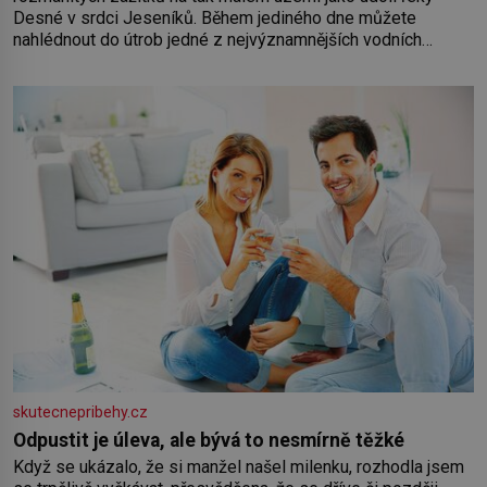
Desné v srdci Jeseníků. Během jediného dne můžete
nahlédnout do útrob jedné z nejvýznamnějších vodních
elektráren v Evropě, vydat se na horské hřebeny, projet se na
koloběžce a den zakončit poznáváním památek ve Velkých
Losinách nebo v termálním
skutecnepribehy.cz
Odpustit je úleva, ale bývá to nesmírně těžké
Když se ukázalo, že si manžel našel milenku, rozhodla jsem