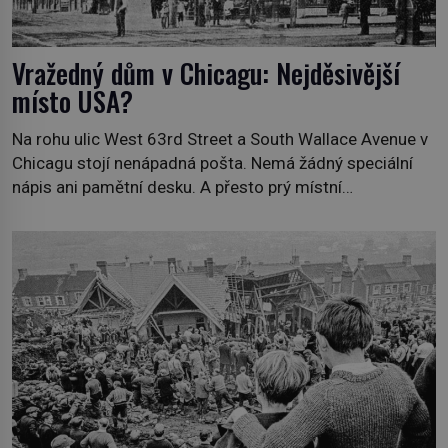
Vražedný dům v Chicagu: Nejděsivější
místo USA?
Na rohu ulic West 63rd Street a South Wallace Avenue v
Chicagu stojí nenápadná pošta. Nemá žádný speciální
nápis ani pamětní desku. A přesto prý místní
zaměstnanci neradi chodí do sklepa. Právě tady totiž
sídlil sériový vrah H. H. Holmes a také nejpropracovanější
past na lidi v dějinách americké kriminalistiky. Herman
Webster Mudgett (1861–1896) přijíždí […]