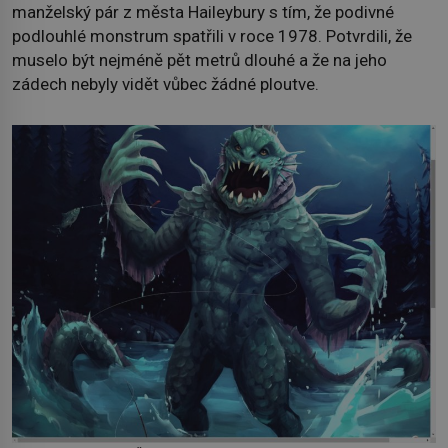
manželský pár z města Haileybury s tím, že podivné
podlouhlé monstrum spatřili v roce 1978. Potvrdili, že
muselo být nejméně pět metrů dlouhé a že na jeho
zádech nebyly vidět vůbec žádné ploutve.