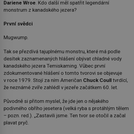
Dariene Wroe
. Kdo další měl spatřit legendární
monstrum z kanadského jezera?
První svědci
Mugwump.
Tak se přezdívá tajuplnému monstru, které má podle
desítek zaznamenaných hlášení obývat chladné vody
kanadského jezera Temiskaming. Vůbec první
zdokumentované hlášení o tomto tvorovi se objevuje
v roce 1979. Stojí za ním Američan
Chuck Coull
tvrdící,
že neznámé zvíře zahlédl v jezeře začátkem 60. let.
Původně si přitom myslel, že jde jen o nějakého
podivného obřího jesetera (velká ryba s protáhlým tělem
– pozn. red.). „Zastavili jsme. Ten tvor se otočil a začal
plavat pryč.