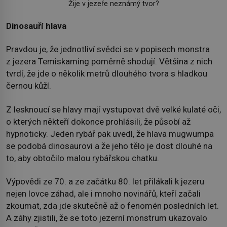
Žije v jezeře neznámý tvor?
Dinosauří hlava
Pravdou je, že jednotliví svědci se v popisech monstra
z jezera Temiskaming poměrně shodují. Většina z nich
tvrdí, že jde o několik metrů dlouhého tvora s hladkou
černou kůží.
Z lesknoucí se hlavy mají vystupovat dvě velké kulaté oči,
o kterých někteří dokonce prohlásili, že působí až
hypnoticky. Jeden rybář pak uvedl, že hlava mugwumpa
se podobá dinosaurovi a že jeho tělo je dost dlouhé na
to, aby obtočilo malou rybářskou chatku.
Výpovědi ze 70. a ze začátku 80. let přilákali k jezeru
nejen lovce záhad, ale i mnoho novinářů, kteří začali
zkoumat, zda jde skutečně až o fenomén posledních let.
A záhy zjistili, že se toto jezerní monstrum ukazovalo