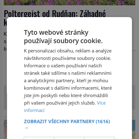
Poltergeist od Rudňan: Záhadné
kamenování odnikud!
Tyto webové stránky
Kámen dopadl na hladinu řeky bez zvuku, jako by se
používají soubory cookie.
samotná voda rozhodla mlčet. Mladší z chlapců
bolestně strhl ruku, ale další úder ho zasáhl dříve, než si
K personalizaci obsahu, reklam a analýze
vůbec uvědomil pohyb: tiše, nelidsky přesně. „Odkud…?“
návštěvnosti používáme soubory cookie.
zachrčel starší student, ale v houštině na břehu nebyl
Informace o vašem používání našich
DALŠÍ ČLÁNKY Z RUBRIKY
nikdo, kdo by po nich mohl cokoliv házet. A když se […]
stránek také sdílíme s našimi reklamními
a analytickými partnery, kteří je mohou
kombinovat s dalšími informacemi, které
jste jim poskytli nebo které shromáždili
při vašem používání jejich služeb.
Více
informací
reklama
ZOBRAZIT VŠECHNY PARTNERY
(1616)
→