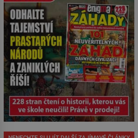
setmění raději vyhýbají. Komu duchové
patří a jak se jejich přítomnost
projevuje? Mys Dobré naděje je jedním
z […]
NENECHTE SI UJÍT DALŠÍ ZAJÍMAVÉ ČLÁNKY