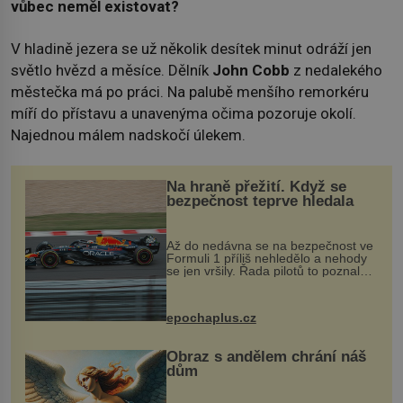
vůbec neměl existovat?
V hladině jezera se už několik desítek minut odráží jen
světlo hvězd a měsíce. Dělník
John Cobb
z nedalekého
městečka má po práci. Na palubě menšího remorkéru
míří do přístavu a unavenýma očima pozoruje okolí.
Najednou málem nadskočí úlekem.
Na hraně přežití. Když se
bezpečnost teprve hledala
Až do nedávna se na bezpečnost ve
Formuli 1 příliš nehledělo a nehody
se jen vršily. Řada pilotů to poznala
na vlastní kůži, často s trvalými
následky nebo bohužel i ztrátou
života. Dnes nepochopiteln...
epochaplus.cz
Obraz s andělem chrání náš
dům