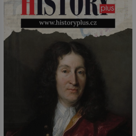
Tetovaný je už pračlověk Ötzi, který
zemřel […]