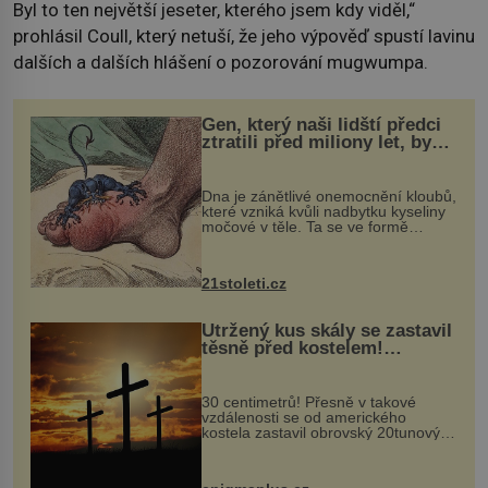
Byl to ten největší jeseter, kterého jsem kdy viděl,“
prohlásil Coull, který netuší, že jeho výpověď spustí lavinu
dalších a dalších hlášení o pozorování mugwumpa.
Gen, který naši lidští předci
ztratili před miliony let, by
mohl pomoci s léčbou
„nemoci králů“
Dna je zánětlivé onemocnění kloubů,
které vzniká kvůli nadbytku kyseliny
močové v těle. Ta se ve formě
krystalků ukládá v blízkosti kloubů,
nejčastěji přitom postihuje palce na
nohou, a způsobuje bole...
21stoleti.cz
Utržený kus skály se zastavil
těsně před kostelem!
Ochránila ho boží síla?
30 centimetrů! Přesně v takové
vzdálenosti se od amerického
kostela zastavil obrovský 20tunový
balvan, který se v květnu 2014
nečekaně odtrhl od nedaleké skály
při její demolici. Podle místních stojí