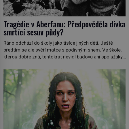
Tragédie v Aberfanu: Předpověděla dívka
smrtící sesuv půdy?
Ráno odchází do školy jako tisíce jiných dětí. Ještě
předtím se ale svěří matce s podivným snem. Ve škole,
kterou dobře zná, tentokrát nevidí budovu ani spolužáky.
Místo nich se před ní tyčí cosi temného. O několik hodin
později je mrtvá. Mohla devítiletá Zahlédla vlastní
osud? Dne 21. října 1966 se velšská vesnice Aberfan […]