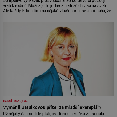
se trpělivě vyčkávat, přesvědčena, že se dříve či později
vrátí k rodině. Možná je to jedna z nejtěžších věcí na světě.
Ale každý, kdo s tím má nějaké zkušenosti, se zapřísahá, že
pokud odpustíte, znatelně se vám uleví. Když se ke mně
doneslo, že si manžel pořídil milenku,
nasehvezdy.cz
Vyměnil Batulkovou přítel za mladší exemplář?
Už nějaký čas se lidé ptali, jestli jsou herečka ze seriálu