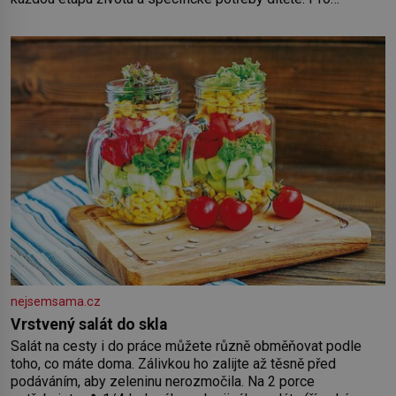
nejmenší je klíčová jednoduchost, měkkost a bezpečí, proto
by pokoj miminka měl působit především klidně a útulně.
Předškolní věk je
nejsemsama.cz
Vrstvený salát do skla
Salát na cesty i do práce můžete různě obměňovat podle
toho, co máte doma. Zálivkou ho zalijte až těsně před
podáváním, aby zeleninu nerozmočila. Na 2 porce