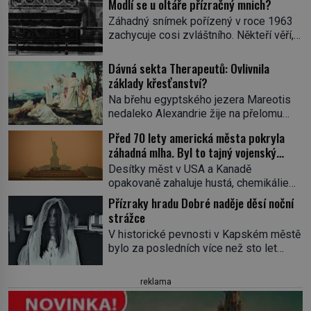
Modlí se u oltáře přízračný mnich?
Záhadný snímek pořízený v roce 1963
zachycuje cosi zvláštního. Někteří věří,
že poloprůhledná postava stojící u
oltáře je duch mnicha ze 16. století s
Dávná sekta Therapeutů: Ovlivnila
bílým závojem přes obličej, který
základy křesťanství?
pravděpodobně zakrývá lepru nebo jiné
Na břehu egyptského jezera Mareotis
znetvoření. Jiní jsou skeptičtí a považují
nedaleko Alexandrie žije na přelomu
vše za podvod. Jak vlastně vznikla
letopočtu uzavřená komunita mužů a
jedna z nejslavnějších duchařských
Před 70 lety americká města pokryla
žen. Každý obývá vlastní celu, kde se
fotek? Moderní vyšetřovatelé
záhadná mlha. Byl to tajný vojenský
věnuje modlitbě, meditaci a studiu textů,
paranormálních […]
experiment!
a někdy dlouhé dny nic nepozře. Pro
Desítky měst v USA a Kanadě
skupinu se ujme název Therapeuté, a
opakovaně zahaluje hustá, chemikáliemi
přestože zřejmě hluboce ovlivní
páchnoucí mlha…Na kůži tomu, kde se
Přízraky hradu Dobré naděje děsí noční
křesťanství, vůbec nic o nich nevíme…
do ní vydá, ulpívá zvláštní substance
strážce
Jediným svědkem existence […]
neznámého původu, stejná látka
V historické pevnosti v Kapském městě
pokrývá také silnice, auta či střechy
bylo za posledních více než sto let
domů a lidé hlásí různé zdravotní potíže
pozorováno hned několik záhadných
včetně pozdější rakoviny. O 70 let
přízraků. Setkání s nimi jsou tak častá a
později pravda o původu této mlhy
reklama
děsivá, že se noční hlídači některým
vychází najevo. Víme ale […]
místům komplexu při obhlídkách po