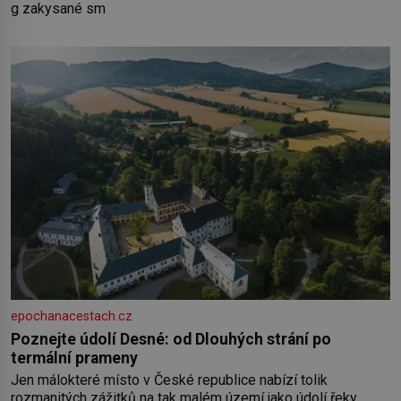
g zakysané sm
epochanacestach.cz
Poznejte údolí Desné: od Dlouhých strání po
termální prameny
Jen málokteré místo v České republice nabízí tolik
rozmanitých zážitků na tak malém území jako údolí řeky