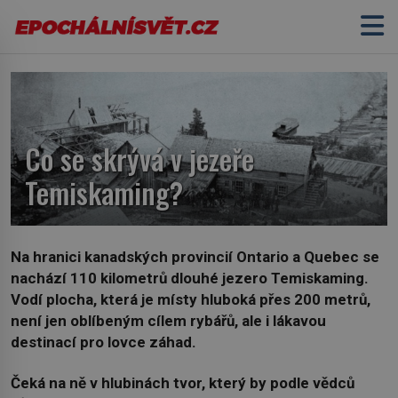
Co se skrývá v jezeře
Temiskaming?
Na hranici kanadských provincií Ontario a Quebec se
nachází 110 kilometrů dlouhé jezero Temiskaming.
Vodí plocha, která je místy hluboká přes 200 metrů,
není jen oblíbeným cílem rybářů, ale i lákavou
destinací pro lovce záhad.
Čeká na ně v hlubinách tvor, který by podle vědců