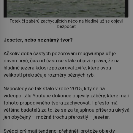
Fotek či záběrů zachycujících něco na hladině už se objevil
bezpočet
Jeseter, nebo neznámý tvor?
Ačkoliv doba častých pozorování mugwumpa už je
dávno pryč, čas od času se stále objeví zpráva, že na
hladině jezera kdosi zpozoroval zvíře, které svou
velikostí překračuje rozměry běžných ryb.
Naposledy se tak stalo v roce 2015, kdy se na
videoportálu Youtube dokonce objevily záběry, které mají
tohoto prapodivného tvora zachycovat. I přesto má
většina badatelů za to, že se za tajuplnou příšerou ukrývá
jen obyčejný – možná trochu přerostlý – jeseter.
Svědci prý mají tendenci přehánět, protože objekty