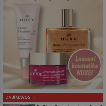
Český král Václav I. (1205–1253) přijme
opatření, která mají posílit obranu jeho
království. Zajistit hodlá především
severní hranici. Na […]
ZAJÍMAVOSTI