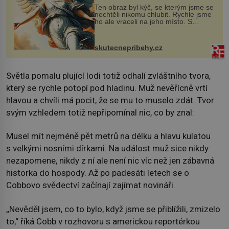
Ten obraz byl kýč, se kterým jsme se
nechtěli nikomu chlubit. Rychle jsme
ho ale vraceli na jeho místo. S
manželem Vaškem jsme si pořídili
chaloupku, takový domek na severu
Čech, kde jsme si naplánova...
skutecnepribehy.cz
Světla pomalu plující lodi totiž odhalí zvláštního tvora,
který se rychle potopí pod hladinu. Muž nevěřícně vrtí
hlavou a chvíli má pocit, že se mu to muselo zdát. Tvor
svým vzhledem totiž nepřipomínal nic, co by znal:
Musel mít nejméně pět metrů na délku a hlavu kulatou
s velkými nosními dírkami. Na událost muž sice nikdy
nezapomene, nikdy z ní ale není nic víc než jen zábavná
historka do hospody. Až po padesáti letech se o
Cobbovo svědectví začínají zajímat novináři.
„Nevěděl jsem, co to bylo, když jsme se přiblížili, zmizelo
to,“ říká Cobb v rozhovoru s americkou reportérkou