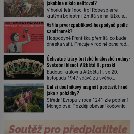
jakobína nikdo nelitoval?
V horké letní noci trpí Robespierre
krutými bolestmi. Zmítá se na lůžku a
hlavou mu víří kolotoč myšlenek. Když
Vařila prvorepubliková hospodyně podle
se probere z mdlob, vzpomene si na
sandtnerek?
jednu z pařížských jasnovidek, kterou
Hospodyně Františka přemítá, co bude
před lety navštívil. Prorokovala mu
dneska vařit. Pracuje v rodině pana rady
tragický osud. Tehdy se jí vysmál.
a ten má mlsný jazýček. Zalistuje proto
„Robespierre to dotáhne hodně daleko,“
rychle v jedné ze „sandtnerek“.
Úchvatné tiáry britské královské rodiny:
prohlásil o něm jiný významný
„Zaplaťpánbůh, že už nemusíme chodit
Svatební klenot Alžbětě II. praskl
francouzský revolucionář, Honoré de
s lístky,“ povzdechne si směrem ke
Mirabeau […]
Budoucí královna Alžběta II. se 20.
služce, kterou má v kuchyni k ruce.
listopadu 1947 vdává za svého
Ještě v prvních letech nové republiky
vyvoleného Filipa Mountbattena. Aby
Dal si doutníkový magnát postavit hrad
fungoval kvůli nedostatku zboží
měla na obřad ve Westminsteru podle
jako z pohádky?
přídělový systém. […]
tradice „něco vypůjčeného“, její matka jí
Střední Evropu v roce 1241 zle poplení
věnuje jedinečný šperk ze své
Mongolové. Později obávaní kočovníci
soukromé kolekce – diamantovou tiáru
sice odtáhnou, všichni ale počítají s
královny Marie. „Je to ošklivá špičatá
jejich návratem. Václav I. proto začne
tiára,“ zhodnotil klenot britský politik Sir
jednat. Na další případné řádění barbarů
Henry Channon (1897–1958), když si […]
z východu se chce pečlivě připravit!