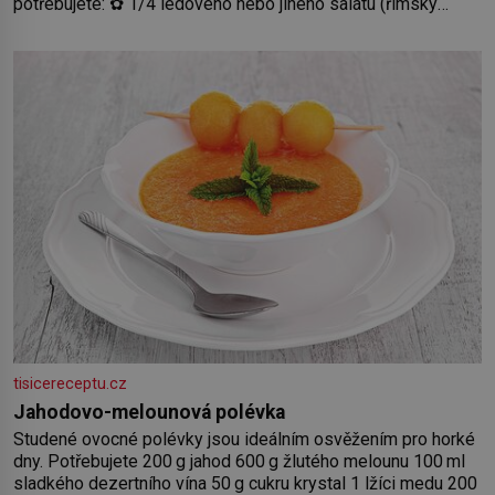
potřebujete: ✿ 1/4 ledového nebo jiného salátu (římský
salát, polníček…) ✿ 1 malá konzerva kukuřice ✿ ½ okurky ✿
2 rajčata Zálivka: ✿ 4 lžíce olivového oleje ✿ 1 lžíci citronové
šťávy ✿ ½ stroužku
tisicereceptu.cz
Jahodovo-melounová polévka
Studené ovocné polévky jsou ideálním osvěžením pro horké
dny. Potřebujete 200 g jahod 600 g žlutého melounu 100 ml
sladkého dezertního vína 50 g cukru krystal 1 lžíci medu 200