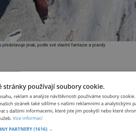
 představuje jinak, podle své vlastní fantazie a pravdy
 k úmrtím dalších hospodářských zvířat ve dvou portorických
emě. Způsob zabití neodpovídá útokům žádného známého
 stránky používají soubory cookie.
obsahu, reklam a analýze návštěvnosti používáme soubory cookie.
ašich stránek také sdílíme s našimi reklamními a analytickými par
do může být za něco takového zodpovědný?
 s dalšími informacemi, které jste jim poskytli nebo které shro
služeb.
Více informací
kana, vysokého něco přes metr, s ostrými tesáky a křídly na
ternetu a média dají tvorovi brzy jméno, které během chvíle
HNY PARTNERY
(1616) →