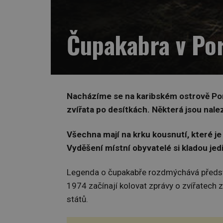
Čupakabra v Por
Nacházíme se na karibském ostrově Port
zvířata po desítkách. Některá jsou nale
Všechna mají na krku kousnutí, které j
Vyděšení místní obyvatelé si kladou jed
Legenda o čupakabře rozdmýchává představi
1974 začínají kolovat zprávy o zvířatech 
států.