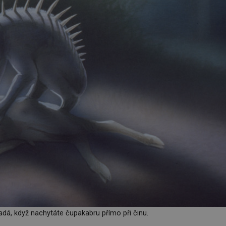
adá, když nachytáte čupakabru přímo při činu.