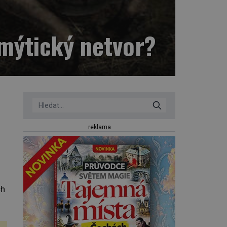
 mýtický netvor?
reklama
ch