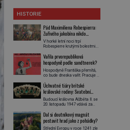
HISTORIE
Pád Maximiliena Robespierra:
Zuřivého jakobína nikdo
nelitoval?
V horké letní noci trpí
Robespierre krutými bolestmi.
Zmítá se na lůžku a hlavou mu
Vařila prvorepubliková
víří kolotoč myšlenek. Když se
probere z mdlob, vzpomene si
hospodyně podle sandtnerek?
na jednu z pařížských
Hospodyně Františka přemítá,
jasnovidek, kterou před lety
co bude dneska vařit. Pracuje v
navštívil. Prorokovala mu
rodině pana rady a ten má
tragický osud. Tehdy se jí
Úchvatné tiáry britské
mlsný jazýček. Zalistuje proto
vysmál. „Robespierre to
rychle v jedné ze „sandtnerek“.
královské rodiny: Svatební
dotáhne hodně daleko,“
„Zaplaťpánbůh, že už
prohlásil o něm jiný významný
klenot Alžbětě II. praskl
Budoucí královna Alžběta II. se
nemusíme chodit s lístky,“
francouzský revolucionář,
20. listopadu 1947 vdává za
povzdechne si směrem ke
Honoré de Mirabeau […]
svého vyvoleného Filipa
služce, kterou má v kuchyni k
Dal si doutníkový magnát
Mountbattena. Aby měla na
ruce. Ještě v prvních letech
obřad ve Westminsteru podle
postavit hrad jako z pohádky?
nové republiky fungoval kvůli
tradice „něco vypůjčeného“, její
nedostatku zboží přídělový
Střední Evropu v roce 1241 zle
matka jí věnuje jedinečný šperk
systém. […]