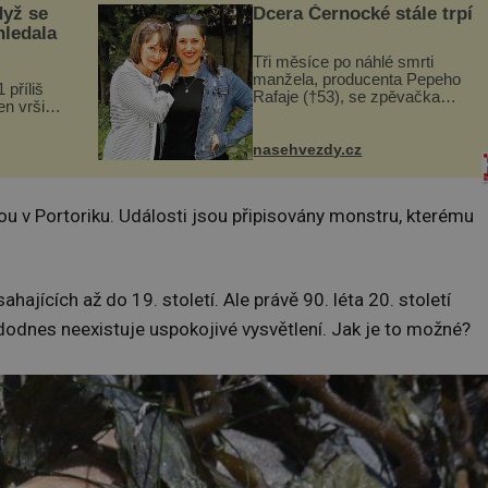
dyž se
Dcera Černocké stále trpí
hledala
Tři měsíce po náhlé smrti
manžela, producenta Pepeho
 příliš
Rafaje (†53), se zpěvačka
n vršily.
Barbora Vaculíková (45), dcera
a vlastní
Petry Černocké (75), poprvé
následky
ozvala veřejnosti. Na sociální
nasehvezdy.cz
ivota.
síti sdílela, že se snaží fung...
u v Portoriku. Události jsou připisovány monstru, kterému
ajících až do 19. století. Ale právě 90. léta 20. století
dodnes neexistuje uspokojivé vysvětlení. Jak je to možné?