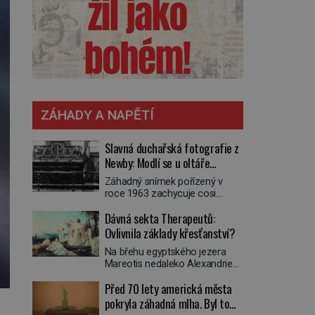
ZÁHADY A NAPĚTÍ
Slavná duchařská fotografie z
Newby: Modlí se u oltáře
přízračný mnich?
Záhadný snímek pořízený v
roce 1963 zachycuje cosi
zvláštního. Někteří věří, že
Dávná sekta Therapeutů:
poloprůhledná postava stojící u
oltáře je duch mnicha ze 16.
Ovlivnila základy křesťanství?
století s bílým závojem přes
Na břehu egyptského jezera
obličej, který pravděpodobně
Mareotis nedaleko Alexandrie
zakrývá lepru nebo jiné
žije na přelomu letopočtu
znetvoření. Jiní jsou skeptičtí a
Před 70 lety americká města
uzavřená komunita mužů a žen.
považují vše za podvod. Jak
Každý obývá vlastní celu, kde se
pokryla záhadná mlha. Byl to
vlastně vznikla jedna z
věnuje modlitbě, meditaci a
nejslavnějších duchařských