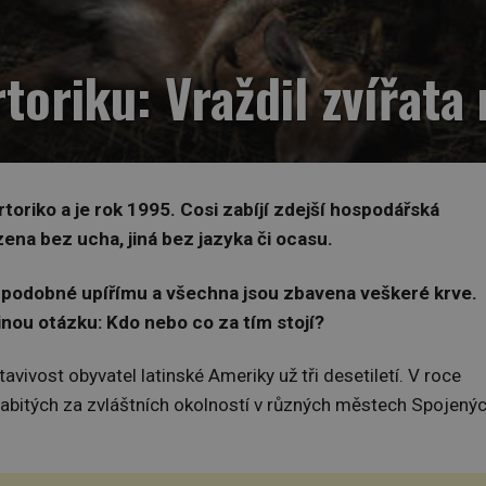
toriku: Vraždil zvířata
oriko a je rok 1995. Cosi zabíjí zdejší hospodářská
zena bez ucha, jiná bez jazyka či ocasu.
e podobné upířímu a všechna jsou zbavena veškeré krve.
inou otázku: Kdo nebo co za tím stojí?
vost obyvatel latinské Ameriky už tři desetiletí. V roce
zabitých za zvláštních okolností v různých městech Spojený