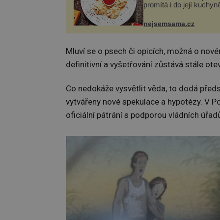
promítá i do její kuchyn
se v ní evropské a asij
a díky tomu vznikají ro
nejsemsama.cz
chuťově bohaté pokrmy,
rozhodně st...
Mluví se o psech či opicích, možná o nov
definitivní a vyšetřování zůstává stále ote
Co nedokáže vysvětlit věda, to dodá pře
vytvářeny nové spekulace a hypotézy. V Po
oficiální pátrání s podporou vládních úřad