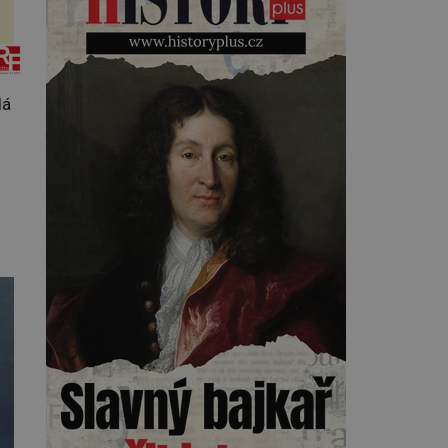
toho, napoví mu potetované
paže. Námořnická kérka je totiž
něco jako uniforma. Tetování
jako takové má velmi hlubokou
minulost. Tetovaný je už
pračlověk Ötzi, který zemřel […]
dá