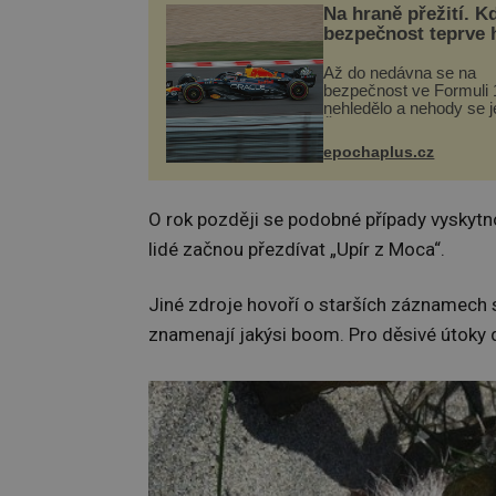
Na hraně přežití. K
bezpečnost teprve 
Až do nedávna se na
bezpečnost ve Formuli 1
nehledělo a nehody se je
Řada pilotů to poznala n
kůži, často s trvalými 
epochaplus.cz
nebo bohužel i ztrátou ž
Dnes nepochopiteln...
O rok později se podobné případy vyskytno
lidé začnou přezdívat „Upír z Moca“.
Jiné zdroje hovoří o starších záznamech sah
znamenají jakýsi boom. Pro děsivé útoky 