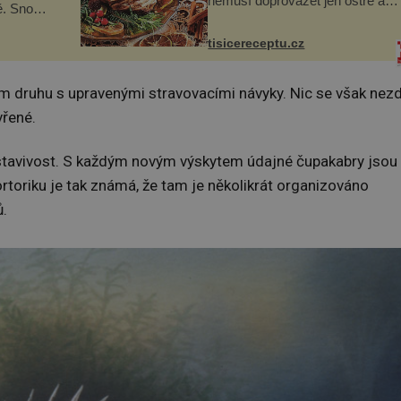
nemusí doprovázet jen ostré a
ě. Snoubí
slané chutě. Navíc s ní nakrmíte
ské chutě
poměrně hodně hladových krků.
zmanité a
Ingredience sádlo 3 kg šunky
tisicereceptu.cz
 které
vcelku 3 stroužky česneku hl...
ém druhu s upravenými stravovacími návyky. Nic se však nez
vřené.
dstavivost. S každým novým výskytem údajné čupakabry jsou
rtoriku je tak známá, že tam je několikrát organizováno
ů.