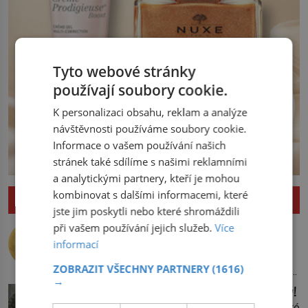
Tyto webové stránky
používají soubory cookie.
K personalizaci obsahu, reklam a analýze
návštěvnosti používáme soubory cookie.
Informace o vašem používání našich
stránek také sdílíme s našimi reklamními
a analytickými partnery, kteří je mohou
kombinovat s dalšími informacemi, které
ZAJÍMAVOSTI
jste jim poskytli nebo které shromáždili
Nejlepší úkryt pro Nobelovy ceny?
při vašem používání jejich služeb.
Více
Chemický roztok!
informací
Po dvou dlouhých letech otevírá dveře
ZOBRAZIT VŠECHNY PARTNERY
(1616)
své laboratoře. Oči prolétnou po stole,
→
aby pak ulpěly na regálu, kde se nachází
Upíří jelen: Seznamte se, kabar pižmový!
všemožné látky. Hledá žluto-oranžovou
Vypadá jako jelen, vlastní dlouhé špičaté