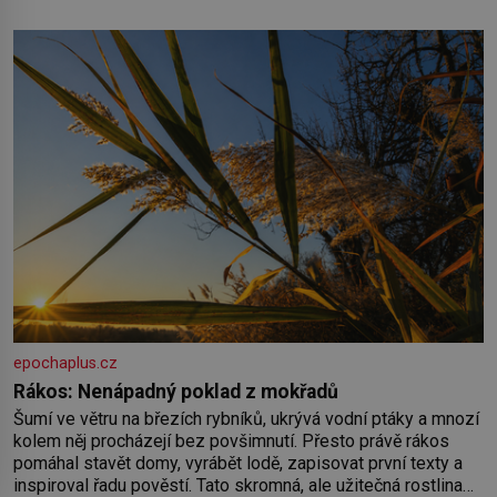
populace běžné. Její základní složky– sodík a chlór – jsou
zásadní pro správné hospodaření
epochaplus.cz
Rákos: Nenápadný poklad z mokřadů
Šumí ve větru na březích rybníků, ukrývá vodní ptáky a mnozí
kolem něj procházejí bez povšimnutí. Přesto právě rákos
pomáhal stavět domy, vyrábět lodě, zapisovat první texty a
inspiroval řadu pověstí. Tato skromná, ale užitečná rostlina