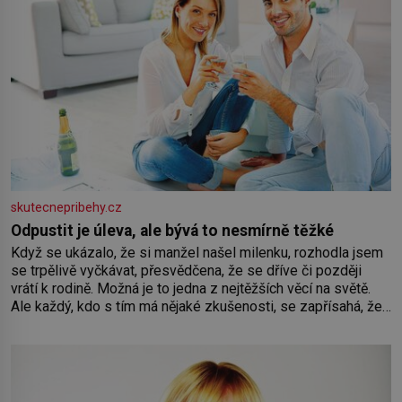
skutecnepribehy.cz
Odpustit je úleva, ale bývá to nesmírně těžké
Když se ukázalo, že si manžel našel milenku, rozhodla jsem
se trpělivě vyčkávat, přesvědčena, že se dříve či později
vrátí k rodině. Možná je to jedna z nejtěžších věcí na světě.
Ale každý, kdo s tím má nějaké zkušenosti, se zapřísahá, že
pokud odpustíte, znatelně se vám uleví. Když se ke mně
doneslo, že si manžel pořídil milenku,