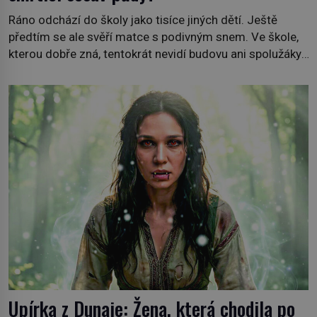
Ráno odchází do školy jako tisíce jiných dětí. Ještě
předtím se ale svěří matce s podivným snem. Ve škole,
kterou dobře zná, tentokrát nevidí budovu ani spolužáky.
Místo nich se před ní tyčí cosi temného. O několik hodin
později je mrtvá. Mohla devítiletá Zahlédla vlastní
osud? Dne 21. října 1966 se velšská vesnice Aberfan […]
Upírka z Dunaje: Žena, která chodila po