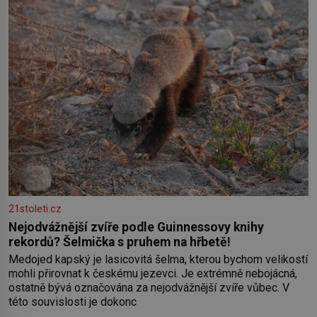
klimatickým podmínkám. Sucho, prosolené písky a extrémně
21stoleti.cz
Nejodvážnější zvíře podle Guinnessovy knihy
rekordů? Šelmička s pruhem na hřbetě!
Medojed kapský je lasicovitá šelma, kterou bychom velikostí
mohli přirovnat k českému jezevci. Je extrémně nebojácná,
ostatně bývá označována za nejodvážnější zvíře vůbec. V
této souvislosti je dokonc