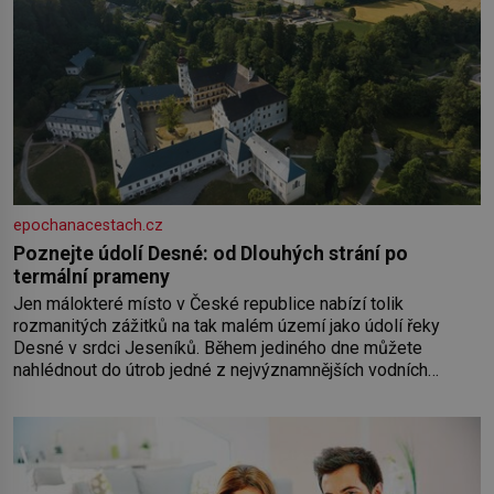
epochanacestach.cz
Poznejte údolí Desné: od Dlouhých strání po
termální prameny
Jen málokteré místo v České republice nabízí tolik
rozmanitých zážitků na tak malém území jako údolí řeky
Desné v srdci Jeseníků. Během jediného dne můžete
nahlédnout do útrob jedné z nejvýznamnějších vodních
elektráren v Evropě, vydat se na horské hřebeny, projet se na
koloběžce a den zakončit poznáváním památek ve Velkých
Losinách nebo v termálním