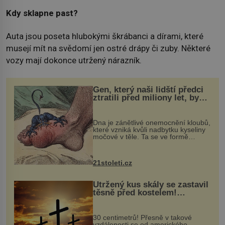
Kdy sklapne past?
Auta jsou poseta hlubokými škrábanci a dírami, které
musejí mít na svědomí jen ostré drápy či zuby. Některé
vozy mají dokonce utržený nárazník.
Gen, který naši lidští předci
ztratili před miliony let, by
mohl pomoci s léčbou
„nemoci králů“
Dna je zánětlivé onemocnění kloubů,
které vzniká kvůli nadbytku kyseliny
močové v těle. Ta se ve formě
krystalků ukládá v blízkosti kloubů,
nejčastěji přitom postihuje palce na
nohou, a způsobuje bole...
21stoleti.cz
Utržený kus skály se zastavil
těsně před kostelem!
Ochránila ho boží síla?
30 centimetrů! Přesně v takové
vzdálenosti se od amerického