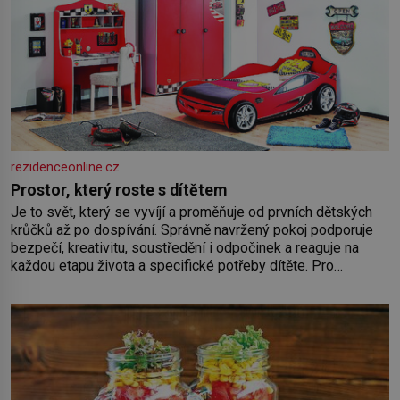
rezidenceonline.cz
Prostor, který roste s dítětem
Je to svět, který se vyvíjí a proměňuje od prvních dětských
krůčků až po dospívání. Správně navržený pokoj podporuje
bezpečí, kreativitu, soustředění i odpočinek a reaguje na
každou etapu života a specifické potřeby dítěte. Pro
nejmenší je klíčová jednoduchost, měkkost a bezpečí, proto
by pokoj miminka měl působit především klidně a útulně.
Předškolní věk je