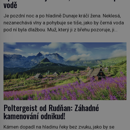
vodě
Je pozdní noc a po hladině Dunaje kráčí žena. Neklesá,
nezanechává vlny a pohybuje se tiše, jako by černá voda
pod ní byla dlažbou. Muž, který ji z břehu pozoruje, ji
údajně poznává, jenže Ruža Vlajna má být v tu chvíli
mrtvá celé století. Vesnice Kisiljevo v severovýchodním
Srbsku má s upíry nevyřízené účty. […]
Poltergeist od Rudňan: Záhadné
kamenování odnikud!
Kámen dopadl na hladinu řeky bez zvuku, jako by se