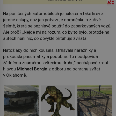
Na poničených automobilech je nalezena také krev a
jemné chlupy, což jen potvrzuje domněnku o zuřivé
šelmě, která se bezhlavě pouští do zaparkovaných vozů.
Ale proč? „Nejde mi na rozum, co by to bylo, protože na
autech není nic, co obvykle přitahuje zvířata.
Natož aby do nich kousala, strhávala nárazníky a
prokousla pneumatiky a podobně. To neodpovídá
žádnému známému zvířecímu druhu,“ nechápavě kroutí
hlavou
Michael Bergin
z odboru na ochranu zvířat
v Oklahomě.