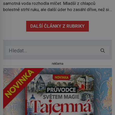
samotná voda rozhodla mlčet. Mladší z chlapců
bolestně strhl ruku, ale další úder ho zasáhl dříve, než si
vůbec uvědomil pohyb: tiše, nelidsky přesně. „Odkud…?“
zachrčel starší student, ale v houštině na břehu nebyl
DALŠÍ ČLÁNKY Z RUBRIKY
nikdo, kdo by po nich mohl cokoliv házet. A když se […]
reklama