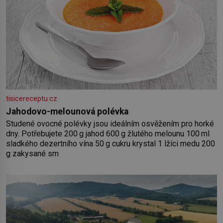
tisicereceptu.cz
Jahodovo-melounová polévka
Studené ovocné polévky jsou ideálním osvěžením pro horké
dny. Potřebujete 200 g jahod 600 g žlutého melounu 100 ml
sladkého dezertního vína 50 g cukru krystal 1 lžíci medu 200
g zakysané sm