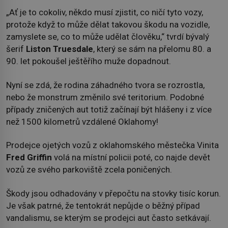
„Ať je to cokoliv, někdo musí zjistit, co ničí tyto vozy,
protože když to může dělat takovou škodu na vozidle,
zamyslete se, co to může udělat člověku,“ tvrdí bývalý
šerif
Liston Truesdale
, který se sám na přelomu 80. a
90. let pokoušel ještěřího muže dopadnout.
Nyní se zdá, že rodina záhadného tvora se rozrostla,
nebo že monstrum změnilo své teritorium. Podobné
případy zničených aut totiž začínají být hlášeny i z více
než 1500 kilometrů vzdálené Oklahomy!
Prodejce ojetých vozů z oklahomského městečka Vinita
Fred Griffin
volá na místní policii poté, co najde devět
vozů ze svého parkoviště zcela poničených.
Škody jsou odhadovány v přepočtu na stovky tisíc korun.
Je však patrné, že tentokrát nepůjde o běžný případ
vandalismu, se kterým se prodejci aut často setkávají.