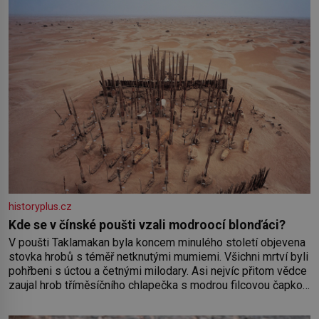
historyplus.cz
Kde se v čínské poušti vzali modroocí blonďáci?
V poušti Taklamakan byla koncem minulého století objevena
stovka hrobů s téměř netknutými mumiemi. Všichni mrtví byli
pohřbeni s úctou a četnými milodary. Asi nejvíc přitom vědce
zaujal hrob tříměsíčního chlapečka s modrou filcovou čapkou,
z níž se draly blonďaté vlásky. Fakt, že jsou těla dávných lidí
nesmírně dobře zachovalá, přičítají odborníci zdejším