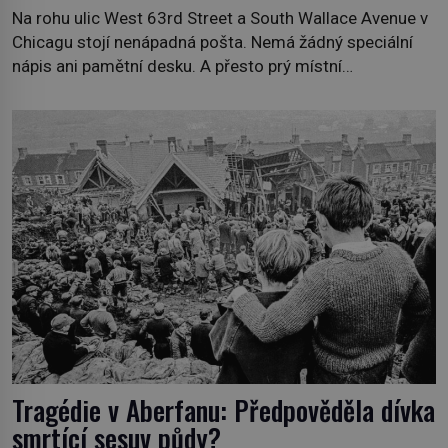
Na rohu ulic West 63rd Street a South Wallace Avenue v
Chicagu stojí nenápadná pošta. Nemá žádný speciální
nápis ani pamětní desku. A přesto prý místní
zaměstnanci neradi chodí do sklepa. Právě tady totiž
sídlil sériový vrah H. H. Holmes a také nejpropracovanější
past na lidi v dějinách americké kriminalistiky. Herman
Webster Mudgett (1861–1896) přijíždí […]
Tragédie v Aberfanu: Předpověděla dívka
smrtící sesuv půdy?