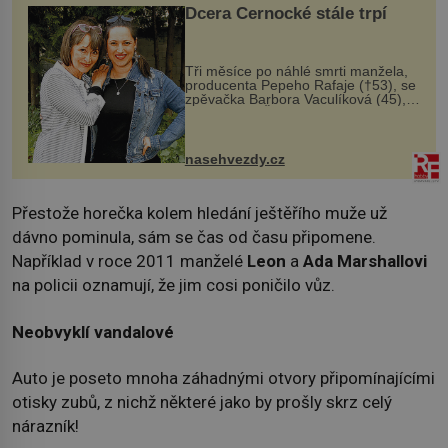
Dcera Černocké stále trpí
Tři měsíce po náhlé smrti manžela,
producenta Pepeho Rafaje (†53), se
zpěvačka Barbora Vaculíková (45),
dcera Petry Černocké (75), poprvé
ozvala veřejnosti. Na sociální síti
sdílela, že se snaží fung...
nasehvezdy.cz
Přestože horečka kolem hledání ještěřího muže už
dávno pominula, sám se čas od času připomene.
Například v roce 2011 manželé
Leon
a
Ada Marshallovi
na policii oznamují, že jim cosi poničilo vůz.
Neobvyklí vandalové
Auto je poseto mnoha záhadnými otvory připomínajícími
otisky zubů, z nichž některé jako by prošly skrz celý
nárazník!