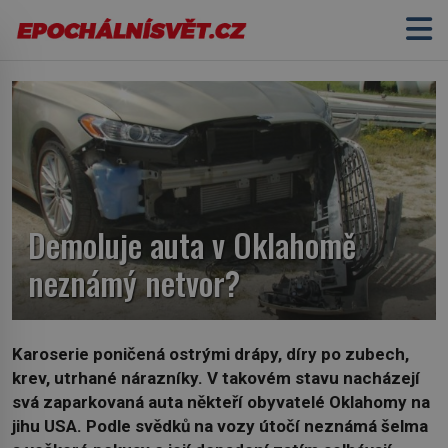
Demoluje auta v Oklahomě
neznámý netvor?
Karoserie poničená ostrými drápy, díry po zubech,
krev, utrhané nárazníky. V takovém stavu nacházejí
svá zaparkovaná auta někteří obyvatelé Oklahomy na
jihu USA. Podle svědků na vozy útočí neznámá šelma