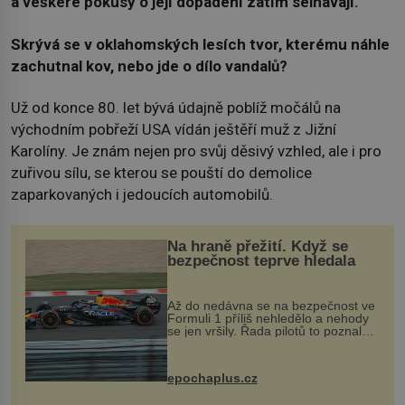
a veškeré pokusy o její dopadení zatím selhávají.
Skrývá se v oklahomských lesích tvor, kterému náhle
zachutnal kov, nebo jde o dílo vandalů?
Už od konce 80. let bývá údajně poblíž močálů na
východním pobřeží USA vídán ještěří muž z Jižní
Karolíny. Je znám nejen pro svůj děsivý vzhled, ale i pro
zuřivou sílu, se kterou se pouští do demolice
zaparkovaných i jedoucích automobilů.
Na hraně přežití. Když se
bezpečnost teprve hledala
Až do nedávna se na bezpečnost ve
Formuli 1 příliš nehledělo a nehody
se jen vršily. Řada pilotů to poznala
na vlastní kůži, často s trvalými
následky nebo bohužel i ztrátou
života. Dnes nepochopiteln...
epochaplus.cz