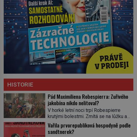
HISTORIE
Pád Maximiliena Robespierra: Zuřivého
jakobína nikdo nelitoval?
V horké letní noci trpí Robespierre
krutými bolestmi. Zmítá se na lůžku a
hlavou mu víří kolotoč myšlenek. Když
Vařila prvorepubliková hospodyně podle
se probere z mdlob, vzpomene si na
sandtnerek?
jednu z pařížských jasnovidek, kterou