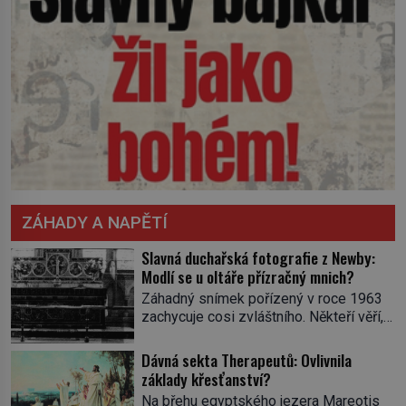
ZÁHADY A NAPĚTÍ
Slavná duchařská fotografie z Newby:
Modlí se u oltáře přízračný mnich?
Záhadný snímek pořízený v roce 1963
zachycuje cosi zvláštního. Někteří věří,
že poloprůhledná postava stojící u
oltáře je duch mnicha ze 16. století s
Dávná sekta Therapeutů: Ovlivnila
bílým závojem přes obličej, který
základy křesťanství?
pravděpodobně zakrývá lepru nebo jiné
Na břehu egyptského jezera Mareotis