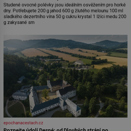
Studené ovocné polévky jsou ideálním osvěžením pro horké
dny. Potřebujete 200 g jahod 600 g žlutého melounu 100 ml
sladkého dezertního vína 50 g cukru krystal 1 lžíci medu 200
g zakysané sm
epochanacestach.cz
Poznejte údolí Desné: od Dlouhých strání po