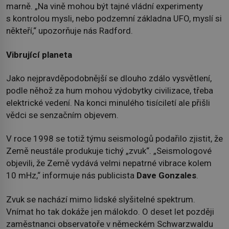
marně. „Na vině mohou být tajné vládní experimenty
s kontrolou mysli, nebo podzemní základna UFO, myslí si
někteří,“ upozorňuje nás Radford.
Vibrující planeta
Jako nejpravděpodobnější se dlouho zdálo vysvětlení,
podle něhož za hum mohou výdobytky civilizace, třeba
elektrické vedení. Na konci minulého tisíciletí ale přišli
vědci se senzačním objevem.
V roce 1998 se totiž týmu seismologů podařilo zjistit, že
Země neustále produkuje tichý „zvuk“. „Seismologové
objevili, že Země vydává velmi nepatrné vibrace kolem
10 mHz,“ informuje nás publicista
Dave Gonzales
.
Zvuk se nachází mimo lidské slyšitelné spektrum.
Vnímat ho tak dokáže jen málokdo. O deset let později
zaměstnanci observatoře v německém Schwarzwaldu