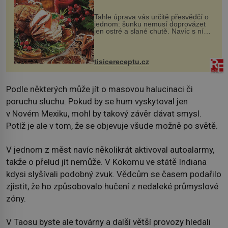
Tahle úprava vás určitě přesvědčí o
jednom: šunku nemusí doprovázet
jen ostré a slané chutě. Navíc s ní
nakrmíte poměrně hodně hladových
krků. Ingredience sádlo 3 kg šunky
vcelku 3 stroužky česneku hl...
tisicereceptu.cz
Podle některých může jít o masovou halucinaci či
poruchu sluchu. Pokud by se hum vyskytoval jen
v Novém Mexiku, mohl by takový závěr dávat smysl.
Potíž je ale v tom, že se objevuje všude možně po světě.
V jednom z měst navíc několikrát aktivoval autoalarmy,
takže o přelud jít nemůže. V Kokomu ve státě Indiana
kdysi slyšívali podobný zvuk. Vědcům se časem podařilo
zjistit, že ho způsobovalo hučení z nedaleké průmyslové
zóny.
V Taosu byste ale továrny a další větší provozy hledali