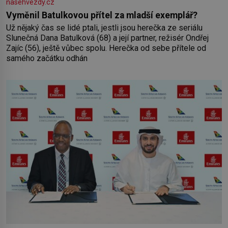
nasehvezdy.cz
Vyměnil Batulkovou přítel za mladší exemplář?
Už nějaký čas se lidé ptali, jestli jsou herečka ze seriálu
Slunečná Dana Batulková (68) a její partner, režisér Ondřej
Zajíc (56), ještě vůbec spolu. Herečka od sebe přítele od
samého začátku odhán