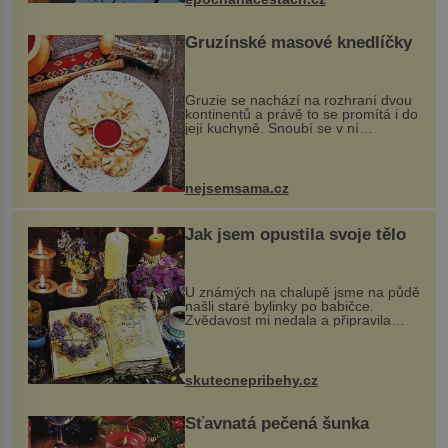
Gruzínské masové knedlíčky
Gruzie se nachází na rozhraní dvou
kontinentů a právě to se promítá i do
její kuchyně. Snoubí se v ní
evropské a asijské chutě a díky tomu
vznikají rozmanité a chuťově bohaté
pokrmy, které rozhodně st...
nejsemsama.cz
Jak jsem opustila svoje tělo
U známých na chalupě jsme na půdě
našli staré bylinky po babičce.
Zvědavost mi nedala a připravila
jsem si z nich lektvar… Zimní pobyt
na chalupě se pro mě vlastní vinou
změnil v děsivý zážitek, na kt...
skutecnepribehy.cz
Šťavnatá pečená šunka