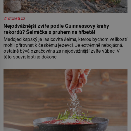
21stoleti.cz
Nejodvážnější zvíře podle Guinnessovy knihy
rekordů? Šelmička s pruhem na hřbetě!
Medojed kapský je lasicovitá šelma, kterou bychom velikostí
mohli přirovnat k českému jezevci. Je extrémně nebojácná,
ostatně bývá označována za nejodvážnější zvíře vůbec. V
této souvislosti je dokonc