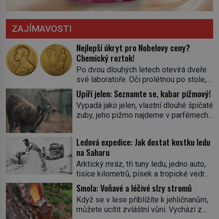
ZAJÍMAVOSTI
Nejlepší úkryt pro Nobelovy ceny?
Chemický roztok!
Po dvou dlouhých letech otevírá dveře
své laboratoře. Oči prolétnou po stole,
aby pak ulpěly na regálu, kde se nachází
Upíří jelen: Seznamte se, kabar pižmový!
všemožné látky. Hledá žluto-oranžovou
Vypadá jako jelen, vlastní dlouhé špičaté
tekutinu, jakmile ji zahlédne, nesmírně
zuby, jeho pižmo najdeme v parfémech
se mu uleví. Teď může svůj plán
celého světa a narazit na něj je velice
dokončit. Pod termínem aqua regia se
těžké. Tato charakteristika sedí na
skrývá směs s názvem lučavka
Ledová expedice: Jak dostat kostku ledu
jediného zástupce zvířecí říše – kabara
královská. Svůj přídomek nemá pro nic
na Saharu
pižmového. V Evropě ho jako první
za nic, […]
Arktický mráz, tři tuny ledu, jedno auto,
popíše švédský botanik Carl Linné
tisíce kilometrů, písek a tropické vedro.
(1707–1778), jenže v Asii o něm ví už
To je ve zkratce zdánlivě nesplnitelná
celá staletí. Zvíře připomíná jelena,
Smola: Voňavé a léčivé slzy stromů
výzva, která se promění v úžasné
v kohoutku dosahuje […]
Když se v lese přiblížíte k jehličnanům,
dobrodružství a důkaz, že nic není
můžete ucítit zvláštní vůni. Vychází z
nemožné. Vše začíná na podzim 1958