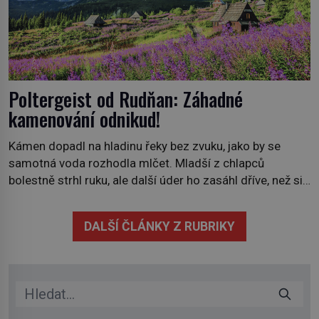
Poltergeist od Rudňan: Záhadné
kamenování odnikud!
Kámen dopadl na hladinu řeky bez zvuku, jako by se
samotná voda rozhodla mlčet. Mladší z chlapců
bolestně strhl ruku, ale další úder ho zasáhl dříve, než si
vůbec uvědomil pohyb: tiše, nelidsky přesně. „Odkud…?“
zachrčel starší student, ale v houštině na břehu nebyl
DALŠÍ ČLÁNKY Z RUBRIKY
nikdo, kdo by po nich mohl cokoliv házet. A když se […]