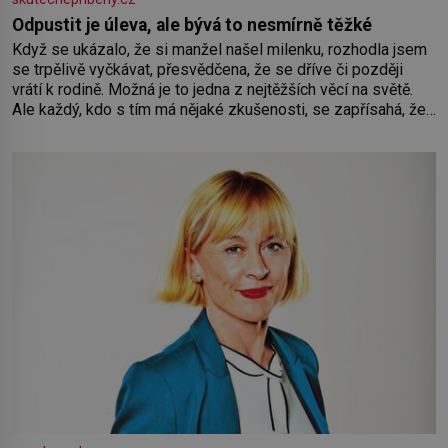
Odpustit je úleva, ale bývá to nesmírně těžké
Když se ukázalo, že si manžel našel milenku, rozhodla jsem
se trpělivě vyčkávat, přesvědčena, že se dříve či později
vrátí k rodině. Možná je to jedna z nejtěžších věcí na světě.
Ale každý, kdo s tím má nějaké zkušenosti, se zapřísahá, že
pokud odpustíte, znatelně se vám uleví. Když se ke mně
doneslo, že si manžel pořídil milenku,