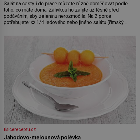
Salát na cesty i do práce můžete různě obměňovat podle
toho, co máte doma. Zálivkou ho zalijte až těsně před
podáváním, aby zeleninu nerozmočila. Na 2 porce
potřebujete: ✿ 1/4 ledového nebo jiného salátu (římský
salát, polníček…) ✿ 1 malá konzerva kukuřice ✿ ½ okurky ✿
2 rajčata Zálivka: ✿ 4 lžíce olivového oleje ✿ 1 lžíci citronové
šťávy ✿ ½ stroužku
tisicereceptu.cz
Jahodovo-melounová polévka