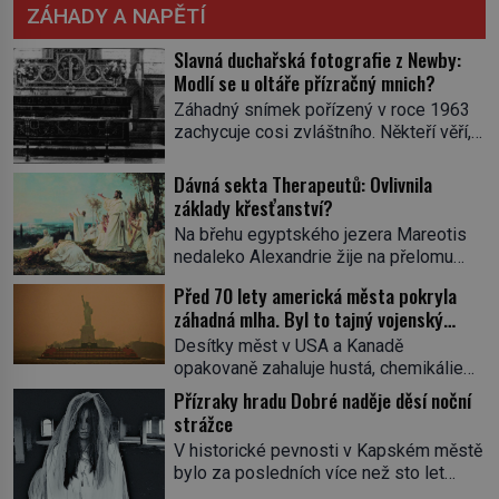
ZÁHADY A NAPĚTÍ
Slavná duchařská fotografie z Newby:
Modlí se u oltáře přízračný mnich?
Záhadný snímek pořízený v roce 1963
zachycuje cosi zvláštního. Někteří věří,
že poloprůhledná postava stojící u
oltáře je duch mnicha ze 16. století s
Dávná sekta Therapeutů: Ovlivnila
bílým závojem přes obličej, který
základy křesťanství?
pravděpodobně zakrývá lepru nebo jiné
Na břehu egyptského jezera Mareotis
znetvoření. Jiní jsou skeptičtí a považují
nedaleko Alexandrie žije na přelomu
vše za podvod. Jak vlastně vznikla
letopočtu uzavřená komunita mužů a
jedna z nejslavnějších duchařských
Před 70 lety americká města pokryla
žen. Každý obývá vlastní celu, kde se
fotek? Moderní vyšetřovatelé
záhadná mlha. Byl to tajný vojenský
věnuje modlitbě, meditaci a studiu textů,
paranormálních […]
experiment!
a někdy dlouhé dny nic nepozře. Pro
Desítky měst v USA a Kanadě
skupinu se ujme název Therapeuté, a
opakovaně zahaluje hustá, chemikáliemi
přestože zřejmě hluboce ovlivní
páchnoucí mlha…Na kůži tomu, kde se
Přízraky hradu Dobré naděje děsí noční
křesťanství, vůbec nic o nich nevíme…
do ní vydá, ulpívá zvláštní substance
strážce
Jediným svědkem existence […]
neznámého původu, stejná látka
V historické pevnosti v Kapském městě
pokrývá také silnice, auta či střechy
bylo za posledních více než sto let
domů a lidé hlásí různé zdravotní potíže
pozorováno hned několik záhadných