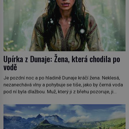
Upírka z Dunaje: Žena, která chodila po
vodě
Je pozdní noc a po hladině Dunaje kráčí žena. Neklesá,
nezanechává vlny a pohybuje se tiše, jako by černá voda
pod ní byla dlažbou. Muž, který ji z břehu pozoruje, ji
údajně poznává, jenže Ruža Vlajna má být v tu chvíli
mrtvá celé století. Vesnice Kisiljevo v severovýchodním
Srbsku má s upíry nevyřízené účty. […]