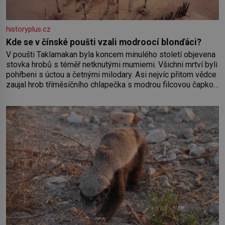
historyplus.cz
Kde se v čínské poušti vzali modroocí blonďáci?
V poušti Taklamakan byla koncem minulého století objevena
stovka hrobů s téměř netknutými mumiemi. Všichni mrtví byli
pohřbeni s úctou a četnými milodary. Asi nejvíc přitom vědce
zaujal hrob tříměsíčního chlapečka s modrou filcovou čapkou,
z níž se draly blonďaté vlásky. Fakt, že jsou těla dávných lidí
nesmírně dobře zachovalá, přičítají odborníci zdejším
klimatickým podmínkám. Sucho, prosolené písky a extrémně