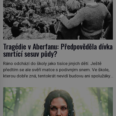
Tragédie v Aberfanu: Předpověděla dívka
smrtící sesuv půdy?
Ráno odchází do školy jako tisíce jiných dětí. Ještě
předtím se ale svěří matce s podivným snem. Ve škole,
kterou dobře zná, tentokrát nevidí budovu ani spolužáky.
Místo nich se před ní tyčí cosi temného. O několik hodin
později je mrtvá. Mohla devítiletá Zahlédla vlastní
osud? Dne 21. října 1966 se velšská vesnice Aberfan […]