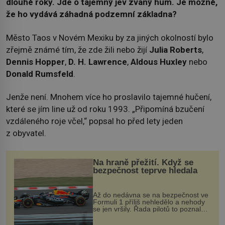
dlouhé roky. Jde o tajemný jev zvaný hum. Je možné,
že ho vydává záhadná podzemní základna?
Město Taos v Novém Mexiku by za jiných okolností bylo
zřejmě známé tím, že zde žili nebo žijí
Julia Roberts
,
Dennis Hopper
,
D. H. Lawrence
,
Aldous Huxley
nebo
Donald Rumsfeld
.
Jenže není. Mnohem více ho proslavilo tajemné hučení,
které se jím line už od roku 1993. „Připomíná bzučení
vzdáleného roje včel,“ popsal ho před lety jeden
z obyvatel.
Na hraně přežití. Když se
bezpečnost teprve hledala
Až do nedávna se na bezpečnost ve
Formuli 1 příliš nehledělo a nehody
se jen vršily. Řada pilotů to poznala
na vlastní kůži, často s trvalými
následky nebo bohužel i ztrátou