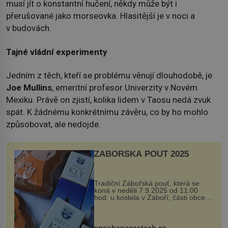
musí jít o konstantní hučení, někdy může být i
přerušované jako morseovka. Hlasitější je v noci a
v budovách.
Tajné vládní experimenty
Jedním z těch, kteří se problému věnují dlouhodobě, je
Joe Mullins
, emeritní profesor Univerzity v Novém
Mexiku. Právě on zjistí, kolika lidem v Taosu nedá zvuk
spát. K žádnému konkrétnímu závěru, co by ho mohlo
způsobovat, ale nedojde.
ZÁBOŘSKÁ POUŤ 2025
Tradiční Zábořská pouť, která se
koná v neděli 7.9.2025 od 11:00
hod. u kostela v Záboří, části obce
Kly u Mělníka. V programu naleznete
komentovanou prohlídku kostela,
dobovou hudbu, řemesla, atrakce...
epochanacestach.cz