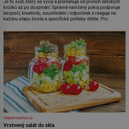
Je to svět, který se vyvíjí a proměňuje od prvních dětských
krůčků až po dospívání. Správně navržený pokoj podporuje
bezpečí, kreativitu, soustředění i odpočinek a reaguje na
každou etapu života a specifické potřeby dítěte. Pro
nejmenší je klíčová jednoduchost, měkkost a bezpečí, proto
by pokoj miminka měl působit především klidně a útulně.
Předškolní věk je
nejsemsama.cz
Vrstvený salát do skla