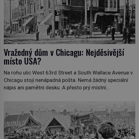
Vražedný dům v Chicagu: Nejděsivější
místo USA?
Na rohu ulic West 63rd Street a South Wallace Avenue v
Chicagu stojí nenápadná pošta. Nemá žádný speciální
nápis ani pamětní desku. A přesto prý místní
zaměstnanci neradi chodí do sklepa. Právě tady totiž
sídlil sériový vrah H. H. Holmes a také nejpropracovanější
past na lidi v dějinách americké kriminalistiky. Herman
Webster Mudgett (1861–1896) přijíždí […]