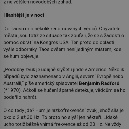
z největších novodobých záhad.
Hlasitější je v noci
Do Taosu míří několik renomovaných vědců. Obyvatelé
města jsou totiž ze situace tak zoufalí, že se s žádostí o
pomoc obrátí na Kongres USA. Ten proto do oblasti
vyšle odborníky. Taos ovšem není jediným místem, kde
se hum objevuje.
„Podobný zvuk je údajně slyšet i jinde v Americe. Několik
případů bylo zaznamenáno v Anglii, severní Evropě nebo
Austrálii,“ píše americký spisovatel
Benjamin Radford
(*1970). Ačkoli se hučení špatně detekuje, vědcům se ho
podařilo nahrát.
O co tedy jde? Hum je nízkofrekvenční zvuk, jehož síla je
okolo 2 až 30 Hz. To proto ho slyší jen někteří. Lidské
ucho totiž běžně vnímá frekvence až od 20 Hz. Ne vždy