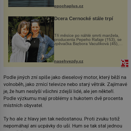
života. Dnes nepochopiteln...
epochaplus.cz
Dcera Černocké stále trpí
Tři měsíce po náhlé smrti manžela,
producenta Pepeho Rafaje (†53), se
zpěvačka Barbora Vaculíková (45),
dcera Petry Černocké (75), poprvé
ozvala veřejnosti. Na sociální síti
sdílela, že se snaží fung...
nasehvezdy.cz
Podle jiných zní spíše jako dieselový motor, který běží na
volnoběh, jako zrnící televize nebo starý větrák. Zajímavé
je, že hum neslyší všichni zdejší lidé, ale jen někteří.
Podle výzkumu mají problémy s hukotem dvě procenta
místních obyvatel.
Ty ho ale z hlavy jen tak nedostanou. Proti zvuku totiž
nepomáhají ani ucpávky do uší. Hum se tak stal jednou