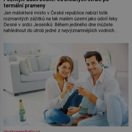
termální prameny
Jen málokteré místo v České republice nabízí tolik
rozmanitých zážitků na tak malém území jako údolí řeky
Desné v srdci Jeseníků. Během jediného dne můžete
nahlédnout do útrob jedné z nejvýznamnějších vodních
elektráren v Evropě, vydat se na horské hřebeny, projet se na
koloběžce a den zakončit poznáváním památek ve Velkých
Losinách nebo v termálním
skutecnepribehy.cz