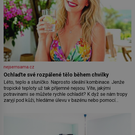
nejsemsama.cz
Ochlaďte své rozpálené tělo během chvilky
Léto, teplo a sluníčko. Naprosto ideální kombinace. Jenže
tropické teploty už tak příjemné nejsou. Víte, jakými
potravinami se můžete rychle ochladit? K dyž se nám tropy
zaryjí pod kůži, hledáme úlevu v bazénu nebo pomocí
klimatizace. Jenže ne vždycky můžeme být v jejich blízkosti.
Nemusíte však zoufat. Pokud budete mít promyšlený
jídelníček, žadné pařáky si na vás