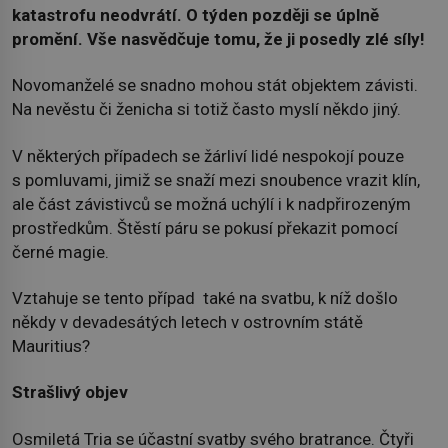
katastrofu neodvrátí. O týden později se úplně
promění. Vše nasvědčuje tomu, že ji posedly zlé síly!
Novomanželé se snadno mohou stát objektem závisti.
Na nevěstu či ženicha si totiž často myslí někdo jiný.
V některých případech se žárliví lidé nespokojí pouze
s pomluvami, jimiž se snaží mezi snoubence vrazit klín,
ale část závistivců se možná uchýlí i k nadpřirozeným
prostředkům. Štěstí páru se pokusí překazit pomocí
černé magie.
Vztahuje se tento případ také na svatbu, k níž došlo
někdy v devadesátých letech v ostrovním státě
Mauritius?
Strašlivý objev
Osmiletá Tria se účastní svatby svého bratrance. Čtyři