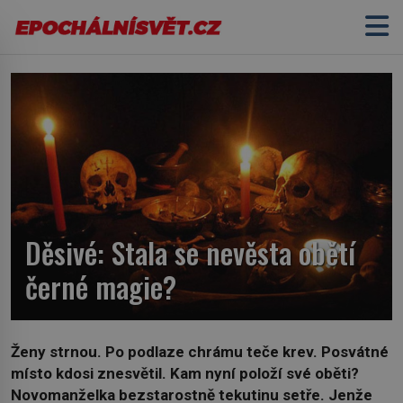
Děsivé: Stala se nevěsta obětí
černé magie?
Ženy strnou. Po podlaze chrámu teče krev. Posvátné
místo kdosi znesvětil. Kam nyní položí své oběti?
Novomanželka bezstarostně tekutinu setře. Jenže