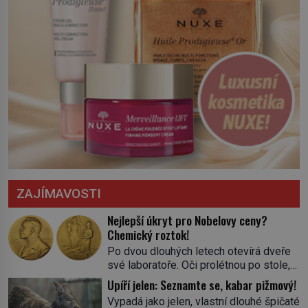
ZAJÍMAVOSTI
Nejlepší úkryt pro Nobelovy ceny?
Chemický roztok!
Po dvou dlouhých letech otevírá dveře
své laboratoře. Oči prolétnou po stole,
aby pak ulpěly na regálu, kde se nachází
Upíří jelen: Seznamte se, kabar pižmový!
všemožné látky. Hledá žluto-oranžovou
Vypadá jako jelen, vlastní dlouhé špičaté
tekutinu, jakmile ji zahlédne, nesmírně