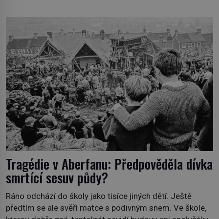
zaměstnanci neradi chodí do sklepa. Právě tady totiž
sídlil sériový vrah H. H. Holmes a také nejpropracovanější
past na lidi v dějinách americké kriminalistiky. Herman
Webster Mudgett (1861–1896) přijíždí […]
Tragédie v Aberfanu: Předpověděla dívka
smrtící sesuv půdy?
Ráno odchází do školy jako tisíce jiných dětí. Ještě
předtím se ale svěří matce s podivným snem. Ve škole,