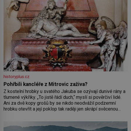
historyplus.cz
Pohřbili kancléře z Mitrovic zaživa?
Z kostelní hrobky u svatého Jakuba se ozývají dunivé rány a
tlumené výkřiky. „To jistě řádí duch,“ myslí si pověrčiví lidé.
Ani za dvě kopy grošů by se nikdo neodvážil podzemní
hrobku otevřít a její poklop tak raději jen skrápí svěcenou
vodou. Za několik dní divné burácení skutečně ustane. Když o
mnoho let později hrobku