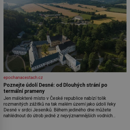
epochanacestach.cz
Poznejte údolí Desné: od Dlouhých strání po
termální prameny
Jen málokteré místo v České republice nabízí tolik
rozmanitých zážitků na tak malém území jako údolí řeky
Desné v srdci Jeseníků. Během jediného dne můžete
nahlédnout do útrob jedné z nejvýznamnějších vodních
elektráren v Evropě, vydat se na horské hřebeny, projet se na
koloběžce a den zakončit poznáváním památek ve Velkých