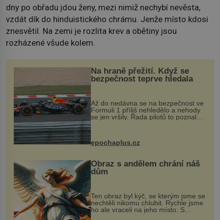
dny po obřadu jdou ženy, mezi nimiž nechybí nevěsta,
vzdát dík do hinduistického chrámu. Jenže místo kdosi
znesvětil. Na zemi je rozlita krev a obětiny jsou
rozházené všude kolem.
Na hraně přežití. Když se
bezpečnost teprve hledala
Až do nedávna se na bezpečnost ve
Formuli 1 příliš nehledělo a nehody
se jen vršily. Řada pilotů to poznala
na vlastní kůži, často s trvalými
následky nebo bohužel i ztrátou
života. Dnes nepochopiteln...
epochaplus.cz
Obraz s andělem chrání náš
dům
Ten obraz byl kýč, se kterým jsme se
nechtěli nikomu chlubit. Rychle jsme
ho ale vraceli na jeho místo. S
manželem Vaškem jsme si pořídili