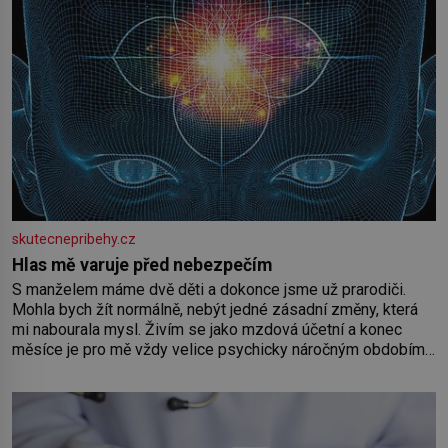
skutecnepribehy.cz
Hlas mě varuje před nebezpečím
S manželem máme dvě děti a dokonce jsme už prarodiči.
Mohla bych žít normálně, nebýt jedné zásadní změny, která
mi nabourala mysl. Živím se jako mzdová účetní a konec
měsíce je pro mě vždy velice psychicky náročným obdobím.
Od té chvíle, co máme vnoučata, mi dcera čím dál častěji volá
o pomoc, co se hlídání týče. Dalo by se