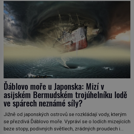
Ďáblovo moře u Japonska: Mizí v
asijském Bermudském trojúhelníku lodě
ve spárech neznámé síly?
Jižně od japonských ostrovů se rozkládají vody, kterým
se přezdívá Ďáblovo moře. Vypráví se o lodích mizejících
beze stopy, podivných světlech, zrádných proudech i