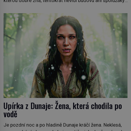
kterou dobře zná, tentokrát nevidí budovu ani spolužáky.
Místo nich se před ní tyčí cosi temného. O několik hodin
později je mrtvá. Mohla devítiletá Zahlédla vlastní
osud? Dne 21. října 1966 se velšská vesnice Aberfan […]
Upírka z Dunaje: Žena, která chodila po
vodě
Je pozdní noc a po hladině Dunaje kráčí žena. Neklesá,