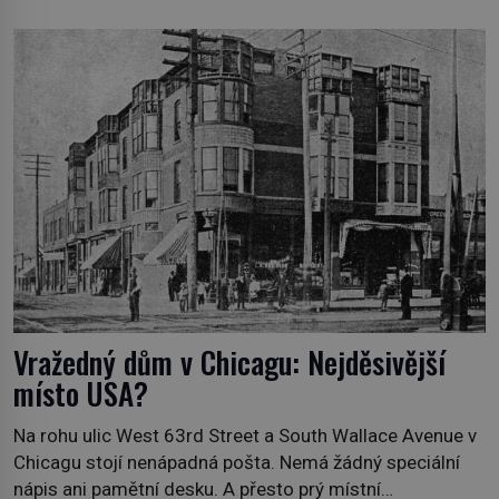
mořských dracích, kteří měli tyto končiny střežit už v
dávných legendách. Je tichomořský Dračí trojúhelník
skutečně prokletým místem, nebo se zde jen
nebezpečná příroda proměnila v jednu z
nejpůsobivějších námořních záhad? […]
Vražedný dům v Chicagu: Nejděsivější
místo USA?
Na rohu ulic West 63rd Street a South Wallace Avenue v
Chicagu stojí nenápadná pošta. Nemá žádný speciální
nápis ani pamětní desku. A přesto prý místní