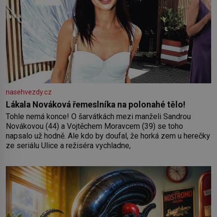
nasehvezdy.cz
Lákala Nováková řemeslníka na polonahé tělo!
Tohle nemá konce! O šarvátkách mezi manželi Sandrou
Novákovou (44) a Vojtěchem Moravcem (39) se toho
napsalo už hodně. Ale kdo by doufal, že horká zem u herečky
ze seriálu Ulice a režiséra vychladne,