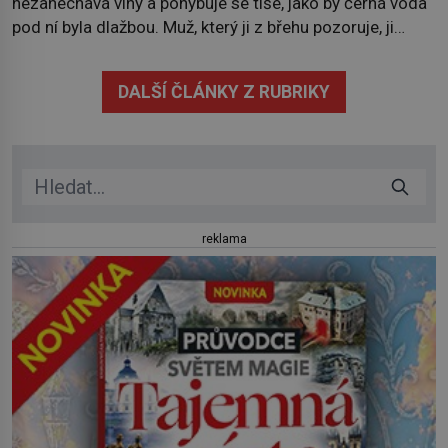
nezanechává vlny a pohybuje se tiše, jako by černá voda
pod ní byla dlažbou. Muž, který ji z břehu pozoruje, ji
údajně poznává, jenže Ruža Vlajna má být v tu chvíli
mrtvá celé století. Vesnice Kisiljevo v severovýchodním
DALŠÍ ČLÁNKY Z RUBRIKY
Srbsku má s upíry nevyřízené účty. […]
reklama