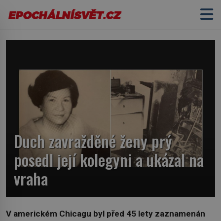
Duch zavražděné ženy prý
posedl její kolegyni a ukázal na
vraha
V americkém Chicagu byl před 45 lety zaznamenán