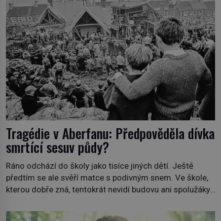
Webster Mudgett (1861–1896) přijíždí […]
Tragédie v Aberfanu: Předpověděla dívka
smrtící sesuv půdy?
Ráno odchází do školy jako tisíce jiných dětí. Ještě
předtím se ale svěří matce s podivným snem. Ve škole,
kterou dobře zná, tentokrát nevidí budovu ani spolužáky.
Místo nich se před ní tyčí cosi temného. O několik hodin
později je mrtvá. Mohla devítiletá Zahlédla vlastní