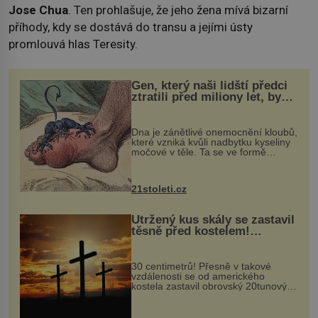
Jose Chua
. Ten prohlašuje, že jeho žena mívá bizarní
příhody, kdy se dostává do transu a jejími ústy
promlouvá hlas Teresity.
Gen, který naši lidští předci
ztratili před miliony let, by
mohl pomoci s léčbou
„nemoci králů“
Dna je zánětlivé onemocnění kloubů,
které vzniká kvůli nadbytku kyseliny
močové v těle. Ta se ve formě
krystalků ukládá v blízkosti kloubů,
nejčastěji přitom postihuje palce na
nohou, a způsobuje bole...
21stoleti.cz
Utržený kus skály se zastavil
těsně před kostelem!
Ochránila ho boží síla?
30 centimetrů! Přesně v takové
vzdálenosti se od amerického
kostela zastavil obrovský 20tunový
balvan, který se v květnu 2014
nečekaně odtrhl od nedaleké skály
při její demolici. Podle místních stojí