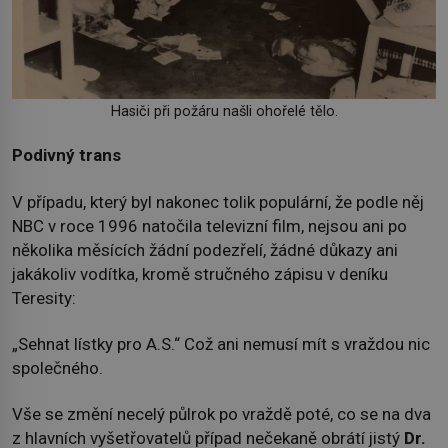
Hasiči při požáru našli ohořelé tělo.
Podivný trans
V případu, který byl nakonec tolik populární, že podle něj
NBC v roce 1996 natočila televizní film, nejsou ani po
několika měsících žádní podezřelí, žádné důkazy ani
jakákoliv vodítka, kromě stručného zápisu v deníku
Teresity:
„Sehnat lístky pro A.S.“ Což ani nemusí mít s vraždou nic
společného.
Vše se změní necelý půlrok po vraždě poté, co se na dva
z hlavních vyšetřovatelů případ nečekaně obrátí jistý
Dr.