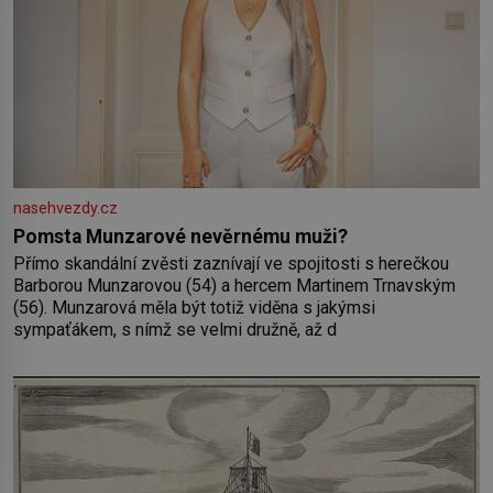
nasehvezdy.cz
Pomsta Munzarové nevěrnému muži?
Přímo skandální zvěsti zaznívají ve spojitosti s herečkou
Barborou Munzarovou (54) a hercem Martinem Trnavským
(56). Munzarová měla být totiž viděna s jakýmsi
sympaťákem, s nímž se velmi družně, až d