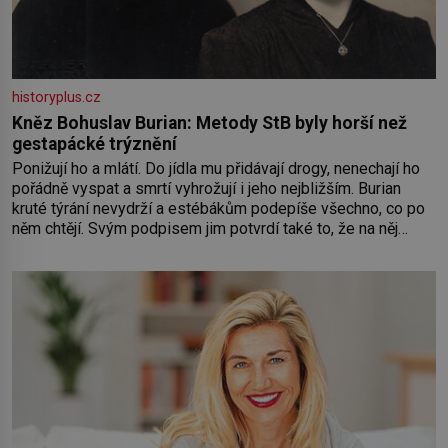
historyplus.cz
Kněz Bohuslav Burian: Metody StB byly horší než
gestapácké trýznění
Ponižují ho a mlátí. Do jídla mu přidávají drogy, nenechají ho
pořádně vyspat a smrtí vyhrožují i jeho nejbližším. Burian
kruté týrání nevydrží a estébákům podepíše všechno, co po
něm chtějí. Svým podpisem jim potvrdí také to, že na něj
během výslechů nikdo nevyvíjel fyzický ani psychický nátlak.
Syn brněnského řezníka chce být knězem a