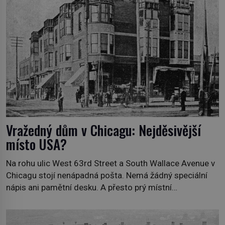
nebezpečná příroda proměnila v jednu z
nejpůsobivějších námořních záhad? […]
Vražedný dům v Chicagu: Nejděsivější
místo USA?
Na rohu ulic West 63rd Street a South Wallace Avenue v
Chicagu stojí nenápadná pošta. Nemá žádný speciální
nápis ani pamětní desku. A přesto prý místní
zaměstnanci neradi chodí do sklepa. Právě tady totiž
sídlil sériový vrah H. H. Holmes a také nejpropracovanější
past na lidi v dějinách americké kriminalistiky. Herman