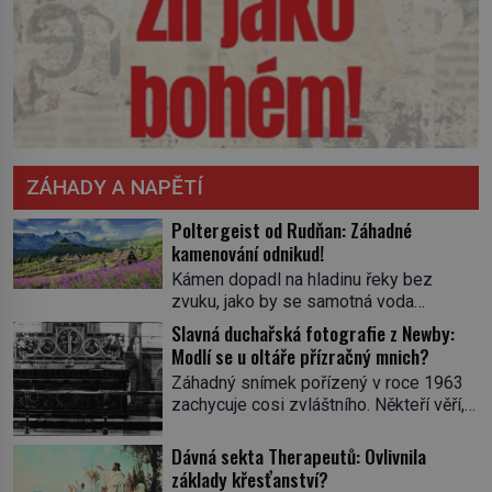
ZÁHADY A NAPĚTÍ
Poltergeist od Rudňan: Záhadné
kamenování odnikud!
Kámen dopadl na hladinu řeky bez
zvuku, jako by se samotná voda
rozhodla mlčet. Mladší z chlapců
Slavná duchařská fotografie z Newby:
bolestně strhl ruku, ale další úder ho
Modlí se u oltáře přízračný mnich?
zasáhl dříve, než si vůbec uvědomil
Záhadný snímek pořízený v roce 1963
pohyb: tiše, nelidsky přesně. „Odkud…?“
zachycuje cosi zvláštního. Někteří věří,
zachrčel starší student, ale v houštině
že poloprůhledná postava stojící u
na břehu nebyl nikdo, kdo by po nich
oltáře je duch mnicha ze 16. století s
Dávná sekta Therapeutů: Ovlivnila
mohl cokoliv házet. A když se […]
bílým závojem přes obličej, který
základy křesťanství?