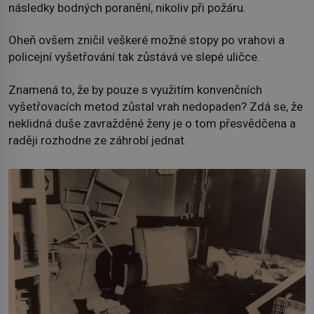
následky bodných poranění, nikoliv při požáru.
Oheň ovšem zničil veškeré možné stopy po vrahovi a
policejní vyšetřování tak zůstává ve slepé uličce.
Znamená to, že by pouze s využitím konvenčních
vyšetřovacích metod zůstal vrah nedopaden? Zdá se, že
neklidná duše zavražděné ženy je o tom přesvědčena a
raději rozhodne ze záhrobí jednat.