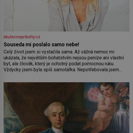
skutecnepribehy.cz
Souseda mi poslalo samo nebe!
Celý život jsem si vystačila sama. Až vážná nemoc mi
ukázala, že největším bohatstvím nejsou peníze ani vlastní
byt, ale člověk, který je ochotný podat pomocnou ruku.
Vždycky jsem byla spíš samotářka. Nepotřebovala jsem
kolem sebe partu kamarádek ani partnera. Stačily mi knihy,
práce a hlavně klid. Hned po studiích jsem odešla z rodného
města,