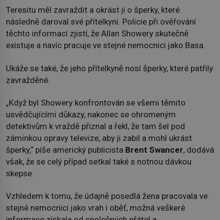
Teresitu měl zavraždit a okrást ji o šperky, které
následně daroval své přítelkyni. Policie při ověřování
těchto informací zjistí, že Allan Showery skutečně
existuje a navíc pracuje ve stejné nemocnici jako Basa.
Ukáže se také, že jeho přítelkyně nosí šperky, které patřily
zavražděné.
„Když byl Showery konfrontován se všemi těmito
usvědčujícími důkazy, nakonec se ohromeným
detektivům k vraždě přiznal a řekl, že tam šel pod
záminkou opravy televize, aby ji zabil a mohl ukrást
šperky,“ píše americký publicista
Brent Swancer
, dodává
však, že se celý případ setkal také s notnou dávkou
skepse.
Vzhledem k tomu, že údajně posedlá žena pracovala ve
stejné nemocnici jako vrah i oběť, možná veškeré
informace získala od společných přátel a