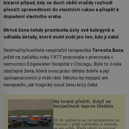
bizarní případ, kdy se duch oběti vraždy rozhodl
převzít spravedlnost do vlastních rukou a přispět k
dopadení vlastního vraha.
Mrtvá žena tehdy promluvila ústy své kolegyně a
odhalila detaily, které mohl znát jen ten, kdo ji zabil.
Sedmačtyřicetiletá respirační terapeutka
Teresita Basa
ještě na začátku roku 1977 pracovala v pracovala v
nemocnici Edgewater Hospital v Chicagu. Byla to zcela
obyčejná žena, která svou práci dělala dobře a její
spolupracovníci ji měli rádi. Nikoho by nejspíš ani
nenapadlo, jak tragický osud ženu brzy čeká.
Na hraně přežití. Když se
bezpečnost teprve hledala
Až do nedávna se na bezpečnost ve
Formuli 1 příliš nehledělo a nehody
se jen vršily. Řada pilotů to poznala