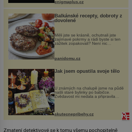
enigmaplus.cz
...
Balkánské recepty, dobroty z
dovolené
Měli jste se krásně, ochutnali jste
zajímavé pokrmy a rádi byste si ten
zážitek zopakovali? Není nic
snazšího. Pljeskavica (10 porcí)
Možná jste ji ochutnali na dovolené v
bývalé Jugoslávii, lze ji vi...
panidomu.cz
Jak jsem opustila svoje tělo
U známých na chalupě jsme na půdě
našli staré bylinky po babičce.
Zvědavost mi nedala a připravila
jsem si z nich lektvar… Zimní pobyt
na chalupě se pro mě vlastní vinou
změnil v děsivý zážitek, na kt...
skutecnepribehy.cz
Zmatení detektivové se k tomu všemu pochopitelně