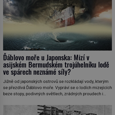
Ďáblovo moře u Japonska: Mizí v
asijském Bermudském trojúhelníku lodě
ve spárech neznámé síly?
Jižně od japonských ostrovů se rozkládají vody, kterým
se přezdívá Ďáblovo moře. Vypráví se o lodích mizejících
beze stopy, podivných světlech, zrádných proudech i
mořských dracích, kteří měli tyto končiny střežit už v
dávných legendách. Je tichomořský Dračí trojúhelník
skutečně prokletým místem, nebo se zde jen