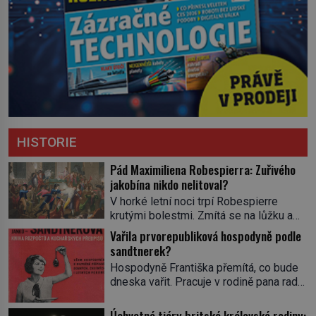
HISTORIE
Pád Maximiliena Robespierra: Zuřivého
jakobína nikdo nelitoval?
V horké letní noci trpí Robespierre
krutými bolestmi. Zmítá se na lůžku a
hlavou mu víří kolotoč myšlenek. Když
Vařila prvorepubliková hospodyně podle
se probere z mdlob, vzpomene si na
sandtnerek?
jednu z pařížských jasnovidek, kterou
Hospodyně Františka přemítá, co bude
před lety navštívil. Prorokovala mu
dneska vařit. Pracuje v rodině pana rady
tragický osud. Tehdy se jí vysmál.
a ten má mlsný jazýček. Zalistuje proto
„Robespierre to dotáhne hodně daleko,“
rychle v jedné ze „sandtnerek“.
Úchvatné tiáry britské královské rodiny:
prohlásil o něm jiný významný