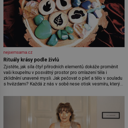
nejsemsama.cz
Rituály krásy podle živlů
Zjistěte, jak síla čtyř přírodních elementů dokáže proměnit
vaši koupelnu v posvátný prostor pro omlazení těla i
zklidnění unavené mysli. Jak pečovat o pleť a tělo v souladu
s hvězdami? Každá z nás v sobě nese otisk vesmíru, který
se projevuje nejen v naší povaze, ale i v potřebách naší
pokožky. Ohnivá znamení Ženy narozené ve znamení Berana,
Lva a Střelce v sobě nesou žár, odvahu a neutuchající elán.
Vaše