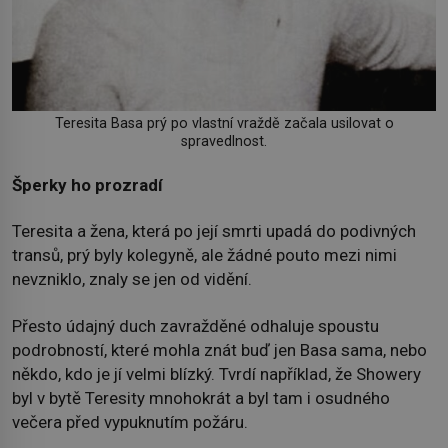
Teresita Basa prý po vlastní vraždě začala usilovat o
spravedlnost.
Šperky ho prozradí
Teresita a žena, která po její smrti upadá do podivných
transů, prý byly kolegyně, ale žádné pouto mezi nimi
nevzniklo, znaly se jen od vidění.
Přesto údajný duch zavražděné odhaluje spoustu
podrobností, které mohla znát buď jen Basa sama, nebo
někdo, kdo je jí velmi blízký. Tvrdí například, že Showery
byl v bytě Teresity mnohokrát a byl tam i osudného
večera před vypuknutím požáru.