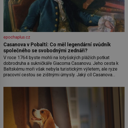
epochaplus.cz
Casanova v Pobaltí: Co měl legendární svůdník
společného se svobodnými zednáři?
V roce 1764 byste mohli na lotyšských plážích potkat
dobrodruha a sukničkáře Giacoma Casanovu. Jeho cesta k
Baltskému moři však nebyla turistickým výletem, ale ryze
pracovní cestou se zištnými úmysly. Jaký cíl Casanova
sledoval, když se například procházel uličkami lotyšské
Rigy? Casanova v Pobaltí kontaktoval tamní zednářské lóže.
Nebyl v této oblasti žádným nováčkem, protože do
zednářské