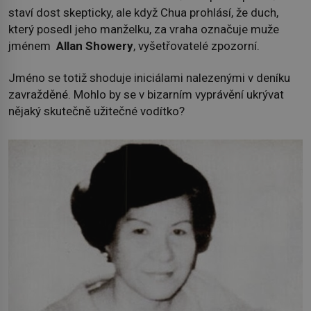
staví dost skepticky, ale když Chua prohlásí, že duch,
který posedl jeho manželku, za vraha označuje muže
jménem
Allan Showery
, vyšetřovatelé zpozorní.
Jméno se totiž shoduje iniciálami nalezenými v deníku
zavražděné. Mohlo by se v bizarním vyprávění ukrývat
nějaký skutečně užitečné vodítko?