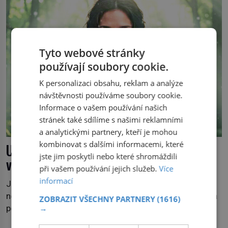
osud? Dne 21. října 1966 se velšská vesnice Aberfan […]
Tyto webové stránky
používají soubory cookie.
K personalizaci obsahu, reklam a analýze
návštěvnosti používáme soubory cookie.
Informace o vašem používání našich
stránek také sdílíme s našimi reklamními
a analytickými partnery, kteří je mohou
kombinovat s dalšími informacemi, které
Upírka z Dunaje: Žena, která chodila po
jste jim poskytli nebo které shromáždili
vodě
při vašem používání jejich služeb.
Více
informací
Je pozdní noc a po hladině Dunaje kráčí žena. Neklesá,
nezanechává vlny a pohybuje se tiše, jako by černá voda
ZOBRAZIT VŠECHNY PARTNERY
(1616)
→
pod ní byla dlažbou. Muž, který ji z břehu pozoruje, ji
údajně poznává, jenže Ruža Vlajna má být v tu chvíli