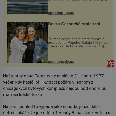
na vlastní kůži, často s trvalými
následky nebo bohužel i ztrátou
života. Dnes nepochopiteln...
epochaplus.cz
Dcera Černocké stále trpí
Tři měsíce po náhlé smrti manžela,
producenta Pepeho Rafaje (†53), se
zpěvačka Barbora Vaculíková (45),
dcera Petry Černocké (75), poprvé
ozvala veřejnosti. Na sociální síti
sdílela, že se snaží fung...
nasehvezdy.cz
Nešťastný osud Teresity se naplňuje 21. února 1977
večer, kdy hasiči při likvidaci požáru v jednom z
chicagských bytových komplexů najdou pod ohořelou
matrací lidské torzo.
Na první pohled to vypadá jako nehoda, jenže další
šetření ukáže, že jde o tělo Teresity Basa a že zemřela na