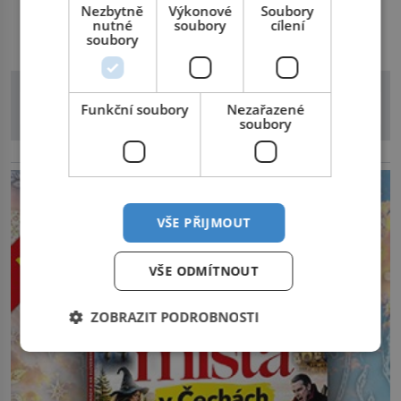
mrtvá celé století. Vesnice Kisiljevo v severovýchodním
Nezbytně
Výkonové
Soubory
DALŠÍ ČLÁNKY Z RUBRIKY
nutné
soubory
cílení
Srbsku má s upíry nevyřízené účty. […]
soubory
Funkční soubory
Nezařazené
soubory
reklama
VŠE PŘIJMOUT
VŠE ODMÍTNOUT
ZOBRAZIT PODROBNOSTI