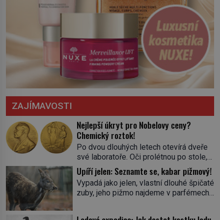
ZAJÍMAVOSTI
Nejlepší úkryt pro Nobelovy ceny?
Chemický roztok!
Po dvou dlouhých letech otevírá dveře
své laboratoře. Oči prolétnou po stole,
aby pak ulpěly na regálu, kde se nachází
Upíří jelen: Seznamte se, kabar pižmový!
všemožné látky. Hledá žluto-oranžovou
Vypadá jako jelen, vlastní dlouhé špičaté
tekutinu, jakmile ji zahlédne, nesmírně
zuby, jeho pižmo najdeme v parfémech
se mu uleví. Teď může svůj plán
celého světa a narazit na něj je velice
dokončit. Pod termínem aqua regia se
těžké. Tato charakteristika sedí na
skrývá směs s názvem lučavka
Ledová expedice: Jak dostat kostku ledu