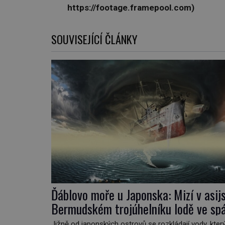
https://footage.framepool.com)
SOUVISEJÍCÍ ČLÁNKY
Ďáblovo moře u Japonska: Mizí v asi
Bermudském trojúhelníku lodě ve sp
neznámé síly?
Jižně od japonských ostrovů se rozkládají vody, kte