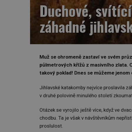
Duchové, svítíc
záhadné jihlavs
Muž se ohromeně zastaví ve svém průzk
půlmetrových křížů z masivního zlata. 
takový poklad! Dnes se můžeme jenom 
Jihlavské katakomby nejvíce proslavila záh
v druhé polovině minulého století zkouma
Otázek se vyrojilo ještě více, když ve dvac
chodbu. Ta je však v návštěvníkům nepříst
proslulost.