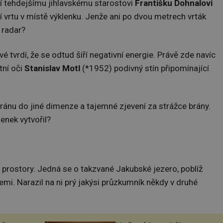
ělí tehdejšímu jihlavskému starostovi
Františku Dohnalovi
 vrtu v místě výklenku. Jenže ani po dvou metrech vrták
 radar?
vé tvrdí, že se odtud šíří negativní energie. Právě zde navíc
tní oči
Stanislav Motl
(*1952) podivný stín připomínající
ránu do jiné dimenze a tajemné zjevení za strážce brány.
enek vytvořil?
 prostory. Jedná se o takzvané Jakubské jezero, poblíž
emi. Narazil na ni prý jakýsi průzkumník někdy v druhé