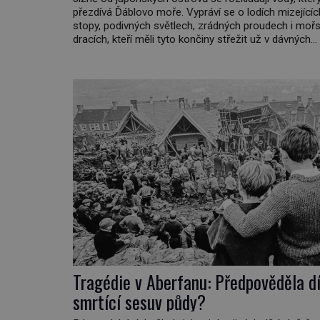
přezdívá Ďáblovo moře. Vypráví se o lodích mizející
stopy, podivných světlech, zrádných proudech i moř
dracích, kteří měli tyto končiny střežit už v dávných
legendách. Je tichomořský Dračí trojúhelník skutečn
prokletým místem, nebo se zde jen nebezpečná přír
proměnila v jednu z nejpůsobivějších námořních záha
Tragédie v Aberfanu: Předpověděla d
smrtící sesuv půdy?