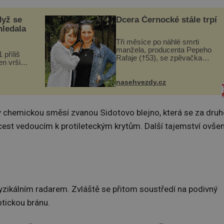
dyž se
Dcera Černocké stále trpí
hledala
Tři měsíce po náhlé smrti
manžela, producenta Pepeho
 příliš
Rafaje (†53), se zpěvačka
n vršily.
Barbora Vaculíková (45), dcera
a vlastní
Petry Černocké (75), poprvé
následky
ozvala veřejnosti. Na sociální
nasehvezdy.cz
ivota.
síti sdílela, že se snaží fung...
ny chemickou směsí zvanou Sidotovo blejno, která se za druh
 cest vedoucím k protileteckým krytům. Další tajemství ovš
fyzikálním radarem. Zvláště se přitom soustředí na podivný
otickou bránu.