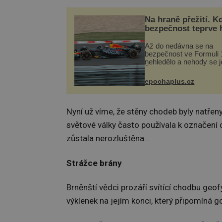
Na hraně přežití. K
bezpečnost teprve 
Až do nedávna se na
bezpečnost ve Formuli 1
nehledělo a nehody se je
Řada pilotů to poznala n
kůži, často s trvalými 
epochaplus.cz
nebo bohužel i ztrátou ž
Dnes nepochopiteln...
Nyní už víme, že stěny chodeb byly natře
světové války často používala k označení
zůstala nerozluštěna…
Strážce brány
Brněnští vědci prozáří svítící chodbu geo
výklenek na jejím konci, který připomíná g