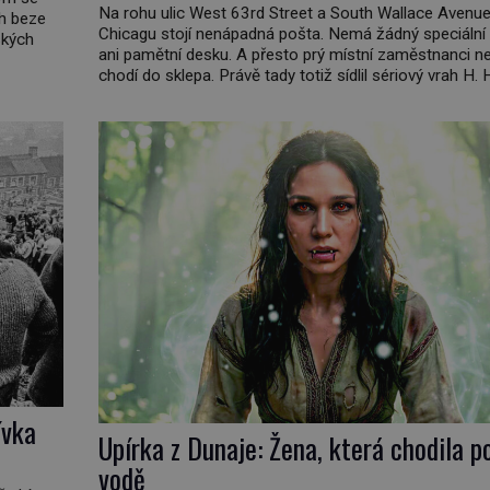
Na rohu ulic West 63rd Street a South Wallace Avenue
ch beze
Chicagu stojí nenápadná pošta. Nemá žádný speciální
ských
ani pamětní desku. A přesto prý místní zaměstnanci ne
chodí do sklepa. Právě tady totiž sídlil sériový vrah H. 
ě
Holmes a také nejpropracovanější past na lidi v dějiná
oda
americké kriminalistiky. Herman Webster Mudgett (1
d? […]
1896) přijíždí […]
ívka
Upírka z Dunaje: Žena, která chodila p
vodě