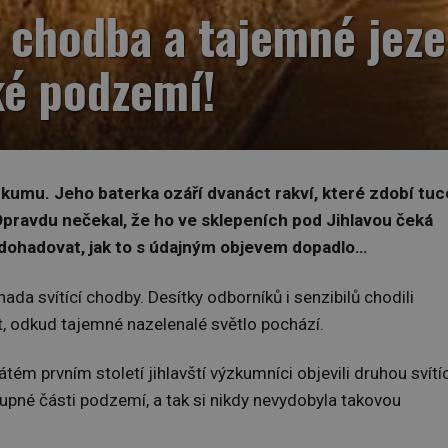
í chodba a tajemné jeze
ké podzemí!
umu. Jeho baterka ozáří dvanáct rakví, které zdobí tuc
Opravdu nečekal, že ho ve sklepeních pod Jihlavou čeká
dohadovat, jak to s údajným objevem dopadlo…
ada svítící chodby. Desítky odborníků i senzibilů chodili
t, odkud tajemné nazelenalé světlo pochází.
átém prvním století jihlavští výzkumníci objevili druhou svítíc
upné části podzemí, a tak si nikdy nevydobyla takovou