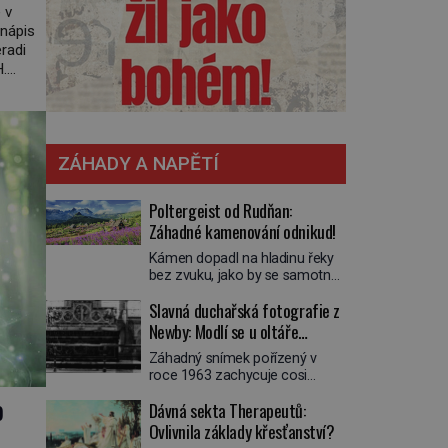
 v
 nápis
radi
H.
ch
861–
ZÁHADY A NAPĚTÍ
Poltergeist od Rudňan:
Záhadné kamenování odnikud!
Kámen dopadl na hladinu řeky
bez zvuku, jako by se samotná
voda rozhodla mlčet. Mladší z
Slavná duchařská fotografie z
chlapců bolestně strhl ruku, ale
další úder ho zasáhl dříve, než si
Newby: Modlí se u oltáře
vůbec uvědomil pohyb: tiše,
přízračný mnich?
Záhadný snímek pořízený v
nelidsky přesně. „Odkud…?“
roce 1963 zachycuje cosi
zachrčel starší student, ale v
zvláštního. Někteří věří, že
houštině na břehu nebyl nikdo,
o
Dávná sekta Therapeutů:
poloprůhledná postava stojící u
kdo by po nich mohl cokoliv
oltáře je duch mnicha ze 16.
Ovlivnila základy křesťanství?
házet. A když se […]
století s bílým závojem přes