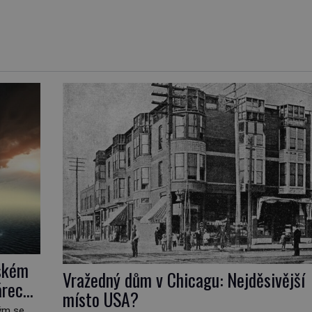
jském
Vražedný dům v Chicagu: Nejděsivější
árech
místo USA?
rým se