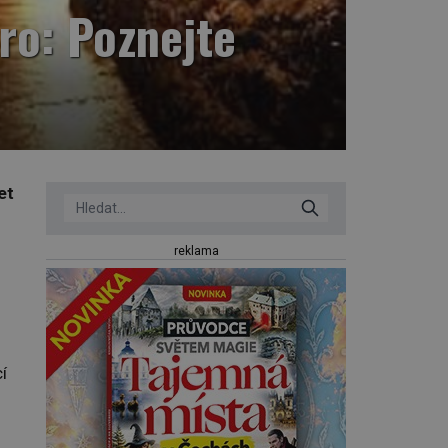
ro: Poznejte
et
reklama
í