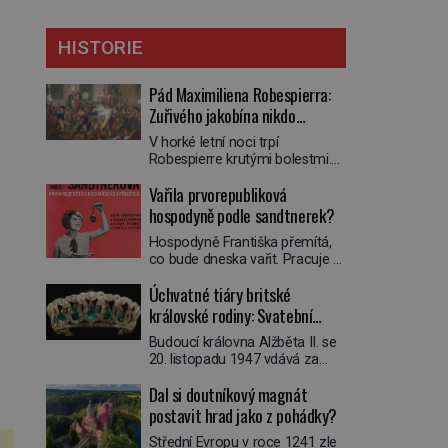
HISTORIE
Pád Maximiliena Robespierra:
Zuřivého jakobína nikdo
nelitoval?
V horké letní noci trpí
Robespierre krutými bolestmi.
Zmítá se na lůžku a hlavou mu
Vařila prvorepubliková
víří kolotoč myšlenek. Když se
probere z mdlob, vzpomene si
hospodyně podle sandtnerek?
na jednu z pařížských
Hospodyně Františka přemítá,
jasnovidek, kterou před lety
co bude dneska vařit. Pracuje v
navštívil. Prorokovala mu
rodině pana rady a ten má
tragický osud. Tehdy se jí
Úchvatné tiáry britské
mlsný jazýček. Zalistuje proto
vysmál. „Robespierre to
rychle v jedné ze „sandtnerek“.
královské rodiny: Svatební
dotáhne hodně daleko,“
„Zaplaťpánbůh, že už
prohlásil o něm jiný významný
klenot Alžbětě II. praskl
Budoucí královna Alžběta II. se
nemusíme chodit s lístky,“
francouzský revolucionář,
20. listopadu 1947 vdává za
povzdechne si směrem ke
Honoré de Mirabeau […]
svého vyvoleného Filipa
služce, kterou má v kuchyni k
Dal si doutníkový magnát
Mountbattena. Aby měla na
ruce. Ještě v prvních letech
obřad ve Westminsteru podle
postavit hrad jako z pohádky?
nové republiky fungoval kvůli
tradice „něco vypůjčeného“, její
nedostatku zboží přídělový
Střední Evropu v roce 1241 zle
matka jí věnuje jedinečný šperk
systém. […]