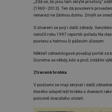
„Zdá se, že jsou tam skryté prostory,“ sd
(1960–2013). Ten dá povolení k provedení
nenarazí na žádnou dutinu. Zmýlil se snad
S útvarem se pojí i další záhady. Senzibilo
natočil roku 1997 reportér pořadu Na vlas
postavu s helmou či pážecím účesem.
Někteří záhadologové považují portál za b
Dozvíme se někdy, kdo a proč zvláštní výkl
Ztracená hrobka
V podzemí se mají skrývat i další záhadné
kterého údajně leží hrobka s dvanácti rakv
polovině dvacátého století.