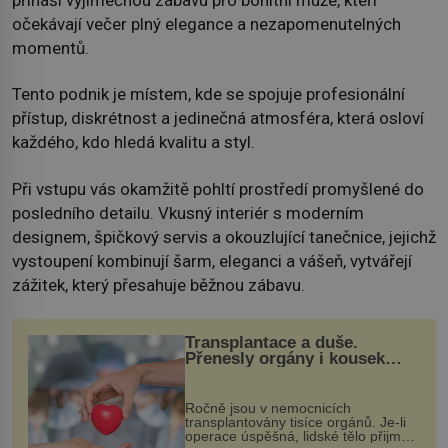
očekávají večer plný elegance a nezapomenutelných
momentů.
Tento podnik je místem, kde se spojuje profesionální
přístup, diskrétnost a jedinečná atmosféra, která osloví
každého, kdo hledá kvalitu a styl.
Při vstupu vás okamžitě pohltí prostředí promyšlené do
posledního detailu. Vkusný interiér s moderním
designem, špičkový servis a okouzlující tanečnice, jejichž
vystoupení kombinují šarm, eleganci a vášeň, vytvářejí
zážitek, který přesahuje běžnou zábavu.
Transplantace a duše.
Přenesly orgány i kousek
osobnosti dárce?
Ročně jsou v nemocnicích
transplantovány tisíce orgánů. Je-li
operace úspěšná, lidské tělo přijme