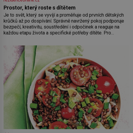
rezidenceonline.cz
Prostor, který roste s dítětem
Je to svět, který se vyvíjí a proměňuje od prvních dětských
krůčků až po dospívání. Správně navržený pokoj podporuje
bezpečí, kreativitu, soustředění i odpočinek a reaguje na
každou etapu života a specifické potřeby dítěte. Pro
nejmenší je klíčová jednoduchost, měkkost a bezpečí, proto
by pokoj miminka měl působit především klidně a útulně.
Předškolní věk je