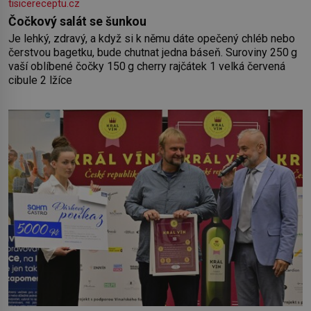
tisicereceptu.cz
Čočkový salát se šunkou
Je lehký, zdravý, a když si k němu dáte opečený chléb nebo
čerstvou bagetku, bude chutnat jedna báseň. Suroviny 250 g
vaší oblíbené čočky 150 g cherry rajčátek 1 velká červená
cibule 2 lžíce