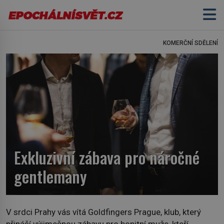
KOMERČNÍ SDĚLENÍ
Exkluzivní zábava pro náročné
gentlemany
V srdci Prahy vás vítá Goldfingers Prague, klub, který
přináší výjimečnou zábavu pro bonitní muže, kteří