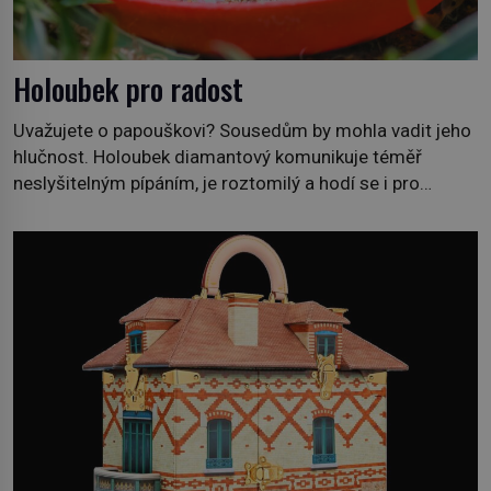
Holoubek pro radost
Uvažujete o papouškovi? Sousedům by mohla vadit jeho
hlučnost. Holoubek diamantový komunikuje téměř
neslyšitelným pípáním, je roztomilý a hodí se i pro
chovatele začátečníky. Jedná se o nenáročného
klidného ptáčka, který většinu dne jen posedává. Hodně
času tráví na zemi, kde sbírá zbytky semínek Jeho
domovinou je prakticky celá Austrálie s výjimkou
pobřežní oblasti. […]