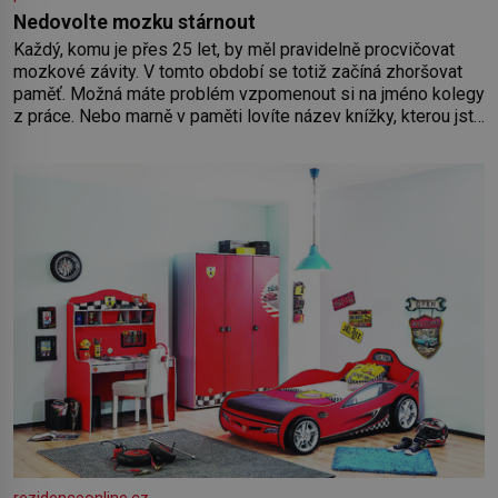
Nedovolte mozku stárnout
Každý, komu je přes 25 let, by měl pravidelně procvičovat
mozkové závity. V tomto období se totiž začíná zhoršovat
paměť. Možná máte problém vzpomenout si na jméno kolegy
z práce. Nebo marně v paměti lovíte název knížky, kterou jste
nedávno přečetli. Je to opravdu tak, s věkem jako kdyby se
paměť rozhodla stávkovat. Cvičte