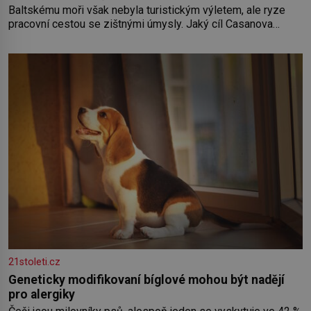
Baltskému moři však nebyla turistickým výletem, ale ryze
pracovní cestou se zištnými úmysly. Jaký cíl Casanova
sledoval, když se například procházel uličkami lotyšské
Rigy? Casanova v Pobaltí kontaktoval tamní zednářské lóže.
Nebyl v této oblasti žádným nováčkem, protože do
zednářské
21stoleti.cz
Geneticky modifikovaní bíglové mohou být nadějí
pro alergiky