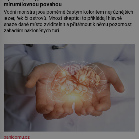
mírumilovnou povahou
Vodní monstra jsou poměrně častým koloritem nejrůznějších
jezer, řek či ostrovů. Mnozí skeptici to přikládají hlavně
snaze dané místo zviditelnit a přitáhnout k němu pozornost
záhadám nakloněných turi
panidomu.cz