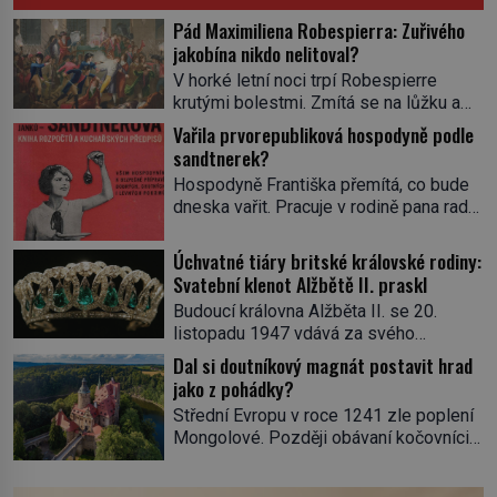
Pád Maximiliena Robespierra: Zuřivého
jakobína nikdo nelitoval?
V horké letní noci trpí Robespierre
krutými bolestmi. Zmítá se na lůžku a
hlavou mu víří kolotoč myšlenek. Když
Vařila prvorepubliková hospodyně podle
se probere z mdlob, vzpomene si na
sandtnerek?
jednu z pařížských jasnovidek, kterou
Hospodyně Františka přemítá, co bude
před lety navštívil. Prorokovala mu
dneska vařit. Pracuje v rodině pana rady
tragický osud. Tehdy se jí vysmál.
a ten má mlsný jazýček. Zalistuje proto
„Robespierre to dotáhne hodně daleko,“
rychle v jedné ze „sandtnerek“.
Úchvatné tiáry britské královské rodiny:
prohlásil o něm jiný významný
„Zaplaťpánbůh, že už nemusíme chodit
Svatební klenot Alžbětě II. praskl
francouzský revolucionář, Honoré de
s lístky,“ povzdechne si směrem ke
Mirabeau […]
Budoucí královna Alžběta II. se 20.
služce, kterou má v kuchyni k ruce.
listopadu 1947 vdává za svého
Ještě v prvních letech nové republiky
vyvoleného Filipa Mountbattena. Aby
Dal si doutníkový magnát postavit hrad
fungoval kvůli nedostatku zboží
měla na obřad ve Westminsteru podle
jako z pohádky?
přídělový systém. […]
tradice „něco vypůjčeného“, její matka jí
Střední Evropu v roce 1241 zle poplení
věnuje jedinečný šperk ze své
Mongolové. Později obávaní kočovníci
soukromé kolekce – diamantovou tiáru
sice odtáhnou, všichni ale počítají s
královny Marie. „Je to ošklivá špičatá
jejich návratem. Václav I. proto začne
tiára,“ zhodnotil klenot britský politik Sir