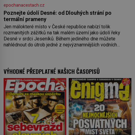
epochanacestach.cz
Poznejte údolí Desné: od Dlouhých strání po
termální prameny
Jen málokteré místo v České republice nabízí tolik
rozmanitých zážitků na tak malém území jako údolí řeky
Desné v srdci Jeseníků. Během jediného dne můžete
nahlédnout do útrob jedné z nejvýznamnějších vodních
elektráren v Evropě, vydat se na horské hřebeny, projet se na
koloběžce a den zakončit poznáváním památek ve Velkých
Losinách nebo v termálním
VÝHODNÉ PŘEDPLATNÉ NAŠICH ČASOPISŮ