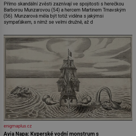
Přímo skandální zvěsti zaznívají ve spojitosti s herečkou
Barborou Munzarovou (54) a hercem Martinem Trnavským
(56). Munzarová měla být totiž viděna s jakýmsi
sympaťákem, s nímž se velmi družně, až d
enigmaplus.cz
Ayia Napa: Kyperské vodní monstrum s