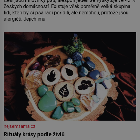
Češi jsou milovníky psů, alespoň jeden se vyskytuje ve 42 %
českých domácností. Existuje však poměrně velká skupina
lidí, kteří by si psa rádi pořídili, ale nemohou, protože jsou
alergičtí. Jejich imu
nejsemsama.cz
Rituály krásy podle živlů