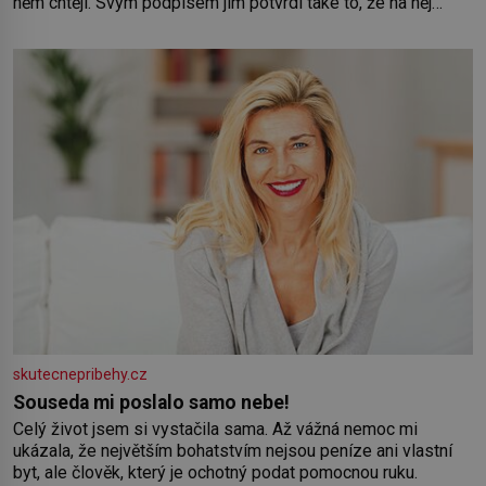
něm chtějí. Svým podpisem jim potvrdí také to, že na něj
během výslechů nikdo nevyvíjel fyzický ani psychický nátlak.
Syn brněnského řezníka chce být knězem a
skutecnepribehy.cz
Souseda mi poslalo samo nebe!
Celý život jsem si vystačila sama. Až vážná nemoc mi
ukázala, že největším bohatstvím nejsou peníze ani vlastní
byt, ale člověk, který je ochotný podat pomocnou ruku.