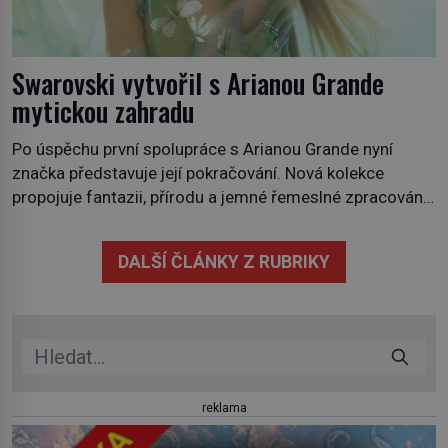
Swarovski vytvořil s Arianou Grande
mytickou zahradu
Po úspěchu první spolupráce s Arianou Grande nyní
značka představuje její pokračování. Nová kolekce
propojuje fantazii, přírodu a jemné řemeslné zpracování
do svěžího, prosvětleného designového příběhu. Téměř
třicítka šperků působí hravě a zároveň rafinovaně.
DALŠÍ ČLÁNKY Z RUBRIKY
Spolupráce mezi značkou Swarovski a zpěvačkou a
herečkou Arianou Grande vstupuje do nové kapitoly. Po
debutové kolekci, která představila moderní […]
reklama