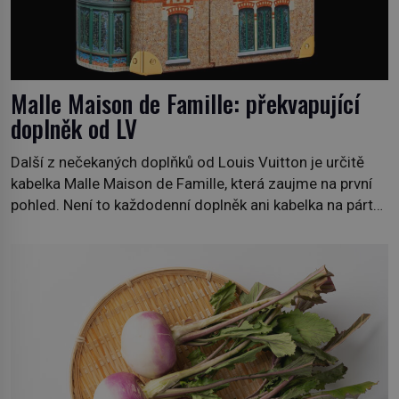
Malle Maison de Famille: překvapující
doplněk od LV
Další z nečekaných doplňků od Louis Vuitton je určitě
kabelka Malle Maison de Famille, která zaujme na první
pohled. Není to každodenní doplněk ani kabelka na párty,
ale symbol tradice a bohaté historie značky. Jde o poctu
Nicolase Ghesquièra rodinnému sídlu Vuittonů na
adrese 18 Rue Louis Vuitton, které bylo postaveno v
roce 1869. […]