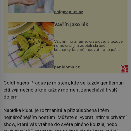
darovaný orgán za své a pacient
může vést plnohodnotný život. Ale co
když při transplantaci nepřijímám...
enigmaplus.cz
Vavřín jako lék
Všichni ho známe, císařové, vítězové
i umělci si jím zdobili skráně,
kuchařky bez něj neuvaří, a to ještě
nevíte, že bobkový list může výrazně
zmírnit některé naše neduhy.
Obsahuje v malém množství ně...
panidomu.cz
Goldfingers Prague
je místem, kde se každý gentleman
cítí výjimečně a kde každý moment zanechává trvalý
dojem.
Nabídka klubu je rozmanitá a přizpůsobená i těm
nejnáročnějším hostům. Můžete si vybrat intimní privátní
show, která vás vtáhne do světa plného kouzla, nebo