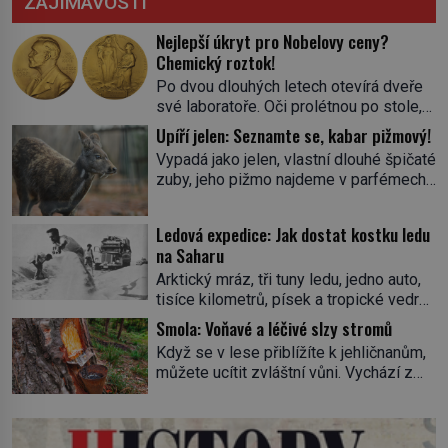
ZAJÍMAVOSTI
Nejlepší úkryt pro Nobelovy ceny?
Chemický roztok!
Po dvou dlouhých letech otevírá dveře
své laboratoře. Oči prolétnou po stole,
aby pak ulpěly na regálu, kde se nachází
Upíří jelen: Seznamte se, kabar pižmový!
všemožné látky. Hledá žluto-oranžovou
Vypadá jako jelen, vlastní dlouhé špičaté
tekutinu, jakmile ji zahlédne, nesmírně
zuby, jeho pižmo najdeme v parfémech
se mu uleví. Teď může svůj plán
celého světa a narazit na něj je velice
dokončit. Pod termínem aqua regia se
těžké. Tato charakteristika sedí na
skrývá směs s názvem lučavka
Ledová expedice: Jak dostat kostku ledu
jediného zástupce zvířecí říše – kabara
královská. Svůj přídomek nemá pro nic
na Saharu
pižmového. V Evropě ho jako první
za nic, […]
Arktický mráz, tři tuny ledu, jedno auto,
popíše švédský botanik Carl Linné
tisíce kilometrů, písek a tropické vedro.
(1707–1778), jenže v Asii o něm ví už
To je ve zkratce zdánlivě nesplnitelná
celá staletí. Zvíře připomíná jelena,
Smola: Voňavé a léčivé slzy stromů
výzva, která se promění v úžasné
v kohoutku dosahuje […]
Když se v lese přiblížíte k jehličnanům,
dobrodružství a důkaz, že nic není
můžete ucítit zvláštní vůni. Vychází z
nemožné. Vše začíná na podzim 1958
lepkavé látky, která vytéká z
jako hec. Rádio Luxembourg přichází s
poraněného kmene. Kdysi lidé věřili, že
neobvyklou výzvou. Tomu, kdo dokáže
právě v ní je síla stromu. Smola také
dopravit ze severního polárního kruhu