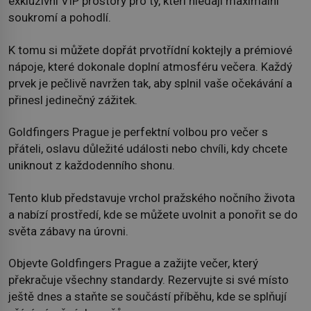
exkluzivní VIP prostory pro ty, kteří hledají maximální
soukromí a pohodlí.
K tomu si můžete dopřát prvotřídní koktejly a prémiové
nápoje, které dokonale doplní atmosféru večera. Každý
prvek je pečlivě navržen tak, aby splnil vaše očekávání a
přinesl jedinečný zážitek.
Goldfingers Prague je perfektní volbou pro večer s
přáteli, oslavu důležité události nebo chvíli, kdy chcete
uniknout z každodenního shonu.
Tento klub představuje vrchol pražského nočního života
a nabízí prostředí, kde se můžete uvolnit a ponořit se do
světa zábavy na úrovni.
Objevte Goldfingers Prague a zažijte večer, který
překračuje všechny standardy. Rezervujte si své místo
ještě dnes a staňte se součástí příběhu, kde se splňují