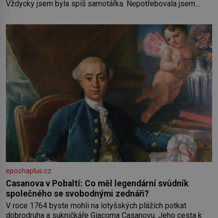
Vždycky jsem byla spíš samotářka. Nepotřebovala jsem
kolem sebe partu kamarádek ani partnera. Stačily mi knihy,
práce a hlavně klid. Hned po studiích jsem odešla z rodného
města,
epochaplus.cz
Casanova v Pobaltí: Co měl legendární svůdník
společného se svobodnými zednáři?
V roce 1764 byste mohli na lotyšských plážích potkat
dobrodruha a sukničkáře Giacoma Casanovu. Jeho cesta k