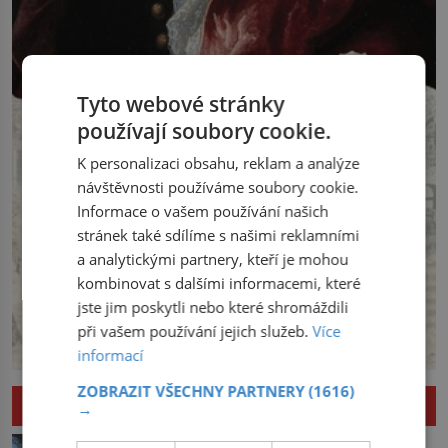
Tyto webové stránky
používají soubory cookie.
K personalizaci obsahu, reklam a analýze
návštěvnosti používáme soubory cookie.
Informace o vašem používání našich
stránek také sdílíme s našimi reklamními
a analytickými partnery, kteří je mohou
kombinovat s dalšími informacemi, které
jste jim poskytli nebo které shromáždili
při vašem používání jejich služeb.
Více
informací
ZOBRAZIT VŠECHNY PARTNERY
(1616)
ZÁHADY A NAPĚTÍ
→
Ďáblovo moře u Japonska: Mizí v