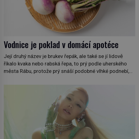
Vodnice je poklad v domácí apotéce
Její druhý název je brukev řepák, ale také se jí lidově
říkalo kvaka nebo rabská řepa, to prý podle uherského
města Rábu, protože prý snáší podobné vlhké podnebí,
jako je tam. Určitě jste se s ní už setkali, třeba na trzích,
někdy i v obchodech. Její bulvy jsou bílé, nahoře někdy
fialové a chutí […]