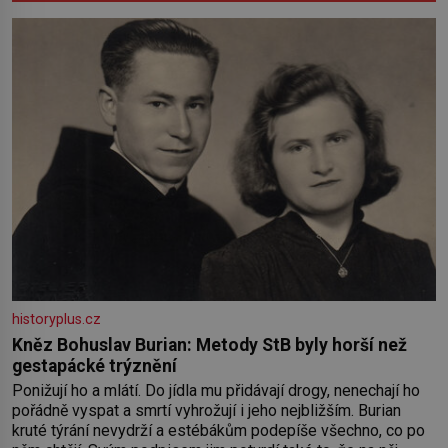
historyplus.cz
Kněz Bohuslav Burian: Metody StB byly horší než
gestapácké trýznění
Ponižují ho a mlátí. Do jídla mu přidávají drogy, nenechají ho
pořádně vyspat a smrtí vyhrožují i jeho nejbližším. Burian
kruté týrání nevydrží a estébákům podepíše všechno, co po