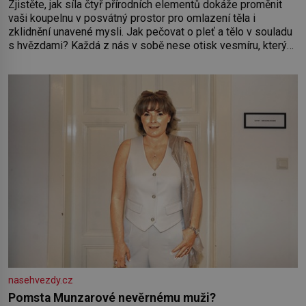
Zjistěte, jak síla čtyř přírodních elementů dokáže proměnit
vaši koupelnu v posvátný prostor pro omlazení těla i
zklidnění unavené mysli. Jak pečovat o pleť a tělo v souladu
s hvězdami? Každá z nás v sobě nese otisk vesmíru, který
se projevuje nejen v naší povaze, ale i v potřebách naší
pokožky. Ohnivá znamení Ženy narozené ve znamení Berana,
Lva a Střelce v sobě nesou žár, odvahu a neutuchající elán.
Vaše
nasehvezdy.cz
Pomsta Munzarové nevěrnému muži?