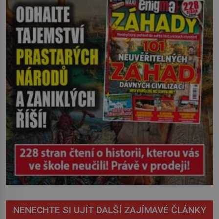
severovýchodním Srbsku má s upíry
nevyřízené účty. […]
NENECHTE SI UJÍT DALŠÍ ZAJÍMAVÉ ČLÁNKY