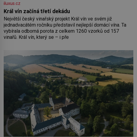
iluxus.cz
Král vín začíná třetí dekádu
Největší český vinařský projekt Král vín ve svém již
jednadvacátém ročníku představil nejlepší domácí vína. Ta
vybírala odborná porota z celkem 1260 vzorků od 157
vinařů. Král vín, který se – i pře