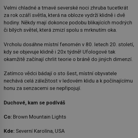
Velmi chladné a tmavé severské noci zhruba tucetkrát
za rok ozáří světla, která na obloze vydrží klidně i dvě
hodiny. Někdy mají dokonce podobu blikajících modrých
či bílých světel, která zmizí spolu s mrknutím oka.
Vrcholu dosáhne místní fenomén v 80. letech 20. století,
kdy se objevuje klidně i 20x týdně! Ufologové tak
okamžitě začínají chrlit teorie o bráně do jiných dimenzí.
Zatímco vědci bádají o sto šest, místní obyvatele
nechává celá záležitost v ledovém klidu a k počínajícímu
honu za senzacemi se nepřipojují.
Duchové, kam se podíváš
Co:
Brown Mountain Lights
Kde:
Severní Karolína, USA