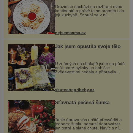
Gruzie se nachází na rozhraní dvou
kontinentů a právě to se promítá i do
její kuchyně. Snoubí se v ní
evropské a asijské chutě a díky tomu
vznikají rozmanité a chuťově bohaté
pokrmy, které rozhodně st...
nejsemsama.cz
Jak jsem opustila svoje tělo
U známých na chalupě jsme na půdě
našli staré bylinky po babičce.
Zvědavost mi nedala a připravila
jsem si z nich lektvar… Zimní pobyt
na chalupě se pro mě vlastní vinou
změnil v děsivý zážitek, na kt...
skutecnepribehy.cz
Šťavnatá pečená šunka
Tahle úprava vás určitě přesvědčí o
jednom: šunku nemusí doprovázet
jen ostré a slané chutě. Navíc s ní
nakrmíte poměrně hodně hladových