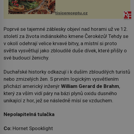
krků. Ingredience sádlo 3 kg šunky
vcelku 3 stroužky česneku hl...
tisicereceptu.cz
Poprvé se tajemné záblesky objeví nad horami už ve 12.
století za života indiánského kmene Čerokézů! Tehdy se
v okolí odehrají velice krvavé bitvy, a místní si proto
světla vysvětlují jako zbloudilé duše dívek, které přišly o
své budoucí ženichy.
Duchařské historky odkazují i k duším zbloudilých turistů
nebo zmizelých žen. S prvním logickým vysvětlením
přichází americký inženýr
William Gerard de Brahm
,
který za vším vidí páry na bázi plynů oxidu dusného
unikající z hor, jež se následně mísí se vzduchem.
Nepolapitelná tulačka
Co:
Hornet Spooklight