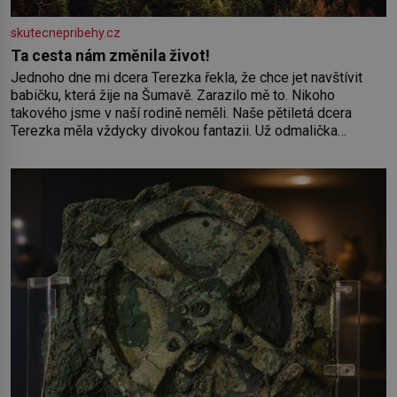
skutecnepribehy.cz
Ta cesta nám změnila život!
Jednoho dne mi dcera Terezka řekla, že chce jet navštívit
babičku, která žije na Šumavě. Zarazilo mě to. Nikoho
takového jsme v naší rodině neměli. Naše pětiletá dcera
Terezka měla vždycky divokou fantazii. Už odmalička
milovala svět pohádek. Každou chvilku mi říkala, že se jí
zdálo o jednorožcích, krásných princeznách, statečných
rytířích a létajících dracích.