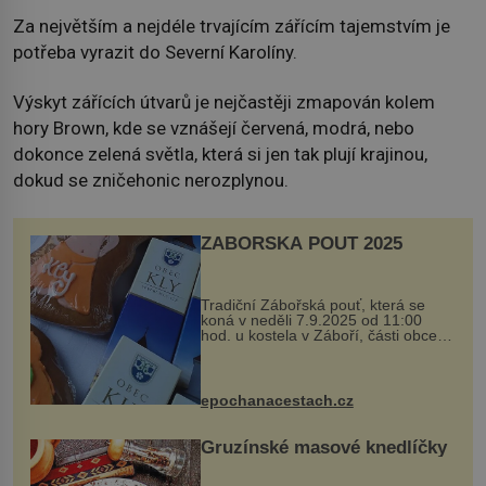
Za největším a nejdéle trvajícím zářícím tajemstvím je
potřeba vyrazit do Severní Karolíny.
Výskyt zářících útvarů je nejčastěji zmapován kolem
hory Brown, kde se vznášejí červená, modrá, nebo
dokonce zelená světla, která si jen tak plují krajinou,
dokud se zničehonic nerozplynou.
ZÁBOŘSKÁ POUŤ 2025
Tradiční Zábořská pouť, která se
koná v neděli 7.9.2025 od 11:00
hod. u kostela v Záboří, části obce
Kly u Mělníka. V programu naleznete
komentovanou prohlídku kostela,
dobovou hudbu, řemesla, atrakce...
epochanacestach.cz
Gruzínské masové knedlíčky