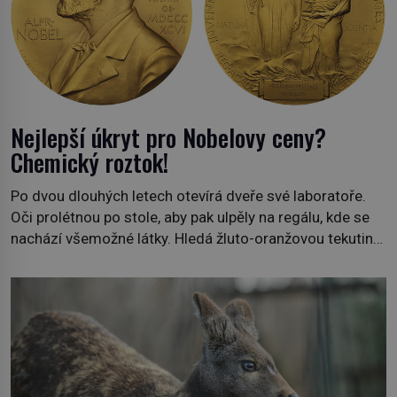
Nejlepší úkryt pro Nobelovy ceny?
Chemický roztok!
Po dvou dlouhých letech otevírá dveře své laboratoře.
Oči prolétnou po stole, aby pak ulpěly na regálu, kde se
nachází všemožné látky. Hledá žluto-oranžovou tekutinu,
jakmile ji zahlédne, nesmírně se mu uleví. Teď může svůj
plán dokončit. Pod termínem aqua regia se skrývá
směs s názvem lučavka královská. Svůj přídomek nemá
pro nic za nic, […]