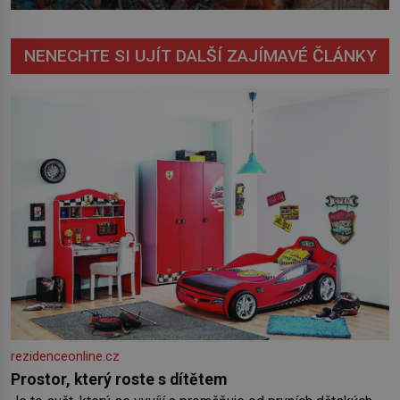
NENECHTE SI UJÍT DALŠÍ ZAJÍMAVÉ ČLÁNKY
rezidenceonline.cz
Prostor, který roste s dítětem