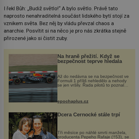
I řekl Bůh: „Budiž světlo!“ A bylo světlo. Právě tato
naprosto nenahraditelná součást lidského bytí stojí za
vznikem světa. Bez něj by vládu převzal chaos a
anarchie. Posvítit si na něco je pro nás zkrátka stejně
přirozené jako si čistit zuby.
Na hraně přežití. Když se
bezpečnost teprve hledala
Až do nedávna se na bezpečnost ve
Formuli 1 příliš nehledělo a nehody
se jen vršily. Řada pilotů to poznala
na vlastní kůži, často s trvalými
následky nebo bohužel i ztrátou
života. Dnes nepochopiteln...
epochaplus.cz
Dcera Černocké stále trpí
Tři měsíce po náhlé smrti manžela,
producenta Pepeho Rafaje (†53), se