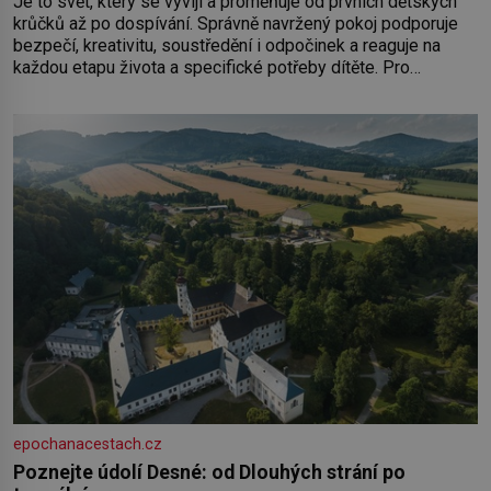
Je to svět, který se vyvíjí a proměňuje od prvních dětských
krůčků až po dospívání. Správně navržený pokoj podporuje
bezpečí, kreativitu, soustředění i odpočinek a reaguje na
každou etapu života a specifické potřeby dítěte. Pro
nejmenší je klíčová jednoduchost, měkkost a bezpečí, proto
by pokoj miminka měl působit především klidně a útulně.
Předškolní věk je
epochanacestach.cz
Poznejte údolí Desné: od Dlouhých strání po