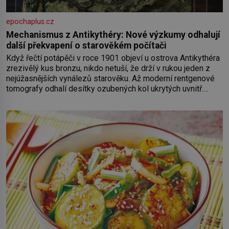
epochaplus.cz
Mechanismus z Antikythéry: Nové výzkumy odhalují
další překvapení o starověkém počítači
Když řečtí potápěči v roce 1901 objeví u ostrova Antikythéra
zrezivělý kus bronzu, nikdo netuší, že drží v rukou jeden z
nejúžasnějších vynálezů starověku. Až moderní rentgenové
tomografy odhalí desítky ozubených kol ukrytých uvnitř.
Mechanismus z Antikythéry je dnes považován za nejstarší
známý analogový počítač na světě. Přesto ani po více než
sto letech výzkumu