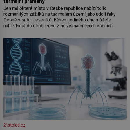
termální prameny
Jen málokteré místo v České republice nabízí tolik
rozmanitých zážitků na tak malém území jako údolí řeky
Desné v srdci Jeseníků. Během jediného dne můžete
nahlédnout do útrob jedné z nejvýznamnějších vodních
elektráren v Evropě, vydat se na horské hřebeny, projet se na
koloběžce a den zakončit poznáváním památek ve Velkých
Losinách nebo v termálním
21stoleti.cz