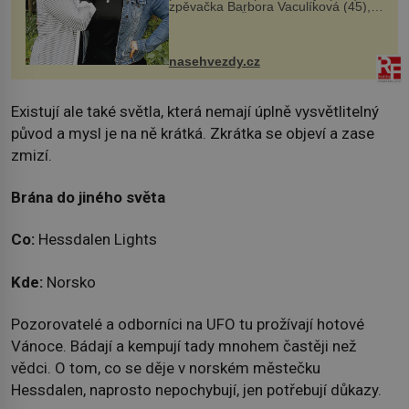
zpěvačka Barbora Vaculíková (45),
dcera Petry Černocké (75), poprvé
ozvala veřejnosti. Na sociální síti
sdílela, že se snaží fung...
nasehvezdy.cz
Existují ale také světla, která nemají úplně vysvětlitelný
původ a mysl je na ně krátká. Zkrátka se objeví a zase
zmizí.
Brána do jiného světa
Co:
Hessdalen Lights
Kde:
Norsko
Pozorovatelé a odborníci na UFO tu prožívají hotové
Vánoce. Bádají a kempují tady mnohem častěji než
vědci. O tom, co se děje v norském městečku
Hessdalen, naprosto nepochybují, jen potřebují důkazy.