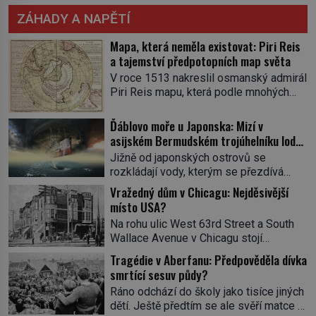
ZÁHADY A NAPĚTÍ
Mapa, která neměla existovat: Piri Reis
a tajemství předpotopních map světa
V roce 1513 nakreslil osmanský admirál
Piri Reis mapu, která podle mnohých
měla vzniknout až o dvě staletí později.
Na kusu gazelí kůže se totiž objevuje
Ďáblovo moře u Japonska: Mizí v
pobřeží připomínající Antarktidu bez
asijském Bermudském trojúhelníku lodě
ledového příkrovu, tři sta let před jejím
ve spárech neznámé síly?
Jižně od japonských ostrovů se
objevením. Odkud čerpal? Existovala
rozkládají vody, kterým se přezdívá
snad civilizace se znalostmi, jež
Ďáblovo moře. Vypráví se o lodích
Vražedný dům v Chicagu: Nejděsivější
historie dosud nezaznamenala? Píše
mizejících beze stopy, podivných
místo USA?
se rok 1513, osmanský […]
světlech, zrádných proudech i mořských
Na rohu ulic West 63rd Street a South
dracích, kteří měli tyto končiny střežit už
Wallace Avenue v Chicagu stojí
v dávných legendách. Je tichomořský
nenápadná pošta. Nemá žádný speciální
Dračí trojúhelník skutečně prokletým
Tragédie v Aberfanu: Předpověděla dívka
nápis ani pamětní desku. A přesto prý
místem, nebo se zde jen nebezpečná
smrtící sesuv půdy?
místní zaměstnanci neradi chodí do
příroda proměnila v jednu z
Ráno odchází do školy jako tisíce jiných
sklepa. Právě tady totiž sídlil sériový
nejpůsobivějších námořních záhad? […]
dětí. Ještě předtím se ale svěří matce s
vrah H. H. Holmes a také