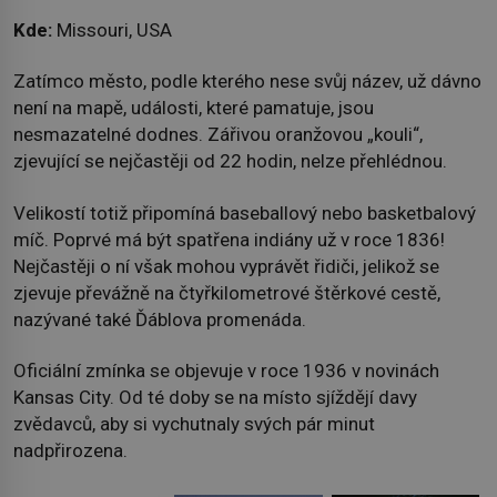
Kde:
Missouri, USA
Zatímco město, podle kterého nese svůj název, už dávno
není na mapě, události, které pamatuje, jsou
nesmazatelné dodnes. Zářivou oranžovou „kouli“,
zjevující se nejčastěji od 22 hodin, nelze přehlédnou.
Velikostí totiž připomíná baseballový nebo basketbalový
míč. Poprvé má být spatřena indiány už v roce 1836!
Nejčastěji o ní však mohou vyprávět řidiči, jelikož se
zjevuje převážně na čtyřkilometrové štěrkové cestě,
nazývané také Ďáblova promenáda.
Oficiální zmínka se objevuje v roce 1936 v novinách
Kansas City. Od té doby se na místo sjíždějí davy
zvědavců, aby si vychutnaly svých pár minut
nadpřirozena.