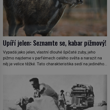
Upíří jelen: Seznamte se, kabar pižmový!
Vypadá jako jelen, vlastní dlouhé špičaté zuby, jeho
pižmo najdeme v parfémech celého světa a narazit na
něj je velice těžké. Tato charakteristika sedí na jediného
zástupce zvířecí říše – kabara pižmového. V Evropě ho
jako první popíše švédský botanik Carl Linné (1707–
1778), jenže v Asii o něm ví už celá staletí. Zvíře
připomíná jelena, v kohoutku dosahuje […]