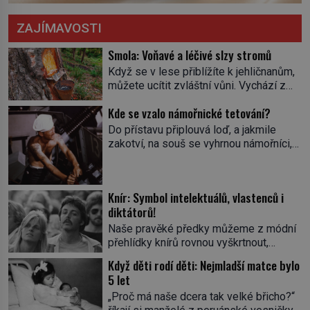
ZAJÍMAVOSTI
Smola: Voňavé a léčivé slzy stromů
Když se v lese přiblížíte k jehličnanům,
můžete ucítit zvláštní vůni. Vychází z
lepkavé látky, která vytéká z
Kde se vzalo námořnické tetování?
poraněného kmene. Kdysi lidé věřili, že
právě v ní je síla stromu. Smola také
Do přístavu připlouvá loď, a jakmile
patří k nejstarším surovinám, s nimiž
zakotví, na souš se vyhrnou námořníci,
lidstvo pracovalo. Chrání strom před
aby utišili žízeň i chtíč. Jdou oním
infekcí, hmyzem a vysycháním. Dá se
zvláštním houpavým krokem. A kdyby je
říct, že je to přírodní […]
někdo nepoznal podle toho, napoví mu
Knír: Symbol intelektuálů, vlastenců i
potetované paže. Námořnická kérka je
diktátorů!
totiž něco jako uniforma. Tetování jako
takové má velmi hlubokou minulost.
Naše pravěké předky můžeme z módní
Tetovaný je už pračlověk Ötzi, který
přehlídky knírů rovnou vyškrtnout,
zemřel […]
protože historici se shodují, že za
Když děti rodí děti: Nejmladší matce bylo
jedním z nejstarších knírů musíme až do
5 let
starověkého Egypta. Najdeme ho na
„Proč má naše dcera tak velké břicho?“
soše egyptského prince Rahotepa, jenž