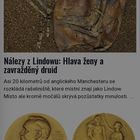
Nálezy z Lindowu: Hlava ženy a
zavražděný druid
Asi 20 kilometrů od anglického Manchesteru se
rozkládá rašeliniště, které místní znají jako Lindow.
Místo ale kromě močálů skrývá pozůstatky minulosti.
Na kalendáři bychom nalistovali 13. května 1983. Těžaři
Andy Mould a Stephen Dooley zaregistrují na dopravním
pásu něco neobvyklého. „Není to fotbalový míč?“
uchechtne se jeden z nich. Stroj zastaví a předmět
položí na […]