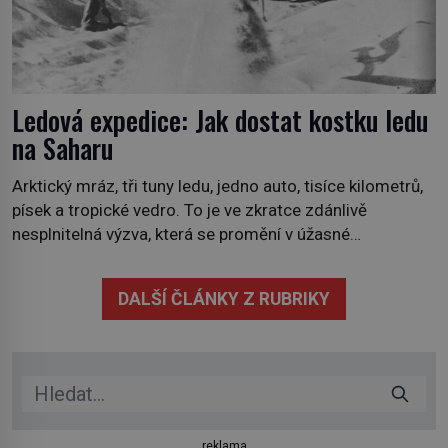
Ledová expedice: Jak dostat kostku ledu
na Saharu
Arktický mráz, tři tuny ledu, jedno auto, tisíce kilometrů,
písek a tropické vedro. To je ve zkratce zdánlivě
nesplnitelná výzva, která se promění v úžasné
dobrodružství a důkaz, že nic není nemožné. Vše začíná
na podzim 1958 jako hec. Rádio Luxembourg přichází s
DALŠÍ ČLÁNKY Z RUBRIKY
neobvyklou výzvou. Tomu, kdo dokáže dopravit ze
severního polárního kruhu na […]
reklama