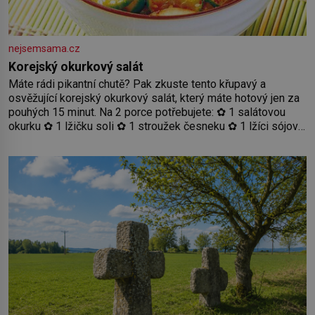
nejsemsama.cz
Korejský okurkový salát
Máte rádi pikantní chutě? Pak zkuste tento křupavý a
osvěžující korejský okurkový salát, který máte hotový jen za
pouhých 15 minut. Na 2 porce potřebujete: ✿ 1 salátovou
okurku ✿ 1 lžičku soli ✿ 1 stroužek česneku ✿ 1 lžíci sójové
omáčky ✿ 1 lžíci rýžového octa ✿ 1 lžičku sezamového
oleje ✿ 1 lžičku chilli ✿ 1 lžičku cukru ✿ 1 jarní cibulku ✿ 1
lžíci sezamových semínek