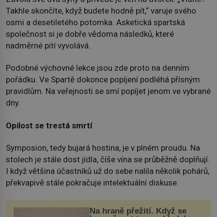
Takhle skončíte, když budete hodně pít,“ varuje svého
osmi a desetiletého potomka. Asketická spartská
společnost si je dobře vědoma následků, které
nadměrné pití vyvolává.
Podobné výchovné lekce jsou zde proto na denním
pořádku. Ve Spartě dokonce popíjení podléhá přísným
pravidlům. Na veřejnosti se smí popíjet jenom ve vybrané
dny.
Opilost se trestá smrtí
Symposion, tedy bujará hostina, je v plném proudu. Na
stolech je stále dost jídla, číše vína se průběžně doplňují.
I když většina účastníků už do sebe nalila několik pohárů,
překvapivě stále pokračuje intelektuální diskuse.
Na hraně přežití. Když se