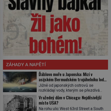
ZÁHADY A NAPĚTÍ
Ďáblovo moře u Japonska: Mizí v
asijském Bermudském trojúhelníku lodě
ve spárech neznámé síly?
Jižně od japonských ostrovů se
rozkládají vody, kterým se přezdívá
Ďáblovo moře. Vypráví se o lodích
Vražedný dům v Chicagu: Nejděsivější
mizejících beze stopy, podivných
místo USA?
světlech, zrádných proudech i mořských
Na rohu ulic West 63rd Street a South
dracích, kteří měli tyto končiny střežit už