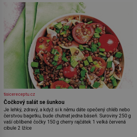
by pokoj miminka měl působit především klidně a útulně.
Předškolní věk je
tisicereceptu.cz
Čočkový salát se šunkou
Je lehký, zdravý, a když si k němu dáte opečený chléb nebo
čerstvou bagetku, bude chutnat jedna báseň. Suroviny 250 g
vaší oblíbené čočky 150 g cherry rajčátek 1 velká červená
cibule 2 lžíce