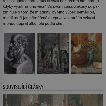
V lepší společnosti stačí si však bez těchto hloupostí, i
kdyby vypili mnoho vína.“ Ve svém spise Zákony se pak
zmiňuje o tom, že mladiství by víno vůbec neměli pít,
mladí muži jen přiměřeně a teprve ve starším věku si
mohou dopřát alkoholu podle chuti.
SOUVISEJÍCÍ ČLÁNKY