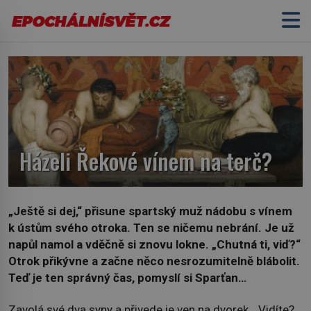
Házeli Řekové vínem na terč?
„Ještě si dej,“
přisune spartský muž nádobu s vínem
k ústům svého otroka. Ten se ničemu nebrání. Je už
napůl namol a vděčně si znovu lokne. „Chutná ti, viď?“
Otrok přikývne a začne něco nesrozumitelně blábolit.
Teď je ten správný čas, pomyslí si Sparťan…
Zavolá své dva syny a přivede je ven na dvorek. „Vidíte?