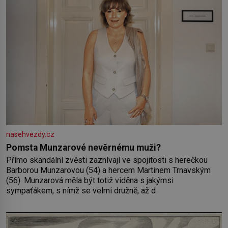
Vaše
nasehvezdy.cz
Pomsta Munzarové nevěrnému muži?
Přímo skandální zvěsti zaznívají ve spojitosti s herečkou
Barborou Munzarovou (54) a hercem Martinem Trnavským
(56). Munzarová měla být totiž viděna s jakýmsi
sympaťákem, s nímž se velmi družně, až d