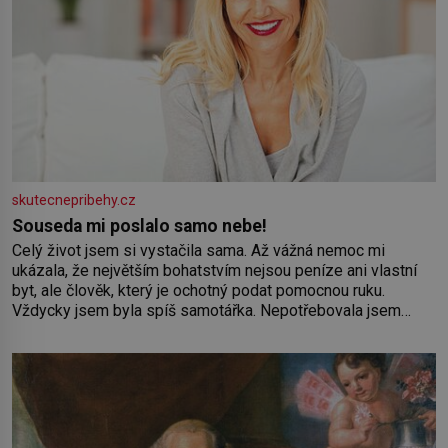
skutecnepribehy.cz
Souseda mi poslalo samo nebe!
Celý život jsem si vystačila sama. Až vážná nemoc mi
ukázala, že největším bohatstvím nejsou peníze ani vlastní
byt, ale člověk, který je ochotný podat pomocnou ruku.
Vždycky jsem byla spíš samotářka. Nepotřebovala jsem
kolem sebe partu kamarádek ani partnera. Stačily mi knihy,
práce a hlavně klid. Hned po studiích jsem odešla z rodného
města,