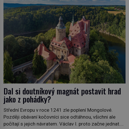
„Je to ošklivá špičatá tiára,“ zhodnotil klenot britský
politik Sir Henry Channon (1897–1958), když si […]
Dal si doutníkový magnát postavit hrad
jako z pohádky?
Střední Evropu v roce 1241 zle poplení Mongolové.
Později obávaní kočovníci sice odtáhnou, všichni ale
počítají s jejich návratem. Václav I. proto začne jednat.