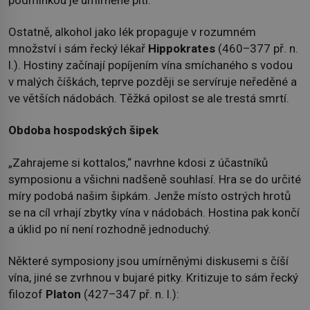
Ostatně, alkohol jako lék propaguje v rozumném
množství i sám řecký lékař
Hippokrates
(460–377 př. n.
l.). Hostiny začínají popíjením vína smíchaného s vodou
v malých číškách, teprve později se servíruje neředěné a
ve větších nádobách. Těžká opilost se ale trestá smrtí.
Obdoba hospodských šipek
„Zahrajeme si kottalos,“ navrhne kdosi z účastníků
symposionu a všichni nadšeně souhlasí. Hra se do určité
míry podobá našim šipkám. Jenže místo ostrých hrotů
se na cíl vrhají zbytky vína v nádobách. Hostina pak končí
a úklid po ní není rozhodně jednoduchý.
Některé symposiony jsou umírněnými diskusemi s číší
vína, jiné se zvrhnou v bujaré pitky. Kritizuje to sám řecký
filozof
Platon
(427–347 př. n. l.):