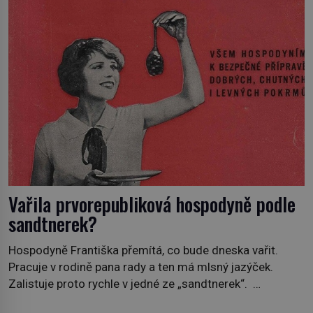
Mirabeau […]
Vařila prvorepubliková hospodyně podle
sandtnerek?
Hospodyně Františka přemítá, co bude dneska vařit.
Pracuje v rodině pana rady a ten má mlsný jazýček.
Zalistuje proto rychle v jedné ze „sandtnerek“.
„Zaplaťpánbůh, že už nemusíme chodit s lístky,“