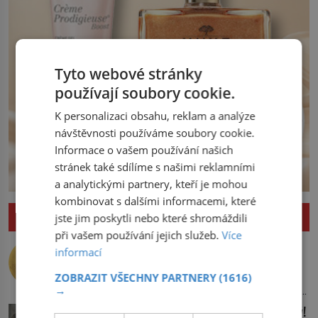
Tyto webové stránky
používají soubory cookie.
K personalizaci obsahu, reklam a analýze
návštěvnosti používáme soubory cookie.
Informace o vašem používání našich
stránek také sdílíme s našimi reklamními
a analytickými partnery, kteří je mohou
kombinovat s dalšími informacemi, které
ZAJÍMAVOSTI
jste jim poskytli nebo které shromáždili
při vašem používání jejich služeb.
Více
Nejlepší úkryt pro Nobelovy ceny?
informací
Chemický roztok!
Po dvou dlouhých letech otevírá dveře
ZOBRAZIT VŠECHNY PARTNERY
(1616)
→
své laboratoře. Oči prolétnou po stole,
aby pak ulpěly na regálu, kde se nachází
Upíří jelen: Seznamte se, kabar pižmový!