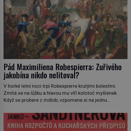
Pád Maximiliena Robespierra: Zuřivého
jakobína nikdo nelitoval?
V horké letní noci trpí Robespierre krutými bolestmi.
Zmítá se na lůžku a hlavou mu víří kolotoč myšlenek.
Když se probere z mdlob, vzpomene si na jednu
z pařížských jasnovidek, kterou před lety navštívil.
Prorokovala mu tragický osud. Tehdy se jí vysmál.
„Robespierre to dotáhne hodně daleko,“ prohlásil o něm
jiný významný francouzský revolucionář, Honoré de