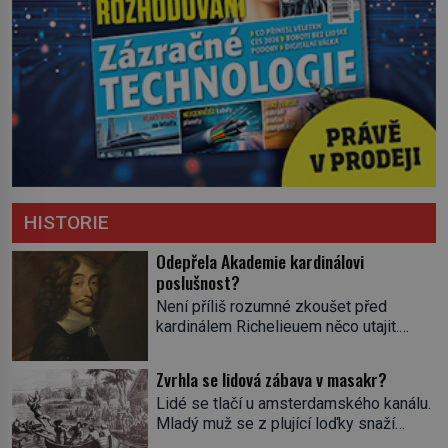
HISTORIE
Odepřela Akademie kardinálovi
poslušnost?
Není příliš rozumné zkoušet před
kardinálem Richelieuem něco utajit.
První ministr se dříve či později dozví o
všem a s potenciálními spiklenci umí
Zvrhla se lidová zábava v masakr?
rázně zatočit. Od roku 1629 se
Lidé se tlačí u amsterdamského kanálu.
setkávají v pařížském domě
Mladý muž se z plující loďky snaží
spisovatele Valentina Conrarta (1603–
sundat živého úhoře zavěšeného nad
1675). Diskutují o literárních dílech.