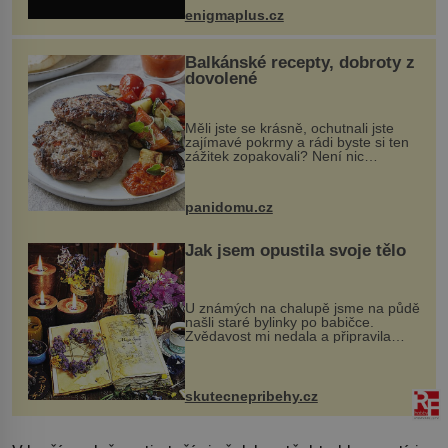
při její demolici. Podle místních stojí
enigmaplus.cz
...
Balkánské recepty, dobroty z
dovolené
Měli jste se krásně, ochutnali jste
zajímavé pokrmy a rádi byste si ten
zážitek zopakovali? Není nic
snazšího. Pljeskavica (10 porcí)
Možná jste ji ochutnali na dovolené v
bývalé Jugoslávii, lze ji vi...
panidomu.cz
Jak jsem opustila svoje tělo
U známých na chalupě jsme na půdě
našli staré bylinky po babičce.
Zvědavost mi nedala a připravila
jsem si z nich lektvar… Zimní pobyt
na chalupě se pro mě vlastní vinou
změnil v děsivý zážitek, na kt...
skutecnepribehy.cz