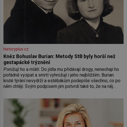
historyplus.cz
Kněz Bohuslav Burian: Metody StB byly horší než
gestapácké trýznění
Ponižují ho a mlátí. Do jídla mu přidávají drogy, nenechají ho
pořádně vyspat a smrtí vyhrožují i jeho nejbližším. Burian
kruté týrání nevydrží a estébákům podepíše všechno, co po
něm chtějí. Svým podpisem jim potvrdí také to, že na něj
během výslechů nikdo nevyvíjel fyzický ani psychický nátlak.
Syn brněnského řezníka chce být knězem a