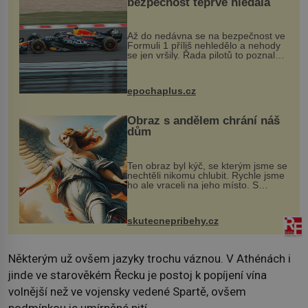
bezpečnost teprve hledala
Až do nedávna se na bezpečnost ve
Formuli 1 příliš nehledělo a nehody
se jen vršily. Řada pilotů to poznala
na vlastní kůži, často s trvalými
následky nebo bohužel i ztrátou
života. Dnes nepochopiteln...
epochaplus.cz
Obraz s andělem chrání náš
dům
Ten obraz byl kýč, se kterým jsme se
nechtěli nikomu chlubit. Rychle jsme
ho ale vraceli na jeho místo. S
manželem Vaškem jsme si pořídili
chaloupku, takový domek na severu
Čech, kde jsme si naplánova...
skutecnepribehy.cz
Některým už ovšem jazyky trochu váznou. V Athénách i
jinde ve starověkém Řecku je postoj k popíjení vína
volnější než ve vojensky vedené Spartě, ovšem
podmínkou je umírněné pití.