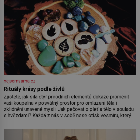
nejsemsama.cz
Rituály krásy podle živlů
Zjistěte, jak síla čtyř přírodních elementů dokáže proměnit
vaši koupelnu v posvátný prostor pro omlazení těla i
zklidnění unavené mysli. Jak pečovat o pleť a tělo v souladu
s hvězdami? Každá z nás v sobě nese otisk vesmíru, který
se projevuje nejen v naší povaze, ale i v potřebách naší
pokožky. Ohnivá znamení Ženy narozené ve znamení Berana,
Lva a Střelce v sobě nesou žár, odvahu a neutuchající elán.