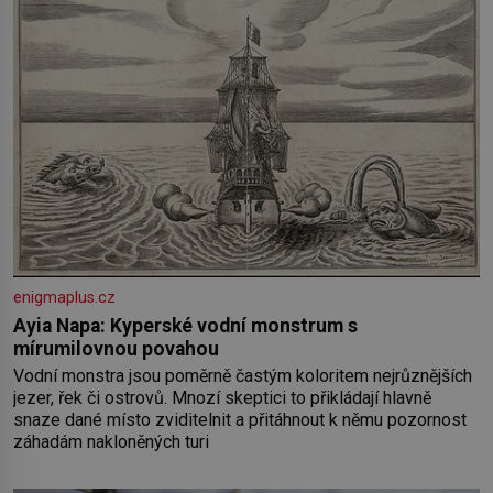
enigmaplus.cz
Ayia Napa: Kyperské vodní monstrum s
mírumilovnou povahou
Vodní monstra jsou poměrně častým koloritem nejrůznějších
jezer, řek či ostrovů. Mnozí skeptici to přikládají hlavně
snaze dané místo zviditelnit a přitáhnout k němu pozornost
záhadám nakloněných turi