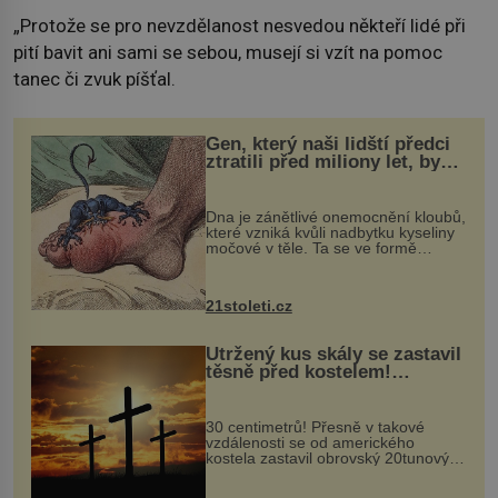
„Protože se pro nevzdělanost nesvedou někteří lidé při
pití bavit ani sami se sebou, musejí si vzít na pomoc
tanec či zvuk píšťal.
Gen, který naši lidští předci
ztratili před miliony let, by
mohl pomoci s léčbou
„nemoci králů“
Dna je zánětlivé onemocnění kloubů,
které vzniká kvůli nadbytku kyseliny
močové v těle. Ta se ve formě
krystalků ukládá v blízkosti kloubů,
nejčastěji přitom postihuje palce na
nohou, a způsobuje bole...
21stoleti.cz
Utržený kus skály se zastavil
těsně před kostelem!
Ochránila ho boží síla?
30 centimetrů! Přesně v takové
vzdálenosti se od amerického
kostela zastavil obrovský 20tunový
balvan, který se v květnu 2014
nečekaně odtrhl od nedaleké skály