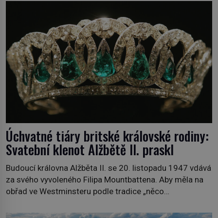
povzdechne si směrem ke služce, kterou má v kuchyni k
ruce. Ještě v prvních letech nové republiky fungoval kvůli
nedostatku zboží přídělový systém. […]
Úchvatné tiáry britské královské rodiny:
Svatební klenot Alžbětě II. praskl
Budoucí královna Alžběta II. se 20. listopadu 1947 vdává
za svého vyvoleného Filipa Mountbattena. Aby měla na
obřad ve Westminsteru podle tradice „něco
vypůjčeného“, její matka jí věnuje jedinečný šperk ze své
soukromé kolekce – diamantovou tiáru královny Marie.