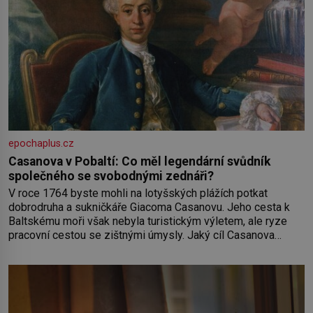
epochaplus.cz
Casanova v Pobaltí: Co měl legendární svůdník
společného se svobodnými zednáři?
V roce 1764 byste mohli na lotyšských plážích potkat
dobrodruha a sukničkáře Giacoma Casanovu. Jeho cesta k
Baltskému moři však nebyla turistickým výletem, ale ryze
pracovní cestou se zištnými úmysly. Jaký cíl Casanova
sledoval, když se například procházel uličkami lotyšské
Rigy? Casanova v Pobaltí kontaktoval tamní zednářské lóže.
Nebyl v této oblasti žádným nováčkem, protože do
zednářské