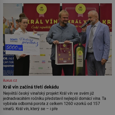
iluxus.cz
Král vín začíná třetí dekádu
Největší český vinařský projekt Král vín ve svém již
jednadvacátém ročníku představil nejlepší domácí vína. Ta
vybírala odborná porota z celkem 1260 vzorků od 157
vinařů. Král vín, který se – i pře