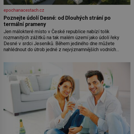
epochanacestach.cz
Poznejte údolí Desné: od Dlouhých strání po
termální prameny
Jen málokteré místo v České republice nabízí tolik
rozmanitých zážitků na tak malém území jako údolí řeky
Desné v srdci Jeseníků. Během jediného dne můžete
nahlédnout do útrob jedné z nejvýznamnějších vodních
elektráren v Evropě, vydat se na horské hřebeny, projet se na
koloběžce a den zakončit poznáváním památek ve Velkých
Losinách nebo v termálním