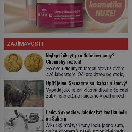
ZAJÍMAVOSTI
Nejlepší úkryt pro Nobelovy ceny?
Chemický roztok!
Po dvou dlouhých letech otevírá dveře
své laboratoře. Oči prolétnou po stole,
aby pak ulpěly na regálu, kde se nachází
Upíří jelen: Seznamte se, kabar pižmový!
všemožné látky. Hledá žluto-oranžovou
Vypadá jako jelen, vlastní dlouhé špičaté
tekutinu, jakmile ji zahlédne, nesmírně
zuby, jeho pižmo najdeme v parfémech
se mu uleví. Teď může svůj plán
celého světa a narazit na něj je velice
dokončit. Pod termínem aqua regia se
těžké. Tato charakteristika sedí na
skrývá směs s názvem lučavka
Ledová expedice: Jak dostat kostku ledu
jediného zástupce zvířecí říše – kabara
královská. Svůj přídomek nemá pro nic
na Saharu
pižmového. V Evropě ho jako první
za nic, […]
Arktický mráz, tři tuny ledu, jedno auto,
popíše švédský botanik Carl Linné
tisíce kilometrů, písek a tropické vedro.
(1707–1778), jenže v Asii o něm ví už