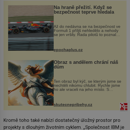
Na hraně přežití. Když se
bezpečnost teprve hledala
Až do nedávna se na bezpečnost ve
Formuli 1 příliš nehledělo a nehody
se jen vršily. Řada pilotů to poznala
na vlastní kůži, často s trvalými
následky nebo bohužel i ztrátou
života. Dnes nepochopiteln...
epochaplus.cz
Obraz s andělem chrání náš
dům
Ten obraz byl kýč, se kterým jsme se
nechtěli nikomu chlubit. Rychle jsme
ho ale vraceli na jeho místo. S
manželem Vaškem jsme si pořídili
chaloupku, takový domek na severu
Čech, kde jsme si naplánova...
skutecnepribehy.cz
Kromě toho také nabízí dostatečný úložný prostor pro
projekty s dlouhým životním cyklem. „Společnost IBM je