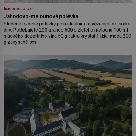
tisicereceptu.cz
Jahodovo-melounová polévka
Studené ovocné polévky jsou ideálním osvěžením pro horké
dny. Potřebujete 200 g jahod 600 g žlutého melounu 100 ml
sladkého dezertního vína 50 g cukru krystal 1 lžíci medu 200
g zakysané sm