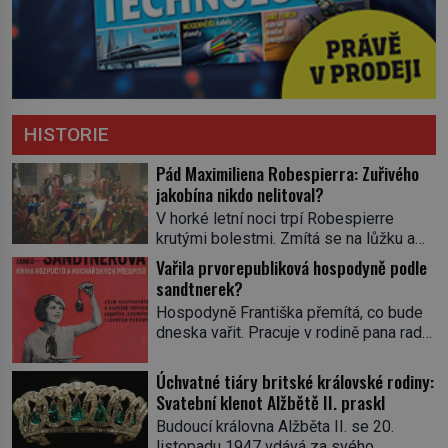
HISTORIE
Pád Maximiliena Robespierra: Zuřivého
jakobína nikdo nelitoval?
V horké letní noci trpí Robespierre
krutými bolestmi. Zmítá se na lůžku a
hlavou mu víří kolotoč myšlenek. Když
Vařila prvorepubliková hospodyně podle
se probere z mdlob, vzpomene si na
sandtnerek?
jednu z pařížských jasnovidek, kterou
Hospodyně Františka přemítá, co bude
před lety navštívil. Prorokovala mu
dneska vařit. Pracuje v rodině pana rady
tragický osud. Tehdy se jí vysmál.
a ten má mlsný jazýček. Zalistuje proto
„Robespierre to dotáhne hodně daleko,“
rychle v jedné ze „sandtnerek“.
Úchvatné tiáry britské královské rodiny:
prohlásil o něm jiný významný
„Zaplaťpánbůh, že už nemusíme chodit
Svatební klenot Alžbětě II. praskl
francouzský revolucionář, Honoré de
s lístky,“ povzdechne si směrem ke
Mirabeau […]
Budoucí královna Alžběta II. se 20.
služce, kterou má v kuchyni k ruce.
listopadu 1947 vdává za svého