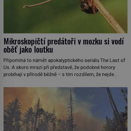
Mikroskopičtí predátoři v mozku si vodí
oběť jako loutku
Připomíná to námět apokalyptického seriálu The Last of
Us. A skoro mrazí při představě, že podobné horory
probíhají v přírodě běžně – s tím rozdílem, že nejde
pouze o infekce parazitickou houbou a že predátor
dokáže ovládat jen vývojově nesrovnatelně jednodušší
živočichy, než je člověk. Najít skutečné zombie není nic
nemožného ani v naší přírodě. […]