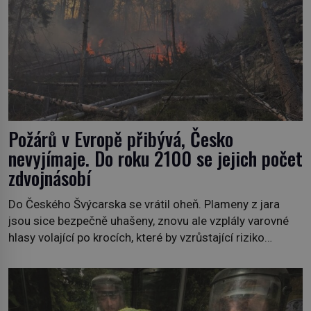
Požárů v Evropě přibývá, Česko
nevyjímaje. Do roku 2100 se jejich počet
zdvojnásobí
Do Českého Švýcarska se vrátil oheň. Plameny z jara
jsou sice bezpečně uhašeny, znovu ale vzplály varovné
hlasy volající po krocích, které by vzrůstající riziko
lesních požárů do budoucna minimalizovaly. Lesní
požáry už nejsou problémem pouze vzdáleného
Středomoří. S oteplujícím se klimatem, vysušenou
krajinou a desetiletími lidských zásahů se z nich stává