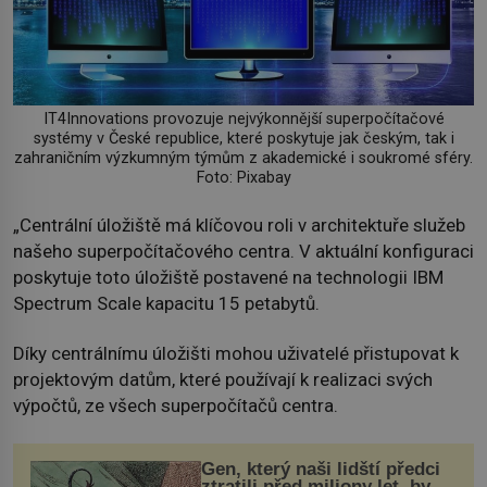
IT4Innovations provozuje nejvýkonnější superpočítačové
systémy v České republice, které poskytuje jak českým, tak i
zahraničním výzkumným týmům z akademické i soukromé sféry.
Foto: Pixabay
„Centrální úložiště má klíčovou roli v architektuře služeb
našeho superpočítačového centra. V aktuální konfiguraci
poskytuje toto úložiště postavené na technologii IBM
Spectrum Scale kapacitu 15 petabytů.
Díky centrálnímu úložišti mohou uživatelé přistupovat k
projektovým datům, které používají k realizaci svých
výpočtů, ze všech superpočítačů centra.
Gen, který naši lidští předci
ztratili před miliony let, by