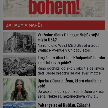
ZÁHADY A NAPĚTÍ
Vražedný dům v Chicagu: Nejděsivější
místo USA?
Na rohu ulic West 63rd Street a South
Wallace Avenue v Chicagu stojí
nenápadná pošta. Nemá žádný speciální
Tragédie v Aberfanu: Předpověděla dívka
nápis ani pamětní desku. A přesto prý
smrtící sesuv půdy?
místní zaměstnanci neradi chodí do
Ráno odchází do školy jako tisíce jiných
sklepa. Právě tady totiž sídlil sériový
dětí. Ještě předtím se ale svěří matce s
vrah H. H. Holmes a také
podivným snem. Ve škole, kterou dobře
nejpropracovanější past na lidi
Upírka z Dunaje: Žena, která chodila po
zná, tentokrát nevidí budovu ani
v dějinách americké kriminalistiky.
vodě
spolužáky. Místo nich se před ní tyčí
Herman Webster Mudgett (1861–1896)
Je pozdní noc a po hladině Dunaje kráčí
cosi temného. O několik hodin později je
přijíždí […]
žena. Neklesá, nezanechává vlny a
mrtvá. Mohla devítiletá Zahlédla vlastní
pohybuje se tiše, jako by černá voda
osud? Dne 21. října 1966 se velšská
Poltergeist od Rudňan: Záhadné
pod ní byla dlažbou. Muž, který ji z
vesnice Aberfan […]