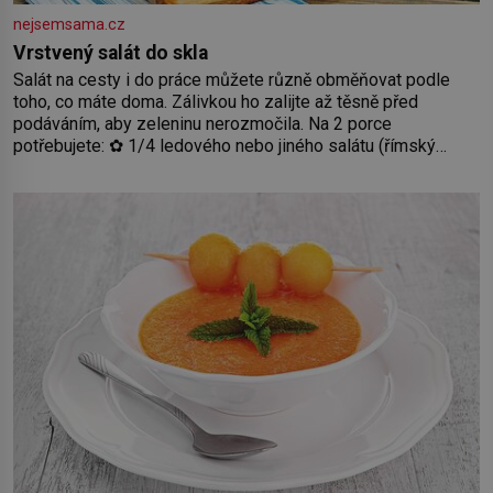
nejsemsama.cz
Vrstvený salát do skla
Salát na cesty i do práce můžete různě obměňovat podle
toho, co máte doma. Zálivkou ho zalijte až těsně před
podáváním, aby zeleninu nerozmočila. Na 2 porce
potřebujete: ✿ 1/4 ledového nebo jiného salátu (římský
salát, polníček…) ✿ 1 malá konzerva kukuřice ✿ ½ okurky ✿
2 rajčata Zálivka: ✿ 4 lžíce olivového oleje ✿ 1 lžíci citronové
šťávy ✿ ½ stroužku