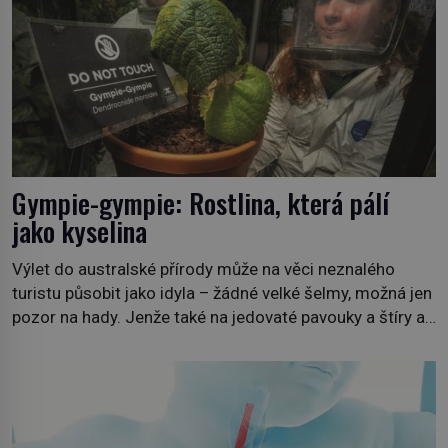
nový evropský normál […]
Gympie-gympie: Rostlina, která pálí
jako kyselina
Výlet do australské přírody může na věci neznalého
turistu působit jako idyla – žádné velké šelmy, možná jen
pozor na hady. Jenže také na jedovaté pavouky a štíry a
co už tuší málokdo, i na nenápadný keř se srdčitými listy.
Stačí letmý dotyk a ozve se pronikavá bolest, která
přetrvává i týdny. Nenápadný tento […]