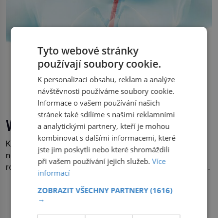
Tyto webové stránky
používají soubory cookie.
K personalizaci obsahu, reklam a analýze
návštěvnosti používáme soubory cookie.
Informace o vašem používání našich
stránek také sdílíme s našimi reklamními
Vědci vytvořili funkční umělý jícen
a analytickými partnery, kteří je mohou
kombinovat s dalšími informacemi, které
Když se narodí dítě s těžkou vrozenou vadou jícnu,
jste jim poskytli nebo které shromáždili
neodvratně ho čeká série náročných operací a dlouhé
při vašem používání jejich služeb.
Více
roky zdravotních komplikací. Britští vědci nyní představili
informací
technologii, která by jednou mohla nabídnout jiné řešení.
V laboratoři se jim podařilo vypěstovat funkční náhradu
ZOBRAZIT VŠECHNY PARTNERY
(1616)
DALŠÍ ČLÁNKY Z RUBRIKY
→
části jícnu, která úspěšně obstála v testech na zvířatech.
Jícen je svalová trubice, spojující […]