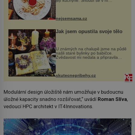
její kuchyně. Snoubí se v ní
evropské a asijské chutě a díky tomu
vznikají rozmanité a chuťově bohaté
pokrmy, které rozhodně st...
nejsemsama.cz
Jak jsem opustila svoje tělo
U známých na chalupě jsme na půdě
našli staré bylinky po babičce.
Zvědavost mi nedala a připravila
jsem si z nich lektvar… Zimní pobyt
na chalupě se pro mě vlastní vinou
změnil v děsivý zážitek, na kt...
skutecnepribehy.cz
Modulární design úložiště nám umožňuje v budoucnu
úložné kapacity snadno rozšiřovat,“ uvádí
Roman Slíva
,
vedoucí HPC architekt v IT4Innovations.