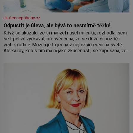
skutecnepribehy.cz
Odpustit je úleva, ale bývá to nesmírně těžké
Když se ukázalo, že si manžel našel milenku, rozhodla jsem
se trpělivě vyčkávat, přesvědčena, že se dříve či později
vrátí k rodině. Možná je to jedna z nejtěžších věcí na světě.
Ale každý, kdo s tím má nějaké zkušenosti, se zapřísahá, že
pokud odpustíte, znatelně se vám uleví. Když se ke mně
doneslo, že si manžel pořídil milenku,