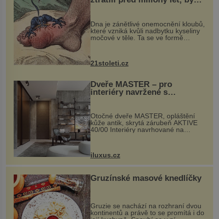
mohl pomoci s léčbou
„nemoci králů“
Dna je zánětlivé onemocnění kloubů,
které vzniká kvůli nadbytku kyseliny
močové v těle. Ta se ve formě
krystalků ukládá v blízkosti kloubů,
nejčastěji přitom postihuje palce na
nohou, a způsobuje bole...
21stoleti.cz
Dveře MASTER – pro
interiéry navržené s
rozumem i vášní!
Otočné dveře MASTER, opláštění
kůže antik, skrytá zárubeň AKTIVE
40/00 Interiéry navrhované na
zakázku často vyžadují atypické
rozměry nejen nábytku, ale i
otvorových prvků. Technické zázemí
iluxus.cz
dnes umož...
Gruzínské masové knedlíčky
Gruzie se nachází na rozhraní dvou
kontinentů a právě to se promítá i do