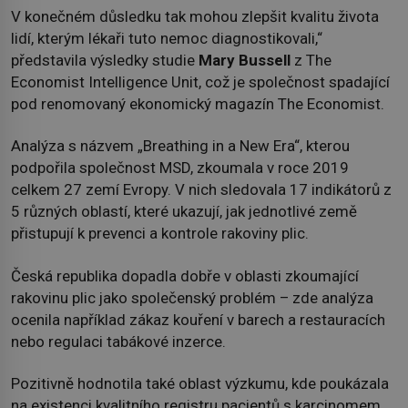
V konečném důsledku tak mohou zlepšit kvalitu života
lidí, kterým lékaři tuto nemoc diagnostikovali,“
představila výsledky studie
Mary Bussell
z The
Economist Intelligence Unit, což je společnost spadající
pod renomovaný ekonomický magazín The Economist.
Analýza s názvem „Breathing in a New Era“, kterou
podpořila společnost MSD, zkoumala v roce 2019
celkem 27 zemí Evropy. V nich sledovala 17 indikátorů z
5 různých oblastí, které ukazují, jak jednotlivé země
přistupují k prevenci a kontrole rakoviny plic.
Česká republika dopadla dobře v oblasti zkoumající
rakovinu plic jako společenský problém – zde analýza
ocenila například zákaz kouření v barech a restauracích
nebo regulaci tabákové inzerce.
Pozitivně hodnotila také oblast výzkumu, kde poukázala
na existenci kvalitního registru pacientů s karcinomem