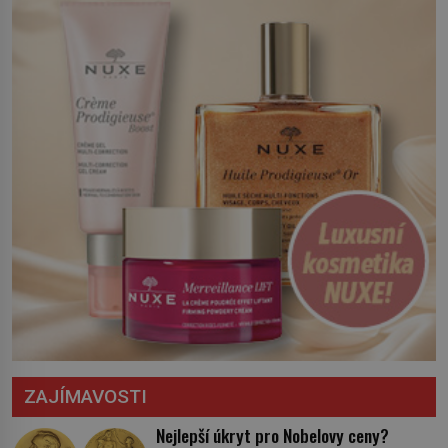
opatření, která mají posílit obranu jeho
království. Zajistit hodlá především
severní hranici. Na […]
ZAJÍMAVOSTI
Nejlepší úkryt pro Nobelovy ceny?