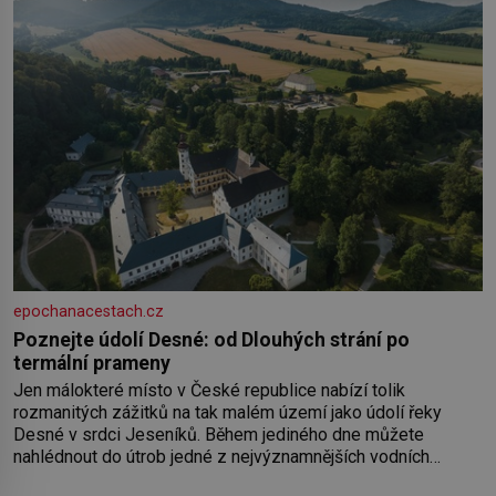
epochanacestach.cz
Poznejte údolí Desné: od Dlouhých strání po
termální prameny
Jen málokteré místo v České republice nabízí tolik
rozmanitých zážitků na tak malém území jako údolí řeky
Desné v srdci Jeseníků. Během jediného dne můžete
nahlédnout do útrob jedné z nejvýznamnějších vodních
elektráren v Evropě, vydat se na horské hřebeny, projet se na