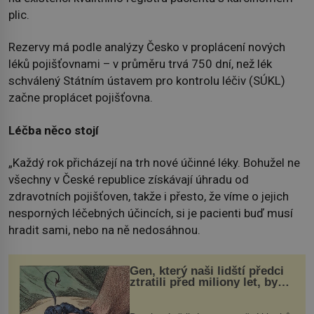
plic.
Rezervy má podle analýzy Česko v proplácení nových
léků pojišťovnami – v průměru trvá 750 dní, než lék
schválený Státním ústavem pro kontrolu léčiv (SÚKL)
začne proplácet pojišťovna.
Léčba něco stojí
„Každý rok přicházejí na trh nové účinné léky. Bohužel ne
všechny v České republice získávají úhradu od
zdravotních pojišťoven, takže i přesto, že víme o jejich
nesporných léčebných účincích, si je pacienti buď musí
hradit sami, nebo na ně nedosáhnou.
Gen, který naši lidští předci
ztratili před miliony let, by
mohl pomoci s léčbou
„nemoci králů“