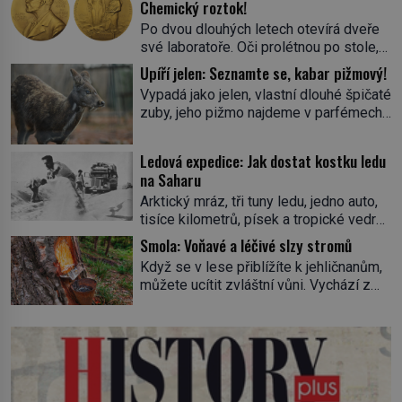
Chemický roztok!
Po dvou dlouhých letech otevírá dveře
své laboratoře. Oči prolétnou po stole,
aby pak ulpěly na regálu, kde se nachází
Upíří jelen: Seznamte se, kabar pižmový!
všemožné látky. Hledá žluto-oranžovou
Vypadá jako jelen, vlastní dlouhé špičaté
tekutinu, jakmile ji zahlédne, nesmírně
zuby, jeho pižmo najdeme v parfémech
se mu uleví. Teď může svůj plán
celého světa a narazit na něj je velice
dokončit. Pod termínem aqua regia se
těžké. Tato charakteristika sedí na
skrývá směs s názvem lučavka
Ledová expedice: Jak dostat kostku ledu
jediného zástupce zvířecí říše – kabara
královská. Svůj přídomek nemá pro nic
na Saharu
pižmového. V Evropě ho jako první
za nic, […]
Arktický mráz, tři tuny ledu, jedno auto,
popíše švédský botanik Carl Linné
tisíce kilometrů, písek a tropické vedro.
(1707–1778), jenže v Asii o něm ví už
To je ve zkratce zdánlivě nesplnitelná
celá staletí. Zvíře připomíná jelena,
Smola: Voňavé a léčivé slzy stromů
výzva, která se promění v úžasné
v kohoutku dosahuje […]
Když se v lese přiblížíte k jehličnanům,
dobrodružství a důkaz, že nic není
můžete ucítit zvláštní vůni. Vychází z
nemožné. Vše začíná na podzim 1958
lepkavé látky, která vytéká z
jako hec. Rádio Luxembourg přichází s
poraněného kmene. Kdysi lidé věřili, že
neobvyklou výzvou. Tomu, kdo dokáže
právě v ní je síla stromu. Smola také
dopravit ze severního polárního kruhu
patří k nejstarším surovinám, s nimiž
na […]
lidstvo pracovalo. Chrání strom před
infekcí, hmyzem a vysycháním. Dá se