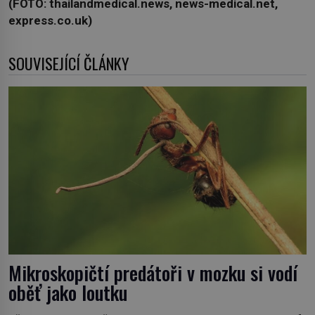
(FOTO: thailandmedical.news, news-medical.net,
express.co.uk)
SOUVISEJÍCÍ ČLÁNKY
Mikroskopičtí predátoři v mozku si vodí
oběť jako loutku