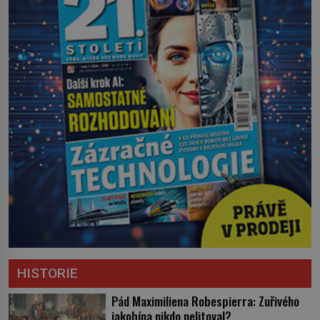
HISTORIE
Pád Maximiliena Robespierra: Zuřivého
jakobína nikdo nelitoval?