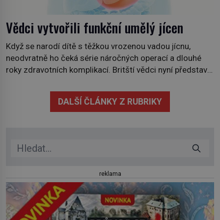
Vědci vytvořili funkční umělý jícen
Když se narodí dítě s těžkou vrozenou vadou jícnu,
neodvratně ho čeká série náročných operací a dlouhé
roky zdravotních komplikací. Britští vědci nyní představili
technologii, která by jednou mohla nabídnout jiné řešení.
V laboratoři se jim podařilo vypěstovat funkční náhradu
DALŠÍ ČLÁNKY Z RUBRIKY
části jícnu, která úspěšně obstála v testech na zvířatech.
Jícen je svalová trubice, spojující […]
reklama