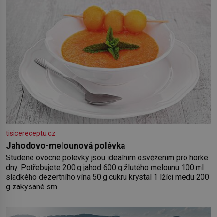
tisicereceptu.cz
Jahodovo-melounová polévka
Studené ovocné polévky jsou ideálním osvěžením pro horké
dny. Potřebujete 200 g jahod 600 g žlutého melounu 100 ml
sladkého dezertního vína 50 g cukru krystal 1 lžíci medu 200
g zakysané sm