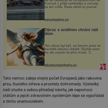
Až do nedávna se na bezpečnost ve
Formuli 1 příliš nehledělo a nehody
se jen vršily. Řada pilotů to poznala
na vlastní kůži, často s trvalými
následky nebo bohužel i ztrátou
života. Dnes nepochopiteln...
epochaplus.cz
Obraz s andělem chrání náš
dům
Ten obraz byl kýč, se kterým jsme se
nechtěli nikomu chlubit. Rychle jsme
ho ale vraceli na jeho místo. S
manželem Vaškem jsme si pořídili
chaloupku, takový domek na severu
Čech, kde jsme si naplánova...
skutecnepribehy.cz
Tato nemoc zabije stejný počet Evropanů jako rakovina
prsu, tlustého střeva a prostaty dohromady. Výsledky
naší studie s sebou přinášejí návrhy, jak napomoci
státům a jejich zdravotním systémům lépe se vypořádat
s tímto onemocněním.