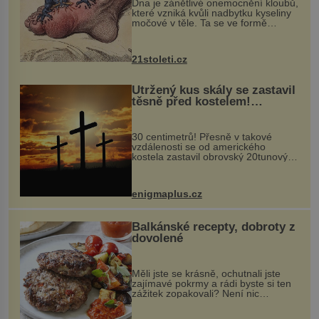
Dna je zánětlivé onemocnění kloubů,
které vzniká kvůli nadbytku kyseliny
močové v těle. Ta se ve formě
krystalků ukládá v blízkosti kloubů,
nejčastěji přitom postihuje palce na
nohou, a způsobuje bole...
21stoleti.cz
Utržený kus skály se zastavil
těsně před kostelem!
Ochránila ho boží síla?
30 centimetrů! Přesně v takové
vzdálenosti se od amerického
kostela zastavil obrovský 20tunový
balvan, který se v květnu 2014
nečekaně odtrhl od nedaleké skály
při její demolici. Podle místních stojí
enigmaplus.cz
...
Balkánské recepty, dobroty z
dovolené
Měli jste se krásně, ochutnali jste
zajímavé pokrmy a rádi byste si ten
zážitek zopakovali? Není nic
snazšího. Pljeskavica (10 porcí)
Možná jste ji ochutnali na dovolené v