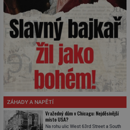
ZÁHADY A NAPĚTÍ
Vražedný dům v Chicagu: Nejděsivější
místo USA?
Na rohu ulic West 63rd Street a South