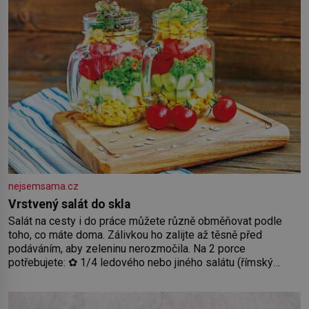
nejsemsama.cz
Vrstvený salát do skla
Salát na cesty i do práce můžete různě obměňovat podle
toho, co máte doma. Zálivkou ho zalijte až těsně před
podáváním, aby zeleninu nerozmočila. Na 2 porce
potřebujete: ✿ 1/4 ledového nebo jiného salátu (římský
salát, polníček…) ✿ 1 malá konzerva kukuřice ✿ ½ okurky ✿
2 rajčata Zálivka: ✿ 4 lžíce olivového oleje ✿ 1 lžíci citronové
šťávy ✿ ½ stroužku