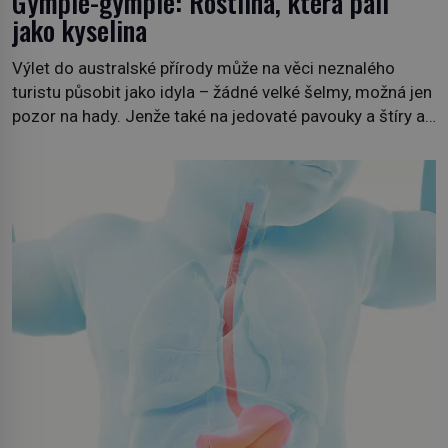
Gympie-gympie: Rostlina, která pálí
jako kyselina
Výlet do australské přírody může na věci neznalého
turistu působit jako idyla – žádné velké šelmy, možná jen
pozor na hady. Jenže také na jedovaté pavouky a štíry a
co už tuší málokdo, i na nenápadný keř se srdčitými listy.
Stačí letmý dotyk a ozve se pronikavá bolest, která
přetrvává i týdny. Nenápadný tento […]