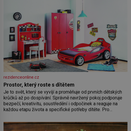
rezidenceonline.cz
Prostor, který roste s dítětem
Je to svět, který se vyvíjí a proměňuje od prvních dětských
krůčků až po dospívání. Správně navržený pokoj podporuje
bezpečí, kreativitu, soustředění i odpočinek a reaguje na
každou etapu života a specifické potřeby dítěte. Pro
nejmenší je klíčová jednoduchost, měkkost a bezpečí, proto
by pokoj miminka měl působit především klidně a útulně.
Předškolní věk je