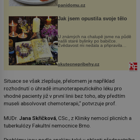
bývalé Jugoslávii, lze ji vi...
panidomu.cz
Jak jsem opustila svoje tělo
U známých na chalupě jsme na půdě
našli staré bylinky po babičce.
Zvědavost mi nedala a připravila
jsem si z nich lektvar… Zimní pobyt
na chalupě se pro mě vlastní vinou
změnil v děsivý zážitek, na kt...
skutecnepribehy.cz
Situace se však zlepšuje, přelomem je například
rozhodnutí o úhradě imunoterapeutického léku pro
vhodné pacienty již v první linii bez toho, aby předtím
museli absolvovat chemoterapii,“ potvrzuje prof.
MUDr.
Jana Skřičková
, CSc., z Kliniky nemocí plicních a
tuberkulózy Fakultní nemocnice Brno.