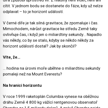
díra způsobí uprostřed vír. Z hladiny není vidět, není ani
cítit. V jednom bodu se dostanete do fáze, kdy už nelze
odplavat – to je horizont událostí.
V černé díře je tak silná gravitace, že zpomaluje i čas.
Mimochodem, nárůst gravitace ke středu Země taky
ovlivňuje čas, i když jen o miliardtiny sekundy… Napadlo
vás někdy, co by se stalo, kdyby se někdo někdy za
horizont událostí dostal? Jak by skončil?
Víte, že…
… hodina na úrovni moře uběhne o miliardtinu sekundy
pomaleji než na Mount Everestu?
Na hranici horizontu
V roce 1999 raketoplán Columbia vynese na oběžnou
dráhu Země 4 800 kg vážící rentgenovou observatoř