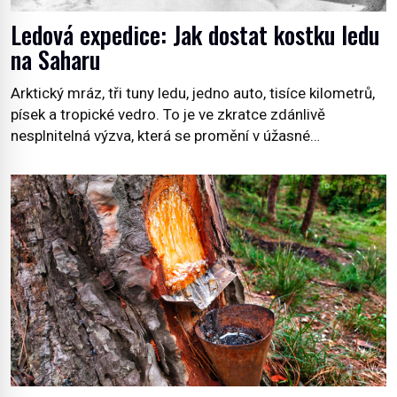
Ledová expedice: Jak dostat kostku ledu
na Saharu
Arktický mráz, tři tuny ledu, jedno auto, tisíce kilometrů,
písek a tropické vedro. To je ve zkratce zdánlivě
nesplnitelná výzva, která se promění v úžasné
dobrodružství a důkaz, že nic není nemožné. Vše začíná
na podzim 1958 jako hec. Rádio Luxembourg přichází s
neobvyklou výzvou. Tomu, kdo dokáže dopravit ze
severního polárního kruhu na […]