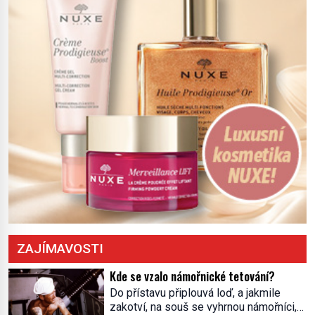
severní hranici. Na […]
ZAJÍMAVOSTI
Kde se vzalo námořnické tetování?
Do přístavu připlouvá loď, a jakmile
zakotví, na souš se vyhrnou námořníci,