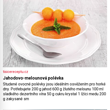
šťávy ✿ ½ stroužku
tisicereceptu.cz
Jahodovo-melounová polévka
Studené ovocné polévky jsou ideálním osvěžením pro horké
dny. Potřebujete 200 g jahod 600 g žlutého melounu 100 ml
sladkého dezertního vína 50 g cukru krystal 1 lžíci medu 200
g zakysané sm