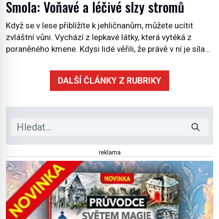
Smola: Voňavé a léčivé slzy stromů
Když se v lese přiblížíte k jehličnanům, můžete ucítit
zvláštní vůni. Vychází z lepkavé látky, která vytéká z
poraněného kmene. Kdysi lidé věřili, že právě v ní je síla
stromu. Smola také patří k nejstarším surovinám, s nimiž
lidstvo pracovalo. Chrání strom před infekcí, hmyzem a
DALŠÍ ČLÁNKY Z RUBRIKY
vysycháním. Dá se říct, že je to přírodní […]
reklama