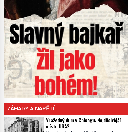
ZÁHADY A NAPĚTÍ
Vražedný dům v Chicagu: Nejděsivější
místo USA?