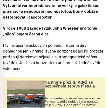
Vytvoří útvar nepředstavitelně veliký, s galaktickou
gravitací a nepopsatelnou hustotou, který dokáže
deformovat i časoprostor.
V roce 1968 zavede fyzik John Wheeler pro tohle
„něco“ pojem černá díra.
I ty nejlepší teleskopy při pohledu na černé díry
dohlédnou jen k hranici zvané horizont událostí, protože
potřebují detekovat nějaké elektromagnetické záření
(světlo). Jenže za horizontem událostí už žádné světlo
vidět není.
Na hraně přežití. Když se
bezpečnost teprve hledala
Až do nedávna se na bezpečnost ve
Formuli 1 příliš nehledělo a nehody
se jen vršily. Řada pilotů to poznala