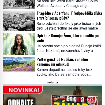
Na rohu ulic West 63rd Street a South
Wallace Avenue v Chicagu stojí
nenápadná pošta. Nemá žádný speciální
Tragédie v Aberfanu: Předpověděla dívka
nápis ani pamětní desku. A přesto prý
smrtící sesuv půdy?
místní zaměstnanci neradi chodí do
Ráno odchází do školy jako tisíce jiných
sklepa. Právě tady totiž sídlil sériový
dětí. Ještě předtím se ale svěří matce s
vrah H. H. Holmes a také
podivným snem. Ve škole, kterou dobře
nejpropracovanější past na lidi
Upírka z Dunaje: Žena, která chodila po
zná, tentokrát nevidí budovu ani
v dějinách americké kriminalistiky.
vodě
spolužáky. Místo nich se před ní tyčí
Herman Webster Mudgett (1861–1896)
Je pozdní noc a po hladině Dunaje kráčí
cosi temného. O několik hodin později je
přijíždí […]
žena. Neklesá, nezanechává vlny a
mrtvá. Mohla devítiletá Zahlédla vlastní
pohybuje se tiše, jako by černá voda
osud? Dne 21. října 1966 se velšská
Poltergeist od Rudňan: Záhadné
pod ní byla dlažbou. Muž, který ji z
vesnice Aberfan […]
kamenování odnikud!
břehu pozoruje, ji údajně poznává, jenže
Ruža Vlajna má být v tu chvíli mrtvá celé
Kámen dopadl na hladinu řeky bez
století. Vesnice Kisiljevo v
zvuku, jako by se samotná voda
severovýchodním Srbsku má s upíry
rozhodla mlčet. Mladší z chlapců
reklama
nevyřízené účty. […]
bolestně strhl ruku, ale další úder ho
zasáhl dříve, než si vůbec uvědomil
pohyb: tiše, nelidsky přesně. „Odkud…?“
zachrčel starší student, ale v houštině
na břehu nebyl nikdo, kdo by po nich