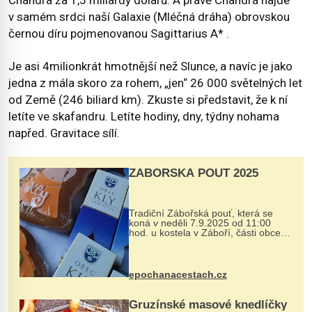
Chandra za 1,5 miliardy dolarů. A právě Chandra najde
v samém srdci naší Galaxie (Mléčná dráha) obrovskou
černou díru pojmenovanou Sagittarius A* .
Je asi 4milionkrát hmotnější než Slunce, a navíc je jako
jedna z mála skoro za rohem, „jen“ 26 000 světelných let
od Země (246 biliard km). Zkuste si představit, že k ní
letíte ve skafandru. Letíte hodiny, dny, týdny nohama
napřed. Gravitace sílí.
ZÁBOŘSKÁ POUŤ 2025
Tradiční Zábořská pouť, která se
koná v neděli 7.9.2025 od 11:00
hod. u kostela v Záboří, části obce
Kly u Mělníka. V programu naleznete
komentovanou prohlídku kostela,
dobovou hudbu, řemesla, atrakce...
epochanacestach.cz
Gruzínské masové knedlíčky