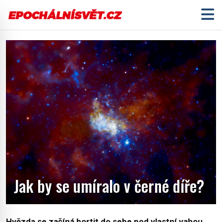
Jak by se umíralo v černé díře?
Hvězda se začíná bortit do sebe pod vlastní vahou.