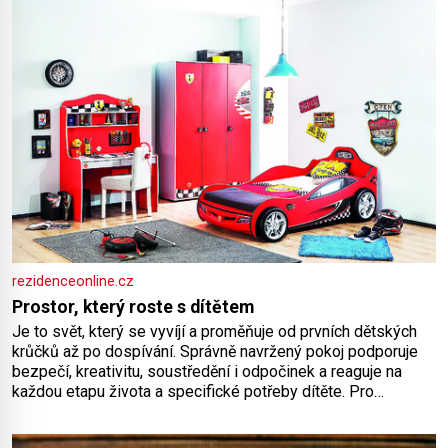
rezidenceonline.cz
Prostor, který roste s dítětem
Je to svět, který se vyvíjí a proměňuje od prvních dětských
krůčků až po dospívání. Správně navržený pokoj podporuje
bezpečí, kreativitu, soustředění i odpočinek a reaguje na
každou etapu života a specifické potřeby dítěte. Pro
nejmenší je klíčová jednoduchost, měkkost a bezpečí, proto
by pokoj miminka měl působit především klidně a útulně.