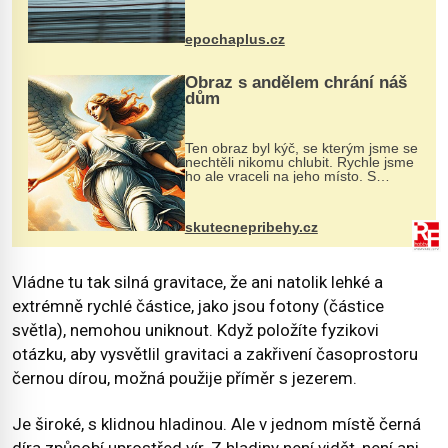
na vlastní kůži, často s trvalými
následky nebo bohužel i ztrátou
života. Dnes nepochopiteln...
epochaplus.cz
Obraz s andělem chrání náš
dům
Ten obraz byl kýč, se kterým jsme se
nechtěli nikomu chlubit. Rychle jsme
ho ale vraceli na jeho místo. S
manželem Vaškem jsme si pořídili
chaloupku, takový domek na severu
Čech, kde jsme si naplánova...
skutecnepribehy.cz
Vládne tu tak silná gravitace, že ani natolik lehké a
extrémně rychlé částice, jako jsou fotony (částice
světla), nemohou uniknout. Když položíte fyzikovi
otázku, aby vysvětlil gravitaci a zakřivení časoprostoru
černou dírou, možná použije příměr s jezerem.
Je široké, s klidnou hladinou. Ale v jednom místě černá