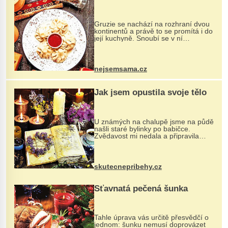
Gruzie se nachází na rozhraní dvou
kontinentů a právě to se promítá i do
její kuchyně. Snoubí se v ní
evropské a asijské chutě a díky tomu
vznikají rozmanité a chuťově bohaté
pokrmy, které rozhodně st...
nejsemsama.cz
Jak jsem opustila svoje tělo
U známých na chalupě jsme na půdě
našli staré bylinky po babičce.
Zvědavost mi nedala a připravila
jsem si z nich lektvar… Zimní pobyt
na chalupě se pro mě vlastní vinou
změnil v děsivý zážitek, na kt...
skutecnepribehy.cz
Šťavnatá pečená šunka
Tahle úprava vás určitě přesvědčí o
jednom: šunku nemusí doprovázet