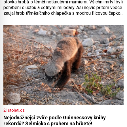
stovka hrobů s téměř netknutými mumiemi. Všichni mrtví byli
pohřbeni s úctou a četnými milodary. Asi nejvíc přitom vědce
zaujal hrob tříměsíčního chlapečka s modrou filcovou čapkou,
z níž se draly blonďaté vlásky. Fakt, že jsou těla dávných lidí
nesmírně dobře zachovalá, přičítají odborníci zdejším
klimatickým podmínkám. Sucho, prosolené písky a extrémně
21stoleti.cz
Nejodvážnější zvíře podle Guinnessovy knihy
rekordů? Šelmička s pruhem na hřbetě!