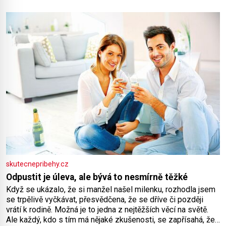
elektráren v Evropě, vydat se na horské hřebeny, projet se na
koloběžce a den zakončit poznáváním památek ve Velkých
Losinách nebo v termálním
skutecnepribehy.cz
Odpustit je úleva, ale bývá to nesmírně těžké
Když se ukázalo, že si manžel našel milenku, rozhodla jsem
se trpělivě vyčkávat, přesvědčena, že se dříve či později
vrátí k rodině. Možná je to jedna z nejtěžších věcí na světě.
Ale každý, kdo s tím má nějaké zkušenosti, se zapřísahá, že