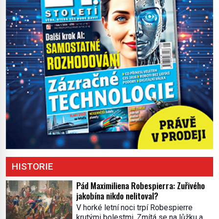
HISTORIE
Pád Maximiliena Robespierra: Zuřivého
jakobína nikdo nelitoval?
V horké letní noci trpí Robespierre
krutými bolestmi. Zmítá se na lůžku a