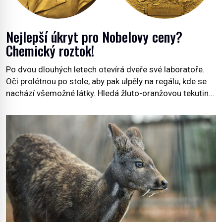
Nejlepší úkryt pro Nobelovy ceny?
Chemický roztok!
Po dvou dlouhých letech otevírá dveře své laboratoře.
Oči prolétnou po stole, aby pak ulpěly na regálu, kde se
nachází všemožné látky. Hledá žluto-oranžovou tekutinu,
jakmile ji zahlédne, nesmírně se mu uleví. Teď může svůj
plán dokončit. Pod termínem aqua regia se skrývá
směs s názvem lučavka královská. Svůj přídomek nemá
pro nic za nic, […]