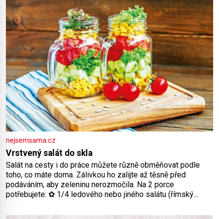
Předškolní věk je
nejsemsama.cz
Vrstvený salát do skla
Salát na cesty i do práce můžete různě obměňovat podle
toho, co máte doma. Zálivkou ho zalijte až těsně před
podáváním, aby zeleninu nerozmočila. Na 2 porce
potřebujete: ✿ 1/4 ledového nebo jiného salátu (římský
salát, polníček…) ✿ 1 malá konzerva kukuřice ✿ ½ okurky ✿
2 rajčata Zálivka: ✿ 4 lžíce olivového oleje ✿ 1 lžíci citronové