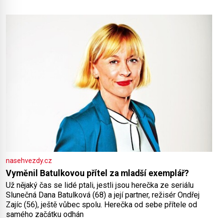
pokud odpustíte, znatelně se vám uleví. Když se ke mně
doneslo, že si manžel pořídil milenku,
nasehvezdy.cz
Vyměnil Batulkovou přítel za mladší exemplář?
Už nějaký čas se lidé ptali, jestli jsou herečka ze seriálu
Slunečná Dana Batulková (68) a její partner, režisér Ondřej
Zajíc (56), ještě vůbec spolu. Herečka od sebe přítele od
samého začátku odhán