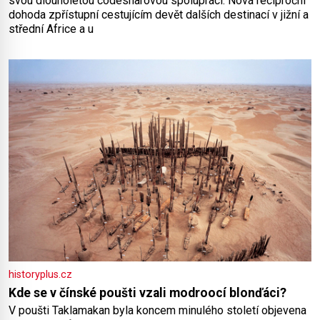
svou dlouholetou codesharovou spolupráci. Nová reciproční
dohoda zpřístupní cestujícím devět dalších destinací v jižní a
střední Africe a u
historyplus.cz
Kde se v čínské poušti vzali modroocí blonďáci?
V poušti Taklamakan byla koncem minulého století objevena