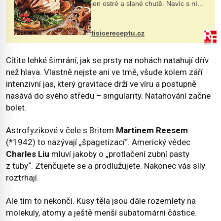
jen ostré a slané chutě. Navíc s ní
nakrmíte poměrně hodně hladových
krků. Ingredience sádlo 3 kg šunky
vcelku 3 stroužky česneku hl...
tisicereceptu.cz
Cítíte lehké šimrání, jak se prsty na nohách natahují dřív
než hlava. Vlastně nejste ani ve tmě, všude kolem září
intenzivní jas, který gravitace drží ve víru a postupně
nasává do svého středu – singularity. Natahování začne
bolet.
Astrofyzikové v čele s Britem
Martinem Reesem
(*1942) to nazývají „špagetizací“. Americký vědec
Charles Liu
mluví jakoby o „protlačení zubní pasty
z tuby“. Ztenčujete se a prodlužujete. Nakonec vás síly
roztrhají.
Ale tím to nekončí. Kusy těla jsou dále rozemlety na
molekuly, atomy a ještě menší subatomární částice.