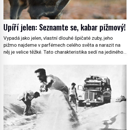
Upíří jelen: Seznamte se, kabar pižmový!
Vypadá jako jelen, vlastní dlouhé špičaté zuby, jeho
pižmo najdeme v parfémech celého světa a narazit na
něj je velice těžké. Tato charakteristika sedí na jediného
zástupce zvířecí říše – kabara pižmového. V Evropě ho
jako první popíše švédský botanik Carl Linné (1707–
1778), jenže v Asii o něm ví už celá staletí. Zvíře
připomíná jelena, v kohoutku dosahuje […]