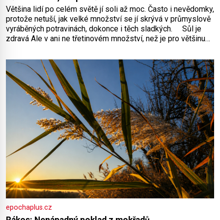
Většina lidí po celém světě jí soli až moc. Často i nevědomky,
protože netuší, jak velké množství se jí skrývá v průmyslově
vyráběných potravinách, dokonce i těch sladkých. Sůl je
zdravá Ale v ani ne třetinovém množství, než je pro většinu
populace běžné. Její základní složky– sodík a chlór – jsou
zásadní pro správné hospodaření
epochaplus.cz
Rákos: Nenápadný poklad z mokřadů