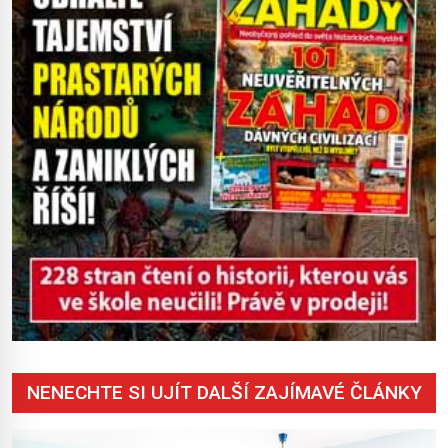
mohl cokoliv házet. A když se […]
NENECHTE SI UJÍT DALŠÍ ZAJÍMAVÉ ČLÁNKY