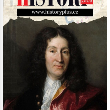
sebe. Američan Robert William Kearns
(1927–2005), který během vlastní
svatby přijde […]