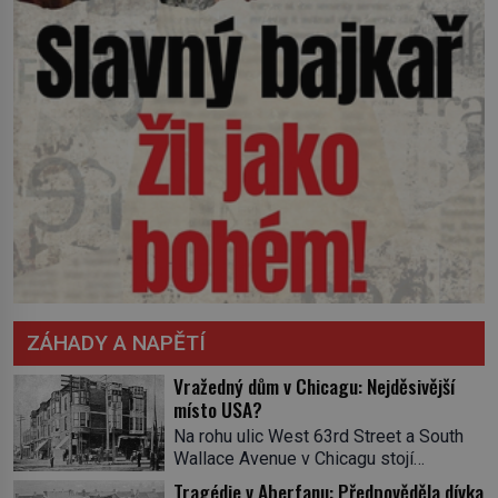
ZÁHADY A NAPĚTÍ
Vražedný dům v Chicagu: Nejděsivější
místo USA?
Na rohu ulic West 63rd Street a South
Wallace Avenue v Chicagu stojí
nenápadná pošta. Nemá žádný speciální
Tragédie v Aberfanu: Předpověděla dívka