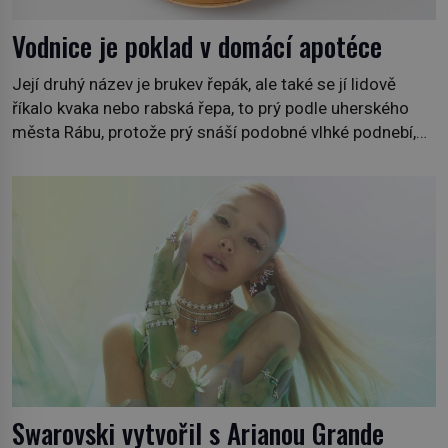
Vodnice je poklad v domácí apotéce
Její druhý název je brukev řepák, ale také se jí lidově
říkalo kvaka nebo rabská řepa, to prý podle uherského
města Rábu, protože prý snáší podobné vlhké podnebí,
jako je tam. Určitě jste se s ní už setkali, třeba na trzích,
někdy i v obchodech. Její bulvy jsou bílé, nahoře někdy
fialové a chutí […]
Swarovski vytvořil s Arianou Grande