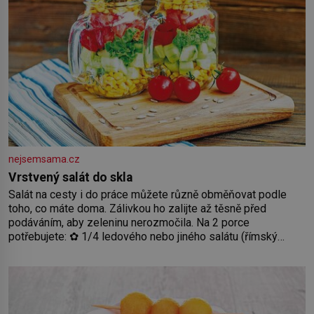
nejsemsama.cz
Vrstvený salát do skla
Salát na cesty i do práce můžete různě obměňovat podle
toho, co máte doma. Zálivkou ho zalijte až těsně před
podáváním, aby zeleninu nerozmočila. Na 2 porce
potřebujete: ✿ 1/4 ledového nebo jiného salátu (římský
salát, polníček…) ✿ 1 malá konzerva kukuřice ✿ ½ okurky ✿
2 rajčata Zálivka: ✿ 4 lžíce olivového oleje ✿ 1 lžíci citronové
šťávy ✿ ½ stroužku