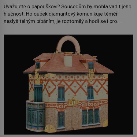
Uvažujete o papouškovi? Sousedům by mohla vadit jeho
hlučnost. Holoubek diamantový komunikuje téměř
neslyšitelným pípáním, je roztomilý a hodí se i pro
chovatele začátečníky. Jedná se o nenáročného
klidného ptáčka, který většinu dne jen posedává. Hodně
času tráví na zemi, kde sbírá zbytky semínek Jeho
domovinou je prakticky celá Austrálie s výjimkou
pobřežní oblasti. […]