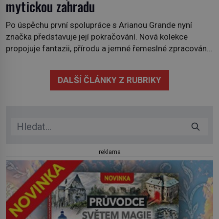
mytickou zahradu
Po úspěchu první spolupráce s Arianou Grande nyní
značka představuje její pokračování. Nová kolekce
propojuje fantazii, přírodu a jemné řemeslné zpracování
do svěžího, prosvětleného designového příběhu. Téměř
třicítka šperků působí hravě a zároveň rafinovaně.
DALŠÍ ČLÁNKY Z RUBRIKY
Spolupráce mezi značkou Swarovski a zpěvačkou a
herečkou Arianou Grande vstupuje do nové kapitoly. Po
debutové kolekci, která představila moderní […]
reklama