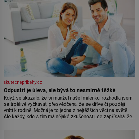
skutecnepribehy.cz
Odpustit je úleva, ale bývá to nesmírně těžké
Když se ukázalo, že si manžel našel milenku, rozhodla jsem
se trpělivě vyčkávat, přesvědčena, že se dříve či později
vrátí k rodině. Možná je to jedna z nejtěžších věcí na světě.
Ale každý, kdo s tím má nějaké zkušenosti, se zapřísahá, že
pokud odpustíte, znatelně se vám uleví. Když se ke mně
doneslo, že si manžel pořídil milenku,