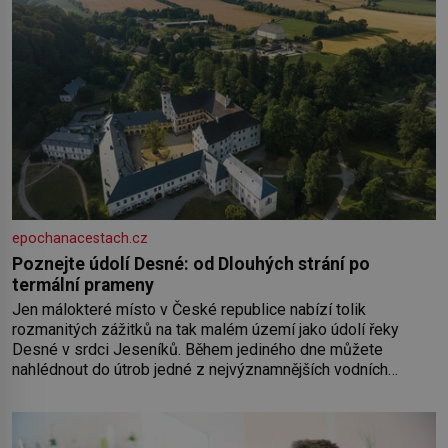
epochanacestach.cz
Poznejte údolí Desné: od Dlouhých strání po
termální prameny
Jen málokteré místo v České republice nabízí tolik
rozmanitých zážitků na tak malém území jako údolí řeky
Desné v srdci Jeseníků. Během jediného dne můžete
nahlédnout do útrob jedné z nejvýznamnějších vodních
elektráren v Evropě, vydat se na horské hřebeny, projet se na
koloběžce a den zakončit poznáváním památek ve Velkých
Losinách nebo v termálním