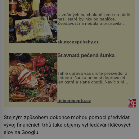
U známých na chalupě jsme na půdě
našli staré bylinky po babičce.
Zvědavost mi nedala a připravila
jsem si z nich lektvar… Zimní pobyt
na chalupě se pro mě vlastní vinou
změnil v děsivý zážitek, na kt...
skutecnepribehy.cz
Šťavnatá pečená šunka
Tahle úprava vás určitě přesvědčí o
jednom: šunku nemusí doprovázet
jen ostré a slané chutě. Navíc s ní
nakrmíte poměrně hodně hladových
krků. Ingredience sádlo 3 kg šunky
vcelku 3 stroužky česneku hl...
tisicereceptu.cz
Stejným způsobem dokonce mohou pomoci předvídat
vývoj finančních trhů také objemy vyhledávání klíčových
slov na Googlu.