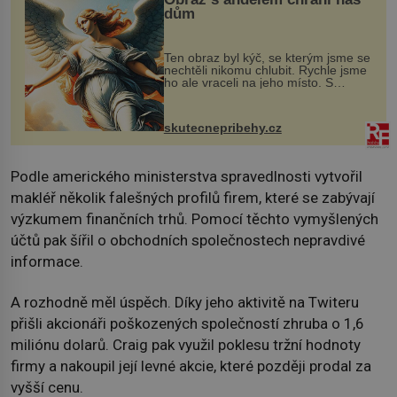
dům
Ten obraz byl kýč, se kterým jsme se
nechtěli nikomu chlubit. Rychle jsme
ho ale vraceli na jeho místo. S
manželem Vaškem jsme si pořídili
chaloupku, takový domek na severu
Čech, kde jsme si naplánova...
skutecnepribehy.cz
Podle amerického ministerstva spravedlnosti vytvořil
makléř několik falešných profilů firem, které se zabývají
výzkumem finančních trhů. Pomocí těchto vymyšlených
účtů pak šířil o obchodních společnostech nepravdivé
informace.
A rozhodně měl úspěch. Díky jeho aktivitě na Twiteru
přišli akcionáři poškozených společností zhruba o 1,6
miliónu dolarů. Craig pak využil poklesu tržní hodnoty
firmy a nakoupil její levné akcie, které později prodal za
vyšší cenu.