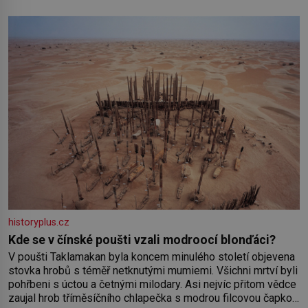
historyplus.cz
Kde se v čínské poušti vzali modroocí blonďáci?
V poušti Taklamakan byla koncem minulého století objevena
stovka hrobů s téměř netknutými mumiemi. Všichni mrtví byli
pohřbeni s úctou a četnými milodary. Asi nejvíc přitom vědce
zaujal hrob tříměsíčního chlapečka s modrou filcovou čapkou,