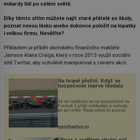
miliardy lidí po celém světě.
Díky těmto sítím můžete najít staré přátelé ze školy,
poznat novou lásku anebo dokonce položit na lopatky
i velkou firmu. Nevěříte?
Příkladem je příběh skotského finančního makléře
Jamese Alana Craiga, který v roce 2013 využil sociální
sítě Twitter, aby schválně manipuloval s cenami akcií.
Na hraně přežití. Když se
bezpečnost teprve hledala
Až do nedávna se na bezpečnost ve
Formuli 1 příliš nehledělo a nehody
se jen vršily. Řada pilotů to poznala
na vlastní kůži, často s trvalými
následky nebo bohužel i ztrátou
života. Dnes nepochopiteln...
epochaplus.cz
Obraz s andělem chrání náš