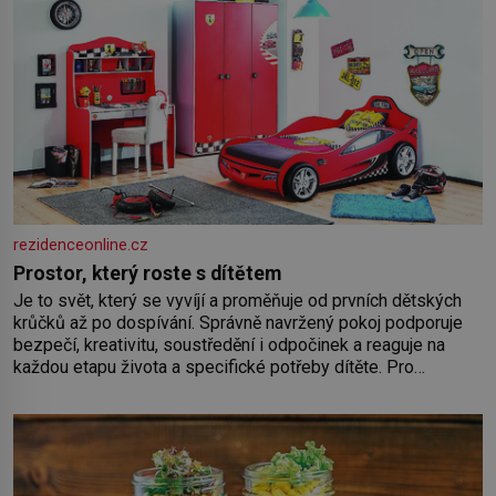
rezidenceonline.cz
Prostor, který roste s dítětem
Je to svět, který se vyvíjí a proměňuje od prvních dětských
krůčků až po dospívání. Správně navržený pokoj podporuje
bezpečí, kreativitu, soustředění i odpočinek a reaguje na
každou etapu života a specifické potřeby dítěte. Pro
nejmenší je klíčová jednoduchost, měkkost a bezpečí, proto
by pokoj miminka měl působit především klidně a útulně.
Předškolní věk je