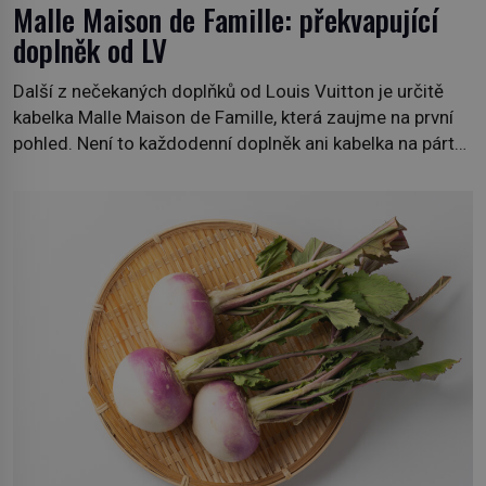
Malle Maison de Famille: překvapující
doplněk od LV
Další z nečekaných doplňků od Louis Vuitton je určitě
kabelka Malle Maison de Famille, která zaujme na první
pohled. Není to každodenní doplněk ani kabelka na párty,
ale symbol tradice a bohaté historie značky. Jde o poctu
Nicolase Ghesquièra rodinnému sídlu Vuittonů na
adrese 18 Rue Louis Vuitton, které bylo postaveno v
roce 1869. […]