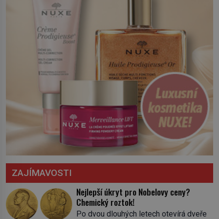
severní hranici. Na […]
ZAJÍMAVOSTI
Nejlepší úkryt pro Nobelovy ceny?
Chemický roztok!
Po dvou dlouhých letech otevírá dveře