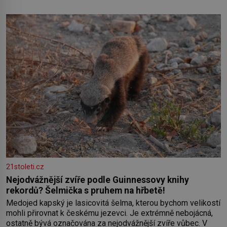
z níž se draly blonďaté vlásky. Fakt, že jsou těla dávných lidí
nesmírně dobře zachovalá, přičítají odborníci zdejším
klimatickým podmínkám. Sucho, prosolené písky a extrémně
21stoleti.cz
Nejodvážnější zvíře podle Guinnessovy knihy
rekordů? Šelmička s pruhem na hřbetě!
Medojed kapský je lasicovitá šelma, kterou bychom velikostí
mohli přirovnat k českému jezevci. Je extrémně nebojácná,
ostatně bývá označována za nejodvážnější zvíře vůbec. V