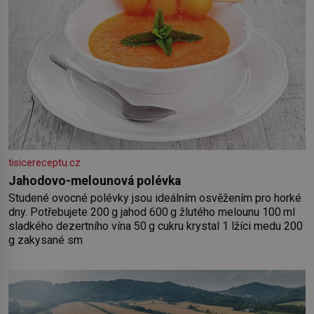
tisicereceptu.cz
Jahodovo-melounová polévka
Studené ovocné polévky jsou ideálním osvěžením pro horké
dny. Potřebujete 200 g jahod 600 g žlutého melounu 100 ml
sladkého dezertního vína 50 g cukru krystal 1 lžíci medu 200
g zakysané sm