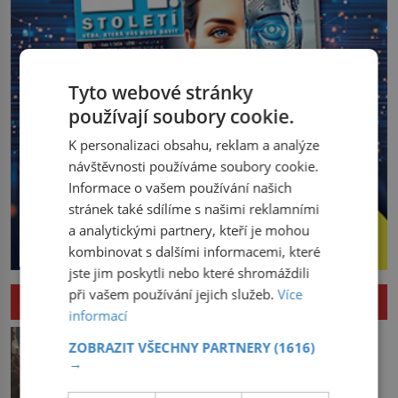
Tyto webové stránky
používají soubory cookie.
K personalizaci obsahu, reklam a analýze
návštěvnosti používáme soubory cookie.
Informace o vašem používání našich
stránek také sdílíme s našimi reklamními
a analytickými partnery, kteří je mohou
kombinovat s dalšími informacemi, které
jste jim poskytli nebo které shromáždili
při vašem používání jejich služeb.
Více
HISTORIE
informací
Pád Maximiliena Robespierra: Zuřivého
ZOBRAZIT VŠECHNY PARTNERY
(1616)
jakobína nikdo nelitoval?
→
V horké letní noci trpí Robespierre
krutými bolestmi. Zmítá se na lůžku a