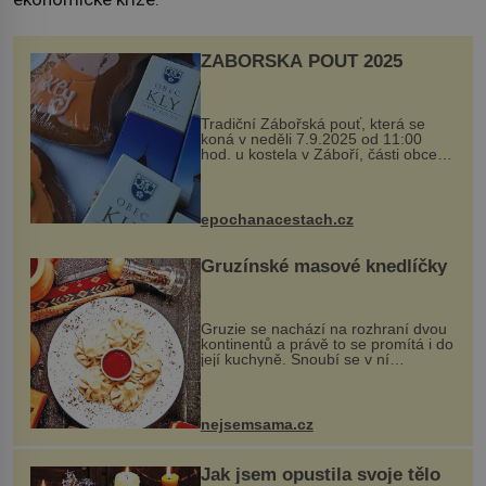
ZÁBOŘSKÁ POUŤ 2025
Tradiční Zábořská pouť, která se
koná v neděli 7.9.2025 od 11:00
hod. u kostela v Záboří, části obce
Kly u Mělníka. V programu naleznete
komentovanou prohlídku kostela,
dobovou hudbu, řemesla, atrakce...
epochanacestach.cz
Gruzínské masové knedlíčky
Gruzie se nachází na rozhraní dvou
kontinentů a právě to se promítá i do
její kuchyně. Snoubí se v ní
evropské a asijské chutě a díky tomu
vznikají rozmanité a chuťově bohaté
pokrmy, které rozhodně st...
nejsemsama.cz
Jak jsem opustila svoje tělo