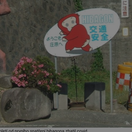
letí od prvního spatření hibagona zhatil covid.