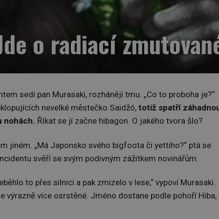
 Jde o radiací zmutova
ntem sedí pan Murasaki, rozhánějí tmu. „Co to proboha je?“
obklopujících nevelké městečko Saidžó,
totiž spatří záhadno
ou nohách.
Říkat se jí začne hibagon. O jakého tvora šlo?
em jiném. „Má Japonsko svého bigfoota či yettiho?“ ptá se
o incidentu svěří se svým podivným zážitkem novinářům.
běhlo to přes silnici a pak zmizelo v lese,“ vypoví Murasaki.
 je výrazně více osrstěné. Jméno dostane podle pohoří Hiba,
.