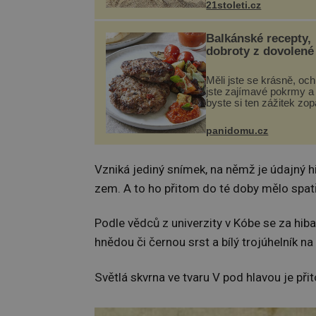
21stoleti.cz
ukládá v blízkosti kloub
nejčastěji přitom postih
na nohou, a způsobuje b
Balkánské recepty,
dobroty z dovolené
Měli jste se krásně, och
jste zajímavé pokrmy a 
byste si ten zážitek zo
Není nic snazšího. Plje
(10 porcí) Možná jste ji 
panidomu.cz
na dovolené v bývalé Ju
lze ji vi...
Vzniká jediný snímek, na němž je údajný 
zem. A to ho přitom do té doby mělo spatři
Podle vědců z univerzity v Kóbe se za hi
hnědou či černou srst a bílý trojúhelník na
Světlá skvrna ve tvaru V pod hlavou je př