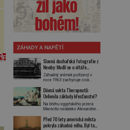
ZÁHADY A NAPĚTÍ
Slavná duchařská fotografie z
Newby: Modlí se u oltáře
přízračný mnich?
Záhadný snímek pořízený v
roce 1963 zachycuje cosi
zvláštního. Někteří věří, že
Dávná sekta Therapeutů:
poloprůhledná postava stojící u
oltáře je duch mnicha ze 16.
Ovlivnila základy křesťanství?
století s bílým závojem přes
Na břehu egyptského jezera
obličej, který pravděpodobně
Mareotis nedaleko Alexandrie
zakrývá lepru nebo jiné
žije na přelomu letopočtu
znetvoření. Jiní jsou skeptičtí a
Před 70 lety americká města
uzavřená komunita mužů a žen.
považují vše za podvod. Jak
Každý obývá vlastní celu, kde se
pokryla záhadná mlha. Byl to
vlastně vznikla jedna z
věnuje modlitbě, meditaci a
nejslavnějších duchařských