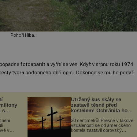
Pohoří Hiba.
 popadne fotoaparát a vyřítí se ven. Když v srpnu roku 1974
 cesty tvora podobného obří opici. Dokonce se mu ho podaří
tí
Utržený kus skály se
 miliony
zastavil těsně před
i s
kostelem! Ochránila ho
lů“
boží síla?
cnění
30 centimetrů! Přesně v takové
li
vzdálenosti se od amerického
ové v
kostela zastavil obrovský
stalků
20tunový balvan, který se v