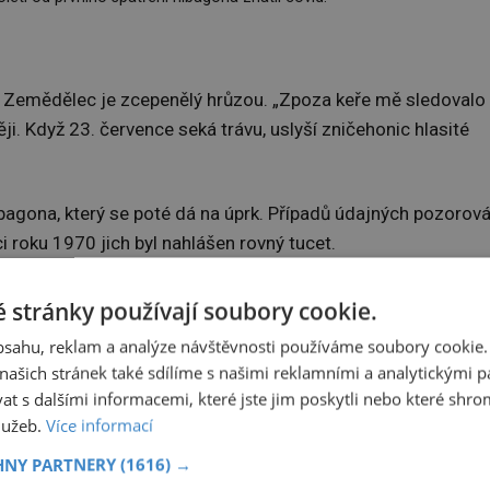
. Zemědělec je zcepenělý hrůzou. „Zpoza keře mě sledovalo
. Když 23. července seká trávu, uslyší zničehonic hlasité
ibagona, který se poté dá na úprk. Případů údajných pozorová
i roku 1970 jich byl nahlášen rovný tucet.
ttiho i ve sněhu,“ poznamenává záhadolog
Tristan Shaw
.
 stránky používají soubory cookie.
 která všechna svědectví eviduje.
obsahu, reklam a analýze návštěvnosti používáme soubory cookie.
ašich stránek také sdílíme s našimi reklamními a analytickými par
elé prefektury a po tvorovi pátrat. Vypuká nefalšovaná
 s dalšími informacemi, které jste jim poskytli nebo které shro
služeb.
Více informací
HNY PARTNERY
(1616) →