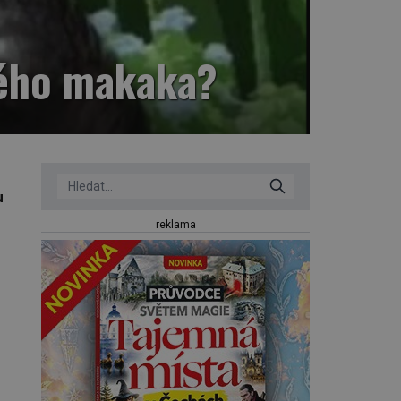
ného makaka?
u
reklama