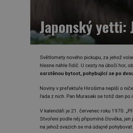
Japonský yetti:
Světlomety nového pickupu, za jehož vola
hlesne náhle řidič. U cesty na úbočí hor, 
osrstěnou bytost, pohybující se po dv
Noviny v prefektuře Hirošima nepíší o nič
řada z nich. Pan Murasaki se totiž den p
V kalendáři je 21. červenec roku 1970. „Pře
Stvoření podle něj připomíná člověka, jen
na jehož svazích se má údajně pohybovat