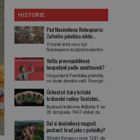
HISTORIE
Pád Maximiliena Robespierra:
Zuřivého jakobína nikdo
nelitoval?
V horké letní noci trpí
Robespierre krutými bolestmi.
Zmítá se na lůžku a hlavou mu
Vařila prvorepubliková
víří kolotoč myšlenek. Když se
probere z mdlob, vzpomene si
hospodyně podle sandtnerek?
na jednu z pařížských
Hospodyně Františka přemítá,
jasnovidek, kterou před lety
co bude dneska vařit. Pracuje v
navštívil. Prorokovala mu
rodině pana rady a ten má
tragický osud. Tehdy se jí
Úchvatné tiáry britské
mlsný jazýček. Zalistuje proto
vysmál. „Robespierre to
rychle v jedné ze „sandtnerek“.
královské rodiny: Svatební
dotáhne hodně daleko,“
„Zaplaťpánbůh, že už
prohlásil o něm jiný významný
klenot Alžbětě II. praskl
Budoucí královna Alžběta II. se
nemusíme chodit s lístky,“
francouzský revolucionář,
20. listopadu 1947 vdává za
povzdechne si směrem ke
Honoré de Mirabeau […]
svého vyvoleného Filipa
služce, kterou má v kuchyni k
Dal si doutníkový magnát
Mountbattena. Aby měla na
ruce. Ještě v prvních letech
obřad ve Westminsteru podle
postavit hrad jako z pohádky?
nové republiky fungoval kvůli
tradice „něco vypůjčeného“, její
nedostatku zboží přídělový
Střední Evropu v roce 1241 zle
matka jí věnuje jedinečný šperk
systém. […]