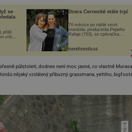
dyž se
Dcera Černocké stále trpí
hledala
Tři měsíce po náhlé smrti
manžela, producenta Pepeho
 příliš
Rafaje (†53), se zpěvačka
n vršily.
Barbora Vaculíková (45), dcera
a vlastní
Petry Černocké (75), poprvé
následky
ozvala veřejnosti. Na sociální
nasehvezdy.cz
ivota.
síti sdílela, že se snaží fung...
přesně půlstoletí, dodnes není moc jasné, co vlastně Murasa
 Honšú nějaký vzdálený příbuzný grassmana, yettiho, bigfoota