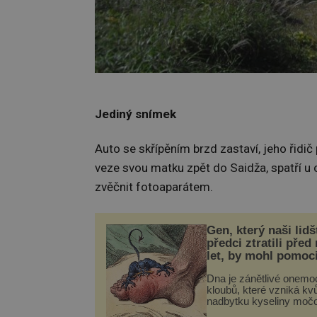
Jediný snímek
Auto se skřípěním brzd zastaví, jeho řidič
veze svou matku zpět do Saidža, spatří u
zvěčnit fotoaparátem.
Gen, který naši lidš
předci ztratili před
let, by mohl pomoc
léčbou „nemoci krá
Dna je zánětlivé onemo
kloubů, které vzniká kvů
nadbytku kyseliny moč
těle. Ta se ve formě kry