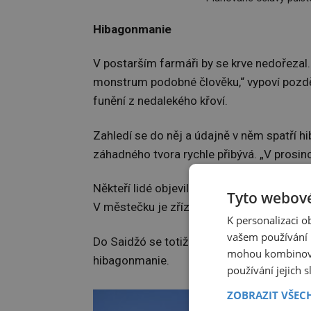
Hibagonmanie
V postarším farmáři by se krve nedořezal
monstrum podobné člověku,“ vypoví později
funění z nedalekého křoví.
Zahledí se do něj a údajně v něm spatří h
záhadného tvora rychle přibývá. „V prosinc
Někteří lidé objevili stopy japonského ye
Tyto webové
V městečku je zřízena vyšetřovací komise,
K personalizaci 
vašem používání n
Do Saidžó se totiž začnou sjíždět lidé z c
mohou kombinovat
hibagonmanie.
používání jejich 
ZOBRAZIT VŠEC