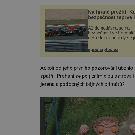
Na hraně přežití. K
bezpečnost teprve 
Až do nedávna se na
bezpečnost ve Formuli 1
nehledělo a nehody se je
Řada pilotů to poznala n
kůži, často s trvalými 
epochaplus.cz
nebo bohužel i ztrátou ž
Dnes nepochopiteln...
Ačkoli od jeho prvního pozorování uběhlo 
spatřil. Prohání se po jižním cípu ostrova
jerena a podobných bájných primátů?