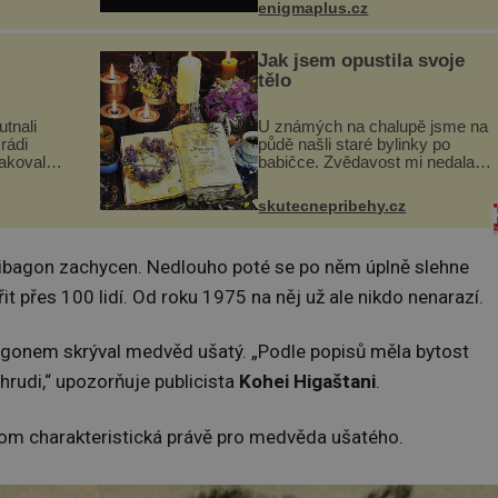
enigmaplus.cz
ů,
květnu 2014 nečekaně odtrhl od
uje palce
nedaleké skály při její demolici.
ole...
Podle místních stojí ...
Jak jsem opustila svoje
tělo
utnali
U známých na chalupě jsme na
rádi
půdě našli staré bylinky po
pakovali?
babičce. Zvědavost mi nedala a
skavica
připravila jsem si z nich
ochutnali
lektvar… Zimní pobyt na
skutecnepribehy.cz
goslávii,
chalupě se pro mě vlastní vinou
změnil v děsivý zážitek, na kt...
hibagon zachycen. Nedlouho poté se po něm úplně slehne
t přes 100 lidí. Od roku 1975 na něj už ale nikdo nenarazí.
bagonem skrýval medvěd ušatý. „Podle popisů měla bytost
 hrudi,“ upozorňuje publicista
Kohei Higaštani
.
itom charakteristická právě pro medvěda ušatého.