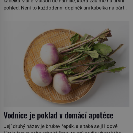
kabelka Malle Maison de Famille, která zaujme na první
pohled. Není to každodenní doplněk ani kabelka na párty,
ale symbol tradice a bohaté historie značky. Jde o poctu
Nicolase Ghesquièra rodinnému sídlu Vuittonů na
adrese 18 Rue Louis Vuitton, které bylo postaveno v
roce 1869. […]
Vodnice je poklad v domácí apotéce
Její druhý název je brukev řepák, ale také se jí lidově