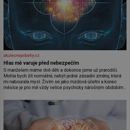
skutecnepribehy.cz
Hlas mě varuje před nebezpečím
S manželem máme dvě děti a dokonce jsme už prarodiči.
Mohla bych žít normálně, nebýt jedné zásadní změny, která
mi nabourala mysl. Živím se jako mzdová účetní a konec
měsíce je pro mě vždy velice psychicky náročným obdobím.
Od té chvíle, co máme vnoučata, mi dcera čím dál častěji volá
o pomoc, co se hlídání týče. Dalo by se