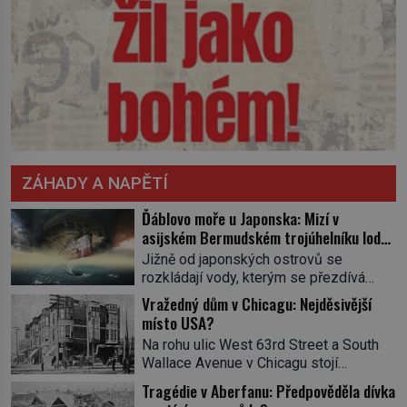
ZÁHADY A NAPĚTÍ
Ďáblovo moře u Japonska: Mizí v
asijském Bermudském trojúhelníku lodě
ve spárech neznámé síly?
Jižně od japonských ostrovů se
rozkládají vody, kterým se přezdívá
Ďáblovo moře. Vypráví se o lodích
Vražedný dům v Chicagu: Nejděsivější
mizejících beze stopy, podivných
místo USA?
světlech, zrádných proudech i mořských
Na rohu ulic West 63rd Street a South
dracích, kteří měli tyto končiny střežit už
Wallace Avenue v Chicagu stojí
v dávných legendách. Je tichomořský
nenápadná pošta. Nemá žádný speciální
Dračí trojúhelník skutečně prokletým
Tragédie v Aberfanu: Předpověděla dívka
nápis ani pamětní desku. A přesto prý
místem, nebo se zde jen nebezpečná