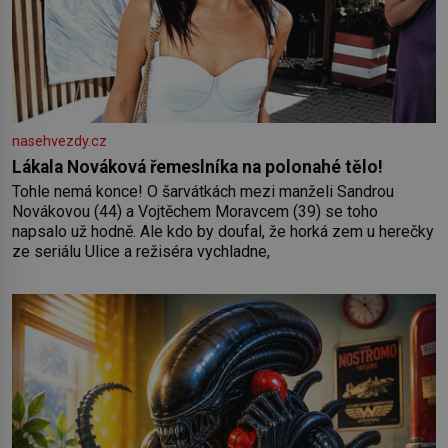
nasehvezdy.cz
Lákala Nováková řemeslníka na polonahé tělo!
Tohle nemá konce! O šarvátkách mezi manželi Sandrou
Novákovou (44) a Vojtěchem Moravcem (39) se toho
napsalo už hodně. Ale kdo by doufal, že horká zem u herečky
ze seriálu Ulice a režiséra vychladne,