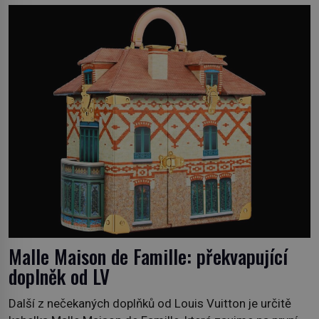
klidného ptáčka, který většinu dne jen posedává. Hodně
času tráví na zemi, kde sbírá zbytky semínek Jeho
domovinou je prakticky celá Austrálie s výjimkou
pobřežní oblasti. […]
Malle Maison de Famille: překvapující
doplněk od LV
Další z nečekaných doplňků od Louis Vuitton je určitě