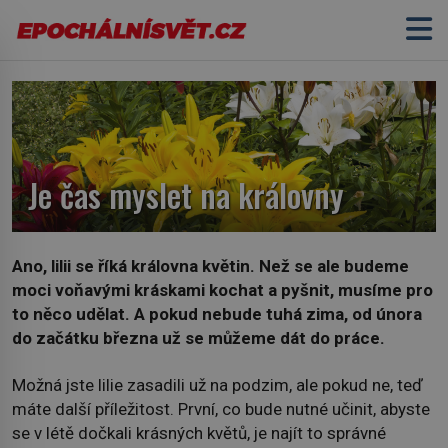
Je čas myslet na královny
Ano, lilii se říká královna květin. Než se ale budeme
moci voňavými kráskami kochat a pyšnit, musíme pro
to něco udělat. A pokud nebude tuhá zima, od února
do začátku března už se můžeme dát do práce.
Možná jste lilie zasadili už na podzim, ale pokud ne, teď
máte další příležitost. První, co bude nutné učinit, abyste
se v létě dočkali krásných květů, je najít to správné