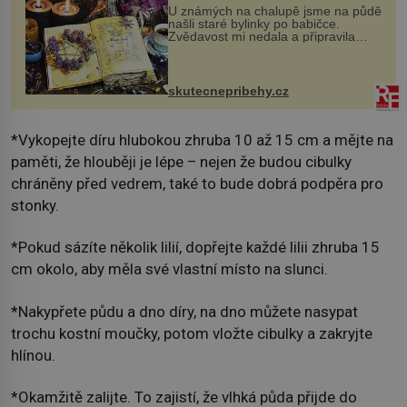
U známých na chalupě jsme na půdě
našli staré bylinky po babičce.
Zvědavost mi nedala a připravila
jsem si z nich lektvar… Zimní pobyt
na chalupě se pro mě vlastní vinou
změnil v děsivý zážitek, na kt...
skutecnepribehy.cz
*Vykopejte díru hlubokou zhruba 10 až 15 cm a mějte na
paměti, že hlouběji je lépe – nejen že budou cibulky
chráněny před vedrem, také to bude dobrá podpěra pro
stonky.
*Pokud sázíte několik lilií, dopřejte každé lilii zhruba 15
cm okolo, aby měla své vlastní místo na slunci.
*Nakypřete půdu a dno díry, na dno můžete nasypat
trochu kostní moučky, potom vložte cibulky a zakryjte
hlínou.
*Okamžitě zalijte. To zajistí, že vlhká půda přijde do