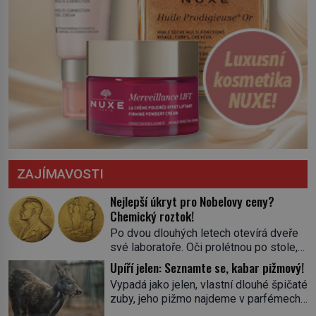
ZAJÍMAVOSTI
Nejlepší úkryt pro Nobelovy ceny?
Chemický roztok!
Po dvou dlouhých letech otevírá dveře
své laboratoře. Oči prolétnou po stole,
aby pak ulpěly na regálu, kde se nachází
Upíří jelen: Seznamte se, kabar pižmový!
všemožné látky. Hledá žluto-oranžovou
Vypadá jako jelen, vlastní dlouhé špičaté
tekutinu, jakmile ji zahlédne, nesmírně
zuby, jeho pižmo najdeme v parfémech
se mu uleví. Teď může svůj plán
celého světa a narazit na něj je velice