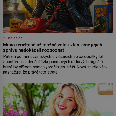
21stoleti.cz
Mimozemšťané už možná volali. Jen jsme jejich
zprávu nedokázali rozpoznat
Pátrání po mimozemských civilizacích se už desítky let
soustředí na hledání úzkopásmových rádiových signálů,
které by příroda sama vytvořila jen stěží. Nová studie však
naznačuje, že právě tato strate