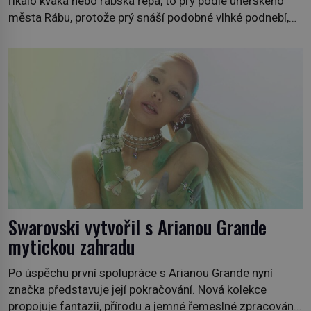
říkalo kvaka nebo rabská řepa, to prý podle uherského
města Rábu, protože prý snáší podobné vlhké podnebí,
jako je tam. Určitě jste se s ní už setkali, třeba na trzích,
někdy i v obchodech. Její bulvy jsou bílé, nahoře někdy
fialové a chutí […]
Swarovski vytvořil s Arianou Grande
mytickou zahradu
Po úspěchu první spolupráce s Arianou Grande nyní
značka představuje její pokračování. Nová kolekce
propojuje fantazii, přírodu a jemné řemeslné zpracování