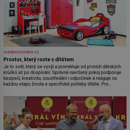
rezidenceonline.cz
Prostor, který roste s dítětem
Je to svět, který se vyvíjí a proměňuje od prvních dětských
krůčků až po dospívání. Správně navržený pokoj podporuje
bezpečí, kreativitu, soustředění i odpočinek a reaguje na
každou etapu života a specifické potřeby dítěte. Pro
nejmenší je klíčová jednoduchost, měkkost a bezpečí, proto
by pokoj miminka měl působit především klidně a útulně.
Předškolní věk je