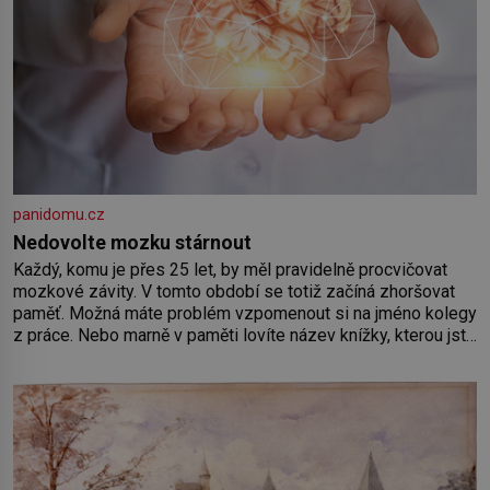
panidomu.cz
Nedovolte mozku stárnout
Každý, komu je přes 25 let, by měl pravidelně procvičovat
mozkové závity. V tomto období se totiž začíná zhoršovat
paměť. Možná máte problém vzpomenout si na jméno kolegy
z práce. Nebo marně v paměti lovíte název knížky, kterou jste
nedávno přečetli. Je to opravdu tak, s věkem jako kdyby se
paměť rozhodla stávkovat. Cvičte