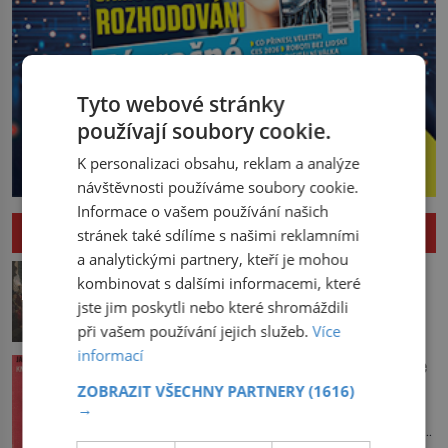
Tyto webové stránky
používají soubory cookie.
K personalizaci obsahu, reklam a analýze
návštěvnosti používáme soubory cookie.
Informace o vašem používání našich
HISTORIE
stránek také sdílíme s našimi reklamními
a analytickými partnery, kteří je mohou
Pád Maximiliena Robespierra: Zuřivého
kombinovat s dalšími informacemi, které
jakobína nikdo nelitoval?
jste jim poskytli nebo které shromáždili
V horké letní noci trpí Robespierre
při vašem používání jejich služeb.
Více
krutými bolestmi. Zmítá se na lůžku a
informací
hlavou mu víří kolotoč myšlenek. Když
Vařila prvorepubliková hospodyně podle
se probere z mdlob, vzpomene si na
sandtnerek?
ZOBRAZIT VŠECHNY PARTNERY
(1616)
jednu z pařížských jasnovidek, kterou
→
Hospodyně Františka přemítá, co bude
před lety navštívil. Prorokovala mu
dneska vařit. Pracuje v rodině pana rady
tragický osud. Tehdy se jí vysmál.