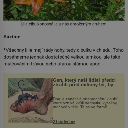
Lilie cibulkonosná je u nás ohroženým druhem.
Sázíme
*Všechny lilie mají rády nohy, tedy cibulku v chladu. Toho
dosáhneme jednak dostatečně velkou jamkou, ale také
mulčováním trávou nebo starou slámou apod.
Gen, který naši lidští předci
ztratili před miliony let, by
mohl pomoci s léčbou
„nemoci králů“
Dna je zánětlivé onemocnění kloubů,
které vzniká kvůli nadbytku kyseliny
močové v těle. Ta se ve formě
krystalků ukládá v blízkosti kloubů,
nejčastěji přitom postihuje palce na
nohou, a způsobuje bole...
21stoleti.cz