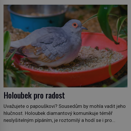
Holoubek pro radost
Uvažujete o papouškovi? Sousedům by mohla vadit jeho
hlučnost. Holoubek diamantový komunikuje téměř
neslyšitelným pípáním, je roztomilý a hodí se i pro
chovatele začátečníky. Jedná se o nenáročného