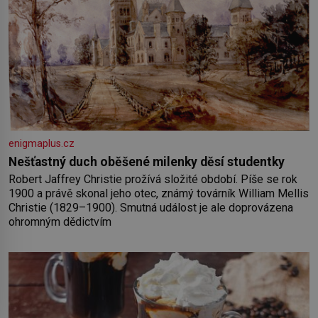
enigmaplus.cz
Nešťastný duch oběšené milenky děsí studentky
Robert Jaffrey Christie prožívá složité období. Píše se rok
1900 a právě skonal jeho otec, známý továrník William Mellis
Christie (1829–1900). Smutná událost je ale doprovázena
ohromným dědictvím