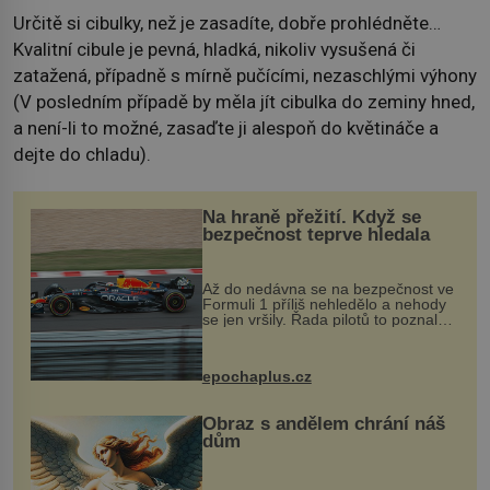
Určitě si cibulky, než je zasadíte, dobře prohlédněte…
Kvalitní cibule je pevná, hladká, nikoliv vysušená či
zatažená, případně s mírně pučícími, nezaschlými výhony
(V posledním případě by měla jít cibulka do zeminy hned,
a není-li to možné, zasaďte ji alespoň do květináče a
dejte do chladu).
Na hraně přežití. Když se
bezpečnost teprve hledala
Až do nedávna se na bezpečnost ve
Formuli 1 příliš nehledělo a nehody
se jen vršily. Řada pilotů to poznala
na vlastní kůži, často s trvalými
následky nebo bohužel i ztrátou
života. Dnes nepochopiteln...
epochaplus.cz
Obraz s andělem chrání náš
dům