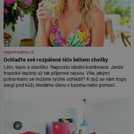
nejsemsama.cz
Ochlaďte své rozpálené tělo během chvilky
Léto, teplo a sluníčko. Naprosto ideální kombinace. Jenže
tropické teploty už tak příjemné nejsou. Víte, jakými
potravinami se můžete rychle ochladit? K dyž se nám tropy
zaryjí pod kůži, hledáme úlevu v bazénu nebo pomocí
klimatizace. Jenže ne vždycky můžeme být v jejich blízkosti.
Nemusíte však zoufat. Pokud budete mít promyšlený
jídelníček, žadné pařáky si na vás