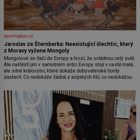
epochaplus.cz
Jaroslav ze Šternberka: Neexistující šlechtic, který
z Moravy vyžene Mongoly
Mongolové se tlačí do Evropy a hrozí, že ovládnou celý svět.
Ale naštěstí jim v samotném srdci Evropy stojí v cestě malé,
ale silné království, které dokáže dobyvatelské hordy
zastavit. Co nedokáže žádná z asijských říší, co nedokážou
Němci – to dokáže český král. Nebo že by ne? Mongolové
od roku 1223 postupují podél Kaspického a Azovského
moře,