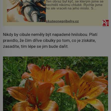
Ten obraz byl kýč, se kterým jsme se
nechtěli nikomu chlubit. Rychle jsme
ho ale vraceli na jeho místo. S
manželem Vaškem jsme si pořídili
chaloupku, takový domek na severu
Čech, kde jsme si naplánova...
skutecnepribehy.cz
Nikdy by cibule neměly být napadené hnilobou. Platí
pravidlo, že čím dříve cibulky po tom, co je získáte,
zasadíte, tím lépe se jim bude dařit.