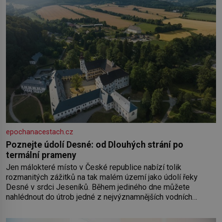
epochanacestach.cz
Poznejte údolí Desné: od Dlouhých strání po
termální prameny
Jen málokteré místo v České republice nabízí tolik
rozmanitých zážitků na tak malém území jako údolí řeky
Desné v srdci Jeseníků. Během jediného dne můžete
nahlédnout do útrob jedné z nejvýznamnějších vodních
elektráren v Evropě, vydat se na horské hřebeny, projet se na
koloběžce a den zakončit poznáváním památek ve Velkých