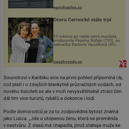
následky nebo bohužel i ztrátou
života. Dnes nepochopiteln...
epochaplus.cz
Dcera Černocké stále trpí
Tři měsíce po náhlé smrti manžela,
producenta Pepeho Rafaje (†53), se
zpěvačka Barbora Vaculíková (45),
dcera Petry Černocké (75), poprvé
ozvala veřejnosti. Na sociální síti
sdílela, že se snaží fung...
nasehvezdy.cz
Souostroví v Karibiku sice na první pohled připomíná ráj,
což platí i o zdejších blankytně průzračných vodách, od
nového tisíciletí se ale v moři nevysvětlitelně ztrácí čím
dál tím více turistů, rybářů a dokonce i lodí.
Podle domorodců je za to zodpovědná bytost známá
jako Lusca. „Jde o utopenou ženu, která se proměnila
v nestvůru. Z vlasů má chapadla, jimiž stahuje muže ke