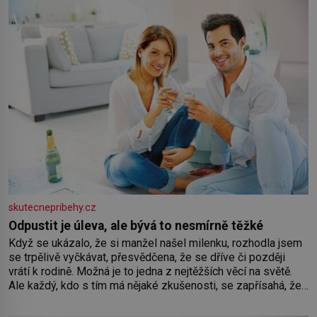
Losinách nebo v termálním
skutecnepribehy.cz
Odpustit je úleva, ale bývá to nesmírně těžké
Když se ukázalo, že si manžel našel milenku, rozhodla jsem
se trpělivě vyčkávat, přesvědčena, že se dříve či později
vrátí k rodině. Možná je to jedna z nejtěžších věcí na světě.
Ale každý, kdo s tím má nějaké zkušenosti, se zapřísahá, že
pokud odpustíte, znatelně se vám uleví. Když se ke mně
doneslo, že si manžel pořídil milenku,