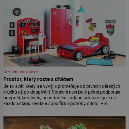
rezidenceonline.cz
Prostor, který roste s dítětem
Je to svět, který se vyvíjí a proměňuje od prvních dětských
krůčků až po dospívání. Správně navržený pokoj podporuje
bezpečí, kreativitu, soustředění i odpočinek a reaguje na
každou etapu života a specifické potřeby dítěte. Pro
nejmenší je klíčová jednoduchost, měkkost a bezpečí, proto
by pokoj miminka měl působit především klidně a útulně.
Předškolní věk je