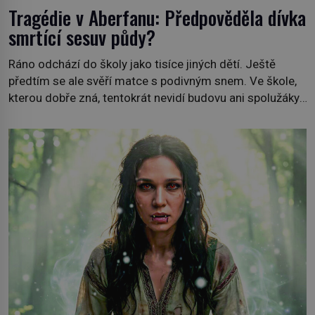
Tragédie v Aberfanu: Předpověděla dívka
smrtící sesuv půdy?
Ráno odchází do školy jako tisíce jiných dětí. Ještě
předtím se ale svěří matce s podivným snem. Ve škole,
kterou dobře zná, tentokrát nevidí budovu ani spolužáky.
Místo nich se před ní tyčí cosi temného. O několik hodin
později je mrtvá. Mohla devítiletá Zahlédla vlastní
osud? Dne 21. října 1966 se velšská vesnice Aberfan […]