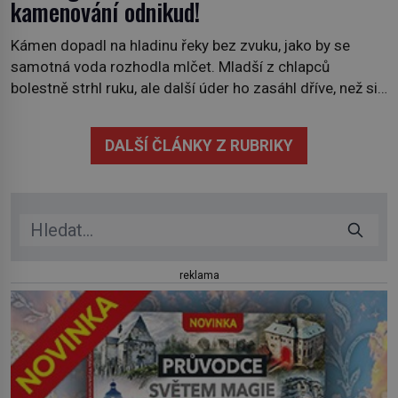
kamenování odnikud!
Kámen dopadl na hladinu řeky bez zvuku, jako by se
samotná voda rozhodla mlčet. Mladší z chlapců
bolestně strhl ruku, ale další úder ho zasáhl dříve, než si
vůbec uvědomil pohyb: tiše, nelidsky přesně. „Odkud…?“
zachrčel starší student, ale v houštině na břehu nebyl
DALŠÍ ČLÁNKY Z RUBRIKY
nikdo, kdo by po nich mohl cokoliv házet. A když se […]
reklama