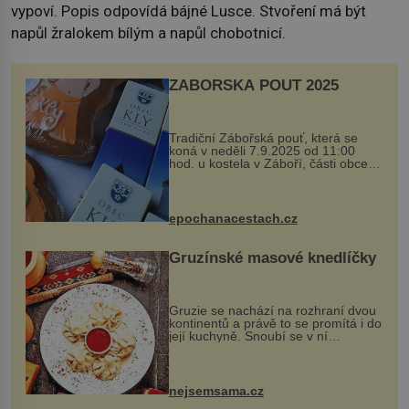
vypoví. Popis odpovídá bájné Lusce. Stvoření má být
napůl žralokem bílým a napůl chobotnicí.
ZÁBOŘSKÁ POUŤ 2025
Tradiční Zábořská pouť, která se
koná v neděli 7.9.2025 od 11:00
hod. u kostela v Záboří, části obce
Kly u Mělníka. V programu naleznete
komentovanou prohlídku kostela,
dobovou hudbu, řemesla, atrakce...
epochanacestach.cz
Gruzínské masové knedlíčky
Gruzie se nachází na rozhraní dvou
kontinentů a právě to se promítá i do
její kuchyně. Snoubí se v ní
evropské a asijské chutě a díky tomu
vznikají rozmanité a chuťově bohaté
pokrmy, které rozhodně st...
nejsemsama.cz