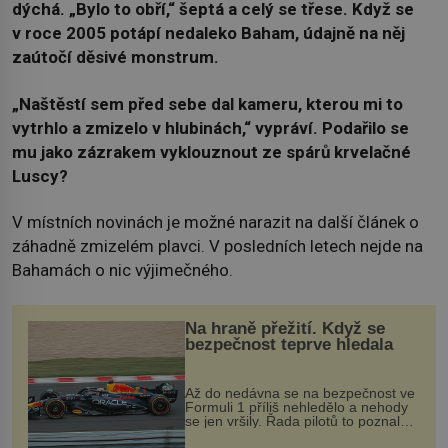
dýchá. „Bylo to obří,“ šeptá a celý se třese. Když se
v roce 2005 potápí nedaleko Baham, údajně na něj
zaútočí děsivé monstrum.
„Naštěstí sem před sebe dal kameru, kterou mi to
vytrhlo a zmizelo v hlubinách,“ vypráví. Podařilo se
mu jako zázrakem vyklouznout ze spárů krvelačné
Luscy?
V místních novinách je možné narazit na další článek o
záhadně zmizelém plavci. V posledních letech nejde na
Bahamách o nic výjimečného.
Na hraně přežití. Když se
bezpečnost teprve hledala
Až do nedávna se na bezpečnost ve
Formuli 1 příliš nehledělo a nehody
se jen vršily. Řada pilotů to poznala
na vlastní kůži, často s trvalými