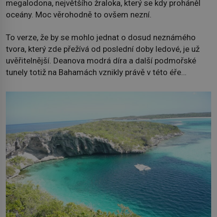
megalodona, největšího žraloka, který se kdy proháněl
oceány. Moc věrohodně to ovšem nezní.
To verze, že by se mohlo jednat o dosud neznámého
tvora, který zde přežívá od poslední doby ledové, je už
uvěřitelnější. Deanova modrá díra a další podmořské
tunely totiž na Bahamách vznikly právě v této éře…