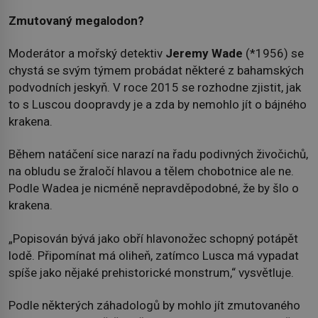
Zmutovaný megalodon?
Moderátor a mořský detektiv
Jeremy Wade
(*1956) se
chystá se svým týmem probádat některé z bahamských
podvodních jeskyň. V roce 2015 se rozhodne zjistit, jak
to s Luscou doopravdy je a zda by nemohlo jít o bájného
krakena.
Během natáčení sice narazí na řadu podivných živočichů,
na obludu se žraločí hlavou a tělem chobotnice ale ne.
Podle Wadea je nicméně nepravděpodobné, že by šlo o
krakena.
„Popisován bývá jako obří hlavonožec schopný potápět
lodě. Připomínat má oliheň, zatímco Lusca má vypadat
spíše jako nějaké prehistorické monstrum,“ vysvětluje.
Podle některých záhadologů by mohlo jít zmutovaného