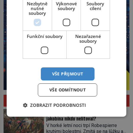
Nezbytně
Výkonové
Soubory
nutné
soubory
cílení
soubory
Funkční soubory
Nezařazené
soubory
VŠE PŘIJMOUT
VŠE ODMÍTNOUT
HISTORIE
ZOBRAZIT PODROBNOSTI
Pád Maximiliena Robespierra: Zuřivého
jakobína nikdo nelitoval?
V horké letní noci trpí Robespierre
krutými bolestmi. Zmítá se na lůžku a