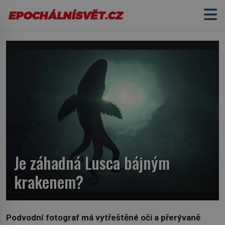
Je záhadná Lusca bájným
krakenem?
Podvodní fotograf má vytřeštěné oči a přerývaně