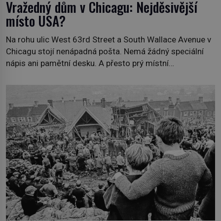
Vražedný dům v Chicagu: Nejděsivější
místo USA?
Na rohu ulic West 63rd Street a South Wallace Avenue v
Chicagu stojí nenápadná pošta. Nemá žádný speciální
nápis ani pamětní desku. A přesto prý místní
zaměstnanci neradi chodí do sklepa. Právě tady totiž
sídlil sériový vrah H. H. Holmes a také nejpropracovanější
past na lidi v dějinách americké kriminalistiky. Herman
Webster Mudgett (1861–1896) přijíždí […]