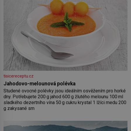
tisicereceptu.cz
Jahodovo-melounová polévka
Studené ovocné polévky jsou ideálním osvěžením pro horké
dny. Potřebujete 200 g jahod 600 g žlutého melounu 100 ml
sladkého dezertního vína 50 g cukru krystal 1 lžíci medu 200
g zakysané sm