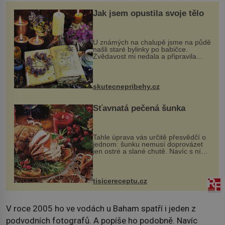
Jak jsem opustila svoje tělo
U známých na chalupě jsme na půdě
našli staré bylinky po babičce.
Zvědavost mi nedala a připravila
jsem si z nich lektvar… Zimní pobyt
na chalupě se pro mě vlastní vinou
změnil v děsivý zážitek, na kt...
skutecnepribehy.cz
Šťavnatá pečená šunka
Tahle úprava vás určitě přesvědčí o
jednom: šunku nemusí doprovázet
jen ostré a slané chutě. Navíc s ní
nakrmíte poměrně hodně hladových
krků. Ingredience sádlo 3 kg šunky
vcelku 3 stroužky česneku hl...
tisicereceptu.cz
V roce 2005 ho ve vodách u Baham spatří i jeden z
podvodních fotografů. A popíše ho podobně. Navíc