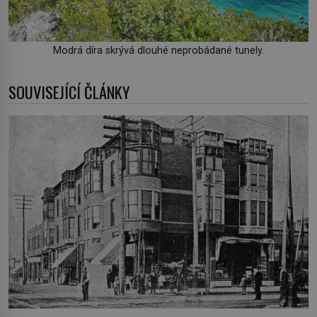
Modrá díra skrývá dlouhé neprobádané tunely.
SOUVISEJÍCÍ ČLÁNKY