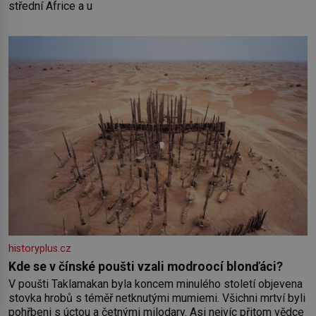
střední Africe a u
historyplus.cz
Kde se v čínské poušti vzali modroocí blonďáci?
V poušti Taklamakan byla koncem minulého století objevena
stovka hrobů s téměř netknutými mumiemi. Všichni mrtví byli
pohřbeni s úctou a četnými milodary. Asi nejvíc přitom vědce