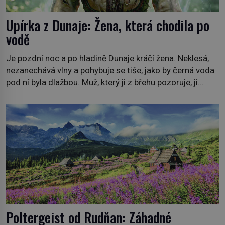
Upírka z Dunaje: Žena, která chodila po
vodě
Je pozdní noc a po hladině Dunaje kráčí žena. Neklesá,
nezanechává vlny a pohybuje se tiše, jako by černá voda
pod ní byla dlažbou. Muž, který ji z břehu pozoruje, ji
údajně poznává, jenže Ruža Vlajna má být v tu chvíli
mrtvá celé století. Vesnice Kisiljevo v severovýchodním
Srbsku má s upíry nevyřízené účty. […]
Poltergeist od Rudňan: Záhadné