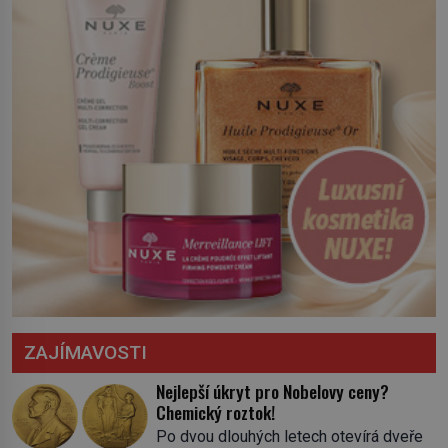
severní hranici. Na […]
ZAJÍMAVOSTI
Nejlepší úkryt pro Nobelovy ceny?
Chemický roztok!
Po dvou dlouhých letech otevírá dveře