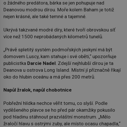
o žádného predátora, bárka se jen pohupuje nad
Deanovou modrou dírou. Moře kolem Baham je totiž
nejen krásné, ale také temné a tajemné.
Ukrývá takzvané modré díry, které tvoří obrovskou síť
více než 1500 neprobádaných kilometrů tunelů.
„Právě spletitý systém podmořských jeskyní má být
domovem Luscy, kam stahuje i své oběti,“ upozorňuje
publicistka
Darcie Nadel
. Zdejší nejhlubší dírou je ta
Deanova u ostrova Long Island. Místní jí příznačně říkají
oko do hlubin oceánu a má přes 200 metrů.
Napůl žralok, napůl chobotnice
Pobřežní hlídka nechce věřit tomu, co slyší. Podle
vyděšeného plavce se ho před pár okamžiky pokusilo
pod hladinu stáhnout prazvláštní monstrum. „Mělo
žraločí hlavu s ostrými zuby, ale místo ocasu chapadla,“