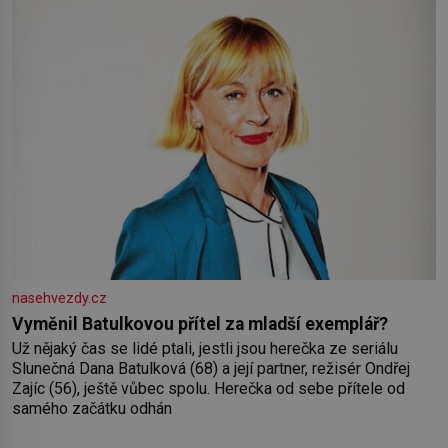
nasehvezdy.cz
Vyměnil Batulkovou přítel za mladší exemplář?
Už nějaký čas se lidé ptali, jestli jsou herečka ze seriálu
Slunečná Dana Batulková (68) a její partner, režisér Ondřej
Zajíc (56), ještě vůbec spolu. Herečka od sebe přítele od
samého začátku odhán