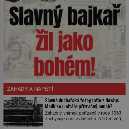
ZÁHADY A NAPĚTÍ
Slavná duchařská fotografie z Newby:
Modlí se u oltáře přízračný mnich?
Záhadný snímek pořízený v roce 1963
zachycuje cosi zvláštního. Někteří věří,
že poloprůhledná postava stojící u