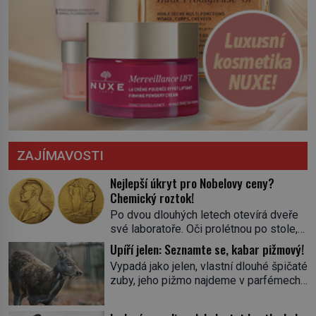
ZAJÍMAVOSTI
Nejlepší úkryt pro Nobelovy ceny?
Chemický roztok!
Po dvou dlouhých letech otevírá dveře
své laboratoře. Oči prolétnou po stole,
aby pak ulpěly na regálu, kde se nachází
Upíří jelen: Seznamte se, kabar pižmový!
všemožné látky. Hledá žluto-oranžovou
Vypadá jako jelen, vlastní dlouhé špičaté
tekutinu, jakmile ji zahlédne, nesmírně
zuby, jeho pižmo najdeme v parfémech
se mu uleví. Teď může svůj plán
celého světa a narazit na něj je velice
dokončit. Pod termínem aqua regia se
těžké. Tato charakteristika sedí na
skrývá směs s názvem lučavka