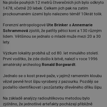
Na ploše pouhých 12 metrů čtverečních jich bylo odkryto
1478, včetně 20 lebek. Celkem jich pak na zatím
prozkoumaném území bylo nalezeno téměř 10krát tolik.
Forenzní antropologové
Ute Brinker
a
Annemarie
Schrammová
zjistili, že patřily pětici koní a 130 různým
lidem. Většinou se jednalo o mladé muže mezi 20 a 30
lety.
Výzkum lokality probíhá už od 80. let minulého století.
První vodítko, že zde došlo k bitvě, nalezl v roce 1996
amatérský archeolog
Ronald Borgwardt
.
Jednalo se o kost pravé paže, v jejímž ramenním kloubu
vězel pevně hrot šípu vyrobený z pazourku. Později se
podařilo identifikovat i pozůstatky dřevěného dříku šípu.
Na základě analýzy radiouhlíkovou metodou bylo
zjištěno, že jednotlivé artefakty pocházejí přibližně