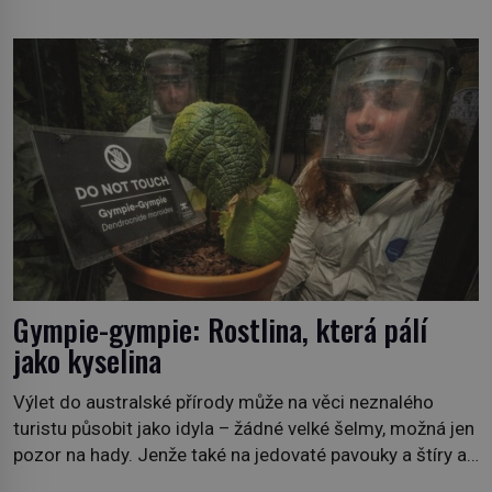
lesních požárů do budoucna minimalizovaly. Lesní
požáry už nejsou problémem pouze vzdáleného
Středomoří. S oteplujícím se klimatem, vysušenou
krajinou a desetiletími lidských zásahů se z nich stává
nový evropský normál […]
Gympie-gympie: Rostlina, která pálí
jako kyselina
Výlet do australské přírody může na věci neznalého
turistu působit jako idyla – žádné velké šelmy, možná jen
pozor na hady. Jenže také na jedovaté pavouky a štíry a
co už tuší málokdo, i na nenápadný keř se srdčitými listy.