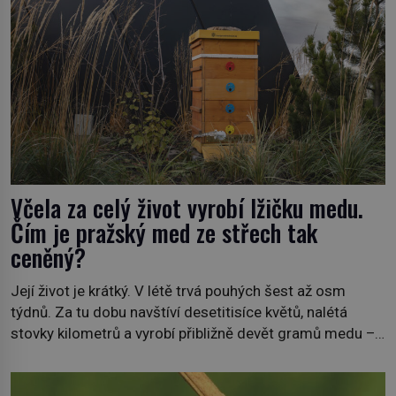
Včela za celý život vyrobí lžičku medu.
Čím je pražský med ze střech tak
ceněný?
Její život je krátký. V létě trvá pouhých šest až osm
týdnů. Za tu dobu navštíví desetitisíce květů, nalétá
stovky kilometrů a vyrobí přibližně devět gramů medu –
zhruba jednu čajovou lžičku. Sama o sobě se může zdát
bezvýznamná. Teprve když se spojí s dalšími desítkami