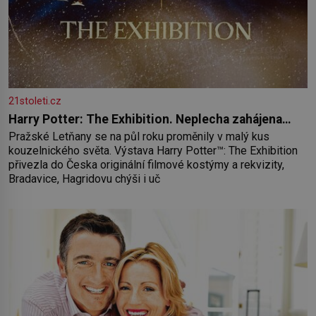
21stoleti.cz
Harry Potter: The Exhibition. Neplecha zahájena…
Pražské Letňany se na půl roku proměnily v malý kus
kouzelnického světa. Výstava Harry Potter™: The Exhibition
přivezla do Česka originální filmové kostýmy a rekvizity,
Bradavice, Hagridovu chýši i uč