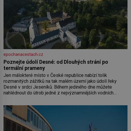
epochanacestach.cz
Poznejte údolí Desné: od Dlouhých strání po
termální prameny
Jen málokteré místo v České republice nabízí tolik
rozmanitých zážitků na tak malém území jako údolí řeky
Desné v srdci Jeseníků. Během jediného dne můžete
nahlédnout do útrob jedné z nejvýznamnějších vodních
elektráren v Evropě, vydat se na horské hřebeny, projet se na
koloběžce a den zakončit poznáváním památek ve Velkých
Losinách nebo v termálním