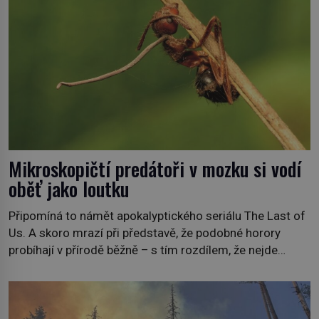
tisíc příslušnic svého včelstva, vznikne jeden z
nejdokonalejších organismů […]
Mikroskopičtí predátoři v mozku si vodí
oběť jako loutku
Připomíná to námět apokalyptického seriálu The Last of
Us. A skoro mrazí při představě, že podobné horory
probíhají v přírodě běžně – s tím rozdílem, že nejde
pouze o infekce parazitickou houbou a že predátor
dokáže ovládat jen vývojově nesrovnatelně jednodušší
živočichy, než je člověk. Najít skutečné zombie není nic
nemožného ani v naší přírodě. […]