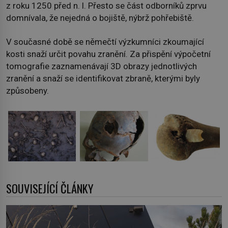
z roku 1250 před n. l. Přesto se část odborníků zprvu
domnívala, že nejedná o bojiště, nýbrž pohřebiště.
V současné době se němečtí výzkumníci zkoumající
kosti snaží určit povahu zranění. Za přispění výpočetní
tomografie zaznamenávají 3D obrazy jednotlivých
zranění a snaží se identifikovat zbraně, kterými byly
způsobeny.
SOUVISEJÍCÍ ČLÁNKY