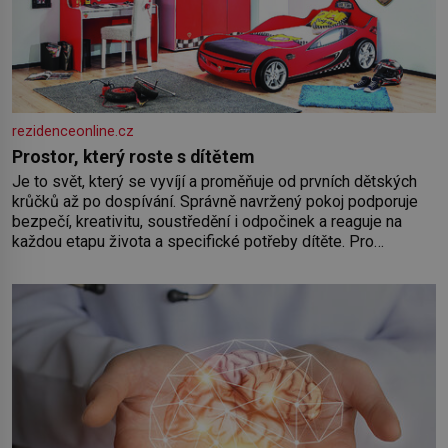
rezidenceonline.cz
Prostor, který roste s dítětem
Je to svět, který se vyvíjí a proměňuje od prvních dětských
krůčků až po dospívání. Správně navržený pokoj podporuje
bezpečí, kreativitu, soustředění i odpočinek a reaguje na
každou etapu života a specifické potřeby dítěte. Pro
nejmenší je klíčová jednoduchost, měkkost a bezpečí, proto
by pokoj miminka měl působit především klidně a útulně.
Předškolní věk je