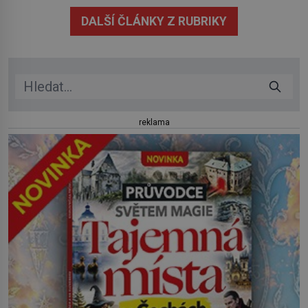
Stačí letmý dotyk a ozve se pronikavá bolest, která
DALŠÍ ČLÁNKY Z RUBRIKY
přetrvává i týdny. Nenápadný tento […]
reklama