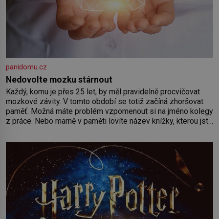
panidomu.cz
Nedovolte mozku stárnout
Každý, komu je přes 25 let, by měl pravidelně procvičovat
mozkové závity. V tomto období se totiž začíná zhoršovat
paměť. Možná máte problém vzpomenout si na jméno kolegy
z práce. Nebo marně v paměti lovíte název knížky, kterou jste
nedávno přečetli. Je to opravdu tak, s věkem jako kdyby se
paměť rozhodla stávkovat. Cvičte