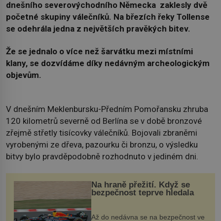
dnešního severovýchodního Německa zaklesly dvě
početné skupiny válečníků. Na březích řeky Tollense
se odehrála jedna z největších pravěkých bitev.
Že se jednalo o více než šarvátku mezi místními
klany, se dozvídáme díky nedávným archeologickým
objevům.
V dnešním Meklenbursku-Předním Pomořansku zhruba
120 kilometrů severně od Berlína se v době bronzové
zřejmě střetly tisícovky válečníků. Bojovali zbraněmi
vyrobenými ze dřeva, pazourku či bronzu, o výsledku
bitvy bylo pravděpodobně rozhodnuto v jediném dni.
Na hraně přežití. Když se
bezpečnost teprve hledala
Až do nedávna se na bezpečnost ve