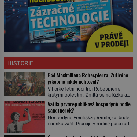
HISTORIE
Pád Maximiliena Robespierra: Zuřivého
jakobína nikdo nelitoval?
V horké letní noci trpí Robespierre
krutými bolestmi. Zmítá se na lůžku a
hlavou mu víří kolotoč myšlenek. Když
Vařila prvorepubliková hospodyně podle
se probere z mdlob, vzpomene si na
sandtnerek?
jednu z pařížských jasnovidek, kterou
Hospodyně Františka přemítá, co bude
před lety navštívil. Prorokovala mu
dneska vařit. Pracuje v rodině pana rady
tragický osud. Tehdy se jí vysmál.
a ten má mlsný jazýček. Zalistuje proto
„Robespierre to dotáhne hodně daleko,“
rychle v jedné ze „sandtnerek“.