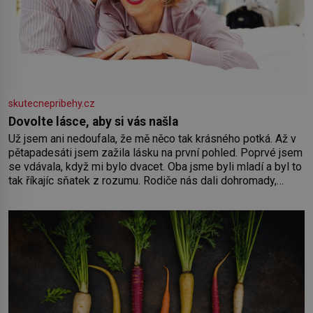
skutecnepribehy.cz
Dovolte lásce, aby si vás našla
Už jsem ani nedoufala, že mě něco tak krásného potká. Až v
pětapadesáti jsem zažila lásku na první pohled. Poprvé jsem
se vdávala, když mi bylo dvacet. Oba jsme byli mladí a byl to
tak říkajíc sňatek z rozumu. Rodiče nás dali dohromady,
Toník byl dobře zaopatřený mladý muž. Manželství nám
oběma moc nesvědčilo, brzy jsme zjistili, že