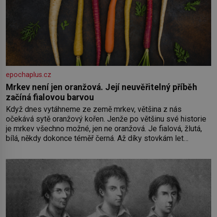
epochaplus.cz
Mrkev není jen oranžová. Její neuvěřitelný příběh
začíná fialovou barvou
Když dnes vytáhneme ze země mrkev, většina z nás
očekává sytě oranžový kořen. Jenže po většinu své historie
je mrkev všechno možné, jen ne oranžová. Je fialová, žlutá,
bílá, někdy dokonce téměř černá. Až díky stovkám let
pečlivého šlechtění se z ní stává zelenina, bez které si
českou zahradu ani nedokážeme představit. Její příběh je