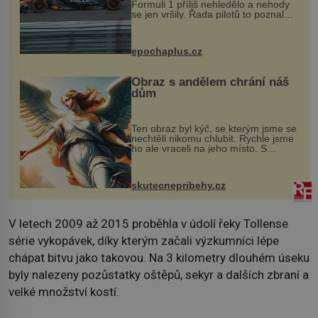
Formuli 1 příliš nehledělo a nehody
se jen vršily. Řada pilotů to poznala
na vlastní kůži, často s trvalými
následky nebo bohužel i ztrátou
života. Dnes nepochopiteln...
epochaplus.cz
Obraz s andělem chrání náš
dům
Ten obraz byl kýč, se kterým jsme se
nechtěli nikomu chlubit. Rychle jsme
ho ale vraceli na jeho místo. S
manželem Vaškem jsme si pořídili
chaloupku, takový domek na severu
Čech, kde jsme si naplánova...
skutecnepribehy.cz
V letech 2009 až 2015 proběhla v údolí řeky Tollense
série vykopávek, díky kterým začali výzkumníci lépe
chápat bitvu jako takovou. Na 3 kilometry dlouhém úseku
byly nalezeny pozůstatky oštěpů, sekyr a dalších zbraní a
velké množství kostí.