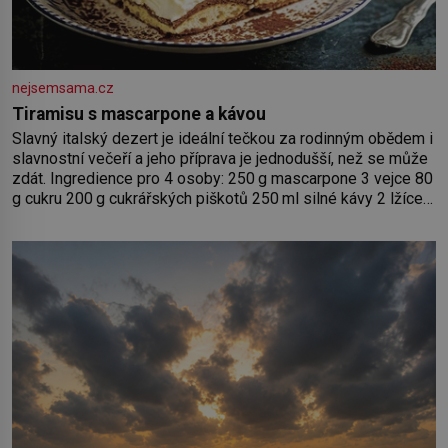
nejsemsama.cz
Tiramisu s mascarpone a kávou
Slavný italský dezert je ideální tečkou za rodinným obědem i
slavnostní večeří a jeho příprava je jednodušší, než se může
zdát. Ingredience pro 4 osoby: 250 g mascarpone 3 vejce 80
g cukru 200 g cukrářských piškotů 250 ml silné kávy 2 lžíce
amaretta kakao na posypání Postup: Oddělte žloutky od
bílků. Žloutky vyšlehejte s cukrem do světlé pěny a postupně
do nich vmíchejte mascarpone, aby vznikl hladký