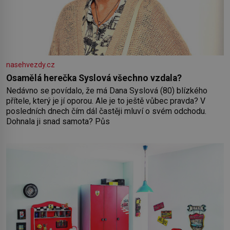
nasehvezdy.cz
Osamělá herečka Syslová všechno vzdala?
Nedávno se povídalo, že má Dana Syslová (80) blízkého
přítele, který je jí oporou. Ale je to ještě vůbec pravda? V
posledních dnech čím dál častěji mluví o svém odchodu.
Dohnala ji snad samota? Půs