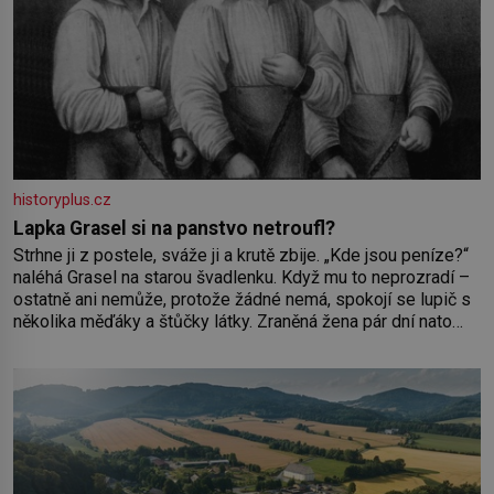
historyplus.cz
Lapka Grasel si na panstvo netroufl?
Strhne ji z postele, sváže ji a krutě zbije. „Kde jsou peníze?“
naléhá Grasel na starou švadlenku. Když mu to neprozradí –
ostatně ani nemůže, protože žádné nemá, spokojí se lupič s
několika měďáky a štůčky látky. Zraněná žena pár dní nato
umírá. Je to muž nebývale krutý. Jeho činy budí hrůzu ještě
dlouho po jeho smrti