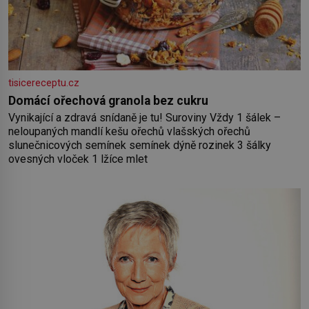
tisicereceptu.cz
Domácí ořechová granola bez cukru
Vynikající a zdravá snídaně je tu! Suroviny Vždy 1 šálek –
neloupaných mandlí kešu ořechů vlašských ořechů
slunečnicových semínek semínek dýně rozinek 3 šálky
ovesných vloček 1 lžíce mlet