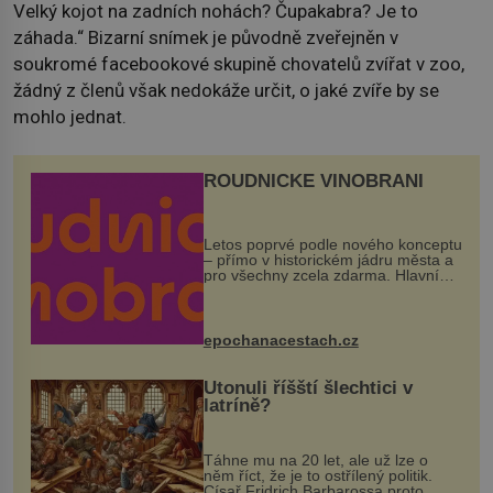
Velký kojot na zadních nohách? Čupakabra? Je to
záhada.“ Bizarní snímek je původně zveřejněn v
soukromé facebookové skupině chovatelů zvířat v zoo,
žádný z členů však nedokáže určit, o jaké zvíře by se
mohlo jednat.
ROUDNICKÉ VINOBRANÍ
Letos poprvé podle nového konceptu
– přímo v historickém jádru města a
pro všechny zcela zdarma. Hlavní
program se odehraje na Karlově a
Husově náměstí. Návštěvníci se
mohou těšit na víno, burčák, pes...
epochanacestach.cz
Utonuli říšští šlechtici v
latríně?
Táhne mu na 20 let, ale už lze o
něm říct, že je to ostřílený politik.
Císař Fridrich Barbarossa proto