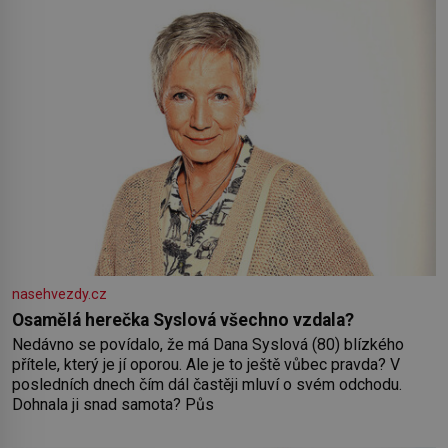
nasehvezdy.cz
Osamělá herečka Syslová všechno vzdala?
Nedávno se povídalo, že má Dana Syslová (80) blízkého
přítele, který je jí oporou. Ale je to ještě vůbec pravda? V
posledních dnech čím dál častěji mluví o svém odchodu.
Dohnala ji snad samota? Půs