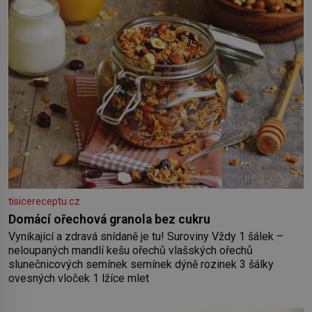
tisicereceptu.cz
Domácí ořechová granola bez cukru
Vynikající a zdravá snídaně je tu! Suroviny Vždy 1 šálek –
neloupaných mandlí kešu ořechů vlašských ořechů
slunečnicových semínek semínek dýně rozinek 3 šálky
ovesných vloček 1 lžíce mlet