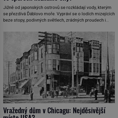
Jižně od japonských ostrovů se rozkládají vody, kterým
se přezdívá Ďáblovo moře. Vypráví se o lodích mizejících
beze stopy, podivných světlech, zrádných proudech i
mořských dracích, kteří měli tyto končiny střežit už v
dávných legendách. Je tichomořský Dračí trojúhelník
skutečně prokletým místem, nebo se zde jen
nebezpečná příroda proměnila v jednu z
nejpůsobivějších námořních záhad? […]
Vražedný dům v Chicagu: Nejděsivější
místo USA?