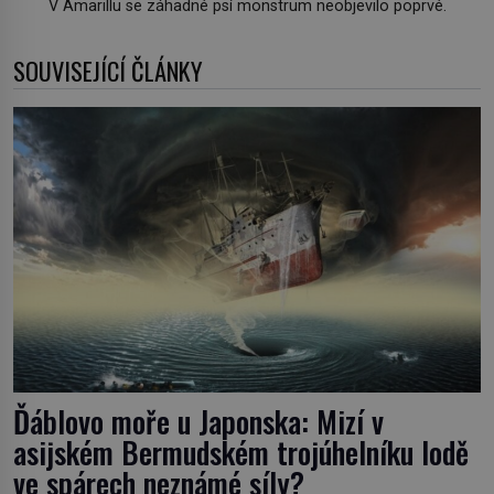
V Amarillu se záhadné psí monstrum neobjevilo poprvé.
SOUVISEJÍCÍ ČLÁNKY
Ďáblovo moře u Japonska: Mizí v
asijském Bermudském trojúhelníku lodě
ve spárech neznámé síly?