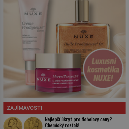
království. Zajistit hodlá především
severní hranici. Na […]
ZAJÍMAVOSTI
Nejlepší úkryt pro Nobelovy ceny?
Chemický roztok!