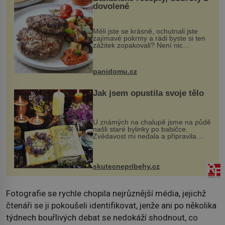
dovolené
Měli jste se krásně, ochutnali jste
zajímavé pokrmy a rádi byste si ten
zážitek zopakovali? Není nic
snazšího. Pljeskavica (10 porcí)
Možná jste ji ochutnali na dovolené v
bývalé Jugoslávii, lze ji vi...
panidomu.cz
Jak jsem opustila svoje tělo
U známých na chalupě jsme na půdě
našli staré bylinky po babičce.
Zvědavost mi nedala a připravila
jsem si z nich lektvar… Zimní pobyt
na chalupě se pro mě vlastní vinou
změnil v děsivý zážitek, na kt...
skutecnepribehy.cz
Fotografie se rychle chopila nejrůznější média, jejichž
čtenáři se ji pokoušeli identifikovat, jenže ani po několika
týdnech bouřlivých debat se nedokáží shodnout, co