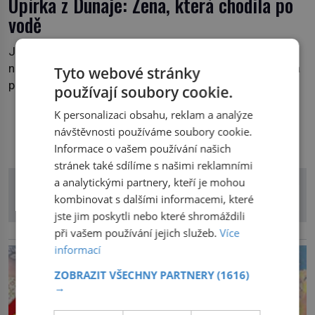
Upírka z Dunaje: Žena, která chodila po
vodě
Je pozdní noc a po hladině Dunaje kráčí žena. Neklesá,
nezanechává vlny a pohybuje se tiše, jako by černá voda
Tyto webové stránky
pod ní byla dlažbou. Muž, který ji z břehu pozoruje, ji
používají soubory cookie.
údajně poznává, jenže Ruža Vlajna má být v tu chvíli
K personalizaci obsahu, reklam a analýze
mrtvá celé století. Vesnice Kisiljevo v severovýchodním
DALŠÍ ČLÁNKY Z RUBRIKY
návštěvnosti používáme soubory cookie.
Srbsku má s upíry nevyřízené účty. […]
Informace o vašem používání našich
stránek také sdílíme s našimi reklamními
a analytickými partnery, kteří je mohou
kombinovat s dalšími informacemi, které
jste jim poskytli nebo které shromáždili
při vašem používání jejich služeb.
Více
reklama
informací
ZOBRAZIT VŠECHNY PARTNERY
(1616)
→