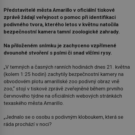
Představitelé města Amarillo v oficiální tiskové
zprávě žádají veřejnost o pomoc při identifikaci
podivného tvora, kterého letos v květnu natočila
bezpečnostní kamera tamní zoologické zahrady.
Na přiloženém snímku je zachyceno vzpřímené
dvounohé stvoření s psími či snad vlčími rysy.
„V temných a časných ranních hodinách dnes 21. května
(kolem 1:25 hodin) zachytily bezpečnostní kamery na
obvodovém plotu amarillské zoo podivný obraz vně
zoo,“ stojí v tiskové zprávě zveřejněné během prvního
červnového týdne na oficiálních webových stránkách
texaského města Amarillo.
„Jednalo se o osobu s podivným kloboukem, která se
ráda prochází v noci?