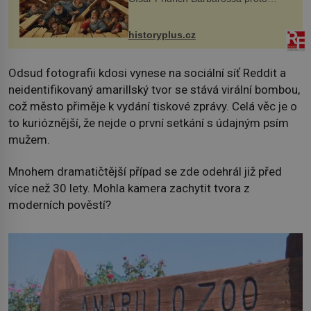
posílá svého syna a dědice Jindřicha
VI. do Erfurtu, aby se stal
prostředníkem při řešení sporu m...
historyplus.cz
Odsud fotografii kdosi vynese na sociální síť Reddit a
neidentifikovaný amarillský tvor se stává virální bombou,
což město přiměje k vydání tiskové zprávy. Celá věc je o
to kurióznější, že nejde o první setkání s údajným psím
mužem.
Mnohem dramatičtější případ se zde odehrál již před
více než 30 lety. Mohla kamera zachytit tvora z
moderních pověstí?