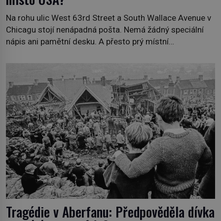
Na rohu ulic West 63rd Street a South Wallace Avenue v
Chicagu stojí nenápadná pošta. Nemá žádný speciální
nápis ani pamětní desku. A přesto prý místní
zaměstnanci neradi chodí do sklepa. Právě tady totiž
sídlil sériový vrah H. H. Holmes a také nejpropracovanější
past na lidi v dějinách americké kriminalistiky. Herman
Webster Mudgett (1861–1896) přijíždí […]
Tragédie v Aberfanu: Předpověděla dívka