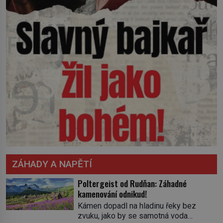
ZÁHADY A NAPĚTÍ
Poltergeist od Rudňan: Záhadné
kamenování odnikud!
Kámen dopadl na hladinu řeky bez
zvuku, jako by se samotná voda