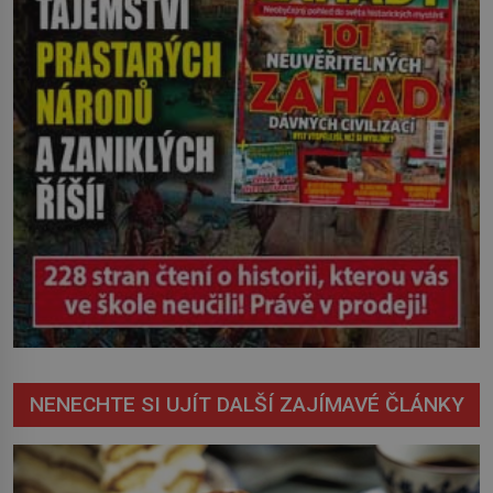
vychází najevo. Víme ale […]
NENECHTE SI UJÍT DALŠÍ ZAJÍMAVÉ ČLÁNKY