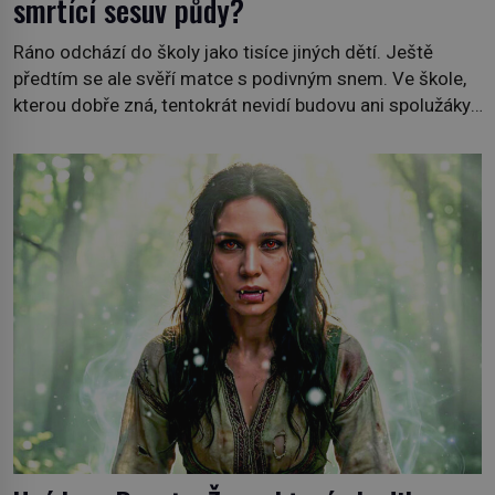
smrtící sesuv půdy?
Ráno odchází do školy jako tisíce jiných dětí. Ještě
předtím se ale svěří matce s podivným snem. Ve škole,
kterou dobře zná, tentokrát nevidí budovu ani spolužáky.
Místo nich se před ní tyčí cosi temného. O několik hodin
později je mrtvá. Mohla devítiletá Zahlédla vlastní
osud? Dne 21. října 1966 se velšská vesnice Aberfan […]