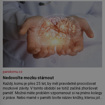
by pokoj miminka měl působit především klidně a útulně.
Předškolní věk je
panidomu.cz
Nedovolte mozku stárnout
Každý, komu je přes 25 let, by měl pravidelně procvičovat
mozkové závity. V tomto období se totiž začíná zhoršovat
paměť. Možná máte problém vzpomenout si na jméno kolegy
z práce. Nebo marně v paměti lovíte název knížky, kterou jste
nedávno přečetli. Je to opravdu tak, s věkem jako kdyby se