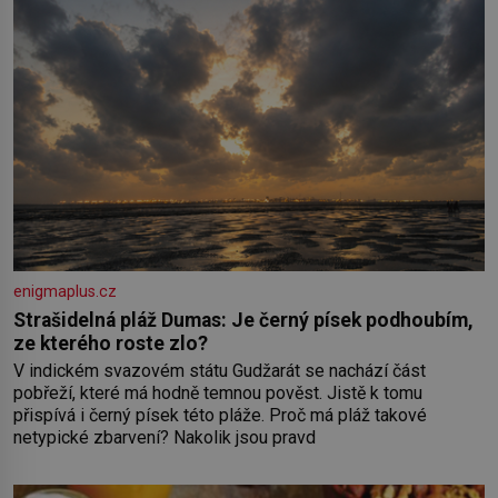
enigmaplus.cz
Strašidelná pláž Dumas: Je černý písek podhoubím,
ze kterého roste zlo?
V indickém svazovém státu Gudžarát se nachází část
pobřeží, které má hodně temnou pověst. Jistě k tomu
přispívá i černý písek této pláže. Proč má pláž takové
netypické zbarvení? Nakolik jsou pravd