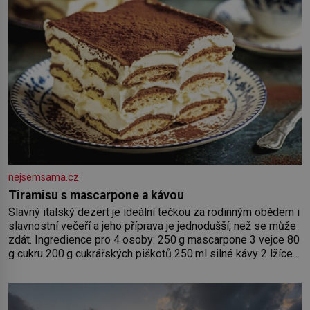
nejsemsama.cz
Tiramisu s mascarpone a kávou
Slavný italský dezert je ideální tečkou za rodinným obědem i
slavnostní večeří a jeho příprava je jednodušší, než se může
zdát. Ingredience pro 4 osoby: 250 g mascarpone 3 vejce 80
g cukru 200 g cukrářských piškotů 250 ml silné kávy 2 lžíce
amaretta kakao na posypání Postup: Oddělte žloutky od
bílků. Žloutky vyšlehejte s cukrem do světlé pěny a postupně
do nich vmíchejte mascarpone, aby vznikl hladký