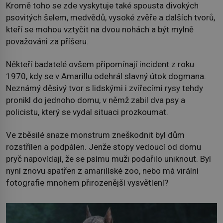
Kromě toho se zde vyskytuje také spousta divokých
psovitých šelem, medvědů, vysoké zvěře a dalších tvorů,
kteří se mohou vztyčit na dvou nohách a být mylně
považováni za příšeru.
Někteří badatelé ovšem připomínají incident z roku
1970, kdy se v Amarillu odehrál slavný útok dogmana.
Neznámý děsivý tvor s lidskými i zvířecími rysy tehdy
pronikl do jednoho domu, v němž zabil dva psy a
policistu, který se vydal situaci prozkoumat.
Ve zběsilé snaze monstrum zneškodnit byl dům
rozstřílen a podpálen. Jenže stopy vedoucí od domu
pryč napovídají, že se psímu muži podařilo uniknout. Byl
nyní znovu spatřen z amarillské zoo, nebo má virální
fotografie mnohem přirozenější vysvětlení?