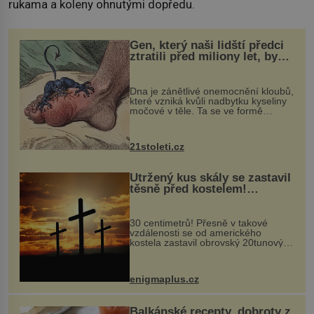
rukama a koleny ohnutými dopředu.
Gen, který naši lidští předci
ztratili před miliony let, by
mohl pomoci s léčbou
„nemoci králů“
Dna je zánětlivé onemocnění kloubů,
které vzniká kvůli nadbytku kyseliny
močové v těle. Ta se ve formě
krystalků ukládá v blízkosti kloubů,
nejčastěji přitom postihuje palce na
nohou, a způsobuje bole...
21stoleti.cz
Utržený kus skály se zastavil
těsně před kostelem!
Ochránila ho boží síla?
30 centimetrů! Přesně v takové
vzdálenosti se od amerického
kostela zastavil obrovský 20tunový
balvan, který se v květnu 2014
nečekaně odtrhl od nedaleké skály
při její demolici. Podle místních stojí
enigmaplus.cz
...
Balkánské recepty, dobroty z