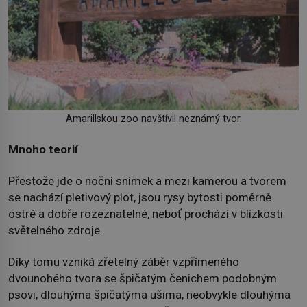
Amarillskou zoo navštívil neznámý tvor.
Mnoho teorií
Přestože jde o noční snímek a mezi kamerou a tvorem
se nachází pletivový plot, jsou rysy bytosti poměrně
ostré a dobře rozeznatelné, neboť prochází v blízkosti
světelného zdroje.
Díky tomu vzniká zřetelný záběr vzpřímeného
dvounohého tvora se špičatým čenichem podobným
psovi, dlouhýma špičatýma ušima, neobvykle dlouhýma