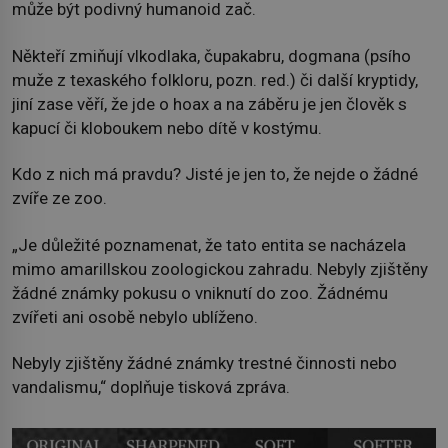
může být podivný humanoid zač.
Někteří zmiňují vlkodlaka, čupakabru, dogmana (psího
muže z texaského folkloru, pozn. red.) či další kryptidy,
jiní zase věří, že jde o hoax a na záběru je jen člověk s
kapucí či kloboukem nebo dítě v kostýmu.
Kdo z nich má pravdu? Jisté je jen to, že nejde o žádné
zvíře ze zoo.
„Je důležité poznamenat, že tato entita se nacházela
mimo amarillskou zoologickou zahradu. Nebyly zjištěny
žádné známky pokusu o vniknutí do zoo. Žádnému
zvířeti ani osobě nebylo ublíženo.
Nebyly zjištěny žádné známky trestné činnosti nebo
vandalismu,“ doplňuje tisková zpráva.