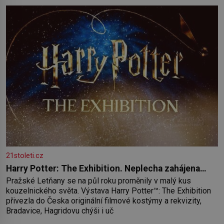
paměť rozhodla stávkovat. Cvičte
21stoleti.cz
Harry Potter: The Exhibition. Neplecha zahájena…
Pražské Letňany se na půl roku proměnily v malý kus
kouzelnického světa. Výstava Harry Potter™: The Exhibition
přivezla do Česka originální filmové kostýmy a rekvizity,
Bradavice, Hagridovu chýši i uč