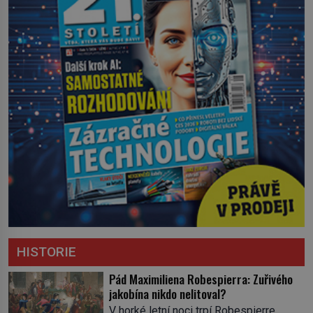
HISTORIE
Pád Maximiliena Robespierra: Zuřivého
jakobína nikdo nelitoval?
V horké letní noci trpí Robespierre