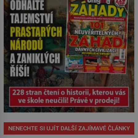
projevuje? Mys Dobré naděje je jedním
z […]
NENECHTE SI UJÍT DALŠÍ ZAJÍMAVÉ ČLÁNKY