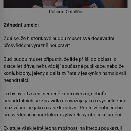
Roberto Ontañón
Záhadní umělci
Zdá se, že historikové budou muset svá dosavadní
přesvědčení výrazně poupravit.
Buď budou muset připustit, že lidé přišli do oblasti o
tisíce let dříve, než uvádějí současné publikace, nebo že
koně, bizony, jeleny a další zvířata v jeskyních namalovali
neandrtálci.
To by bylo tvrzení neméně kontroverzní, neboť o
neandrtálcích se zpravidla neuvažuje jako o vyspělé rase
a už vůbec ne jako o rase kreativní. Podle všeobecného
přesvědčení neandrtálci nevytvářeli symbolické umění.
Existuje však ještě jedna možnost, na kterou poukazují