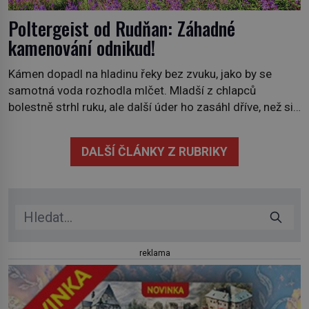
Poltergeist od Rudňan: Záhadné
kamenování odnikud!
Kámen dopadl na hladinu řeky bez zvuku, jako by se
samotná voda rozhodla mlčet. Mladší z chlapců
bolestně strhl ruku, ale další úder ho zasáhl dříve, než si
vůbec uvědomil pohyb: tiše, nelidsky přesně. „Odkud…?“
zachrčel starší student, ale v houštině na břehu nebyl
DALŠÍ ČLÁNKY Z RUBRIKY
nikdo, kdo by po nich mohl cokoliv házet. A když se […]
reklama