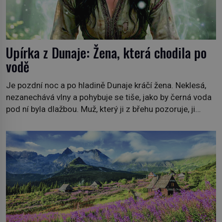
Upírka z Dunaje: Žena, která chodila po
vodě
Je pozdní noc a po hladině Dunaje kráčí žena. Neklesá,
nezanechává vlny a pohybuje se tiše, jako by černá voda
pod ní byla dlažbou. Muž, který ji z břehu pozoruje, ji
údajně poznává, jenže Ruža Vlajna má být v tu chvíli
mrtvá celé století. Vesnice Kisiljevo v severovýchodním
Srbsku má s upíry nevyřízené účty. […]