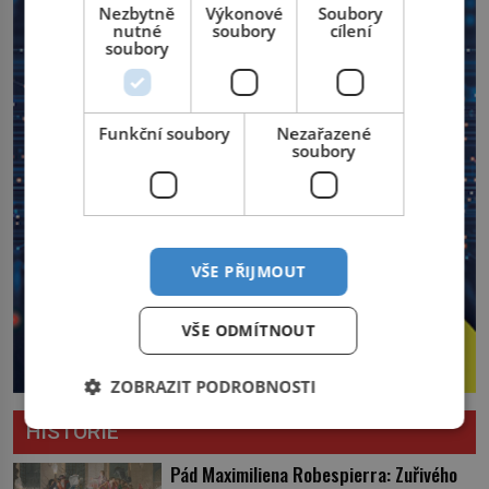
Nezbytně
Výkonové
Soubory
nutné
soubory
cílení
soubory
Funkční soubory
Nezařazené
soubory
VŠE PŘIJMOUT
VŠE ODMÍTNOUT
ZOBRAZIT PODROBNOSTI
HISTORIE
Pád Maximiliena Robespierra: Zuřivého