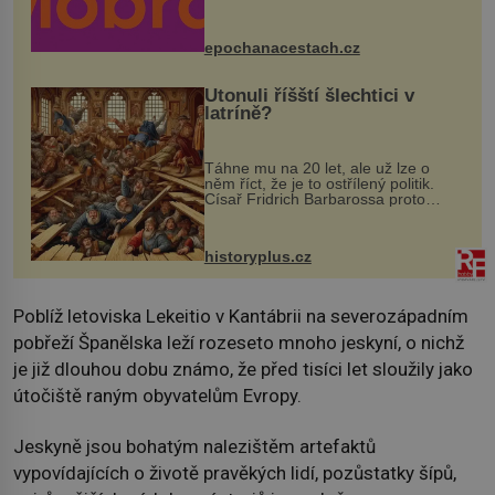
Husově náměstí. Návštěvníci se
mohou těšit na víno, burčák, pes...
epochanacestach.cz
Utonuli říšští šlechtici v
latríně?
Táhne mu na 20 let, ale už lze o
něm říct, že je to ostřílený politik.
Císař Fridrich Barbarossa proto
posílá svého syna a dědice Jindřicha
VI. do Erfurtu, aby se stal
prostředníkem při řešení sporu m...
historyplus.cz
Poblíž letoviska Lekeitio v Kantábrii na severozápadním
pobřeží Španělska leží rozeseto mnoho jeskyní, o nichž
je již dlouhou dobu známo, že před tisíci let sloužily jako
útočiště raným obyvatelům Evropy.
Jeskyně jsou bohatým nalezištěm artefaktů
vypovídajících o životě pravěkých lidí, pozůstatky šípů,