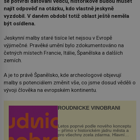
se potvrdí datování vědců, historikové budou muset
najít odpověď na otázku, kdo vlastně jeskyně
vyzdobil. V daném období totiž oblast ještě neměla
být osídlena.
Jeskynní malby staré tisíce let nejsou v Evropě
výjimečné. Pravěké umění bylo zdokumentováno na
četných místech Francie, Itálie, Španělska a dalších
zemích.
A je to právě Španělsko, kde archeologové objevují
malby s potenciálem změnit vše, co jsme dosud věděli o
vývoji člověka na evropském kontinentu.
ROUDNICKÉ VINOBRANÍ
Letos poprvé podle nového konceptu
– přímo v historickém jádru města a
pro všechny zcela zdarma. Hlavní
program se odehraje na Karlově a