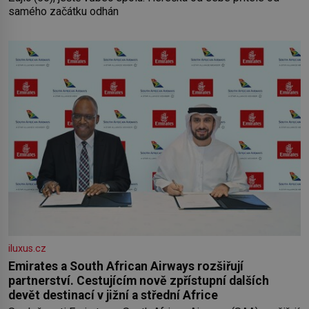
samého začátku odhán
iluxus.cz
Emirates a South African Airways rozšiřují
partnerství. Cestujícím nově zpřístupní dalších
devět destinací v jižní a střední Africe