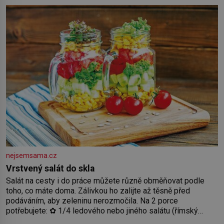
by pokoj miminka měl působit především klidně a útulně.
Předškolní věk je
nejsemsama.cz
Vrstvený salát do skla
Salát na cesty i do práce můžete různě obměňovat podle
toho, co máte doma. Zálivkou ho zalijte až těsně před
podáváním, aby zeleninu nerozmočila. Na 2 porce
potřebujete: ✿ 1/4 ledového nebo jiného salátu (římský
salát, polníček…) ✿ 1 malá konzerva kukuřice ✿ ½ okurky ✿