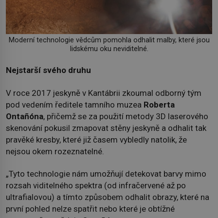
Moderní technologie vědcům pomohla odhalit malby, které jsou
lidskému oku neviditelné.
Nejstarší svého druhu
V roce 2017 jeskyně v Kantábrii zkoumal odborný tým
pod vedením ředitele tamního muzea
Roberta
Ontañóna
, přičemž se za použití metody 3D laserového
skenování pokusil zmapovat stěny jeskyně a odhalit tak
pravěké kresby, které již časem vybledly natolik, že
nejsou okem rozeznatelné.
„Tyto technologie nám umožňují detekovat barvy mimo
rozsah viditelného spektra (od infračervené až po
ultrafialovou) a tímto způsobem odhalit obrazy, které na
první pohled nelze spatřit nebo které je obtížné