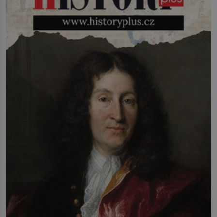
infekcí, hmyzem a vysycháním. Dá se
říct, že je to přírodní […]