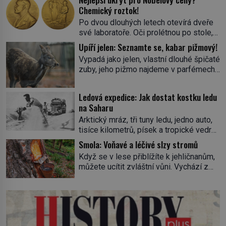
Chemický roztok!
Po dvou dlouhých letech otevírá dveře
své laboratoře. Oči prolétnou po stole,
aby pak ulpěly na regálu, kde se nachází
Upíří jelen: Seznamte se, kabar pižmový!
všemožné látky. Hledá žluto-oranžovou
Vypadá jako jelen, vlastní dlouhé špičaté
tekutinu, jakmile ji zahlédne, nesmírně
zuby, jeho pižmo najdeme v parfémech
se mu uleví. Teď může svůj plán
celého světa a narazit na něj je velice
dokončit. Pod termínem aqua regia se
těžké. Tato charakteristika sedí na
skrývá směs s názvem lučavka
Ledová expedice: Jak dostat kostku ledu
jediného zástupce zvířecí říše – kabara
královská. Svůj přídomek nemá pro nic
na Saharu
pižmového. V Evropě ho jako první
za nic, […]
Arktický mráz, tři tuny ledu, jedno auto,
popíše švédský botanik Carl Linné
tisíce kilometrů, písek a tropické vedro.
(1707–1778), jenže v Asii o něm ví už
To je ve zkratce zdánlivě nesplnitelná
celá staletí. Zvíře připomíná jelena,
Smola: Voňavé a léčivé slzy stromů
výzva, která se promění v úžasné
v kohoutku dosahuje […]
Když se v lese přiblížíte k jehličnanům,
dobrodružství a důkaz, že nic není
můžete ucítit zvláštní vůni. Vychází z
nemožné. Vše začíná na podzim 1958
lepkavé látky, která vytéká z
jako hec. Rádio Luxembourg přichází s
poraněného kmene. Kdysi lidé věřili, že
neobvyklou výzvou. Tomu, kdo dokáže
právě v ní je síla stromu. Smola také
dopravit ze severního polárního kruhu
patří k nejstarším surovinám, s nimiž
na […]
lidstvo pracovalo. Chrání strom před