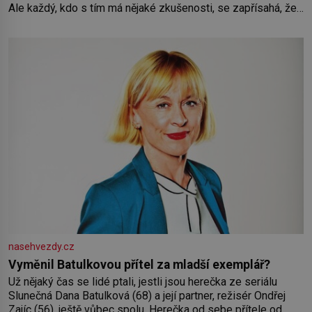
Ale každý, kdo s tím má nějaké zkušenosti, se zapřísahá, že
pokud odpustíte, znatelně se vám uleví. Když se ke mně
doneslo, že si manžel pořídil milenku,
nasehvezdy.cz
Vyměnil Batulkovou přítel za mladší exemplář?
Už nějaký čas se lidé ptali, jestli jsou herečka ze seriálu
Slunečná Dana Batulková (68) a její partner, režisér Ondřej
Zajíc (56), ještě vůbec spolu. Herečka od sebe přítele od