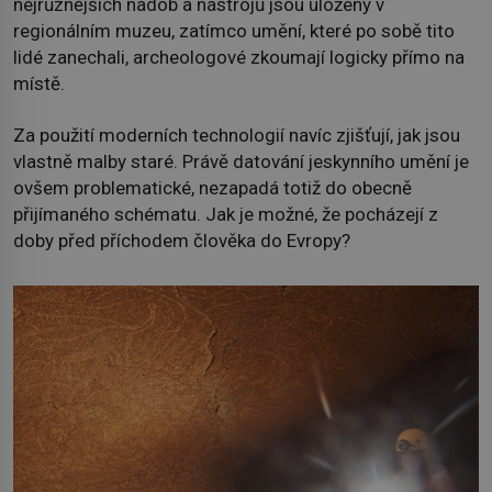
nejrůznějších nádob a nástrojů jsou uloženy v
regionálním muzeu, zatímco umění, které po sobě tito
lidé zanechali, archeologové zkoumají logicky přímo na
místě.
Za použití moderních technologií navíc zjišťují, jak jsou
vlastně malby staré. Právě datování jeskynního umění je
ovšem problematické, nezapadá totiž do obecně
přijímaného schématu. Jak je možné, že pocházejí z
doby před příchodem člověka do Evropy?