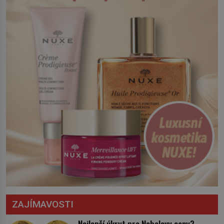
Český král Václav I. (1205–1253) přijme
opatření, která mají posílit obranu jeho
království. Zajistit hodlá především
severní hranici. Na […]
ZAJÍMAVOSTI
Nejlepší úkryt pro Nobelovy ceny?