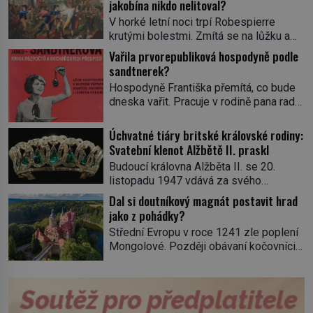
jakobína nikdo nelitoval?
V horké letní noci trpí Robespierre
krutými bolestmi. Zmítá se na lůžku a
hlavou mu víří kolotoč myšlenek. Když
Vařila prvorepubliková hospodyně podle
se probere z mdlob, vzpomene si na
sandtnerek?
jednu z pařížských jasnovidek, kterou
Hospodyně Františka přemítá, co bude
před lety navštívil. Prorokovala mu
dneska vařit. Pracuje v rodině pana rady
tragický osud. Tehdy se jí vysmál.
a ten má mlsný jazýček. Zalistuje proto
„Robespierre to dotáhne hodně daleko,“
rychle v jedné ze „sandtnerek“.
Úchvatné tiáry britské královské rodiny:
prohlásil o něm jiný významný
„Zaplaťpánbůh, že už nemusíme chodit
Svatební klenot Alžbětě II. praskl
francouzský revolucionář, Honoré de
s lístky,“ povzdechne si směrem ke
Mirabeau […]
Budoucí královna Alžběta II. se 20.
služce, kterou má v kuchyni k ruce.
listopadu 1947 vdává za svého
Ještě v prvních letech nové republiky
vyvoleného Filipa Mountbattena. Aby
Dal si doutníkový magnát postavit hrad
fungoval kvůli nedostatku zboží
měla na obřad ve Westminsteru podle
jako z pohádky?
přídělový systém. […]
tradice „něco vypůjčeného“, její matka jí
Střední Evropu v roce 1241 zle poplení
věnuje jedinečný šperk ze své
Mongolové. Později obávaní kočovníci
soukromé kolekce – diamantovou tiáru
sice odtáhnou, všichni ale počítají s
královny Marie. „Je to ošklivá špičatá
jejich návratem. Václav I. proto začne
tiára,“ zhodnotil klenot britský politik Sir
jednat. Na další případné řádění barbarů
Henry Channon (1897–1958), když si […]
z východu se chce pečlivě připravit!