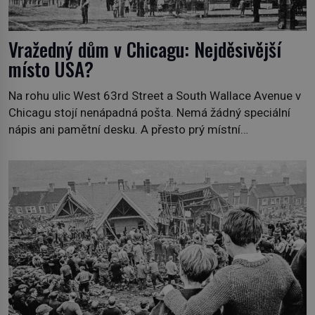
Vražedný dům v Chicagu: Nejděsivější
místo USA?
Na rohu ulic West 63rd Street a South Wallace Avenue v
Chicagu stojí nenápadná pošta. Nemá žádný speciální
nápis ani pamětní desku. A přesto prý místní
zaměstnanci neradi chodí do sklepa. Právě tady totiž
sídlil sériový vrah H. H. Holmes a také nejpropracovanější
past na lidi v dějinách americké kriminalistiky. Herman
Webster Mudgett (1861–1896) přijíždí […]