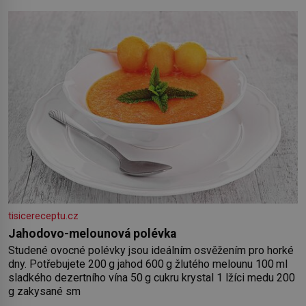
2 rajčata Zálivka: ✿ 4 lžíce olivového oleje ✿ 1 lžíci citronové
šťávy ✿ ½ stroužku
tisicereceptu.cz
Jahodovo-melounová polévka
Studené ovocné polévky jsou ideálním osvěžením pro horké
dny. Potřebujete 200 g jahod 600 g žlutého melounu 100 ml
sladkého dezertního vína 50 g cukru krystal 1 lžíci medu 200
g zakysané sm