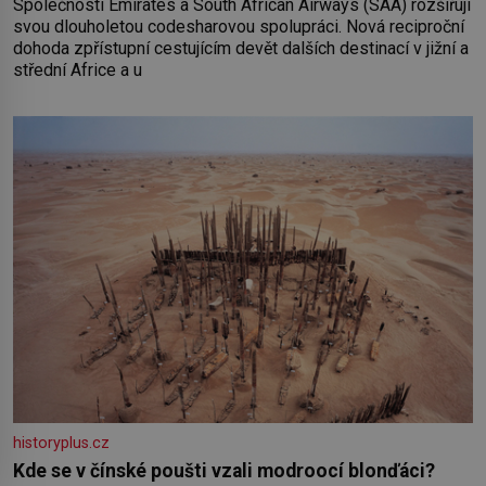
Společnosti Emirates a South African Airways (SAA) rozšiřují
svou dlouholetou codesharovou spolupráci. Nová reciproční
dohoda zpřístupní cestujícím devět dalších destinací v jižní a
střední Africe a u
historyplus.cz
Kde se v čínské poušti vzali modroocí blonďáci?