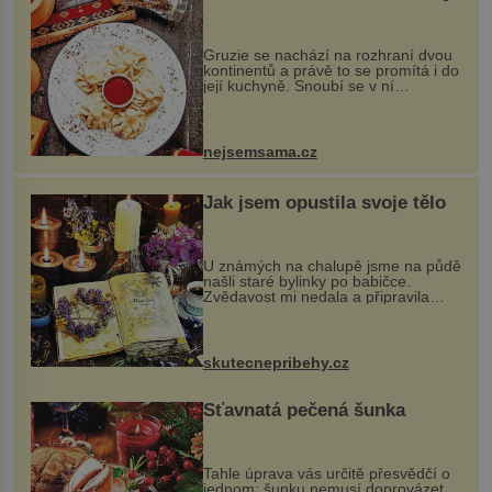
Gruzie se nachází na rozhraní dvou
kontinentů a právě to se promítá i do
její kuchyně. Snoubí se v ní
evropské a asijské chutě a díky tomu
vznikají rozmanité a chuťově bohaté
pokrmy, které rozhodně st...
nejsemsama.cz
Jak jsem opustila svoje tělo
U známých na chalupě jsme na půdě
našli staré bylinky po babičce.
Zvědavost mi nedala a připravila
jsem si z nich lektvar… Zimní pobyt
na chalupě se pro mě vlastní vinou
změnil v děsivý zážitek, na kt...
skutecnepribehy.cz
Šťavnatá pečená šunka
Tahle úprava vás určitě přesvědčí o
jednom: šunku nemusí doprovázet