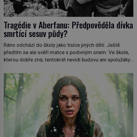
Tragédie v Aberfanu: Předpověděla dívka
smrtící sesuv půdy?
Ráno odchází do školy jako tisíce jiných dětí. Ještě
předtím se ale svěří matce s podivným snem. Ve škole,
kterou dobře zná, tentokrát nevidí budovu ani spolužáky.
Místo nich se před ní tyčí cosi temného. O několik hodin
později je mrtvá. Mohla devítiletá Zahlédla vlastní
osud? Dne 21. října 1966 se velšská vesnice Aberfan […]