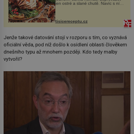
jen ostré a slané chutě. Navíc s ní
nakrmíte poměrně hodně hladových
krků. Ingredience sádlo 3 kg šunky
vcelku 3 stroužky česneku hl...
tisicereceptu.cz
Jenže takové datování stojí v rozporu s tím, co vyznává
oficiální věda, pod níž došlo k osídlení oblasti člověkem
dnešního typu až mnohem později. Kdo tedy malby
vytvořil?