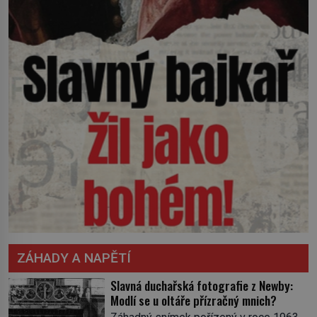
ZÁHADY A NAPĚTÍ
Slavná duchařská fotografie z Newby:
Modlí se u oltáře přízračný mnich?