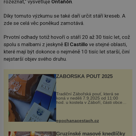
rozeznat,“ vysvětluje
Ontañón
.
Díky tomuto výzkumu se také daří určit stáří kreseb. A
zde se celá věc poněkud zamotává.
Prvotní odhady totiž hovoří o stáří 20 až 30 tisíc let, což
spolu s malbami z jeskyně
El Castillo
ve stejné oblasti,
které mají být dokonce o nejméně 10 tisíc let starší, činí
nejstarší objev svého druhu.
ZÁBOŘSKÁ POUŤ 2025
Tradiční Zábořská pouť, která se
koná v neděli 7.9.2025 od 11:00
hod. u kostela v Záboří, části obce
Kly u Mělníka. V programu naleznete
komentovanou prohlídku kostela,
dobovou hudbu, řemesla, atrakce...
epochanacestach.cz
Gruzínské masové knedlíčky