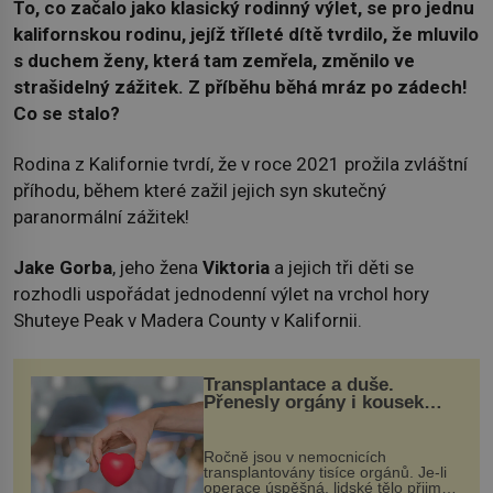
To, co začalo jako klasický rodinný výlet, se pro jednu
kalifornskou rodinu, jejíž tříleté dítě tvrdilo, že mluvilo
s duchem ženy, která tam zemřela, změnilo ve
strašidelný zážitek. Z příběhu běhá mráz po zádech!
Co se stalo?
Rodina z Kalifornie tvrdí, že v roce 2021 prožila zvláštní
příhodu, během které zažil jejich syn skutečný
paranormální zážitek!
Jake Gorba
, jeho žena
Viktoria
a jejich tři děti se
rozhodli uspořádat jednodenní výlet na vrchol hory
Shuteye Peak v Madera County v Kalifornii.
Transplantace a duše.
Přenesly orgány i kousek
osobnosti dárce?
Ročně jsou v nemocnicích
transplantovány tisíce orgánů. Je-li
operace úspěšná, lidské tělo přijme