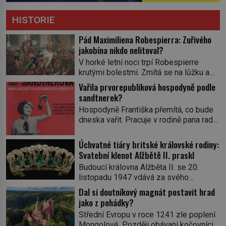
HISTORIE
Pád Maximiliena Robespierra: Zuřivého
jakobína nikdo nelitoval?
V horké letní noci trpí Robespierre
krutými bolestmi. Zmítá se na lůžku a
hlavou mu víří kolotoč myšlenek. Když
Vařila prvorepubliková hospodyně podle
se probere z mdlob, vzpomene si na
sandtnerek?
jednu z pařížských jasnovidek, kterou
Hospodyně Františka přemítá, co bude
před lety navštívil. Prorokovala mu
dneska vařit. Pracuje v rodině pana rady
tragický osud. Tehdy se jí vysmál.
a ten má mlsný jazýček. Zalistuje proto
„Robespierre to dotáhne hodně daleko,“
rychle v jedné ze „sandtnerek“.
Úchvatné tiáry britské královské rodiny:
prohlásil o něm jiný významný
„Zaplaťpánbůh, že už nemusíme chodit
Svatební klenot Alžbětě II. praskl
francouzský revolucionář, Honoré de
s lístky,“ povzdechne si směrem ke
Mirabeau […]
Budoucí královna Alžběta II. se 20.
služce, kterou má v kuchyni k ruce.
listopadu 1947 vdává za svého
Ještě v prvních letech nové republiky
vyvoleného Filipa Mountbattena. Aby
Dal si doutníkový magnát postavit hrad
fungoval kvůli nedostatku zboží
měla na obřad ve Westminsteru podle
jako z pohádky?
přídělový systém. […]
tradice „něco vypůjčeného“, její matka jí
Střední Evropu v roce 1241 zle poplení
věnuje jedinečný šperk ze své
Mongolové. Později obávaní kočovníci