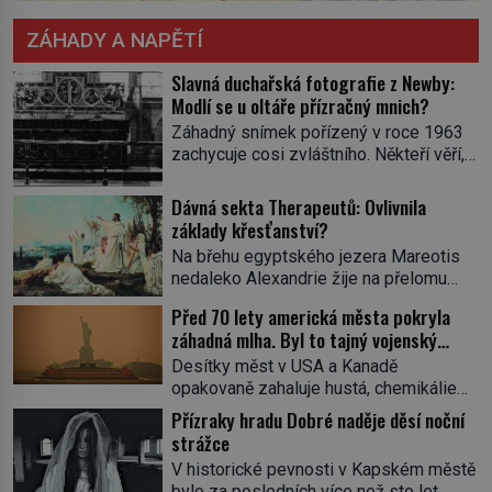
ZÁHADY A NAPĚTÍ
Slavná duchařská fotografie z Newby:
Modlí se u oltáře přízračný mnich?
Záhadný snímek pořízený v roce 1963
zachycuje cosi zvláštního. Někteří věří,
že poloprůhledná postava stojící u
oltáře je duch mnicha ze 16. století s
Dávná sekta Therapeutů: Ovlivnila
bílým závojem přes obličej, který
základy křesťanství?
pravděpodobně zakrývá lepru nebo jiné
Na břehu egyptského jezera Mareotis
znetvoření. Jiní jsou skeptičtí a považují
nedaleko Alexandrie žije na přelomu
vše za podvod. Jak vlastně vznikla
letopočtu uzavřená komunita mužů a
jedna z nejslavnějších duchařských
Před 70 lety americká města pokryla
žen. Každý obývá vlastní celu, kde se
fotek? Moderní vyšetřovatelé
záhadná mlha. Byl to tajný vojenský
věnuje modlitbě, meditaci a studiu textů,
paranormálních […]
experiment!
a někdy dlouhé dny nic nepozře. Pro
Desítky měst v USA a Kanadě
skupinu se ujme název Therapeuté, a
opakovaně zahaluje hustá, chemikáliemi
přestože zřejmě hluboce ovlivní
páchnoucí mlha…Na kůži tomu, kde se
Přízraky hradu Dobré naděje děsí noční
křesťanství, vůbec nic o nich nevíme…
do ní vydá, ulpívá zvláštní substance
strážce
Jediným svědkem existence […]
neznámého původu, stejná látka
V historické pevnosti v Kapském městě
pokrývá také silnice, auta či střechy
bylo za posledních více než sto let