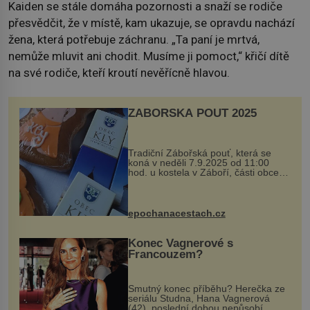
Kaiden se stále domáha pozornosti a snaží se rodiče
přesvědčit, že v místě, kam ukazuje, se opravdu nachází
žena, která potřebuje záchranu. „Ta paní je mrtvá,
nemůže mluvit ani chodit. Musíme ji pomoct,“ křičí dítě
na své rodiče, kteří kroutí nevěřícně hlavou.
ZÁBOŘSKÁ POUŤ 2025
Tradiční Zábořská pouť, která se
koná v neděli 7.9.2025 od 11:00
hod. u kostela v Záboří, části obce
Kly u Mělníka. V programu naleznete
komentovanou prohlídku kostela,
dobovou hudbu, řemesla, atrakce...
epochanacestach.cz
Konec Vagnerové s
Francouzem?
Smutný konec příběhu? Herečka ze
seriálu Studna, Hana Vagnerová
(42), poslední dobou nepůsobí