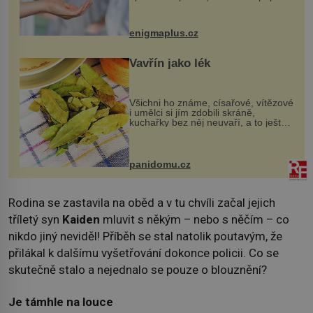
darovaný orgán za své a pacient
může vést plnohodnotný život. Ale co
když při transplantaci nepřijímám...
enigmaplus.cz
Vavřín jako lék
Všichni ho známe, císařové, vítězové
i umělci si jím zdobili skráně,
kuchařky bez něj neuvaří, a to ještě
nevíte, že bobkový list může výrazně
zmírnit některé naše neduhy.
Obsahuje v malém množství ně...
panidomu.cz
Rodina se zastavila na oběd a v tu chvíli začal jejich
tříletý syn
Kaiden
mluvit s někým – nebo s něčím – co
nikdo jiný neviděl! Příběh se stal natolik poutavým, že
přilákal k dalšímu vyšetřování dokonce policii. Co se
skutečně stalo a nejednalo se pouze o blouznění?
Je támhle na louce