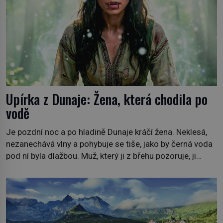
Upírka z Dunaje: Žena, která chodila po
vodě
Je pozdní noc a po hladině Dunaje kráčí žena. Neklesá,
nezanechává vlny a pohybuje se tiše, jako by černá voda
pod ní byla dlažbou. Muž, který ji z břehu pozoruje, ji
údajně poznává, jenže Ruža Vlajna má být v tu chvíli
mrtvá celé století. Vesnice Kisiljevo v severovýchodním
Srbsku má s upíry nevyřízené účty. […]