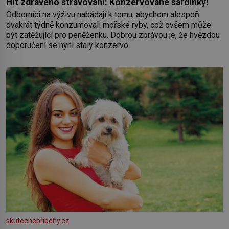
Hit zdravého stravování: Konzervované sardinky!
Odborníci na výživu nabádají k tomu, abychom alespoň
dvakrát týdně konzumovali mořské ryby, což ovšem může
být zatěžující pro peněženku. Dobrou zprávou je, že hvězdou
doporučení se nyní staly konzervo
skutecnepribehy.cz