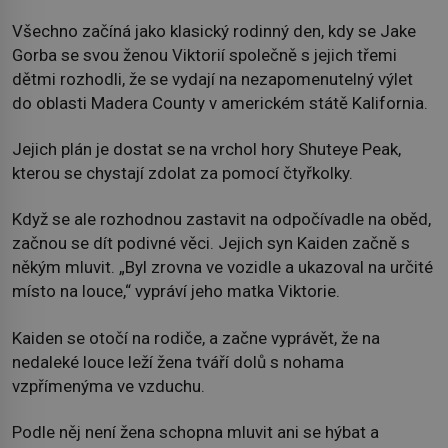
Všechno začíná jako klasický rodinný den, kdy se Jake
Gorba se svou ženou Viktorií společně s jejich třemi
dětmi rozhodli, že se vydají na nezapomenutelný výlet
do oblasti Madera County v americkém státě Kalifornia.
Jejich plán je dostat se na vrchol hory Shuteye Peak,
kterou se chystají zdolat za pomocí čtyřkolky.
Když se ale rozhodnou zastavit na odpočívadle na oběd,
začnou se dít podivné věci. Jejich syn Kaiden začně s
někým mluvit. „Byl zrovna ve vozidle a ukazoval na určité
místo na louce,“ vypráví jeho matka Viktorie.
Kaiden se otočí na rodiče, a začne vyprávět, že na
nedaleké louce leží žena tváří dolů s nohama
vzpřímenýma ve vzduchu.
Podle něj není žena schopna mluvit ani se hýbat a