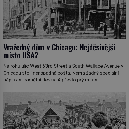
Vražedný dům v Chicagu: Nejděsivější
místo USA?
Na rohu ulic West 63rd Street a South Wallace Avenue v
Chicagu stojí nenápadná pošta. Nemá žádný speciální
nápis ani pamětní desku. A přesto prý místní
zaměstnanci neradi chodí do sklepa. Právě tady totiž
sídlil sériový vrah H. H. Holmes a také nejpropracovanější
past na lidi v dějinách americké kriminalistiky. Herman
Webster Mudgett (1861–1896) přijíždí […]