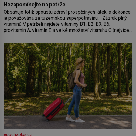
Nezapomínejte na petržel
Obsahuje totiž spoustu zdraví prospěšných látek, a dokonce
je považována za tuzemskou superpotravinu. Zázrak plný
vitaminů V petrželi najdete vitaminy B1, B2, B3, B6,
provitamin A, vitamin E a velké množství vitamínu C (nejvíce
ho má nať, dokonce třikrát více než pomeranč, v kořeni je
také, ale je ho desetkrát méně), a kyselinu listovou. Ale
epochaplus.cz