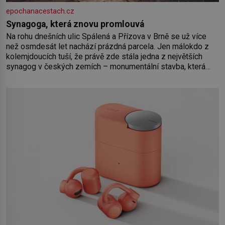
epochanacestach.cz
Synagoga, která znovu promlouvá
Na rohu dnešních ulic Spálená a Přízova v Brně se už více
než osmdesát let nachází prázdná parcela. Jen málokdo z
kolemjdoucích tuší, že právě zde stála jedna z největších
synagog v českých zemích – monumentální stavba, která
byla po desetiletí symbolem sebevědomé a prosperující
židovské komunity. Brněnská Velká synagoga byla
slavnostně otevřena v roce