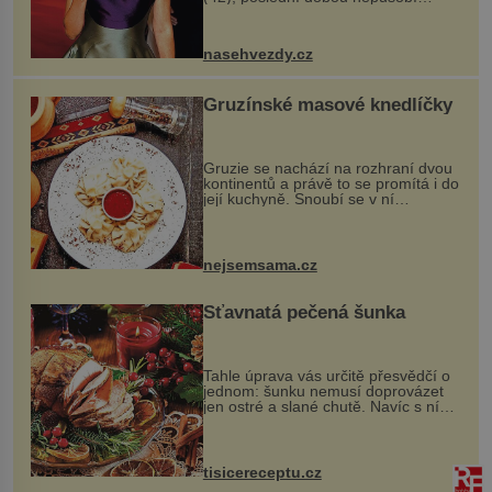
nejšťastněji. Ačkoli časy její anorexie
jsou už dávno pryč a opět se pyšnila
ženskými křivkami, najednou s...
nasehvezdy.cz
Gruzínské masové knedlíčky
Gruzie se nachází na rozhraní dvou
kontinentů a právě to se promítá i do
její kuchyně. Snoubí se v ní
evropské a asijské chutě a díky tomu
vznikají rozmanité a chuťově bohaté
pokrmy, které rozhodně st...
nejsemsama.cz
Šťavnatá pečená šunka
Tahle úprava vás určitě přesvědčí o
jednom: šunku nemusí doprovázet
jen ostré a slané chutě. Navíc s ní
nakrmíte poměrně hodně hladových
krků. Ingredience sádlo 3 kg šunky
vcelku 3 stroužky česneku hl...
tisicereceptu.cz