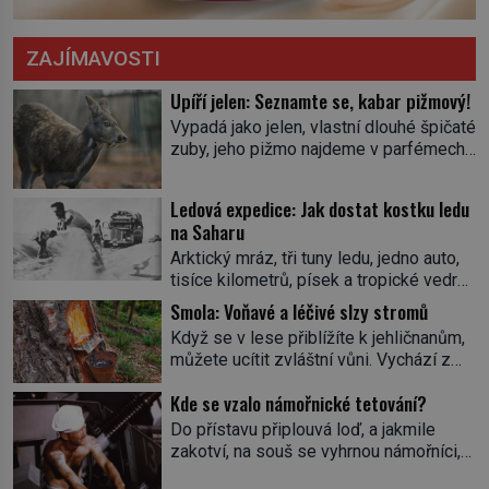
ZAJÍMAVOSTI
Upíří jelen: Seznamte se, kabar pižmový!
Vypadá jako jelen, vlastní dlouhé špičaté
zuby, jeho pižmo najdeme v parfémech
celého světa a narazit na něj je velice
těžké. Tato charakteristika sedí na
Ledová expedice: Jak dostat kostku ledu
jediného zástupce zvířecí říše – kabara
na Saharu
pižmového. V Evropě ho jako první
Arktický mráz, tři tuny ledu, jedno auto,
popíše švédský botanik Carl Linné
tisíce kilometrů, písek a tropické vedro.
(1707–1778), jenže v Asii o něm ví už
To je ve zkratce zdánlivě nesplnitelná
celá staletí. Zvíře připomíná jelena,
Smola: Voňavé a léčivé slzy stromů
výzva, která se promění v úžasné
v kohoutku dosahuje […]
Když se v lese přiblížíte k jehličnanům,
dobrodružství a důkaz, že nic není
můžete ucítit zvláštní vůni. Vychází z
nemožné. Vše začíná na podzim 1958
lepkavé látky, která vytéká z
jako hec. Rádio Luxembourg přichází s
Kde se vzalo námořnické tetování?
poraněného kmene. Kdysi lidé věřili, že
neobvyklou výzvou. Tomu, kdo dokáže
právě v ní je síla stromu. Smola také
Do přístavu připlouvá loď, a jakmile
dopravit ze severního polárního kruhu
patří k nejstarším surovinám, s nimiž
zakotví, na souš se vyhrnou námořníci,
na […]
lidstvo pracovalo. Chrání strom před
aby utišili žízeň i chtíč. Jdou oním