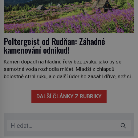
Poltergeist od Rudňan: Záhadné
kamenování odnikud!
Kámen dopadl na hladinu řeky bez zvuku, jako by se
samotná voda rozhodla mlčet. Mladší z chlapců
bolestně strhl ruku, ale další úder ho zasáhl dříve, než si
vůbec uvědomil pohyb: tiše, nelidsky přesně. „Odkud…?“
zachrčel starší student, ale v houštině na břehu nebyl
DALŠÍ ČLÁNKY Z RUBRIKY
nikdo, kdo by po nich mohl cokoliv házet. A když se […]