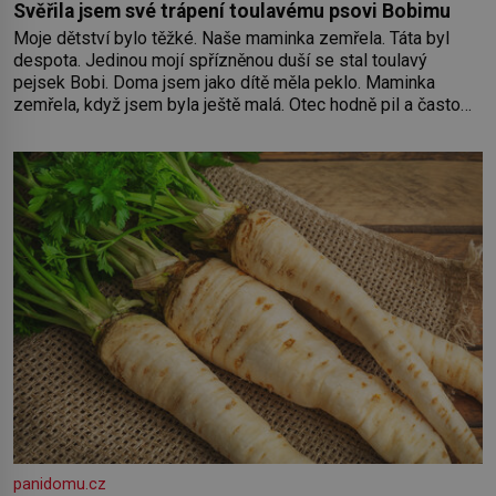
Svěřila jsem své trápení toulavému psovi Bobimu
Moje dětství bylo těžké. Naše maminka zemřela. Táta byl
despota. Jedinou mojí spřízněnou duší se stal toulavý
pejsek Bobi. Doma jsem jako dítě měla peklo. Maminka
zemřela, když jsem byla ještě malá. Otec hodně pil a často
dokázal propít skoro celou výplatu. Čtyři roky jsem chodila
do školy u nás na vesnici. Měli mě tam rádi, protože
panidomu.cz