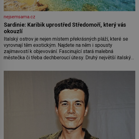
nejsemsama.cz
Sardinie: Karibik uprostřed Středomoří, který vás
okouzlí
Italský ostrov je nejen místem překrásných pláží, které se
vyrovnají těm exotickým. Najdete na něm i spousty
zajímavostí k objevování. Fascinující stará malebná
městečka či třeba dechberoucí útesy. Druhý největší italský
ostrov o velikosti přibližně jedné třetiny České republiky vás
ohromí nejen svými plážemi s bílým pískem jako v Karibiku,
ale i divokou krajinou, také bohatou historií i luxusem.Zjistěte,