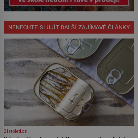
NENECHTE SI UJÍT DALŠÍ ZAJÍMAVÉ ČLÁNKY
21stoleti.cz