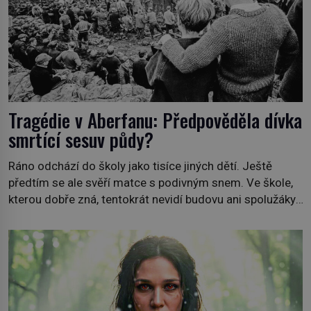
Tragédie v Aberfanu: Předpověděla dívka
smrtící sesuv půdy?
Ráno odchází do školy jako tisíce jiných dětí. Ještě
předtím se ale svěří matce s podivným snem. Ve škole,
kterou dobře zná, tentokrát nevidí budovu ani spolužáky.
Místo nich se před ní tyčí cosi temného. O několik hodin
později je mrtvá. Mohla devítiletá Zahlédla vlastní
osud? Dne 21. října 1966 se velšská vesnice Aberfan […]