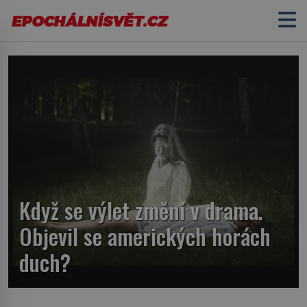
Když se výlet změní v drama.
Objevil se amerických horách
duch?