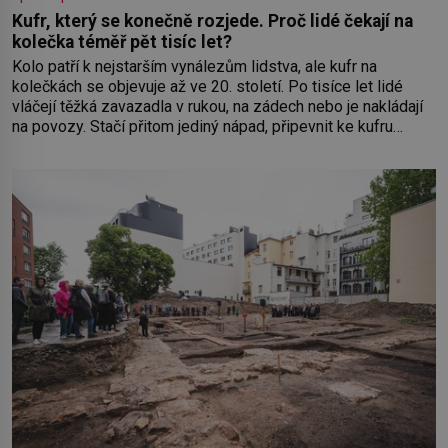
Kufr, který se konečně rozjede. Proč lidé čekají na
kolečka téměř pět tisíc let?
Kolo patří k nejstarším vynálezům lidstva, ale kufr na
kolečkách se objevuje až ve 20. století. Po tisíce let lidé
vláčejí těžká zavazadla v rukou, na zádech nebo je nakládají
na povozy. Stačí přitom jediný nápad, připevnit ke kufru
kolečka. Jenže právě ten nikdo dlouho nedostane. Až jednou
se na letišti ozve věta, která změní