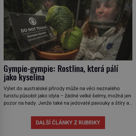
krajinou a desetiletími lidských zásahů se z nich stává
nový evropský normál […]
Gympie-gympie: Rostlina, která pálí
jako kyselina
Výlet do australské přírody může na věci neznalého
turistu působit jako idyla – žádné velké šelmy, možná jen
pozor na hady. Jenže také na jedovaté pavouky a štíry a
co už tuší málokdo, i na nenápadný keř se srdčitými listy.
Stačí letmý dotyk a ozve se pronikavá bolest, která
DALŠÍ ČLÁNKY Z RUBRIKY
přetrvává i týdny. Nenápadný tento […]