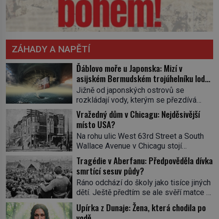
ZÁHADY A NAPĚTÍ
Ďáblovo moře u Japonska: Mizí v
asijském Bermudském trojúhelníku lodě
ve spárech neznámé síly?
Jižně od japonských ostrovů se
rozkládají vody, kterým se přezdívá
Ďáblovo moře. Vypráví se o lodích
Vražedný dům v Chicagu: Nejděsivější
mizejících beze stopy, podivných
místo USA?
světlech, zrádných proudech i mořských
Na rohu ulic West 63rd Street a South
dracích, kteří měli tyto končiny střežit už
Wallace Avenue v Chicagu stojí
v dávných legendách. Je tichomořský
nenápadná pošta. Nemá žádný speciální
Dračí trojúhelník skutečně prokletým
Tragédie v Aberfanu: Předpověděla dívka
nápis ani pamětní desku. A přesto prý
místem, nebo se zde jen nebezpečná
smrtící sesuv půdy?
místní zaměstnanci neradi chodí do
příroda proměnila v jednu z
Ráno odchází do školy jako tisíce jiných
sklepa. Právě tady totiž sídlil sériový
nejpůsobivějších námořních záhad? […]
dětí. Ještě předtím se ale svěří matce s
vrah H. H. Holmes a také
podivným snem. Ve škole, kterou dobře
nejpropracovanější past na lidi
Upírka z Dunaje: Žena, která chodila po
zná, tentokrát nevidí budovu ani
v dějinách americké kriminalistiky.
vodě