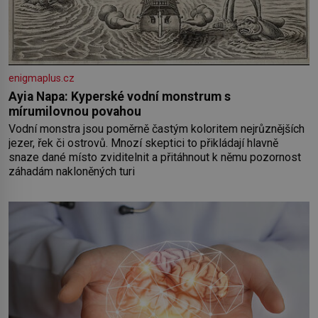
enigmaplus.cz
Ayia Napa: Kyperské vodní monstrum s
mírumilovnou povahou
Vodní monstra jsou poměrně častým koloritem nejrůznějších
jezer, řek či ostrovů. Mnozí skeptici to přikládají hlavně
snaze dané místo zviditelnit a přitáhnout k němu pozornost
záhadám nakloněných turi