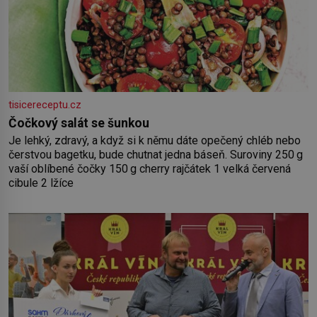
tisicereceptu.cz
Čočkový salát se šunkou
Je lehký, zdravý, a když si k němu dáte opečený chléb nebo
čerstvou bagetku, bude chutnat jedna báseň. Suroviny 250 g
vaší oblíbené čočky 150 g cherry rajčátek 1 velká červená
cibule 2 lžíce