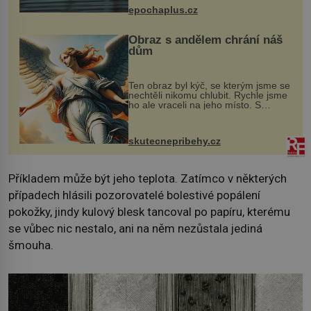
života. Dnes nepochopiteln...
epochaplus.cz
Obraz s andělem chrání náš
dům
Ten obraz byl kýč, se kterým jsme se
nechtěli nikomu chlubit. Rychle jsme
ho ale vraceli na jeho místo. S
manželem Vaškem jsme si pořídili
chaloupku, takový domek na severu
Čech, kde jsme si naplánova...
skutecnepribehy.cz
Příkladem může být jeho teplota. Zatímco v některých
případech hlásili pozorovatelé bolestivé popálení
pokožky, jindy kulový blesk tancoval po papíru, kterému
se vůbec nic nestalo, ani na něm nezůstala jediná
šmouha.