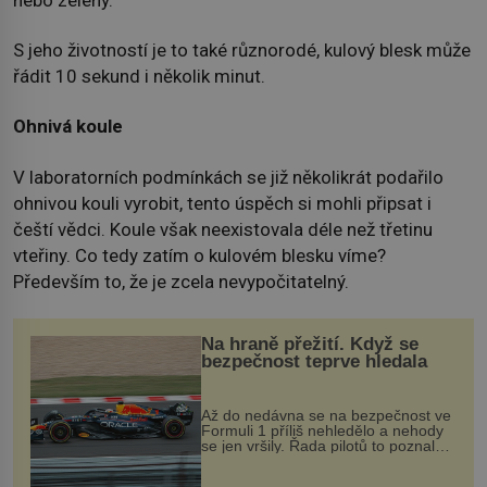
S jeho životností je to také různorodé, kulový blesk může
řádit 10 sekund i několik minut.
Ohnivá koule
V laboratorních podmínkách se již několikrát podařilo
ohnivou kouli vyrobit, tento úspěch si mohli připsat i
čeští vědci. Koule však neexistovala déle než třetinu
vteřiny. Co tedy zatím o kulovém blesku víme?
Především to, že je zcela nevypočitatelný.
Na hraně přežití. Když se
bezpečnost teprve hledala
Až do nedávna se na bezpečnost ve
Formuli 1 příliš nehledělo a nehody
se jen vršily. Řada pilotů to poznala
na vlastní kůži, často s trvalými
následky nebo bohužel i ztrátou