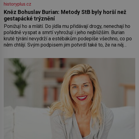
historyplus.cz
Kněz Bohuslav Burian: Metody StB byly horší než
gestapácké trýznění
Ponižují ho a mlátí. Do jídla mu přidávají drogy, nenechají ho
pořádně vyspat a smrtí vyhrožují i jeho nejbližším. Burian
kruté týrání nevydrží a estébákům podepíše všechno, co po
něm chtějí. Svým podpisem jim potvrdí také to, že na něj
během výslechů nikdo nevyvíjel fyzický ani psychický nátlak.
Syn brněnského řezníka chce být knězem a