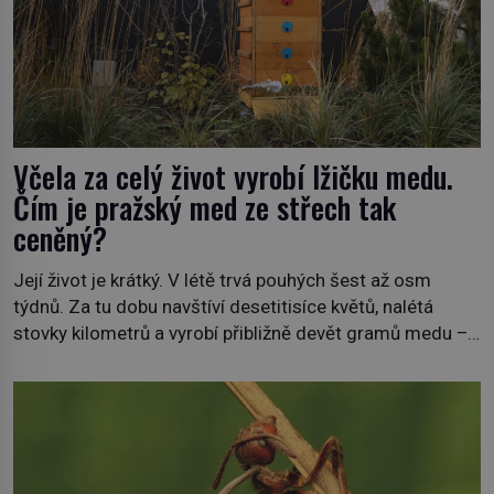
Včela za celý život vyrobí lžičku medu.
Čím je pražský med ze střech tak
ceněný?
Její život je krátký. V létě trvá pouhých šest až osm
týdnů. Za tu dobu navštíví desetitisíce květů, nalétá
stovky kilometrů a vyrobí přibližně devět gramů medu –
zhruba jednu čajovou lžičku. Sama o sobě se může zdát
bezvýznamná. Teprve když se spojí s dalšími desítkami
tisíc příslušnic svého včelstva, vznikne jeden z
nejdokonalejších organismů […]