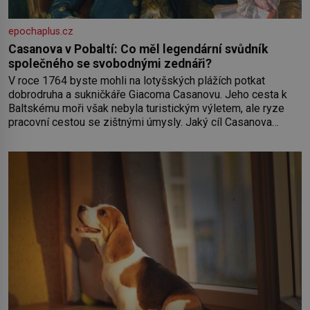
epochaplus.cz
Casanova v Pobaltí: Co měl legendární svůdník
společného se svobodnými zednáři?
V roce 1764 byste mohli na lotyšských plážích potkat
dobrodruha a sukničkáře Giacoma Casanovu. Jeho cesta k
Baltskému moři však nebyla turistickým výletem, ale ryze
pracovní cestou se zištnými úmysly. Jaký cíl Casanova
sledoval, když se například procházel uličkami lotyšské
Rigy? Casanova v Pobaltí kontaktoval tamní zednářské lóže.
Nebyl v této oblasti žádným nováčkem, protože do
zednářské