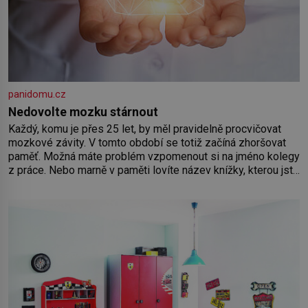
panidomu.cz
Nedovolte mozku stárnout
Každý, komu je přes 25 let, by měl pravidelně procvičovat
mozkové závity. V tomto období se totiž začíná zhoršovat
paměť. Možná máte problém vzpomenout si na jméno kolegy
z práce. Nebo marně v paměti lovíte název knížky, kterou jste
nedávno přečetli. Je to opravdu tak, s věkem jako kdyby se
paměť rozhodla stávkovat. Cvičte