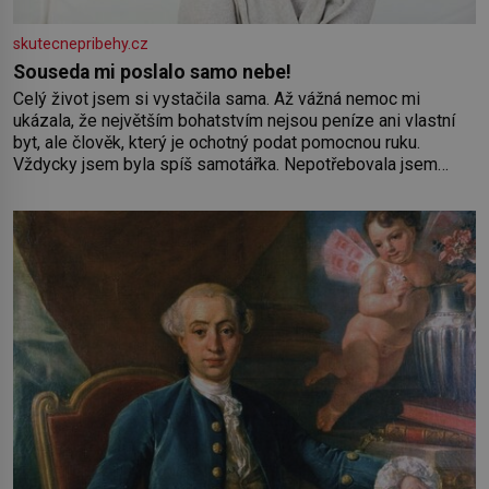
skutecnepribehy.cz
Souseda mi poslalo samo nebe!
Celý život jsem si vystačila sama. Až vážná nemoc mi
ukázala, že největším bohatstvím nejsou peníze ani vlastní
byt, ale člověk, který je ochotný podat pomocnou ruku.
Vždycky jsem byla spíš samotářka. Nepotřebovala jsem
kolem sebe partu kamarádek ani partnera. Stačily mi knihy,
práce a hlavně klid. Hned po studiích jsem odešla z rodného
města,