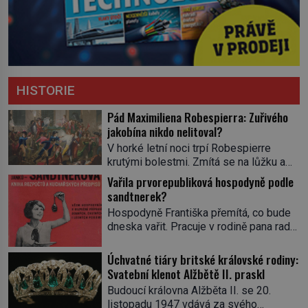
HISTORIE
Pád Maximiliena Robespierra: Zuřivého
jakobína nikdo nelitoval?
V horké letní noci trpí Robespierre
krutými bolestmi. Zmítá se na lůžku a
hlavou mu víří kolotoč myšlenek. Když
Vařila prvorepubliková hospodyně podle
se probere z mdlob, vzpomene si na
sandtnerek?
jednu z pařížských jasnovidek, kterou
Hospodyně Františka přemítá, co bude
před lety navštívil. Prorokovala mu
dneska vařit. Pracuje v rodině pana rady
tragický osud. Tehdy se jí vysmál.
a ten má mlsný jazýček. Zalistuje proto
„Robespierre to dotáhne hodně daleko,“
rychle v jedné ze „sandtnerek“.
Úchvatné tiáry britské královské rodiny:
prohlásil o něm jiný významný
„Zaplaťpánbůh, že už nemusíme chodit
Svatební klenot Alžbětě II. praskl
francouzský revolucionář, Honoré de
s lístky,“ povzdechne si směrem ke
Mirabeau […]
Budoucí královna Alžběta II. se 20.
služce, kterou má v kuchyni k ruce.
listopadu 1947 vdává za svého