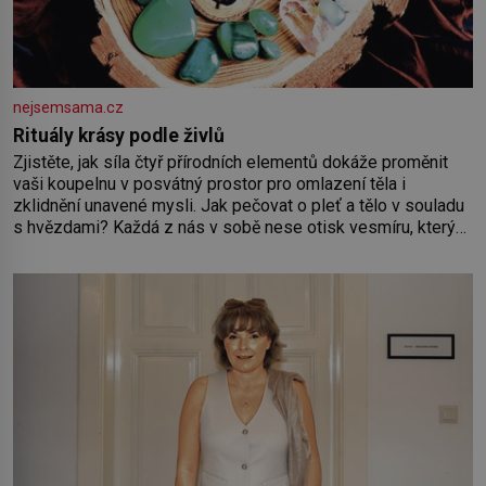
nejsemsama.cz
Rituály krásy podle živlů
Zjistěte, jak síla čtyř přírodních elementů dokáže proměnit
vaši koupelnu v posvátný prostor pro omlazení těla i
zklidnění unavené mysli. Jak pečovat o pleť a tělo v souladu
s hvězdami? Každá z nás v sobě nese otisk vesmíru, který
se projevuje nejen v naší povaze, ale i v potřebách naší
pokožky. Ohnivá znamení Ženy narozené ve znamení Berana,
Lva a Střelce v sobě nesou žár, odvahu a neutuchající elán.
Vaše