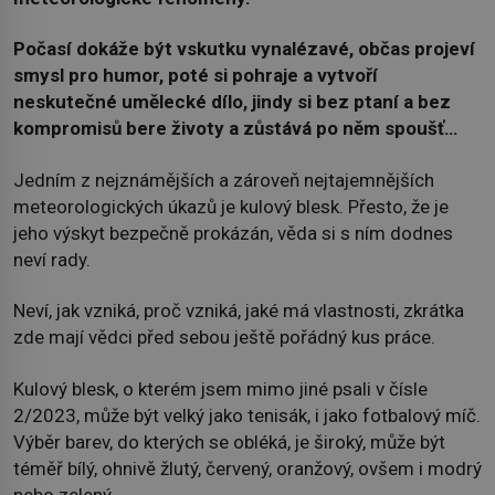
Počasí dokáže být vskutku vynalézavé, občas projeví
smysl pro humor, poté si pohraje a vytvoří
neskutečné umělecké dílo, jindy si bez ptaní a bez
kompromisů bere životy a zůstává po něm spoušť…
Jedním z nejznámějších a zároveň nejtajemnějších
meteorologických úkazů je kulový blesk. Přesto, že je
jeho výskyt bezpečně prokázán, věda si s ním dodnes
neví rady.
Neví, jak vzniká, proč vzniká, jaké má vlastnosti, zkrátka
zde mají vědci před sebou ještě pořádný kus práce.
Kulový blesk, o kterém jsem mimo jiné psali v čísle
2/2023, může být velký jako tenisák, i jako fotbalový míč.
Výběr barev, do kterých se obléká, je široký, může být
téměř bílý, ohnivě žlutý, červený, oranžový, ovšem i modrý
nebo zelený.