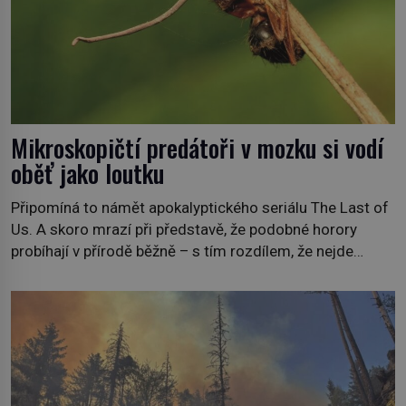
Mikroskopičtí predátoři v mozku si vodí
oběť jako loutku
Připomíná to námět apokalyptického seriálu The Last of
Us. A skoro mrazí při představě, že podobné horory
probíhají v přírodě běžně – s tím rozdílem, že nejde
pouze o infekce parazitickou houbou a že predátor
dokáže ovládat jen vývojově nesrovnatelně jednodušší
živočichy, než je člověk. Najít skutečné zombie není nic
nemožného ani v naší přírodě. […]