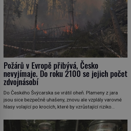
Požárů v Evropě přibývá, Česko
nevyjímaje. Do roku 2100 se jejich počet
zdvojnásobí
Do Českého Švýcarska se vrátil oheň. Plameny z jara
jsou sice bezpečně uhašeny, znovu ale vzplály varovné
hlasy volající po krocích, které by vzrůstající riziko
lesních požárů do budoucna minimalizovaly. Lesní
požáry už nejsou problémem pouze vzdáleného
Středomoří. S oteplujícím se klimatem, vysušenou