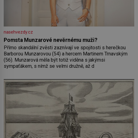
nasehvezdy.cz
Pomsta Munzarové nevěrnému muži?
Přímo skandální zvěsti zaznívají ve spojitosti s herečkou
Barborou Munzarovou (54) a hercem Martinem Trnavským
(56). Munzarová měla být totiž viděna s jakýmsi
sympaťákem, s nímž se velmi družně, až d