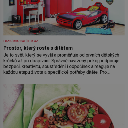
rezidenceonline.cz
Prostor, který roste s dítětem
Je to svět, který se vyvíjí a proměňuje od prvních dětských
krůčků až po dospívání. Správně navržený pokoj podporuje
bezpečí, kreativitu, soustředění i odpočinek a reaguje na
každou etapu života a specifické potřeby dítěte. Pro
nejmenší je klíčová jednoduchost, měkkost a bezpečí, proto
by pokoj miminka měl působit především klidně a útulně.
Předškolní věk je