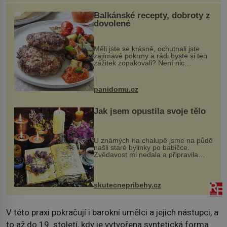
Balkánské recepty, dobroty z
dovolené
Měli jste se krásně, ochutnali jste
zajímavé pokrmy a rádi byste si ten
zážitek zopakovali? Není nic
snazšího. Pljeskavica (10 porcí)
Možná jste ji ochutnali na dovolené v
bývalé Jugoslávii, lze ji vi...
panidomu.cz
Jak jsem opustila svoje tělo
U známých na chalupě jsme na půdě
našli staré bylinky po babičce.
Zvědavost mi nedala a připravila
jsem si z nich lektvar… Zimní pobyt
na chalupě se pro mě vlastní vinou
změnil v děsivý zážitek, na kt...
skutecnepribehy.cz
V této praxi pokračují i barokní umělci a jejich nástupci, a
to až do 19. století, kdy je vytvořena syntetická forma