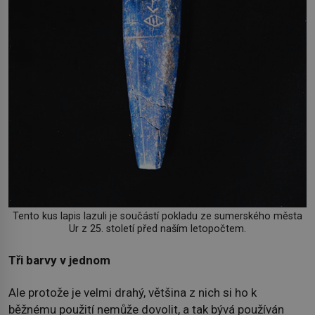
Tento kus lapis lazuli je součástí pokladu ze sumerského města
Ur z 25. století před naším letopočtem.
Tři barvy v jednom
Ale protože je velmi drahý, většina z nich si ho k
běžnému použití nemůže dovolit, a tak bývá používán