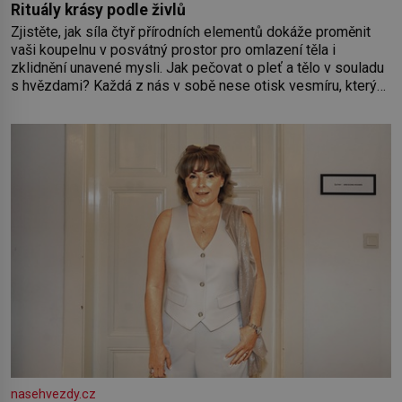
Rituály krásy podle živlů
Zjistěte, jak síla čtyř přírodních elementů dokáže proměnit
vaši koupelnu v posvátný prostor pro omlazení těla i
zklidnění unavené mysli. Jak pečovat o pleť a tělo v souladu
s hvězdami? Každá z nás v sobě nese otisk vesmíru, který
se projevuje nejen v naší povaze, ale i v potřebách naší
pokožky. Ohnivá znamení Ženy narozené ve znamení Berana,
Lva a Střelce v sobě nesou žár, odvahu a neutuchající elán.
Vaše
nasehvezdy.cz