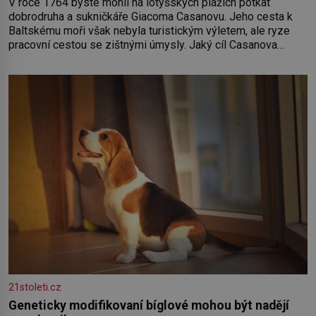
V roce 1764 byste mohli na lotyšských plážích potkat
dobrodruha a sukničkáře Giacoma Casanovu. Jeho cesta k
Baltskému moři však nebyla turistickým výletem, ale ryze
pracovní cestou se zištnými úmysly. Jaký cíl Casanova
sledoval, když se například procházel uličkami lotyšské
Rigy? Casanova v Pobaltí kontaktoval tamní zednářské lóže.
Nebyl v této oblasti žádným nováčkem, protože do
zednářské
21stoleti.cz
Geneticky modifikovaní bíglové mohou být nadějí