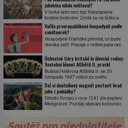
jakobína nikdo nelitoval?
V horké letní noci trpí Robespierre
krutými bolestmi. Zmítá se na lůžku a
hlavou mu víří kolotoč myšlenek. Když
Vařila prvorepubliková hospodyně podle
se probere z mdlob, vzpomene si na
sandtnerek?
jednu z pařížských jasnovidek, kterou
Hospodyně Františka přemítá, co bude
před lety navštívil. Prorokovala mu
dneska vařit. Pracuje v rodině pana rady
tragický osud. Tehdy se jí vysmál.
a ten má mlsný jazýček. Zalistuje proto
„Robespierre to dotáhne hodně daleko,“
rychle v jedné ze „sandtnerek“.
Úchvatné tiáry britské královské rodiny:
prohlásil o něm jiný významný
„Zaplaťpánbůh, že už nemusíme chodit
Svatební klenot Alžbětě II. praskl
francouzský revolucionář, Honoré de
s lístky,“ povzdechne si směrem ke
Mirabeau […]
Budoucí královna Alžběta II. se 20.
služce, kterou má v kuchyni k ruce.
listopadu 1947 vdává za svého
Ještě v prvních letech nové republiky
vyvoleného Filipa Mountbattena. Aby
Dal si doutníkový magnát postavit hrad
fungoval kvůli nedostatku zboží
měla na obřad ve Westminsteru podle
jako z pohádky?
přídělový systém. […]
tradice „něco vypůjčeného“, její matka jí
Střední Evropu v roce 1241 zle poplení
věnuje jedinečný šperk ze své
Mongolové. Později obávaní kočovníci
soukromé kolekce – diamantovou tiáru
sice odtáhnou, všichni ale počítají s
královny Marie. „Je to ošklivá špičatá
jejich návratem. Václav I. proto začne
tiára,“ zhodnotil klenot britský politik Sir
jednat. Na další případné řádění barbarů
Henry Channon (1897–1958), když si […]
z východu se chce pečlivě připravit!