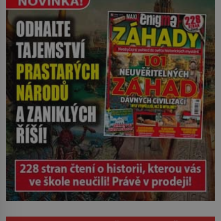
Ruža Vlajna má být v tu chvíli mrtvá celé
století. Vesnice Kisiljevo v
severovýchodním Srbsku má s upíry
nevyřízené účty. […]