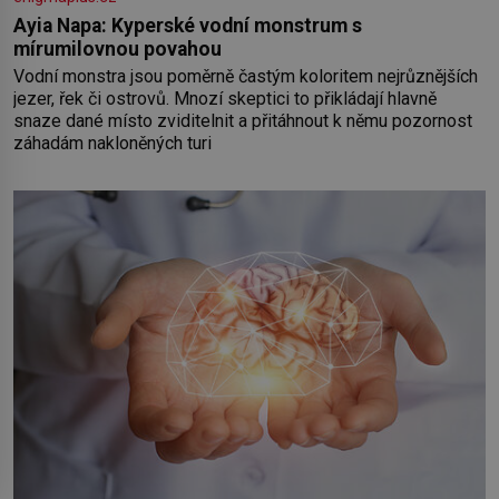
Ayia Napa: Kyperské vodní monstrum s
mírumilovnou povahou
Vodní monstra jsou poměrně častým koloritem nejrůznějších
jezer, řek či ostrovů. Mnozí skeptici to přikládají hlavně
snaze dané místo zviditelnit a přitáhnout k němu pozornost
záhadám nakloněných turi