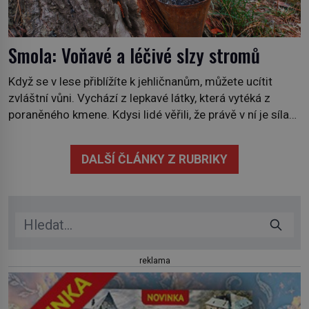
Smola: Voňavé a léčivé slzy stromů
Když se v lese přiblížíte k jehličnanům, můžete ucítit
zvláštní vůni. Vychází z lepkavé látky, která vytéká z
poraněného kmene. Kdysi lidé věřili, že právě v ní je síla
stromu. Smola také patří k nejstarším surovinám, s nimiž
lidstvo pracovalo. Chrání strom před infekcí, hmyzem a
DALŠÍ ČLÁNKY Z RUBRIKY
vysycháním. Dá se říct, že je to přírodní […]
reklama