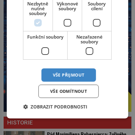
Nezbytně
Výkonové
Soubory
nutné
soubory
cílení
soubory
Funkční soubory
Nezařazené
soubory
VŠE PŘIJMOUT
VŠE ODMÍTNOUT
ZOBRAZIT PODROBNOSTI
HISTORIE
Pád Maximiliena Robespierra: Zuřivého