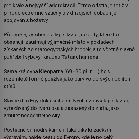
pro krále a nejvyšší aristokracii. Tento odstín je totiž v
přírodě extrémně vzácný a v dřívějších dobách je
spojován s božstvy.
Předměty, vyrobené z lapis lazuli, nebo ty, které ho
obsahují, zaujímají výjimečné místo v pokladech
získaných ze staroegyptských hrobek, a to včetně slavné
pohřební výbavy faraóna
Tutanchamona
.
Sama královna
Kleopatra
(69–30 př. n. l.) ho v
rozemleté formě používá jako barvivo do svých očních
stínů.
Slavné dílo Egyptská kniha mrtvých uznává lapis lazuli,
vyřezávaný do tvaru oka a zasazený do zlata, jako
amulet neocenitelné síly.
Postupně si modrý kámen, také díky křižáckým
výpravám, najde cestu do Evropy, kde je po celý