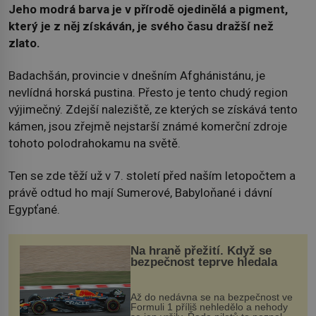
Jeho modrá barva je v přírodě ojedinělá a pigment,
který je z něj získáván, je svého času dražší než
zlato.
Badachšán, provincie v dnešním Afghánistánu, je
nevlídná horská pustina. Přesto je tento chudý region
výjimečný. Zdejší naleziště, ze kterých se získává tento
kámen, jsou zřejmě nejstarší známé komerční zdroje
tohoto polodrahokamu na světě.
Ten se zde těží už v 7. století před naším letopočtem a
právě odtud ho mají Sumerové, Babyloňané i dávní
Egypťané.
Na hraně přežití. Když se
bezpečnost teprve hledala
Až do nedávna se na bezpečnost ve
Formuli 1 příliš nehledělo a nehody