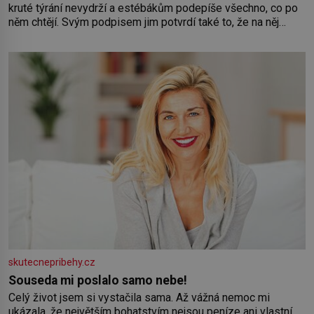
kruté týrání nevydrží a estébákům podepíše všechno, co po
něm chtějí. Svým podpisem jim potvrdí také to, že na něj
během výslechů nikdo nevyvíjel fyzický ani psychický nátlak.
Syn brněnského řezníka chce být knězem a
skutecnepribehy.cz
Souseda mi poslalo samo nebe!
Celý život jsem si vystačila sama. Až vážná nemoc mi
ukázala, že největším bohatstvím nejsou peníze ani vlastní