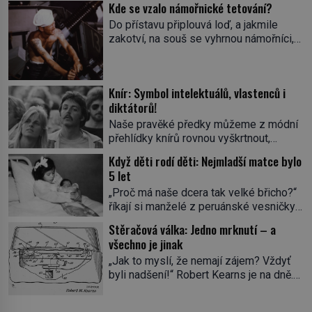
Kde se vzalo námořnické tetování?
Do přístavu připlouvá loď, a jakmile
zakotví, na souš se vyhrnou námořníci,
aby utišili žízeň i chtíč. Jdou oním
zvláštním houpavým krokem. A kdyby je
někdo nepoznal podle toho, napoví mu
Knír: Symbol intelektuálů, vlastenců i
potetované paže. Námořnická kérka je
diktátorů!
totiž něco jako uniforma. Tetování jako
takové má velmi hlubokou minulost.
Naše pravěké předky můžeme z módní
Tetovaný je už pračlověk Ötzi, který
přehlídky knírů rovnou vyškrtnout,
zemřel […]
protože historici se shodují, že za
Když děti rodí děti: Nejmladší matce bylo
jedním z nejstarších knírů musíme až do
5 let
starověkého Egypta. Najdeme ho na
„Proč má naše dcera tak velké břicho?“
soše egyptského prince Rahotepa, jenž
říkají si manželé z peruánské vesničky
žil ve 26. století před naším
Ticrapo a raději vezmou malou Linu do
letopočtem! Není to ale něco obvyklého,
Stěračová válka: Jedno mrknutí – a
nemocnice. Nemá ale v břiše nádor, jak
proto právě obyvatelé ze stínu pyramid
všechno je jinak
se obávali, ale sedmiměsíční plod! Ve
dbají na hygienu a kompletně holí […]
„Jak to myslí, že nemají zájem? Vždyť
věku 5 let, 7 měsíců a 21 dnů porodí
byli nadšení!“ Robert Kearns je na dně.
Lina Medina (*1933) císařským řezem
Automobilka právě odmítla jeho inovaci
syna. Je 14. května 1939 a malá
stěračů. Jenže již roku 1969 vyjíždějí z
Peruánka […]