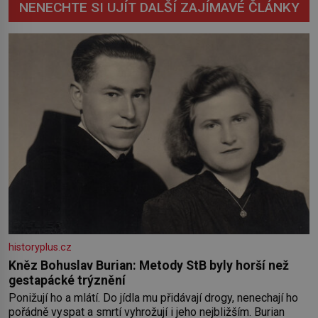
NENECHTE SI UJÍT DALŠÍ ZAJÍMAVÉ ČLÁNKY
historyplus.cz
Kněz Bohuslav Burian: Metody StB byly horší než
gestapácké trýznění
Ponižují ho a mlátí. Do jídla mu přidávají drogy, nenechají ho
pořádně vyspat a smrtí vyhrožují i jeho nejbližším. Burian