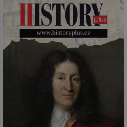
fabriky první modely s Kearnsovým
zlepšovákem. Začíná spor, kterému
génius obětuje vše – čas, rodinu i sám
sebe. Američan Robert William Kearns
(1927–2005), který během vlastní
svatby přijde […]