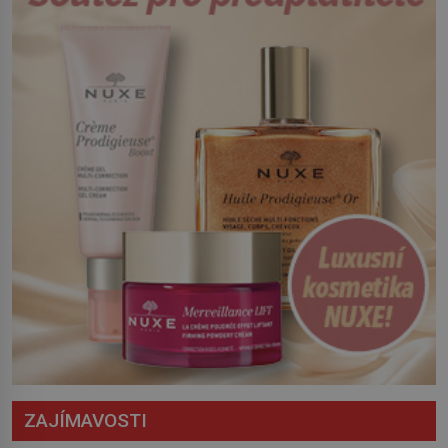
Český král Václav I. (1205–1253) přijme
opatření, která mají posílit obranu jeho
království. Zajistit hodlá především
severní hranici. Na […]
ZAJÍMAVOSTI