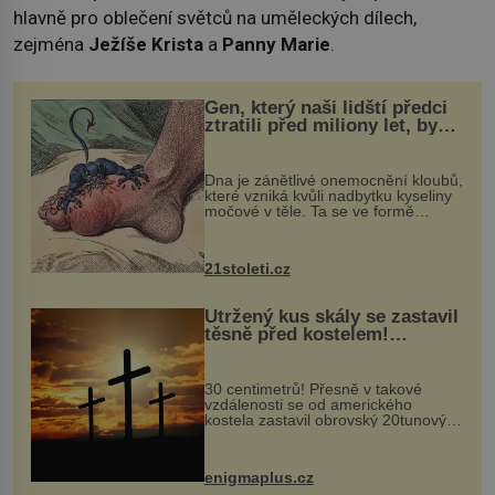
hlavně pro oblečení světců na uměleckých dílech,
zejména
Ježíše Krista
a
Panny Marie
.
Gen, který naši lidští předci
ztratili před miliony let, by
mohl pomoci s léčbou
„nemoci králů“
Dna je zánětlivé onemocnění kloubů,
které vzniká kvůli nadbytku kyseliny
močové v těle. Ta se ve formě
krystalků ukládá v blízkosti kloubů,
nejčastěji přitom postihuje palce na
nohou, a způsobuje bole...
21stoleti.cz
Utržený kus skály se zastavil
těsně před kostelem!
Ochránila ho boží síla?
30 centimetrů! Přesně v takové
vzdálenosti se od amerického
kostela zastavil obrovský 20tunový
balvan, který se v květnu 2014
nečekaně odtrhl od nedaleké skály
při její demolici. Podle místních stojí
enigmaplus.cz
...