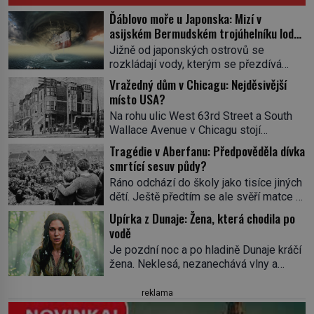
Ďáblovo moře u Japonska: Mizí v
asijském Bermudském trojúhelníku lodě
ve spárech neznámé síly?
Jižně od japonských ostrovů se
rozkládají vody, kterým se přezdívá
Ďáblovo moře. Vypráví se o lodích
Vražedný dům v Chicagu: Nejděsivější
mizejících beze stopy, podivných
místo USA?
světlech, zrádných proudech i mořských
Na rohu ulic West 63rd Street a South
dracích, kteří měli tyto končiny střežit už
Wallace Avenue v Chicagu stojí
v dávných legendách. Je tichomořský
nenápadná pošta. Nemá žádný speciální
Dračí trojúhelník skutečně prokletým
Tragédie v Aberfanu: Předpověděla dívka
nápis ani pamětní desku. A přesto prý
místem, nebo se zde jen nebezpečná
smrtící sesuv půdy?
místní zaměstnanci neradi chodí do
příroda proměnila v jednu z
Ráno odchází do školy jako tisíce jiných
sklepa. Právě tady totiž sídlil sériový
nejpůsobivějších námořních záhad? […]
dětí. Ještě předtím se ale svěří matce s
vrah H. H. Holmes a také
podivným snem. Ve škole, kterou dobře
nejpropracovanější past na lidi
Upírka z Dunaje: Žena, která chodila po
zná, tentokrát nevidí budovu ani
v dějinách americké kriminalistiky.
vodě
spolužáky. Místo nich se před ní tyčí
Herman Webster Mudgett (1861–1896)
Je pozdní noc a po hladině Dunaje kráčí
cosi temného. O několik hodin později je
přijíždí […]
žena. Neklesá, nezanechává vlny a
mrtvá. Mohla devítiletá Zahlédla vlastní
pohybuje se tiše, jako by černá voda
osud? Dne 21. října 1966 se velšská
pod ní byla dlažbou. Muž, který ji z
reklama
vesnice Aberfan […]
břehu pozoruje, ji údajně poznává, jenže