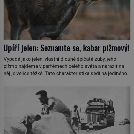
Upíří jelen: Seznamte se, kabar pižmový!
Vypadá jako jelen, vlastní dlouhé špičaté zuby, jeho
pižmo najdeme v parfémech celého světa a narazit na
něj je velice těžké. Tato charakteristika sedí na jediného
zástupce zvířecí říše – kabara pižmového. V Evropě ho
jako první popíše švédský botanik Carl Linné (1707–
1778), jenže v Asii o něm ví už celá staletí. Zvíře
připomíná jelena, v kohoutku dosahuje […]