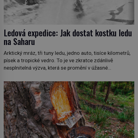
Ledová expedice: Jak dostat kostku ledu
na Saharu
Arktický mráz, tři tuny ledu, jedno auto, tisíce kilometrů,
písek a tropické vedro. To je ve zkratce zdánlivě
nesplnitelná výzva, která se promění v úžasné
dobrodružství a důkaz, že nic není nemožné. Vše začíná
na podzim 1958 jako hec. Rádio Luxembourg přichází s
neobvyklou výzvou. Tomu, kdo dokáže dopravit ze
severního polárního kruhu na […]