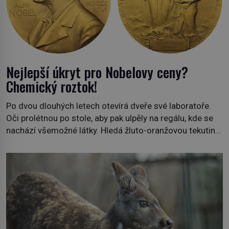
Nejlepší úkryt pro Nobelovy ceny?
Chemický roztok!
Po dvou dlouhých letech otevírá dveře své laboratoře.
Oči prolétnou po stole, aby pak ulpěly na regálu, kde se
nachází všemožné látky. Hledá žluto-oranžovou tekutinu,
jakmile ji zahlédne, nesmírně se mu uleví. Teď může svůj
plán dokončit. Pod termínem aqua regia se skrývá
směs s názvem lučavka královská. Svůj přídomek nemá
pro nic za nic, […]