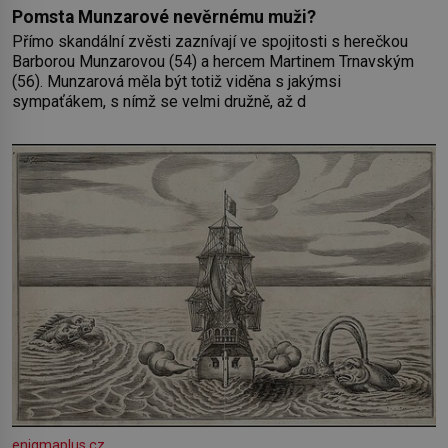
Pomsta Munzarové nevěrnému muži?
Přímo skandální zvěsti zaznívají ve spojitosti s herečkou
Barborou Munzarovou (54) a hercem Martinem Trnavským
(56). Munzarová měla být totiž viděna s jakýmsi
sympaťákem, s nímž se velmi družně, až d
enigmaplus.cz