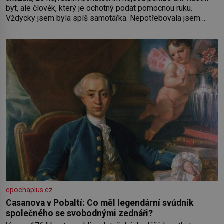
byt, ale člověk, který je ochotný podat pomocnou ruku.
Vždycky jsem byla spíš samotářka. Nepotřebovala jsem
kolem sebe partu kamarádek ani partnera. Stačily mi knihy,
práce a hlavně klid. Hned po studiích jsem odešla z rodného
města,
epochaplus.cz
Casanova v Pobaltí: Co měl legendární svůdník
společného se svobodnými zednáři?