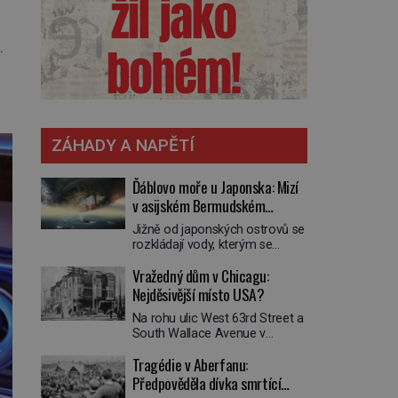
.
ZÁHADY A NAPĚTÍ
Ďáblovo moře u Japonska: Mizí
v asijském Bermudském
trojúhelníku lodě ve spárech
Jižně od japonských ostrovů se
neznámé síly?
rozkládají vody, kterým se
přezdívá Ďáblovo moře. Vypráví
Vražedný dům v Chicagu:
se o lodích mizejících beze
stopy, podivných světlech,
Nejděsivější místo USA?
zrádných proudech i mořských
Na rohu ulic West 63rd Street a
dracích, kteří měli tyto končiny
South Wallace Avenue v
střežit už v dávných legendách.
Chicagu stojí nenápadná pošta.
Je tichomořský Dračí
Tragédie v Aberfanu:
Nemá žádný speciální nápis ani
trojúhelník skutečně prokletým
pamětní desku. A přesto prý
Předpověděla dívka smrtící
místem, nebo se zde jen
místní zaměstnanci neradi
nebezpečná příroda proměnila