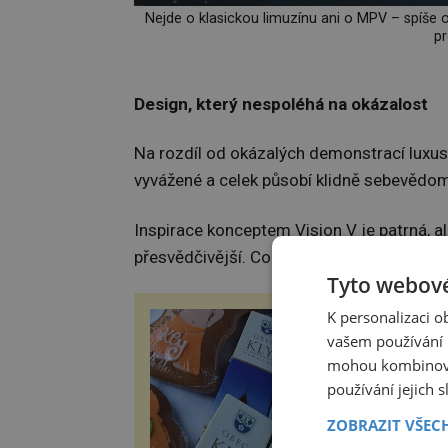
Nejde o klasickou limuzínu ani o MPV – spíše o
pr
Design, který nespoléhá na okázalost
Na rozdíl od okázalých demonstrací luxusu
vyvážené a celek působí klidně sebevědo
Inspirace konceptem Vision V je patrná, ale
přesvědčivější. Co je ale prvořadé – to, ž
Tyto webové
K personalizaci 
ZÁBOŘSKÁ POUŤ 2
vašem používání n
mohou kombinovat
Tradiční Zábořská pouť,
koná v neděli 7.9.2025 
používání jejich 
hod. u kostela v Záboří,
obce Kly u Mělníka. V 
ZOBRAZIT VŠEC
naleznete komentovan
prohlídku kostela, dobo
epochanacestach.cz