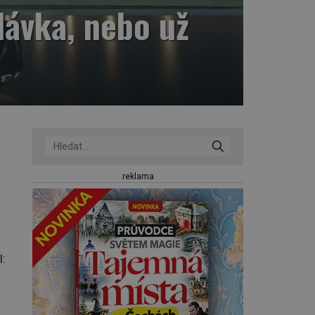
dávka, nebo už
–
reklama
l: