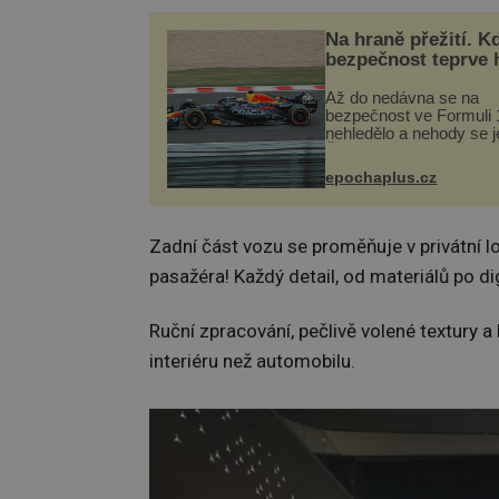
Na hraně přežití. K
bezpečnost teprve 
Až do nedávna se na
bezpečnost ve Formuli 1
nehledělo a nehody se je
Řada pilotů to poznala n
kůži, často s trvalými 
epochaplus.cz
nebo bohužel i ztrátou ž
Dnes nepochopiteln...
Zadní část vozu se proměňuje v privátní l
pasažéra! Každý detail, od materiálů po d
Ruční zpracování, pečlivě volené textury a 
interiéru než automobilu.