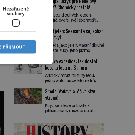
Nejlepší úkryt pro Nobelovy
ceny? Chemický roztok!
Nezařazené
soubory
Po dvou dlouhých letech
otevírá dveře své laboratoře.
Oči prolétnou po stole, aby pak
Upíří jelen: Seznamte se, kabar
ulpěly na regálu, kde se nachází
všemožné látky. Hledá žluto-
pižmový!
oranžovou tekutinu, jakmile ji
Vypadá jako jelen, vlastní dlouhé
zahlédne, nesmírně se mu uleví.
E PŘIJMOUT
špičaté zuby, jeho pižmo
Teď může svůj plán dokončit.
najdeme v parfémech celého
Pod termínem aqua regia se
Ledová expedice: Jak dostat
světa a narazit na něj je velice
skrývá směs s názvem lučavka
těžké. Tato charakteristika sedí
kostku ledu na Saharu
královská. Svůj přídomek nemá
na jediného zástupce zvířecí
pro nic za nic, […]
Arktický mráz, tři tuny ledu,
říše – kabara pižmového.
jedno auto, tisíce kilometrů,
V Evropě ho jako první popíše
písek a tropické vedro. To je ve
švédský botanik Carl Linné
Smola: Voňavé a léčivé slzy
zkratce zdánlivě nesplnitelná
(1707–1778), jenže v Asii o něm
výzva, která se promění v
stromů
ví už celá staletí. Zvíře
úžasné dobrodružství a důkaz,
připomíná jelena, v kohoutku
Když se v lese přiblížíte k
že nic není nemožné. Vše
dosahuje […]
jehličnanům, můžete ucítit
začíná na podzim 1958 jako
zvláštní vůni. Vychází z lepkavé
hec. Rádio Luxembourg přichází
látky, která vytéká z
s neobvyklou výzvou. Tomu,
poraněného kmene. Kdysi lidé
kdo dokáže dopravit ze
věřili, že právě v ní je síla
severního polárního kruhu na