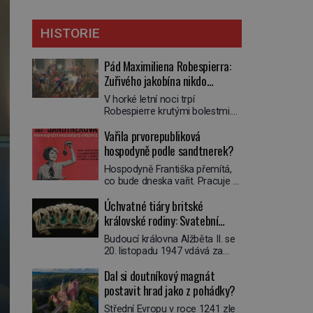
HISTORIE
Pád Maximiliena Robespierra:
Zuřivého jakobína nikdo
nelitoval?
V horké letní noci trpí
Robespierre krutými bolestmi.
Zmítá se na lůžku a hlavou mu
Vařila prvorepubliková
víří kolotoč myšlenek. Když se
probere z mdlob, vzpomene si
hospodyně podle sandtnerek?
na jednu z pařížských
Hospodyně Františka přemítá,
jasnovidek, kterou před lety
co bude dneska vařit. Pracuje v
navštívil. Prorokovala mu
rodině pana rady a ten má
tragický osud. Tehdy se jí
Úchvatné tiáry britské
mlsný jazýček. Zalistuje proto
vysmál. „Robespierre to
rychle v jedné ze „sandtnerek“.
královské rodiny: Svatební
dotáhne hodně daleko,“
„Zaplaťpánbůh, že už
prohlásil o něm jiný významný
klenot Alžbětě II. praskl
Budoucí královna Alžběta II. se
nemusíme chodit s lístky,“
francouzský revolucionář,
20. listopadu 1947 vdává za
povzdechne si směrem ke
Honoré de Mirabeau […]
svého vyvoleného Filipa
služce, kterou má v kuchyni k
Dal si doutníkový magnát
Mountbattena. Aby měla na
ruce. Ještě v prvních letech
obřad ve Westminsteru podle
postavit hrad jako z pohádky?
nové republiky fungoval kvůli
tradice „něco vypůjčeného“, její
nedostatku zboží přídělový
Střední Evropu v roce 1241 zle
matka jí věnuje jedinečný šperk
systém. […]