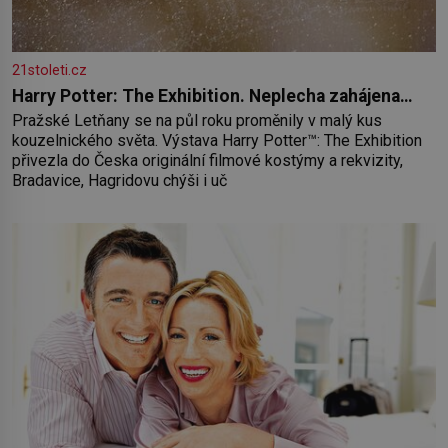
21stoleti.cz
Harry Potter: The Exhibition. Neplecha zahájena…
Pražské Letňany se na půl roku proměnily v malý kus
kouzelnického světa. Výstava Harry Potter™: The Exhibition
přivezla do Česka originální filmové kostýmy a rekvizity,
Bradavice, Hagridovu chýši i uč