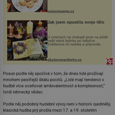
vznikají rozmanité a chuťově bohaté
pokrmy, které rozhodně st...
nejsemsama.cz
Jak jsem opustila svoje tělo
U známých na chalupě jsme na půdě
našli staré bylinky po babičce.
Zvědavost mi nedala a připravila
jsem si z nich lektvar… Zimní pobyt
na chalupě se pro mě vlastní vinou
změnil v děsivý zážitek, na kt...
skutecnepribehy.cz
Posun podle něj spočívá v tom, že dnes lidé prožívají
mnohem pestřejší škálu pocitů. „Lidé mají tendenci v
hudbě více oceňovat ambivalentnost a komplexnost,“
tvrdí německý vědec.
Podle něj podobný hudební vývoj není v historii ojedinělý,
klasická hudba prý prošla mezi 17. a 19. stoletím