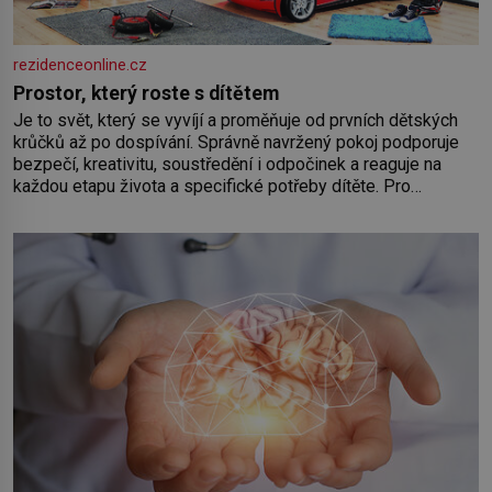
rezidenceonline.cz
Prostor, který roste s dítětem
Je to svět, který se vyvíjí a proměňuje od prvních dětských
krůčků až po dospívání. Správně navržený pokoj podporuje
bezpečí, kreativitu, soustředění i odpočinek a reaguje na
každou etapu života a specifické potřeby dítěte. Pro
nejmenší je klíčová jednoduchost, měkkost a bezpečí, proto
by pokoj miminka měl působit především klidně a útulně.
Předškolní věk je