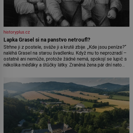
historyplus.cz
Lapka Grasel si na panstvo netroufl?
Strhne ji z postele, sváže ji a krutě zbije. „Kde jsou peníze?“
naléhá Grasel na starou švadlenku. Když mu to neprozradí –
ostatně ani nemůže, protože žádné nemá, spokojí se lupič s
několika měďáky a štůčky látky. Zraněná žena pár dní nato
umírá. Je to muž nebývale krutý. Jeho činy budí hrůzu ještě
dlouho po jeho smrti