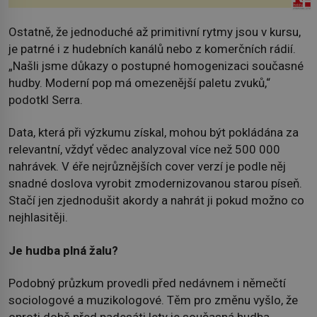
Ostatně, že jednoduché až primitivní rytmy jsou v kursu,
je patrné i z hudebních kanálů nebo z komerčních rádií.
„Našli jsme důkazy o postupné homogenizaci současné
hudby. Moderní pop má omezenější paletu zvuků,“
podotkl Serra.
Data, která při výzkumu získal, mohou být pokládána za
relevantní, vždyť vědec analyzoval více než 500 000
nahrávek. V éře nejrůznějších cover verzí je podle něj
snadné doslova vyrobit zmodernizovanou starou píseň.
Stačí jen zjednodušit akordy a nahrát ji pokud možno co
nejhlasitěji.
Je hudba plná žalu?
Podobný průzkum provedli před nedávnem i němečtí
sociologové a muzikologové. Těm pro změnu vyšlo, že