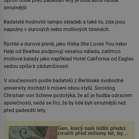
oproti době před padesáti lety je současná hudba
smutnější.
Badatelé hodnotili tempo skladeb a také to, zda jsou
napsány v durových nebo mollových tóninách.
Rychlé a durové písně, jako třeba She Loves You nebo
Help od Beatles podporují veselou náladu, zatímco
mollové balady jako například Hotel California od Eagles
vedou spíše k zádumčivosti.
V současnosti podle badatelů z Berlínské svobodné
university dochází k mísení obou stylů. Sociolog
Christian von Scheve podotýká, že ač je hudba odrazem
společnosti, nedá se říci, že by lidé byli smutnější než
před padesáti lety.
Gen, který naši lidští předci
ztratili před miliony let, by
mohl pomoci s léčbou