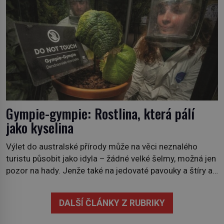
krajinou a desetiletími lidských zásahů se z nich stává
nový evropský normál […]
Gympie-gympie: Rostlina, která pálí
jako kyselina
Výlet do australské přírody může na věci neznalého
turistu působit jako idyla – žádné velké šelmy, možná jen
pozor na hady. Jenže také na jedovaté pavouky a štíry a
co už tuší málokdo, i na nenápadný keř se srdčitými listy.
Stačí letmý dotyk a ozve se pronikavá bolest, která
DALŠÍ ČLÁNKY Z RUBRIKY
přetrvává i týdny. Nenápadný tento […]