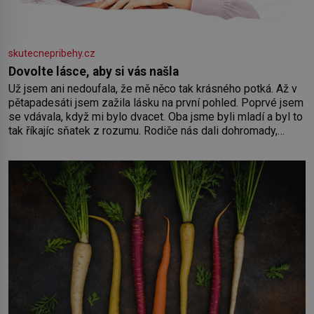
skutecnepribehy.cz
Dovolte lásce, aby si vás našla
Už jsem ani nedoufala, že mě něco tak krásného potká. Až v
pětapadesáti jsem zažila lásku na první pohled. Poprvé jsem
se vdávala, když mi bylo dvacet. Oba jsme byli mladí a byl to
tak říkajíc sňatek z rozumu. Rodiče nás dali dohromady,
Toník byl dobře zaopatřený mladý muž. Manželství nám
oběma moc nesvědčilo, brzy jsme zjistili, že