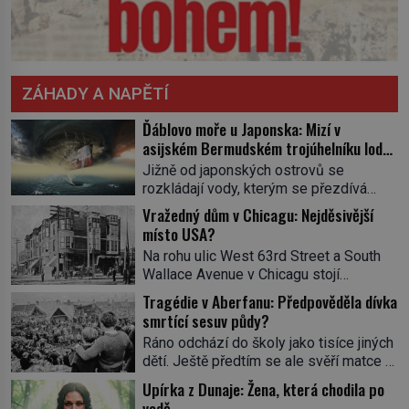
ZÁHADY A NAPĚTÍ
Ďáblovo moře u Japonska: Mizí v
asijském Bermudském trojúhelníku lodě
ve spárech neznámé síly?
Jižně od japonských ostrovů se
rozkládají vody, kterým se přezdívá
Ďáblovo moře. Vypráví se o lodích
Vražedný dům v Chicagu: Nejděsivější
mizejících beze stopy, podivných
místo USA?
světlech, zrádných proudech i mořských
Na rohu ulic West 63rd Street a South
dracích, kteří měli tyto končiny střežit už
Wallace Avenue v Chicagu stojí
v dávných legendách. Je tichomořský
nenápadná pošta. Nemá žádný speciální
Dračí trojúhelník skutečně prokletým
Tragédie v Aberfanu: Předpověděla dívka
nápis ani pamětní desku. A přesto prý
místem, nebo se zde jen nebezpečná
smrtící sesuv půdy?
místní zaměstnanci neradi chodí do
příroda proměnila v jednu z
Ráno odchází do školy jako tisíce jiných
sklepa. Právě tady totiž sídlil sériový
nejpůsobivějších námořních záhad? […]
dětí. Ještě předtím se ale svěří matce s
vrah H. H. Holmes a také
podivným snem. Ve škole, kterou dobře
nejpropracovanější past na lidi
Upírka z Dunaje: Žena, která chodila po
zná, tentokrát nevidí budovu ani
v dějinách americké kriminalistiky.
vodě