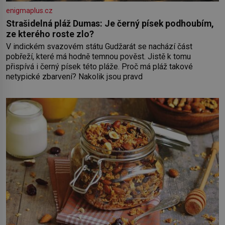
enigmaplus.cz
Strašidelná pláž Dumas: Je černý písek podhoubím,
ze kterého roste zlo?
V indickém svazovém státu Gudžarát se nachází část
pobřeží, které má hodně temnou pověst. Jistě k tomu
přispívá i černý písek této pláže. Proč má pláž takové
netypické zbarvení? Nakolik jsou pravd