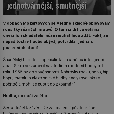
jednotvárnější, smutnější
V dobách Mozartových se v jedné skladbě objevovaly
i desítky různých motivů. O tom si drtivá většina
dnešních skladatelů může nechat leda zdát. Fakt, že
nápaditosti v hudbě ubývá, potvrdila i jedna z
posledních studií.
Španělský badatel a specialista na umělou inteligenci
Joan Serra se zaměřil na studium moderní hudby od
roku 1955 až do současnosti. Nahrávky rocku, popu, hip-
hopu, metalu a elektronické hudby analyzoval skrze
počítač a mohl se pustit do zkoumání.
Hudba, co duši zaléhá
Serra došel k závěru, že za poslední půlstoletí se
hlučnost hudby výrazně zvýšila. Zároveň v ní ubylo