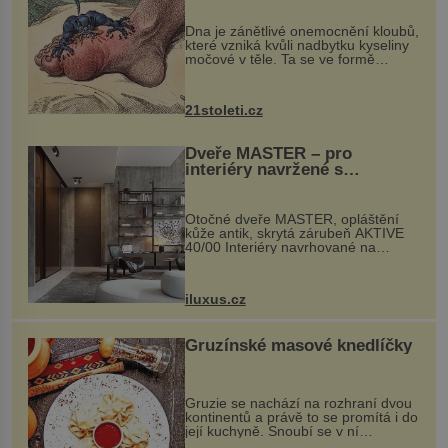
„nemoci králů“
Dna je zánětlivé onemocnění kloubů,
které vzniká kvůli nadbytku kyseliny
močové v těle. Ta se ve formě
krystalků ukládá v blízkosti kloubů,
nejčastěji přitom postihuje palce na
nohou, a způsobuje bole...
21stoleti.cz
Dveře MASTER – pro
interiéry navržené s
rozumem i vášní!
Otočné dveře MASTER, opláštění
kůže antik, skrytá zárubeň AKTIVE
40/00 Interiéry navrhované na
zakázku často vyžadují atypické
rozměry nejen nábytku, ale i
otvorových prvků. Technické zázemí
iluxus.cz
dnes umož...
Gruzínské masové knedlíčky
Gruzie se nachází na rozhraní dvou
kontinentů a právě to se promítá i do
její kuchyně. Snoubí se v ní
evropské a asijské chutě a díky tomu