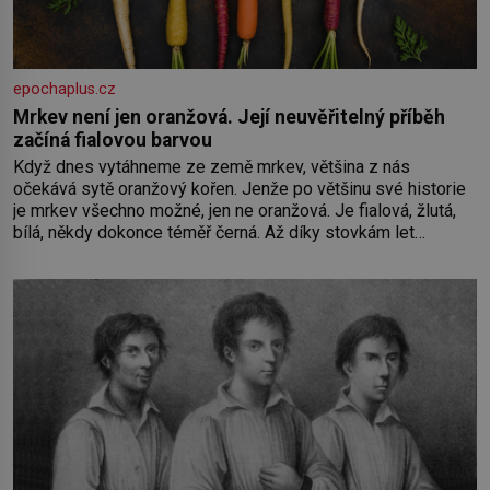
epochaplus.cz
Mrkev není jen oranžová. Její neuvěřitelný příběh
začíná fialovou barvou
Když dnes vytáhneme ze země mrkev, většina z nás
očekává sytě oranžový kořen. Jenže po většinu své historie
je mrkev všechno možné, jen ne oranžová. Je fialová, žlutá,
bílá, někdy dokonce téměř černá. Až díky stovkám let
pečlivého šlechtění se z ní stává zelenina, bez které si
českou zahradu ani nedokážeme představit. Její příběh je