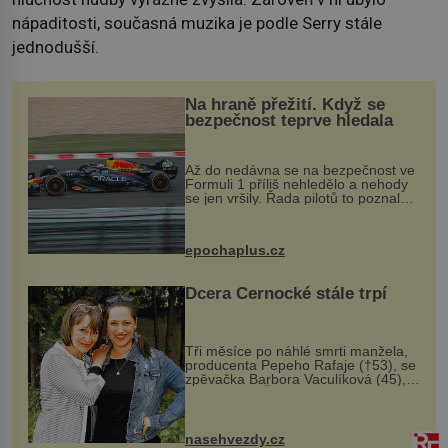
nápaditosti, současná muzika je podle Serry stále
jednodušší.
Na hraně přežití. Když se
bezpečnost teprve hledala
Až do nedávna se na bezpečnost ve
Formuli 1 příliš nehledělo a nehody
se jen vršily. Řada pilotů to poznala
na vlastní kůži, často s trvalými
následky nebo bohužel i ztrátou
života. Dnes nepochopiteln...
epochaplus.cz
Dcera Černocké stále trpí
Tři měsíce po náhlé smrti manžela,
producenta Pepeho Rafaje (†53), se
zpěvačka Barbora Vaculíková (45),
dcera Petry Černocké (75), poprvé
ozvala veřejnosti. Na sociální síti
sdílela, že se snaží fung...
nasehvezdy.cz