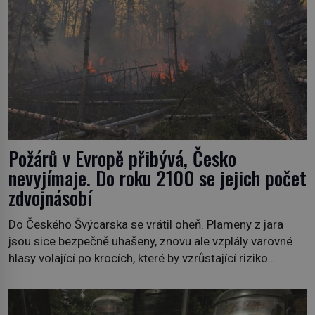
Požárů v Evropě přibývá, Česko
nevyjímaje. Do roku 2100 se jejich počet
zdvojnásobí
Do Českého Švýcarska se vrátil oheň. Plameny z jara
jsou sice bezpečně uhašeny, znovu ale vzplály varovné
hlasy volající po krocích, které by vzrůstající riziko
lesních požárů do budoucna minimalizovaly. Lesní
požáry už nejsou problémem pouze vzdáleného
Středomoří. S oteplujícím se klimatem, vysušenou