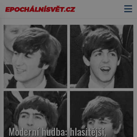
Moderní hudba: hlasitější,