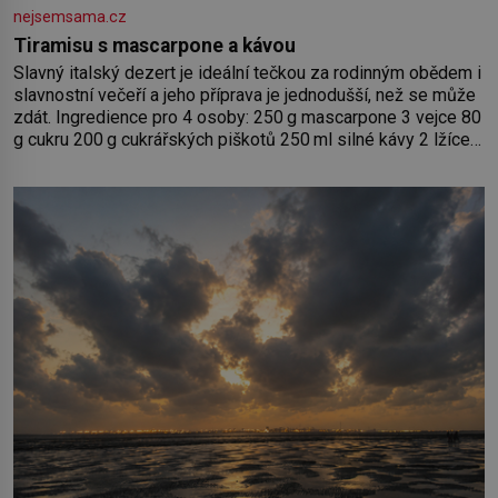
nejsemsama.cz
Tiramisu s mascarpone a kávou
Slavný italský dezert je ideální tečkou za rodinným obědem i
slavnostní večeří a jeho příprava je jednodušší, než se může
zdát. Ingredience pro 4 osoby: 250 g mascarpone 3 vejce 80
g cukru 200 g cukrářských piškotů 250 ml silné kávy 2 lžíce
amaretta kakao na posypání Postup: Oddělte žloutky od
bílků. Žloutky vyšlehejte s cukrem do světlé pěny a postupně
do nich vmíchejte mascarpone, aby vznikl hladký