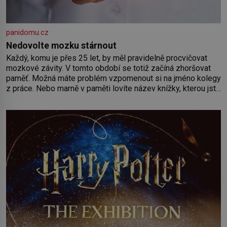
panidomu.cz
Nedovolte mozku stárnout
Každý, komu je přes 25 let, by měl pravidelně procvičovat
mozkové závity. V tomto období se totiž začíná zhoršovat
paměť. Možná máte problém vzpomenout si na jméno kolegy
z práce. Nebo marně v paměti lovíte název knížky, kterou jste
nedávno přečetli. Je to opravdu tak, s věkem jako kdyby se
paměť rozhodla stávkovat. Cvičte