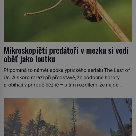
Mikroskopičtí predátoři v mozku si vodí
oběť jako loutku
Připomíná to námět apokalyptického seriálu The Last of
Us. A skoro mrazí při představě, že podobné horory
probíhají v přírodě běžně – s tím rozdílem, že nejde
pouze o infekce parazitickou houbou a že predátor
dokáže ovládat jen vývojově nesrovnatelně jednodušší
živočichy, než je člověk. Najít skutečné zombie není nic
nemožného ani v naší přírodě. […]