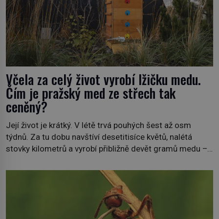
Včela za celý život vyrobí lžičku medu.
Čím je pražský med ze střech tak
ceněný?
Její život je krátký. V létě trvá pouhých šest až osm
týdnů. Za tu dobu navštíví desetitisíce květů, nalétá
stovky kilometrů a vyrobí přibližně devět gramů medu –
zhruba jednu čajovou lžičku. Sama o sobě se může zdát
bezvýznamná. Teprve když se spojí s dalšími desítkami
tisíc příslušnic svého včelstva, vznikne jeden z
nejdokonalejších organismů […]