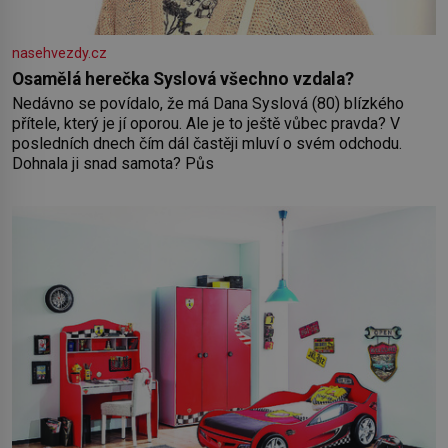
nasehvezdy.cz
Osamělá herečka Syslová všechno vzdala?
Nedávno se povídalo, že má Dana Syslová (80) blízkého
přítele, který je jí oporou. Ale je to ještě vůbec pravda? V
posledních dnech čím dál častěji mluví o svém odchodu.
Dohnala ji snad samota? Půs