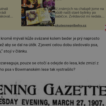
utnali
U známých na chalupě jsme na
rádi
půdě našli staré bylinky po
pakovali?
babičce. Zvědavost mi nedala a
skavica
připravila jsem si z nich
ochutnali
lektvar… Zimní pobyt na
skutecnepribehy.cz
goslávii,
chalupě se pro mě vlastní vinou
změnil v děsivý zážitek, na kt...
a kromě mývalí kůže svázané kolem beder je prý naprosto
, než aby se dal na útěk. Zjevení celou dobu sledovalo psa,
 stojí v článku.
ezareaguje, pouze se otočí a odejde do lesa, kde zmizí z
eho psa v Bowmanském lese tak vystrašilo?