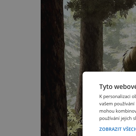
Tyto webové
K personalizaci 
vašem používání n
mohou kombinovat
používání jejich 
ZOBRAZIT VŠEC