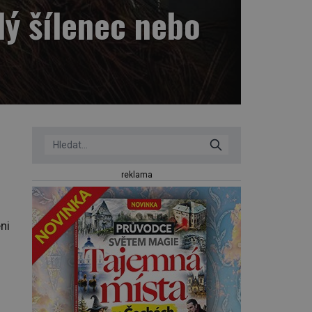
ý šílenec nebo
reklama
ni