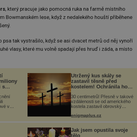
rs
, který pracuje jako pomocná ruka na farmě místního
zkém Bowmanském lese, když z nedalekého houští příběhene
šený.
o psa tak vystrašilo, když se asi dvacet metrů od něj vynoří
hé vlasy, které mu volně spadají přes hruď i záda, a místo
tí
Utržený kus skály se
 miliony
zastavil těsně před
i s
kostelem! Ochránila ho
lů“
boží síla?
cnění
30 centimetrů! Přesně v takové
li
vzdálenosti se od amerického
ové v
kostela zastavil obrovský
stalků
20tunový balvan, který se v
enigmaplus.cz
ů,
květnu 2014 nečekaně odtrhl od
uje palce
nedaleké skály při její demolici.
ole...
Podle místních stojí ...
Jak jsem opustila svoje
tělo