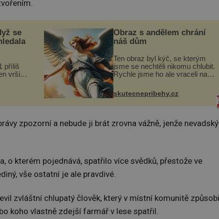
tvořením.
dyž se
Obraz s andělem chrání
hledala
náš dům
Ten obraz byl kýč, se kterým
 příliš
jsme se nechtěli nikomu chlubit.
n vršily.
Rychle jsme ho ale vraceli na
a vlastní
jeho místo. S manželem
následky
Vaškem jsme si pořídili
skutecnepribehy.cz
ivota.
chaloupku, takový domek na
severu Čech, kde jsme si
naplánova...
právy zpozorní a nebude ji brát zrovna vážně, jenže nevadský
a, o kterém pojednává, spatřilo více svědků, přestože ve
diný, vše ostatní je ale pravdivé.
evil zvláštní chlupatý člověk, který v místní komunitě způsobi
o koho vlastně zdejší farmář v lese spatřil.