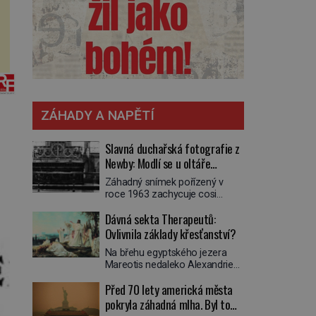
ZÁHADY A NAPĚTÍ
Slavná duchařská fotografie z
Newby: Modlí se u oltáře
přízračný mnich?
Záhadný snímek pořízený v
roce 1963 zachycuje cosi
zvláštního. Někteří věří, že
Dávná sekta Therapeutů:
poloprůhledná postava stojící u
oltáře je duch mnicha ze 16.
Ovlivnila základy křesťanství?
století s bílým závojem přes
Na břehu egyptského jezera
obličej, který pravděpodobně
Mareotis nedaleko Alexandrie
zakrývá lepru nebo jiné
žije na přelomu letopočtu
znetvoření. Jiní jsou skeptičtí a
Před 70 lety americká města
uzavřená komunita mužů a žen.
považují vše za podvod. Jak
Každý obývá vlastní celu, kde se
pokryla záhadná mlha. Byl to
vlastně vznikla jedna z
věnuje modlitbě, meditaci a
nejslavnějších duchařských