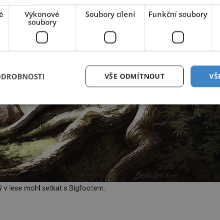
é
Výkonové
Soubory cílení
Funkční soubory
soubory
ODROBNOSTI
VŠE ODMÍTNOUT
VŠ
ý v lese mohl setkat s Bigfootem.