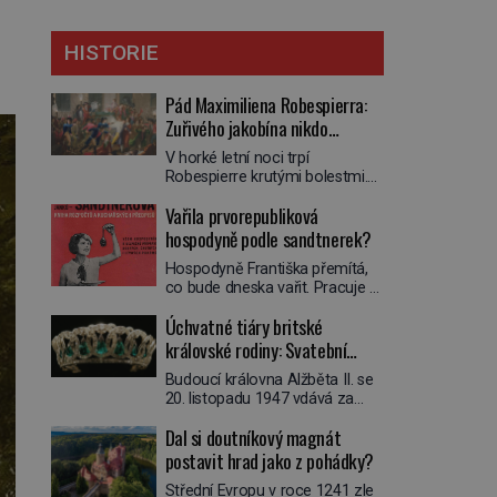
HISTORIE
Pád Maximiliena Robespierra:
Zuřivého jakobína nikdo
nelitoval?
V horké letní noci trpí
Robespierre krutými bolestmi.
Zmítá se na lůžku a hlavou mu
Vařila prvorepubliková
víří kolotoč myšlenek. Když se
probere z mdlob, vzpomene si
hospodyně podle sandtnerek?
na jednu z pařížských
Hospodyně Františka přemítá,
jasnovidek, kterou před lety
co bude dneska vařit. Pracuje v
navštívil. Prorokovala mu
rodině pana rady a ten má
tragický osud. Tehdy se jí
Úchvatné tiáry britské
mlsný jazýček. Zalistuje proto
vysmál. „Robespierre to
rychle v jedné ze „sandtnerek“.
královské rodiny: Svatební
dotáhne hodně daleko,“
„Zaplaťpánbůh, že už
prohlásil o něm jiný významný
klenot Alžbětě II. praskl
Budoucí královna Alžběta II. se
nemusíme chodit s lístky,“
francouzský revolucionář,
20. listopadu 1947 vdává za
povzdechne si směrem ke
Honoré de Mirabeau […]
svého vyvoleného Filipa
služce, kterou má v kuchyni k
Dal si doutníkový magnát
Mountbattena. Aby měla na
ruce. Ještě v prvních letech
obřad ve Westminsteru podle
postavit hrad jako z pohádky?
nové republiky fungoval kvůli
tradice „něco vypůjčeného“, její
nedostatku zboží přídělový
Střední Evropu v roce 1241 zle
matka jí věnuje jedinečný šperk
systém. […]