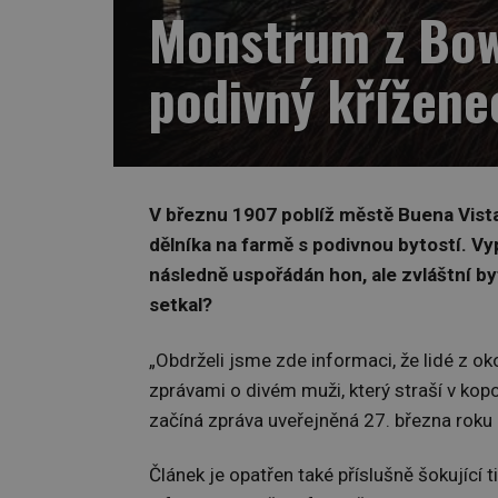
Monstrum z Bow
podivný křížene
V březnu 1907 poblíž městě Buena Vist
dělníka na farmě s podivnou bytostí. Vyp
následně uspořádán hon, ale zvláštní b
setkal?
„Obdrželi jsme zde informaci, že lidé z ok
zprávami o divém muži, který straší v kopc
začíná zpráva uveřejněná 27. března rok
Článek je opatřen také příslušně šokující t