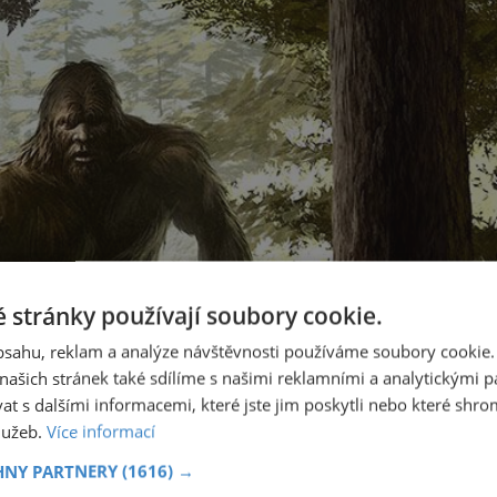
 stránky používají soubory cookie.
obsahu, reklam a analýze návštěvnosti používáme soubory cookie.
ašich stránek také sdílíme s našimi reklamními a analytickými par
 s dalšími informacemi, které jste jim poskytli nebo které shro
služeb.
Více informací
HNY PARTNERY
(1616) →