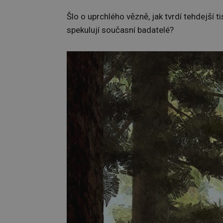
Šlo o uprchlého vězně, jak tvrdí tehdejší 
spekulují současní badatelé?