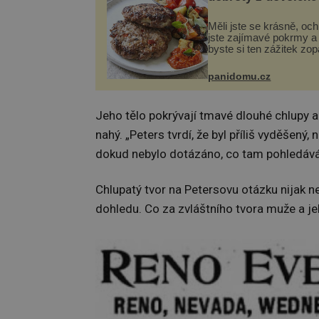
Měli jste se krásně, och
jste zajímavé pokrmy a 
byste si ten zážitek zo
Není nic snazšího. Plje
(10 porcí) Možná jste ji 
panidomu.cz
na dovolené v bývalé Ju
lze ji vi...
Jeho tělo pokrývají tmavé dlouhé chlupy 
nahý. „Peters tvrdí, že byl příliš vyděšený
dokud nebylo dotázáno, co tam pohledává,“
Chlupatý tvor na Petersovu otázku nijak n
dohledu. Co za zvláštního tvora muže a j