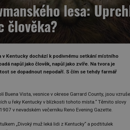
manského lesa: Uprchl
c člověka?
a v Kentucky dochází k podivnému setkání místního
adá napůl jako člověk, napůl jako zvíře. Na tvora je
ytost se dopadnout nepodaří. S čím se tehdy farmář
olí Buena Vista, vesnice v okrese Garrard County, jsou vzruše
ích u řeky Kentucky v blízkosti tohoto místa.“ Těmito slovy
u 1907 v nevadském večerníku Reno Evening Gazette.
itulkem „Divoký muž leká lidi z Kentucky“ a podtitulek