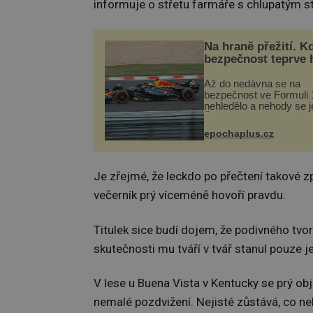
informuje o střetu farmáře s chlupatým s
Na hraně přežití. K
bezpečnost teprve 
Až do nedávna se na
bezpečnost ve Formuli 1
nehledělo a nehody se je
Řada pilotů to poznala n
kůži, často s trvalými 
epochaplus.cz
nebo bohužel i ztrátou ž
Dnes nepochopiteln...
Je zřejmé, že leckdo po přečtení takové z
večerník prý víceméně hovoří pravdu.
Titulek sice budí dojem, že podivného tvor
skutečnosti mu tváří v tvář stanul pouze je
V lese u Buena Vista v Kentucky se prý obj
nemalé pozdvižení. Nejisté zůstává, co neb