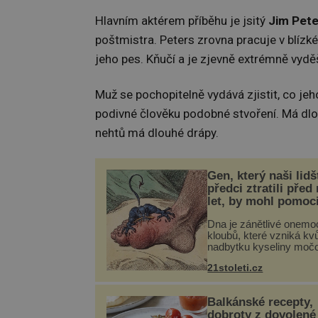
Hlavním aktérem příběhu je jsitý
Jim Pete
poštmistra. Peters zrovna pracuje v blí
jeho pes. Kňučí a je zjevně extrémně vydě
Muž se pochopitelně vydává zjistit, co jeh
podivné člověku podobné stvoření. Má dlou
nehtů má dlouhé drápy.
Gen, který naši lidš
předci ztratili před
let, by mohl pomoc
léčbou „nemoci krá
Dna je zánětlivé onemo
kloubů, které vzniká kvů
nadbytku kyseliny moč
těle. Ta se ve formě kry
21stoleti.cz
ukládá v blízkosti kloub
nejčastěji přitom postih
na nohou, a způsobuje b
Balkánské recepty,
dobroty z dovolené