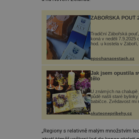
ZÁBOŘSKÁ POUŤ 2
Tradiční Zábořská pouť,
koná v neděli 7.9.2025 
hod. u kostela v Záboří,
obce Kly u Mělníka. V 
naleznete komentovan
prohlídku kostela, dobo
epochanacestach.cz
hudbu, řemesla, atrakce
Jak jsem opustila s
tělo
U známých na chalupě 
půdě našli staré bylinky
babičce. Zvědavost mi 
připravila jsem si z nich
lektvar… Zimní pobyt n
skutecnepribehy.cz
chalupě se pro mě vlast
změnil v děsivý zážitek, 
„Regiony s relativně malým množstvím led
ztratí téměř veškerý led do konce století p