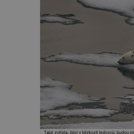
Také zvířata, žijící v blízkosti ledovců, budo