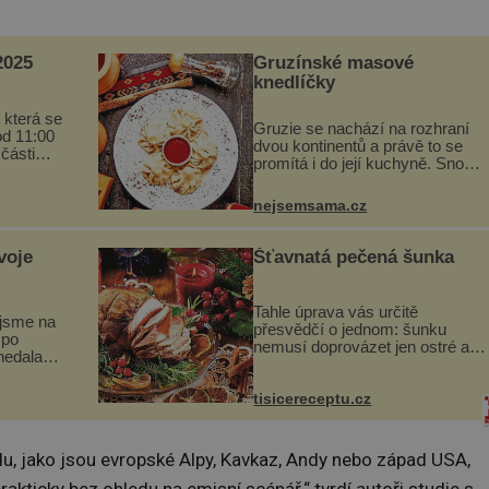
025
Gruzínské masové
knedlíčky
 která se
Gruzie se nachází na rozhraní
od 11:00
dvou kontinentů a právě to se
 části
promítá i do její kuchyně. Snoubí
programu
se v ní evropské a asijské chutě
ou
a díky tomu vznikají rozmanité a
vou
nejsemsama.cz
chuťově bohaté pokrmy, které
...
rozhodně st...
voje
Šťavnatá pečená šunka
Tahle úprava vás určitě
jsme na
přesvědčí o jednom: šunku
 po
nemusí doprovázet jen ostré a
nedala a
slané chutě. Navíc s ní nakrmíte
poměrně hodně hladových krků.
a
Ingredience sádlo 3 kg šunky
tisicereceptu.cz
ní vinou
vcelku 3 stroužky česneku hl...
na kt...
u, jako jsou evropské Alpy, Kavkaz, Andy nebo západ USA,
rakticky bez ohledu na emisní scénář,“ tvrdí autoři studie s