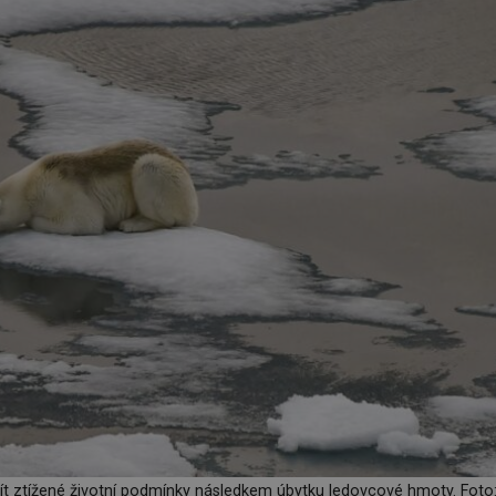
u mít ztížené životní podmínky následkem úbytku ledovcové hmoty. Foto