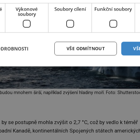
é
Výkonové
Soubory cílení
Funkční soubory
soubory
ODROBNOSTI
VŠE ODMÍTNOUT
VŠ
 budou mnohem širší, například zvýšení hladiny moří. Foto: Shuttersto
 by se postupně mohla zvýšit o 2,7 °C, což by vedlo k téměř
západní Kanadě, kontinentálních Spojených státech americkýc