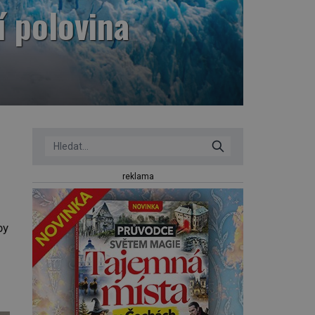
 polovina
reklama
by