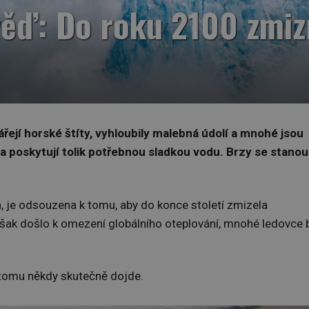
ěď: Do roku 2100 zmizí
řejí horské štíty, vyhloubily malebná údolí a mnohé jsou
ta poskytují tolik potřebnou sladkou vodu. Brzy se stanou
, je odsouzena k tomu, aby do konce století zmizela
šak došlo k omezení globálního oteplování, mnohé ledovce 
k tomu někdy skutečně dojde.