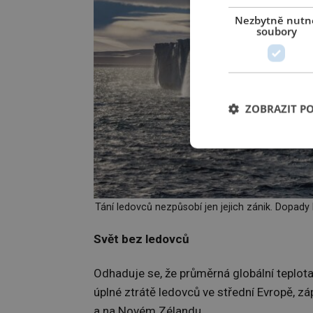
Nezbytně nutn
soubory
ZOBRAZIT P
Tání ledovců nezpůsobí jen jejich zánik. Dopady
Svět bez ledovců
Odhaduje se, že průměrná globální teplota
úplné ztrátě ledovců ve střední Evropě, 
a na Novém Zélandu.