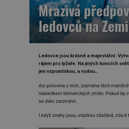
Mrazivá předpov
ledovců na Zemi
Ledovce jsou krásné a majestátní. Vytvá
rájem pro lyžaře. Na jiných koncích svě
jen vzpomínkou, a vodou…
Asi polovina z nich, zejména těch menších
následkem klimatických změn. Pokud by v
se dalo zachránit.
I když snahy jsou, otázkou zůstává, zda 