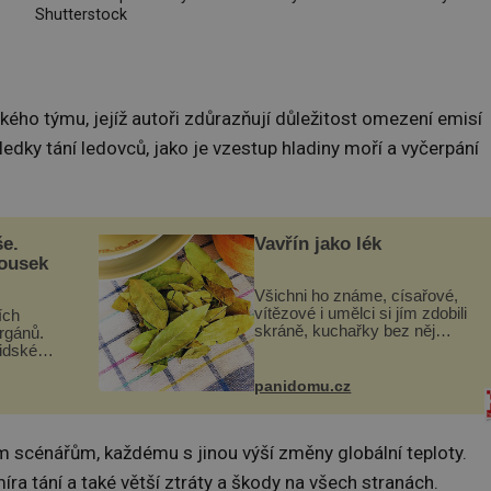
Shutterstock
ého týmu, jejíž autoři zdůrazňují důležitost omezení emisí
ledky tání ledovců, jako je vzestup hladiny moří a vyčerpání
še.
Vavřín jako lék
kousek
Všichni ho známe, císařové,
vítězové i umělci si jím zdobili
ích
skráně, kuchařky bez něj
orgánů.
neuvaří, a to ještě nevíte, že
lidské
bobkový list může výrazně
gán za
zmírnit některé naše neduhy.
t
panidomu.cz
Obsahuje v malém množství
 co když
ně...
mám...
 scénářům, každému s jinou výší změny globální teploty.
ra tání a také větší ztráty a škody na všech stranách.