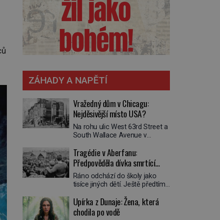
ců
ZÁHADY A NAPĚTÍ
Vražedný dům v Chicagu:
Nejděsivější místo USA?
Na rohu ulic West 63rd Street a
South Wallace Avenue v
Chicagu stojí nenápadná pošta.
Tragédie v Aberfanu:
Nemá žádný speciální nápis ani
pamětní desku. A přesto prý
Předpověděla dívka smrtící
místní zaměstnanci neradi
sesuv půdy?
Ráno odchází do školy jako
chodí do sklepa. Právě tady
tisíce jiných dětí. Ještě předtím
totiž sídlil sériový vrah H. H.
se ale svěří matce s podivným
Holmes a také
Upírka z Dunaje: Žena, která
snem. Ve škole, kterou dobře
nejpropracovanější past na lidi
zná, tentokrát nevidí budovu ani
chodila po vodě
v dějinách americké
spolužáky. Místo nich se před ní
kriminalistiky. Herman Webster