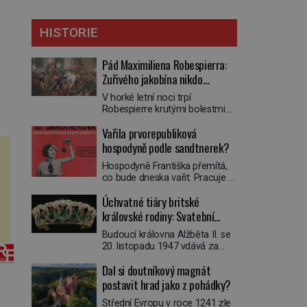
HISTORIE
Pád Maximiliena Robespierra:
Zuřivého jakobína nikdo
nelitoval?
V horké letní noci trpí
Robespierre krutými bolestmi.
Zmítá se na lůžku a hlavou mu
Vařila prvorepubliková
víří kolotoč myšlenek. Když se
probere z mdlob, vzpomene si
hospodyně podle sandtnerek?
na jednu z pařížských
Hospodyně Františka přemítá,
jasnovidek, kterou před lety
co bude dneska vařit. Pracuje v
navštívil. Prorokovala mu
rodině pana rady a ten má
tragický osud. Tehdy se jí
Úchvatné tiáry britské
mlsný jazýček. Zalistuje proto
vysmál. „Robespierre to
rychle v jedné ze „sandtnerek“.
královské rodiny: Svatební
dotáhne hodně daleko,“
„Zaplaťpánbůh, že už
prohlásil o něm jiný významný
klenot Alžbětě II. praskl
Budoucí královna Alžběta II. se
nemusíme chodit s lístky,“
francouzský revolucionář,
20. listopadu 1947 vdává za
povzdechne si směrem ke
Honoré de Mirabeau […]
svého vyvoleného Filipa
služce, kterou má v kuchyni k
Dal si doutníkový magnát
Mountbattena. Aby měla na
ruce. Ještě v prvních letech
obřad ve Westminsteru podle
postavit hrad jako z pohádky?
nové republiky fungoval kvůli
tradice „něco vypůjčeného“, její
nedostatku zboží přídělový
Střední Evropu v roce 1241 zle
matka jí věnuje jedinečný šperk
systém. […]