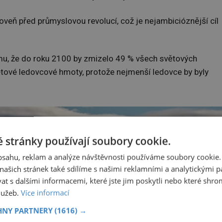
roveň před průmyslovou revolucí, což je nejambicióznější cíl
omu, že do roku 2100 by zmizelo 49 % všech světových
ětové ledovcové hmoty, protože nejmenší ledovce by byly
 stránky používají soubory cookie.
obsahu, reklam a analýze návštěvnosti používáme soubory cookie.
ašich stránek také sdílíme s našimi reklamními a analytickými par
 s dalšími informacemi, které jste jim poskytli nebo které shro
služeb.
Více informací
HNY PARTNERY
(1616) →