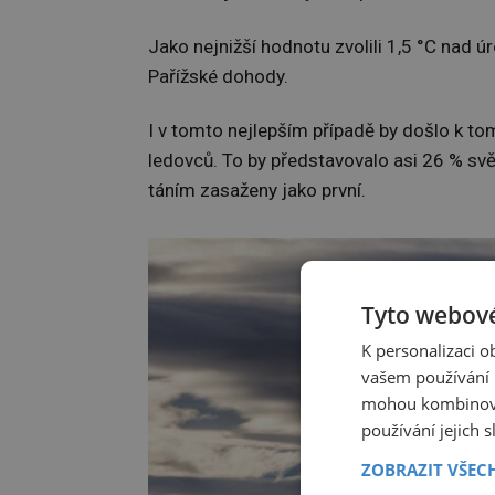
Jako nejnižší hodnotu zvolili 1,5 °C nad ú
Pařížské dohody.
I v tomto nejlepším případě by došlo k t
ledovců. To by představovalo asi 26 % sv
táním zasaženy jako první.
Tyto webové
K personalizaci 
vašem používání n
mohou kombinovat
používání jejich 
ZOBRAZIT VŠEC