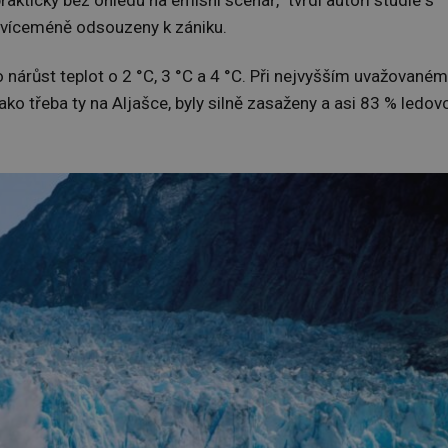
s víceméně odsouzeny k zániku.
o nárůst teplot o 2 °C, 3 °C a 4 °C. Při nejvyšším uvažovaném
 jako třeba ty na Aljašce, byly silně zasaženy a asi 83 % ledov