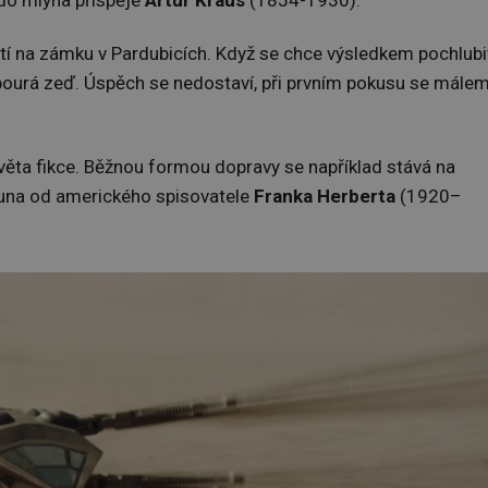
do mlýna přispěje
Artur Kraus
(1854-1930).
tí na zámku v Pardubicích. Když se chce výsledkem pochlubi
probourá zeď. Úspěch se nedostaví, při prvním pokusu se mále
světa fikce. Běžnou formou dopravy se například stává na
i Duna od amerického spisovatele
Franka Herberta
(1920–