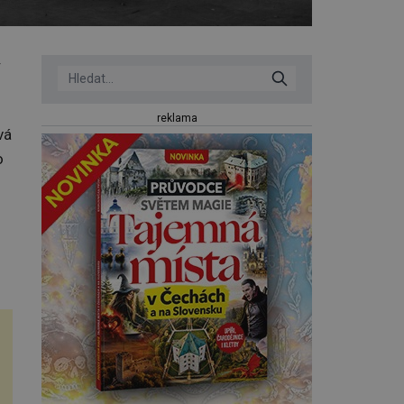
y
reklama
vá
o