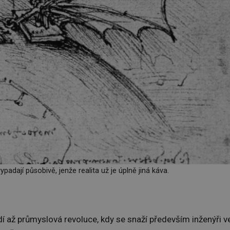
adají působivě, jenže realita už je úplně jiná káva.
í až průmyslová revoluce, kdy se snaží především inženýři v