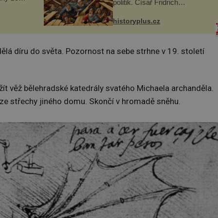
politik. Císař Fridrich
m se
Barbarossa proto posílá svého
Husově
syna a dědice Jindřicha VI. do
se mohou
historyplus.cz
Erfurtu, aby se stal
s...
prostředníkem při řešení sporu
m...
lá díru do světa. Pozornost na sebe strhne v 19. století
využít věž bělehradské katedrály svatého Michaela archanděla.
e ze střechy jiného domu. Skončí v hromadě sněhu.