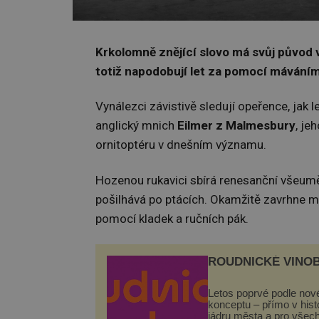
Krkolomně znějící slovo má svůj původ v 
totiž napodobují let za pomocí máváním 
Vynálezci závistivě sledují opeřence, jak 
anglický mnich
Eilmer z Malmesbury
, je
ornitoptéru v dnešním významu.
Hozenou rukavici sbírá renesanční všeum
pošilhává po ptácích. Okamžitě zavrhne my
pomocí kladek a ručních pák.
ROUDNICKÉ VINO
Letos poprvé podle nov
konceptu – přímo v his
jádru města a pro všec