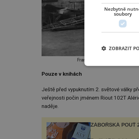
Nezbytně nutn
soubory
ZOBRAZIT P
Francouz Riout stvoří stroj př
Pouze v knihách
Ještě před vypuknutím 2. světové války př
veřejnosti počin jménem Riout 102T Alério
naděje.
ZÁBOŘSKÁ POUŤ 2