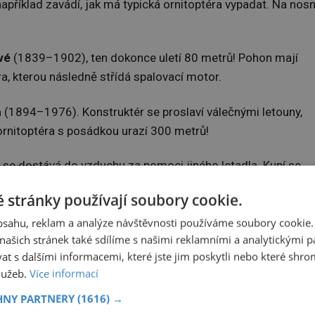
říklad zavádí, jak má typická ornitoptéra vypadat. Na nosn
vé
(1839–1902), ten dokonce uletí 80 metrů! Pohon mají
ra, kterou následně střídá spalovací motor.
h
(1894–1976). Konstruktér se proslaví válečnými letouny,
 ornitoptéra s posádkou urazí 300 metrů!
 se dostává do vzduchu za pomoci jiného letadla. Kupí se
etrový let, během nějž se vynález udrží ve dvacetimetrové
 stránky používají soubory cookie.
obsahu, reklam a analýze návštěvnosti používáme soubory cookie.
ašich stránek také sdílíme s našimi reklamními a analytickými par
 s dalšími informacemi, které jste jim poskytli nebo které shro
služeb.
Více informací
HNY PARTNERY
(1616) →