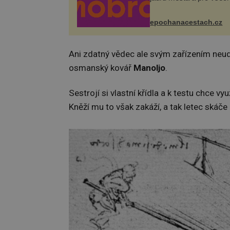
zdarma. Hlavní progra
odehraje na Karlově a 
náměstí. Návštěvníci 
epochanacestach.cz
těšit na víno, burčák, pe
Ani zdatný vědec ale svým zařízením neudě
osmanský kovář
Manoljo
.
Sestrojí si vlastní křídla a k testu chce 
Kněží mu to však zakáží, a tak letec skáč