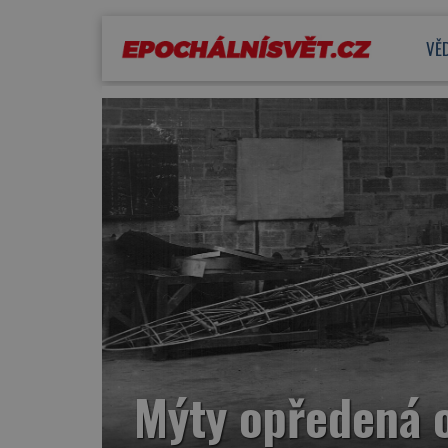
VĚ
Mýty opředená o