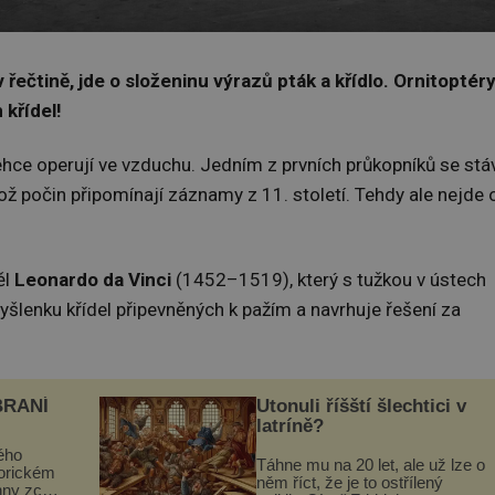
řečtině, jde o složeninu výrazů pták a křídlo. Ornitoptér
křídel!
lehce operují ve vzduchu. Jedním z prvních průkopníků se stá
hož počin připomínají záznamy z 11. století. Tehdy ale nejde 
ěl
Leonardo da Vinci
(1452–1519), který s tužkou v ústech
šlenku křídel připevněných k pažím a navrhuje řešení za
BRANÍ
Utonuli říšští šlechtici v
latríně?
ého
Táhne mu na 20 let, ale už lze o
torickém
něm říct, že je to ostřílený
hny zcela