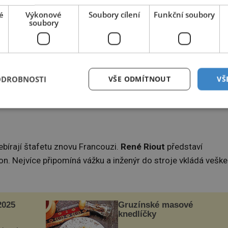
é
Výkonové
Soubory cílení
Funkční soubory
soubory
ODROBNOSTI
VŠE ODMÍTNOUT
VŠ
ipomínající motýla, ale ani ten se do vzduchu nepodívá.
ebírají štafetu znovu Francouzi.
René Riout
představí
n. Nejvíce připomíná vážku a inženýr do stroje vkládá veške
025
Gruzínské masové
knedlíčky