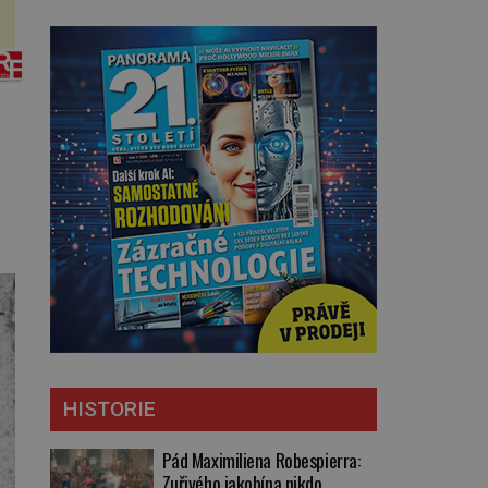
HISTORIE
Pád Maximiliena Robespierra:
Zuřivého jakobína nikdo