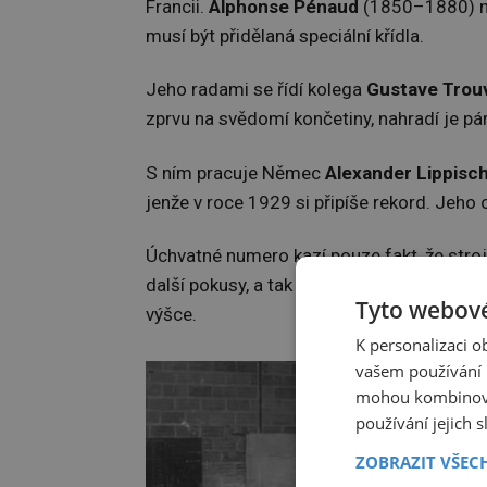
Francii.
Alphonse Pénaud
(1850–1880) nap
musí být přidělaná speciální křídla.
Jeho radami se řídí kolega
Gustave Trou
zprvu na svědomí končetiny, nahradí je pá
S ním pracuje Němec
Alexander Lippisc
jenže v roce 1929 si připíše rekord. Jeho
Úchvatné numero kazí pouze fakt, že stroj
další pokusy, a tak je zaregistrován kilom
Tyto webové
výšce.
K personalizaci 
vašem používání n
mohou kombinovat
používání jejich 
ZOBRAZIT VŠEC