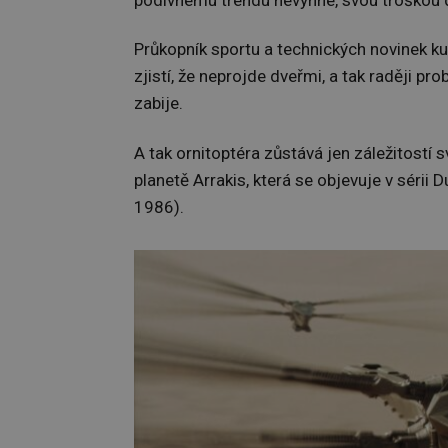
podivnému trendu nevyhne, svou troškou 
Průkopník sportu a technických novinek ku
zjistí, že neprojde dveřmi, a tak raději 
zabije.
A tak ornitoptéra zůstává jen záležitostí 
planetě Arrakis, která se objevuje v séri
1986).