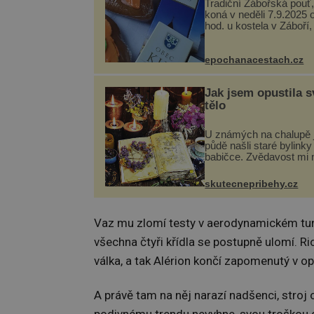
Tradiční Zábořská pouť,
koná v neděli 7.9.2025 
hod. u kostela v Záboří,
obce Kly u Mělníka. V 
naleznete komentovan
prohlídku kostela, dobo
epochanacestach.cz
hudbu, řemesla, atrakce
Jak jsem opustila s
tělo
U známých na chalupě 
půdě našli staré bylinky
babičce. Zvědavost mi 
připravila jsem si z nich
lektvar… Zimní pobyt n
skutecnepribehy.cz
chalupě se pro mě vlast
změnil v děsivý zážitek, 
Vaz mu zlomí testy v aerodynamickém tune
všechna čtyři křídla se postupně ulomí. R
válka, a tak Alérion končí zapomenutý v o
A právě tam na něj narazí nadšenci, stroj