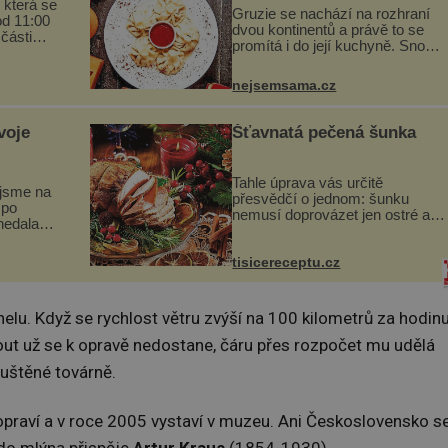
 která se
Gruzie se nachází na rozhraní
od 11:00
dvou kontinentů a právě to se
 části
promítá i do její kuchyně. Snoubí
programu
se v ní evropské a asijské chutě
ou
a díky tomu vznikají rozmanité a
vou
nejsemsama.cz
chuťově bohaté pokrmy, které
...
rozhodně st...
voje
Šťavnatá pečená šunka
Tahle úprava vás určitě
jsme na
přesvědčí o jednom: šunku
 po
nemusí doprovázet jen ostré a
nedala a
slané chutě. Navíc s ní nakrmíte
poměrně hodně hladových krků.
a
Ingredience sádlo 3 kg šunky
tisicereceptu.cz
ní vinou
vcelku 3 stroužky česneku hl...
na kt...
lu. Když se rychlost větru zvýší na 100 kilometrů za hodinu
iout už se k opravě nedostane, čáru přes rozpočet mu udělá
puštěné továrně.
 opraví a v roce 2005 vystaví v muzeu. Ani Československo s