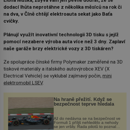
Elona Muska, zbývá vám jen pevně doufat, že se
dodací lhůta neprotáhne z několika měsíců na rok či
na dva, v Číně chtějí elektroauta sekat jako Baťa
cvičky.
Plánují využít inovativní technologii 3D tisku s jejíž
pomocí nezabere výroba auta více než 3 dny. Zaplaví
naše garáže brzy elektrické vozy z 3D tiskáren?
Ze spolupráce čínské firmy Polymaker zaměřené na 3D
tiskové materiály a italského autovýrobce XEV (X
Electrical Vehicle) se vyklubal zajímavý počin,
mini
elektromobil LSEV
.
Na hraně přežití. Když se
bezpečnost teprve hledala
Až do nedávna se na bezpečnost ve
Formuli 1 příliš nehledělo a nehody
se jen vršily. Řada pilotů to poznala