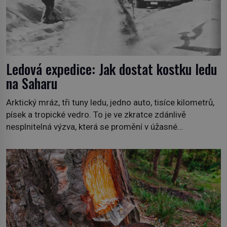
Ledová expedice: Jak dostat kostku ledu
na Saharu
Arktický mráz, tři tuny ledu, jedno auto, tisíce kilometrů,
písek a tropické vedro. To je ve zkratce zdánlivě
nesplnitelná výzva, která se promění v úžasné
dobrodružství a důkaz, že nic není nemožné. Vše začíná
na podzim 1958 jako hec. Rádio Luxembourg přichází s
neobvyklou výzvou. Tomu, kdo dokáže dopravit ze
severního polárního kruhu na […]