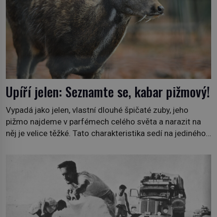
Upíří jelen: Seznamte se, kabar pižmový!
Vypadá jako jelen, vlastní dlouhé špičaté zuby, jeho
pižmo najdeme v parfémech celého světa a narazit na
něj je velice těžké. Tato charakteristika sedí na jediného
zástupce zvířecí říše – kabara pižmového. V Evropě ho
jako první popíše švédský botanik Carl Linné (1707–
1778), jenže v Asii o něm ví už celá staletí. Zvíře
připomíná jelena, v kohoutku dosahuje […]