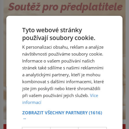
jednat. Na další případné řádění barbarů
Henry Channon (1897–1958), když si […]
z východu se chce pečlivě připravit!
Český král Václav I. (1205–1253) přijme
opatření, která mají posílit obranu jeho
království. Zajistit hodlá především
Tyto webové stránky
severní hranici. Na […]
používají soubory cookie.
K personalizaci obsahu, reklam a analýze
návštěvnosti používáme soubory cookie.
Informace o vašem používání našich
stránek také sdílíme s našimi reklamními
a analytickými partnery, kteří je mohou
kombinovat s dalšími informacemi, které
jste jim poskytli nebo které shromáždili
při vašem používání jejich služeb.
Více
informací
ZOBRAZIT VŠECHNY PARTNERY
(1616)
→