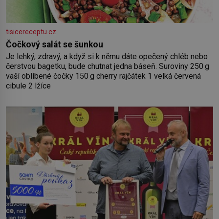
tisicereceptu.cz
Čočkový salát se šunkou
Je lehký, zdravý, a když si k němu dáte opečený chléb nebo
čerstvou bagetku, bude chutnat jedna báseň. Suroviny 250 g
vaší oblíbené čočky 150 g cherry rajčátek 1 velká červená
cibule 2 lžíce