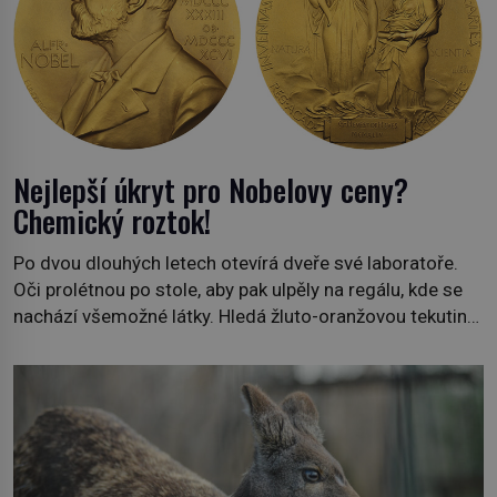
Nejlepší úkryt pro Nobelovy ceny?
Chemický roztok!
Po dvou dlouhých letech otevírá dveře své laboratoře.
Oči prolétnou po stole, aby pak ulpěly na regálu, kde se
nachází všemožné látky. Hledá žluto-oranžovou tekutinu,
jakmile ji zahlédne, nesmírně se mu uleví. Teď může svůj
plán dokončit. Pod termínem aqua regia se skrývá
směs s názvem lučavka královská. Svůj přídomek nemá
pro nic za nic, […]