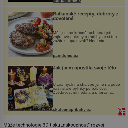
enigmaplus.cz
...
Balkánské recepty, dobroty z
dovolené
Měli jste se krásně, ochutnali jste
zajímavé pokrmy a rádi byste si ten
zážitek zopakovali? Není nic
snazšího. Pljeskavica (10 porcí)
Možná jste ji ochutnali na dovolené v
bývalé Jugoslávii, lze ji vi...
panidomu.cz
Jak jsem opustila svoje tělo
U známých na chalupě jsme na půdě
našli staré bylinky po babičce.
Zvědavost mi nedala a připravila
jsem si z nich lektvar… Zimní pobyt
na chalupě se pro mě vlastní vinou
změnil v děsivý zážitek, na kt...
skutecnepribehy.cz
Může technologie 3D tisku „nakoupnout“ rozvoj