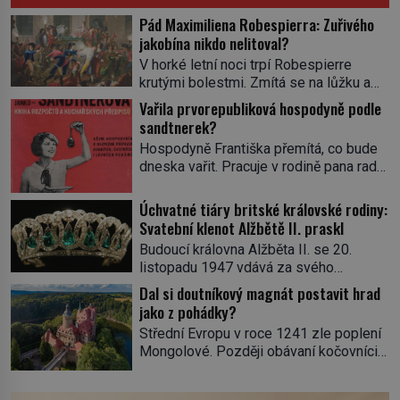
Pád Maximiliena Robespierra: Zuřivého
jakobína nikdo nelitoval?
V horké letní noci trpí Robespierre
krutými bolestmi. Zmítá se na lůžku a
hlavou mu víří kolotoč myšlenek. Když
Vařila prvorepubliková hospodyně podle
se probere z mdlob, vzpomene si na
sandtnerek?
jednu z pařížských jasnovidek, kterou
Hospodyně Františka přemítá, co bude
před lety navštívil. Prorokovala mu
dneska vařit. Pracuje v rodině pana rady
tragický osud. Tehdy se jí vysmál.
a ten má mlsný jazýček. Zalistuje proto
„Robespierre to dotáhne hodně daleko,“
rychle v jedné ze „sandtnerek“.
Úchvatné tiáry britské královské rodiny:
prohlásil o něm jiný významný
„Zaplaťpánbůh, že už nemusíme chodit
Svatební klenot Alžbětě II. praskl
francouzský revolucionář, Honoré de
s lístky,“ povzdechne si směrem ke
Mirabeau […]
Budoucí královna Alžběta II. se 20.
služce, kterou má v kuchyni k ruce.
listopadu 1947 vdává za svého
Ještě v prvních letech nové republiky
vyvoleného Filipa Mountbattena. Aby
Dal si doutníkový magnát postavit hrad
fungoval kvůli nedostatku zboží
měla na obřad ve Westminsteru podle
jako z pohádky?
přídělový systém. […]
tradice „něco vypůjčeného“, její matka jí
Střední Evropu v roce 1241 zle poplení
věnuje jedinečný šperk ze své
Mongolové. Později obávaní kočovníci
soukromé kolekce – diamantovou tiáru
sice odtáhnou, všichni ale počítají s
královny Marie. „Je to ošklivá špičatá
jejich návratem. Václav I. proto začne
tiára,“ zhodnotil klenot britský politik Sir