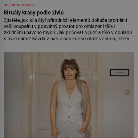
nejsemsama.cz
Rituály krásy podle živlů
Zjistěte, jak síla čtyř přírodních elementů dokáže proměnit
vaši koupelnu v posvátný prostor pro omlazení těla i
zklidnění unavené mysli. Jak pečovat o pleť a tělo v souladu
s hvězdami? Každá z nás v sobě nese otisk vesmíru, který
se projevuje nejen v naší povaze, ale i v potřebách naší
pokožky. Ohnivá znamení Ženy narozené ve znamení Berana,
Lva a Střelce v sobě nesou žár, odvahu a neutuchající elán.
Vaše