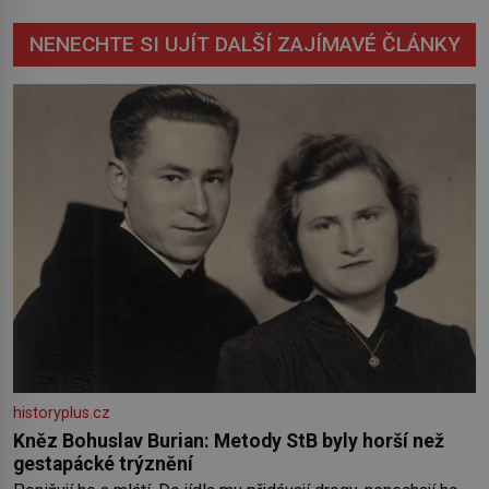
NENECHTE SI UJÍT DALŠÍ ZAJÍMAVÉ ČLÁNKY
historyplus.cz
Kněz Bohuslav Burian: Metody StB byly horší než
gestapácké trýznění