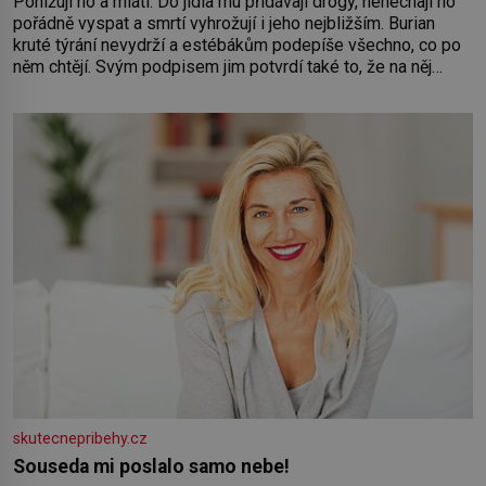
Ponižují ho a mlátí. Do jídla mu přidávají drogy, nenechají ho
pořádně vyspat a smrtí vyhrožují i jeho nejbližším. Burian
kruté týrání nevydrží a estébákům podepíše všechno, co po
něm chtějí. Svým podpisem jim potvrdí také to, že na něj
během výslechů nikdo nevyvíjel fyzický ani psychický nátlak.
Syn brněnského řezníka chce být knězem a
skutecnepribehy.cz
Souseda mi poslalo samo nebe!