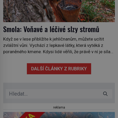
Smola: Voňavé a léčivé slzy stromů
Když se v lese přiblížíte k jehličnanům, můžete ucítit
zvláštní vůni. Vychází z lepkavé látky, která vytéká z
poraněného kmene. Kdysi lidé věřili, že právě v ní je síla
stromu. Smola také patří k nejstarším surovinám, s nimiž
lidstvo pracovalo. Chrání strom před infekcí, hmyzem a
DALŠÍ ČLÁNKY Z RUBRIKY
vysycháním. Dá se říct, že je to přírodní […]
reklama