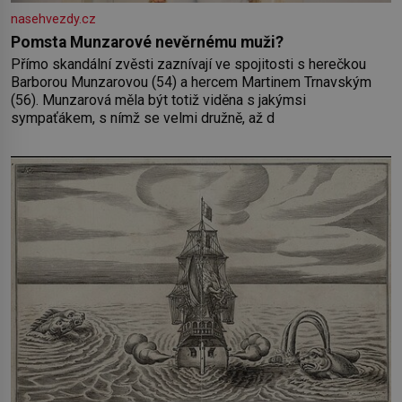
nasehvezdy.cz
Pomsta Munzarové nevěrnému muži?
Přímo skandální zvěsti zaznívají ve spojitosti s herečkou
Barborou Munzarovou (54) a hercem Martinem Trnavským
(56). Munzarová měla být totiž viděna s jakýmsi
sympaťákem, s nímž se velmi družně, až d