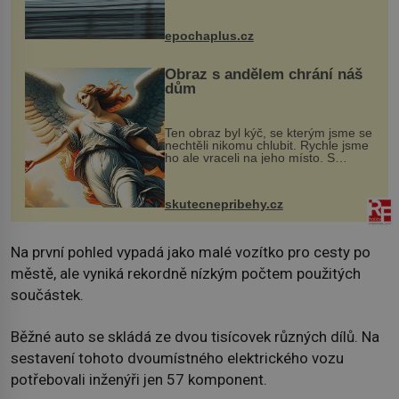
na vlastní kůži, často s trvalými
následky nebo bohužel i ztrátou
života. Dnes nepochopiteln...
epochaplus.cz
Obraz s andělem chrání náš
dům
Ten obraz byl kýč, se kterým jsme se
nechtěli nikomu chlubit. Rychle jsme
ho ale vraceli na jeho místo. S
manželem Vaškem jsme si pořídili
chaloupku, takový domek na severu
Čech, kde jsme si naplánova...
skutecnepribehy.cz
Na první pohled vypadá jako malé vozítko pro cesty po
městě, ale vyniká rekordně nízkým počtem použitých
součástek.
Běžné auto se skládá ze dvou tisícovek různých dílů. Na
sestavení tohoto dvoumístného elektrického vozu
potřebovali inženýři jen 57 komponent.