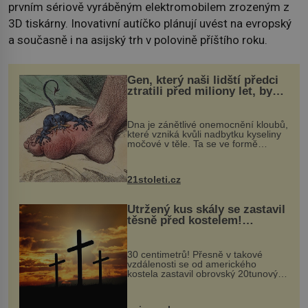
prvním sériově vyráběným elektromobilem zrozeným z
3D tiskárny. Inovativní autíčko plánují uvést na evropský
a současně i na asijský trh v polovině příštího roku.
Gen, který naši lidští předci
ztratili před miliony let, by
mohl pomoci s léčbou
„nemoci králů“
Dna je zánětlivé onemocnění kloubů,
které vzniká kvůli nadbytku kyseliny
močové v těle. Ta se ve formě
krystalků ukládá v blízkosti kloubů,
nejčastěji přitom postihuje palce na
nohou, a způsobuje bole...
21stoleti.cz
Utržený kus skály se zastavil
těsně před kostelem!
Ochránila ho boží síla?
30 centimetrů! Přesně v takové
vzdálenosti se od amerického
kostela zastavil obrovský 20tunový
balvan, který se v květnu 2014
nečekaně odtrhl od nedaleké skály
při její demolici. Podle místních stojí