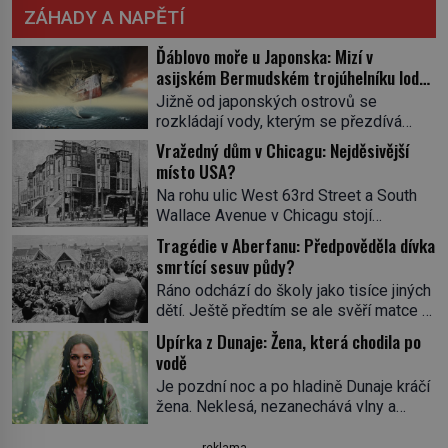
ZÁHADY A NAPĚTÍ
Ďáblovo moře u Japonska: Mizí v
asijském Bermudském trojúhelníku lodě
ve spárech neznámé síly?
Jižně od japonských ostrovů se
rozkládají vody, kterým se přezdívá
Ďáblovo moře. Vypráví se o lodích
Vražedný dům v Chicagu: Nejděsivější
mizejících beze stopy, podivných
místo USA?
světlech, zrádných proudech i mořských
Na rohu ulic West 63rd Street a South
dracích, kteří měli tyto končiny střežit už
Wallace Avenue v Chicagu stojí
v dávných legendách. Je tichomořský
nenápadná pošta. Nemá žádný speciální
Dračí trojúhelník skutečně prokletým
Tragédie v Aberfanu: Předpověděla dívka
nápis ani pamětní desku. A přesto prý
místem, nebo se zde jen nebezpečná
smrtící sesuv půdy?
místní zaměstnanci neradi chodí do
příroda proměnila v jednu z
Ráno odchází do školy jako tisíce jiných
sklepa. Právě tady totiž sídlil sériový
nejpůsobivějších námořních záhad? […]
dětí. Ještě předtím se ale svěří matce s
vrah H. H. Holmes a také
podivným snem. Ve škole, kterou dobře
nejpropracovanější past na lidi
Upírka z Dunaje: Žena, která chodila po
zná, tentokrát nevidí budovu ani
v dějinách americké kriminalistiky.
vodě
spolužáky. Místo nich se před ní tyčí
Herman Webster Mudgett (1861–1896)
Je pozdní noc a po hladině Dunaje kráčí
cosi temného. O několik hodin později je
přijíždí […]
žena. Neklesá, nezanechává vlny a
mrtvá. Mohla devítiletá Zahlédla vlastní
pohybuje se tiše, jako by černá voda
osud? Dne 21. října 1966 se velšská
pod ní byla dlažbou. Muž, který ji z