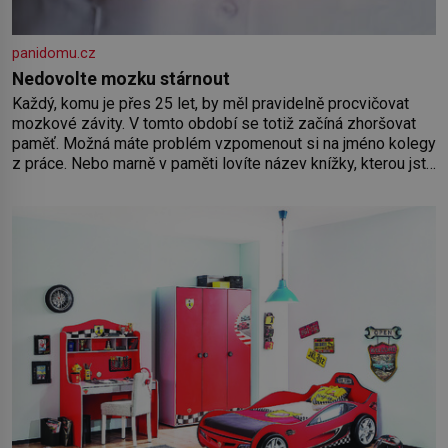
panidomu.cz
Nedovolte mozku stárnout
Každý, komu je přes 25 let, by měl pravidelně procvičovat
mozkové závity. V tomto období se totiž začíná zhoršovat
paměť. Možná máte problém vzpomenout si na jméno kolegy
z práce. Nebo marně v paměti lovíte název knížky, kterou jste
nedávno přečetli. Je to opravdu tak, s věkem jako kdyby se
paměť rozhodla stávkovat. Cvičte