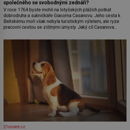
společného se svobodnými zednáři?
V roce 1764 byste mohli na lotyšských plážích potkat
dobrodruha a sukničkáře Giacoma Casanovu. Jeho cesta k
Baltskému moři však nebyla turistickým výletem, ale ryze
pracovní cestou se zištnými úmysly. Jaký cíl Casanova
sledoval, když se například procházel uličkami lotyšské
Rigy? Casanova v Pobaltí kontaktoval tamní zednářské lóže.
Nebyl v této oblasti žádným nováčkem, protože do
zednářské
21stoleti.cz