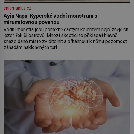
enigmaplus.cz
Ayia Napa: Kyperské vodní monstrum s
mírumilovnou povahou
Vodní monstra jsou poměrně častým koloritem nejrůznějších
jezer, řek či ostrovů. Mnozí skeptici to přikládají hlavně
snaze dané místo zviditelnit a přitáhnout k němu pozornost
záhadám nakloněných turi