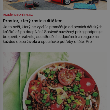
rezidenceonline.cz
Prostor, který roste s dítětem
Je to svět, který se vyvíjí a proměňuje od prvních dětských
krůčků až po dospívání. Správně navržený pokoj podporuje
bezpečí, kreativitu, soustředění i odpočinek a reaguje na
každou etapu života a specifické potřeby dítěte. Pro
nejmenší je klíčová jednoduchost, měkkost a bezpečí, proto
by pokoj miminka měl působit především klidně a útulně.
Předškolní věk je