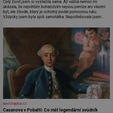
Celý život jsem si vystačila sama. Až vážná nemoc mi
ukázala, že největším bohatstvím nejsou peníze ani vlastní
byt, ale člověk, který je ochotný podat pomocnou ruku.
Vždycky jsem byla spíš samotářka. Nepotřebovala jsem
kolem sebe partu kamarádek ani partnera. Stačily mi knihy,
práce a hlavně klid. Hned po studiích jsem odešla z rodného
města,
epochaplus.cz
Casanova v Pobaltí: Co měl legendární svůdník