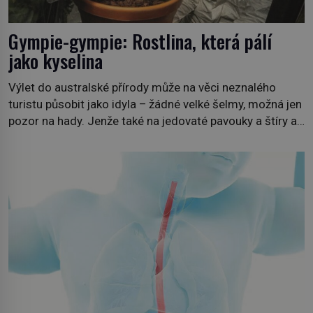
Gympie-gympie: Rostlina, která pálí
jako kyselina
Výlet do australské přírody může na věci neznalého
turistu působit jako idyla – žádné velké šelmy, možná jen
pozor na hady. Jenže také na jedovaté pavouky a štíry a
co už tuší málokdo, i na nenápadný keř se srdčitými listy.
Stačí letmý dotyk a ozve se pronikavá bolest, která
přetrvává i týdny. Nenápadný tento […]