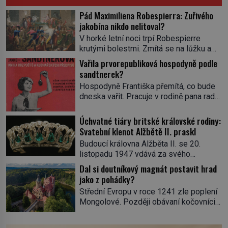
Pád Maximiliena Robespierra: Zuřivého
jakobína nikdo nelitoval?
V horké letní noci trpí Robespierre
krutými bolestmi. Zmítá se na lůžku a
hlavou mu víří kolotoč myšlenek. Když
Vařila prvorepubliková hospodyně podle
se probere z mdlob, vzpomene si na
sandtnerek?
jednu z pařížských jasnovidek, kterou
Hospodyně Františka přemítá, co bude
před lety navštívil. Prorokovala mu
dneska vařit. Pracuje v rodině pana rady
tragický osud. Tehdy se jí vysmál.
a ten má mlsný jazýček. Zalistuje proto
„Robespierre to dotáhne hodně daleko,“
rychle v jedné ze „sandtnerek“.
Úchvatné tiáry britské královské rodiny:
prohlásil o něm jiný významný
„Zaplaťpánbůh, že už nemusíme chodit
Svatební klenot Alžbětě II. praskl
francouzský revolucionář, Honoré de
s lístky,“ povzdechne si směrem ke
Mirabeau […]
Budoucí královna Alžběta II. se 20.
služce, kterou má v kuchyni k ruce.
listopadu 1947 vdává za svého
Ještě v prvních letech nové republiky
vyvoleného Filipa Mountbattena. Aby
Dal si doutníkový magnát postavit hrad
fungoval kvůli nedostatku zboží
měla na obřad ve Westminsteru podle
jako z pohádky?
přídělový systém. […]
tradice „něco vypůjčeného“, její matka jí
Střední Evropu v roce 1241 zle poplení
věnuje jedinečný šperk ze své
Mongolové. Později obávaní kočovníci
soukromé kolekce – diamantovou tiáru
sice odtáhnou, všichni ale počítají s
královny Marie. „Je to ošklivá špičatá
jejich návratem. Václav I. proto začne
tiára,“ zhodnotil klenot britský politik Sir