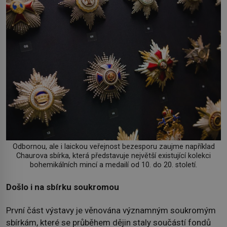
Odbornou, ale i laickou veřejnost bezesporu zaujme například
Chaurova sbírka, která představuje největší existující kolekci
bohemikálních mincí a medailí od 10. do 20. století.
Došlo i na sbírku soukromou
První část výstavy je věnována významným soukromým
sbírkám, které se průběhem dějin staly součástí fondů