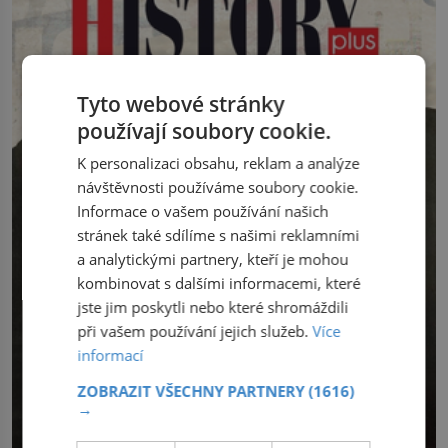
patří k nejstarším surovinám, s nimiž
na […]
lidstvo pracovalo. Chrání strom před
infekcí, hmyzem a vysycháním. Dá se
říct, že je to přírodní […]
Tyto webové stránky
používají soubory cookie.
K personalizaci obsahu, reklam a analýze
návštěvnosti používáme soubory cookie.
Informace o vašem používání našich
stránek také sdílíme s našimi reklamními
a analytickými partnery, kteří je mohou
kombinovat s dalšími informacemi, které
jste jim poskytli nebo které shromáždili
při vašem používání jejich služeb.
Více
informací
ZOBRAZIT VŠECHNY PARTNERY
(1616)
→