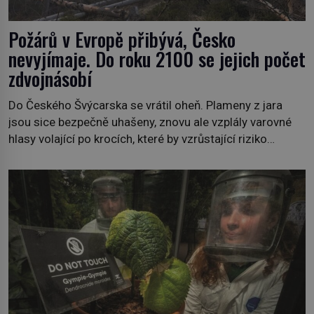
Požárů v Evropě přibývá, Česko
nevyjímaje. Do roku 2100 se jejich počet
zdvojnásobí
Do Českého Švýcarska se vrátil oheň. Plameny z jara
jsou sice bezpečně uhašeny, znovu ale vzplály varovné
hlasy volající po krocích, které by vzrůstající riziko
lesních požárů do budoucna minimalizovaly. Lesní
požáry už nejsou problémem pouze vzdáleného
Středomoří. S oteplujícím se klimatem, vysušenou
krajinou a desetiletími lidských zásahů se z nich stává
nový evropský normál […]