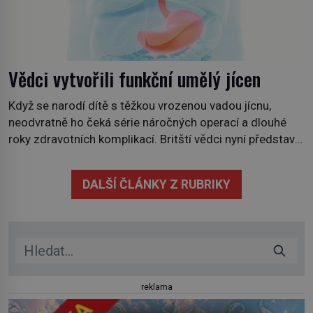
Vědci vytvořili funkční umělý jícen
Když se narodí dítě s těžkou vrozenou vadou jícnu,
neodvratně ho čeká série náročných operací a dlouhé
roky zdravotních komplikací. Britští vědci nyní představili
technologii, která by jednou mohla nabídnout jiné řešení.
V laboratoři se jim podařilo vypěstovat funkční náhradu
DALŠÍ ČLÁNKY Z RUBRIKY
části jícnu, která úspěšně obstála v testech na zvířatech.
Jícen je svalová trubice, spojující […]
reklama