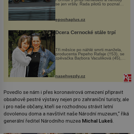
se jen vršily. Řada pilotů to poznala
na vlastní kůži, často s trvalými
následky nebo bohužel i ztrátou
života. Dnes nepochopiteln...
epochaplus.cz
Dcera Černocké stále trpí
Tři měsíce po náhlé smrti manžela,
producenta Pepeho Rafaje (†53), se
zpěvačka Barbora Vaculíková (45),
dcera Petry Černocké (75), poprvé
ozvala veřejnosti. Na sociální síti
sdílela, že se snaží fung...
nasehvezdy.cz
Povedlo se nám i přes koronavirová omezení připravit
obsahově pestré výstavy nejen pro zahraniční turisty, ale
i pro naše občany, kteří se rozhodnou strávit letní
dovolenou doma a navštívit naše Národní muzeum,“ říká
generální ředitel Národního muzea
Michal Lukeš
.