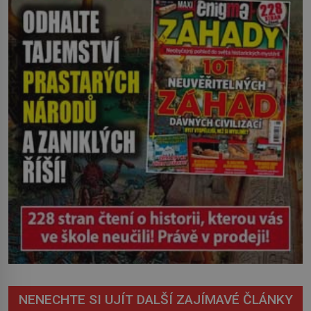
zachrčel starší student, ale v houštině
na břehu nebyl nikdo, kdo by po nich
mohl cokoliv házet. A když se […]
NENECHTE SI UJÍT DALŠÍ ZAJÍMAVÉ ČLÁNKY