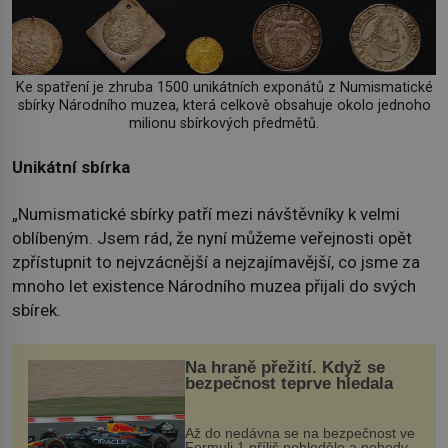
Ke spatření je zhruba 1500 unikátních exponátů z Numismatické
sbírky Národního muzea, která celkově obsahuje okolo jednoho
milionu sbírkových předmětů.
Unikátní sbírka
„Numismatické sbírky patří mezi návštěvníky k velmi
oblíbeným. Jsem rád, že nyní můžeme veřejnosti opět
zpřístupnit to nejvzácnější a nejzajímavější, co jsme za
mnoho let existence Národního muzea přijali do svých
sbírek.
Na hraně přežití. Když se
bezpečnost teprve hledala
Až do nedávna se na bezpečnost ve
Formuli 1 příliš nehledělo a nehody