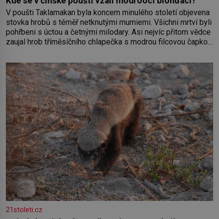
Kde se v čínské poušti vzali modroocí blonďáci?
V poušti Taklamakan byla koncem minulého století objevena
stovka hrobů s téměř netknutými mumiemi. Všichni mrtví byli
pohřbeni s úctou a četnými milodary. Asi nejvíc přitom vědce
zaujal hrob tříměsíčního chlapečka s modrou filcovou čapkou,
z níž se draly blonďaté vlásky. Fakt, že jsou těla dávných lidí
nesmírně dobře zachovalá, přičítají odborníci zdejším
klimatickým podmínkám. Sucho, prosolené písky a extrémně
21stoleti.cz