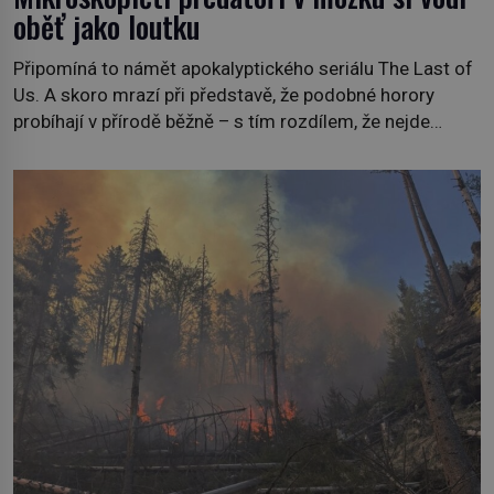
oběť jako loutku
Připomíná to námět apokalyptického seriálu The Last of
Us. A skoro mrazí při představě, že podobné horory
probíhají v přírodě běžně – s tím rozdílem, že nejde
pouze o infekce parazitickou houbou a že predátor
dokáže ovládat jen vývojově nesrovnatelně jednodušší
živočichy, než je člověk. Najít skutečné zombie není nic
nemožného ani v naší přírodě. […]