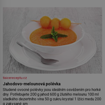
salát, polníček…) ✿ 1 malá konzerva kukuřice ✿ ½ okurky ✿
2 rajčata Zálivka: ✿ 4 lžíce olivového oleje ✿ 1 lžíci citronové
šťávy ✿ ½ stroužku
tisicereceptu.cz
Jahodovo-melounová polévka
Studené ovocné polévky jsou ideálním osvěžením pro horké
dny. Potřebujete 200 g jahod 600 g žlutého melounu 100 ml
sladkého dezertního vína 50 g cukru krystal 1 lžíci medu 200
g zakysané sm