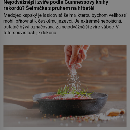
Nejodvážnější zvíře podle Guinnessovy knihy
rekordů? Šelmička s pruhem na hřbetě!
Medojed kapský je lasicovitá šelma, kterou bychom velikostí
mohli přirovnat k českému jezevci. Je extrémně nebojácná,
ostatně bývá označována za nejodvážnější zvíře vůbec. V
této souvislosti je dokonc