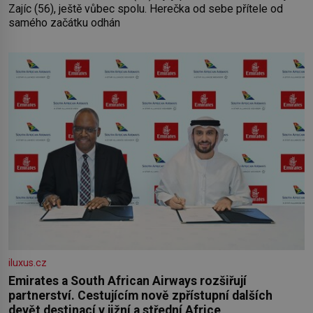
Zajíc (56), ještě vůbec spolu. Herečka od sebe přítele od
samého začátku odhán
iluxus.cz
Emirates a South African Airways rozšiřují
partnerství. Cestujícím nově zpřístupní dalších
devět destinací v jižní a střední Africe