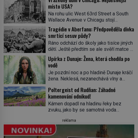
místo USA?
Na rohu ulic West 63rd Street a South
Wallace Avenue v Chicagu stojí
nenápadná pošta. Nemá žádný speciální
Tragédie v Aberfanu: Předpověděla dívka
nápis ani pamětní desku. A přesto prý
smrtící sesuv půdy?
místní zaměstnanci neradi chodí do
Ráno odchází do školy jako tisíce jiných
sklepa. Právě tady totiž sídlil sériový
dětí. Ještě předtím se ale svěří matce s
vrah H. H. Holmes a také
podivným snem. Ve škole, kterou dobře
nejpropracovanější past na lidi
Upírka z Dunaje: Žena, která chodila po
zná, tentokrát nevidí budovu ani
v dějinách americké kriminalistiky.
vodě
spolužáky. Místo nich se před ní tyčí
Herman Webster Mudgett (1861–1896)
Je pozdní noc a po hladině Dunaje kráčí
cosi temného. O několik hodin později je
přijíždí […]
žena. Neklesá, nezanechává vlny a
mrtvá. Mohla devítiletá Zahlédla vlastní
pohybuje se tiše, jako by černá voda
osud? Dne 21. října 1966 se velšská
Poltergeist od Rudňan: Záhadné
pod ní byla dlažbou. Muž, který ji z
vesnice Aberfan […]
kamenování odnikud!
břehu pozoruje, ji údajně poznává, jenže
Ruža Vlajna má být v tu chvíli mrtvá celé
Kámen dopadl na hladinu řeky bez
století. Vesnice Kisiljevo v
zvuku, jako by se samotná voda
severovýchodním Srbsku má s upíry
rozhodla mlčet. Mladší z chlapců
reklama
nevyřízené účty. […]
bolestně strhl ruku, ale další úder ho
zasáhl dříve, než si vůbec uvědomil
pohyb: tiše, nelidsky přesně. „Odkud…?“