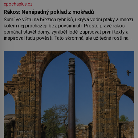
epochaplus.cz
Rákos: Nenápadný poklad z mokřadů
Šumí ve větru na březích rybníků, ukrývá vodní ptáky a mnozí
kolem něj procházejí bez povšimnutí. Přesto právě rákos
pomáhal stavět domy, vyrábět lodě, zapisovat první texty a
inspiroval řadu pověstí. Tato skromná, ale užitečná rostlina
provází člověka už tisíce let. Většina lidí vnímá rákos jen jako
obyčejnou kulisu letního koupání. Stačí se však podívat