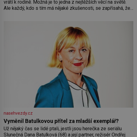
vrátí k rodině. Možná je to jedna z nejtěžších věcí na světě.
Ale každý, kdo s tím má nějaké zkušenosti, se zapřísahá, že
pokud odpustíte, znatelně se vám uleví. Když se ke mně
doneslo, že si manžel pořídil milenku,
nasehvezdy.cz
Vyměnil Batulkovou přítel za mladší exemplář?
Už nějaký čas se lidé ptali, jestli jsou herečka ze seriálu
Slunečná Dana Batulková (68) a její partner, režisér Ondřej