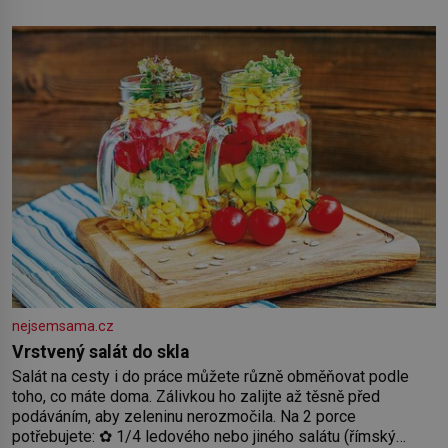
nejmenší je klíčová jednoduchost, měkkost a bezpečí, proto
by pokoj miminka měl působit především klidně a útulně.
Předškolní věk je
nejsemsama.cz
Vrstvený salát do skla
Salát na cesty i do práce můžete různě obměňovat podle
toho, co máte doma. Zálivkou ho zalijte až těsně před
podáváním, aby zeleninu nerozmočila. Na 2 porce
potřebujete: ✿ 1/4 ledového nebo jiného salátu (římský