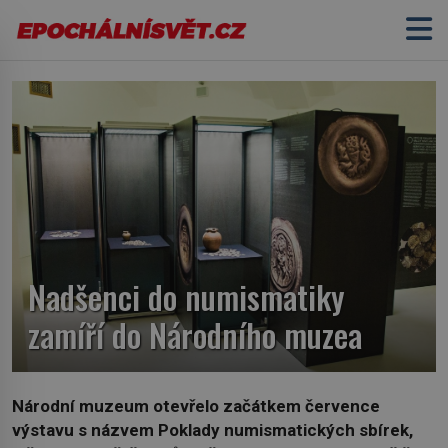
Nadšenci do numismatiky
zamíří do Národního muzea
Národní muzeum otevřelo začátkem července
výstavu s názvem Poklady numismatických sbírek,