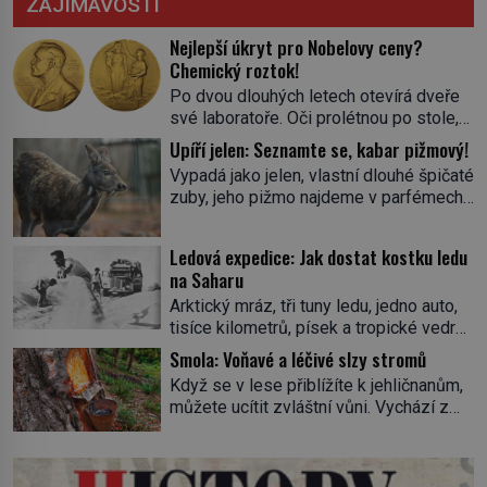
ZAJÍMAVOSTI
Nejlepší úkryt pro Nobelovy ceny?
Chemický roztok!
Po dvou dlouhých letech otevírá dveře
své laboratoře. Oči prolétnou po stole,
aby pak ulpěly na regálu, kde se nachází
Upíří jelen: Seznamte se, kabar pižmový!
všemožné látky. Hledá žluto-oranžovou
Vypadá jako jelen, vlastní dlouhé špičaté
tekutinu, jakmile ji zahlédne, nesmírně
zuby, jeho pižmo najdeme v parfémech
se mu uleví. Teď může svůj plán
celého světa a narazit na něj je velice
dokončit. Pod termínem aqua regia se
těžké. Tato charakteristika sedí na
skrývá směs s názvem lučavka
Ledová expedice: Jak dostat kostku ledu
jediného zástupce zvířecí říše – kabara
královská. Svůj přídomek nemá pro nic
na Saharu
pižmového. V Evropě ho jako první
za nic, […]
Arktický mráz, tři tuny ledu, jedno auto,
popíše švédský botanik Carl Linné
tisíce kilometrů, písek a tropické vedro.
(1707–1778), jenže v Asii o něm ví už
To je ve zkratce zdánlivě nesplnitelná
celá staletí. Zvíře připomíná jelena,
Smola: Voňavé a léčivé slzy stromů
výzva, která se promění v úžasné
v kohoutku dosahuje […]
Když se v lese přiblížíte k jehličnanům,
dobrodružství a důkaz, že nic není
můžete ucítit zvláštní vůni. Vychází z
nemožné. Vše začíná na podzim 1958
lepkavé látky, která vytéká z
jako hec. Rádio Luxembourg přichází s
poraněného kmene. Kdysi lidé věřili, že
neobvyklou výzvou. Tomu, kdo dokáže
právě v ní je síla stromu. Smola také
dopravit ze severního polárního kruhu