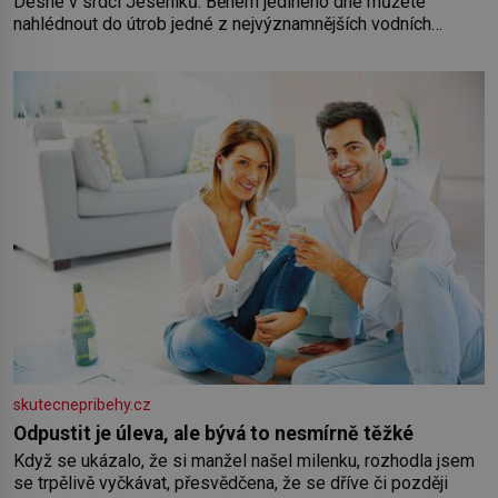
Desné v srdci Jeseníků. Během jediného dne můžete
nahlédnout do útrob jedné z nejvýznamnějších vodních
elektráren v Evropě, vydat se na horské hřebeny, projet se na
koloběžce a den zakončit poznáváním památek ve Velkých
Losinách nebo v termálním
skutecnepribehy.cz
Odpustit je úleva, ale bývá to nesmírně těžké
Když se ukázalo, že si manžel našel milenku, rozhodla jsem
se trpělivě vyčkávat, přesvědčena, že se dříve či později