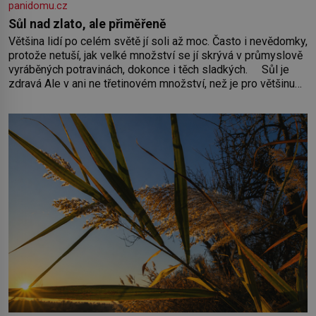
panidomu.cz
Sůl nad zlato, ale přiměřeně
Většina lidí po celém světě jí soli až moc. Často i nevědomky,
protože netuší, jak velké množství se jí skrývá v průmyslově
vyráběných potravinách, dokonce i těch sladkých. Sůl je
zdravá Ale v ani ne třetinovém množství, než je pro většinu
populace běžné. Její základní složky– sodík a chlór – jsou
zásadní pro správné hospodaření