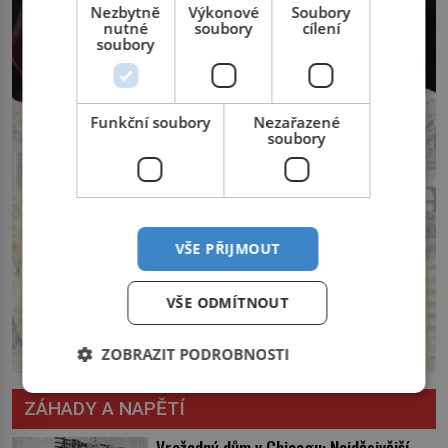
Nezbytně
Výkonové
Soubory
nutné
soubory
cílení
soubory
Funkční soubory
Nezařazené
soubory
VŠE PŘIJMOUT
VŠE ODMÍTNOUT
ZOBRAZIT PODROBNOSTI
ZÁHADY A NAPĚTÍ
Vražedný dům v Chicagu: Nejděsivější