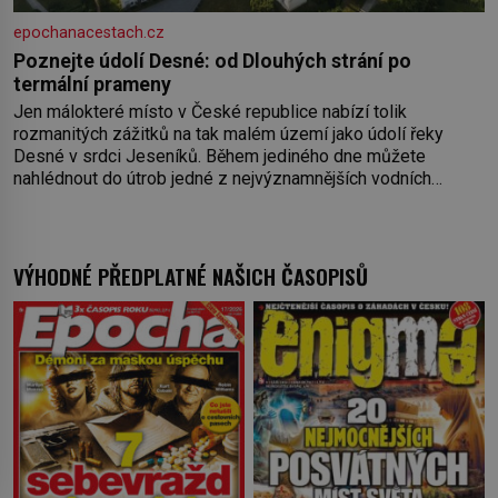
epochanacestach.cz
Poznejte údolí Desné: od Dlouhých strání po
termální prameny
Jen málokteré místo v České republice nabízí tolik
rozmanitých zážitků na tak malém území jako údolí řeky
Desné v srdci Jeseníků. Během jediného dne můžete
nahlédnout do útrob jedné z nejvýznamnějších vodních
elektráren v Evropě, vydat se na horské hřebeny, projet se na
koloběžce a den zakončit poznáváním památek ve Velkých
Losinách nebo v termálním
VÝHODNÉ PŘEDPLATNÉ NAŠICH ČASOPISŮ