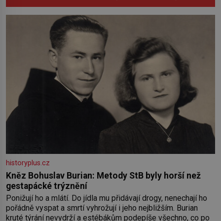
historyplus.cz
Kněz Bohuslav Burian: Metody StB byly horší než
gestapácké trýznění
Ponižují ho a mlátí. Do jídla mu přidávají drogy, nenechají ho
pořádně vyspat a smrtí vyhrožují i jeho nejbližším. Burian
kruté týrání nevydrží a estébákům podepíše všechno, co po