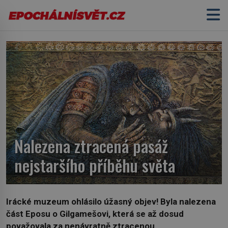
Nalezena ztracená pasáž
nejstaršího příběhu světa
Irácké muzeum ohlásilo úžasný objev! Byla nalezena
část Eposu o Gilgamešovi, která se až dosud
považovala za nenávratně ztracenou.