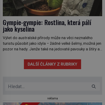
Gympie-gympie: Rostlina, která pálí
jako kyselina
Výlet do australské přírody může na věci neznalého
turistu působit jako idyla – žádné velké šelmy, možná jen
pozor na hady. Jenže také na jedovaté pavouky a štíry a
co už tuší málokdo, i na nenápadný keř se srdčitými listy.
Stačí letmý dotyk a ozve se pronikavá bolest, která
DALŠÍ ČLÁNKY Z RUBRIKY
přetrvává i týdny. Nenápadný tento […]
reklama