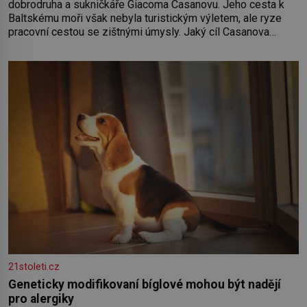
dobrodruha a sukničkáře Giacoma Casanovu. Jeho cesta k
Baltskému moři však nebyla turistickým výletem, ale ryze
pracovní cestou se zištnými úmysly. Jaký cíl Casanova
sledoval, když se například procházel uličkami lotyšské
Rigy? Casanova v Pobaltí kontaktoval tamní zednářské lóže.
Nebyl v této oblasti žádným nováčkem, protože do
zednářské
21stoleti.cz
Geneticky modifikovaní bíglové mohou být nadějí
pro alergiky