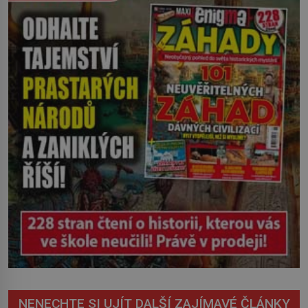
století. Vesnice Kisiljevo v
severovýchodním Srbsku má s upíry
nevyřízené účty. […]
NENECHTE SI UJÍT DALŠÍ ZAJÍMAVÉ ČLÁNKY