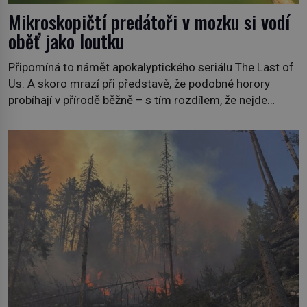
Mikroskopičtí predátoři v mozku si vodí
oběť jako loutku
Připomíná to námět apokalyptického seriálu The Last of
Us. A skoro mrazí při představě, že podobné horory
probíhají v přírodě běžně – s tím rozdílem, že nejde
pouze o infekce parazitickou houbou a že predátor
dokáže ovládat jen vývojově nesrovnatelně jednodušší
živočichy, než je člověk. Najít skutečné zombie není nic
nemožného ani v naší přírodě. […]