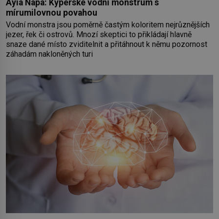
Ayia Napa: Kyperské vodní monstrum s
mírumilovnou povahou
Vodní monstra jsou poměrně častým koloritem nejrůznějších
jezer, řek či ostrovů. Mnozí skeptici to přikládají hlavně
snaze dané místo zviditelnit a přitáhnout k němu pozornost
záhadám nakloněných turi