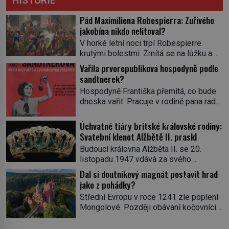
HISTORIE
Pád Maximiliena Robespierra: Zuřivého
jakobína nikdo nelitoval?
V horké letní noci trpí Robespierre
krutými bolestmi. Zmítá se na lůžku a
hlavou mu víří kolotoč myšlenek. Když
Vařila prvorepubliková hospodyně podle
se probere z mdlob, vzpomene si na
sandtnerek?
jednu z pařížských jasnovidek, kterou
Hospodyně Františka přemítá, co bude
před lety navštívil. Prorokovala mu
dneska vařit. Pracuje v rodině pana rady
tragický osud. Tehdy se jí vysmál.
a ten má mlsný jazýček. Zalistuje proto
„Robespierre to dotáhne hodně daleko,“
rychle v jedné ze „sandtnerek“.
Úchvatné tiáry britské královské rodiny:
prohlásil o něm jiný významný
„Zaplaťpánbůh, že už nemusíme chodit
Svatební klenot Alžbětě II. praskl
francouzský revolucionář, Honoré de
s lístky,“ povzdechne si směrem ke
Mirabeau […]
Budoucí královna Alžběta II. se 20.
služce, kterou má v kuchyni k ruce.
listopadu 1947 vdává za svého
Ještě v prvních letech nové republiky
vyvoleného Filipa Mountbattena. Aby
Dal si doutníkový magnát postavit hrad
fungoval kvůli nedostatku zboží
měla na obřad ve Westminsteru podle
jako z pohádky?
přídělový systém. […]
tradice „něco vypůjčeného“, její matka jí
Střední Evropu v roce 1241 zle poplení
věnuje jedinečný šperk ze své
Mongolové. Později obávaní kočovníci
soukromé kolekce – diamantovou tiáru
sice odtáhnou, všichni ale počítají s
královny Marie. „Je to ošklivá špičatá
jejich návratem. Václav I. proto začne