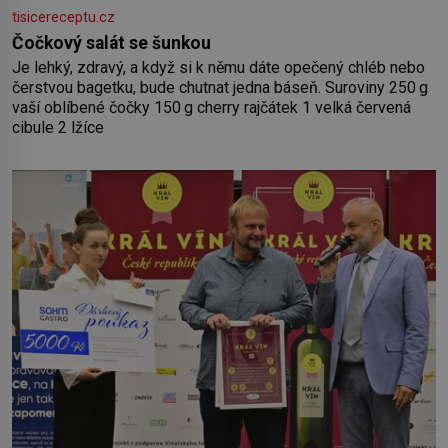
tisicereceptu.cz
Čočkový salát se šunkou
Je lehký, zdravý, a když si k němu dáte opečený chléb nebo
čerstvou bagetku, bude chutnat jedna báseň. Suroviny 250 g
vaší oblíbené čočky 150 g cherry rajčátek 1 velká červená
cibule 2 lžíce