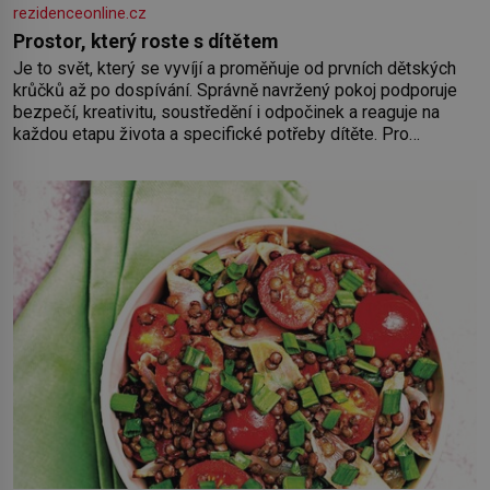
rezidenceonline.cz
Prostor, který roste s dítětem
Je to svět, který se vyvíjí a proměňuje od prvních dětských
krůčků až po dospívání. Správně navržený pokoj podporuje
bezpečí, kreativitu, soustředění i odpočinek a reaguje na
každou etapu života a specifické potřeby dítěte. Pro
nejmenší je klíčová jednoduchost, měkkost a bezpečí, proto
by pokoj miminka měl působit především klidně a útulně.
Předškolní věk je