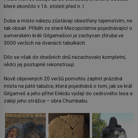
které skončilo v 16. století před n. l.
Doba a místo nálezu zůstávají obestřeny tajemstvím, ne
tak obsah. Příběh ze staré Mezopotámie pojednávající o
sumerském králi Gilgamešovi je zachycen zhruba ve
3000 verších na dvanácti tabulkách.
Dílo se však do dnešních dnů nezachovalo kompletní,
vědci jej postupně rekonstruují.
Nově objevených 20 veršů pomohlo zaplnit prázdná
místa na páté tabulce, která pojednává o tom, jak se král
Gilgameš a jeho přítel Enkidu vydají do cedrového lesa a
zabijí jeho strážce – obra Chumbabu.