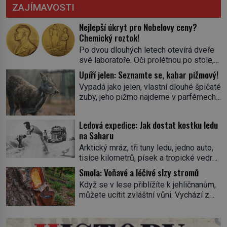
ZAJÍMAVOSTI
Nejlepší úkryt pro Nobelovy ceny?
Chemický roztok!
Po dvou dlouhých letech otevírá dveře
své laboratoře. Oči prolétnou po stole,
aby pak ulpěly na regálu, kde se nachází
Upíří jelen: Seznamte se, kabar pižmový!
všemožné látky. Hledá žluto-oranžovou
Vypadá jako jelen, vlastní dlouhé špičaté
tekutinu, jakmile ji zahlédne, nesmírně
zuby, jeho pižmo najdeme v parfémech
se mu uleví. Teď může svůj plán
celého světa a narazit na něj je velice
dokončit. Pod termínem aqua regia se
těžké. Tato charakteristika sedí na
skrývá směs s názvem lučavka
Ledová expedice: Jak dostat kostku ledu
jediného zástupce zvířecí říše – kabara
královská. Svůj přídomek nemá pro nic
na Saharu
pižmového. V Evropě ho jako první
za nic, […]
Arktický mráz, tři tuny ledu, jedno auto,
popíše švédský botanik Carl Linné
tisíce kilometrů, písek a tropické vedro.
(1707–1778), jenže v Asii o něm ví už
To je ve zkratce zdánlivě nesplnitelná
celá staletí. Zvíře připomíná jelena,
Smola: Voňavé a léčivé slzy stromů
výzva, která se promění v úžasné
v kohoutku dosahuje […]
Když se v lese přiblížíte k jehličnanům,
dobrodružství a důkaz, že nic není
můžete ucítit zvláštní vůni. Vychází z
nemožné. Vše začíná na podzim 1958
lepkavé látky, která vytéká z
jako hec. Rádio Luxembourg přichází s
poraněného kmene. Kdysi lidé věřili, že
neobvyklou výzvou. Tomu, kdo dokáže
právě v ní je síla stromu. Smola také