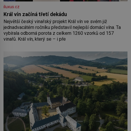
iluxus.cz
Král vín začíná třetí dekádu
Největší český vinařský projekt Král vín ve svém již
jednadvacátém ročníku představil nejlepší domácí vína. Ta
vybírala odborná porota z celkem 1260 vzorků od 157
vinařů. Král vín, který se – i pře