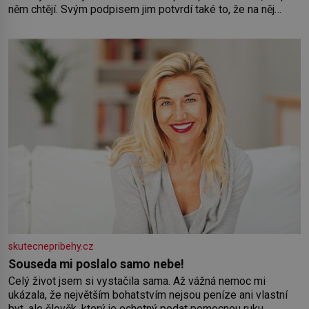
něm chtějí. Svým podpisem jim potvrdí také to, že na něj
během výslechů nikdo nevyvíjel fyzický ani psychický nátlak.
Syn brněnského řezníka chce být knězem a
skutecnepribehy.cz
Souseda mi poslalo samo nebe!
Celý život jsem si vystačila sama. Až vážná nemoc mi
ukázala, že největším bohatstvím nejsou peníze ani vlastní
byt, ale člověk, který je ochotný podat pomocnou ruku.