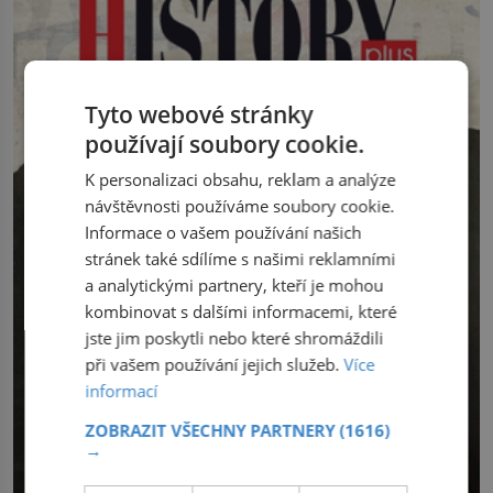
dopravit ze severního polárního kruhu
patří k nejstarším surovinám, s nimiž
na […]
lidstvo pracovalo. Chrání strom před
infekcí, hmyzem a vysycháním. Dá se
říct, že je to přírodní […]
Tyto webové stránky
používají soubory cookie.
K personalizaci obsahu, reklam a analýze
návštěvnosti používáme soubory cookie.
Informace o vašem používání našich
stránek také sdílíme s našimi reklamními
a analytickými partnery, kteří je mohou
kombinovat s dalšími informacemi, které
jste jim poskytli nebo které shromáždili
při vašem používání jejich služeb.
Více
informací
ZOBRAZIT VŠECHNY PARTNERY
(1616)
→