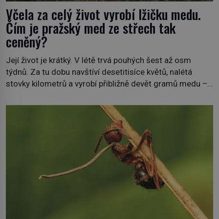
Včela za celý život vyrobí lžičku medu.
Čím je pražský med ze střech tak
ceněný?
Její život je krátký. V létě trvá pouhých šest až osm
týdnů. Za tu dobu navštíví desetitisíce květů, nalétá
stovky kilometrů a vyrobí přibližně devět gramů medu –
zhruba jednu čajovou lžičku. Sama o sobě se může zdát
bezvýznamná. Teprve když se spojí s dalšími desítkami
tisíc příslušnic svého včelstva, vznikne jeden z
nejdokonalejších organismů […]