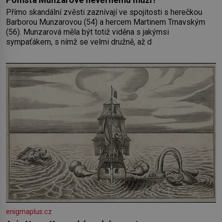
Přímo skandální zvěsti zaznívají ve spojitosti s herečkou
Barborou Munzarovou (54) a hercem Martinem Trnavským
(56). Munzarová měla být totiž viděna s jakýmsi
sympaťákem, s nímž se velmi družně, až d
enigmaplus.cz