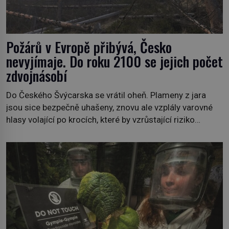
Požárů v Evropě přibývá, Česko
nevyjímaje. Do roku 2100 se jejich počet
zdvojnásobí
Do Českého Švýcarska se vrátil oheň. Plameny z jara
jsou sice bezpečně uhašeny, znovu ale vzplály varovné
hlasy volající po krocích, které by vzrůstající riziko
lesních požárů do budoucna minimalizovaly. Lesní
požáry už nejsou problémem pouze vzdáleného
Středomoří. S oteplujícím se klimatem, vysušenou
krajinou a desetiletími lidských zásahů se z nich stává
nový evropský normál […]