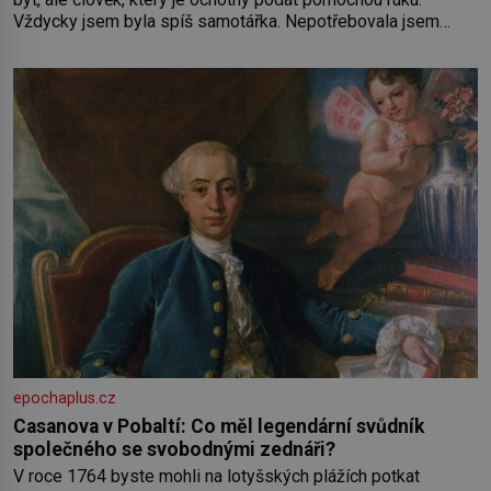
Vždycky jsem byla spíš samotářka. Nepotřebovala jsem
kolem sebe partu kamarádek ani partnera. Stačily mi knihy,
práce a hlavně klid. Hned po studiích jsem odešla z rodného
města,
epochaplus.cz
Casanova v Pobaltí: Co měl legendární svůdník
společného se svobodnými zednáři?
V roce 1764 byste mohli na lotyšských plážích potkat