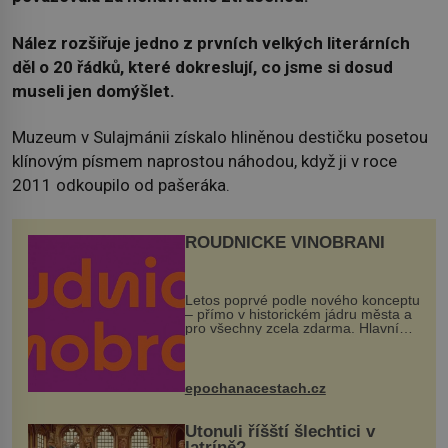
Nález rozšiřuje jedno z prvních velkých literárních
děl o 20 řádků, které dokreslují, co jsme si dosud
museli jen domýšlet.
Muzeum v Sulajmánii získalo hliněnou destičku posetou
klínovým písmem naprostou náhodou, když ji v roce
2011 odkoupilo od pašeráka.
ROUDNICKÉ VINOBRANÍ
Letos poprvé podle nového konceptu
– přímo v historickém jádru města a
pro všechny zcela zdarma. Hlavní
program se odehraje na Karlově a
Husově náměstí. Návštěvníci se
mohou těšit na víno, burčák, pes...
epochanacestach.cz
Utonuli říšští šlechtici v
latríně?