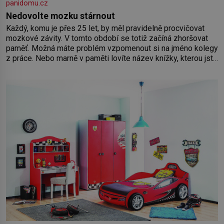
panidomu.cz
Nedovolte mozku stárnout
Každý, komu je přes 25 let, by měl pravidelně procvičovat
mozkové závity. V tomto období se totiž začíná zhoršovat
paměť. Možná máte problém vzpomenout si na jméno kolegy
z práce. Nebo marně v paměti lovíte název knížky, kterou jste
nedávno přečetli. Je to opravdu tak, s věkem jako kdyby se
paměť rozhodla stávkovat. Cvičte