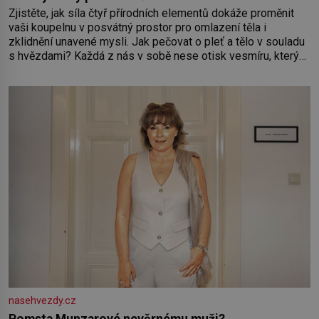
Zjistěte, jak síla čtyř přírodních elementů dokáže proměnit
vaši koupelnu v posvátný prostor pro omlazení těla i
zklidnění unavené mysli. Jak pečovat o pleť a tělo v souladu
s hvězdami? Každá z nás v sobě nese otisk vesmíru, který
se projevuje nejen v naší povaze, ale i v potřebách naší
pokožky. Ohnivá znamení Ženy narozené ve znamení Berana,
Lva a Střelce v sobě nesou žár, odvahu a neutuchající elán.
Vaše
nasehvezdy.cz
Pomsta Munzarové nevěrnému muži?