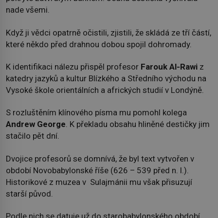
nade všemi.
Když ji vědci opatrně očistili, zjistili, že skládá ze tří částí,
které někdo před drahnou dobou spojil dohromady.
K identifikaci nálezu přispěl profesor
Farouk Al-Rawi
z
katedry jazyků a kultur Blízkého a Středního východu na
Vysoké škole orientálních a afrických studií v Londýně.
S rozluštěním klínového písma mu pomohl kolega
Andrew George
. K překladu obsahu hliněné destičky jim
stačilo pět dní.
Dvojice profesorů se domnívá, že byl text vytvořen v
období Novobabylonské říše (626 – 539 před n. l.).
Historikové z muzea v Sulajmánii mu však přisuzují
starší původ.
Podle nich se datuje už do starobabylonského období,