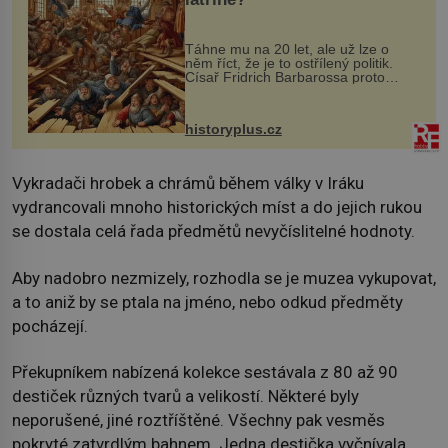
Táhne mu na 20 let, ale už lze o
něm říct, že je to ostřílený politik.
Císař Fridrich Barbarossa proto
posílá svého syna a dědice Jindřicha
VI. do Erfurtu, aby se stal
prostředníkem při řešení sporu m...
historyplus.cz
Vykradači hrobek a chrámů během války v Iráku
vydrancovali mnoho historických míst a do jejich rukou
se dostala celá řada předmětů nevyčíslitelné hodnoty.
Aby nadobro nezmizely, rozhodla se je muzea vykupovat,
a to aniž by se ptala na jméno, nebo odkud předměty
pocházejí.
Překupníkem nabízená kolekce sestávala z 80 až 90
destiček různých tvarů a velikostí. Některé byly
neporušené, jiné roztříštěné. Všechny pak vesměs
pokryté zatvrdlým bahnem. Jedna destička vyčnívala