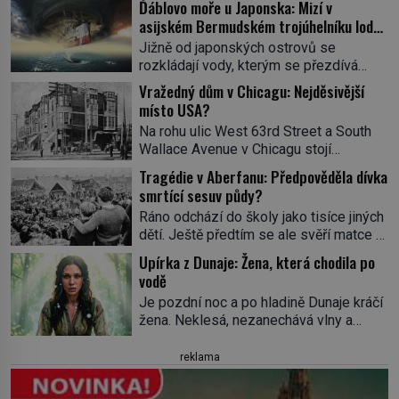
Ďáblovo moře u Japonska: Mizí v
asijském Bermudském trojúhelníku lodě
ve spárech neznámé síly?
Jižně od japonských ostrovů se
rozkládají vody, kterým se přezdívá
Ďáblovo moře. Vypráví se o lodích
Vražedný dům v Chicagu: Nejděsivější
mizejících beze stopy, podivných
místo USA?
světlech, zrádných proudech i mořských
Na rohu ulic West 63rd Street a South
dracích, kteří měli tyto končiny střežit už
Wallace Avenue v Chicagu stojí
v dávných legendách. Je tichomořský
nenápadná pošta. Nemá žádný speciální
Dračí trojúhelník skutečně prokletým
Tragédie v Aberfanu: Předpověděla dívka
nápis ani pamětní desku. A přesto prý
místem, nebo se zde jen nebezpečná
smrtící sesuv půdy?
místní zaměstnanci neradi chodí do
příroda proměnila v jednu z
Ráno odchází do školy jako tisíce jiných
sklepa. Právě tady totiž sídlil sériový
nejpůsobivějších námořních záhad? […]
dětí. Ještě předtím se ale svěří matce s
vrah H. H. Holmes a také
podivným snem. Ve škole, kterou dobře
nejpropracovanější past na lidi
Upírka z Dunaje: Žena, která chodila po
zná, tentokrát nevidí budovu ani
v dějinách americké kriminalistiky.
vodě
spolužáky. Místo nich se před ní tyčí
Herman Webster Mudgett (1861–1896)
Je pozdní noc a po hladině Dunaje kráčí
cosi temného. O několik hodin později je
přijíždí […]
žena. Neklesá, nezanechává vlny a
mrtvá. Mohla devítiletá Zahlédla vlastní
pohybuje se tiše, jako by černá voda
osud? Dne 21. října 1966 se velšská
pod ní byla dlažbou. Muž, který ji z
reklama
vesnice Aberfan […]
břehu pozoruje, ji údajně poznává, jenže
Ruža Vlajna má být v tu chvíli mrtvá celé