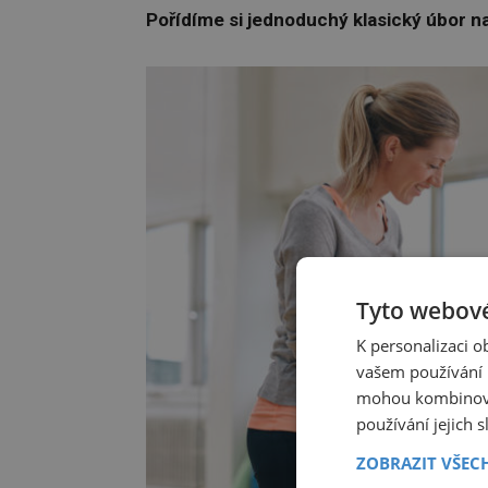
Pořídíme si jednoduchý klasický úbor n
Tyto webové
K personalizaci 
vašem používání n
mohou kombinovat
používání jejich 
ZOBRAZIT VŠEC