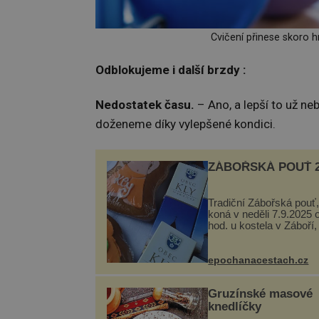
Cvičení přinese skoro h
Odblokujeme i další brzdy :
Nedostatek času.
– Ano, a lepší to už n
doženeme díky vylepšené kondici.
ZÁBOŘSKÁ POUŤ 2
Tradiční Zábořská pouť,
koná v neděli 7.9.2025 
hod. u kostela v Záboří,
obce Kly u Mělníka. V 
naleznete komentovan
prohlídku kostela, dobo
epochanacestach.cz
hudbu, řemesla, atrakce
Gruzínské masové
knedlíčky