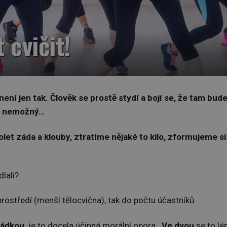
 cvičit!
ení jen tak. Člověk se prostě stydí a bojí se, že tam bud
tě nemožný…
let záda a klouby, ztratíme nějaké to kilo, zformujeme si
lali?
rostředí (menší tělocvična), tak do počtu účastníků.
rádkou,
je to docela účinná morální opora.
Ve dvou
se to lé