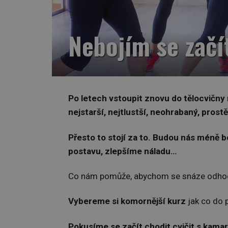
Nebojím se začít
Po letech vstoupit znovu do tělocvičny n
nejstarší, nejtlustší, neohrabaný, pros
Přesto to stojí za to. Budou nás
méně bo
postavu, zlepšíme náladu…
Co nám pomůže, abychom se snáze odhod
Vybereme si komornější kurz
jak co do p
Pokusíme se začít chodit cvičit s kama