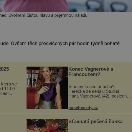
ned: Uvolnění, čistou hlavu a příjemnou náladu.
ebude. Ovšem těch procvičených pár hodin týdně bohatě
025
Konec Vagnerové s
Francouzem?
 která se
Smutný konec příběhu?
od 11:00
Herečka ze seriálu Studna,
 části
Hana Vagnerová (42), poslední
programu
dobou nepůsobí nejšťastněji.
ou
Ačkoli časy její anorexie jsou už
vou
nasehvezdy.cz
dávno pryč a opět se pyšnila
...
ženskými křivkami, najednou
s...
Šťavnatá pečená šunka