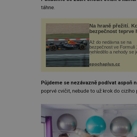
táhne.
Na hraně přežití. K
bezpečnost teprve 
Až do nedávna se na
bezpečnost ve Formuli 1
nehledělo a nehody se je
Řada pilotů to poznala n
kůži, často s trvalými 
epochaplus.cz
nebo bohužel i ztrátou ž
Dnes nepochopiteln...
Půjdeme se nezávazně podívat aspoň na
poprvé cvičit, nebude to už krok do cizího 