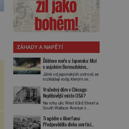
ZÁHADY A NAPĚTÍ
Ďáblovo moře u Japonska: Mizí
v asijském Bermudském
trojúhelníku lodě ve spárech
Jižně od japonských ostrovů se
neznámé síly?
rozkládají vody, kterým se
přezdívá Ďáblovo moře. Vypráví
Vražedný dům v Chicagu:
se o lodích mizejících beze
stopy, podivných světlech,
Nejděsivější místo USA?
zrádných proudech i mořských
Na rohu ulic West 63rd Street a
dracích, kteří měli tyto končiny
South Wallace Avenue v
střežit už v dávných legendách.
Chicagu stojí nenápadná pošta.
Je tichomořský Dračí
Tragédie v Aberfanu:
Nemá žádný speciální nápis ani
trojúhelník skutečně prokletým
pamětní desku. A přesto prý
Předpověděla dívka smrtící
místem, nebo se zde jen
místní zaměstnanci neradi
nebezpečná příroda proměnila