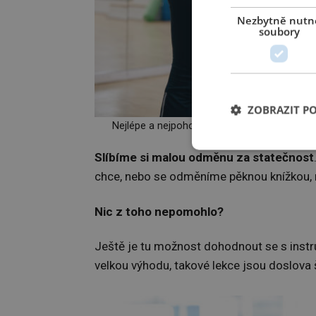
Nezbytně nutn
soubory
ZOBRAZIT P
Nejlépe a nejpohodlněji se budeme cítit v de
Slíbíme si malou odměnu za statečnost
chce, nebo se odměníme pěknou knížkou,
Nic z toho nepomohlo?
Ještě je tu možnost dohodnout se s inst
velkou výhodu, takové lekce jsou doslova š