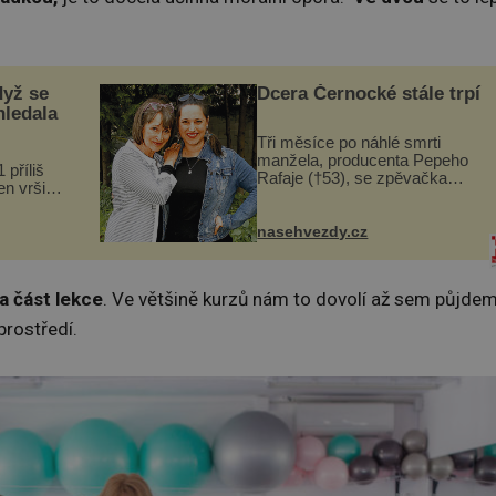
dyž se
Dcera Černocké stále trpí
hledala
Tři měsíce po náhlé smrti
manžela, producenta Pepeho
 příliš
Rafaje (†53), se zpěvačka
n vršily.
Barbora Vaculíková (45), dcera
a vlastní
Petry Černocké (75), poprvé
následky
ozvala veřejnosti. Na sociální
nasehvezdy.cz
ivota.
síti sdílela, že se snaží fung...
 část lekce
. Ve většině kurzů nám to dovolí až sem půjde
prostředí.