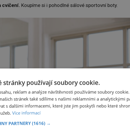
a cvičení.
Koupíme si i pohodlné sálové sportovní boty.
 stránky používají soubory cookie.
obsahu, reklam a analýze návštěvnosti používáme soubory cookie.
ašich stránek také sdílíme s našimi reklamními a analytickými par
 s dalšími informacemi, které jste jim poskytli nebo které shro
služeb.
Více informací
HNY PARTNERY
(1616) →