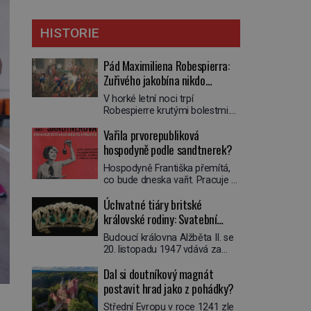
HISTORIE
Pád Maximiliena Robespierra:
Zuřivého jakobína nikdo
nelitoval?
V horké letní noci trpí
Robespierre krutými bolestmi.
Zmítá se na lůžku a hlavou mu
Vařila prvorepubliková
víří kolotoč myšlenek. Když se
probere z mdlob, vzpomene si
hospodyně podle sandtnerek?
na jednu z pařížských
Hospodyně Františka přemítá,
jasnovidek, kterou před lety
co bude dneska vařit. Pracuje v
navštívil. Prorokovala mu
rodině pana rady a ten má
tragický osud. Tehdy se jí
Úchvatné tiáry britské
mlsný jazýček. Zalistuje proto
vysmál. „Robespierre to
rychle v jedné ze „sandtnerek“.
královské rodiny: Svatební
dotáhne hodně daleko,“
„Zaplaťpánbůh, že už
prohlásil o něm jiný významný
klenot Alžbětě II. praskl
Budoucí královna Alžběta II. se
nemusíme chodit s lístky,“
francouzský revolucionář,
20. listopadu 1947 vdává za
povzdechne si směrem ke
Honoré de Mirabeau […]
svého vyvoleného Filipa
služce, kterou má v kuchyni k
Dal si doutníkový magnát
Mountbattena. Aby měla na
ruce. Ještě v prvních letech
obřad ve Westminsteru podle
postavit hrad jako z pohádky?
nové republiky fungoval kvůli
tradice „něco vypůjčeného“, její
nedostatku zboží přídělový
Střední Evropu v roce 1241 zle
matka jí věnuje jedinečný šperk
systém. […]