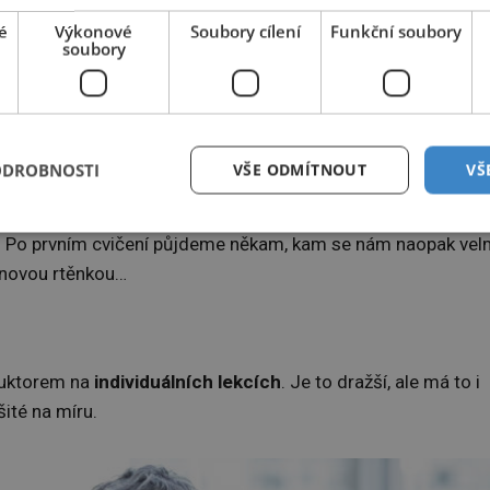
é
Výkonové
Soubory cílení
Funkční soubory
soubory
ODROBNOSTI
VŠE ODMÍTNOUT
VŠ
lším volném bavlněném tričku a dlouhých, neobepínajících teplácích.
. Po prvním cvičení půjdeme někam, kam se nám naopak vel
 novou rtěnkou…
ruktorem na
individuálních lekcích
. Je to dražší, ale má to i
ité na míru.