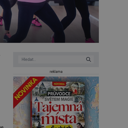
e
reklama
pe