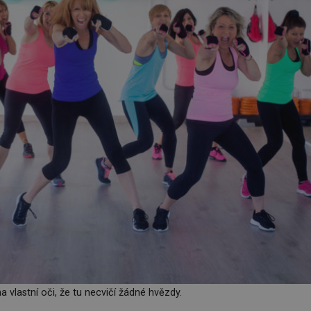
 vlastní oči, že tu necvičí žádné hvězdy.