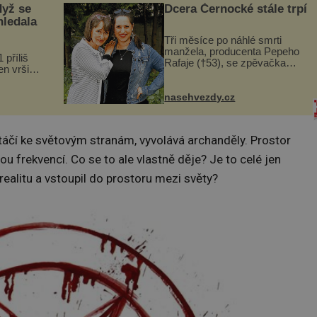
dyž se
Dcera Černocké stále trpí
hledala
Tři měsíce po náhlé smrti
manžela, producenta Pepeho
 příliš
Rafaje (†53), se zpěvačka
n vršily.
Barbora Vaculíková (45), dcera
a vlastní
Petry Černocké (75), poprvé
následky
ozvala veřejnosti. Na sociální
nasehvezdy.cz
ivota.
síti sdílela, že se snaží fung...
táčí ke světovým stranám, vyvolává archanděly. Prostor
ou frekvencí. Co se to ale vlastně děje? Je to celé jen
ealitu a vstoupil do prostoru mezi světy?