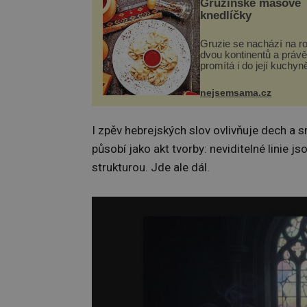
Gruzínské masové
knedlíčky
Gruzie se nachází na r
dvou kontinentů a právě
promítá i do její kuchyn
se v ní evropské a asij
a díky tomu vznikají ro
nejsemsama.cz
chuťově bohaté pokrmy,
rozhodně st...
I zpěv hebrejských slov ovlivňuje dech a 
působí jako akt tvorby: neviditelné linie 
strukturou. Jde ale dál.