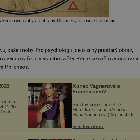
akem rovnováhy a ochrany. Obrácený narušuje harmonii.
, paže i nohy. Pro psychologii jde o silný prastarý obraz,
a staví do středu vlastního světa. Práce se světovými strana
nitřní chaos.
025
Konec Vagnerové s
Francouzem?
 která se
Smutný konec příběhu?
od 11:00
Herečka ze seriálu Studna,
 části
Hana Vagnerová (42), poslední
programu
dobou nepůsobí nejšťastněji.
ou
Ačkoli časy její anorexie jsou už
vou
nasehvezdy.cz
dávno pryč a opět se pyšnila
...
ženskými křivkami, najednou
s...