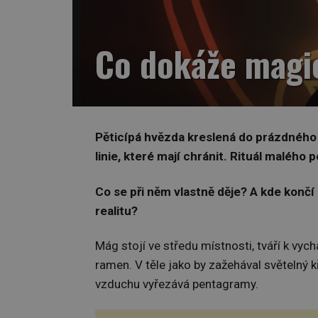
Co dokáže magi
Pěticípá hvězda kreslená do prázdného 
linie, které mají chránit. Rituál maléh
Co se při něm vlastně děje? A kde konč
realitu?
Mág stojí ve středu místnosti, tváří k vych
ramen. V těle jako by zažehával světelný k
vzduchu vyřezává pentagramy.