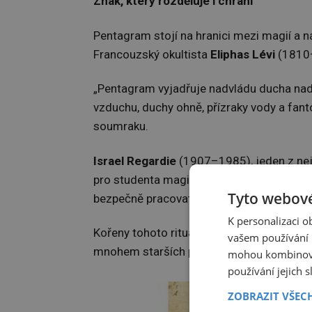
Znak, který rozděluje i chrání
Pentagram stojí na hranici mezi magií a 
Francouzský okultista
Eliphas Lévi
(1810–
„Pentagram vyjadřuje nadvládu ducha n
vzduchu, duchy ohně, přízraky vody a fant
soumraku.
Israel Regardie
(1907–1985), jeden z nejzn
pro studenta magie to samé, čím je pro lék
Tyto webové
bezpečně pracovat,“ dodává.
K personalizaci 
Kořeny tohoto rituálu sahají do 19. století
vašem používání n
mnohem starších prvků.
mohou kombinovat
používání jejich 
ZOBRAZIT VŠEC