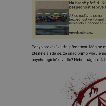
Na hraně přežití. K
bezpečnost teprve 
Až do nedávna se na
bezpečnost ve Formuli 1
nehledělo a nehody se je
Řada pilotů to poznala n
kůži, často s trvalými 
epochaplus.cz
nebo bohužel i ztrátou ž
Dnes nepochopiteln...
Pohyb provází vnitřní představa. Mág se o
ztěžkne a zdá se, že snad přímo vibruje jin
psychologické divadlo? Nebo mág prořízl r