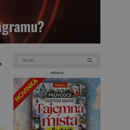
tagramu?
e.
reklama