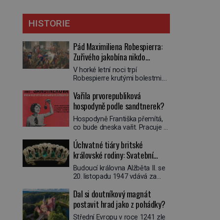
HISTORIE
Pád Maximiliena Robespierra:
Zuřivého jakobína nikdo
nelitoval?
V horké letní noci trpí
Robespierre krutými bolestmi.
Zmítá se na lůžku a hlavou mu
Vařila prvorepubliková
víří kolotoč myšlenek. Když se
probere z mdlob, vzpomene si
hospodyně podle sandtnerek?
na jednu z pařížských
Hospodyně Františka přemítá,
jasnovidek, kterou před lety
co bude dneska vařit. Pracuje v
navštívil. Prorokovala mu
rodině pana rady a ten má
tragický osud. Tehdy se jí
Úchvatné tiáry britské
mlsný jazýček. Zalistuje proto
vysmál. „Robespierre to
rychle v jedné ze „sandtnerek“.
královské rodiny: Svatební
dotáhne hodně daleko,“
„Zaplaťpánbůh, že už
prohlásil o něm jiný významný
klenot Alžbětě II. praskl
Budoucí královna Alžběta II. se
nemusíme chodit s lístky,“
francouzský revolucionář,
20. listopadu 1947 vdává za
povzdechne si směrem ke
Honoré de Mirabeau […]
svého vyvoleného Filipa
služce, kterou má v kuchyni k
Dal si doutníkový magnát
Mountbattena. Aby měla na
ruce. Ještě v prvních letech
obřad ve Westminsteru podle
postavit hrad jako z pohádky?
nové republiky fungoval kvůli
tradice „něco vypůjčeného“, její
nedostatku zboží přídělový
Střední Evropu v roce 1241 zle
matka jí věnuje jedinečný šperk
systém. […]