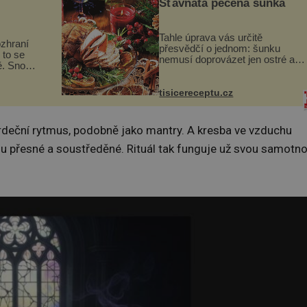
Šťavnatá pečená šunka
Tahle úprava vás určitě
ozhraní
přesvědčí o jednom: šunku
 to se
nemusí doprovázet jen ostré a
ě. Snoubí
slané chutě. Navíc s ní nakrmíte
ské chutě
poměrně hodně hladových krků.
zmanité a
Ingredience sádlo 3 kg šunky
tisicereceptu.cz
 které
vcelku 3 stroužky česneku hl...
srdeční rytmus, podobně jako mantry. A kresba ve vzduchu
jsou přesné a soustředěné. Rituál tak funguje už svou samotn