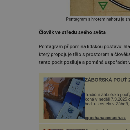
Pentagram s hrotem nahoru je zn
Člověk ve středu svého světa
Pentagram připomíná lidskou postavu: hlavu
který propojuje tělo s prostorem a člověk
tento pocit posiluje a pomáhá uspořádat v
ZÁBOŘSKÁ POUŤ 2
Tradiční Zábořská pouť,
koná v neděli 7.9.2025 
hod. u kostela v Záboří,
obce Kly u Mělníka. V 
naleznete komentovan
prohlídku kostela, dobo
epochanacestach.cz
hudbu, řemesla, atrakce