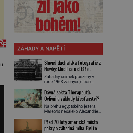
ZÁHADY A NAPĚTÍ
Slavná duchařská fotografie z
ou
Newby: Modlí se u oltáře
přízračný mnich?
Záhadný snímek pořízený v
roce 1963 zachycuje cosi
zvláštního. Někteří věří, že
Dávná sekta Therapeutů:
poloprůhledná postava stojící u
oltáře je duch mnicha ze 16.
Ovlivnila základy křesťanství?
století s bílým závojem přes
Na břehu egyptského jezera
obličej, který pravděpodobně
Mareotis nedaleko Alexandrie
zakrývá lepru nebo jiné
žije na přelomu letopočtu
znetvoření. Jiní jsou skeptičtí a
Před 70 lety americká města
uzavřená komunita mužů a žen.
považují vše za podvod. Jak
Každý obývá vlastní celu, kde se
pokryla záhadná mlha. Byl to
vlastně vznikla jedna z
věnuje modlitbě, meditaci a
nejslavnějších duchařských