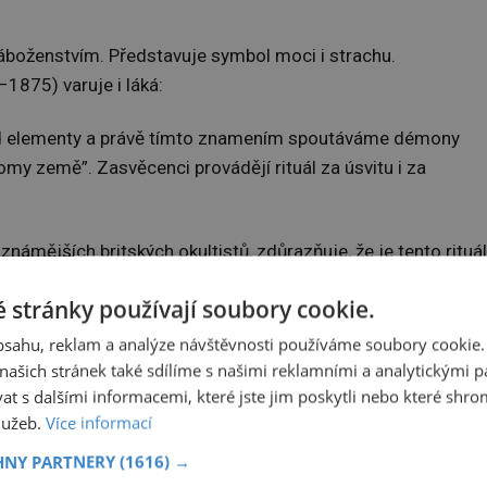
náboženstvím. Představuje symbol moci i strachu.
1875) varuje i láká:
ad elementy a právě tímto znamením spoutáváme démony
omy země”. Zasvěcenci provádějí rituál za úsvitu i za
ámějších britských okultistů, zdůrazňuje, že je tento rituál
aře hygiena. „Je to základní čistota, bez které nelze
 stránky používají soubory cookie.
obsahu, reklam a analýze návštěvnosti používáme soubory cookie.
, k řádu Zlatého úsvitu. Podle některých je ale složen z
ašich stránek také sdílíme s našimi reklamními a analytickými par
 s dalšími informacemi, které jste jim poskytli nebo které shro
služeb.
Více informací
HNY PARTNERY
(1616) →