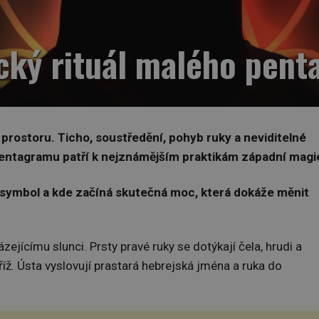
cký rituál malého pen
prostoru. Ticho, soustředění, pohyb ruky a neviditelné
o pentagramu patří k nejznámějším praktikám západní magi
í symbol a kde začíná skutečná moc, která dokáže měnit
ázejícímu slunci. Prsty pravé ruky se dotýkají čela, hrudi a
říž. Ústa vyslovují prastará hebrejská jména a ruka do