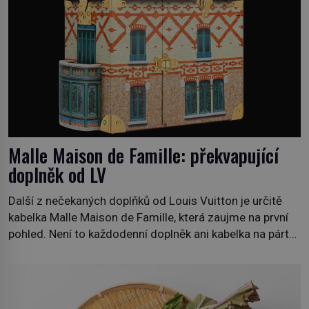
Malle Maison de Famille: překvapující
doplněk od LV
Další z nečekaných doplňků od Louis Vuitton je určitě
kabelka Malle Maison de Famille, která zaujme na první
pohled. Není to každodenní doplněk ani kabelka na párty,
ale symbol tradice a bohaté historie značky. Jde o poctu
Nicolase Ghesquièra rodinnému sídlu Vuittonů na
adrese 18 Rue Louis Vuitton, které bylo postaveno v
roce 1869. […]