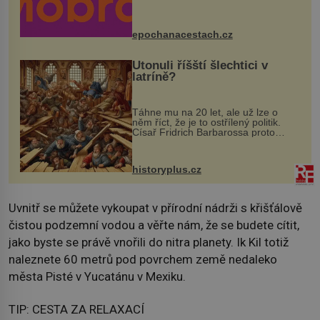
program se odehraje na Karlově a
Husově náměstí. Návštěvníci se
mohou těšit na víno, burčák, pes...
epochanacestach.cz
Utonuli říšští šlechtici v
latríně?
Táhne mu na 20 let, ale už lze o
něm říct, že je to ostřílený politik.
Císař Fridrich Barbarossa proto
posílá svého syna a dědice Jindřicha
VI. do Erfurtu, aby se stal
prostředníkem při řešení sporu m...
historyplus.cz
Uvnitř se můžete vykoupat v přírodní nádrži s křišťálově
čistou podzemní vodou a věřte nám, že se budete cítit,
jako byste se právě vnořili do nitra planety. Ik Kil totiž
naleznete 60 metrů pod povrchem země nedaleko
města Pisté v Yucatánu v Mexiku.
TIP: CESTA ZA RELAXACÍ