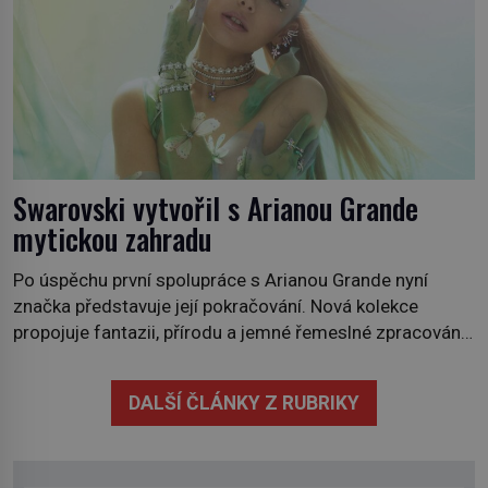
Swarovski vytvořil s Arianou Grande
mytickou zahradu
Po úspěchu první spolupráce s Arianou Grande nyní
značka představuje její pokračování. Nová kolekce
propojuje fantazii, přírodu a jemné řemeslné zpracování
do svěžího, prosvětleného designového příběhu. Téměř
třicítka šperků působí hravě a zároveň rafinovaně.
DALŠÍ ČLÁNKY Z RUBRIKY
Spolupráce mezi značkou Swarovski a zpěvačkou a
herečkou Arianou Grande vstupuje do nové kapitoly. Po
debutové kolekci, která představila moderní […]