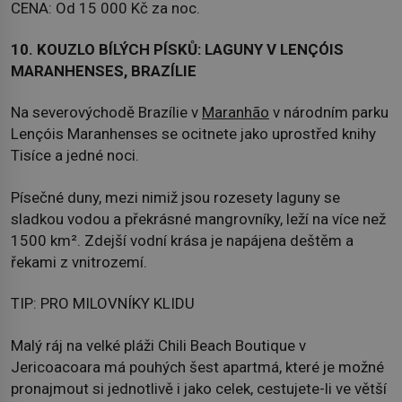
CENA: Od 15 000 Kč za noc.
10. KOUZLO BÍLÝCH PÍSKŮ: LAGUNY V LENÇÓIS
MARANHENSES, BRAZÍLIE
Na severovýchodě Brazílie v
Maranhão
v národním parku
Lençóis Maranhenses se ocitnete jako uprostřed knihy
Tisíce a jedné noci.
Písečné duny, mezi nimiž jsou rozesety laguny se
sladkou vodou a překrásné mangrovníky, leží na více než
1500 km². Zdejší vodní krása je napájena deštěm a
řekami z vnitrozemí.
TIP: PRO MILOVNÍKY KLIDU
Malý ráj na velké pláži Chili Beach Boutique v
Jericoacoara má pouhých šest apartmá, které je možné
pronajmout si jednotlivě i jako celek, cestujete-li ve větší