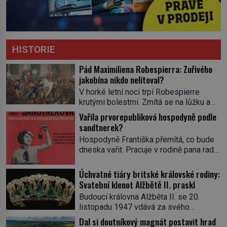
HISTORIE
Pád Maximiliena Robespierra: Zuřivého
jakobína nikdo nelitoval?
V horké letní noci trpí Robespierre
krutými bolestmi. Zmítá se na lůžku a
hlavou mu víří kolotoč myšlenek. Když
Vařila prvorepubliková hospodyně podle
se probere z mdlob, vzpomene si na
sandtnerek?
jednu z pařížských jasnovidek, kterou
Hospodyně Františka přemítá, co bude
před lety navštívil. Prorokovala mu
dneska vařit. Pracuje v rodině pana rady
tragický osud. Tehdy se jí vysmál.
a ten má mlsný jazýček. Zalistuje proto
„Robespierre to dotáhne hodně daleko,“
rychle v jedné ze „sandtnerek“.
Úchvatné tiáry britské královské rodiny:
prohlásil o něm jiný významný
„Zaplaťpánbůh, že už nemusíme chodit
Svatební klenot Alžbětě II. praskl
francouzský revolucionář, Honoré de
s lístky,“ povzdechne si směrem ke
Mirabeau […]
Budoucí královna Alžběta II. se 20.
služce, kterou má v kuchyni k ruce.
listopadu 1947 vdává za svého
Ještě v prvních letech nové republiky
vyvoleného Filipa Mountbattena. Aby
Dal si doutníkový magnát postavit hrad
fungoval kvůli nedostatku zboží