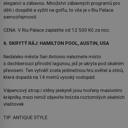
elegancí a zábavou. Množství zábavných programů pro
děti i dospělé a vyžití na golfu, to vše je v Riu Palace
samozřejmostí.
CENA: V Riu Palace zaplatíte od 12 500 Kč za noc.
6. SKRYTÝ RÁJ: HAMILTON POOL, AUSTIN, USA
Nedaleko města San Antonio naleznete místo
s dechberoucí přírodní lagunou, jež je ukryta pod skalním
převisem. Ten vytváří zcela jedinečnou hru světel a stínů,
která dopadá na 14 metrů vysoký vodopád.
Vápencový strop i stěny jeskyně jsou tvořeny masivními
krápníky, mezi nimiž objevíte hnízda roztomilých skalních
vlaštovek.
TIP: ANTIQUE STYLE