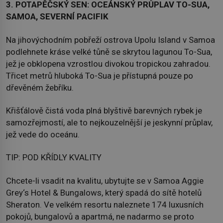
3. POTAPĚČSKÝ SEN: OCEÁNSKÝ PRŮPLAV TO-SUA,
SAMOA, SEVERNÍ PACIFIK
Na jihovýchodním pobřeží ostrova Upolu Island v Samoa
podlehnete kráse velké tůně se skrytou lagunou To-Sua,
jež je obklopena vzrostlou divokou tropickou zahradou.
Třicet metrů hluboká To-Sua je přístupná pouze po
dřevěném žebříku.
Křišťálově čistá voda plná blyštivě barevných rybek je
samozřejmostí, ale to nejkouzelnější je jeskynní průplav,
jež vede do oceánu.
TIP: POD KŘÍDLY KVALITY
Chcete-li vsadit na kvalitu, ubytujte se v Samoa Aggie
Grey‘s Hotel & Bungalows, který spadá do sítě hotelů
Sheraton. Ve velkém resortu naleznete 174 luxusních
pokojů, bungalovů a apartmá, ne nadarmo se proto