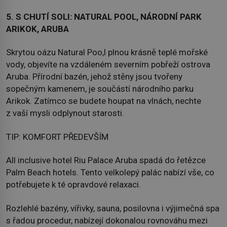
5. S CHUTÍ SOLI: NATURAL POOL, NÁRODNÍ PARK
ARIKOK, ARUBA
Skrytou oázu Natural Poo,l plnou krásně teplé mořské
vody, objevíte na vzdáleném severním pobřeží ostrova
Aruba. Přírodní bazén, jehož stěny jsou tvořeny
sopečným kamenem, je součástí národního parku
Arikok. Zatímco se budete houpat na vlnách, nechte
z vaší mysli odplynout starosti.
TIP: KOMFORT PŘEDEVŠÍM
All inclusive hotel Riu Palace Aruba spadá do řetězce
Palm Beach hotels. Tento velkolepý palác nabízí vše, co
potřebujete k té opravdové relaxaci.
Rozlehlé bazény, vířivky, sauna, posilovna i výjimečná spa
s řadou procedur, nabízejí dokonalou rovnováhu mezi