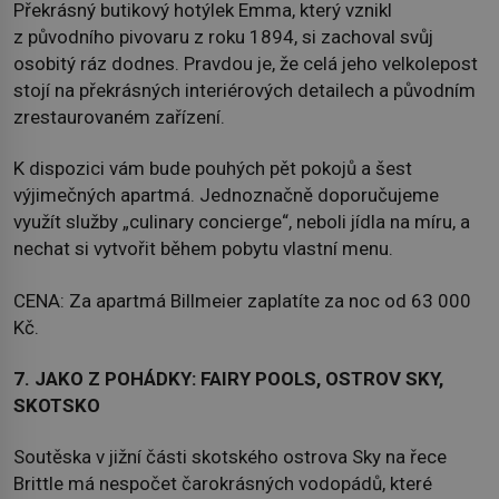
Překrásný butikový hotýlek Emma, který vznikl
z původního pivovaru z roku 1894, si zachoval svůj
osobitý ráz dodnes. Pravdou je, že celá jeho velkolepost
stojí na překrásných interiérových detailech a původním
zrestaurovaném zařízení.
K dispozici vám bude pouhých pět pokojů a šest
výjimečných apartmá. Jednoznačně doporučujeme
využít služby „culinary concierge“, neboli jídla na míru, a
nechat si vytvořit během pobytu vlastní menu.
CENA: Za apartmá Billmeier zaplatíte za noc od 63 000
Kč.
7. JAKO Z POHÁDKY: FAIRY POOLS, OSTROV SKY,
SKOTSKO
Soutěska v jižní části skotského ostrova Sky na řece
Brittle má nespočet čarokrásných vodopádů, které