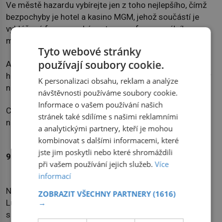
Ve městě hazardu vybírejte jen z toho nejlepšího, čímž
bezpochyby je hotel a kasino MGM, jehož součástí je
vyhlášená francouzská restaurace fenomenálního
michelinského šéfkuchaře Joëla Robuchona.
Tyto webové stránky
používají soubory cookie.
Ať už se rozhodnete ubytovat v hotelu, nebo využít
hotelových loaftů, připravte se na to, že tady party nikdy
K personalizaci obsahu, reklam a analýze
nekončí.
návštěvnosti používáme soubory cookie.
Informace o vašem používání našich
CENA: Za hotelová apartmá zaplatíte cca 20 000 Kč za
stránek také sdílíme s našimi reklamními
noc.
a analytickými partnery, kteří je mohou
kombinovat s dalšími informacemi, které
jste jim poskytli nebo které shromáždili
9. VODOPÁDY KUANG SI, LAOS
při vašem používání jejich služeb.
Více
informací
Necelých třicet kilometrů jižně od historického města
ZOBRAZIT VŠECHNY PARTNERY
(1616)
Luang Prabang můžete navštívit překrásné vodopády
→
s mělkými lagunkami známé jako Kuang Si Falls nebo