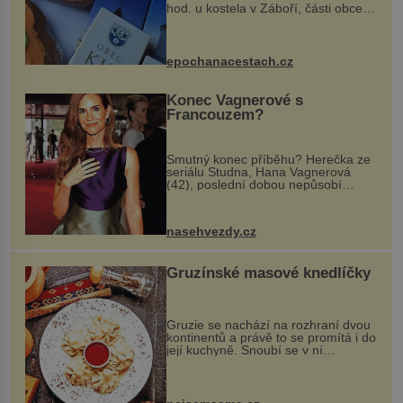
hod. u kostela v Záboří, části obce
Kly u Mělníka. V programu naleznete
komentovanou prohlídku kostela,
dobovou hudbu, řemesla, atrakce...
epochanacestach.cz
Konec Vagnerové s
Francouzem?
Smutný konec příběhu? Herečka ze
seriálu Studna, Hana Vagnerová
(42), poslední dobou nepůsobí
nejšťastněji. Ačkoli časy její anorexie
jsou už dávno pryč a opět se pyšnila
ženskými křivkami, najednou s...
nasehvezdy.cz
Gruzínské masové knedlíčky
Gruzie se nachází na rozhraní dvou
kontinentů a právě to se promítá i do
její kuchyně. Snoubí se v ní
evropské a asijské chutě a díky tomu
vznikají rozmanité a chuťově bohaté
pokrmy, které rozhodně st...