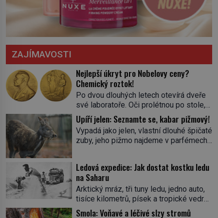
ZAJÍMAVOSTI
Nejlepší úkryt pro Nobelovy ceny?
Chemický roztok!
Po dvou dlouhých letech otevírá dveře
své laboratoře. Oči prolétnou po stole,
aby pak ulpěly na regálu, kde se nachází
Upíří jelen: Seznamte se, kabar pižmový!
všemožné látky. Hledá žluto-oranžovou
Vypadá jako jelen, vlastní dlouhé špičaté
tekutinu, jakmile ji zahlédne, nesmírně
zuby, jeho pižmo najdeme v parfémech
se mu uleví. Teď může svůj plán
celého světa a narazit na něj je velice
dokončit. Pod termínem aqua regia se
těžké. Tato charakteristika sedí na
skrývá směs s názvem lučavka
Ledová expedice: Jak dostat kostku ledu
jediného zástupce zvířecí říše – kabara
královská. Svůj přídomek nemá pro nic
na Saharu
pižmového. V Evropě ho jako první
za nic, […]
Arktický mráz, tři tuny ledu, jedno auto,
popíše švédský botanik Carl Linné
tisíce kilometrů, písek a tropické vedro.
(1707–1778), jenže v Asii o něm ví už
To je ve zkratce zdánlivě nesplnitelná
celá staletí. Zvíře připomíná jelena,
Smola: Voňavé a léčivé slzy stromů