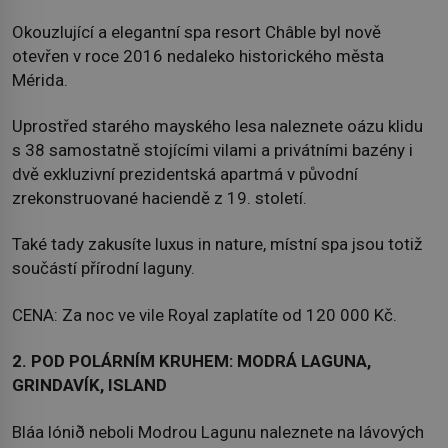
Okouzlující a elegantní spa resort Châble byl nově
otevřen v roce 2016 nedaleko historického města
Mérida.
Uprostřed starého mayského lesa naleznete oázu klidu
s 38 samostatně stojícími vilami a privátními bazény i
dvě exkluzivní prezidentská apartmá v původní
zrekonstruované haciendě z 19. století.
Také tady zakusíte luxus in nature, místní spa jsou totiž
součástí přírodní laguny.
CENA: Za noc ve vile Royal zaplatíte od 120 000 Kč.
2. POD POLÁRNÍM KRUHEM: MODRÁ LAGUNA,
GRINDAVÍK, ISLAND
Bláa lónið neboli Modrou Lagunu naleznete na lávových