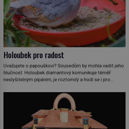
Holoubek pro radost
Uvažujete o papouškovi? Sousedům by mohla vadit jeho
hlučnost. Holoubek diamantový komunikuje téměř
neslyšitelným pípáním, je roztomilý a hodí se i pro
chovatele začátečníky. Jedná se o nenáročného
klidného ptáčka, který většinu dne jen posedává. Hodně
času tráví na zemi, kde sbírá zbytky semínek Jeho
domovinou je prakticky celá Austrálie s výjimkou
pobřežní oblasti. […]