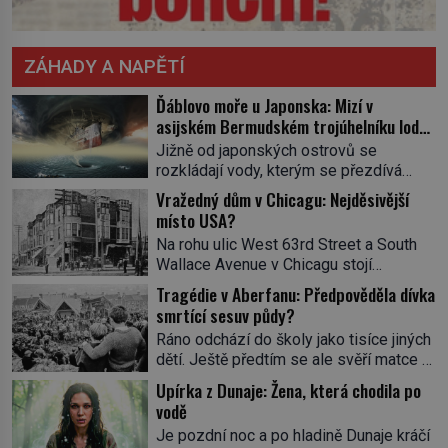
ZÁHADY A NAPĚTÍ
Ďáblovo moře u Japonska: Mizí v
asijském Bermudském trojúhelníku lodě
ve spárech neznámé síly?
Jižně od japonských ostrovů se
rozkládají vody, kterým se přezdívá
Ďáblovo moře. Vypráví se o lodích
Vražedný dům v Chicagu: Nejděsivější
mizejících beze stopy, podivných
místo USA?
světlech, zrádných proudech i mořských
Na rohu ulic West 63rd Street a South
dracích, kteří měli tyto končiny střežit už
Wallace Avenue v Chicagu stojí
v dávných legendách. Je tichomořský
nenápadná pošta. Nemá žádný speciální
Dračí trojúhelník skutečně prokletým
Tragédie v Aberfanu: Předpověděla dívka
nápis ani pamětní desku. A přesto prý
místem, nebo se zde jen nebezpečná
smrtící sesuv půdy?
místní zaměstnanci neradi chodí do
příroda proměnila v jednu z
Ráno odchází do školy jako tisíce jiných
sklepa. Právě tady totiž sídlil sériový
nejpůsobivějších námořních záhad? […]
dětí. Ještě předtím se ale svěří matce s
vrah H. H. Holmes a také
podivným snem. Ve škole, kterou dobře
nejpropracovanější past na lidi
Upírka z Dunaje: Žena, která chodila po
zná, tentokrát nevidí budovu ani
v dějinách americké kriminalistiky.
vodě
spolužáky. Místo nich se před ní tyčí
Herman Webster Mudgett (1861–1896)
Je pozdní noc a po hladině Dunaje kráčí
cosi temného. O několik hodin později je
přijíždí […]