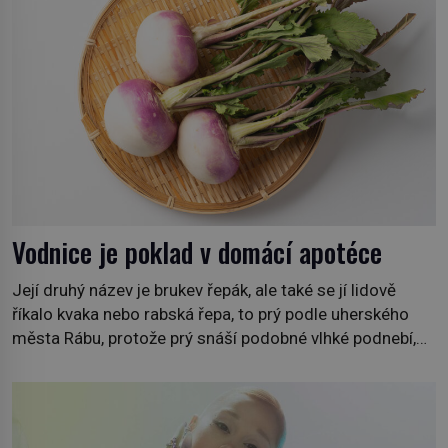
Vodnice je poklad v domácí apotéce
Její druhý název je brukev řepák, ale také se jí lidově
říkalo kvaka nebo rabská řepa, to prý podle uherského
města Rábu, protože prý snáší podobné vlhké podnebí,
jako je tam. Určitě jste se s ní už setkali, třeba na trzích,
někdy i v obchodech. Její bulvy jsou bílé, nahoře někdy
fialové a chutí […]