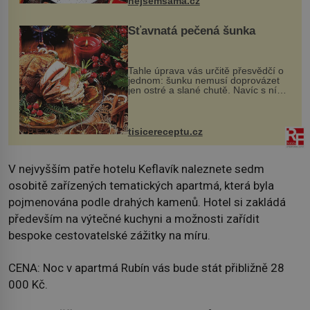
nejsemsama.cz
Šťavnatá pečená šunka
Tahle úprava vás určitě přesvědčí o
jednom: šunku nemusí doprovázet
jen ostré a slané chutě. Navíc s ní
nakrmíte poměrně hodně hladových
krků. Ingredience sádlo 3 kg šunky
vcelku 3 stroužky česneku hl...
tisicereceptu.cz
V nejvyšším patře hotelu Keflavík naleznete sedm
osobitě zařízených tematických apartmá, která byla
pojmenována podle drahých kamenů. Hotel si zakládá
především na výtečné kuchyni a možnosti zařídit
bespoke cestovatelské zážitky na míru.
CENA: Noc v apartmá Rubín vás bude stát přibližně 28
000 Kč.