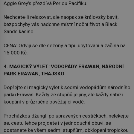
Aggie Grey’s přezdívá Perlou Pacifiku.
Nechcete-li relaxovat, ale naopak se královsky bavit,
bezpochyby vás nadchne místní noční život a Black
Sands kasino.
CENA: Odvíjí se dle sezony a tipu ubytování a začíná na
15 000 Kč.
4. MAGICKÝ VÝLET: VODOPÁDY ERAWAN, NÁRODNÍ
PARK ERAWAN, THAJSKO
Dopřejte si magický výlet k sedmi vodopádům národního
parku Erawan. Každý ze stupňů je jiný, ale každý nabízí
koupání v průzračné osvěžující vodě.
Procházkou džunglí po upravených cestičkách, nelekejte
se, cestu lehce projdete i v jednoduché obuvi, se
dostanete ke všem sedmi stupňům, obklopeni tropickou