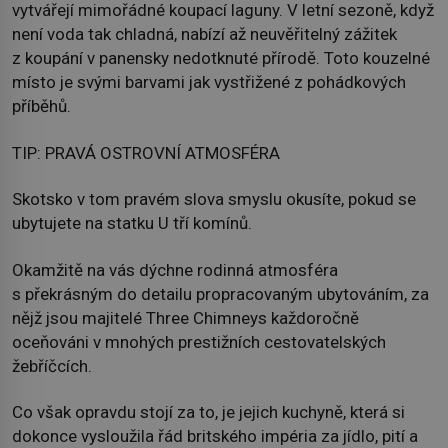
vytvářejí mimořádné koupací laguny. V letní sezoně, když
není voda tak chladná, nabízí až neuvěřitelný zážitek
z koupání v panensky nedotknuté přírodě. Toto kouzelné
místo je svými barvami jak vystřižené z pohádkových
příběhů.
TIP: PRAVÁ OSTROVNÍ ATMOSFÉRA
Skotsko v tom pravém slova smyslu okusíte, pokud se
ubytujete na statku U tří komínů.
Okamžitě na vás dýchne rodinná atmosféra
s překrásným do detailu propracovaným ubytováním, za
nějž jsou majitelé Three Chimneys každoročně
oceňováni v mnohých prestižních cestovatelských
žebříčcích.
Co však opravdu stojí za to, je jejich kuchyně, která si
dokonce vysloužila řád britského impéria za jídlo, pití a