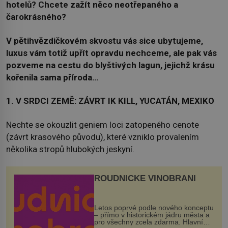
hotelů? Chcete zažít něco neotřepaného a
čarokrásného?
V pětihvězdičkovém skvostu vás sice ubytujeme,
luxus vám totiž upřít opravdu nechceme, ale pak vás
pozveme na cestu do blyštivých lagun, jejichž krásu
kořenila sama příroda…
1. V SRDCI ZEMĚ: ZÁVRT IK KILL, YUCATÁN, MEXIKO
Nechte se okouzlit geniem loci zatopeného cenote
(závrt krasového původu), které vzniklo provalením
několika stropů hlubokých jeskyní.
ROUDNICKÉ VINOBRANÍ
Letos poprvé podle nového konceptu
– přímo v historickém jádru města a
pro všechny zcela zdarma. Hlavní