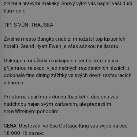
zelení a hravými makaky. Snový výlet vás naplní vaši duši
harmonií.
TIP: S VŮNÍ THAJSKA
Živelné město Bangkok nabízí množství top luxusních
hotelů. Grand Hyatt Ewan je však sázkou na jistotu.
Obklopen množstvím nákupních center totiž nabízí
příjemnou relaxaci v jedinečných rezidenčních lázních, i
dokonalé fine dining zážitky ve svých devíti restauracích
a barech.
Prostorná apartmá v duchu thajského designu vás
nadchnou nejen svým zařízením, ale především
neuvěřitelným pohodlím.
CENA: Ubytování ve Spa Cottage King vás vyjde na cca
18 000 Kč za noc.