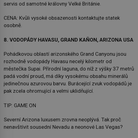
servis od samotné královny Velké Británie.
CENA: Kvůli vysoké obsazenosti kontaktujte statek
osobně.
8. VODOPÁDY HAVASU, GRAND KAŇON, ARIZONA USA
Pohádkovou oblastí arizonského Grand Canyonu jsou
rozhodně vodopády Havasu necelý kilometr od
městečka Supai. Přírodní laguna, do níž z výšky 37 metrů
padá vodní proud, má díky vysokému obsahu minerálů
jedinečnou azurovou barvu. Burácející zvuk vodopádů je
pak zcela ohromující a velmi uklidňující.
TIP: GAME ON
Severní Arizona luxusem zrovna neoplývá. Tak proč
nenavštívit sousední Nevadu a neonové Las Vegas?