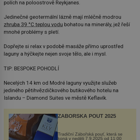
polích na poloostrově Reykjanes.
Jedinečné geotermální lázně mají mléčně modrou
zhruba 39 °C teplou vodu
bohatou na minerály, jež řeší
mnohé problémy s pletí.
Dopřejte si relax v podobě masáže přímo uprostřed
laguny a hýčkejte nejen svoje tělo, ale i mysl.
TIP: BESPOKE POHODLÍ
Necelých 14 km od Modré laguny využijte služeb
jediného pětihvězdičkového butikového hotelu na
Islandu – Diamond Suites ve městě Keflavík.
ZÁBOŘSKÁ POUŤ 2025
Tradiční Zábořská pouť, která se
koná v neděli 7.9.2025 od 11:00