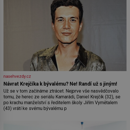
nasehvezdy.cz
Návrat Krejčíka k bývalému? Ne! Randí už s jiným!
Už se v tom začínáme ztrácet. Nejprve vše nasvědčovalo
tomu, že herec ze seriálu Kamarádi, Daniel Krejčík (32), se
po krachu manželství s ředitelem školy Jiřím Vymětalem
(43) vrátí ke svému bývalému p