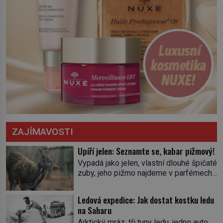
ZAJÍMAVOSTI
Upíří jelen: Seznamte se, kabar pižmový!
Vypadá jako jelen, vlastní dlouhé špičaté
zuby, jeho pižmo najdeme v parfémech
celého světa a narazit na něj je velice
těžké. Tato charakteristika sedí na
Ledová expedice: Jak dostat kostku ledu
jediného zástupce zvířecí říše – kabara
na Saharu
pižmového. V Evropě ho jako první
Arktický mráz, tři tuny ledu, jedno auto,
popíše švédský botanik Carl Linné