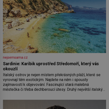
nejsemsama.cz
Sardinie: Karibik uprostřed Středomoří, který vás
okouzlí
Italský ostrov je nejen místem překrásných pláží, které se
vyrovnají těm exotickým. Najdete na něm i spousty
zajímavostí k objevování. Fascinující stará malebná
městečka či třeba dechberoucí útesy. Druhý největší italský
ostrov o velikosti přibližně jedné třetiny České republiky vás
ohromí nejen svými plážemi s bílým pískem jako v Karibiku,
ale i divokou krajinou, také bohatou historií i luxusem.Zjistěte,