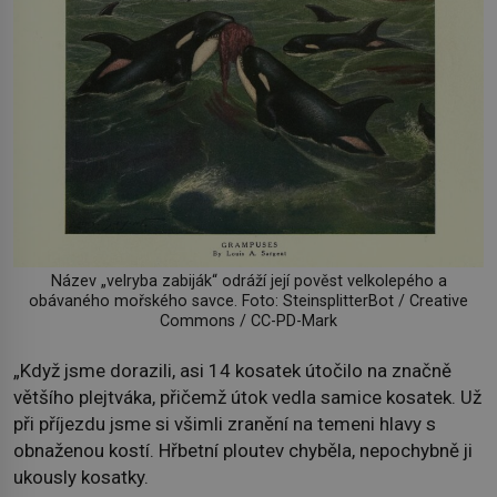
Název „velryba zabiják“ odráží její pověst velkolepého a
obávaného mořského savce. Foto: SteinsplitterBot / Creative
Commons / CC-PD-Mark
„Když jsme dorazili, asi 14 kosatek útočilo na značně
většího plejtváka, přičemž útok vedla samice kosatek. Už
při příjezdu jsme si všimli zranění na temeni hlavy s
obnaženou kostí. Hřbetní ploutev chyběla, nepochybně ji
ukously kosatky.