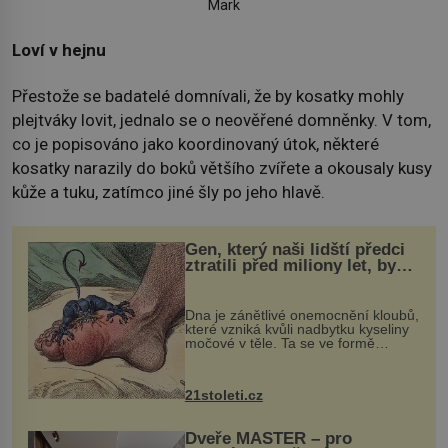
Mark
Loví v hejnu
Přestože se badatelé domnívali, že by kosatky mohly
plejtváky lovit, jednalo se o neověřené domněnky. V tom,
co je popisováno jako koordinovaný útok, některé
kosatky narazily do boků většího zvířete a okousaly kusy
kůže a tuku, zatímco jiné šly po jeho hlavě.
Gen, který naši lidští předci
ztratili před miliony let, by
mohl pomoci s léčbou
„nemoci králů“
Dna je zánětlivé onemocnění kloubů,
které vzniká kvůli nadbytku kyseliny
močové v těle. Ta se ve formě
krystalků ukládá v blízkosti kloubů,
nejčastěji přitom postihuje palce na
nohou, a způsobuje bole...
21stoleti.cz
Dveře MASTER – pro