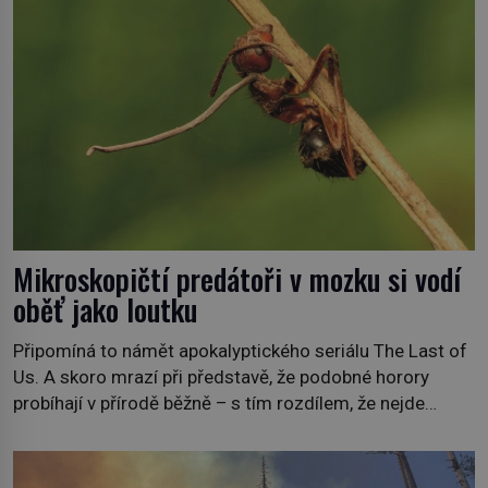
Mikroskopičtí predátoři v mozku si vodí
oběť jako loutku
Připomíná to námět apokalyptického seriálu The Last of
Us. A skoro mrazí při představě, že podobné horory
probíhají v přírodě běžně – s tím rozdílem, že nejde
pouze o infekce parazitickou houbou a že predátor
dokáže ovládat jen vývojově nesrovnatelně jednodušší
živočichy, než je člověk. Najít skutečné zombie není nic