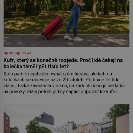
epochaplus.cz
Kufr, který se konečně rozjede. Proč lidé čekají na
kolečka téměř pět tisíc let?
Kolo patří k nejstarším vynálezům lidstva, ale kufr na
kolečkách se objevuje až ve 20. století. Po tisíce let lidé
vláčejí těžká zavazadla v rukou, na zádech nebo je nakládají
na povozy. Stačí přitom jediný nápad, připevnit ke kufru
kolečka. Jenže právě ten nikdo dlouho nedostane. Až jednou
se na letišti ozve věta, která změní