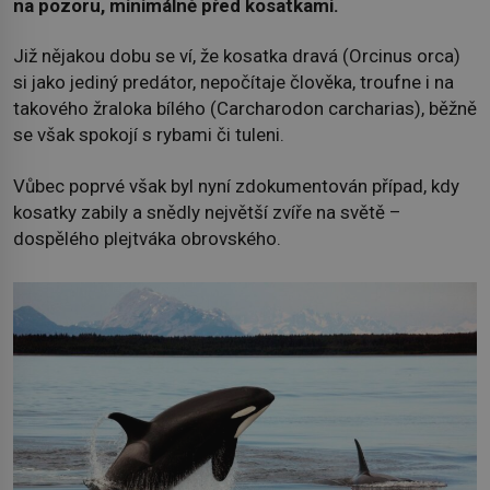
na pozoru, minimálně před kosatkami.
Již nějakou dobu se ví, že kosatka dravá (Orcinus orca)
si jako jediný predátor, nepočítaje člověka, troufne i na
takového žraloka bílého (Carcharodon carcharias), běžně
se však spokojí s rybami či tuleni.
Vůbec poprvé však byl nyní zdokumentován případ, kdy
kosatky zabily a snědly největší zvíře na světě –
dospělého plejtváka obrovského.