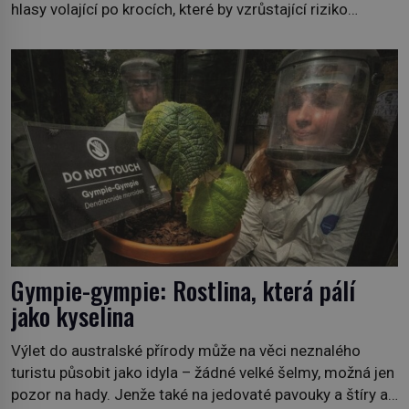
hlasy volající po krocích, které by vzrůstající riziko
lesních požárů do budoucna minimalizovaly. Lesní
požáry už nejsou problémem pouze vzdáleného
Středomoří. S oteplujícím se klimatem, vysušenou
krajinou a desetiletími lidských zásahů se z nich stává
nový evropský normál […]
Gympie-gympie: Rostlina, která pálí
jako kyselina
Výlet do australské přírody může na věci neznalého
turistu působit jako idyla – žádné velké šelmy, možná jen
pozor na hady. Jenže také na jedovaté pavouky a štíry a