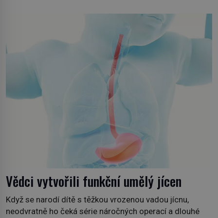
co už tuší málokdo, i na nenápadný keř se srdčitými listy.
Stačí letmý dotyk a ozve se pronikavá bolest, která
přetrvává i týdny. Nenápadný tento […]
Vědci vytvořili funkční umělý jícen
Když se narodí dítě s těžkou vrozenou vadou jícnu,
neodvratně ho čeká série náročných operací a dlouhé