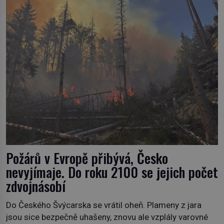
nemožného ani v naší přírodě. […]
Požárů v Evropě přibývá, Česko
nevyjímaje. Do roku 2100 se jejich počet
zdvojnásobí
Do Českého Švýcarska se vrátil oheň. Plameny z jara
jsou sice bezpečně uhašeny, znovu ale vzplály varovné