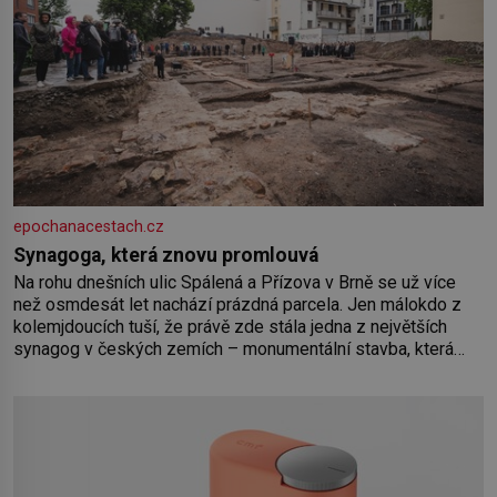
epochanacestach.cz
Synagoga, která znovu promlouvá
Na rohu dnešních ulic Spálená a Přízova v Brně se už více
než osmdesát let nachází prázdná parcela. Jen málokdo z
kolemjdoucích tuší, že právě zde stála jedna z největších
synagog v českých zemích – monumentální stavba, která
byla po desetiletí symbolem sebevědomé a prosperující
židovské komunity. Brněnská Velká synagoga byla
slavnostně otevřena v roce