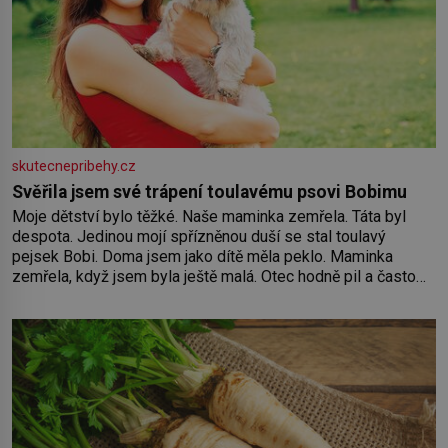
skutecnepribehy.cz
Svěřila jsem své trápení toulavému psovi Bobimu
Moje dětství bylo těžké. Naše maminka zemřela. Táta byl
despota. Jedinou mojí spřízněnou duší se stal toulavý
pejsek Bobi. Doma jsem jako dítě měla peklo. Maminka
zemřela, když jsem byla ještě malá. Otec hodně pil a často
dokázal propít skoro celou výplatu. Čtyři roky jsem chodila
do školy u nás na vesnici. Měli mě tam rádi, protože