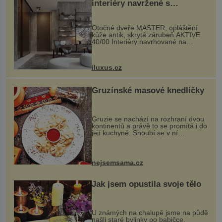
interiéry navržené s
rozumem i vášní!
Otočné dveře MASTER, opláštění
kůže antik, skrytá zárubeň AKTIVE
40/00 Interiéry navrhované na
zakázku často vyžadují atypické
rozměry nejen nábytku, ale i
otvorových prvků. Technické zázemí
iluxus.cz
dnes umož...
Gruzínské masové knedlíčky
Gruzie se nachází na rozhraní dvou
kontinentů a právě to se promítá i do
její kuchyně. Snoubí se v ní
evropské a asijské chutě a díky tomu
vznikají rozmanité a chuťově bohaté
pokrmy, které rozhodně st...
nejsemsama.cz
Jak jsem opustila svoje tělo
U známých na chalupě jsme na půdě
našli staré bylinky po babičce.