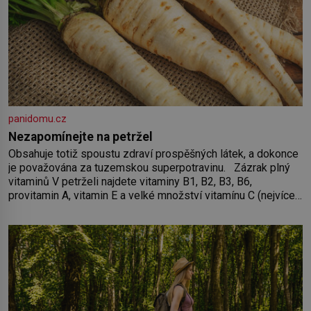
panidomu.cz
Nezapomínejte na petržel
Obsahuje totiž spoustu zdraví prospěšných látek, a dokonce
je považována za tuzemskou superpotravinu. Zázrak plný
vitaminů V petrželi najdete vitaminy B1, B2, B3, B6,
provitamin A, vitamin E a velké množství vitamínu C (nejvíce
ho má nať, dokonce třikrát více než pomeranč, v kořeni je
také, ale je ho desetkrát méně), a kyselinu listovou. Ale