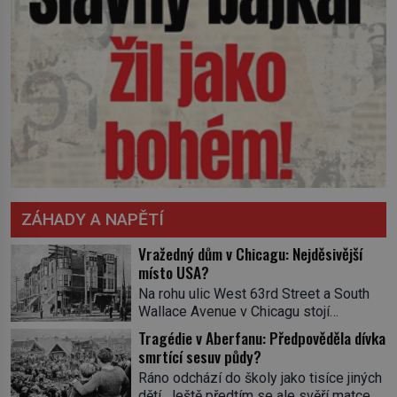
ZÁHADY A NAPĚTÍ
Vražedný dům v Chicagu: Nejděsivější
místo USA?
Na rohu ulic West 63rd Street a South
Wallace Avenue v Chicagu stojí
nenápadná pošta. Nemá žádný speciální
Tragédie v Aberfanu: Předpověděla dívka
nápis ani pamětní desku. A přesto prý
smrtící sesuv půdy?
místní zaměstnanci neradi chodí do
Ráno odchází do školy jako tisíce jiných
sklepa. Právě tady totiž sídlil sériový
dětí. Ještě předtím se ale svěří matce s