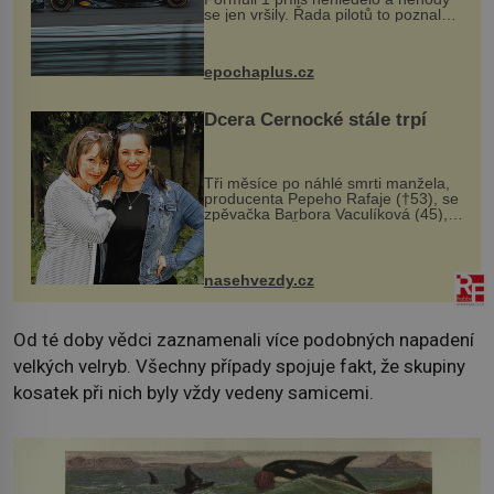
se jen vršily. Řada pilotů to poznala
na vlastní kůži, často s trvalými
následky nebo bohužel i ztrátou
života. Dnes nepochopiteln...
epochaplus.cz
Dcera Černocké stále trpí
Tři měsíce po náhlé smrti manžela,
producenta Pepeho Rafaje (†53), se
zpěvačka Barbora Vaculíková (45),
dcera Petry Černocké (75), poprvé
ozvala veřejnosti. Na sociální síti
sdílela, že se snaží fung...
nasehvezdy.cz
Od té doby vědci zaznamenali více podobných napadení
velkých velryb. Všechny případy spojuje fakt, že skupiny
kosatek při nich byly vždy vedeny samicemi.