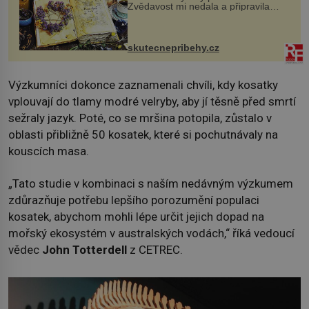
Zvědavost mi nedala a připravila
jsem si z nich lektvar… Zimní pobyt
na chalupě se pro mě vlastní vinou
změnil v děsivý zážitek, na kt...
skutecnepribehy.cz
Výzkumníci dokonce zaznamenali chvíli, kdy kosatky
vplouvají do tlamy modré velryby, aby jí těsně před smrtí
sežraly jazyk. Poté, co se mršina potopila, zůstalo v
oblasti přibližně 50 kosatek, které si pochutnávaly na
kouscích masa.
„Tato studie v kombinaci s naším nedávným výzkumem
zdůrazňuje potřebu lepšího porozumění populaci
kosatek, abychom mohli lépe určit jejich dopad na
mořský ekosystém v australských vodách,“ říká vedoucí
vědec
John Totterdell
z CETREC.