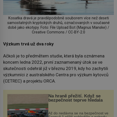
Kosatka dravá je pravděpodobně souborem více než deseti
samostatných kryptických druhů, označovaných v současné
době jako ekotypy. Foto: File Upload Bot (Magnus Manske) /
Creative Commons / CC-BY-2.0
Výzkum trvá už dva roky
Ačkoli je to předmětem studie, která byla oznámena
koncem ledna 2022, první zaznamenaný útok se ve
skutečnosti odehrál již v březnu 2019, kdy ho zachytili
výzkumníci z australského Centra pro výzkum kytovců
(CETREC) a projektu ORCA.
Na hraně přežití. Když se
bezpečnost teprve hledala
Až do nedávna se na bezpečnost ve
Formuli 1 příliš nehledělo a nehody