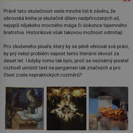
Právě tato skutečnost vede mnohé lidi k závěru, že
obrovská kniha je skutečně dílem nadpřirozených sil,
nejspíš nějakého mocného mága či dokonce tajemného
bratrstva. Historikové však takovou možnost odmítají.
Pro zkušeného písaře, který by se pilně věnoval své práci,
by prý nebyl problém sepsat tento literární skvost za
deset let. I kdyby tomu tak bylo, proč se neznámý pisatel
rozhodl umístit text na pergamen tak značných a pro
čtení zcela nepraktických rozměrů?