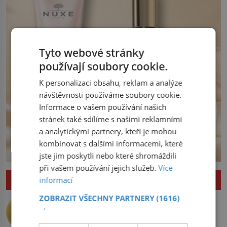
severní hranici. Na […]
Tyto webové stránky
používají soubory cookie.
K personalizaci obsahu, reklam a analýze
návštěvnosti používáme soubory cookie.
Informace o vašem používání našich
stránek také sdílíme s našimi reklamními
a analytickými partnery, kteří je mohou
kombinovat s dalšími informacemi, které
jste jim poskytli nebo které shromáždili
při vašem používání jejich služeb.
Více
ZAJÍMAVOSTI
informací
Nejlepší úkryt pro Nobelovy ceny?
ZOBRAZIT VŠECHNY PARTNERY
(1616)
→
Chemický roztok!
Po dvou dlouhých letech otevírá dveře