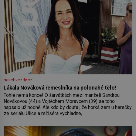
nasehvezdy.cz
Lákala Nováková řemeslníka na polonahé tělo!
Tohle nemá konce! O šarvátkách mezi manželi Sandrou
Novákovou (44) a Vojtěchem Moravcem (39) se toho
napsalo už hodně. Ale kdo by doufal, že horká zem u herečky
ze seriálu Ulice a režiséra vychladne,