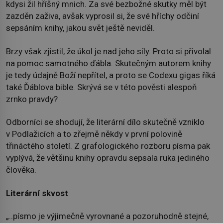
kdysi žil hříšný mnich. Za své bezbožné skutky měl být
zazděn zaživa, avšak vyprosil si, že své hříchy odčiní
sepsáním knihy, jakou svět ještě neviděl.
Brzy však zjistil, že úkol je nad jeho síly. Proto si přivolal
na pomoc samotného ďábla. Skutečným autorem knihy
je tedy údajně Boží nepřítel, a proto se Codexu gigas říká
také Ďáblova bible. Skrývá se v této pověsti alespoň
zrnko pravdy?
Odborníci se shodují, že literární dílo skutečně vzniklo
v Podlažicích a to zřejmě někdy v první polovině
třináctého století. Z grafologického rozboru písma pak
vyplývá, že většinu knihy opravdu sepsala ruka jediného
člověka.
Literární skvost
„..písmo je výjimečně vyrovnané a pozoruhodně stejné,