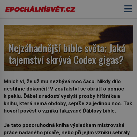
Nejzáhadnější bible světa: Jaká
tajemství skrývá Codex gigas?
Mnich ví, že už mu nezbývá moc času. Nikdy dílo
nestihne dokončit! V zoufalství se obrátí o pomoc
k peklu. Ďábel s radostí vyslyší prosby hříšníka a
knihu, která nemá obdoby, sepíše za jedinou noc. Tak
hovoří pověst o vzniku takzvané Ďáblovy bible.
Je tato pozoruhodná kniha výsledkem mistrovské
práce nadaného písaře, nebo při jejím vzniku sehrály