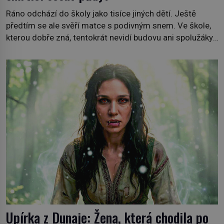
Ráno odchází do školy jako tisíce jiných dětí. Ještě
předtím se ale svěří matce s podivným snem. Ve škole,
kterou dobře zná, tentokrát nevidí budovu ani spolužáky.
Místo nich se před ní tyčí cosi temného. O několik hodin
později je mrtvá. Mohla devítiletá Zahlédla vlastní
osud? Dne 21. října 1966 se velšská vesnice Aberfan […]
Upírka z Dunaje: Žena, která chodila po