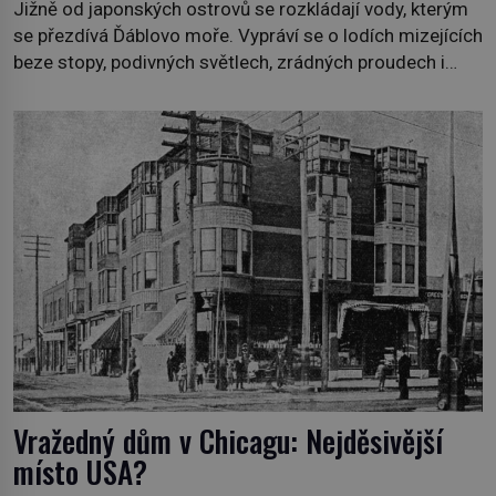
Jižně od japonských ostrovů se rozkládají vody, kterým
se přezdívá Ďáblovo moře. Vypráví se o lodích mizejících
beze stopy, podivných světlech, zrádných proudech i
mořských dracích, kteří měli tyto končiny střežit už v
dávných legendách. Je tichomořský Dračí trojúhelník
skutečně prokletým místem, nebo se zde jen
nebezpečná příroda proměnila v jednu z
nejpůsobivějších námořních záhad? […]
Vražedný dům v Chicagu: Nejděsivější
místo USA?