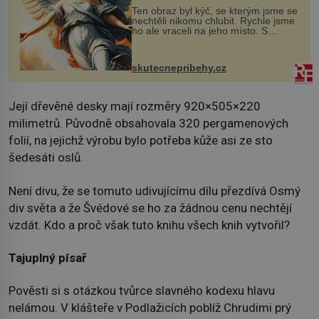
Ten obraz byl kýč, se kterým jsme se
nechtěli nikomu chlubit. Rychle jsme
ho ale vraceli na jeho místo. S
manželem Vaškem jsme si pořídili
chaloupku, takový domek na severu
Čech, kde jsme si naplánova...
skutecnepribehy.cz
Její dřevěné desky mají rozměry 920×505×220
milimetrů. Původně obsahovala 320 pergamenových
folií, na jejichž výrobu bylo potřeba kůže asi ze sto
šedesáti oslů.
Není divu, že se tomuto udivujícímu dílu přezdívá Osmý
div světa a že Švédové se ho za žádnou cenu nechtějí
vzdát. Kdo a proč však tuto knihu všech knih vytvořil?
Tajuplný písař
Pověsti si s otázkou tvůrce slavného kodexu hlavu
nelámou. V klášteře v Podlažicích poblíž Chrudimi prý