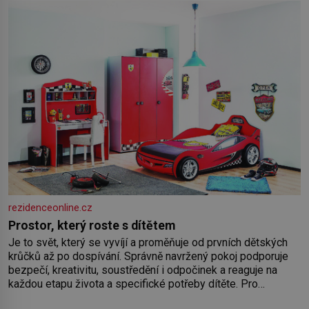
jídelníček, žadné pařáky si na vás
rezidenceonline.cz
Prostor, který roste s dítětem
Je to svět, který se vyvíjí a proměňuje od prvních dětských
krůčků až po dospívání. Správně navržený pokoj podporuje
bezpečí, kreativitu, soustředění i odpočinek a reaguje na
každou etapu života a specifické potřeby dítěte. Pro
nejmenší je klíčová jednoduchost, měkkost a bezpečí, proto