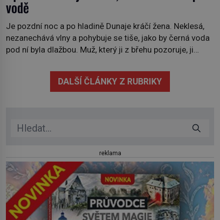
vodě
Je pozdní noc a po hladině Dunaje kráčí žena. Neklesá,
nezanechává vlny a pohybuje se tiše, jako by černá voda
pod ní byla dlažbou. Muž, který ji z břehu pozoruje, ji
údajně poznává, jenže Ruža Vlajna má být v tu chvíli
mrtvá celé století. Vesnice Kisiljevo v severovýchodním
DALŠÍ ČLÁNKY Z RUBRIKY
Srbsku má s upíry nevyřízené účty. […]
reklama