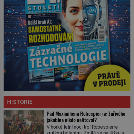
HISTORIE
Pád Maximiliena Robespierra: Zuřivého
jakobína nikdo nelitoval?
V horké letní noci trpí Robespierre
krutými bolestmi. Zmítá se na lůžku a