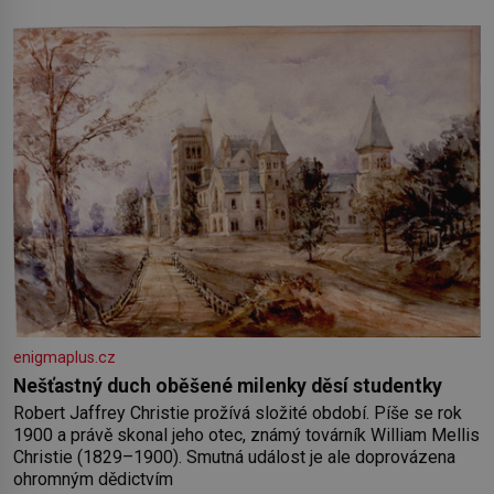
nedávno přečetli. Je to opravdu tak, s věkem jako kdyby se
paměť rozhodla stávkovat. Cvičte
enigmaplus.cz
Nešťastný duch oběšené milenky děsí studentky
Robert Jaffrey Christie prožívá složité období. Píše se rok
1900 a právě skonal jeho otec, známý továrník William Mellis
Christie (1829–1900). Smutná událost je ale doprovázena
ohromným dědictvím