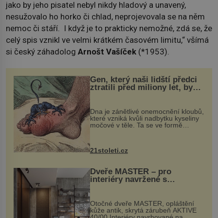
jako by jeho pisatel nebyl nikdy hladový a unavený,
nesužovalo ho horko či chlad, neprojevovala se na něm
nemoc či stáří. I když je to prakticky nemožné, zdá se, že
celý spis vznikl ve velmi krátkém časovém limitu,“ všímá
si český záhadolog
Arnošt Vašíček
(*1953).
Gen, který naši lidští předci
ztratili před miliony let, by
mohl pomoci s léčbou
„nemoci králů“
Dna je zánětlivé onemocnění kloubů,
které vzniká kvůli nadbytku kyseliny
močové v těle. Ta se ve formě
krystalků ukládá v blízkosti kloubů,
nejčastěji přitom postihuje palce na
nohou, a způsobuje bole...
21stoleti.cz
Dveře MASTER – pro
interiéry navržené s
rozumem i vášní!
Otočné dveře MASTER, opláštění
kůže antik, skrytá zárubeň AKTIVE
40/00 Interiéry navrhované na