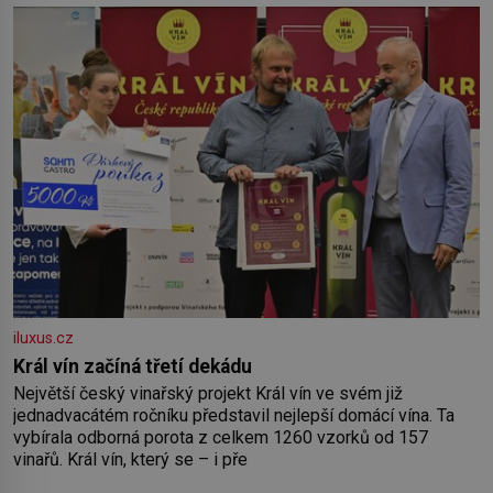
by pokoj miminka měl působit především klidně a útulně.
Předškolní věk je
iluxus.cz
Král vín začíná třetí dekádu
Největší český vinařský projekt Král vín ve svém již
jednadvacátém ročníku představil nejlepší domácí vína. Ta
vybírala odborná porota z celkem 1260 vzorků od 157
vinařů. Král vín, který se – i pře