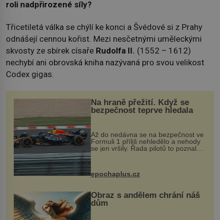
roli nadpřirozené síly?
Třicetiletá válka se chýlí ke konci a Švédové si z Prahy
odnášejí cennou kořist. Mezi nesčetnými uměleckými
skvosty ze sbírek císaře
Rudolfa II.
(1552 – 1612)
nechybí ani obrovská kniha nazývaná pro svou velikost
Codex gigas.
Na hraně přežití. Když se
bezpečnost teprve hledala
Až do nedávna se na bezpečnost ve
Formuli 1 příliš nehledělo a nehody
se jen vršily. Řada pilotů to poznala
na vlastní kůži, často s trvalými
následky nebo bohužel i ztrátou
života. Dnes nepochopiteln...
epochaplus.cz
Obraz s andělem chrání náš
dům