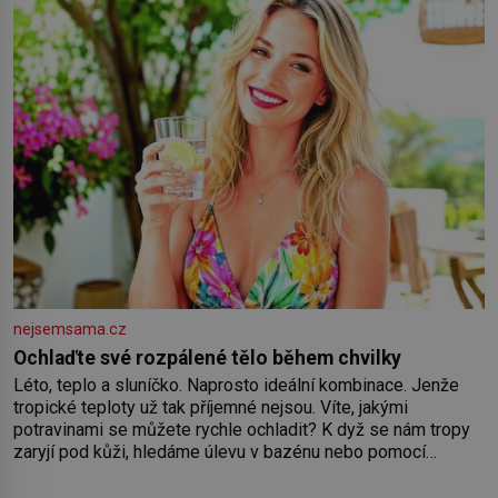
nejsemsama.cz
Ochlaďte své rozpálené tělo během chvilky
Léto, teplo a sluníčko. Naprosto ideální kombinace. Jenže
tropické teploty už tak příjemné nejsou. Víte, jakými
potravinami se můžete rychle ochladit? K dyž se nám tropy
zaryjí pod kůži, hledáme úlevu v bazénu nebo pomocí
klimatizace. Jenže ne vždycky můžeme být v jejich blízkosti.
Nemusíte však zoufat. Pokud budete mít promyšlený