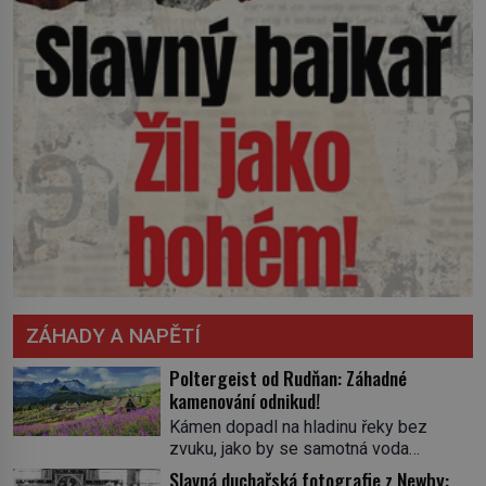
ZÁHADY A NAPĚTÍ
Poltergeist od Rudňan: Záhadné
kamenování odnikud!
Kámen dopadl na hladinu řeky bez
zvuku, jako by se samotná voda
rozhodla mlčet. Mladší z chlapců
Slavná duchařská fotografie z Newby: