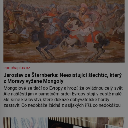
epochaplus.cz
Jaroslav ze Šternberka: Neexistující šlechtic, který
z Moravy vyžene Mongoly
Mongolové se tlačí do Evropy a hrozí, že ovládnou celý svět.
Ale naštěstí jim v samotném srdci Evropy stojí v cestě malé,
ale silné království, které dokáže dobyvatelské hordy
zastavit. Co nedokáže žádná z asijských říší, co nedokážou
Němci – to dokáže český král. Nebo že by ne? Mongolové
od roku 1223 postupují podél Kaspického a Azovského
moře,