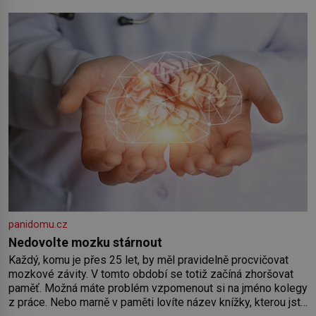
o pomoc, co se hlídání týče. Dalo by se
panidomu.cz
Nedovolte mozku stárnout
Každý, komu je přes 25 let, by měl pravidelně procvičovat
mozkové závity. V tomto období se totiž začíná zhoršovat
paměť. Možná máte problém vzpomenout si na jméno kolegy
z práce. Nebo marně v paměti lovíte název knížky, kterou jste