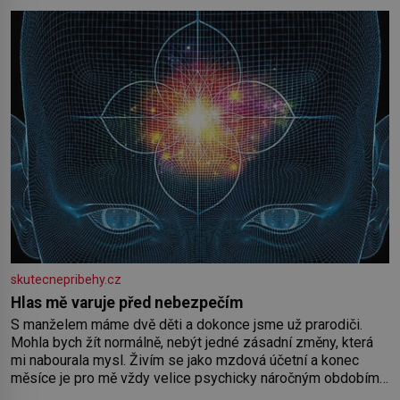
skutecnepribehy.cz
Hlas mě varuje před nebezpečím
S manželem máme dvě děti a dokonce jsme už prarodiči.
Mohla bych žít normálně, nebýt jedné zásadní změny, která
mi nabourala mysl. Živím se jako mzdová účetní a konec
měsíce je pro mě vždy velice psychicky náročným obdobím.
Od té chvíle, co máme vnoučata, mi dcera čím dál častěji volá