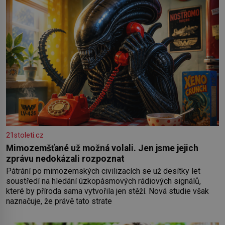
21stoleti.cz
Mimozemšťané už možná volali. Jen jsme jejich
zprávu nedokázali rozpoznat
Pátrání po mimozemských civilizacích se už desítky let
soustředí na hledání úzkopásmových rádiových signálů,
které by příroda sama vytvořila jen stěží. Nová studie však
naznačuje, že právě tato strate