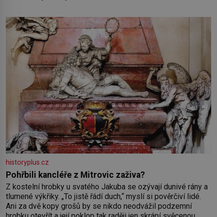
historyplus.cz
Pohřbili kancléře z Mitrovic zaživa?
Z kostelní hrobky u svatého Jakuba se ozývají dunivé rány a
tlumené výkřiky. „To jistě řádí duch,“ myslí si pověrčiví lidé.
Ani za dvě kopy grošů by se nikdo neodvážil podzemní
hrobku otevřít a její poklop tak raději jen skrápí svěcenou