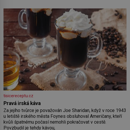
tisicereceptu.cz
Pravá irská káva
Za jejího tvůrce je považován Joe Sharidan, když v roce 1943
u letiště irského města Foynes obsluhoval Američany, kteří
kvůli špatnému počasí nemohli pokračovat v cestě.
Povzbudil je tehdy kávou,