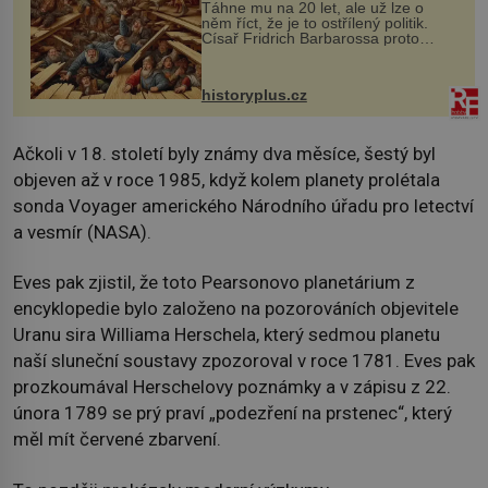
Táhne mu na 20 let, ale už lze o
něm říct, že je to ostřílený politik.
Císař Fridrich Barbarossa proto
posílá svého syna a dědice Jindřicha
VI. do Erfurtu, aby se stal
prostředníkem při řešení sporu m...
historyplus.cz
Ačkoli v 18. století byly známy dva měsíce, šestý byl
objeven až v roce 1985, když kolem planety prolétala
sonda Voyager amerického Národního úřadu pro letectví
a vesmír (NASA).
Eves pak zjistil, že toto Pearsonovo planetárium z
encyklopedie bylo založeno na pozorováních objevitele
Uranu sira Williama Herschela, který sedmou planetu
naší sluneční soustavy zpozoroval v roce 1781. Eves pak
prozkoumával Herschelovy poznámky a v zápisu z 22.
února 1789 se prý praví „podezření na prstenec“, který
měl mít červené zbarvení.