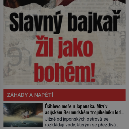
ZÁHADY A NAPĚTÍ
Ďáblovo moře u Japonska: Mizí v
asijském Bermudském trojúhelníku lodě
ve spárech neznámé síly?
Jižně od japonských ostrovů se
rozkládají vody, kterým se přezdívá