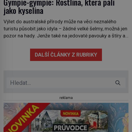
Gympie-gympie: Rostlina, která pálí
jako kyselina
Výlet do australské přírody může na věci neznalého
turistu působit jako idyla – žádné velké šelmy, možná jen
pozor na hady. Jenže také na jedovaté pavouky a štíry a
co už tuší málokdo, i na nenápadný keř se srdčitými listy.
Stačí letmý dotyk a ozve se pronikavá bolest, která
DALŠÍ ČLÁNKY Z RUBRIKY
přetrvává i týdny. Nenápadný tento […]
reklama