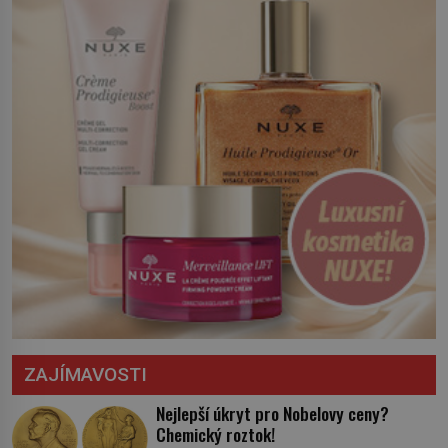
království. Zajistit hodlá především
severní hranici. Na […]
ZAJÍMAVOSTI
Nejlepší úkryt pro Nobelovy ceny?
Chemický roztok!