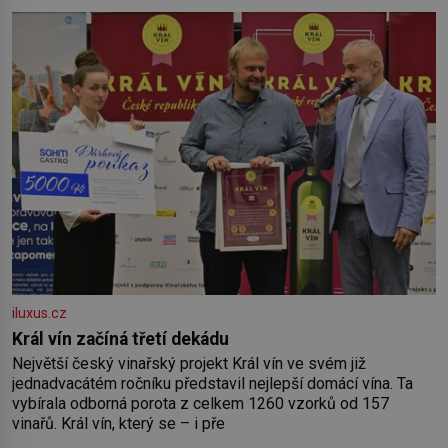
by pokoj miminka měl působit především klidně a útulně.
Předškolní věk je
iluxus.cz
Král vín začíná třetí dekádu
Největší český vinařský projekt Král vín ve svém již
jednadvacátém ročníku představil nejlepší domácí vína. Ta
vybírala odborná porota z celkem 1260 vzorků od 157
vinařů. Král vín, který se – i pře