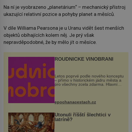
Na ní je vyobrazeno „planetárium“ – mechanický přístroj
ukazující relativní pozice a pohyby planet a měsíců.
V díle Williama Pearsona je u Uranu vidět šest menších
objektů obíhajících kolem něj. Je prý však
nepravděpodobné, že by mělo jít o měsíce.
ROUDNICKÉ VINOBRANÍ
Letos poprvé podle nového konceptu
– přímo v historickém jádru města a
pro všechny zcela zdarma. Hlavní
program se odehraje na Karlově a
Husově náměstí. Návštěvníci se
mohou těšit na víno, burčák, pes...
epochanacestach.cz
Utonuli říšští šlechtici v
latríně?