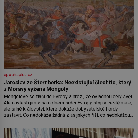
epochaplus.cz
Jaroslav ze Šternberka: Neexistující šlechtic, který
z Moravy vyžene Mongoly
Mongolové se tlačí do Evropy a hrozí, že ovládnou celý svět.
Ale naštěstí jim v samotném srdci Evropy stojí v cestě malé,
ale silné království, které dokáže dobyvatelské hordy
zastavit. Co nedokáže žádná z asijských říší, co nedokážou
Němci – to dokáže český král. Nebo že by ne? Mongolové
od roku 1223 postupují podél Kaspického a Azovského
moře,