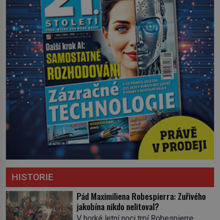
HISTORIE
Pád Maximiliena Robespierra: Zuřivého
jakobína nikdo nelitoval?
V horké letní noci trpí Robespierre