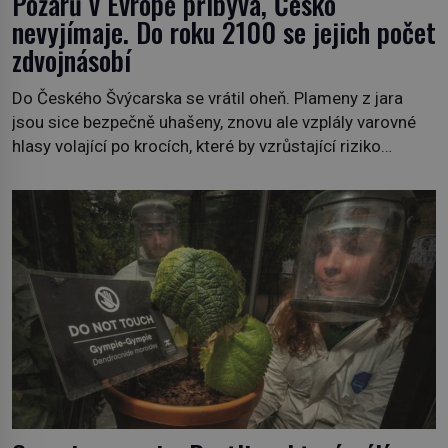
Požárů v Evropě přibývá, Česko
nevyjímaje. Do roku 2100 se jejich počet
zdvojnásobí
Do Českého Švýcarska se vrátil oheň. Plameny z jara
jsou sice bezpečně uhašeny, znovu ale vzplály varovné
hlasy volající po krocích, které by vzrůstající riziko
lesních požárů do budoucna minimalizovaly. Lesní
požáry už nejsou problémem pouze vzdáleného
Středomoří. S oteplujícím se klimatem, vysušenou
krajinou a desetiletími lidských zásahů se z nich stává
nový evropský normál […]