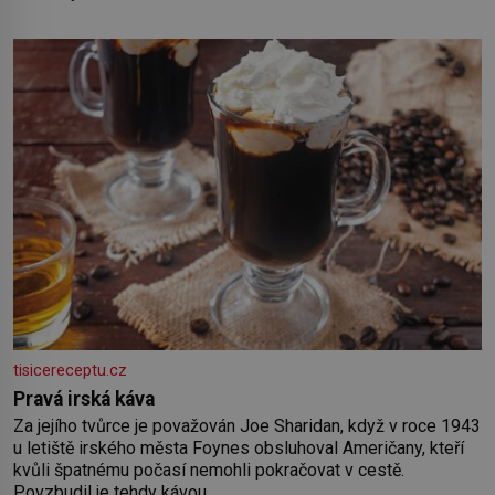
tisicereceptu.cz
Pravá irská káva
Za jejího tvůrce je považován Joe Sharidan, když v roce 1943
u letiště irského města Foynes obsluhoval Američany, kteří
kvůli špatnému počasí nemohli pokračovat v cestě.
Povzbudil je tehdy kávou,