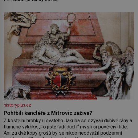
historyplus.cz
Pohřbili kancléře z Mitrovic zaživa?
Z kostelní hrobky u svatého Jakuba se ozývají dunivé rány a
tlumené výkřiky. „To jistě řádí duch,“ myslí si pověrčiví lidé.
Ani za dvě kopy grošů by se nikdo neodvážil podzemní