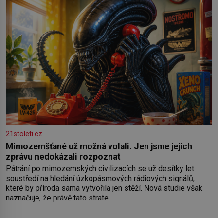
21stoleti.cz
Mimozemšťané už možná volali. Jen jsme jejich
zprávu nedokázali rozpoznat
Pátrání po mimozemských civilizacích se už desítky let
soustředí na hledání úzkopásmových rádiových signálů,
které by příroda sama vytvořila jen stěží. Nová studie však
naznačuje, že právě tato strate