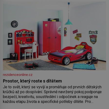
Nemusíte však zoufat. Pokud budete mít promyšlený
jídelníček, žadné pařáky si na vás
rezidenceonline.cz
Prostor, který roste s dítětem
Je to svět, který se vyvíjí a proměňuje od prvních dětských
krůčků až po dospívání. Správně navržený pokoj podporuje
bezpečí, kreativitu, soustředění i odpočinek a reaguje na
každou etapu života a specifické potřeby dítěte. Pro
nejmenší je klíčová jednoduchost, měkkost a bezpečí, proto