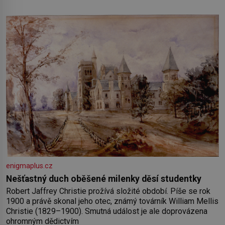
nedávno přečetli. Je to opravdu tak, s věkem jako kdyby se
paměť rozhodla stávkovat. Cvičte
enigmaplus.cz
Nešťastný duch oběšené milenky děsí studentky
Robert Jaffrey Christie prožívá složité období. Píše se rok
1900 a právě skonal jeho otec, známý továrník William Mellis
Christie (1829–1900). Smutná událost je ale doprovázena
ohromným dědictvím