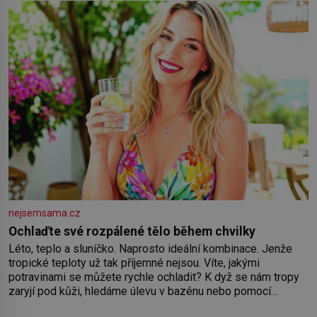
nejsemsama.cz
Ochlaďte své rozpálené tělo během chvilky
Léto, teplo a sluníčko. Naprosto ideální kombinace. Jenže
tropické teploty už tak příjemné nejsou. Víte, jakými
potravinami se můžete rychle ochladit? K dyž se nám tropy
zaryjí pod kůži, hledáme úlevu v bazénu nebo pomocí
klimatizace. Jenže ne vždycky můžeme být v jejich blízkosti.