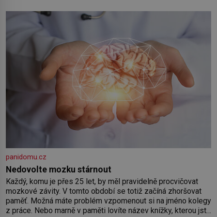
Od té chvíle, co máme vnoučata, mi dcera čím dál častěji volá
o pomoc, co se hlídání týče. Dalo by se
panidomu.cz
Nedovolte mozku stárnout
Každý, komu je přes 25 let, by měl pravidelně procvičovat
mozkové závity. V tomto období se totiž začíná zhoršovat
paměť. Možná máte problém vzpomenout si na jméno kolegy
z práce. Nebo marně v paměti lovíte název knížky, kterou jste