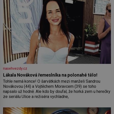
nasehvezdy.cz
Lákala Nováková řemeslníka na polonahé tělo!
Tohle nemá konce! O šarvátkách mezi manželi Sandrou
Novákovou (44) a Vojtěchem Moravcem (39) se toho
napsalo už hodně. Ale kdo by doufal, že horká zem u herečky
ze seriálu Ulice a režiséra vychladne,