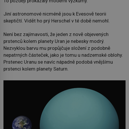
To později prokázaly moderní výzkumy.
Jiní astronomové nicméně jsou k Evesově teorii
skeptičtí. Vidět ho prý Herschel v té době nemohl.
Není bez zajímavosti, že jeden z nově objevených
prstenců kolem planety Uran je nebesky modrý.
Nezvyklou barvu mu propůjčuje složení z podobně
nepatrných částeček, jako je tomu u nadzemské oblohy.
Prstenec Uranu se navíc nápadně podobá vnějšímu
prstenci kolem planety Saturn.