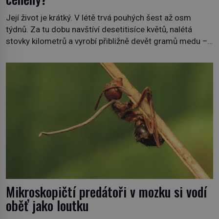
Její život je krátký. V létě trvá pouhých šest až osm
týdnů. Za tu dobu navštíví desetitisíce květů, nalétá
stovky kilometrů a vyrobí přibližně devět gramů medu –
zhruba jednu čajovou lžičku. Sama o sobě se může zdát
bezvýznamná. Teprve když se spojí s dalšími desítkami
tisíc příslušnic svého včelstva, vznikne jeden z
nejdokonalejších organismů […]
Mikroskopičtí predátoři v mozku si vodí
oběť jako loutku