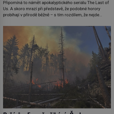
Připomíná to námět apokalyptického seriálu The Last of
Us. A skoro mrazí při představě, že podobné horory
probíhají v přírodě běžně – s tím rozdílem, že nejde
pouze o infekce parazitickou houbou a že predátor
dokáže ovládat jen vývojově nesrovnatelně jednodušší
živočichy, než je člověk. Najít skutečné zombie není nic
nemožného ani v naší přírodě. […]