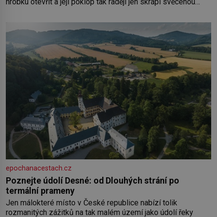
hrobku otevřít a její poklop tak raději jen skrápí svěcenou
vodou. Za několik dní divné burácení skutečně ustane. Když o
mnoho let později hrobku
epochanacestach.cz
Poznejte údolí Desné: od Dlouhých strání po
termální prameny
Jen málokteré místo v České republice nabízí tolik
rozmanitých zážitků na tak malém území jako údolí řeky