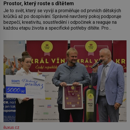
Prostor, který roste s dítětem
Je to svět, který se vyvíjí a proměňuje od prvních dětských
krůčků až po dospívání. Správně navržený pokoj podporuje
bezpečí, kreativitu, soustředění i odpočinek a reaguje na
každou etapu života a specifické potřeby dítěte. Pro
nejmenší je klíčová jednoduchost, měkkost a bezpečí, proto
by pokoj miminka měl působit především klidně a útulně.
Předškolní věk je
iluxus.cz