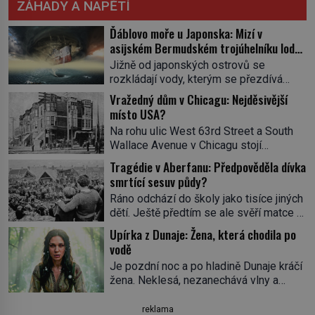
ZÁHADY A NAPĚTÍ
Ďáblovo moře u Japonska: Mizí v
asijském Bermudském trojúhelníku lodě
ve spárech neznámé síly?
Jižně od japonských ostrovů se
rozkládají vody, kterým se přezdívá
Ďáblovo moře. Vypráví se o lodích
Vražedný dům v Chicagu: Nejděsivější
mizejících beze stopy, podivných
místo USA?
světlech, zrádných proudech i mořských
Na rohu ulic West 63rd Street a South
dracích, kteří měli tyto končiny střežit už
Wallace Avenue v Chicagu stojí
v dávných legendách. Je tichomořský
nenápadná pošta. Nemá žádný speciální
Dračí trojúhelník skutečně prokletým
Tragédie v Aberfanu: Předpověděla dívka
nápis ani pamětní desku. A přesto prý
místem, nebo se zde jen nebezpečná
smrtící sesuv půdy?
místní zaměstnanci neradi chodí do
příroda proměnila v jednu z
Ráno odchází do školy jako tisíce jiných
sklepa. Právě tady totiž sídlil sériový
nejpůsobivějších námořních záhad? […]
dětí. Ještě předtím se ale svěří matce s
vrah H. H. Holmes a také
podivným snem. Ve škole, kterou dobře
nejpropracovanější past na lidi
Upírka z Dunaje: Žena, která chodila po
zná, tentokrát nevidí budovu ani
v dějinách americké kriminalistiky.
vodě
spolužáky. Místo nich se před ní tyčí
Herman Webster Mudgett (1861–1896)
Je pozdní noc a po hladině Dunaje kráčí
cosi temného. O několik hodin později je
přijíždí […]
žena. Neklesá, nezanechává vlny a
mrtvá. Mohla devítiletá Zahlédla vlastní
pohybuje se tiše, jako by černá voda
osud? Dne 21. října 1966 se velšská
pod ní byla dlažbou. Muž, který ji z
reklama
vesnice Aberfan […]