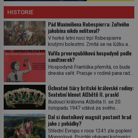
HISTORIE
Pád Maximiliena Robespierra: Zuřivého
jakobína nikdo nelitoval?
V horké letní noci trpí Robespierre
krutými bolestmi. Zmítá se na lůžku a
hlavou mu víří kolotoč myšlenek. Když
Vařila prvorepubliková hospodyně podle
se probere z mdlob, vzpomene si na
sandtnerek?
jednu z pařížských jasnovidek, kterou
Hospodyně Františka přemítá, co bude
před lety navštívil. Prorokovala mu
dneska vařit. Pracuje v rodině pana rady
tragický osud. Tehdy se jí vysmál.
a ten má mlsný jazýček. Zalistuje proto
„Robespierre to dotáhne hodně daleko,“
rychle v jedné ze „sandtnerek“.
Úchvatné tiáry britské královské rodiny:
prohlásil o něm jiný významný
„Zaplaťpánbůh, že už nemusíme chodit
Svatební klenot Alžbětě II. praskl
francouzský revolucionář, Honoré de
s lístky,“ povzdechne si směrem ke
Mirabeau […]
Budoucí královna Alžběta II. se 20.
služce, kterou má v kuchyni k ruce.
listopadu 1947 vdává za svého
Ještě v prvních letech nové republiky
vyvoleného Filipa Mountbattena. Aby
Dal si doutníkový magnát postavit hrad
fungoval kvůli nedostatku zboží
měla na obřad ve Westminsteru podle
jako z pohádky?
přídělový systém. […]
tradice „něco vypůjčeného“, její matka jí
Střední Evropu v roce 1241 zle poplení
věnuje jedinečný šperk ze své
Mongolové. Později obávaní kočovníci