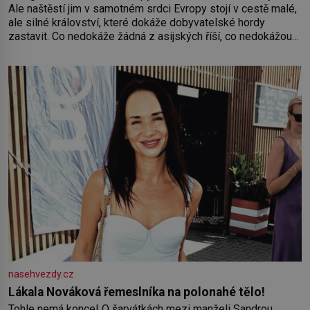
Ale naštěstí jim v samotném srdci Evropy stojí v cestě malé,
ale silné království, které dokáže dobyvatelské hordy
zastavit. Co nedokáže žádná z asijských říší, co nedokážou
Němci – to dokáže český král. Nebo že by ne? Mongolové
od roku 1223 postupují podél Kaspického a Azovského
moře,
nasehvezdy.cz
Lákala Nováková řemeslníka na polonahé tělo!
Tohle nemá konce! O šarvátkách mezi manželi Sandrou