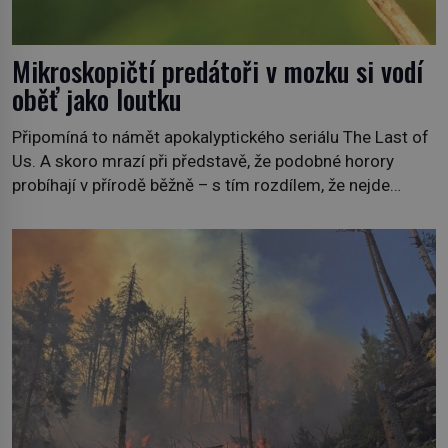
Mikroskopičtí predátoři v mozku si vodí
oběť jako loutku
Připomíná to námět apokalyptického seriálu The Last of
Us. A skoro mrazí při představě, že podobné horory
probíhají v přírodě běžně – s tím rozdílem, že nejde
pouze o infekce parazitickou houbou a že predátor
dokáže ovládat jen vývojově nesrovnatelně jednodušší
živočichy, než je člověk. Najít skutečné zombie není nic
nemožného ani v naší přírodě. […]