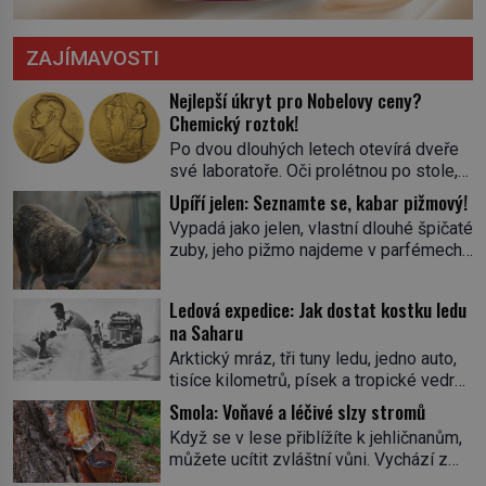
ZAJÍMAVOSTI
Nejlepší úkryt pro Nobelovy ceny?
Chemický roztok!
Po dvou dlouhých letech otevírá dveře
své laboratoře. Oči prolétnou po stole,
aby pak ulpěly na regálu, kde se nachází
Upíří jelen: Seznamte se, kabar pižmový!
všemožné látky. Hledá žluto-oranžovou
Vypadá jako jelen, vlastní dlouhé špičaté
tekutinu, jakmile ji zahlédne, nesmírně
zuby, jeho pižmo najdeme v parfémech
se mu uleví. Teď může svůj plán
celého světa a narazit na něj je velice
dokončit. Pod termínem aqua regia se
těžké. Tato charakteristika sedí na
skrývá směs s názvem lučavka
Ledová expedice: Jak dostat kostku ledu
jediného zástupce zvířecí říše – kabara
královská. Svůj přídomek nemá pro nic
na Saharu
pižmového. V Evropě ho jako první
za nic, […]
Arktický mráz, tři tuny ledu, jedno auto,
popíše švédský botanik Carl Linné
tisíce kilometrů, písek a tropické vedro.
(1707–1778), jenže v Asii o něm ví už
To je ve zkratce zdánlivě nesplnitelná
celá staletí. Zvíře připomíná jelena,
Smola: Voňavé a léčivé slzy stromů
výzva, která se promění v úžasné
v kohoutku dosahuje […]
Když se v lese přiblížíte k jehličnanům,
dobrodružství a důkaz, že nic není
můžete ucítit zvláštní vůni. Vychází z
nemožné. Vše začíná na podzim 1958
lepkavé látky, která vytéká z