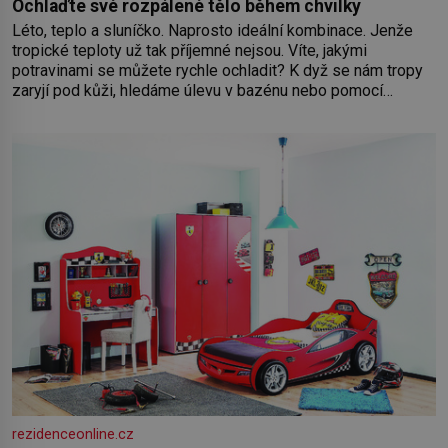
Ochlaďte své rozpálené tělo během chvilky
Léto, teplo a sluníčko. Naprosto ideální kombinace. Jenže
tropické teploty už tak příjemné nejsou. Víte, jakými
potravinami se můžete rychle ochladit? K dyž se nám tropy
zaryjí pod kůži, hledáme úlevu v bazénu nebo pomocí
klimatizace. Jenže ne vždycky můžeme být v jejich blízkosti.
Nemusíte však zoufat. Pokud budete mít promyšlený
jídelníček, žadné pařáky si na vás
rezidenceonline.cz