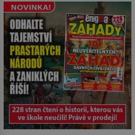
břehu pozoruje, ji údajně poznává, jenže
Ruža Vlajna má být v tu chvíli mrtvá celé
století. Vesnice Kisiljevo v
severovýchodním Srbsku má s upíry
nevyřízené účty. […]