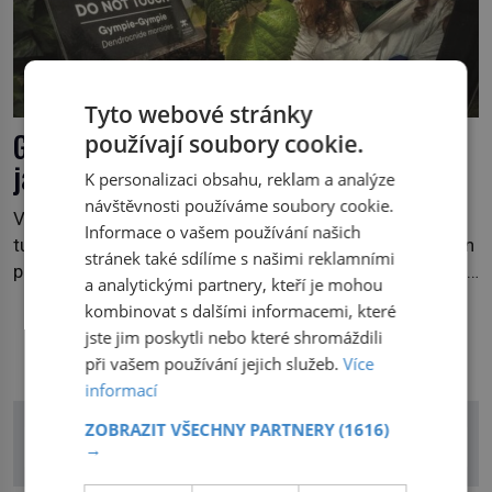
Tyto webové stránky
Gympie-gympie: Rostlina, která pálí
používají soubory cookie.
jako kyselina
K personalizaci obsahu, reklam a analýze
návštěvnosti používáme soubory cookie.
Výlet do australské přírody může na věci neznalého
Informace o vašem používání našich
turistu působit jako idyla – žádné velké šelmy, možná jen
stránek také sdílíme s našimi reklamními
pozor na hady. Jenže také na jedovaté pavouky a štíry a
a analytickými partnery, kteří je mohou
co už tuší málokdo, i na nenápadný keř se srdčitými listy.
kombinovat s dalšími informacemi, které
Stačí letmý dotyk a ozve se pronikavá bolest, která
jste jim poskytli nebo které shromáždili
DALŠÍ ČLÁNKY Z RUBRIKY
přetrvává i týdny. Nenápadný tento […]
při vašem používání jejich služeb.
Více
informací
ZOBRAZIT VŠECHNY PARTNERY
(1616)
→