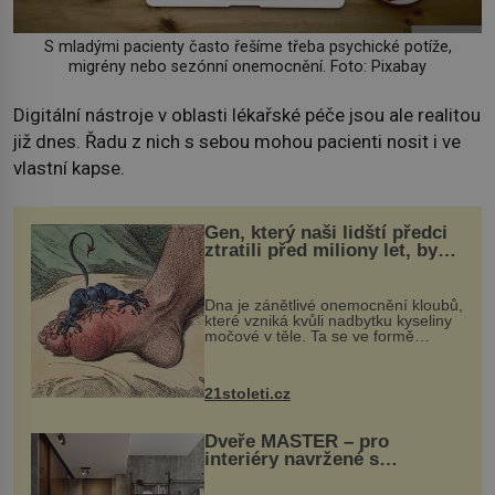
S mladými pacienty často řešíme třeba psychické potíže,
migrény nebo sezónní onemocnění. Foto: Pixabay
Digitální nástroje v oblasti lékařské péče jsou ale realitou
již dnes. Řadu z nich s sebou mohou pacienti nosit i ve
vlastní kapse.
Gen, který naši lidští předci
ztratili před miliony let, by
mohl pomoci s léčbou
„nemoci králů“
Dna je zánětlivé onemocnění kloubů,
které vzniká kvůli nadbytku kyseliny
močové v těle. Ta se ve formě
krystalků ukládá v blízkosti kloubů,
nejčastěji přitom postihuje palce na
nohou, a způsobuje bole...
21stoleti.cz
Dveře MASTER – pro
interiéry navržené s
rozumem i vášní!