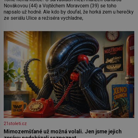
Novákovou (44) a Vojtěchem Moravcem (39) se toho
napsalo už hodně. Ale kdo by doufal, že horká zem u herečky
ze seriálu Ulice a režiséra vychladne,
21stoleti.cz
Mimozemšťané už možná volali. Jen jsme jejich