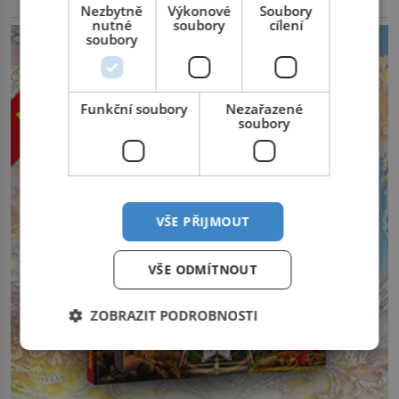
Nezbytně
Výkonové
Soubory
reklama
nutné
soubory
cílení
soubory
Funkční soubory
Nezařazené
soubory
VŠE PŘIJMOUT
VŠE ODMÍTNOUT
ZOBRAZIT PODROBNOSTI