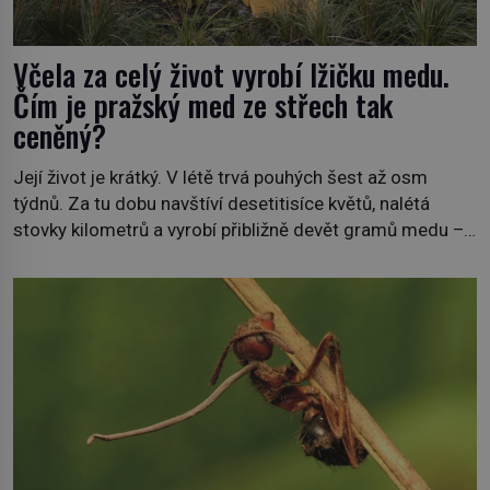
Včela za celý život vyrobí lžičku medu.
Čím je pražský med ze střech tak
ceněný?
Její život je krátký. V létě trvá pouhých šest až osm
týdnů. Za tu dobu navštíví desetitisíce květů, nalétá
stovky kilometrů a vyrobí přibližně devět gramů medu –
zhruba jednu čajovou lžičku. Sama o sobě se může zdát
bezvýznamná. Teprve když se spojí s dalšími desítkami
tisíc příslušnic svého včelstva, vznikne jeden z
nejdokonalejších organismů […]