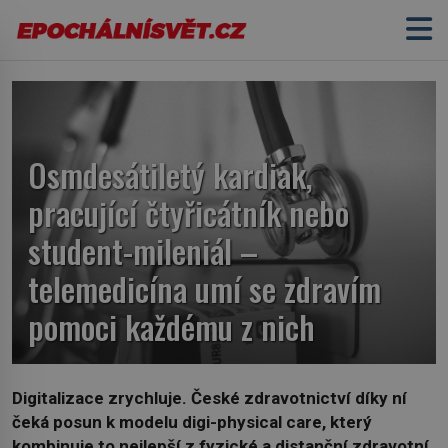
Osmdesátiletý kardiak,
pracující čtyřicátník nebo
student-mileniál –
telemedicína umí se zdravím
pomoci každému z nich
Digitalizace zrychluje. České zdravotnictví díky ní
čeká posun k modelu digi-physical care, který
kombinuje to nejlepší z fyzické a distanční zdravotní