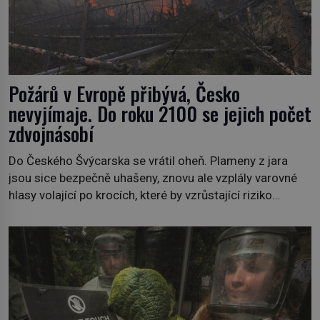
Požárů v Evropě přibývá, Česko
nevyjímaje. Do roku 2100 se jejich počet
zdvojnásobí
Do Českého Švýcarska se vrátil oheň. Plameny z jara
jsou sice bezpečně uhašeny, znovu ale vzplály varovné
hlasy volající po krocích, které by vzrůstající riziko
lesních požárů do budoucna minimalizovaly. Lesní
požáry už nejsou problémem pouze vzdáleného
Středomoří. S oteplujícím se klimatem, vysušenou
krajinou a desetiletími lidských zásahů se z nich stává
nový evropský normál […]