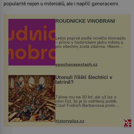
popularitě nejen u mileniálů, ale i napříč generacemi.
ROUDNICKÉ VINOBRANÍ
Letos poprvé podle nového konceptu
– přímo v historickém jádru města a
pro všechny zcela zdarma. Hlavní
program se odehraje na Karlově a
Husově náměstí. Návštěvníci se
mohou těšit na víno, burčák, pes...
epochanacestach.cz
Utonuli říšští šlechtici v
latríně?
Táhne mu na 20 let, ale už lze o
něm říct, že je to ostřílený politik.
Císař Fridrich Barbarossa proto
posílá svého syna a dědice Jindřicha
VI. do Erfurtu, aby se stal
prostředníkem při řešení sporu m...
historyplus.cz