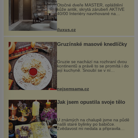
Otočné dveře MASTER, opláštění
kůže antik, skrytá zárubeň AKTIVE
40/00 Interiéry navrhované na
zakázku často vyžadují atypické
rozměry nejen nábytku, ale i
otvorových prvků. Technické zázemí
iluxus.cz
dnes umož...
Gruzínské masové knedlíčky
Gruzie se nachází na rozhraní dvou
kontinentů a právě to se promítá i do
její kuchyně. Snoubí se v ní
evropské a asijské chutě a díky tomu
vznikají rozmanité a chuťově bohaté
pokrmy, které rozhodně st...
nejsemsama.cz
Jak jsem opustila svoje tělo
U známých na chalupě jsme na půdě
našli staré bylinky po babičce.
Zvědavost mi nedala a připravila
jsem si z nich lektvar… Zimní pobyt
na chalupě se pro mě vlastní vinou