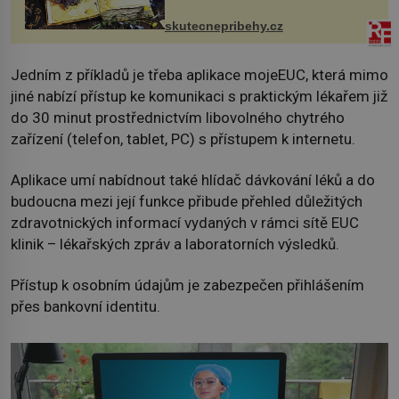
změnil v děsivý zážitek, na kt...
skutecnepribehy.cz
Jedním z příkladů je třeba aplikace mojeEUC, která mimo
jiné nabízí přístup ke komunikaci s praktickým lékařem již
do 30 minut prostřednictvím libovolného chytrého
zařízení (telefon, tablet, PC) s přístupem k internetu.
Aplikace umí nabídnout také hlídač dávkování léků a do
budoucna mezi její funkce přibude přehled důležitých
zdravotnických informací vydaných v rámci sítě EUC
klinik – lékařských zpráv a laboratorních výsledků.
Přístup k osobním údajům je zabezpečen přihlášením
přes bankovní identitu.