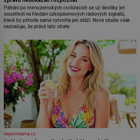
zprávu nedokázali rozpoznat
Pátrání po mimozemských civilizacích se už desítky let
soustředí na hledání úzkopásmových rádiových signálů,
které by příroda sama vytvořila jen stěží. Nová studie však
naznačuje, že právě tato strate
nejsemsama.cz