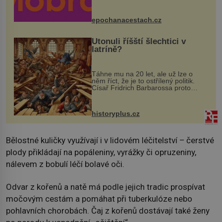
Husově náměstí. Návštěvníci se
mohou těšit na víno, burčák, pes...
epochanacestach.cz
Utonuli říšští šlechtici v
latríně?
Táhne mu na 20 let, ale už lze o
něm říct, že je to ostřílený politik.
Císař Fridrich Barbarossa proto
posílá svého syna a dědice Jindřicha
VI. do Erfurtu, aby se stal
prostředníkem při řešení sporu m...
historyplus.cz
Bělostné kuličky využívají i v lidovém léčitelství – čerstvé
plody přikládají na popáleniny, vyrážky či opruzeniny,
nálevem z bobulí léčí bolavé oči.
Odvar z kořenů a natě má podle jejich tradic prospívat
močovým cestám a pomáhat při tuberkulóze nebo
pohlavních chorobách. Čaj z kořenů dostávají také ženy