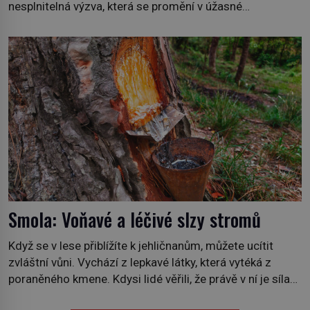
nesplnitelná výzva, která se promění v úžasné
dobrodružství a důkaz, že nic není nemožné. Vše začíná
na podzim 1958 jako hec. Rádio Luxembourg přichází s
neobvyklou výzvou. Tomu, kdo dokáže dopravit ze
severního polárního kruhu na […]
Smola: Voňavé a léčivé slzy stromů
Když se v lese přiblížíte k jehličnanům, můžete ucítit
zvláštní vůni. Vychází z lepkavé látky, která vytéká z
poraněného kmene. Kdysi lidé věřili, že právě v ní je síla
stromu. Smola také patří k nejstarším surovinám, s nimiž