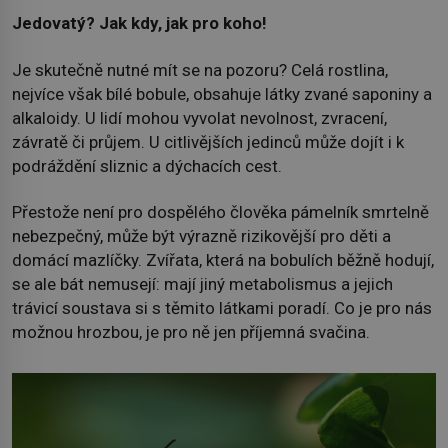
Jedovatý? Jak kdy, jak pro koho!
Je skutečně nutné mít se na pozoru? Celá rostlina,
nejvíce však bílé bobule, obsahuje látky zvané saponiny a
alkaloidy. U lidí mohou vyvolat nevolnost, zvracení,
závratě či průjem. U citlivějších jedinců může dojít i k
podráždění sliznic a dýchacích cest.
Přestože není pro dospělého člověka pámelník smrtelně
nebezpečný, může být výrazně rizikovější pro děti a
domácí mazlíčky. Zvířata, která na bobulích běžně hodují,
se ale bát nemusejí: mají jiný metabolismus a jejich
trávicí soustava si s těmito látkami poradí. Co je pro nás
možnou hrozbou, je pro ně jen příjemná svačina.