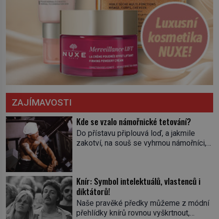
ZAJÍMAVOSTI
Kde se vzalo námořnické tetování?
Do přístavu připlouvá loď, a jakmile
zakotví, na souš se vyhrnou námořníci,
aby utišili žízeň i chtíč. Jdou oním
zvláštním houpavým krokem. A kdyby je
někdo nepoznal podle toho, napoví mu
Knír: Symbol intelektuálů, vlastenců i
potetované paže. Námořnická kérka je
diktátorů!
totiž něco jako uniforma. Tetování jako
takové má velmi hlubokou minulost.
Naše pravěké předky můžeme z módní
Tetovaný je už pračlověk Ötzi, který
přehlídky knírů rovnou vyškrtnout,