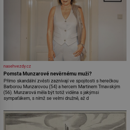
nasehvezdy.cz
Pomsta Munzarové nevěrnému muži?
Přímo skandální zvěsti zaznívají ve spojitosti s herečkou
Barborou Munzarovou (54) a hercem Martinem Trnavským
(56). Munzarová měla být totiž viděna s jakýmsi
sympaťákem, s nímž se velmi družně, až d