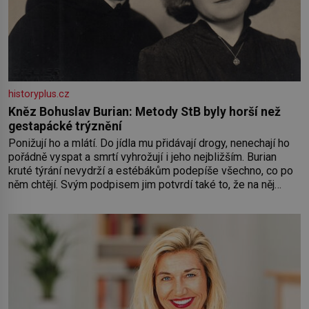
historyplus.cz
Kněz Bohuslav Burian: Metody StB byly horší než
gestapácké trýznění
Ponižují ho a mlátí. Do jídla mu přidávají drogy, nenechají ho
pořádně vyspat a smrtí vyhrožují i jeho nejbližším. Burian
kruté týrání nevydrží a estébákům podepíše všechno, co po
něm chtějí. Svým podpisem jim potvrdí také to, že na něj
během výslechů nikdo nevyvíjel fyzický ani psychický nátlak.
Syn brněnského řezníka chce být knězem a