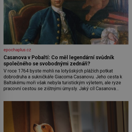
epochaplus.cz
Casanova v Pobaltí: Co měl legendární svůdník
společného se svobodnými zednáři?
V roce 1764 byste mohli na lotyšských plážích potkat
dobrodruha a sukničkáře Giacoma Casanovu. Jeho cesta k
Baltskému moři však nebyla turistickým výletem, ale ryze
pracovní cestou se zištnými úmysly. Jaký cíl Casanova
sledoval, když se například procházel uličkami lotyšské
Rigy? Casanova v Pobaltí kontaktoval tamní zednářské lóže.
Nebyl v této oblasti žádným nováčkem, protože do
zednářské