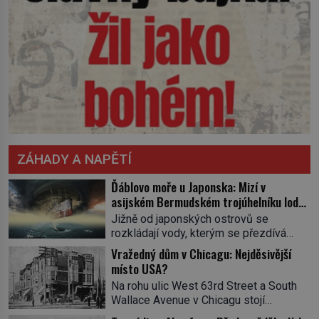
ZÁHADY A NAPĚTÍ
Ďáblovo moře u Japonska: Mizí v
asijském Bermudském trojúhelníku lodě
ve spárech neznámé síly?
Jižně od japonských ostrovů se
rozkládají vody, kterým se přezdívá
Ďáblovo moře. Vypráví se o lodích
Vražedný dům v Chicagu: Nejděsivější
mizejících beze stopy, podivných
místo USA?
světlech, zrádných proudech i mořských
Na rohu ulic West 63rd Street a South
dracích, kteří měli tyto končiny střežit už
Wallace Avenue v Chicagu stojí
v dávných legendách. Je tichomořský
nenápadná pošta. Nemá žádný speciální
Dračí trojúhelník skutečně prokletým