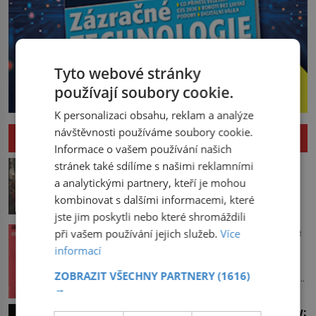
Tyto webové stránky
používají soubory cookie.
K personalizaci obsahu, reklam a analýze
návštěvnosti používáme soubory cookie.
HISTORIE
Informace o vašem používání našich
Pád Maximiliena Robespierra: Zuřivého
stránek také sdílíme s našimi reklamními
jakobína nikdo nelitoval?
a analytickými partnery, kteří je mohou
V horké letní noci trpí Robespierre
kombinovat s dalšími informacemi, které
krutými bolestmi. Zmítá se na lůžku a
jste jim poskytli nebo které shromáždili
hlavou mu víří kolotoč myšlenek. Když
Vařila prvorepubliková hospodyně podle
při vašem používání jejich služeb.
Více
se probere z mdlob, vzpomene si na
sandtnerek?
informací
jednu z pařížských jasnovidek, kterou
Hospodyně Františka přemítá, co bude
před lety navštívil. Prorokovala mu
ZOBRAZIT VŠECHNY PARTNERY
(1616)
dneska vařit. Pracuje v rodině pana rady
tragický osud. Tehdy se jí vysmál.
→
a ten má mlsný jazýček. Zalistuje proto
„Robespierre to dotáhne hodně daleko,“
rychle v jedné ze „sandtnerek“.
Úchvatné tiáry britské královské rodiny:
prohlásil o něm jiný významný