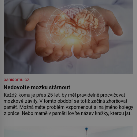
panidomu.cz
Nedovolte mozku stárnout
Každý, komu je přes 25 let, by měl pravidelně procvičovat
mozkové závity. V tomto období se totiž začíná zhoršovat
paměť. Možná máte problém vzpomenout si na jméno kolegy
z práce. Nebo marně v paměti lovíte název knížky, kterou jste
nedávno přečetli. Je to opravdu tak, s věkem jako kdyby se
paměť rozhodla stávkovat. Cvičte