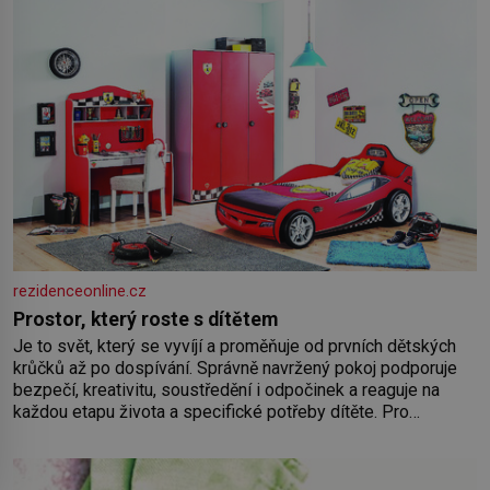
rezidenceonline.cz
Prostor, který roste s dítětem
Je to svět, který se vyvíjí a proměňuje od prvních dětských
krůčků až po dospívání. Správně navržený pokoj podporuje
bezpečí, kreativitu, soustředění i odpočinek a reaguje na
každou etapu života a specifické potřeby dítěte. Pro
nejmenší je klíčová jednoduchost, měkkost a bezpečí, proto
by pokoj miminka měl působit především klidně a útulně.
Předškolní věk je