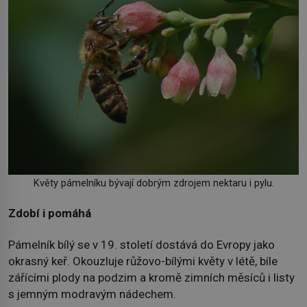
Květy pámelníku bývají dobrým zdrojem nektaru i pylu.
Zdobí i pomáhá
Pámelník bílý se v 19. století dostává do Evropy jako
okrasný keř. Okouzluje růžovo-bílými květy v létě, bíle
zářícími plody na podzim a kromě zimních měsíců i listy
s jemným modravým nádechem.