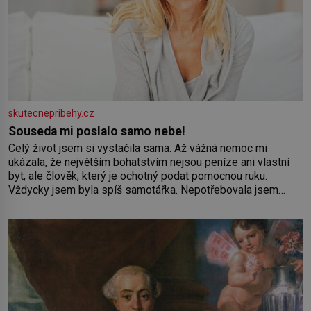
skutecnepribehy.cz
Souseda mi poslalo samo nebe!
Celý život jsem si vystačila sama. Až vážná nemoc mi
ukázala, že největším bohatstvím nejsou peníze ani vlastní
byt, ale člověk, který je ochotný podat pomocnou ruku.
Vždycky jsem byla spíš samotářka. Nepotřebovala jsem
kolem sebe partu kamarádek ani partnera. Stačily mi knihy,
práce a hlavně klid. Hned po studiích jsem odešla z rodného
města,