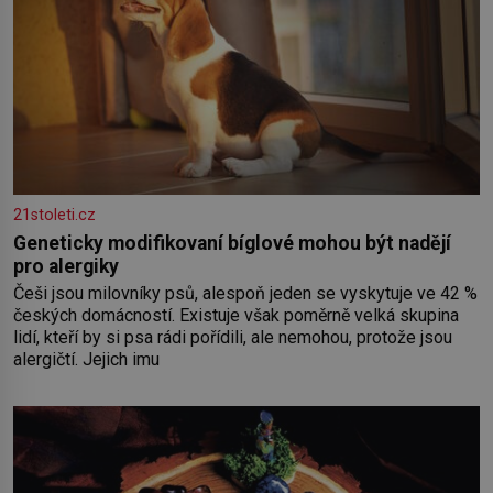
21stoleti.cz
Geneticky modifikovaní bíglové mohou být nadějí
pro alergiky
Češi jsou milovníky psů, alespoň jeden se vyskytuje ve 42 %
českých domácností. Existuje však poměrně velká skupina
lidí, kteří by si psa rádi pořídili, ale nemohou, protože jsou
alergičtí. Jejich imu