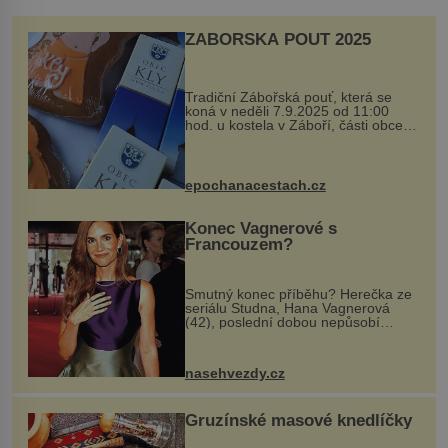
ZÁBOŘSKÁ POUŤ 2025
Tradiční Zábořská pouť, která se
koná v neděli 7.9.2025 od 11:00
hod. u kostela v Záboří, části obce
Kly u Mělníka. V programu naleznete
komentovanou prohlídku kostela,
dobovou hudbu, řemesla, atrakce...
epochanacestach.cz
Konec Vagnerové s
Francouzem?
Smutný konec příběhu? Herečka ze
seriálu Studna, Hana Vagnerová
(42), poslední dobou nepůsobí
nejšťastněji. Ačkoli časy její anorexie
jsou už dávno pryč a opět se pyšnila
ženskými křivkami, najednou s...
nasehvezdy.cz
Gruzínské masové knedlíčky