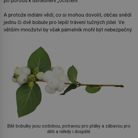
po porodu k usnadnění „očištění“.
A protože indiáni vědí, co si mohou dovolit, občas snědí
jednu či dvě bobule pro lepší trávení tučných jídel. Ve
větším množství by však pámelník mohl být nebezpečný.
Bílé bobulky jsou ozdobou, potravou pro ptáky a zábavou pro
děti a někdy i dospělé.