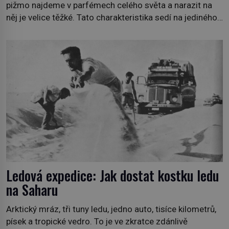
pižmo najdeme v parfémech celého světa a narazit na
něj je velice těžké. Tato charakteristika sedí na jediného
zástupce zvířecí říše – kabara pižmového. V Evropě ho
jako první popíše švédský botanik Carl Linné (1707–
1778), jenže v Asii o něm ví už celá staletí. Zvíře
připomíná jelena, v kohoutku dosahuje […]
Ledová expedice: Jak dostat kostku ledu
na Saharu
Arktický mráz, tři tuny ledu, jedno auto, tisíce kilometrů,
písek a tropické vedro. To je ve zkratce zdánlivě