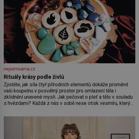
nejsemsama.cz
Rituály krásy podle živlů
Zjistěte, jak síla čtyř přírodních elementů dokáže proměnit
vaši koupelnu v posvátný prostor pro omlazení těla i
zklidnění unavené mysli. Jak pečovat o pleť a tělo v souladu
s hvězdami? Každá z nás v sobě nese otisk vesmíru, který
se projevuje nejen v naší povaze, ale i v potřebách naší
pokožky. Ohnivá znamení Ženy narozené ve znamení Berana,
Lva a Střelce v sobě nesou žár, odvahu a neutuchající elán.
Vaše