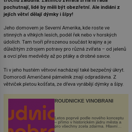
pochutnají, lidé by měli být obezřetní. Ale indiáni z
jejích větví dělají dýmky i šípy!
Jeho domovem je Severní Amerika, kde roste ve
stinných a vlhkých lesích, podél řek nebo v horských
údolích. Tam tvoří přirozenou součást krajiny a je
důležitým zdrojem potravy pro různá zvířata – od jelenů
a ovcí přes medvědy až po ptáky a drobné savce.
Ti v jeho hustém větvoví nacházejí také bezpečný úkryt.
Domorodí Američané pámelník znají odpradávna. Z
větviček pletou košťata, ze dřeva vyrábějí dýmky a šípy.
ROUDNICKÉ VINOBRANÍ
Letos poprvé podle nového konceptu
– přímo v historickém jádru města a
pro všechny zcela zdarma. Hlavní
program se odehraje na Karlově a