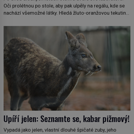
Oči prolétnou po stole, aby pak ulpěly na regálu, kde se
nachází všemožné látky. Hledá žluto-oranžovou tekutinu,
jakmile ji zahlédne, nesmírně se mu uleví. Teď může svůj
plán dokončit. Pod termínem aqua regia se skrývá
směs s názvem lučavka královská. Svůj přídomek nemá
pro nic za nic, […]
Upíří jelen: Seznamte se, kabar pižmový!
Vypadá jako jelen, vlastní dlouhé špičaté zuby, jeho