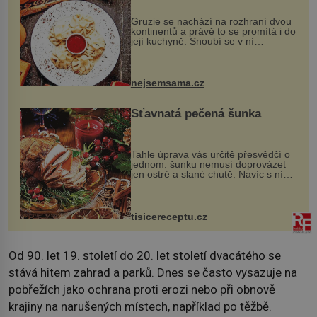
Gruzie se nachází na rozhraní dvou
kontinentů a právě to se promítá i do
její kuchyně. Snoubí se v ní
evropské a asijské chutě a díky tomu
vznikají rozmanité a chuťově bohaté
pokrmy, které rozhodně st...
nejsemsama.cz
Šťavnatá pečená šunka
Tahle úprava vás určitě přesvědčí o
jednom: šunku nemusí doprovázet
jen ostré a slané chutě. Navíc s ní
nakrmíte poměrně hodně hladových
krků. Ingredience sádlo 3 kg šunky
vcelku 3 stroužky česneku hl...
tisicereceptu.cz
Od 90. let 19. století do 20. let století dvacátého se
stává hitem zahrad a parků. Dnes se často vysazuje na
pobřežích jako ochrana proti erozi nebo při obnově
krajiny na narušených místech, například po těžbě.