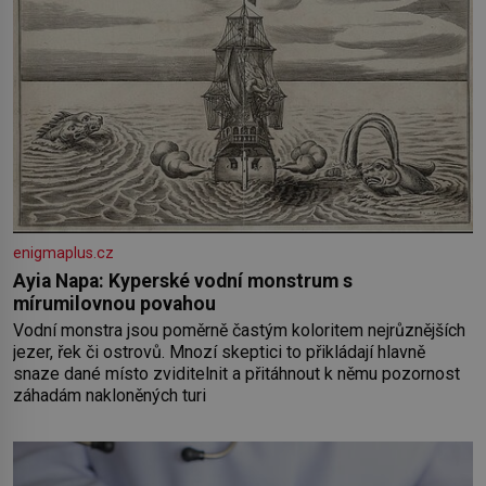
enigmaplus.cz
Ayia Napa: Kyperské vodní monstrum s
mírumilovnou povahou
Vodní monstra jsou poměrně častým koloritem nejrůznějších
jezer, řek či ostrovů. Mnozí skeptici to přikládají hlavně
snaze dané místo zviditelnit a přitáhnout k němu pozornost
záhadám nakloněných turi