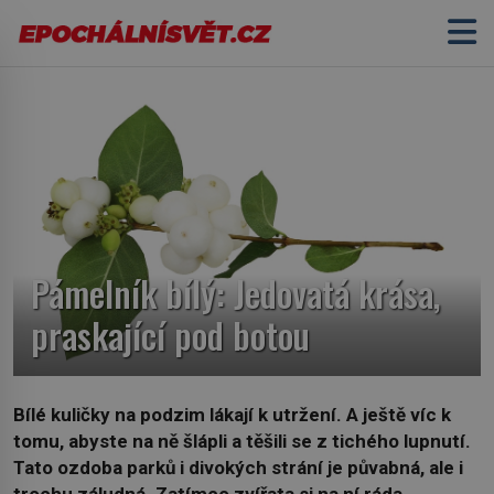
Pámelník bílý: Jedovatá krása,
praskající pod botou
Bílé kuličky na podzim lákají k utržení. A ještě víc k
tomu, abyste na ně šlápli a těšili se z tichého lupnutí.
Tato ozdoba parků i divokých strání je půvabná, ale i
trochu záludná. Zatímco zvířata si na ní ráda