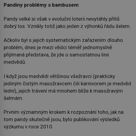
Pandiny problémy s bambusem
Pandy velké si však v evoluční loterii nevytáhly příliš
dobrý los. Vznikly totiž jako jeden z výhonků řádu šelem.
Ačkoliv byl s jejich systematickým zařazením dlouho
problém, dnes je mezi vědci téměř jednomyslně
přijímaná představa, že jde o samostatnou linii
medvědů.
I když jsou medvědi většinou všežravci (prakticky
jediným čistým masožravcem čili karnivorem je medvěd
lední), jejich trávení má mnohem blíže k masožravým
šelmám.
Prvním významným krokem k rozpoznání toho, jak na
tom pandy skutečně jsou, bylo publikování výsledků
výzkumu v roce 2010.