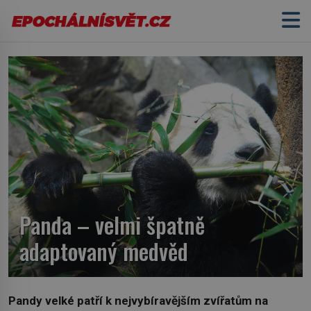
Panda – velmi špatně
adaptovaný medvěd
Pandy velké patří k nejvybíravějším zvířatům na