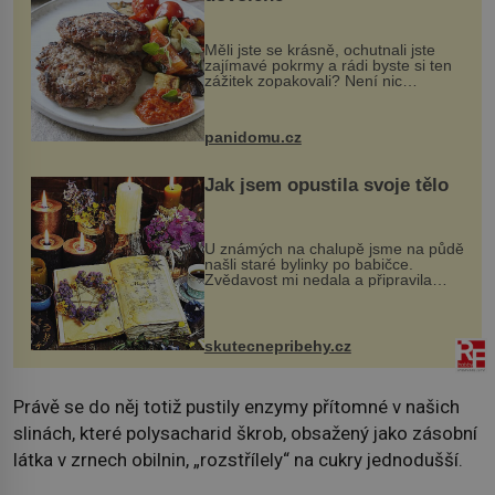
Měli jste se krásně, ochutnali jste
zajímavé pokrmy a rádi byste si ten
zážitek zopakovali? Není nic
snazšího. Pljeskavica (10 porcí)
Možná jste ji ochutnali na dovolené v
bývalé Jugoslávii, lze ji vi...
panidomu.cz
Jak jsem opustila svoje tělo
U známých na chalupě jsme na půdě
našli staré bylinky po babičce.
Zvědavost mi nedala a připravila
jsem si z nich lektvar… Zimní pobyt
na chalupě se pro mě vlastní vinou
změnil v děsivý zážitek, na kt...
skutecnepribehy.cz
Právě se do něj totiž pustily enzymy přítomné v našich
slinách, které polysacharid škrob, obsažený jako zásobní
látka v zrnech obilnin, „rozstřílely“ na cukry jednodušší.