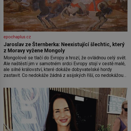
epochaplus.cz
Jaroslav ze Šternberka: Neexistující šlechtic, který
z Moravy vyžene Mongoly
Mongolové se tlačí do Evropy a hrozí, že ovládnou celý svět.
Ale naštěstí jim v samotném srdci Evropy stojí v cestě malé,
ale silné království, které dokáže dobyvatelské hordy
zastavit. Co nedokáže žádná z asijských říší, co nedokážou
Němci – to dokáže český král. Nebo že by ne? Mongolové
od roku 1223 postupují podél Kaspického a Azovského
moře,