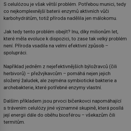
S celulózou je však větší problém. Potřebou munici, tedy
co nejkomplexnější baterii enzymů aktivních vůči
karbohydrátům, totiž příroda nadělila jen málokomu.
Jak tedy tento problém obejít? Inu, díky milionům let,
které měla evoluce k dispozici, to zase tak velký problém
není. Příroda vsadila na velmi efektivní způsob –
spolupráci.
Například jedněm z nejefektivnějších býložravců (čili
herbivorů) – přežvýkavcům – pomáhá nejen jejich
složený žaludek, ale zejména symbiotické bakterie a
archebakterie, které potřebné enzymy vlastní.
Dalším příkladem jsou prvoci bičenkovci napomáhající
s trávením celulózy jiné významné skupině, která posílá
její energii dále do oběhu biosférou – všekazům čili
termitům.