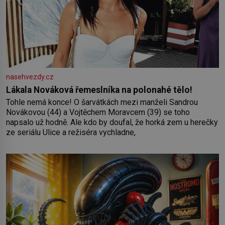
nasehvezdy.cz
Lákala Nováková řemeslníka na polonahé tělo!
Tohle nemá konce! O šarvátkách mezi manželi Sandrou
Novákovou (44) a Vojtěchem Moravcem (39) se toho
napsalo už hodně. Ale kdo by doufal, že horká zem u herečky
ze seriálu Ulice a režiséra vychladne,