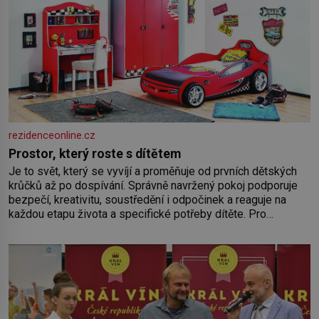
rezidenceonline.cz
Prostor, který roste s dítětem
Je to svět, který se vyvíjí a proměňuje od prvních dětských
krůčků až po dospívání. Správně navržený pokoj podporuje
bezpečí, kreativitu, soustředění i odpočinek a reaguje na
každou etapu života a specifické potřeby dítěte. Pro
nejmenší je klíčová jednoduchost, měkkost a bezpečí, proto
by pokoj miminka měl působit především klidně a útulně.
Předškolní věk je