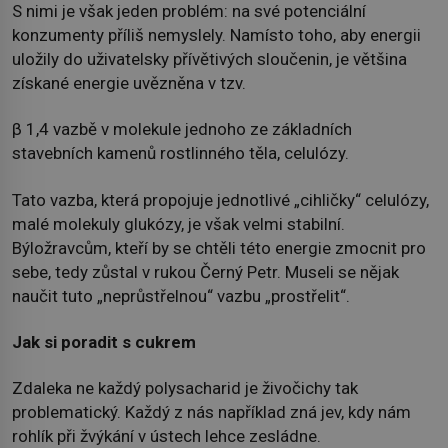
S nimi je však jeden problém: na své potenciální
konzumenty příliš nemyslely. Namísto toho, aby energii
uložily do uživatelsky přívětivých sloučenin, je většina
získané energie uvězněna v tzv.
β 1,4 vazbě v molekule jednoho ze základních
stavebních kamenů rostlinného těla, celulózy.
Tato vazba, která propojuje jednotlivé „cihličky“ celulózy,
malé molekuly glukózy, je však velmi stabilní.
Býložravcům, kteří by se chtěli této energie zmocnit pro
sebe, tedy zůstal v rukou Černý Petr. Museli se nějak
naučit tuto „neprůstřelnou“ vazbu „prostřelit“.
Jak si poradit s cukrem
Zdaleka ne každý polysacharid je živočichy tak
problematický. Každý z nás například zná jev, kdy nám
rohlík při žvýkání v ústech lehce zesládne.