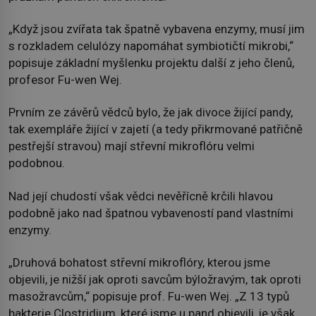
„Když jsou zvířata tak špatně vybavena enzymy, musí jim
s rozkladem celulózy napomáhat symbiotičtí mikrobi,“
popisuje základní myšlenku projektu další z jeho členů,
profesor Fu-wen Wej.
Prvním ze závěrů vědců bylo, že jak divoce žijící pandy,
tak exempláře žijící v zajetí (a tedy přikrmované patřičně
pestřejší stravou) mají střevní mikroflóru velmi
podobnou.
Nad její chudostí však vědci nevěřícně krčili hlavou
podobně jako nad špatnou vybaveností pand vlastními
enzymy.
„Druhová bohatost střevní mikroflóry, kterou jsme
objevili, je nižší jak oproti savcům býložravým, tak oproti
masožravcům,“ popisuje prof. Fu-wen Wej. „Z 13 typů
bakterie Clostridium, které jsme u pand objevili, je však