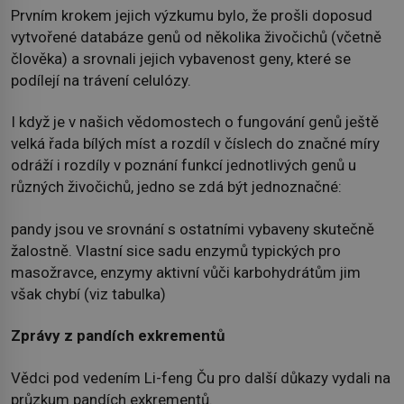
Prvním krokem jejich výzkumu bylo, že prošli doposud
vytvořené databáze genů od několika živočichů (včetně
člověka) a srovnali jejich vybavenost geny, které se
podílejí na trávení celulózy.
I když je v našich vědomostech o fungování genů ještě
velká řada bílých míst a rozdíl v číslech do značné míry
odráží i rozdíly v poznání funkcí jednotlivých genů u
různých živočichů, jedno se zdá být jednoznačné:
pandy jsou ve srovnání s ostatními vybaveny skutečně
žalostně. Vlastní sice sadu enzymů typických pro
masožravce, enzymy aktivní vůči karbohydrátům jim
však chybí (viz tabulka)
Zprávy z pandích exkrementů
Vědci pod vedením Li-feng Ču pro další důkazy vydali na
průzkum pandích exkrementů.