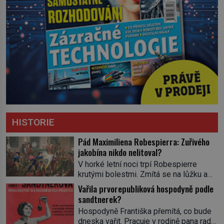
HISTORIE
Pád Maximiliena Robespierra: Zuřivého
jakobína nikdo nelitoval?
V horké letní noci trpí Robespierre
krutými bolestmi. Zmítá se na lůžku a
hlavou mu víří kolotoč myšlenek. Když
Vařila prvorepubliková hospodyně podle
se probere z mdlob, vzpomene si na
sandtnerek?
jednu z pařížských jasnovidek, kterou
Hospodyně Františka přemítá, co bude
před lety navštívil. Prorokovala mu
dneska vařit. Pracuje v rodině pana rady