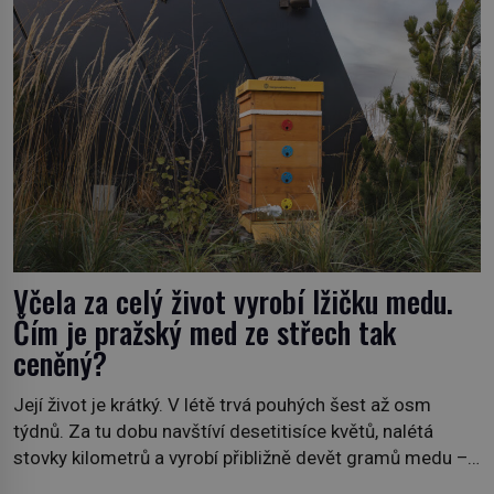
Včela za celý život vyrobí lžičku medu.
Čím je pražský med ze střech tak
ceněný?
Její život je krátký. V létě trvá pouhých šest až osm
týdnů. Za tu dobu navštíví desetitisíce květů, nalétá
stovky kilometrů a vyrobí přibližně devět gramů medu –
zhruba jednu čajovou lžičku. Sama o sobě se může zdát