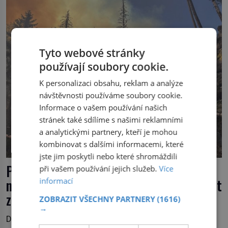
živočichy, než je člověk. Najít skutečné zombie není nic
nemožného ani v naší přírodě. […]
Tyto webové stránky
používají soubory cookie.
K personalizaci obsahu, reklam a analýze
návštěvnosti používáme soubory cookie.
Informace o vašem používání našich
stránek také sdílíme s našimi reklamními
a analytickými partnery, kteří je mohou
kombinovat s dalšími informacemi, které
jste jim poskytli nebo které shromáždili
Požárů v Evropě přibývá, Česko
při vašem používání jejich služeb.
Více
nevyjímaje. Do roku 2100 se jejich počet
informací
zdvojnásobí
ZOBRAZIT VŠECHNY PARTNERY
(1616)
→
Do Českého Švýcarska se vrátil oheň. Plameny z jara