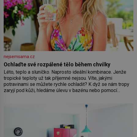
nejsemsama.cz
Ochlaďte své rozpálené tělo během chvilky
Léto, teplo a sluníčko. Naprosto ideální kombinace. Jenže
tropické teploty už tak příjemné nejsou. Víte, jakými
potravinami se můžete rychle ochladit? K dyž se nám tropy
zaryjí pod kůži, hledáme úlevu v bazénu nebo pomocí
klimatizace. Jenže ne vždycky můžeme být v jejich blízkosti.
Nemusíte však zoufat. Pokud budete mít promyšlený
jídelníček, žadné pařáky si na vás