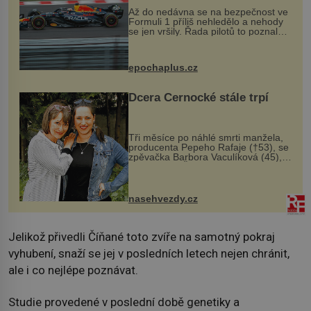
Až do nedávna se na bezpečnost ve
Formuli 1 příliš nehledělo a nehody
se jen vršily. Řada pilotů to poznala
na vlastní kůži, často s trvalými
následky nebo bohužel i ztrátou
života. Dnes nepochopiteln...
epochaplus.cz
Dcera Černocké stále trpí
Tři měsíce po náhlé smrti manžela,
producenta Pepeho Rafaje (†53), se
zpěvačka Barbora Vaculíková (45),
dcera Petry Černocké (75), poprvé
ozvala veřejnosti. Na sociální síti
sdílela, že se snaží fung...
nasehvezdy.cz
Jelikož přivedli Číňané toto zvíře na samotný pokraj
vyhubení, snaží se jej v posledních letech nejen chránit,
ale i co nejlépe poznávat.
Studie provedené v poslední době genetiky a