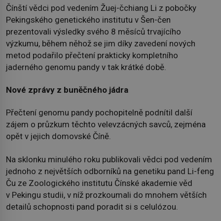
Čínští vědci pod vedením Žuej-čchiang Li z pobočky
Pekingského genetického institutu v Šen-čen
prezentovali výsledky svého 8 měsíců trvajícího
výzkumu, během něhož se jim díky zavedení nových
metod podařilo přečtení prakticky kompletního
jaderného genomu pandy v tak krátké době.
Nové zprávy z buněčného jádra
Přečtení genomu pandy pochopitelně podnítil další
zájem o průzkum těchto velevzácných savců, zejména
opět v jejich domovské Číně.
Na sklonku minulého roku publikovali vědci pod vedením
jednoho z největších odborníků na genetiku pand Li-feng
Ču ze Zoologického institutu Čínské akademie věd
v Pekingu studii, v níž prozkoumali do mnohem větších
detailů schopnosti pand poradit si s celulózou.