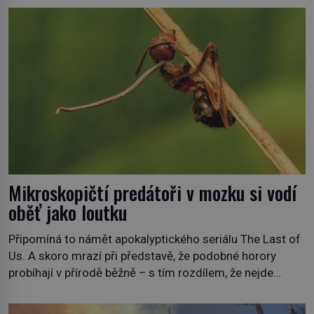
bezvýznamná. Teprve když se spojí s dalšími desítkami
tisíc příslušnic svého včelstva, vznikne jeden z
nejdokonalejších organismů […]
Mikroskopičtí predátoři v mozku si vodí
oběť jako loutku
Připomíná to námět apokalyptického seriálu The Last of
Us. A skoro mrazí při představě, že podobné horory
probíhají v přírodě běžně – s tím rozdílem, že nejde
pouze o infekce parazitickou houbou a že predátor
dokáže ovládat jen vývojově nesrovnatelně jednodušší