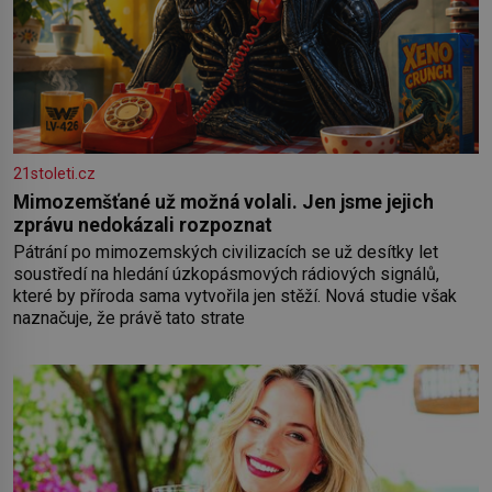
21stoleti.cz
Mimozemšťané už možná volali. Jen jsme jejich
zprávu nedokázali rozpoznat
Pátrání po mimozemských civilizacích se už desítky let
soustředí na hledání úzkopásmových rádiových signálů,
které by příroda sama vytvořila jen stěží. Nová studie však
naznačuje, že právě tato strate