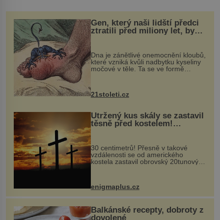
Gen, který naši lidští předci
ztratili před miliony let, by
mohl pomoci s léčbou
„nemoci králů“
Dna je zánětlivé onemocnění kloubů,
které vzniká kvůli nadbytku kyseliny
močové v těle. Ta se ve formě
krystalků ukládá v blízkosti kloubů,
nejčastěji přitom postihuje palce na
nohou, a způsobuje bole...
21stoleti.cz
Utržený kus skály se zastavil
těsně před kostelem!
Ochránila ho boží síla?
30 centimetrů! Přesně v takové
vzdálenosti se od amerického
kostela zastavil obrovský 20tunový
balvan, který se v květnu 2014
nečekaně odtrhl od nedaleké skály
při její demolici. Podle místních stojí
enigmaplus.cz
...
Balkánské recepty, dobroty z
dovolené