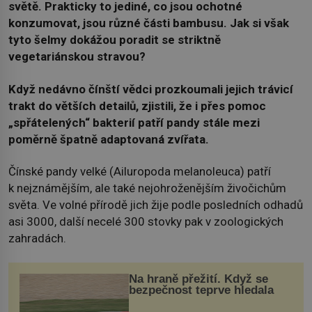
světě. Prakticky to jediné, co jsou ochotné
konzumovat, jsou různé části bambusu. Jak si však
tyto šelmy dokážou poradit se striktně
vegetariánskou stravou?
Když nedávno čínští vědci prozkoumali jejich trávicí
trakt do větších detailů, zjistili, že i přes pomoc
„spřátelených“ bakterií patří pandy stále mezi
poměrně špatně adaptovaná zvířata.
Čínské pandy velké (Ailuropoda melanoleuca) patří
k nejznámějším, ale také nejohroženějším živočichům
světa. Ve volné přírodě jich žije podle posledních odhadů
asi 3000, další necelé 300 stovky pak v zoologických
zahradách.
Na hraně přežití. Když se
bezpečnost teprve hledala