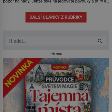
pozor na hady. Jenže také na jedovaté pavouky a štíry a
co už tuší málokdo, i na nenápadný keř se srdčitými listy.
Stačí letmý dotyk a ozve se pronikavá bolest, která
DALŠÍ ČLÁNKY Z RUBRIKY
přetrvává i týdny. Nenápadný tento […]
reklama