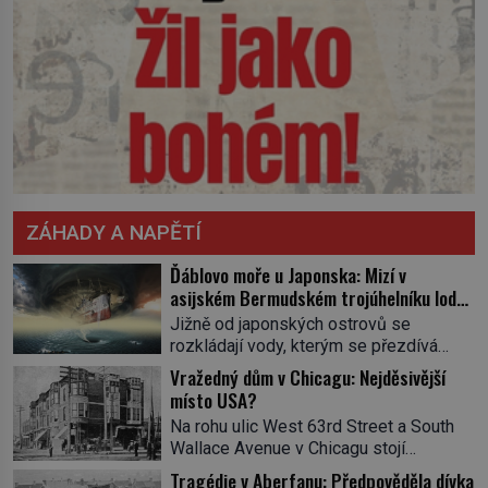
ZÁHADY A NAPĚTÍ
Ďáblovo moře u Japonska: Mizí v
asijském Bermudském trojúhelníku lodě
ve spárech neznámé síly?
Jižně od japonských ostrovů se
rozkládají vody, kterým se přezdívá
Ďáblovo moře. Vypráví se o lodích
Vražedný dům v Chicagu: Nejděsivější
mizejících beze stopy, podivných
místo USA?
světlech, zrádných proudech i mořských
Na rohu ulic West 63rd Street a South
dracích, kteří měli tyto končiny střežit už
Wallace Avenue v Chicagu stojí
v dávných legendách. Je tichomořský
nenápadná pošta. Nemá žádný speciální
Dračí trojúhelník skutečně prokletým
Tragédie v Aberfanu: Předpověděla dívka