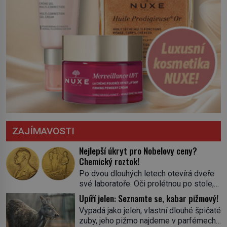
ZAJÍMAVOSTI
Nejlepší úkryt pro Nobelovy ceny?
Chemický roztok!
Po dvou dlouhých letech otevírá dveře
své laboratoře. Oči prolétnou po stole,
aby pak ulpěly na regálu, kde se nachází
Upíří jelen: Seznamte se, kabar pižmový!
všemožné látky. Hledá žluto-oranžovou
Vypadá jako jelen, vlastní dlouhé špičaté
tekutinu, jakmile ji zahlédne, nesmírně
zuby, jeho pižmo najdeme v parfémech
se mu uleví. Teď může svůj plán