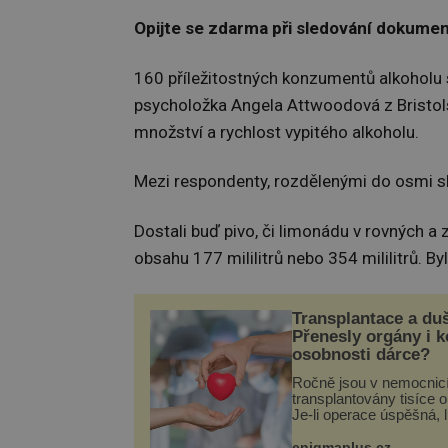
Opijte se zdarma při sledování dokume
160 příležitostných konzumentů alkoholu 
psycholožka Angela Attwoodová z Bristolsk
množství a rychlost vypitého alkoholu.
Mezi respondenty, rozdělenými do osmi skup
Dostali buď pivo, či limonádu v rovných a 
obsahu 177 mililitrů nebo 354 mililitrů. 
Transplantace a du
Přenesly orgány i 
osobnosti dárce?
Ročně jsou v nemocnic
transplantovány tisíce 
Je-li operace úspěšná, 
tělo přijme darovaný or
své a pacient může vés
enigmaplus.cz