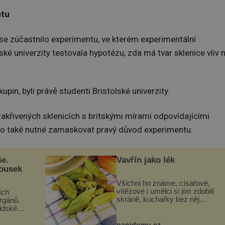
ntu
se zúčastnilo experimentu, ve kterém experimentální
é univerzity testovala hypotézu, zda má tvar sklenice vliv 
in, byli právě studenti Bristolské univerzity.
zakřivených sklenicích s britskými mírami odpovídajícími
Bylo také nutné zamaskovat pravý důvod experimentu.
še.
Vavřín jako lék
kousek
Všichni ho známe, císařové,
vítězové i umělci si jím zdobili
ích
skráně, kuchařky bez něj
orgánů.
neuvaří, a to ještě nevíte, že
lidské
bobkový list může výrazně
gán za
zmírnit některé naše neduhy.
t
panidomu.cz