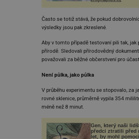
plnohodnotný život. Ale
při transplantaci nepřijí
Často se totiž stává, že pokud dobrovolní
výsledky jsou pak zkreslené.
Aby v tomto případě testovaní pili tak, jak 
přírodě. Sledovali přírodovědný dokument a
považovali za běžné občerstvení pro účast
Není půlka, jako půlka
V průběhu experimentu se stopovalo, za ja
rovné sklenice, průměrně vypila 354 milili
méně než 8 minut.
Gen, který naši lidš
předci ztratili před
let, by mohl pomoc