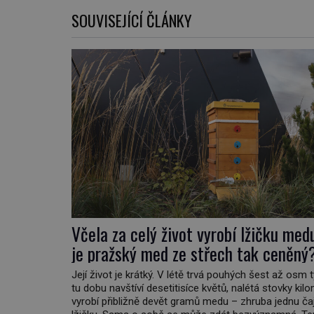
SOUVISEJÍCÍ ČLÁNKY
Včela za celý život vyrobí lžičku med
je pražský med ze střech tak ceněný
Její život je krátký. V létě trvá pouhých šest až osm 
tu dobu navštíví desetitisíce květů, nalétá stovky kil
vyrobí přibližně devět gramů medu – zhruba jednu č