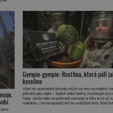
prve
vývojově nesrovnatelně jednodušší živočichy, než je č
ho
Najít skutečné zombie není nic nemožného ani v naší p
 […]
[…]
Gympie-gympie: Rostlina, která pálí j
kyselina
Výlet do australské přírody může na věci neznalého tur
ímaje.
působit jako idyla – žádné velké šelmy, možná jen poz
hady. Jenže také na jedovaté pavouky a štíry a co už t
sobí
málokdo, i na nenápadný keř se srdčitými listy. Stačí l
dotyk a ozve se pronikavá bolest, která přetrvává i týd
a jsou
Nenápadný tento […]