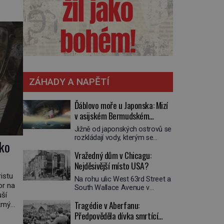
lověk.
řírodě.
ZÁHADY A NAPĚTÍ
Ďáblovo moře u Japonska: Mizí
v asijském Bermudském
trojúhelníku lodě ve spárech
Jižně od japonských ostrovů se
neznámé síly?
rozkládají vody, kterým se
ako
přezdívá Ďáblovo moře. Vypráví
Vražedný dům v Chicagu:
se o lodích mizejících beze
stopy, podivných světlech,
Nejděsivější místo USA?
zrádných proudech i mořských
istu
Na rohu ulic West 63rd Street a
dracích, kteří měli tyto končiny
or na
South Wallace Avenue v
střežit už v dávných legendách.
uší
Chicagu stojí nenápadná pošta.
Je tichomořský Dračí
Tragédie v Aberfanu:
etmý
Nemá žádný speciální nápis ani
trojúhelník skutečně prokletým
pamětní desku. A přesto prý
Předpověděla dívka smrtící
ny.
místem, nebo se zde jen
místní zaměstnanci neradi
nebezpečná příroda proměnila