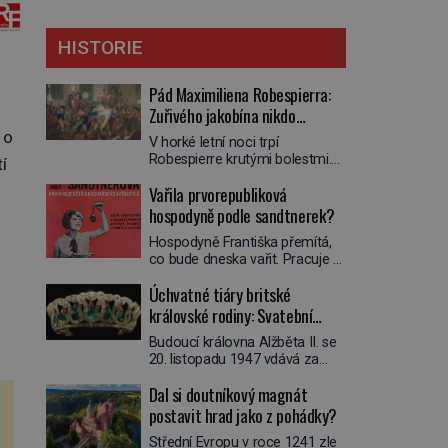
HISTORIE
Pád Maximiliena Robespierra:
Zuřivého jakobína nikdo
nelitoval?
 o
V horké letní noci trpí
Robespierre krutými bolestmi.
í
Zmítá se na lůžku a hlavou mu
Vařila prvorepubliková
víří kolotoč myšlenek. Když se
probere z mdlob, vzpomene si
hospodyně podle sandtnerek?
na jednu z pařížských
Hospodyně Františka přemítá,
jasnovidek, kterou před lety
co bude dneska vařit. Pracuje v
navštívil. Prorokovala mu
rodině pana rady a ten má
tragický osud. Tehdy se jí
Úchvatné tiáry britské
mlsný jazýček. Zalistuje proto
vysmál. „Robespierre to
rychle v jedné ze „sandtnerek“.
královské rodiny: Svatební
dotáhne hodně daleko,“
„Zaplaťpánbůh, že už
prohlásil o něm jiný významný
klenot Alžbětě II. praskl
Budoucí královna Alžběta II. se
nemusíme chodit s lístky,“
francouzský revolucionář,
20. listopadu 1947 vdává za
povzdechne si směrem ke
Honoré de Mirabeau […]
svého vyvoleného Filipa
služce, kterou má v kuchyni k
Dal si doutníkový magnát
Mountbattena. Aby měla na
ruce. Ještě v prvních letech
obřad ve Westminsteru podle
postavit hrad jako z pohádky?
nové republiky fungoval kvůli
tradice „něco vypůjčeného“, její
nedostatku zboží přídělový
Střední Evropu v roce 1241 zle
matka jí věnuje jedinečný šperk
systém. […]