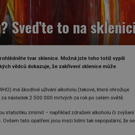
? Sveďte to na sklenici
prohlédněte tvar sklenice. Možná jste toho totiž vypili
ských vědců dokazuje, že zakřivení sklenice může
HO) má škodlivé užívání alkoholu (takové, které ohrožuje
 za následek 2 500 000 mrtvých za rok po celém světě.
 statistiku zmírnit – například zdražení alkoholu či zvýšení
. Ovšem tato opatření jsou mezi lidmi tak nepopulární, že se