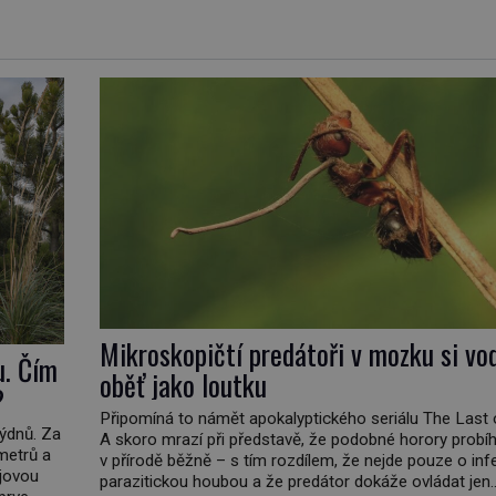
Mikroskopičtí predátoři v mozku si vo
u. Čím
oběť jako loutku
?
Připomíná to námět apokalyptického seriálu The Last 
týdnů. Za
A skoro mrazí při představě, že podobné horory probíh
ometrů a
v přírodě běžně – s tím rozdílem, že nejde pouze o inf
ajovou
parazitickou houbou a že predátor dokáže ovládat jen