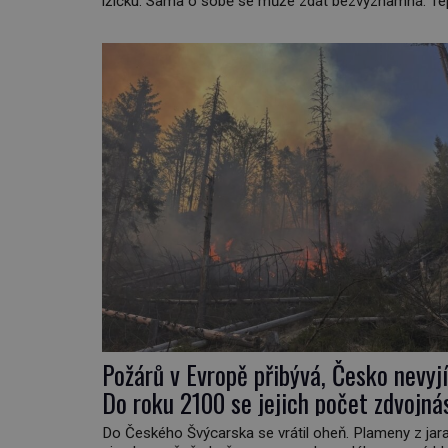
lžičku. Sama o sobě se může zdát bezvýznamná. Te
když se spojí s dalšími desítkami tisíc příslušnic své
včelstva, vznikne jeden z nejdokonalejších organismů
Požárů v Evropě přibývá, Česko nevyj
Do roku 2100 se jejich počet zdvojná
Do Českého Švýcarska se vrátil oheň. Plameny z jar