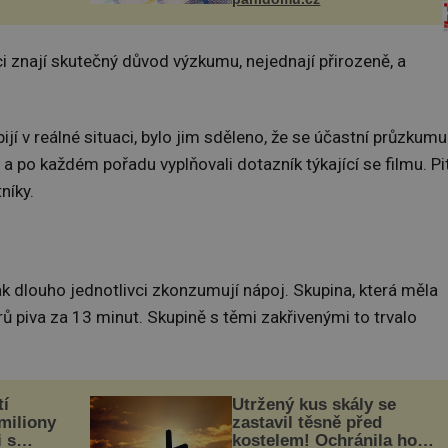
Obsahuje v malém množství
 co když
ně...
mám...
ci znají skutečný důvod výzkumu, nejednají přirozeně, a
pijí v reálné situaci, bylo jim sděleno, že se účastní průzkumu
 po každém pořadu vyplňovali dotazník týkající se filmu. Pit
níky.
k dlouho jednotlivci zkonzumují nápoj. Skupina, která měla
trů piva za 13 minut. Skupině s těmi zakřivenými to trvalo
tí
Utržený kus skály se
 miliony
zastavil těsně před
i s
kostelem! Ochránila ho