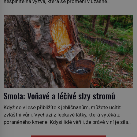
nesplnitelná výzva, která se promění v úžasné
dobrodružství a důkaz, že nic není nemožné. Vše začíná
na podzim 1958 jako hec. Rádio Luxembourg přichází s
neobvyklou výzvou. Tomu, kdo dokáže dopravit ze
severního polárního kruhu na […]
Smola: Voňavé a léčivé slzy stromů
Když se v lese přiblížíte k jehličnanům, můžete ucítit
zvláštní vůni. Vychází z lepkavé látky, která vytéká z
poraněného kmene. Kdysi lidé věřili, že právě v ní je síla
stromu. Smola také patří k nejstarším surovinám, s nimiž
lidstvo pracovalo. Chrání strom před infekcí, hmyzem a