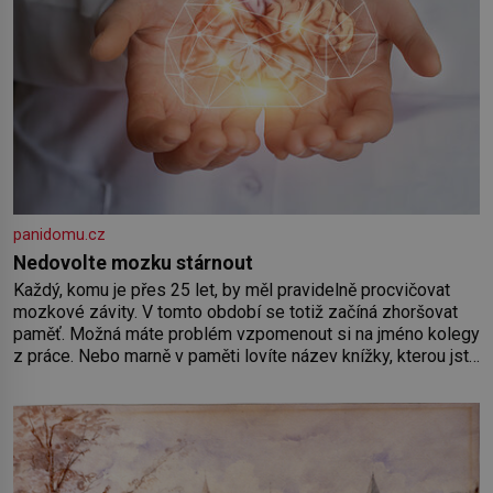
panidomu.cz
Nedovolte mozku stárnout
Každý, komu je přes 25 let, by měl pravidelně procvičovat
mozkové závity. V tomto období se totiž začíná zhoršovat
paměť. Možná máte problém vzpomenout si na jméno kolegy
z práce. Nebo marně v paměti lovíte název knížky, kterou jste
nedávno přečetli. Je to opravdu tak, s věkem jako kdyby se
paměť rozhodla stávkovat. Cvičte