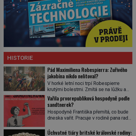
HISTORIE
Pád Maximiliena Robespierra: Zuřivého
jakobína nikdo nelitoval?
V horké letní noci trpí Robespierre
krutými bolestmi. Zmítá se na lůžku a
hlavou mu víří kolotoč myšlenek. Když
Vařila prvorepubliková hospodyně podle
se probere z mdlob, vzpomene si na
sandtnerek?
jednu z pařížských jasnovidek, kterou
Hospodyně Františka přemítá, co bude
před lety navštívil. Prorokovala mu
dneska vařit. Pracuje v rodině pana rady
tragický osud. Tehdy se jí vysmál.
a ten má mlsný jazýček. Zalistuje proto
„Robespierre to dotáhne hodně daleko,“
rychle v jedné ze „sandtnerek“.
Úchvatné tiáry britské královské rodiny:
prohlásil o něm jiný významný