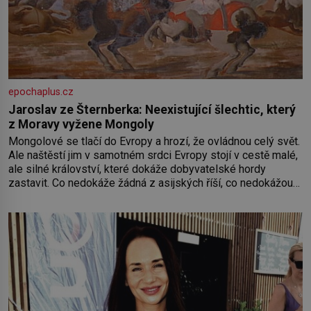
epochaplus.cz
Jaroslav ze Šternberka: Neexistující šlechtic, který
z Moravy vyžene Mongoly
Mongolové se tlačí do Evropy a hrozí, že ovládnou celý svět.
Ale naštěstí jim v samotném srdci Evropy stojí v cestě malé,
ale silné království, které dokáže dobyvatelské hordy
zastavit. Co nedokáže žádná z asijských říší, co nedokážou
Němci – to dokáže český král. Nebo že by ne? Mongolové
od roku 1223 postupují podél Kaspického a Azovského
moře,