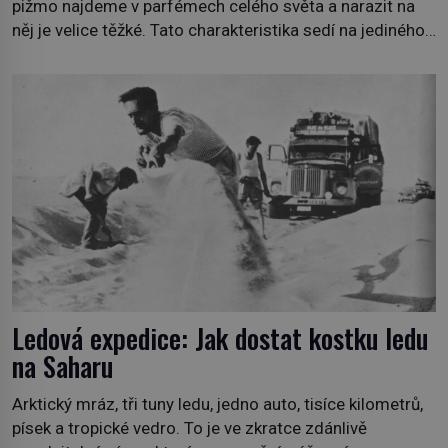
pižmo najdeme v parfémech celého světa a narazit na
něj je velice těžké. Tato charakteristika sedí na jediného
zástupce zvířecí říše – kabara pižmového. V Evropě ho
jako první popíše švédský botanik Carl Linné (1707–
1778), jenže v Asii o něm ví už celá staletí. Zvíře
připomíná jelena, v kohoutku dosahuje […]
Ledová expedice: Jak dostat kostku ledu
na Saharu
Arktický mráz, tři tuny ledu, jedno auto, tisíce kilometrů,
písek a tropické vedro. To je ve zkratce zdánlivě