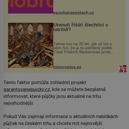
Husově náměstí. Návštěvníci se
mohou těšit na víno, burčák, pes...
epochanacestach.cz
Utonuli říšští šlechtici v
latríně?
Táhne mu na 20 let, ale už lze o
něm říct, že je to ostřílený politik.
Císař Fridrich Barbarossa proto
posílá svého syna a dědice Jindřicha
VI. do Erfurtu, aby se stal
prostředníkem při řešení sporu m...
historyplus.cz
Tento faktor pomůže zohlednit projekt
garantovanepujcky.cz
, kde se můžete bezplatně
informovat, které půjčky jsou aktuálně na trhu
nejvýhodnější.
Pokud Vás zajímají informace o aktuálních nabídkách
půjček na českém trhu a chcete mít nejnovější