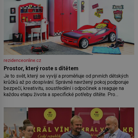
rezidenceonline.cz
Prostor, který roste s dítětem
Je to svět, který se vyvíjí a proměňuje od prvních dětských
krůčků až po dospívání. Správně navržený pokoj podporuje
bezpečí, kreativitu, soustředění i odpočinek a reaguje na
každou etapu života a specifické potřeby dítěte. Pro
nejmenší je klíčová jednoduchost, měkkost a bezpečí, proto
by pokoj miminka měl působit především klidně a útulně.
Předškolní věk je