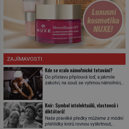
ZAJÍMAVOSTI
Kde se vzalo námořnické tetování?
Do přístavu připlouvá loď, a jakmile
zakotví, na souš se vyhrnou námořníci,
aby utišili žízeň i chtíč. Jdou oním
zvláštním houpavým krokem. A kdyby je
někdo nepoznal podle toho, napoví mu
Knír: Symbol intelektuálů, vlastenců i
potetované paže. Námořnická kérka je
diktátorů!
totiž něco jako uniforma. Tetování jako
takové má velmi hlubokou minulost.
Naše pravěké předky můžeme z módní
Tetovaný je už pračlověk Ötzi, který
přehlídky knírů rovnou vyškrtnout,
zemřel […]