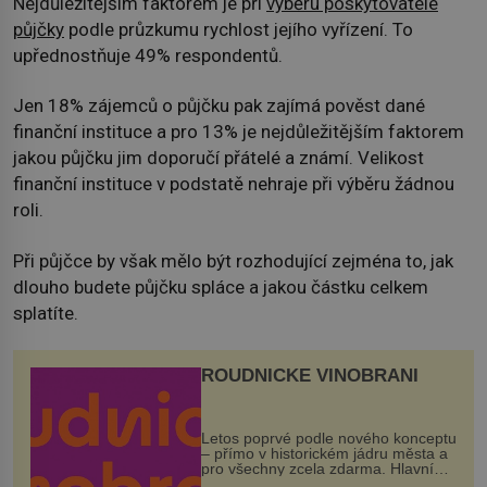
Nejdůležitějším faktorem je při
výběru poskytovatele
půjčky
podle průzkumu rychlost jejího vyřízení. To
upřednostňuje 49% respondentů.
Jen 18% zájemců o půjčku pak zajímá pověst dané
finanční instituce a pro 13% je nejdůležitějším faktorem
jakou půjčku jim doporučí přátelé a známí. Velikost
finanční instituce v podstatě nehraje při výběru žádnou
roli.
Při půjčce by však mělo být rozhodující zejména to, jak
dlouho budete půjčku spláce a jakou částku celkem
splatíte.
ROUDNICKÉ VINOBRANÍ
Letos poprvé podle nového konceptu
– přímo v historickém jádru města a
pro všechny zcela zdarma. Hlavní
program se odehraje na Karlově a