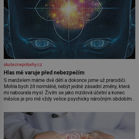
skutecnepribehy.cz
Hlas mě varuje před nebezpečím
S manželem máme dvě děti a dokonce jsme už prarodiči.
Mohla bych žít normálně, nebýt jedné zásadní změny, která
mi nabourala mysl. Živím se jako mzdová účetní a konec
měsíce je pro mě vždy velice psychicky náročným obdobím.
Od té chvíle, co máme vnoučata, mi dcera čím dál častěji volá
o pomoc, co se hlídání týče. Dalo by se