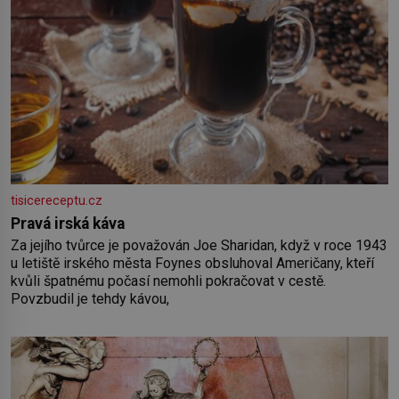
tisicereceptu.cz
Pravá irská káva
Za jejího tvůrce je považován Joe Sharidan, když v roce 1943
u letiště irského města Foynes obsluhoval Američany, kteří
kvůli špatnému počasí nemohli pokračovat v cestě.
Povzbudil je tehdy kávou,