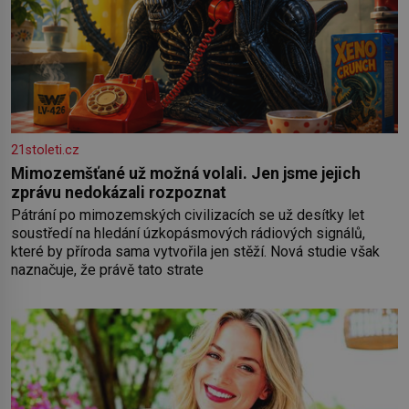
21stoleti.cz
Mimozemšťané už možná volali. Jen jsme jejich
zprávu nedokázali rozpoznat
Pátrání po mimozemských civilizacích se už desítky let
soustředí na hledání úzkopásmových rádiových signálů,
které by příroda sama vytvořila jen stěží. Nová studie však
naznačuje, že právě tato strate