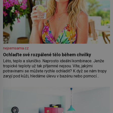
nejsemsama.cz
Ochlaďte své rozpálené tělo během chvilky
Léto, teplo a sluníčko. Naprosto ideální kombinace. Jenže
tropické teploty už tak příjemné nejsou. Víte, jakými
potravinami se můžete rychle ochladit? K dyž se nám tropy
zaryjí pod kůži, hledáme úlevu v bazénu nebo pomocí
klimatizace. Jenže ne vždycky můžeme být v jejich blízkosti.
Nemusíte však zoufat. Pokud budete mít promyšlený
jídelníček, žadné pařáky si na vás