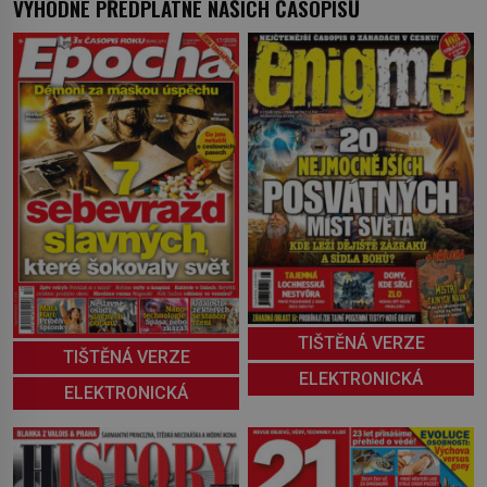
VÝHODNÉ PŘEDPLATNÉ NAŠICH ČASOPISŮ
TIŠTĚNÁ VERZE
TIŠTĚNÁ VERZE
ELEKTRONICKÁ
ELEKTRONICKÁ