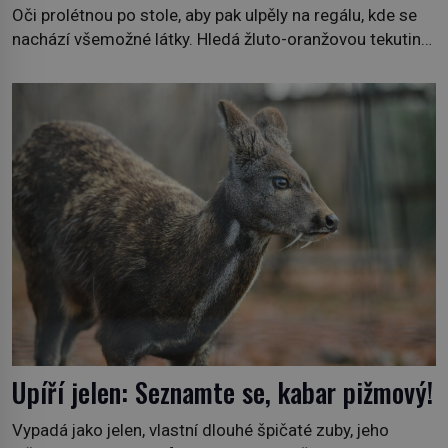
Oči prolétnou po stole, aby pak ulpěly na regálu, kde se
nachází všemožné látky. Hledá žluto-oranžovou tekutinu,
jakmile ji zahlédne, nesmírně se mu uleví. Teď může svůj
plán dokončit. Pod termínem aqua regia se skrývá
směs s názvem lučavka královská. Svůj přídomek nemá
pro nic za nic, […]
Upíří jelen: Seznamte se, kabar pižmový!
Vypadá jako jelen, vlastní dlouhé špičaté zuby, jeho