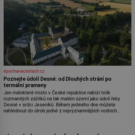
epochanacestach.cz
Poznejte údolí Desné: od Dlouhých strání po
termální prameny
Jen málokteré místo v České republice nabízí tolik
rozmanitých zážitků na tak malém území jako údolí řeky
Desné v srdci Jeseníků. Během jediného dne můžete
nahlédnout do útrob jedné z nejvýznamnějších vodních
elektráren v Evropě, vydat se na horské hřebeny, projet se na
koloběžce a den zakončit poznáváním památek ve Velkých
Losinách nebo v termálním