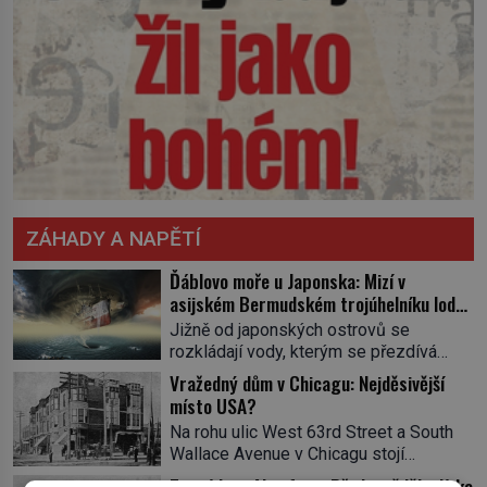
ZÁHADY A NAPĚTÍ
Ďáblovo moře u Japonska: Mizí v
asijském Bermudském trojúhelníku lodě
ve spárech neznámé síly?
Jižně od japonských ostrovů se
rozkládají vody, kterým se přezdívá
Ďáblovo moře. Vypráví se o lodích
Vražedný dům v Chicagu: Nejděsivější
mizejících beze stopy, podivných
místo USA?
světlech, zrádných proudech i mořských
Na rohu ulic West 63rd Street a South
dracích, kteří měli tyto končiny střežit už
Wallace Avenue v Chicagu stojí
v dávných legendách. Je tichomořský
nenápadná pošta. Nemá žádný speciální
Dračí trojúhelník skutečně prokletým
Tragédie v Aberfanu: Předpověděla dívka