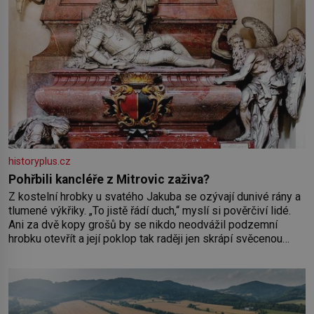
historyplus.cz
Pohřbili kancléře z Mitrovic zaživa?
Z kostelní hrobky u svatého Jakuba se ozývají dunivé rány a
tlumené výkřiky. „To jistě řádí duch,“ myslí si pověrčiví lidé.
Ani za dvě kopy grošů by se nikdo neodvážil podzemní
hrobku otevřít a její poklop tak raději jen skrápí svěcenou
vodou. Za několik dní divné burácení skutečně ustane. Když o
mnoho let později hrobku