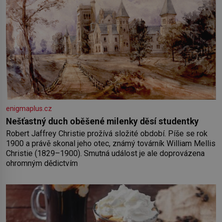
enigmaplus.cz
Nešťastný duch oběšené milenky děsí studentky
Robert Jaffrey Christie prožívá složité období. Píše se rok
1900 a právě skonal jeho otec, známý továrník William Mellis
Christie (1829–1900). Smutná událost je ale doprovázena
ohromným dědictvím