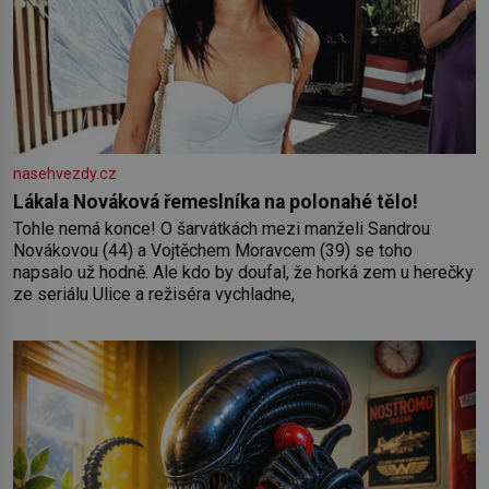
nasehvezdy.cz
Lákala Nováková řemeslníka na polonahé tělo!
Tohle nemá konce! O šarvátkách mezi manželi Sandrou
Novákovou (44) a Vojtěchem Moravcem (39) se toho
napsalo už hodně. Ale kdo by doufal, že horká zem u herečky
ze seriálu Ulice a režiséra vychladne,