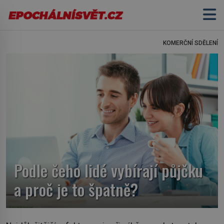
KOMERČNÍ SDĚLENÍ
Podle čeho lidé vybírají půjčku
a proč je to špatně?