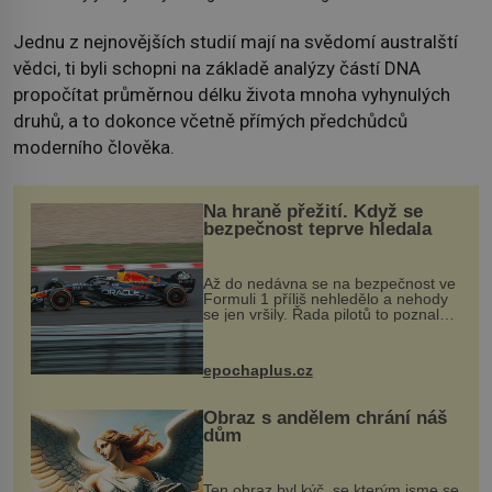
Jednu z nejnovějších studií mají na svědomí australští
vědci, ti byli schopni na základě analýzy částí DNA
propočítat průměrnou délku života mnoha vyhynulých
druhů, a to dokonce včetně přímých předchůdců
moderního člověka.
Na hraně přežití. Když se
bezpečnost teprve hledala
Až do nedávna se na bezpečnost ve
Formuli 1 příliš nehledělo a nehody
se jen vršily. Řada pilotů to poznala
na vlastní kůži, často s trvalými
následky nebo bohužel i ztrátou
života. Dnes nepochopiteln...
epochaplus.cz
Obraz s andělem chrání náš
dům
Ten obraz byl kýč, se kterým jsme se