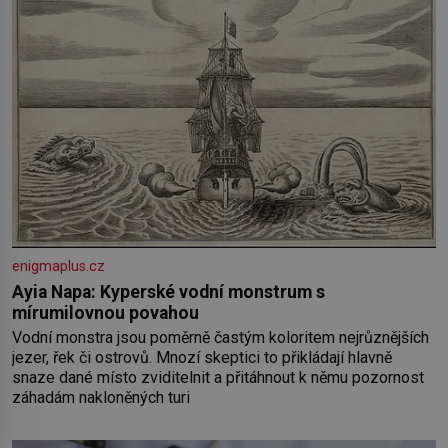
enigmaplus.cz
Ayia Napa: Kyperské vodní monstrum s
mírumilovnou povahou
Vodní monstra jsou poměrně častým koloritem nejrůznějších
jezer, řek či ostrovů. Mnozí skeptici to přikládají hlavně
snaze dané místo zviditelnit a přitáhnout k němu pozornost
záhadám nakloněných turi