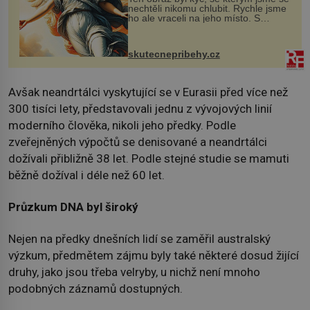
nechtěli nikomu chlubit. Rychle jsme
ho ale vraceli na jeho místo. S
manželem Vaškem jsme si pořídili
chaloupku, takový domek na severu
Čech, kde jsme si naplánova...
skutecnepribehy.cz
Avšak neandrtálci vyskytující se v Eurasii před více než
300 tisíci lety, představovali jednu z vývojových linií
moderního člověka, nikoli jeho předky. Podle
zveřejněných výpočtů se denisované a neandrtálci
dožívali přibližně 38 let. Podle stejné studie se mamuti
běžně dožíval i déle než 60 let.
Průzkum DNA byl široký
Nejen na předky dnešních lidí se zaměřil australský
výzkum, předmětem zájmu byly také některé dosud žijící
druhy, jako jsou třeba velryby, u nichž není mnoho
podobných záznamů dostupných.