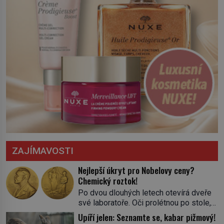
ZAJÍMAVOSTI
Nejlepší úkryt pro Nobelovy ceny?
Chemický roztok!
Po dvou dlouhých letech otevírá dveře
své laboratoře. Oči prolétnou po stole,
aby pak ulpěly na regálu, kde se nachází
Upíří jelen: Seznamte se, kabar pižmový!
všemožné látky. Hledá žluto-oranžovou