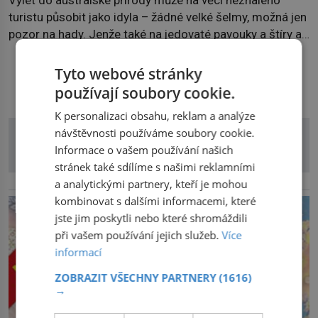
turistu působit jako idyla – žádné velké šelmy, možná jen
pozor na hady. Jenže také na jedovaté pavouky a štíry a
co už tuší málokdo, i na nenápadný keř se srdčitými listy.
Stačí letmý dotyk a ozve se pronikavá bolest, která
Tyto webové stránky
DALŠÍ ČLÁNKY Z RUBRIKY
přetrvává i týdny. Nenápadný tento […]
používají soubory cookie.
K personalizaci obsahu, reklam a analýze
návštěvnosti používáme soubory cookie.
Informace o vašem používání našich
stránek také sdílíme s našimi reklamními
a analytickými partnery, kteří je mohou
reklama
kombinovat s dalšími informacemi, které
jste jim poskytli nebo které shromáždili
při vašem používání jejich služeb.
Více
informací
ZOBRAZIT VŠECHNY PARTNERY
(1616)
→