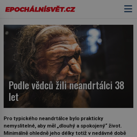
Podle vědců žili neandrtálci 38
let
Pro typického neandrtálce bylo prakticky
nemyslitelné, aby měl „dlouhý a spokojený“ život.
Minimálně ohledně jeho délky totiž v nedávné době