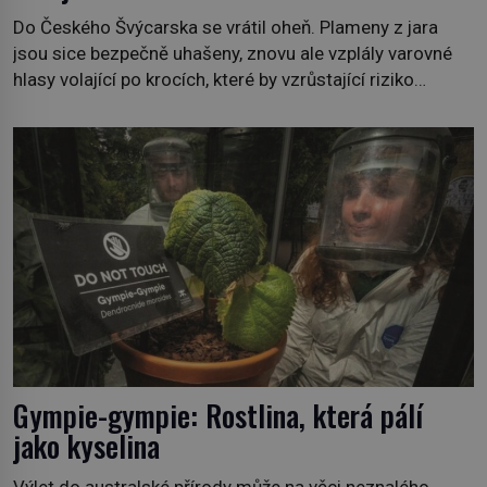
Do Českého Švýcarska se vrátil oheň. Plameny z jara
jsou sice bezpečně uhašeny, znovu ale vzplály varovné
hlasy volající po krocích, které by vzrůstající riziko
lesních požárů do budoucna minimalizovaly. Lesní
požáry už nejsou problémem pouze vzdáleného
Středomoří. S oteplujícím se klimatem, vysušenou
krajinou a desetiletími lidských zásahů se z nich stává
nový evropský normál […]
Gympie-gympie: Rostlina, která pálí
jako kyselina
Výlet do australské přírody může na věci neznalého