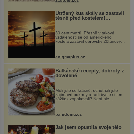
21stoleti.cz
Utržený kus skály se zastavil
těsně před kostelem!
Ochránila ho boží síla?
30 centimetrů! Přesně v takové
vzdálenosti se od amerického
kostela zastavil obrovský 20tunový
balvan, který se v květnu 2014
nečekaně odtrhl od nedaleké skály
při její demolici. Podle místních stojí
enigmaplus.cz
...
Balkánské recepty, dobroty z
dovolené
Měli jste se krásně, ochutnali jste
zajímavé pokrmy a rádi byste si ten
zážitek zopakovali? Není nic
snazšího. Pljeskavica (10 porcí)
Možná jste ji ochutnali na dovolené v
bývalé Jugoslávii, lze ji vi...
panidomu.cz
Jak jsem opustila svoje tělo