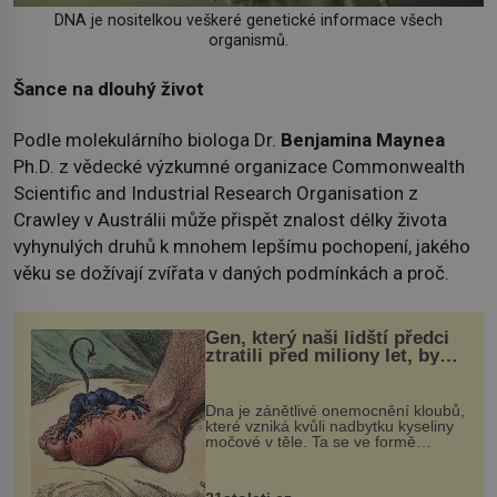
DNA je nositelkou veškeré genetické informace všech
organismů.
Šance na dlouhý život
Podle molekulárního biologa Dr.
Benjamina Maynea
Ph.D. z vědecké výzkumné organizace Commonwealth
Scientific and Industrial Research Organisation z
Crawley v Austrálii může přispět znalost délky života
vyhynulých druhů k mnohem lepšímu pochopení, jakého
věku se dožívají zvířata v daných podmínkách a proč.
Gen, který naši lidští předci
ztratili před miliony let, by
mohl pomoci s léčbou
„nemoci králů“
Dna je zánětlivé onemocnění kloubů,
které vzniká kvůli nadbytku kyseliny
močové v těle. Ta se ve formě
krystalků ukládá v blízkosti kloubů,
nejčastěji přitom postihuje palce na
nohou, a způsobuje bole...