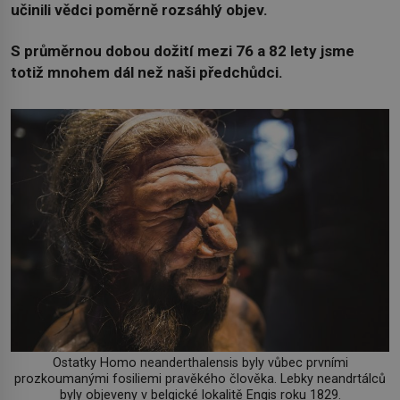
učinili vědci poměrně rozsáhlý objev.
S průměrnou dobou dožití mezi 76 a 82 lety jsme
totiž mnohem dál než naši předchůdci.
Ostatky Homo neanderthalensis byly vůbec prvními
prozkoumanými fosiliemi pravěkého člověka. Lebky neandrtálců
byly objeveny v belgické lokalitě Engis roku 1829.