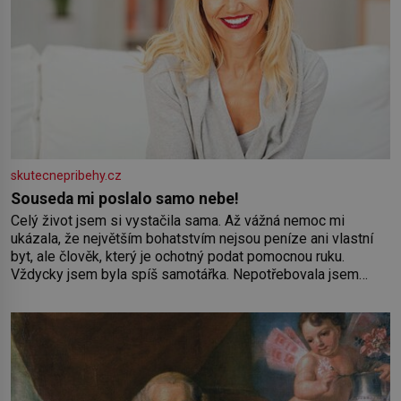
skutecnepribehy.cz
Souseda mi poslalo samo nebe!
Celý život jsem si vystačila sama. Až vážná nemoc mi
ukázala, že největším bohatstvím nejsou peníze ani vlastní
byt, ale člověk, který je ochotný podat pomocnou ruku.
Vždycky jsem byla spíš samotářka. Nepotřebovala jsem
kolem sebe partu kamarádek ani partnera. Stačily mi knihy,
práce a hlavně klid. Hned po studiích jsem odešla z rodného
města,