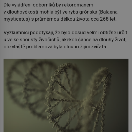
Dle vyjádření odborníků by rekordmanem
v dlouhověkosti mohla být velryba grónská (Balaena
mysticetus) s průměrnou délkou života cca 268 let.
Výzkumníci podotýkají, že bylo dosud velmi obtížné určit
u velké spousty živočichů jakékoli šance na dlouhý život,
obzvláště problémová byla dlouho žijící zvířata.