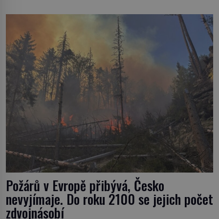
pouze o infekce parazitickou houbou a že predátor
dokáže ovládat jen vývojově nesrovnatelně jednodušší
živočichy, než je člověk. Najít skutečné zombie není nic
nemožného ani v naší přírodě. […]
Požárů v Evropě přibývá, Česko
nevyjímaje. Do roku 2100 se jejich počet
zdvojnásobí