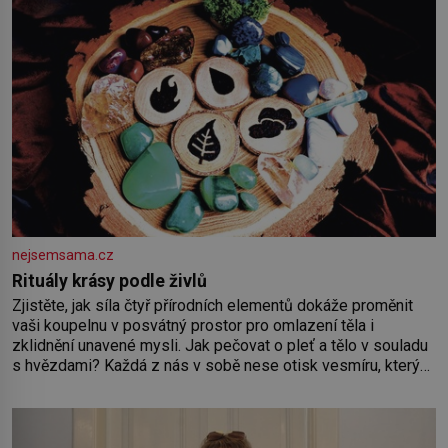
nejsemsama.cz
Rituály krásy podle živlů
Zjistěte, jak síla čtyř přírodních elementů dokáže proměnit
vaši koupelnu v posvátný prostor pro omlazení těla i
zklidnění unavené mysli. Jak pečovat o pleť a tělo v souladu
s hvězdami? Každá z nás v sobě nese otisk vesmíru, který
se projevuje nejen v naší povaze, ale i v potřebách naší
pokožky. Ohnivá znamení Ženy narozené ve znamení Berana,
Lva a Střelce v sobě nesou žár, odvahu a neutuchající elán.
Vaše