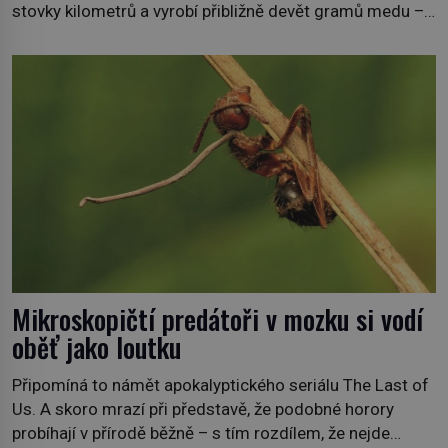
stovky kilometrů a vyrobí přibližně devět gramů medu –
zhruba jednu čajovou lžičku. Sama o sobě se může zdát
bezvýznamná. Teprve když se spojí s dalšími desítkami
tisíc příslušnic svého včelstva, vznikne jeden z
nejdokonalejších organismů […]
Mikroskopičtí predátoři v mozku si vodí
oběť jako loutku
Připomíná to námět apokalyptického seriálu The Last of
Us. A skoro mrazí při představě, že podobné horory
probíhají v přírodě běžně – s tím rozdílem, že nejde