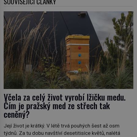
SOUVISEJÍCÍ ČLÁNKY
Včela za celý život vyrobí lžičku medu.
Čím je pražský med ze střech tak
ceněný?
Její život je krátký. V létě trvá pouhých šest až osm
týdnů. Za tu dobu navštíví desetitisíce květů, nalétá