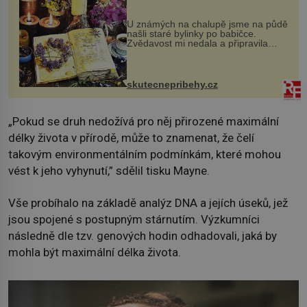
U známých na chalupě jsme na půdě
našli staré bylinky po babičce.
Zvědavost mi nedala a připravila
jsem si z nich lektvar… Zimní pobyt
na chalupě se pro mě vlastní vinou
změnil v děsivý zážitek, na kt...
skutecnepribehy.cz
„Pokud se druh nedožívá pro něj přirozené maximální
délky života v přírodě, může to znamenat, že čelí
takovým environmentálním podmínkám, které mohou
vést k jeho vyhynutí,” sdělil tisku Mayne.
Vše probíhalo na základě analýz DNA a jejích úseků, jež
jsou spojené s postupným stárnutím. Výzkumníci
následně dle tzv. genových hodin odhadovali, jaká by
mohla být maximální délka života.