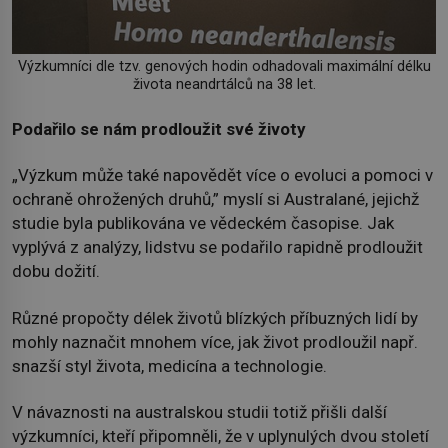
Výzkumníci dle tzv. genových hodin odhadovali maximální délku
života neandrtálců na 38 let.
Podařilo se nám prodloužit své životy
„Výzkum může také napovědět více o evoluci a pomoci v
ochraně ohrožených druhů,” myslí si Australané, jejichž
studie byla publikována ve vědeckém časopise. Jak
vyplývá z analýzy, lidstvu se podařilo rapidně prodloužit
dobu dožití.
Různé propočty délek životů blízkých příbuzných lidí by
mohly naznačit mnohem více, jak život prodloužil např.
snazší styl života, medicína a technologie.
V návaznosti na australskou studii totiž přišli další
výzkumníci, kteří připomněli, že v uplynulých dvou století