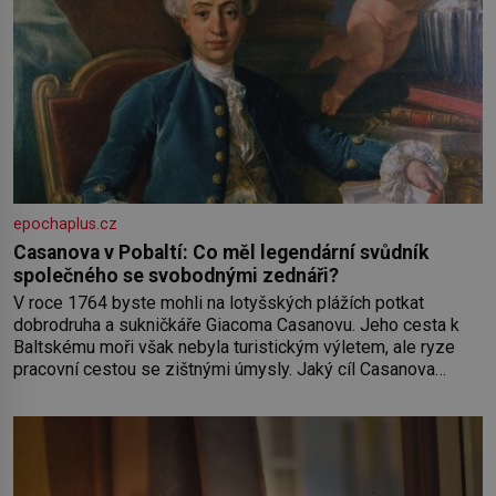
epochaplus.cz
Casanova v Pobaltí: Co měl legendární svůdník
společného se svobodnými zednáři?
V roce 1764 byste mohli na lotyšských plážích potkat
dobrodruha a sukničkáře Giacoma Casanovu. Jeho cesta k
Baltskému moři však nebyla turistickým výletem, ale ryze
pracovní cestou se zištnými úmysly. Jaký cíl Casanova
sledoval, když se například procházel uličkami lotyšské
Rigy? Casanova v Pobaltí kontaktoval tamní zednářské lóže.
Nebyl v této oblasti žádným nováčkem, protože do
zednářské