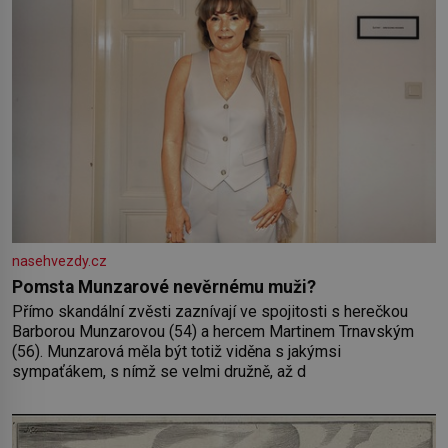
nasehvezdy.cz
Pomsta Munzarové nevěrnému muži?
Přímo skandální zvěsti zaznívají ve spojitosti s herečkou
Barborou Munzarovou (54) a hercem Martinem Trnavským
(56). Munzarová měla být totiž viděna s jakýmsi
sympaťákem, s nímž se velmi družně, až d