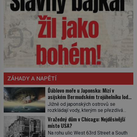
ZÁHADY A NAPĚTÍ
Ďáblovo moře u Japonska: Mizí v
asijském Bermudském trojúhelníku lodě
ve spárech neznámé síly?
Jižně od japonských ostrovů se
rozkládají vody, kterým se přezdívá
Ďáblovo moře. Vypráví se o lodích
Vražedný dům v Chicagu: Nejděsivější
mizejících beze stopy, podivných
místo USA?
světlech, zrádných proudech i mořských
Na rohu ulic West 63rd Street a South
dracích, kteří měli tyto končiny střežit už