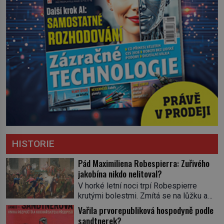
HISTORIE
Pád Maximiliena Robespierra: Zuřivého
jakobína nikdo nelitoval?
V horké letní noci trpí Robespierre
krutými bolestmi. Zmítá se na lůžku a
hlavou mu víří kolotoč myšlenek. Když
Vařila prvorepubliková hospodyně podle
se probere z mdlob, vzpomene si na
sandtnerek?