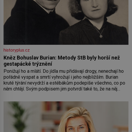
historyplus.cz
Kněz Bohuslav Burian: Metody StB byly horší než
gestapácké trýznění
Ponižují ho a mlátí. Do jídla mu přidávají drogy, nenechají ho
pořádně vyspat a smrtí vyhrožují i jeho nejbližším. Burian
kruté týrání nevydrží a estébákům podepíše všechno, co po
něm chtějí. Svým podpisem jim potvrdí také to, že na něj
během výslechů nikdo nevyvíjel fyzický ani psychický nátlak.
Syn brněnského řezníka chce být knězem a