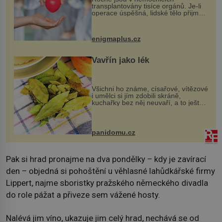
transplantovány tisíce orgánů. Je-li
operace úspěšná, lidské tělo přijme
darovaný orgán za své a pacient
může vést plnohodnotný život. Ale co
když při transplantaci nepřijímám...
enigmaplus.cz
Vavřín jako lék
Všichni ho známe, císařové, vítězové
i umělci si jím zdobili skráně,
kuchařky bez něj neuvaří, a to ještě
nevíte, že bobkový list může výrazně
zmírnit některé naše neduhy.
Obsahuje v malém množství ně...
panidomu.cz
Pak si hrad pronajme na dva pondělky – kdy je zavírací
den – objedná si pohoštění u věhlasné lahůdkářské firmy
Lippert, najme sboristky pražského německého divadla
do role pážat a přiveze sem vážené hosty.
Nalévá jim víno, ukazuje jim celý hrad, nechává se od