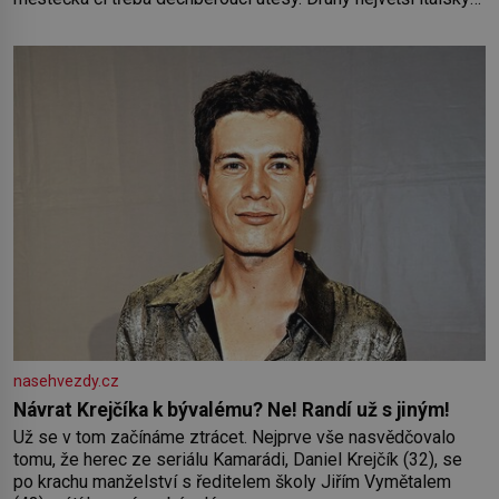
ostrov o velikosti přibližně jedné třetiny České republiky vás
ohromí nejen svými plážemi s bílým pískem jako v Karibiku,
ale i divokou krajinou, také bohatou historií i luxusem.Zjistěte,
nasehvezdy.cz
Návrat Krejčíka k bývalému? Ne! Randí už s jiným!
Už se v tom začínáme ztrácet. Nejprve vše nasvědčovalo
tomu, že herec ze seriálu Kamarádi, Daniel Krejčík (32), se
po krachu manželství s ředitelem školy Jiřím Vymětalem