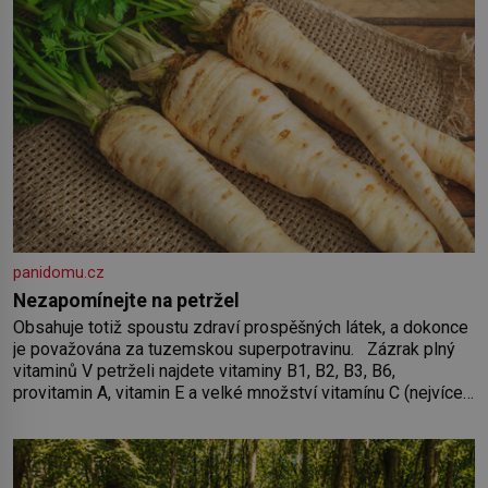
panidomu.cz
Nezapomínejte na petržel
Obsahuje totiž spoustu zdraví prospěšných látek, a dokonce
je považována za tuzemskou superpotravinu. Zázrak plný
vitaminů V petrželi najdete vitaminy B1, B2, B3, B6,
provitamin A, vitamin E a velké množství vitamínu C (nejvíce
ho má nať, dokonce třikrát více než pomeranč, v kořeni je
také, ale je ho desetkrát méně), a kyselinu listovou. Ale