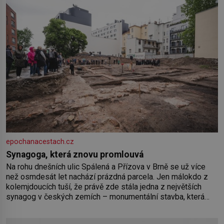
epochanacestach.cz
Synagoga, která znovu promlouvá
Na rohu dnešních ulic Spálená a Přízova v Brně se už více
než osmdesát let nachází prázdná parcela. Jen málokdo z
kolemjdoucích tuší, že právě zde stála jedna z největších
synagog v českých zemích – monumentální stavba, která
byla po desetiletí symbolem sebevědomé a prosperující
židovské komunity. Brněnská Velká synagoga byla