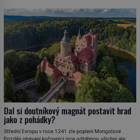
vypůjčeného“, její matka jí věnuje jedinečný šperk ze své
soukromé kolekce – diamantovou tiáru královny Marie.
„Je to ošklivá špičatá tiára,“ zhodnotil klenot britský
politik Sir Henry Channon (1897–1958), když si […]
Dal si doutníkový magnát postavit hrad
jako z pohádky?
Střední Evropu v roce 1241 zle poplení Mongolové.
Později obávaní kočovníci sice odtáhnou, všichni ale