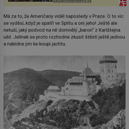
skutecnepribehy.cz
Má za to, že Američany viděl naposledy v Praze. O to víc
se vyděsí, když je spatří ve Splitu a oni jeho! Ještě ale
netuší, jaký podvod na ně domnělý „baron“ z Karlštejna
ušil. Jelínek se proto rozhodne zkusit štěstí ještě jednou
a nabídne jim ke koupi jachtu.