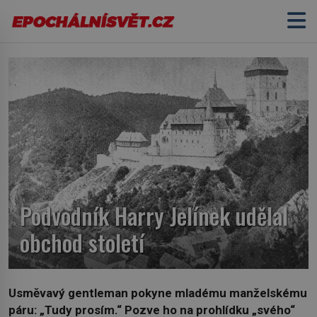
Podvodník Harry Jelínek udělal
obchod století
Usměvavý gentleman pokyne mladému manželskému
páru: „Tudy prosím.“ Pozve ho na prohlídku „svého“