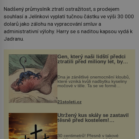
Nadšený průmyslník ztratí ostražitost, s prodejem
souhlasí a Jelínkovi vyplatí tučnou částku ve výši 30 000
dolarů jako zálohu na vypracování smluv a
administrativní výlohy. Harry se s naditou kapsou vydá k
Jadranu.
Gen, který naši lidští předci
ztratili před miliony let, by
mohl pomoci s léčbou
„nemoci králů“
Dna je zánětlivé onemocnění kloubů,
které vzniká kvůli nadbytku kyseliny
močové v těle. Ta se ve formě
krystalků ukládá v blízkosti kloubů,
nejčastěji přitom postihuje palce na
nohou, a způsobuje bole...
21stoleti.cz
Utržený kus skály se zastavil
těsně před kostelem!
Ochránila ho boží síla?
30 centimetrů! Přesně v takové