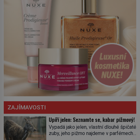
ZAJÍMAVOSTI
Upíří jelen: Seznamte se, kabar pižmový!
Vypadá jako jelen, vlastní dlouhé špičaté
zuby, jeho pižmo najdeme v parfémech
celého světa a narazit na něj je velice