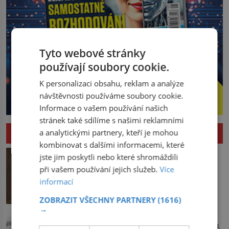
Tyto webové stránky
používají soubory cookie.
K personalizaci obsahu, reklam a analýze
návštěvnosti používáme soubory cookie.
Informace o vašem používání našich
stránek také sdílíme s našimi reklamními
HISTORIE
a analytickými partnery, kteří je mohou
kombinovat s dalšími informacemi, které
Odepřela Akademie kardinálovi
jste jim poskytli nebo které shromáždili
poslušnost?
při vašem používání jejich služeb.
Více
Není příliš rozumné zkoušet před
informací
kardinálem Richelieuem něco utajit.
První ministr se dříve či později dozví o
ZOBRAZIT VŠECHNY PARTNERY
(1616)
všem a s potenciálními spiklenci umí
→
Zvrhla se lidová zábava v masakr?
rázně zatočit. Od roku 1629 se
Lidé se tlačí u amsterdamského kanálu.
setkávají v pařížském domě