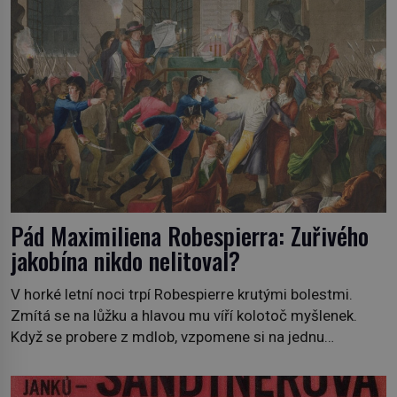
Pád Maximiliena Robespierra: Zuřivého
jakobína nikdo nelitoval?
V horké letní noci trpí Robespierre krutými bolestmi.
Zmítá se na lůžku a hlavou mu víří kolotoč myšlenek.
Když se probere z mdlob, vzpomene si na jednu
z pařížských jasnovidek, kterou před lety navštívil.
Prorokovala mu tragický osud. Tehdy se jí vysmál.