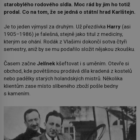
starobylého rodového sídla. Moc rád by jim ho totiž
prodal. Co na tom, že se jedná o státní hrad Karlštejn.
Je to jeden výmysl za druhým. Už přezdívka
Harry
(asi
1905–1986) je falešná, stejně jako titul z medicíny,
kterým se ohání. Rodák z Vlašimi dokončí sotva čtyři
semestry, aniž by se mu podařilo složit nějakou zkoušku.
Časem začne
Jelínek
kšeftovat i s uměním. Otevře si
obchod, kde povětšinou prodává díla kradená z kostelů
nebo padělky starých holandských mistrů. Několika
klientům zase místo slíbeného zboží pošle bedny
s kamením.