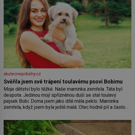
skutecnepribehy.cz
Svěřila jsem své trápení toulavému psovi Bobimu
Moje dětství bylo těžké. Naše maminka zemřela. Táta byl
despota. Jedinou mojí spřízněnou duší se stal toulavý
pejsek Bobi. Doma jsem jako dítě měla peklo. Maminka
zemřela, když jsem byla ještě malá. Otec hodně pil a často
dokázal propít skoro celou výplatu. Čtyři roky jsem chodila
do školy u nás na vesnici. Měli mě tam rádi, protože