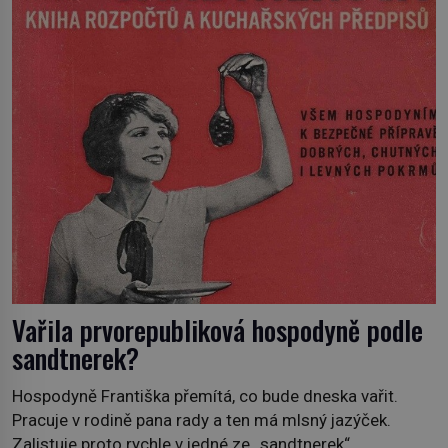
„Robespierre to dotáhne hodně daleko,“ prohlásil o něm
jiný významný francouzský revolucionář, Honoré de
Mirabeau […]
Vařila prvorepubliková hospodyně podle
sandtnerek?
Hospodyně Františka přemítá, co bude dneska vařit.
Pracuje v rodině pana rady a ten má mlsný jazýček.
Zalistuje proto rychle v jedné ze „sandtnerek“.