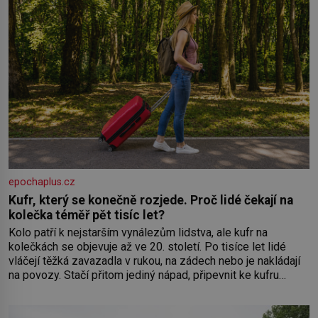
epochaplus.cz
Kufr, který se konečně rozjede. Proč lidé čekají na
kolečka téměř pět tisíc let?
Kolo patří k nejstarším vynálezům lidstva, ale kufr na
kolečkách se objevuje až ve 20. století. Po tisíce let lidé
vláčejí těžká zavazadla v rukou, na zádech nebo je nakládají
na povozy. Stačí přitom jediný nápad, připevnit ke kufru
kolečka. Jenže právě ten nikdo dlouho nedostane. Až jednou
se na letišti ozve věta, která změní