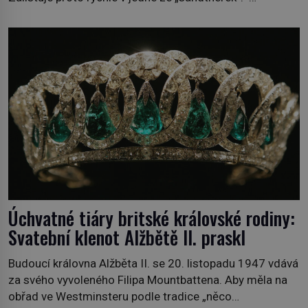
„Zaplaťpánbůh, že už nemusíme chodit s lístky,“
povzdechne si směrem ke služce, kterou má v kuchyni k
ruce. Ještě v prvních letech nové republiky fungoval kvůli
nedostatku zboží přídělový systém. […]
Úchvatné tiáry britské královské rodiny:
Svatební klenot Alžbětě II. praskl
Budoucí královna Alžběta II. se 20. listopadu 1947 vdává
za svého vyvoleného Filipa Mountbattena. Aby měla na
obřad ve Westminsteru podle tradice „něco