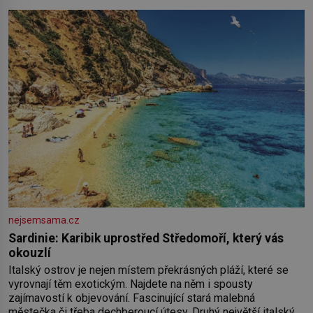
nejsemsama.cz
Sardinie: Karibik uprostřed Středomoří, který vás
okouzlí
Italský ostrov je nejen místem překrásných pláží, které se
vyrovnají těm exotickým. Najdete na něm i spousty
zajímavostí k objevování. Fascinující stará malebná
městečka či třeba dechberoucí útesy. Druhý největší italský