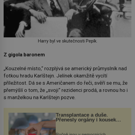
Harry byl ve skutečnosti Pepík.
Z gigola baronem
„Kouzelné místo,“ rozplývá se americký průmyslník nad
fotkou hradu Karlštejn. Jelínek okamžitě vycítí
příležitost. Dá se s Američanem do řeči, svěří se mu, že
přemýšlí o tom, že „svoji“ rezidenci prodá, a rovnou ho i
s manželkou na Karlštejn pozve.
Transplantace a duše.
Přenesly orgány i kousek
osobnosti dárce?
Ročně jsou v nemocnicích