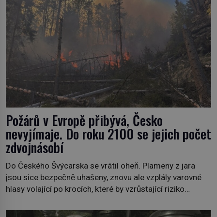
Požárů v Evropě přibývá, Česko
nevyjímaje. Do roku 2100 se jejich počet
zdvojnásobí
Do Českého Švýcarska se vrátil oheň. Plameny z jara
jsou sice bezpečně uhašeny, znovu ale vzplály varovné
hlasy volající po krocích, které by vzrůstající riziko
lesních požárů do budoucna minimalizovaly. Lesní
požáry už nejsou problémem pouze vzdáleného