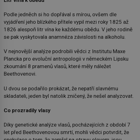
Podle jedněch si ho dopřával s mírou, ovšem dle
vyjádření jeho blízkého přítele vypil mezi roky 1825 až
1826 alespoň litr vína ke každému obědu. V jeho rodině
se pak vyskytovala anamnéza závislosti na alkoholu.
V nejnovější analýze podrobili vědci z Institutu Maxe
Plancka pro evoluční antropologii v německém Lipsku
zkoumání 8 pramenů vlasů, které měly náležet
Beethovenovi.
U dvou se podařilo prokázat, že nepatří slavnému
skladateli, jeden byl natolik zničený, že nešel analyzovat.
Co prozradily vlasy
Díky genetické analýze vlasů, pocházejících z období 7
let před Beethovenovou smrtí, mohli vědci potvrdit, že
spekulace o tom, že zemřel na otravu olovem, jsou