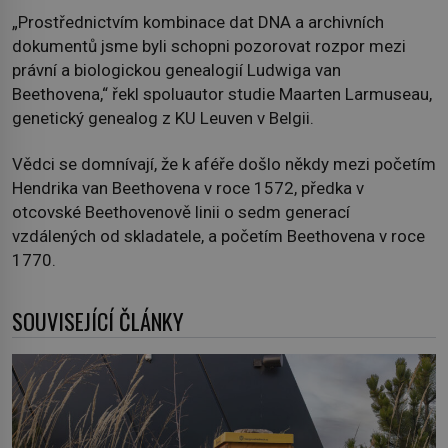
„Prostřednictvím kombinace dat DNA a archivních
dokumentů jsme byli schopni pozorovat rozpor mezi
právní a biologickou genealogií Ludwiga van
Beethovena,“ řekl spoluautor studie Maarten Larmuseau,
genetický genealog z KU Leuven v Belgii.
Vědci se domnívají, že k aféře došlo někdy mezi početím
Hendrika van Beethovena v roce 1572, předka v
otcovské Beethovenově linii o sedm generací
vzdálených od skladatele, a početím Beethovena v roce
1770.
SOUVISEJÍCÍ ČLÁNKY