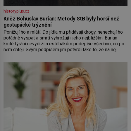
historyplus.cz
Kněz Bohuslav Burian: Metody StB byly horší než
gestapácké trýznění
Ponižují ho a mlátí. Do jídla mu přidávají drogy, nenechají ho
pořádně vyspat a smrtí vyhrožují i jeho nejbližším. Burian
kruté týrání nevydrží a estébákům podepíše všechno, co po
něm chtějí. Svým podpisem jim potvrdí také to, že na něj
během výslechů nikdo nevyvíjel fyzický ani psychický nátlak.
Syn brněnského řezníka chce být knězem a