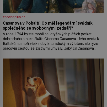
epochaplus.cz
Casanova v Pobaltí: Co měl legendární svůdník
společného se svobodnými zednáři?
V roce 1764 byste mohli na lotyšských plážích potkat
dobrodruha a sukničkáře Giacoma Casanovu. Jeho cesta k
Baltskému moři však nebyla turistickým výletem, ale ryze
pracovní cestou se zištnými úmysly. Jaký cíl Casanova
sledoval, když se například procházel uličkami lotyšské
Rigy? Casanova v Pobaltí kontaktoval tamní zednářské lóže.
Nebyl v této oblasti žádným nováčkem, protože do
zednářské