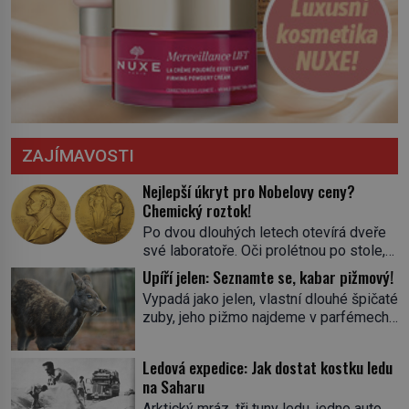
ZAJÍMAVOSTI
Nejlepší úkryt pro Nobelovy ceny?
Chemický roztok!
Po dvou dlouhých letech otevírá dveře
své laboratoře. Oči prolétnou po stole,
aby pak ulpěly na regálu, kde se nachází
Upíří jelen: Seznamte se, kabar pižmový!
všemožné látky. Hledá žluto-oranžovou
Vypadá jako jelen, vlastní dlouhé špičaté
tekutinu, jakmile ji zahlédne, nesmírně
zuby, jeho pižmo najdeme v parfémech
se mu uleví. Teď může svůj plán
celého světa a narazit na něj je velice
dokončit. Pod termínem aqua regia se
těžké. Tato charakteristika sedí na
skrývá směs s názvem lučavka
Ledová expedice: Jak dostat kostku ledu
jediného zástupce zvířecí říše – kabara
královská. Svůj přídomek nemá pro nic
na Saharu
pižmového. V Evropě ho jako první
za nic, […]
Arktický mráz, tři tuny ledu, jedno auto,
popíše švédský botanik Carl Linné