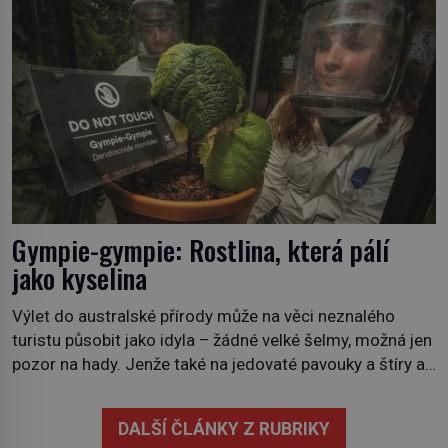
Středomoří. S oteplujícím se klimatem, vysušenou
krajinou a desetiletími lidských zásahů se z nich stává
nový evropský normál […]
Gympie-gympie: Rostlina, která pálí
jako kyselina
Výlet do australské přírody může na věci neznalého
turistu působit jako idyla – žádné velké šelmy, možná jen
pozor na hady. Jenže také na jedovaté pavouky a štíry a
co už tuší málokdo, i na nenápadný keř se srdčitými listy.
Stačí letmý dotyk a ozve se pronikavá bolest, která
DALŠÍ ČLÁNKY Z RUBRIKY
přetrvává i týdny. Nenápadný tento […]