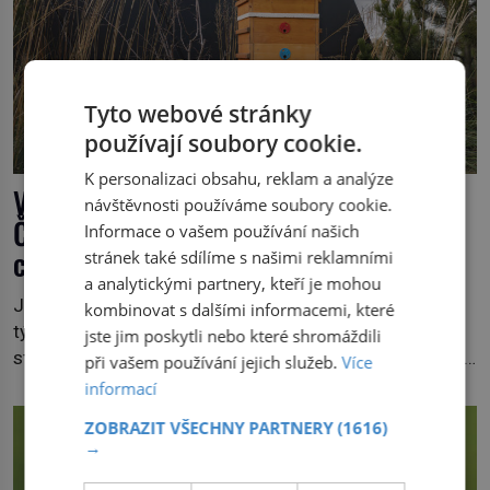
Tyto webové stránky
používají soubory cookie.
K personalizaci obsahu, reklam a analýze
Včela za celý život vyrobí lžičku medu.
návštěvnosti používáme soubory cookie.
Čím je pražský med ze střech tak
Informace o vašem používání našich
ceněný?
stránek také sdílíme s našimi reklamními
a analytickými partnery, kteří je mohou
Její život je krátký. V létě trvá pouhých šest až osm
kombinovat s dalšími informacemi, které
týdnů. Za tu dobu navštíví desetitisíce květů, nalétá
jste jim poskytli nebo které shromáždili
stovky kilometrů a vyrobí přibližně devět gramů medu –
při vašem používání jejich služeb.
Více
zhruba jednu čajovou lžičku. Sama o sobě se může zdát
informací
bezvýznamná. Teprve když se spojí s dalšími desítkami
ZOBRAZIT VŠECHNY PARTNERY
(1616)
tisíc příslušnic svého včelstva, vznikne jeden z
→
nejdokonalejších organismů […]