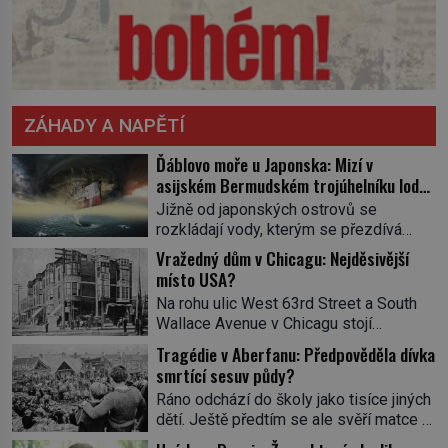
ZÁHADY A NAPĚTÍ
Ďáblovo moře u Japonska: Mizí v
asijském Bermudském trojúhelníku lodě
ve spárech neznámé síly?
Jižně od japonských ostrovů se
rozkládají vody, kterým se přezdívá
Ďáblovo moře. Vypráví se o lodích
Vražedný dům v Chicagu: Nejděsivější
mizejících beze stopy, podivných
místo USA?
světlech, zrádných proudech i mořských
Na rohu ulic West 63rd Street a South
dracích, kteří měli tyto končiny střežit už
Wallace Avenue v Chicagu stojí
v dávných legendách. Je tichomořský
nenápadná pošta. Nemá žádný speciální
Dračí trojúhelník skutečně prokletým
Tragédie v Aberfanu: Předpověděla dívka
nápis ani pamětní desku. A přesto prý
místem, nebo se zde jen nebezpečná
smrtící sesuv půdy?
místní zaměstnanci neradi chodí do
příroda proměnila v jednu z
Ráno odchází do školy jako tisíce jiných
sklepa. Právě tady totiž sídlil sériový
nejpůsobivějších námořních záhad? […]
dětí. Ještě předtím se ale svěří matce s
vrah H. H. Holmes a také
podivným snem. Ve škole, kterou dobře
nejpropracovanější past na lidi