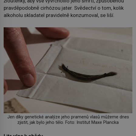
žloutenky, aby vše vyvrcholilo jeho smrtí, způsobenou
pravděpodobně cirhózou jater. Svědectví o tom, kolik
alkoholu skladatel pravidelně konzumoval, se liší.
Jen díky genetické analýze jeho pramenů vlasů můžeme dnes
zjistit, jak bylo jeho tělo. Foto: Institut Maxe Plancka
Litr vína k obědu