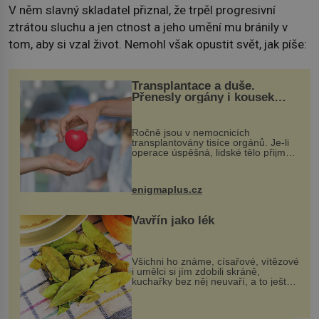
V něm slavný skladatel přiznal, že trpěl progresivní
ztrátou sluchu a jen ctnost a jeho umění mu bránily v
tom, aby si vzal život. Nemohl však opustit svět, jak píše:
Transplantace a duše.
Přenesly orgány i kousek
osobnosti dárce?
Ročně jsou v nemocnicích
transplantovány tisíce orgánů. Je-li
operace úspěšná, lidské tělo přijme
darovaný orgán za své a pacient
může vést plnohodnotný život. Ale co
když při transplantaci nepřijímám...
enigmaplus.cz
Vavřín jako lék
Všichni ho známe, císařové, vítězové
i umělci si jím zdobili skráně,
kuchařky bez něj neuvaří, a to ještě
nevíte, že bobkový list může výrazně
zmírnit některé naše neduhy.
Obsahuje v malém množství ně...