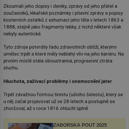
Zkoumali jeho dopisy i deníky, zprávy od jeho přátel a
současníků, lékařské poznámky i pitevní zprávy a popisy
kosterních ostatků z exhumací jeho těla v letech 1863 a
1888, stejně jako fragmenty lebky, z nichž některé však
nebyly autentické.
Tyto zdroje potvrdily řadu zdravotních obtíží, kterými
umělec trpěl a které měly neblahý vliv na jeho kariéru. Na
prvním místě stála oboustranná, progresivní ztráta
sluchu.
Hluchota, zažívací problémy i onemocnění jater
Trpěl závažnou formou tinnitu (ušního šelestu), který se
u něj začal projevovat už ve 28 letech a postupně se
zhoršoval, až v roce 1816 ohluchl úplně.
ZÁBOŘSKÁ POUŤ 2025