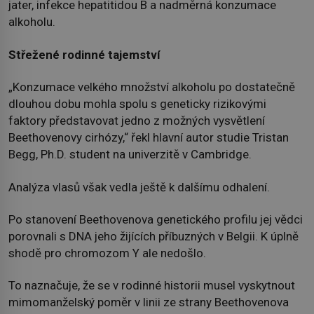
jater, infekce hepatitidou B a nadměrná konzumace
alkoholu.
Střežené rodinné tajemství
„Konzumace velkého množství alkoholu po dostatečně
dlouhou dobu mohla spolu s geneticky rizikovými
faktory představovat jedno z možných vysvětlení
Beethovenovy cirhózy,“ řekl hlavní autor studie Tristan
Begg, Ph.D. student na univerzitě v Cambridge.
Analýza vlasů však vedla ještě k dalšímu odhalení.
Po stanovení Beethovenova genetického profilu jej vědci
porovnali s DNA jeho žijících příbuzných v Belgii. K úplně
shodě pro chromozom Y ale nedošlo.
To naznačuje, že se v rodinné historii musel vyskytnout
mimomanželský poměr v linii ze strany Beethovenova