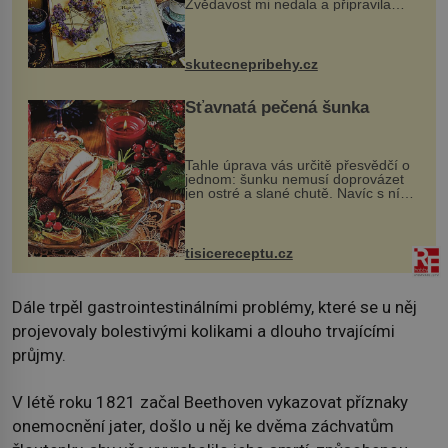
Zvědavost mi nedala a připravila
jsem si z nich lektvar… Zimní pobyt
na chalupě se pro mě vlastní vinou
změnil v děsivý zážitek, na kt...
skutecnepribehy.cz
Šťavnatá pečená šunka
Tahle úprava vás určitě přesvědčí o
jednom: šunku nemusí doprovázet
jen ostré a slané chutě. Navíc s ní
nakrmíte poměrně hodně hladových
krků. Ingredience sádlo 3 kg šunky
vcelku 3 stroužky česneku hl...
tisicereceptu.cz
Dále trpěl gastrointestinálními problémy, které se u něj
projevovaly bolestivými kolikami a dlouho trvajícími
průjmy.
V létě roku 1821 začal Beethoven vykazovat příznaky
onemocnění jater, došlo u něj ke dvěma záchvatům