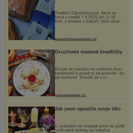
Tradiční Zábořská pouť, která se
koná v neděli 7.9.2025 od 11:00
hod. u kostela v Záboří, části obce
Kly u Mělníka. V programu naleznete
komentovanou prohlídku kostela,
dobovou hudbu, řemesla, atrakce...
epochanacestach.cz
Gruzínské masové knedlíčky
Gruzie se nachází na rozhraní dvou
kontinentů a právě to se promítá i do
její kuchyně. Snoubí se v ní
evropské a asijské chutě a díky tomu
vznikají rozmanité a chuťově bohaté
pokrmy, které rozhodně st...
nejsemsama.cz
Jak jsem opustila svoje tělo
U známých na chalupě jsme na půdě
našli staré bylinky po babičce.