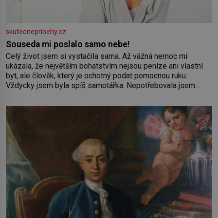
skutecnepribehy.cz
Souseda mi poslalo samo nebe!
Celý život jsem si vystačila sama. Až vážná nemoc mi
ukázala, že největším bohatstvím nejsou peníze ani vlastní
byt, ale člověk, který je ochotný podat pomocnou ruku.
Vždycky jsem byla spíš samotářka. Nepotřebovala jsem
kolem sebe partu kamarádek ani partnera. Stačily mi knihy,
práce a hlavně klid. Hned po studiích jsem odešla z rodného
města,