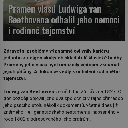
Pramen vlasů Ludwiga van
Beethovena odhalil jeho nemoci
i rodinné tajemství
Zdravotní problémy významně ovlivnily kariéru
jednoho z nejgeniálnějších skladatelů klasické hudby.
Prameny jeho vlasů nyní umožnily vědcům zkoumat
jejich příčiny. A dokonce vedly k odhalení rodinného
tajemství.
Ludwig van Beethoven
zemřel dne 26. března 1827. O
den později objevili jeho dva společníci v tajné přihrádce
jeho psacího stolu několik dokumentů, včetně dnes již
známého Heiligenstadského testamentu, napsaného v
roce 1802 a adresovaného jeho bratrům.