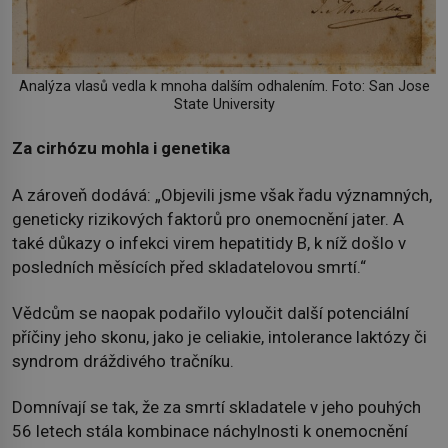
Analýza vlasů vedla k mnoha dalším odhalením. Foto: San Jose
State University
Za cirhózu mohla i genetika
A zároveň dodává: „Objevili jsme však řadu významných,
geneticky rizikových faktorů pro onemocnění jater. A
také důkazy o infekci virem hepatitidy B, k níž došlo v
posledních měsících před skladatelovou smrtí.“
Vědcům se naopak podařilo vyloučit další potenciální
příčiny jeho skonu, jako je celiakie, intolerance laktózy či
syndrom dráždivého tračníku.
Domnívají se tak, že za smrtí skladatele v jeho pouhých
56 letech stála kombinace náchylnosti k onemocnění