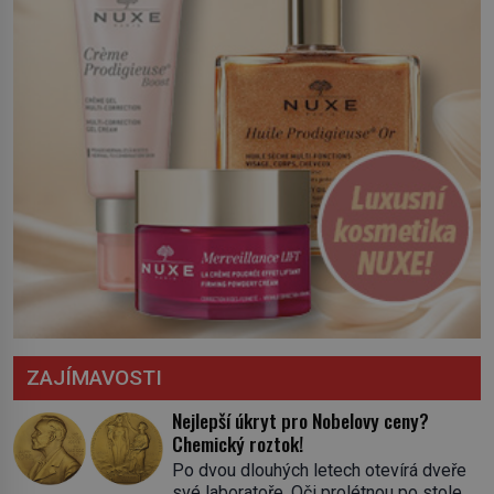
ZAJÍMAVOSTI
Nejlepší úkryt pro Nobelovy ceny?
Chemický roztok!
Po dvou dlouhých letech otevírá dveře
své laboratoře. Oči prolétnou po stole,