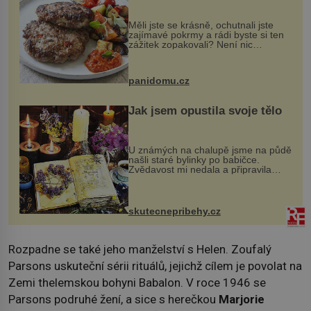
Měli jste se krásně, ochutnali jste
zajímavé pokrmy a rádi byste si ten
zážitek zopakovali? Není nic
snazšího. Pljeskavica (10 porcí)
Možná jste ji ochutnali na dovolené v
bývalé Jugoslávii, lze ji vi...
panidomu.cz
Jak jsem opustila svoje tělo
U známých na chalupě jsme na půdě
našli staré bylinky po babičce.
Zvědavost mi nedala a připravila
jsem si z nich lektvar… Zimní pobyt
na chalupě se pro mě vlastní vinou
změnil v děsivý zážitek, na kt...
skutecnepribehy.cz
Rozpadne se také jeho manželství s Helen. Zoufalý
Parsons uskuteční sérii rituálů, jejichž cílem je povolat na
Zemi thelemskou bohyni Babalon. V roce 1946 se
Parsons podruhé žení, a sice s herečkou
Marjorie