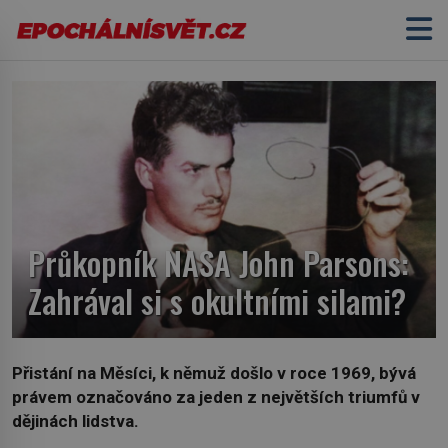
Průkopník NASA John Parsons:
Zahrával si s okultními silami?
Přistání na Měsíci, k němuž došlo v roce 1969, bývá
právem označováno za jeden z největších triumfů v
dějinách lidstva.