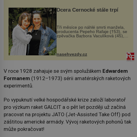
Dcera Černocké stále trpí
Tři měsíce po náhlé smrti manžela,
producenta Pepeho Rafaje (†53), se
zpěvačka Barbora Vaculíková (45),
dcera Petry Černocké (75), poprvé
ozvala veřejnosti. Na sociální síti
sdílela, že se snaží fung...
nasehvezdy.cz
V roce 1928 zahajuje se svým spolužákem
Edwardem
Formanem
(1912–1973) sérii amatérských raketových
experimentů.
Po vypuknutí velké hospodářské krize založí laboratoř
pro výzkum raket GALCIT a o pět let později už začíná
pracovat na projektu JATO (Jet-Assisted Take Off) pod
záštitou americké armády. Vývoj raketových pohonů tak
může pokračovat!