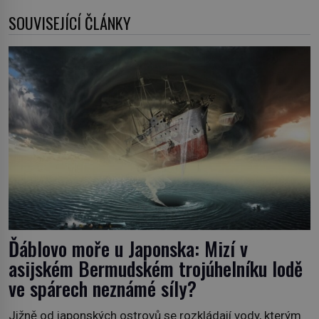
SOUVISEJÍCÍ ČLÁNKY
Ďáblovo moře u Japonska: Mizí v
asijském Bermudském trojúhelníku lodě
ve spárech neznámé síly?
Jižně od japonských ostrovů se rozkládají vody, kterým