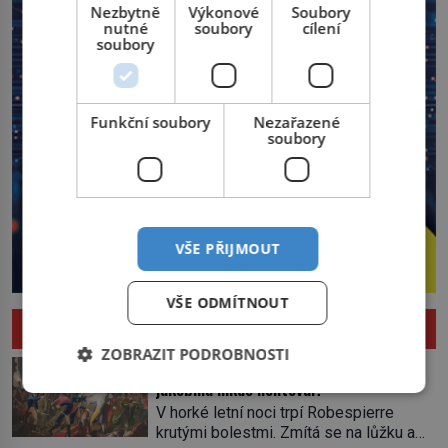
Nezbytně
Výkonové
Soubory
nutné
soubory
cílení
soubory
Funkční soubory
Nezařazené
soubory
VŠE PŘIJMOUT
VŠE ODMÍTNOUT
HISTORIE
ZOBRAZIT PODROBNOSTI
Pád Maximiliena Robespierra: Zuřivého
jakobína nikdo nelitoval?
V horké letní noci trpí Robespierre
krutými bolestmi. Zmítá se na lůžku a