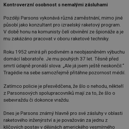
Kontroverzní osobnost s nemalými zásluhami
Později Parsons vykonává různá zaměstnání, mimo jiné
působí jako konzultant pro izraelský raketový program.
V době honu na komunisty čelí obvinění ze špionáže a je
mu zakázáno pracovat v oboru raketové techniky.
Roku 1952 umírá při podivném a neobjasněném výbuchu
domácí laboratoře. Je mu pouhých 37 let. Těsně před
smrtí údajně pronáší slova: „Ale já jsem ještě neskončil.“
Tragédie na sebe samozřejmě přitáhne pozornost médií.
Zatímco policie je přesvědčena, že šlo o nehodu, někteří
z Parsonsových spolupracovníků mají za to, že šlo o
sebevraždu či dokonce vraždu.
Dnes je Parsons známý hlavně pro své zásluhy v oblasti
raketového inženýrství a je považován za jednu z
klíčových postav v dějinách amerického vesmírného