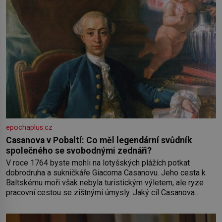
epochaplus.cz
Casanova v Pobaltí: Co měl legendární svůdník
společného se svobodnými zednáři?
V roce 1764 byste mohli na lotyšských plážích potkat
dobrodruha a sukničkáře Giacoma Casanovu. Jeho cesta k
Baltskému moři však nebyla turistickým výletem, ale ryze
pracovní cestou se zištnými úmysly. Jaký cíl Casanova
sledoval, když se například procházel uličkami lotyšské
Rigy? Casanova v Pobaltí kontaktoval tamní zednářské lóže.