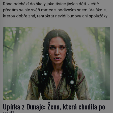
Ráno odchází do školy jako tisíce jiných dětí. Ještě
předtím se ale svěří matce s podivným snem. Ve škole,
kterou dobře zná, tentokrát nevidí budovu ani spolužáky.
Místo nich se před ní tyčí cosi temného. O několik hodin
později je mrtvá. Mohla devítiletá Zahlédla vlastní
osud? Dne 21. října 1966 se velšská vesnice Aberfan […]
Upírka z Dunaje: Žena, která chodila po