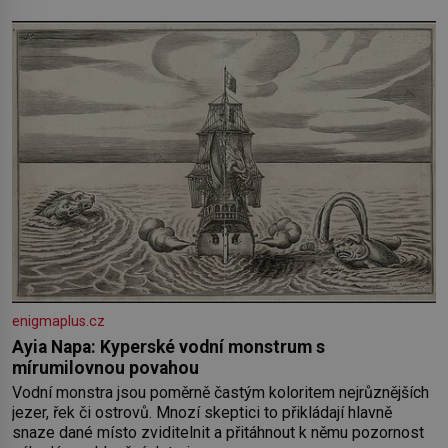
enigmaplus.cz
Ayia Napa: Kyperské vodní monstrum s
mírumilovnou povahou
Vodní monstra jsou poměrně častým koloritem nejrůznějších
jezer, řek či ostrovů. Mnozí skeptici to přikládají hlavně
snaze dané místo zviditelnit a přitáhnout k němu pozornost