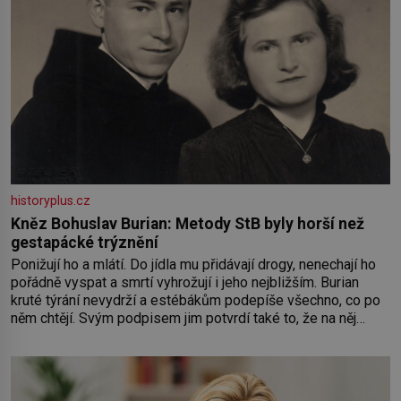
historyplus.cz
Kněz Bohuslav Burian: Metody StB byly horší než
gestapácké trýznění
Ponižují ho a mlátí. Do jídla mu přidávají drogy, nenechají ho
pořádně vyspat a smrtí vyhrožují i jeho nejbližším. Burian
kruté týrání nevydrží a estébákům podepíše všechno, co po
něm chtějí. Svým podpisem jim potvrdí také to, že na něj
během výslechů nikdo nevyvíjel fyzický ani psychický nátlak.
Syn brněnského řezníka chce být knězem a