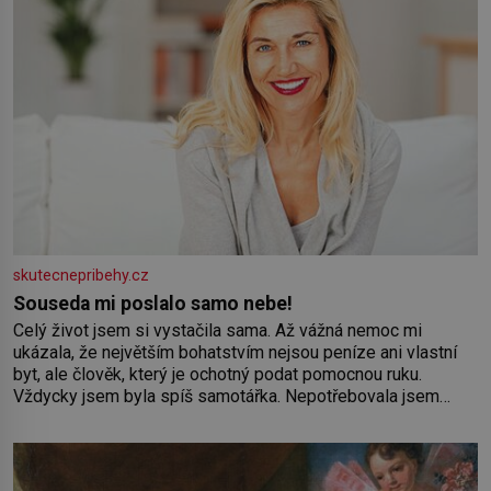
skutecnepribehy.cz
Souseda mi poslalo samo nebe!
Celý život jsem si vystačila sama. Až vážná nemoc mi
ukázala, že největším bohatstvím nejsou peníze ani vlastní
byt, ale člověk, který je ochotný podat pomocnou ruku.
Vždycky jsem byla spíš samotářka. Nepotřebovala jsem
kolem sebe partu kamarádek ani partnera. Stačily mi knihy,
práce a hlavně klid. Hned po studiích jsem odešla z rodného
města,