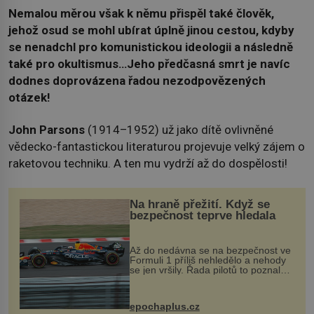
Nemalou měrou však k němu přispěl také člověk,
jehož osud se mohl ubírat úplně jinou cestou, kdyby
se nenadchl pro komunistickou ideologii a následně
také pro okultismus…
Jeho předčasná smrt je navíc
dodnes doprovázena řadou nezodpovězených
otázek!
John Parsons
(1914–1952) už jako dítě ovlivněné
vědecko-fantastickou literaturou projevuje velký zájem o
raketovou techniku. A ten mu vydrží až do dospělosti!
Na hraně přežití. Když se
bezpečnost teprve hledala
Až do nedávna se na bezpečnost ve
Formuli 1 příliš nehledělo a nehody
se jen vršily. Řada pilotů to poznala
na vlastní kůži, často s trvalými
následky nebo bohužel i ztrátou
života. Dnes nepochopiteln...
epochaplus.cz