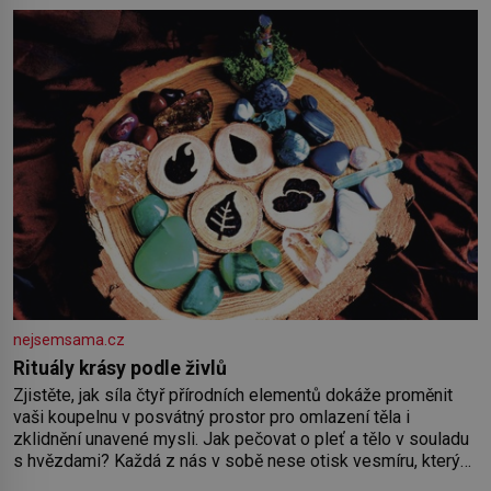
nejsemsama.cz
Rituály krásy podle živlů
Zjistěte, jak síla čtyř přírodních elementů dokáže proměnit
vaši koupelnu v posvátný prostor pro omlazení těla i
zklidnění unavené mysli. Jak pečovat o pleť a tělo v souladu
s hvězdami? Každá z nás v sobě nese otisk vesmíru, který
se projevuje nejen v naší povaze, ale i v potřebách naší