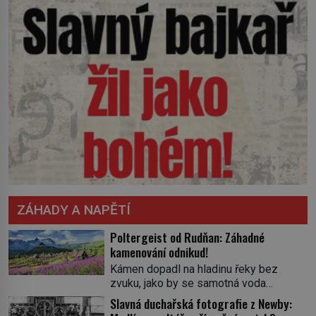
ZÁHADY A NAPĚTÍ
Poltergeist od Rudňan: Záhadné
kamenování odnikud!
Kámen dopadl na hladinu řeky bez
zvuku, jako by se samotná voda
rozhodla mlčet. Mladší z chlapců
Slavná duchařská fotografie z Newby:
bolestně strhl ruku, ale další úder ho