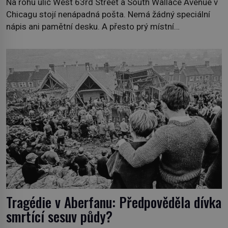
Na rohu ulic West 63rd Street a South Wallace Avenue v
Chicagu stojí nenápadná pošta. Nemá žádný speciální
nápis ani pamětní desku. A přesto prý místní
zaměstnanci neradi chodí do sklepa. Právě tady totiž
sídlil sériový vrah H. H. Holmes a také nejpropracovanější
past na lidi v dějinách americké kriminalistiky. Herman
Webster Mudgett (1861–1896) přijíždí […]
Tragédie v Aberfanu: Předpověděla dívka
smrtící sesuv půdy?