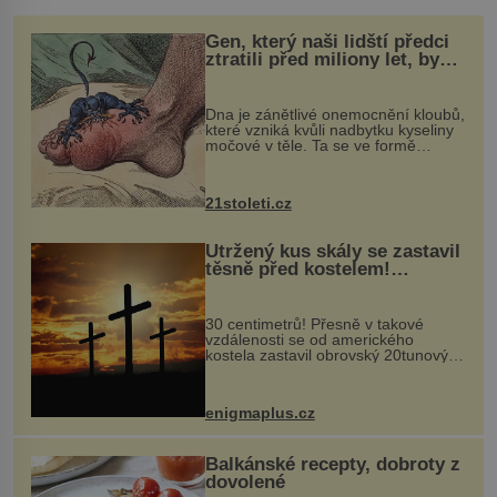
Gen, který naši lidští předci
ztratili před miliony let, by
mohl pomoci s léčbou
„nemoci králů“
Dna je zánětlivé onemocnění kloubů,
které vzniká kvůli nadbytku kyseliny
močové v těle. Ta se ve formě
krystalků ukládá v blízkosti kloubů,
nejčastěji přitom postihuje palce na
nohou, a způsobuje bole...
21stoleti.cz
Utržený kus skály se zastavil
těsně před kostelem!
Ochránila ho boží síla?
30 centimetrů! Přesně v takové
vzdálenosti se od amerického
kostela zastavil obrovský 20tunový
balvan, který se v květnu 2014
nečekaně odtrhl od nedaleké skály
při její demolici. Podle místních stojí
enigmaplus.cz
...
Balkánské recepty, dobroty z
dovolené