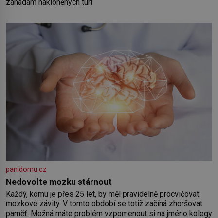
záhadám nakloněných turi
panidomu.cz
Nedovolte mozku stárnout
Každý, komu je přes 25 let, by měl pravidelně procvičovat
mozkové závity. V tomto období se totiž začíná zhoršovat
paměť. Možná máte problém vzpomenout si na jméno kolegy