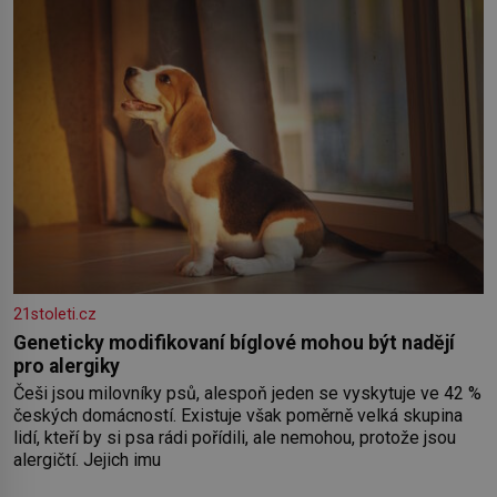
Nebyl v této oblasti žádným nováčkem, protože do
zednářské
21stoleti.cz
Geneticky modifikovaní bíglové mohou být nadějí
pro alergiky
Češi jsou milovníky psů, alespoň jeden se vyskytuje ve 42 %
českých domácností. Existuje však poměrně velká skupina
lidí, kteří by si psa rádi pořídili, ale nemohou, protože jsou
alergičtí. Jejich imu