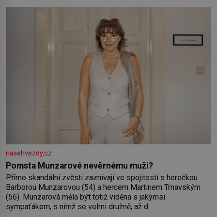
pokožky. Ohnivá znamení Ženy narozené ve znamení Berana,
Lva a Střelce v sobě nesou žár, odvahu a neutuchající elán.
Vaše
nasehvezdy.cz
Pomsta Munzarové nevěrnému muži?
Přímo skandální zvěsti zaznívají ve spojitosti s herečkou
Barborou Munzarovou (54) a hercem Martinem Trnavským
(56). Munzarová měla být totiž viděna s jakýmsi
sympaťákem, s nímž se velmi družně, až d