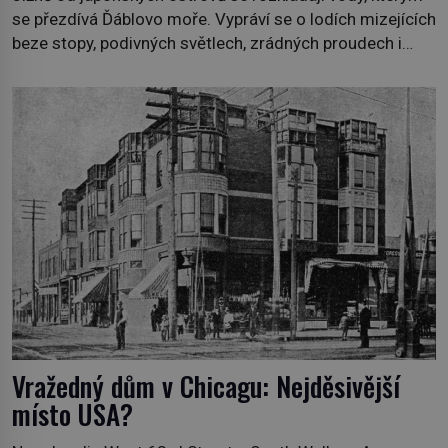
se přezdívá Ďáblovo moře. Vypráví se o lodích mizejících
beze stopy, podivných světlech, zrádných proudech i
mořských dracích, kteří měli tyto končiny střežit už v
dávných legendách. Je tichomořský Dračí trojúhelník
skutečně prokletým místem, nebo se zde jen
nebezpečná příroda proměnila v jednu z
nejpůsobivějších námořních záhad? […]
Vražedný dům v Chicagu: Nejděsivější
místo USA?