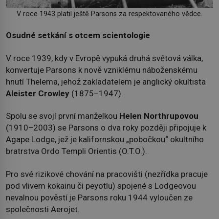
V roce 1943 platil ještě Parsons za respektovaného vědce.
Osudné setkání s otcem scientologie
V roce 1939, kdy v Evropě vypuká druhá světová válka,
konvertuje Parsons k nově vzniklému náboženskému
hnutí Thelema, jehož zakladatelem je anglický okultista
Aleister Crowley
(1875–1947).
Spolu se svojí první manželkou
Helen Northrupovou
(1910–2003) se Parsons o dva roky později připojuje k
Agape Lodge, jež je kalifornskou „pobočkou“ okultního
bratrstva Ordo Templi Orientis (O.T.O.).
Pro své rizikové chování na pracovišti (nezřídka pracuje
pod vlivem kokainu či peyotlu) spojené s Lodgeovou
nevalnou pověstí je Parsons roku 1944 vyloučen ze
společnosti Aerojet.