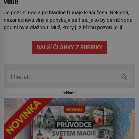
vodě
Je pozdní noc a po hladině Dunaje kráčí žena. Neklesá,
nezanechává vlny a pohybuje se tiše, jako by černá voda
pod ní byla dlažbou. Muž, který ji z břehu pozoruje, ji
údajně poznává, jenže Ruža Vlajna má být v tu chvíli
mrtvá celé století. Vesnice Kisiljevo v severovýchodním
DALŠÍ ČLÁNKY Z RUBRIKY
Srbsku má s upíry nevyřízené účty. […]
reklama