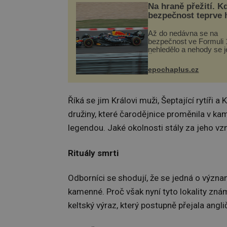
Na hraně přežití. K
bezpečnost teprve 
Až do nedávna se na
bezpečnost ve Formuli 1
nehledělo a nehody se je
Řada pilotů to poznala n
kůži, často s trvalými 
epochaplus.cz
nebo bohužel i ztrátou ž
Dnes nepochopiteln...
Říká se jim Královi muži, Šeptající rytíři 
družiny, které čarodějnice proměnila v ka
legendou. Jaké okolnosti stály za jeho v
Rituály smrti
Odborníci se shodují, že se jedná o význa
kamenné. Proč však nyní tyto lokality z
keltský výraz, který postupně přejala angli