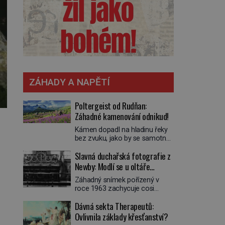
ZÁHADY A NAPĚTÍ
Poltergeist od Rudňan:
Záhadné kamenování odnikud!
Kámen dopadl na hladinu řeky
bez zvuku, jako by se samotná
voda rozhodla mlčet. Mladší z
Slavná duchařská fotografie z
chlapců bolestně strhl ruku, ale
další úder ho zasáhl dříve, než si
Newby: Modlí se u oltáře
vůbec uvědomil pohyb: tiše,
přízračný mnich?
Záhadný snímek pořízený v
nelidsky přesně. „Odkud…?“
roce 1963 zachycuje cosi
zachrčel starší student, ale v
zvláštního. Někteří věří, že
houštině na břehu nebyl nikdo,
Dávná sekta Therapeutů:
poloprůhledná postava stojící u
kdo by po nich mohl cokoliv
oltáře je duch mnicha ze 16.
Ovlivnila základy křesťanství?
házet. A když se […]
století s bílým závojem přes