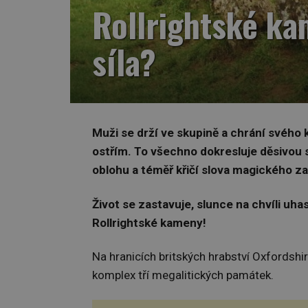
Rollrightské ka
síla?
Muži se drží ve skupině a chrání svéh
ostřím. To všechno dokresluje děsivou 
oblohu a téměř křičí slova magického za
Život se zastavuje, slunce na chvíli uha
Rollrightské kameny!
Na hranicích britských hrabství Oxfordsh
komplex tří megalitických památek.