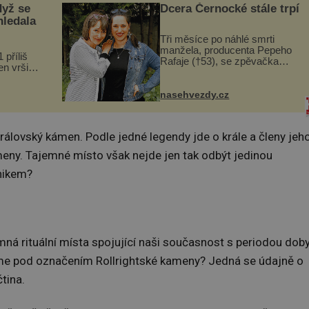
dyž se
Dcera Černocké stále trpí
hledala
Tři měsíce po náhlé smrti
manžela, producenta Pepeho
 příliš
Rafaje (†53), se zpěvačka
n vršily.
Barbora Vaculíková (45), dcera
a vlastní
Petry Černocké (75), poprvé
následky
ozvala veřejnosti. Na sociální
nasehvezdy.cz
ivota.
síti sdílela, že se snaží fung...
a Královský kámen. Podle jedné legendy jde o krále a členy jeh
meny. Tajemné místo však nejde jen tak odbýt jedinou
znikem?
mná rituální místa spojující naši současnost s periodou dob
náme pod označením Rollrightské kameny? Jedná se údajně o
čtina.