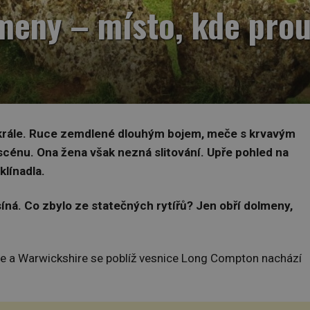
meny – místo, kde prou
o krále. Ruce zemdlené dlouhým bojem, meče s krvavým
scénu. Ona žena však nezná slitování. Upře pohled na
klínadla.
síná. Co zbylo ze statečných rytířů? Jen obří dolmeny,
ire a Warwickshire se poblíž vesnice Long Compton nachází