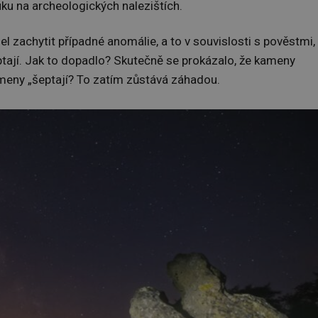
u na archeologických nalezištích.
 zachytit případné anomálie, a to v souvislosti s pověstmi,
ptají. Jak to dopadlo? Skutečně se prokázalo, že kameny
ameny „šeptají? To zatím zůstává záhadou.