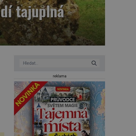
dí tajuplná
reklama