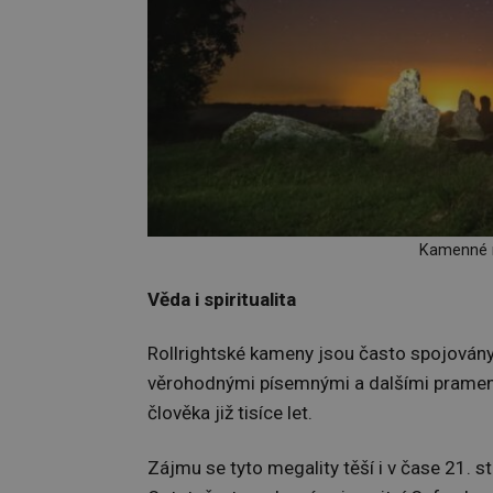
Kamenné m
Věda i spiritualita
Rollrightské kameny jsou často spojovány
věrohodnými písemnými a dalšími prameny. 
člověka již tisíce let.
Zájmu se tyto megality těší i v čase 21. s