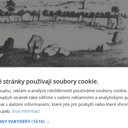
ní dolmenů na vyobrazení z roku 1645.
 stránky používají soubory cookie.
obsahu, reklam a analýze návštěvnosti používáme soubory cookie.
ašich stránek také sdílíme s našimi reklamními a analytickými par
 s dalšími informacemi, které jste jim poskytli nebo které shro
aly na konci osmnáctého století i symbolem protipólu smrti
služeb.
Více informací
olních vesnic zde v určitou noc v roce běhaly nahé a
HNY PARTNERY
(1616) →
ltem plodnosti.