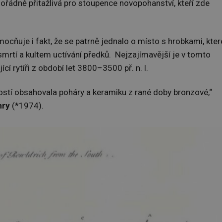
mořádně přitažlivá pro stoupence novopohanství, kteří zde
cňuje i fakt, že se patrně jednalo o místo s hrobkami, kter
smrtí a kultem uctívání předků. Nejzajímavější je v tomto
 rytíři z období let 3800–3500 př. n. l.
ostí obsahovala poháry a keramiku z rané doby bronzové,“
nry
(*1974).