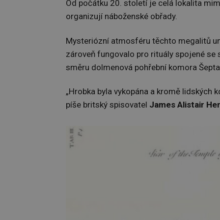
Od počátku 20. století je celá lokalita mi
organizují náboženské obřady.
Mysteriózní atmosféru těchto megalitů umo
zároveň fungovalo pro rituály spojené se 
směru dolmenová pohřební komora Šeptající
„Hrobka byla vykopána a kromě lidských k
píše britský spisovatel
James Alistair He