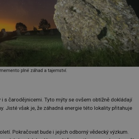
emento plné záhad a tajemství.
 i s čarodějnicemi. Tyto mýty se ovšem obtížně dokládají
Jisté však je, že záhadná energie této lokality přitahuje
toletí. Pokračovat bude i jejich odborný vědecký výzkum.