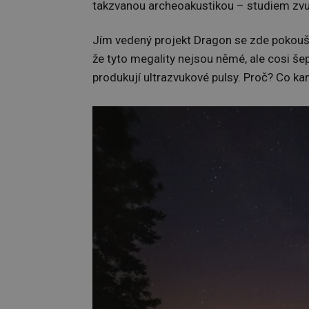
takzvanou archeoakustikou – studiem zvuk
Jím vedený projekt Dragon se zde pokoušel
že tyto megality nejsou němé, ale cosi še
produkují ultrazvukové pulsy. Proč? Co k