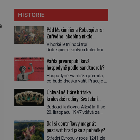
HISTORIE
é
Pád Maximiliena Robespierra:
Zuřivého jakobína nikdo
nelitoval?
V horké letní noci trpí
Robespierre krutými bolestmi.
Zmítá se na lůžku a hlavou mu
Vařila prvorepubliková
víří kolotoč myšlenek. Když se
probere z mdlob, vzpomene si
hospodyně podle sandtnerek?
na jednu z pařížských
Hospodyně Františka přemítá,
jasnovidek, kterou před lety
co bude dneska vařit. Pracuje v
navštívil. Prorokovala mu
rodině pana rady a ten má
tragický osud. Tehdy se jí
Úchvatné tiáry britské
mlsný jazýček. Zalistuje proto
vysmál. „Robespierre to
rychle v jedné ze „sandtnerek“.
královské rodiny: Svatební
dotáhne hodně daleko,“
„Zaplaťpánbůh, že už
prohlásil o něm jiný významný
klenot Alžbětě II. praskl
Budoucí královna Alžběta II. se
nemusíme chodit s lístky,“
francouzský revolucionář,
20. listopadu 1947 vdává za
povzdechne si směrem ke
Honoré de Mirabeau […]
svého vyvoleného Filipa
služce, kterou má v kuchyni k
Dal si doutníkový magnát
Mountbattena. Aby měla na
ruce. Ještě v prvních letech
obřad ve Westminsteru podle
postavit hrad jako z pohádky?
nové republiky fungoval kvůli
tradice „něco vypůjčeného“, její
nedostatku zboží přídělový
Střední Evropu v roce 1241 zle
matka jí věnuje jedinečný šperk
systém. […]