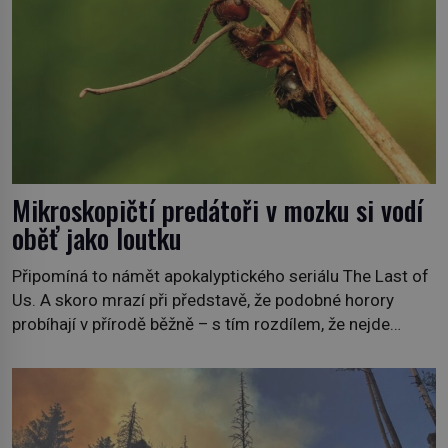
Mikroskopičtí predátoři v mozku si vodí
oběť jako loutku
Připomíná to námět apokalyptického seriálu The Last of
Us. A skoro mrazí při představě, že podobné horory
probíhají v přírodě běžně – s tím rozdílem, že nejde
pouze o infekce parazitickou houbou a že predátor
dokáže ovládat jen vývojově nesrovnatelně jednodušší
živočichy, než je člověk. Najít skutečné zombie není nic
nemožného ani v naší přírodě. […]