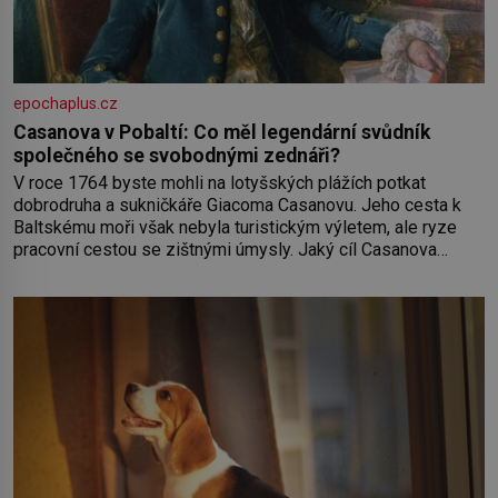
epochaplus.cz
Casanova v Pobaltí: Co měl legendární svůdník
společného se svobodnými zednáři?
V roce 1764 byste mohli na lotyšských plážích potkat
dobrodruha a sukničkáře Giacoma Casanovu. Jeho cesta k
Baltskému moři však nebyla turistickým výletem, ale ryze
pracovní cestou se zištnými úmysly. Jaký cíl Casanova
sledoval, když se například procházel uličkami lotyšské
Rigy? Casanova v Pobaltí kontaktoval tamní zednářské lóže.
Nebyl v této oblasti žádným nováčkem, protože do
zednářské