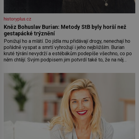
historyplus.cz
Kněz Bohuslav Burian: Metody StB byly horší než
gestapácké trýznění
Ponižují ho a mlátí. Do jídla mu přidávají drogy, nenechají ho
pořádně vyspat a smrtí vyhrožují i jeho nejbližším. Burian
kruté týrání nevydrží a estébákům podepíše všechno, co po
něm chtějí. Svým podpisem jim potvrdí také to, že na něj
během výslechů nikdo nevyvíjel fyzický ani psychický nátlak.
Syn brněnského řezníka chce být knězem a