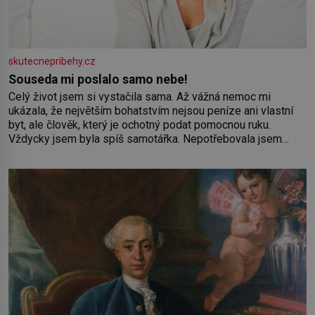
skutecnepribehy.cz
Souseda mi poslalo samo nebe!
Celý život jsem si vystačila sama. Až vážná nemoc mi
ukázala, že největším bohatstvím nejsou peníze ani vlastní
byt, ale člověk, který je ochotný podat pomocnou ruku.
Vždycky jsem byla spíš samotářka. Nepotřebovala jsem
kolem sebe partu kamarádek ani partnera. Stačily mi knihy,
práce a hlavně klid. Hned po studiích jsem odešla z rodného
města,