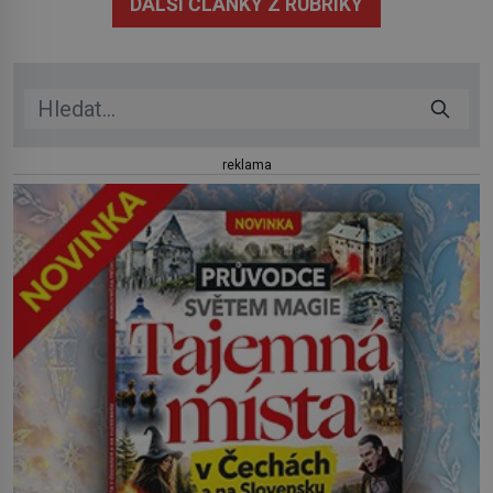
DALŠÍ ČLÁNKY Z RUBRIKY
přetrvává i týdny. Nenápadný tento […]
reklama