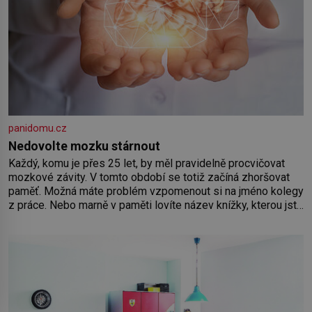
panidomu.cz
Nedovolte mozku stárnout
Každý, komu je přes 25 let, by měl pravidelně procvičovat
mozkové závity. V tomto období se totiž začíná zhoršovat
paměť. Možná máte problém vzpomenout si na jméno kolegy
z práce. Nebo marně v paměti lovíte název knížky, kterou jste
nedávno přečetli. Je to opravdu tak, s věkem jako kdyby se
paměť rozhodla stávkovat. Cvičte