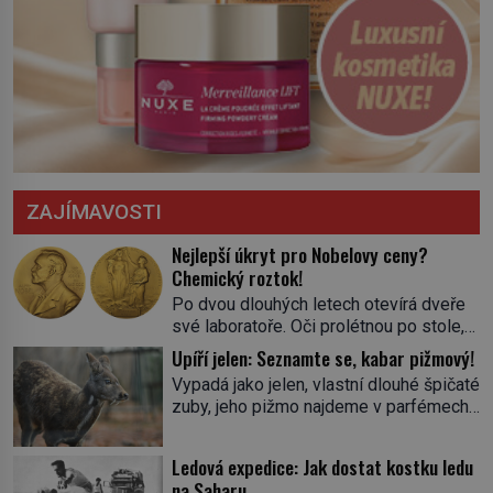
ZAJÍMAVOSTI
Nejlepší úkryt pro Nobelovy ceny?
Chemický roztok!
Po dvou dlouhých letech otevírá dveře
své laboratoře. Oči prolétnou po stole,
aby pak ulpěly na regálu, kde se nachází
Upíří jelen: Seznamte se, kabar pižmový!
všemožné látky. Hledá žluto-oranžovou
Vypadá jako jelen, vlastní dlouhé špičaté
tekutinu, jakmile ji zahlédne, nesmírně
zuby, jeho pižmo najdeme v parfémech
se mu uleví. Teď může svůj plán
celého světa a narazit na něj je velice
dokončit. Pod termínem aqua regia se
těžké. Tato charakteristika sedí na
skrývá směs s názvem lučavka
Ledová expedice: Jak dostat kostku ledu
jediného zástupce zvířecí říše – kabara
královská. Svůj přídomek nemá pro nic
na Saharu