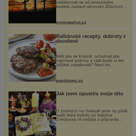
vzdálenosti se od amerického
kostela zastavil obrovský 20tunový
balvan, který se v květnu 2014
nečekaně odtrhl od nedaleké skály
při její demolici. Podle místních stojí
enigmaplus.cz
...
Balkánské recepty, dobroty z
dovolené
Měli jste se krásně, ochutnali jste
zajímavé pokrmy a rádi byste si ten
zážitek zopakovali? Není nic
snazšího. Pljeskavica (10 porcí)
Možná jste ji ochutnali na dovolené v
bývalé Jugoslávii, lze ji vi...
panidomu.cz
Jak jsem opustila svoje tělo
U známých na chalupě jsme na půdě
našli staré bylinky po babičce.
Zvědavost mi nedala a připravila
jsem si z nich lektvar… Zimní pobyt
na chalupě se pro mě vlastní vinou
změnil v děsivý zážitek, na kt...