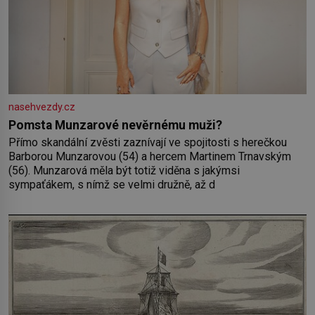
nasehvezdy.cz
Pomsta Munzarové nevěrnému muži?
Přímo skandální zvěsti zaznívají ve spojitosti s herečkou
Barborou Munzarovou (54) a hercem Martinem Trnavským
(56). Munzarová měla být totiž viděna s jakýmsi
sympaťákem, s nímž se velmi družně, až d