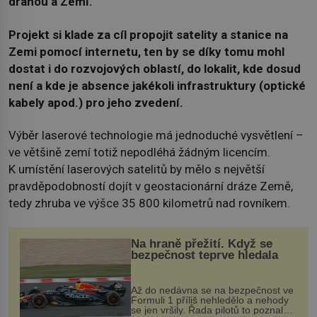
dráhou a Zemí.
Projekt si klade za cíl propojit satelity a stanice na
Zemi pomocí internetu, ten by se díky tomu mohl
dostat i do rozvojových oblastí, do lokalit, kde dosud
není a kde je absence jakékoli infrastruktury (optické
kabely apod.) pro jeho zvedení.
Výběr laserové technologie má jednoduché vysvětlení –
ve většině zemí totiž nepodléhá žádným licencím.
K umístění laserových satelitů by mělo s největší
pravděpodobností dojít v geostacionární dráze Země,
tedy zhruba ve výšce 35 800 kilometrů nad rovníkem.
Na hraně přežití. Když se
bezpečnost teprve hledala
Až do nedávna se na bezpečnost ve
Formuli 1 příliš nehledělo a nehody
se jen vršily. Řada pilotů to poznala