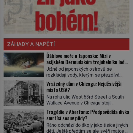
ZÁHADY A NAPĚTÍ
Ďáblovo moře u Japonska: Mizí v
asijském Bermudském trojúhelníku lodě
ve spárech neznámé síly?
Jižně od japonských ostrovů se
rozkládají vody, kterým se přezdívá
Ďáblovo moře. Vypráví se o lodích
Vražedný dům v Chicagu: Nejděsivější
mizejících beze stopy, podivných
místo USA?
světlech, zrádných proudech i mořských
Na rohu ulic West 63rd Street a South
dracích, kteří měli tyto končiny střežit už
Wallace Avenue v Chicagu stojí
v dávných legendách. Je tichomořský
nenápadná pošta. Nemá žádný speciální
Dračí trojúhelník skutečně prokletým
Tragédie v Aberfanu: Předpověděla dívka
nápis ani pamětní desku. A přesto prý
místem, nebo se zde jen nebezpečná
smrtící sesuv půdy?
místní zaměstnanci neradi chodí do
příroda proměnila v jednu z
Ráno odchází do školy jako tisíce jiných
sklepa. Právě tady totiž sídlil sériový
nejpůsobivějších námořních záhad? […]
dětí. Ještě předtím se ale svěří matce s
vrah H. H. Holmes a také