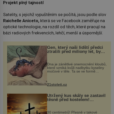
Projekt plný tajností
Satelity, s jejichž vypuštěním se počítá, jsou podle slov
Raichelle Aniceto,
která se ve Facebook zaměřuje na
optické technologie, na rozdíl od těch, které pracují na
bázi radiových frekvencích, lehčí, menší a úspornější.
Gen, který naši lidští předci
ztratili před miliony let, by
mohl pomoci s léčbou
„nemoci králů“
Dna je zánětlivé onemocnění kloubů,
které vzniká kvůli nadbytku kyseliny
močové v těle. Ta se ve formě
krystalků ukládá v blízkosti kloubů,
nejčastěji přitom postihuje palce na
nohou, a způsobuje bole...
21stoleti.cz
Utržený kus skály se zastavil
těsně před kostelem!
Ochránila ho boží síla?
30 centimetrů! Přesně v takové