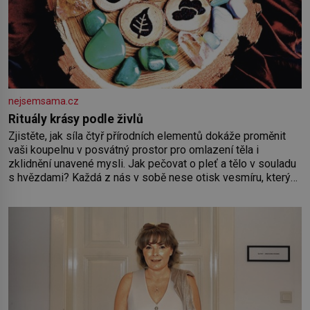
nejsemsama.cz
Rituály krásy podle živlů
Zjistěte, jak síla čtyř přírodních elementů dokáže proměnit
vaši koupelnu v posvátný prostor pro omlazení těla i
zklidnění unavené mysli. Jak pečovat o pleť a tělo v souladu
s hvězdami? Každá z nás v sobě nese otisk vesmíru, který
se projevuje nejen v naší povaze, ale i v potřebách naší
pokožky. Ohnivá znamení Ženy narozené ve znamení Berana,
Lva a Střelce v sobě nesou žár, odvahu a neutuchající elán.
Vaše