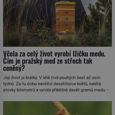
Včela za celý život vyrobí lžičku medu.
Čím je pražský med ze střech tak
ceněný?
Její život je krátký. V létě trvá pouhých šest až osm
týdnů. Za tu dobu navštíví desetitisíce květů, nalétá
stovky kilometrů a vyrobí přibližně devět gramů medu –
zhruba jednu čajovou lžičku. Sama o sobě se může zdát
bezvýznamná. Teprve když se spojí s dalšími desítkami
tisíc příslušnic svého včelstva, vznikne jeden z
nejdokonalejších organismů […]