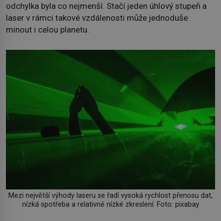
odchylka byla co nejmenší. Stačí jeden úhlový stupeň a
laser v rámci takové vzdálenosti může jednoduše
minout i celou planetu.
Mezi největší výhody laseru se řadí vysoká rychlost přenosu dat,
nízká spotřeba a relativně nízké zkreslení. Foto: pixabay