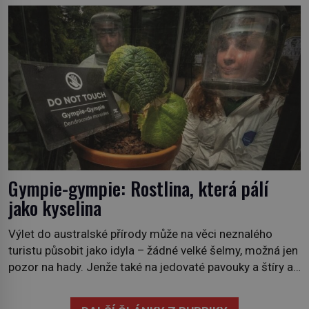
požáry už nejsou problémem pouze vzdáleného
Středomoří. S oteplujícím se klimatem, vysušenou
krajinou a desetiletími lidských zásahů se z nich stává
nový evropský normál […]
Gympie-gympie: Rostlina, která pálí
jako kyselina
Výlet do australské přírody může na věci neznalého
turistu působit jako idyla – žádné velké šelmy, možná jen
pozor na hady. Jenže také na jedovaté pavouky a štíry a
co už tuší málokdo, i na nenápadný keř se srdčitými listy.
Stačí letmý dotyk a ozve se pronikavá bolest, která