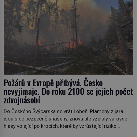
Požárů v Evropě přibývá, Česko
nevyjímaje. Do roku 2100 se jejich počet
zdvojnásobí
Do Českého Švýcarska se vrátil oheň. Plameny z jara
jsou sice bezpečně uhašeny, znovu ale vzplály varovné
hlasy volající po krocích, které by vzrůstající riziko
lesních požárů do budoucna minimalizovaly. Lesní