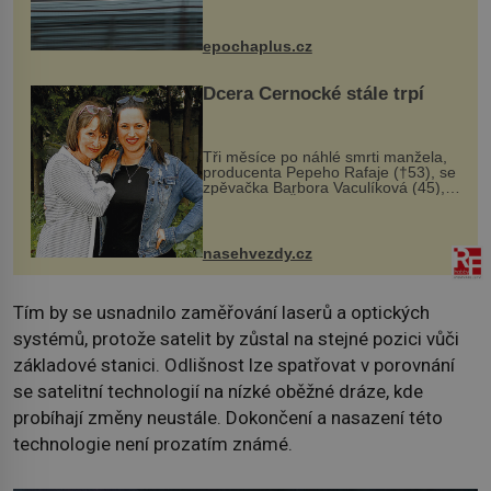
na vlastní kůži, často s trvalými
následky nebo bohužel i ztrátou
života. Dnes nepochopiteln...
epochaplus.cz
Dcera Černocké stále trpí
Tři měsíce po náhlé smrti manžela,
producenta Pepeho Rafaje (†53), se
zpěvačka Barbora Vaculíková (45),
dcera Petry Černocké (75), poprvé
ozvala veřejnosti. Na sociální síti
sdílela, že se snaží fung...
nasehvezdy.cz
Tím by se usnadnilo zaměřování laserů a optických
systémů, protože satelit by zůstal na stejné pozici vůči
základové stanici. Odlišnost lze spatřovat v porovnání
se satelitní technologií na nízké oběžné dráze, kde
probíhají změny neustále. Dokončení a nasazení této
technologie není prozatím známé.