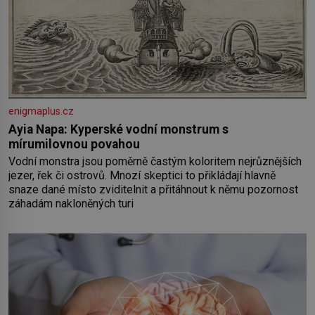
enigmaplus.cz
Ayia Napa: Kyperské vodní monstrum s
mírumilovnou povahou
Vodní monstra jsou poměrně častým koloritem nejrůznějších
jezer, řek či ostrovů. Mnozí skeptici to přikládají hlavně
snaze dané místo zviditelnit a přitáhnout k němu pozornost
záhadám nakloněných turi