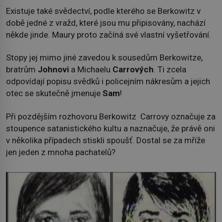
Existuje také svědectví, podle kterého se Berkowitz v
době jedné z vražd, které jsou mu připisovány, nachází
někde jinde. Maury proto začíná své vlastní vyšetřování.
Stopy jej mimo jiné zavedou k sousedům Berkowitze,
bratrům
Johnovi
a Michaelu
Carrových
. Ti zcela
odpovídají popisu svědků i policejním nákresům a jejich
otec se skutečně jmenuje
Sam
!
Při pozdějším rozhovoru Berkowitz Carrovy označuje za
stoupence satanistického kultu a naznačuje, že právě oni
v několika případech stiskli spoušť. Dostal se za mříže
jen jeden z mnoha pachatelů?