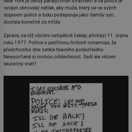
New York je tehdy paralyzován strachem a na policii je
vyvíjen obrovský nátlak, aby muže, který se ve svých
dopisem policii a tisku podepisuje jako Samův syn,
dostala konečně za mříže.
Zpráva, na níž všichni netrpělivě čekají, přichází 11. srpna
roku 1977. Policie s patřičnou hrdostí oznamuje, že
předchozího dne zatkla hlavního podezřelého.
Newyorčané si mohou oddechnout. Sedí ale vězení
skutečný vrah?