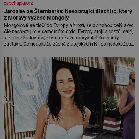
epochaplus.cz
Jaroslav ze Šternberka: Neexistující šlechtic, který
z Moravy vyžene Mongoly
Mongolové se tlačí do Evropy a hrozí, že ovládnou celý svět.
Ale naštěstí jim v samotném srdci Evropy stojí v cestě malé,
ale silné království, které dokáže dobyvatelské hordy
zastavit. Co nedokáže žádná z asijských říší, co nedokážou
Němci – to dokáže český král. Nebo že by ne? Mongolové
od roku 1223 postupují podél Kaspického a Azovského
moře,