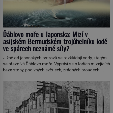
Ďáblovo moře u Japonska: Mizí v
asijském Bermudském trojúhelníku lodě
ve spárech neznámé síly?
Jižně od japonských ostrovů se rozkládají vody, kterým
se přezdívá Ďáblovo moře. Vypráví se o lodích mizejících
beze stopy, podivných světlech, zrádných proudech i
mořských dracích, kteří měli tyto končiny střežit už v
dávných legendách. Je tichomořský Dračí trojúhelník
skutečně prokletým místem, nebo se zde jen
nebezpečná příroda proměnila v jednu z
nejpůsobivějších námořních záhad? […]