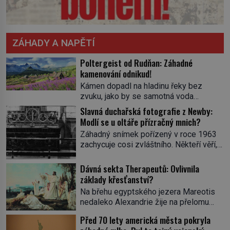
ZÁHADY A NAPĚTÍ
Poltergeist od Rudňan: Záhadné
kamenování odnikud!
Kámen dopadl na hladinu řeky bez
zvuku, jako by se samotná voda
rozhodla mlčet. Mladší z chlapců
Slavná duchařská fotografie z Newby:
bolestně strhl ruku, ale další úder ho
Modlí se u oltáře přízračný mnich?
zasáhl dříve, než si vůbec uvědomil
Záhadný snímek pořízený v roce 1963
pohyb: tiše, nelidsky přesně. „Odkud…?“
zachycuje cosi zvláštního. Někteří věří,
zachrčel starší student, ale v houštině
že poloprůhledná postava stojící u
na břehu nebyl nikdo, kdo by po nich
oltáře je duch mnicha ze 16. století s
Dávná sekta Therapeutů: Ovlivnila
mohl cokoliv házet. A když se […]
bílým závojem přes obličej, který
základy křesťanství?
pravděpodobně zakrývá lepru nebo jiné
Na břehu egyptského jezera Mareotis
znetvoření. Jiní jsou skeptičtí a považují
nedaleko Alexandrie žije na přelomu
vše za podvod. Jak vlastně vznikla
letopočtu uzavřená komunita mužů a
jedna z nejslavnějších duchařských
Před 70 lety americká města pokryla
žen. Každý obývá vlastní celu, kde se
fotek? Moderní vyšetřovatelé