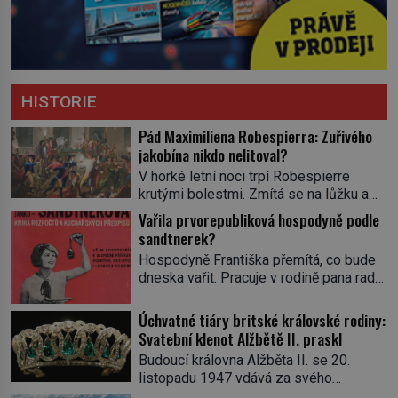
HISTORIE
Pád Maximiliena Robespierra: Zuřivého
jakobína nikdo nelitoval?
V horké letní noci trpí Robespierre
krutými bolestmi. Zmítá se na lůžku a
hlavou mu víří kolotoč myšlenek. Když
Vařila prvorepubliková hospodyně podle
se probere z mdlob, vzpomene si na
sandtnerek?
jednu z pařížských jasnovidek, kterou
Hospodyně Františka přemítá, co bude
před lety navštívil. Prorokovala mu
dneska vařit. Pracuje v rodině pana rady
tragický osud. Tehdy se jí vysmál.
a ten má mlsný jazýček. Zalistuje proto
„Robespierre to dotáhne hodně daleko,“
rychle v jedné ze „sandtnerek“.
Úchvatné tiáry britské královské rodiny:
prohlásil o něm jiný významný
„Zaplaťpánbůh, že už nemusíme chodit
Svatební klenot Alžbětě II. praskl
francouzský revolucionář, Honoré de
s lístky,“ povzdechne si směrem ke
Mirabeau […]
Budoucí královna Alžběta II. se 20.
služce, kterou má v kuchyni k ruce.
listopadu 1947 vdává za svého
Ještě v prvních letech nové republiky
vyvoleného Filipa Mountbattena. Aby