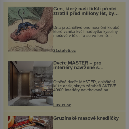
Gen, který naši lidští předci
ztratili před miliony let, by
mohl pomoci s léčbou
„nemoci králů“
Dna je zánětlivé onemocnění kloubů,
které vzniká kvůli nadbytku kyseliny
močové v těle. Ta se ve formě
krystalků ukládá v blízkosti kloubů,
nejčastěji přitom postihuje palce na
nohou, a způsobuje bole...
21stoleti.cz
Dveře MASTER – pro
interiéry navržené s
rozumem i vášní!
Otočné dveře MASTER, opláštění
kůže antik, skrytá zárubeň AKTIVE
40/00 Interiéry navrhované na
zakázku často vyžadují atypické
rozměry nejen nábytku, ale i
otvorových prvků. Technické zázemí
iluxus.cz
dnes umož...
Gruzínské masové knedlíčky