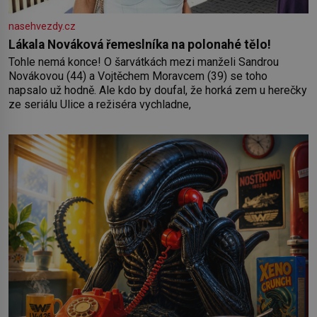
nasehvezdy.cz
Lákala Nováková řemeslníka na polonahé tělo!
Tohle nemá konce! O šarvátkách mezi manželi Sandrou
Novákovou (44) a Vojtěchem Moravcem (39) se toho
napsalo už hodně. Ale kdo by doufal, že horká zem u herečky
ze seriálu Ulice a režiséra vychladne,