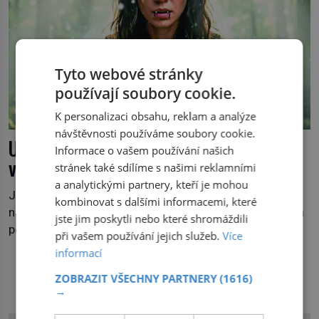
Tyto webové stránky
používají soubory cookie.
K personalizaci obsahu, reklam a analýze
návštěvnosti používáme soubory cookie.
Upírka z Dunaje: Žena, která chodila po
Informace o vašem používání našich
vodě
stránek také sdílíme s našimi reklamními
a analytickými partnery, kteří je mohou
Je pozdní noc a po hladině Dunaje kráčí žena. Neklesá,
kombinovat s dalšími informacemi, které
nezanechává vlny a pohybuje se tiše, jako by černá voda
jste jim poskytli nebo které shromáždili
pod ní byla dlažbou. Muž, který ji z břehu pozoruje, ji
při vašem používání jejich služeb.
Více
údajně poznává, jenže Ruža Vlajna má být v tu chvíli
informací
mrtvá celé století. Vesnice Kisiljevo v severovýchodním
DALŠÍ ČLÁNKY Z RUBRIKY
ZOBRAZIT VŠECHNY PARTNERY
(1616)
Srbsku má s upíry nevyřízené účty. […]
→