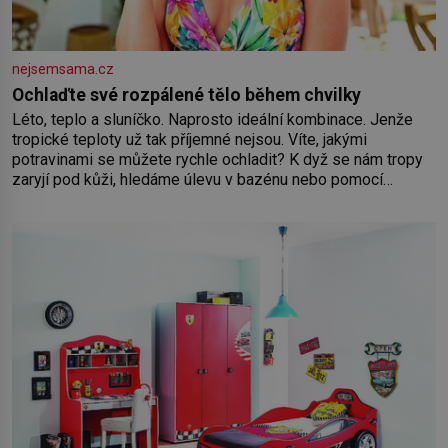
nejsemsama.cz
Ochlaďte své rozpálené tělo během chvilky
Léto, teplo a sluníčko. Naprosto ideální kombinace. Jenže
tropické teploty už tak příjemné nejsou. Víte, jakými
potravinami se můžete rychle ochladit? K dyž se nám tropy
zaryjí pod kůži, hledáme úlevu v bazénu nebo pomocí
klimatizace. Jenže ne vždycky můžeme být v jejich blízkosti.
Nemusíte však zoufat. Pokud budete mít promyšlený
jídelníček, žadné pařáky si na vás