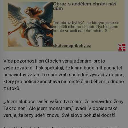
Obraz s andělem chrání náš
dům
Ten obraz byl kýč, se kterým jsme se
nechtěli nikomu chlubit. Rychle jsme
ho ale vraceli na jeho místo. S
manželem Vaškem jsme si pořídili
chaloupku, takový domek na severu
Čech, kde jsme si naplánova...
skutecnepribehy.cz
Více pozornosti při útocích věnuje ženám, proto
vyšetřovatelé i tisk spekulují, že k nim bude mít pachatel
nenávistný vztah. To sám vrah následně vyvrací v dopise,
který pro policii zanechává na místě činu během jednoho
z útoků.
„Jsem hluboce raněn vaším tvrzením, že nenávidím ženy.
Tak to není. Ale jsem monstrum,“ uvádí. V dopise také
varuje, že brzy udeří znovu. Své slovo bohužel dodrží.