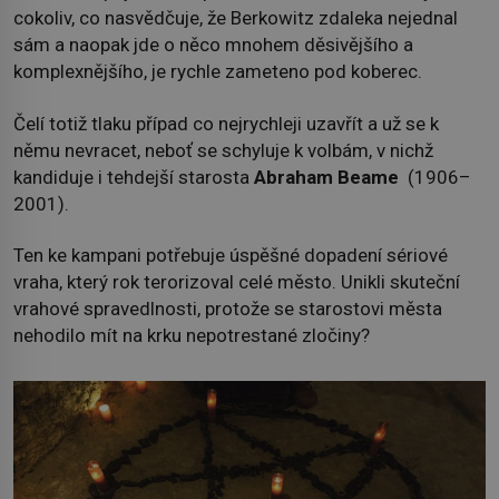
cokoliv, co nasvědčuje, že Berkowitz zdaleka nejednal
sám a naopak jde o něco mnohem děsivějšího a
komplexnějšího, je rychle zameteno pod koberec.
Čelí totiž tlaku případ co nejrychleji uzavřít a už se k
němu nevracet, neboť se schyluje k volbám, v nichž
kandiduje i tehdejší starosta
Abraham Beame
(1906–
2001).
Ten ke kampani potřebuje úspěšné dopadení sériové
vraha, který rok terorizoval celé město. Unikli skuteční
vrahové spravedlnosti, protože se starostovi města
nehodilo mít na krku nepotrestané zločiny?