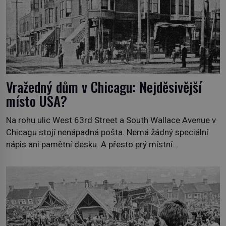
Vražedný dům v Chicagu: Nejděsivější
místo USA?
Na rohu ulic West 63rd Street a South Wallace Avenue v
Chicagu stojí nenápadná pošta. Nemá žádný speciální
nápis ani pamětní desku. A přesto prý místní
zaměstnanci neradi chodí do sklepa. Právě tady totiž
sídlil sériový vrah H. H. Holmes a také nejpropracovanější
past na lidi v dějinách americké kriminalistiky. Herman
Webster Mudgett (1861–1896) přijíždí […]