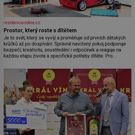
rezidenceonline.cz
Prostor, který roste s dítětem
Je to svět, který se vyvíjí a proměňuje od prvních dětských
krůčků až po dospívání. Správně navržený pokoj podporuje
bezpečí, kreativitu, soustředění i odpočinek a reaguje na
každou etapu života a specifické potřeby dítěte. Pro
nejmenší je klíčová jednoduchost, měkkost a bezpečí, proto
by pokoj miminka měl působit především klidně a útulně.
Předškolní věk je