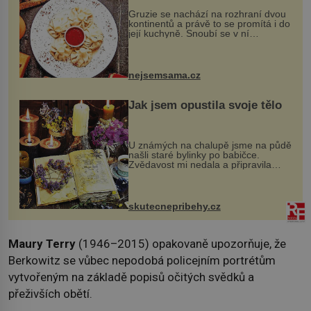
Gruzie se nachází na rozhraní dvou
kontinentů a právě to se promítá i do
její kuchyně. Snoubí se v ní
evropské a asijské chutě a díky tomu
vznikají rozmanité a chuťově bohaté
pokrmy, které rozhodně st...
nejsemsama.cz
Jak jsem opustila svoje tělo
U známých na chalupě jsme na půdě
našli staré bylinky po babičce.
Zvědavost mi nedala a připravila
jsem si z nich lektvar… Zimní pobyt
na chalupě se pro mě vlastní vinou
změnil v děsivý zážitek, na kt...
skutecnepribehy.cz
Maury Terry
(1946–2015) opakovaně upozorňuje, že
Berkowitz se vůbec nepodobá policejním portrétům
vytvořeným na základě popisů očitých svědků a
přeživších obětí.