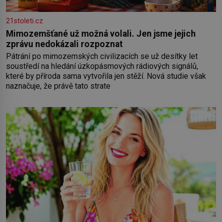
21stoleti.cz
Mimozemšťané už možná volali. Jen jsme jejich
zprávu nedokázali rozpoznat
Pátrání po mimozemských civilizacích se už desítky let
soustředí na hledání úzkopásmových rádiových signálů,
které by příroda sama vytvořila jen stěží. Nová studie však
naznačuje, že právě tato strate