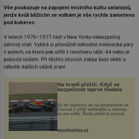
Vše poukazuje na zapojení místního kultu satanistů,
jenže kvůli blížícím se volbám je vše rychle zameteno
pod koberec.
V letech 1976–1977 řádí v New Yorku nebezpečný
sériový vrah. Vybírá si převážně náhodné milenecké páry
v autech, na které pak střílí z revolveru ráže .44 nebo je
pobodá nožem. Při těchto útocích zabije šest obětí a
několik dalších vážně zraní.
Na hraně přežití. Když se
bezpečnost teprve hledala
Až do nedávna se na bezpečnost ve
Formuli 1 příliš nehledělo a nehody
se jen vršily. Řada pilotů to poznala
na vlastní kůži, často s trvalými
následky nebo bohužel i ztrátou
života. Dnes nepochopiteln...
epochaplus.cz