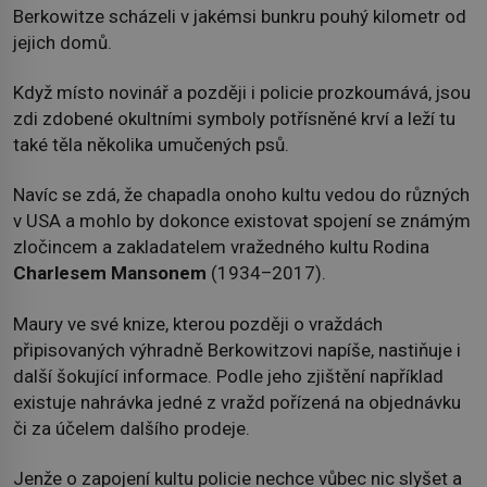
Berkowitze scházeli v jakémsi bunkru pouhý kilometr od
jejich domů.
Když místo novinář a později i policie prozkoumává, jsou
zdi zdobené okultními symboly potřísněné krví a leží tu
také těla několika umučených psů.
Navíc se zdá, že chapadla onoho kultu vedou do různých
v USA a mohlo by dokonce existovat spojení se známým
zločincem a zakladatelem vražedného kultu Rodina
Charlesem Mansonem
(1934–2017).
Maury ve své knize, kterou později o vraždách
připisovaných výhradně Berkowitzovi napíše, nastiňuje i
další šokující informace. Podle jeho zjištění například
existuje nahrávka jedné z vražd pořízená na objednávku
či za účelem dalšího prodeje.
Jenže o zapojení kultu policie nechce vůbec nic slyšet a