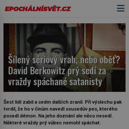
Šílený sériový vrah, nebo oběť?
David Berkowitz prý sedí za
vraždy spáchané satanisty
Šest lidí zabil a sedm dalších zranil. Při výslechu pak
tvrdil, že ho v činům navedl sousedův pes, kterého
posedl démon. Na jeho doznání ale něco nesedí.
Některé vraždy prý vůbec nemohl spáchat.