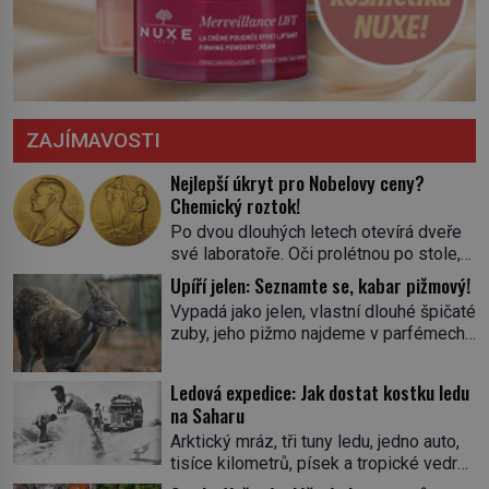
ZAJÍMAVOSTI
Nejlepší úkryt pro Nobelovy ceny?
Chemický roztok!
Po dvou dlouhých letech otevírá dveře
své laboratoře. Oči prolétnou po stole,
aby pak ulpěly na regálu, kde se nachází
Upíří jelen: Seznamte se, kabar pižmový!
všemožné látky. Hledá žluto-oranžovou
Vypadá jako jelen, vlastní dlouhé špičaté
tekutinu, jakmile ji zahlédne, nesmírně
zuby, jeho pižmo najdeme v parfémech
se mu uleví. Teď může svůj plán
celého světa a narazit na něj je velice
dokončit. Pod termínem aqua regia se
těžké. Tato charakteristika sedí na
skrývá směs s názvem lučavka
Ledová expedice: Jak dostat kostku ledu
jediného zástupce zvířecí říše – kabara
královská. Svůj přídomek nemá pro nic
na Saharu
pižmového. V Evropě ho jako první
za nic, […]
Arktický mráz, tři tuny ledu, jedno auto,
popíše švédský botanik Carl Linné
tisíce kilometrů, písek a tropické vedro.
(1707–1778), jenže v Asii o něm ví už
To je ve zkratce zdánlivě nesplnitelná
celá staletí. Zvíře připomíná jelena,