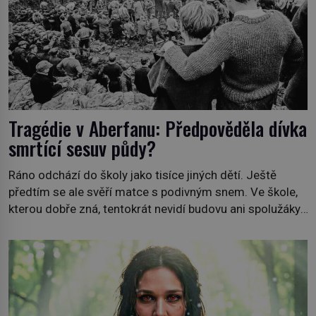
Tragédie v Aberfanu: Předpověděla dívka
smrtící sesuv půdy?
Ráno odchází do školy jako tisíce jiných dětí. Ještě
předtím se ale svěří matce s podivným snem. Ve škole,
kterou dobře zná, tentokrát nevidí budovu ani spolužáky.
Místo nich se před ní tyčí cosi temného. O několik hodin
později je mrtvá. Mohla devítiletá Zahlédla vlastní
osud? Dne 21. října 1966 se velšská vesnice Aberfan […]